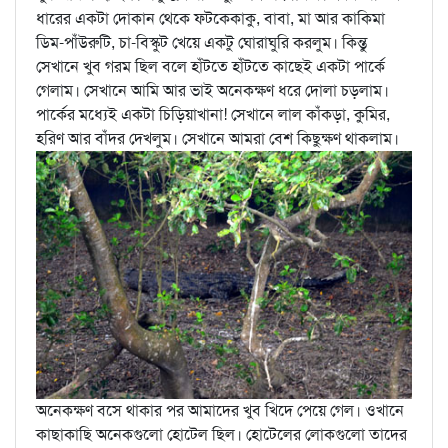
ধারের একটা দোকান থেকে ফটকেকাকু, বাবা, মা আর কাকিমা
ডিম-পাঁউরুটি, চা-বিস্কুট খেয়ে একটু ঘোরাঘুরি করলুম। কিন্তু
সেখানে খুব গরম ছিল বলে হাঁটতে হাঁটতে কাছেই একটা পার্কে
গেলাম। সেখানে আমি আর ভাই অনেকক্ষণ ধরে দোলা চড়লাম।
পার্কের মধ্যেই একটা চিড়িয়াখানা! সেখানে লাল কাঁকড়া, কুমির,
হরিণ আর বাঁদর দেখলুম। সেখানে আমরা বেশ কিছুক্ষণ থাকলাম।
অনেকক্ষণ বসে থাকার পর আমাদের খুব খিদে পেয়ে গেল। ওখানে
কাছাকাছি অনেকগুলো হোটেল ছিল। হোটেলের লোকগুলো তাদের