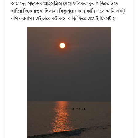
আমাদের পছন্দের আইসক্রিম খেয়ে ফটকেকাকুর গাড়িতে উঠে
বাড়ির দিকে রওনা দিলাম। বিষ্ণুপুরের কাছাকাছি এসে আমি একটু
বমি করলাম। এইভাবে কষ্ট করে বাড়ি ফিরে এসেই চিৎপটাং।