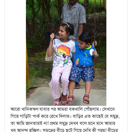
আরো খানিকক্ষণ যাবার পর আমরা বকখালি পৌঁছলাম। সেখানে
গিয়ে গাড়িটা পার্ক করে রেখে দিলাম। বাড়ির এত কাছেই যে সমুদ্র,
তা আমি জানতামই না! প্রথম সমুদ্র দেখব বলে মনে মনে আমার
খুব আনন্দ হচ্ছিল। সমুদ্রের বীচে ছুটে গিয়ে দেখি কী গরম! বীচের