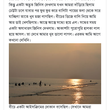
কিন্তু একটা অদ্ভুত জিনিস দেখলাম যখন আমরা দাঁড়িয়ে ছিলাম
ঢেউটা চলে যাবার পর ফুর ফুর করে বালিটা পায়ের তলা থেকে সরে
যাচ্ছিল! তাতে খুব মজা লাগছিল। বীচের ভিজে বালি নিয়ে আমি
আর ভাই খেলছিলাম। আস্তে আস্তে সন্ধ্যে হয়ে এল। সন্ধের সময়
একটা অসাধারণ জিনিস দেখলাম। আকাশটা পুরোপুরি হালকা লাল
হয়ে আসল। তা দেখে আমার খুব ভালো লাগল। এরকম আমি আগে
কখনো দেখিনি।
বীচে একটা আইসক্রিমের দোকান বসেছিল। সেখানে আমরা