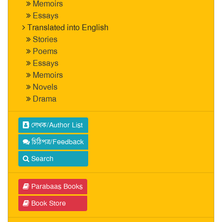
Memoirs
Essays
Translated into English
Stories
Poems
Essays
Memoirs
Novels
Drama
লেখক/Author List
চিঠিপত্র/Feedback
Search
Parabaas Books
Book Store