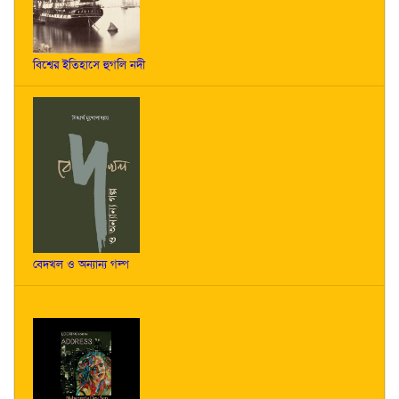
বিশ্বের ইতিহাসে হুগলি নদী
বেদখল ও অন্যান্য গল্প