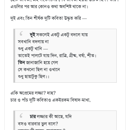
এগুলির পর আর কোনও কথা অবশিষ্ট থাকে না।
দুই এবং তিন শীর্ষক দুটি কবিতা উদ্ধৃত করি —
দুই
সকলেই একটু একটু বদলে যায়
সবখানি বদলায় না
শুধু একটু খানি —
তাতেই পালটে যায় দিন, রাত্রি, গ্রীষ্ম, বর্ষা, শীত।
তিন
জানাজানি হয়ে গেল
সে কখনো ছিল না ওখানে
শুধু ছায়াটুকু ছিল।।
একি অপ্রেমের লজ্জা? দাহ?
চার ও পাঁচ দুটি কবিতাও একইরকম বিষাদ-মাখা,
চার
লজ্জার কী আছে, যদি
বসও বারবার ভুল বলে?