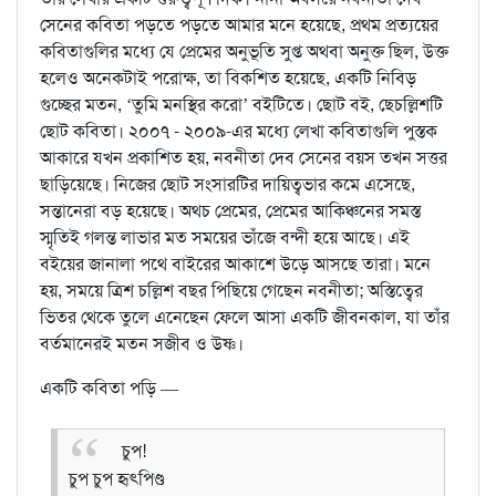
সেনের কবিতা পড়তে পড়তে আমার মনে হয়েছে, প্রথম প্রত্যয়ের
কবিতাগুলির মধ্যে যে প্রেমের অনুভূতি সুপ্ত অথবা অনুক্ত ছিল, উক্ত
হলেও অনেকটাই পরোক্ষ, তা বিকশিত হয়েছে, একটি নিবিড়
গুচ্ছের মতন, ‘তুমি মনস্থির করো’ বইটিতে। ছোট বই, ছেচল্লিশটি
ছোট কবিতা। ২০০৭ - ২০০৯-এর মধ্যে লেখা কবিতাগুলি পুস্তক
আকারে যখন প্রকাশিত হয়, নবনীতা দেব সেনের বয়স তখন সত্তর
ছাড়িয়েছে। নিজের ছোট সংসারটির দায়িত্বভার কমে এসেছে,
সন্তানেরা বড় হয়েছে। অথচ প্রেমের, প্রেমের আকিঞ্চনের সমস্ত
স্মৃতিই গলন্ত লাভার মত সময়ের ভাঁজে বন্দী হয়ে আছে। এই
বইয়ের জানালা পথে বাইরের আকাশে উড়ে আসছে তারা। মনে
হয়, সময়ে ত্রিশ চল্লিশ বছর পিছিয়ে গেছেন নবনীতা; অস্তিত্বের
ভিতর থেকে তুলে এনেছেন ফেলে আসা একটি জীবনকাল, যা তাঁর
বর্তমানেরই মতন সজীব ও উষ্ণ।
একটি কবিতা পড়ি —
চুপ!
চুপ চুপ হৃৎপিণ্ড