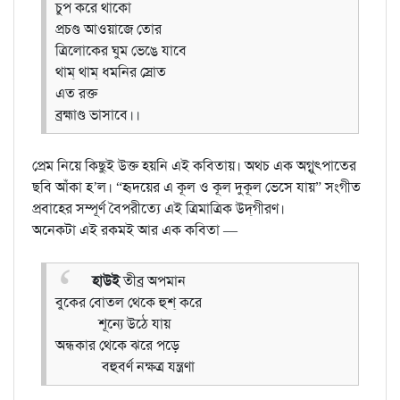
চুপ করে থাকো
প্রচণ্ড আওয়াজে তোর
ত্রিলোকের ঘুম ভেঙে যাবে
থাম্‌ থাম্‌ ধমনির স্রোত
এত রক্ত
ব্রহ্মাণ্ড ভাসাবে।।
প্রেম নিয়ে কিছুই উক্ত হয়নি এই কবিতায়। অথচ এক অগ্নুৎপাতের
ছবি আঁকা হ’ল। “হৃদয়ের এ কূল ও কূল দুকূল ভেসে যায়” সংগীত
প্রবাহের সম্পূর্ণ বৈপরীত্যে এই ত্রিমাত্রিক উদ্‌গীরণ।
অনেকটা এই রকমই আর এক কবিতা —
হাউই
তীব্র অপমান
বুকের বোতল থেকে হুশ্‌ করে
শূন্যে উঠে যায়
অন্ধকার থেকে ঝরে পড়ে
বহুবর্ণ নক্ষত্র যন্ত্রণা