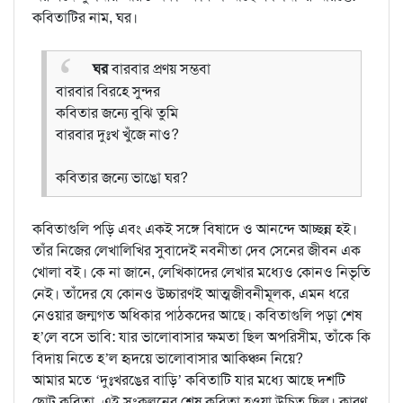
কবিতাটির নাম, ঘর।
ঘর
বারবার প্রণয় সম্ভবা
বারবার বিরহে সুন্দর
কবিতার জন্যে বুঝি তুমি
বারবার দুঃখ খুঁজে নাও?
কবিতার জন্যে ভাঙো ঘর?
কবিতাগুলি পড়ি এবং একই সঙ্গে বিষাদে ও আনন্দে আচ্ছন্ন হই।
তাঁর নিজের লেখালিখির সুবাদেই নবনীতা দেব সেনের জীবন এক
খোলা বই। কে না জানে, লেখিকাদের লেখার মধ্যেও কোনও নিভৃতি
নেই। তাঁদের যে কোনও উচ্চারণই আত্মজীবনীমূলক, এমন ধরে
নেওয়ার জন্মগত অধিকার পাঠকদের আছে। কবিতাগুলি পড়া শেষ
হ’লে বসে ভাবি: যার ভালোবাসার ক্ষমতা ছিল অপরিসীম, তাঁকে কি
বিদায় নিতে হ’ল হৃদয়ে ভালোবাসার আকিঞ্চন নিয়ে?
আমার মতে ‘দুঃখরঙের বাড়ি’ কবিতাটি যার মধ্যে আছে দশটি
ছোট কবিতা, এই সংকলনের শেষ কবিতা হওয়া উচিত ছিল। কারণ