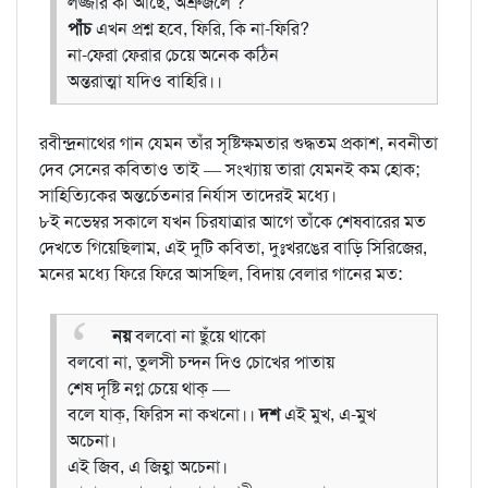
লজ্জার কী আছে, অশ্রুজলে ?
পাঁচ
এখন প্রশ্ন হবে, ফিরি, কি না-ফিরি?
না-ফেরা ফেরার চেয়ে অনেক কঠিন
অন্তরাত্মা যদিও বাহিরি।।
রবীন্দ্রনাথের গান যেমন তাঁর সৃষ্টিক্ষমতার শুদ্ধতম প্রকাশ, নবনীতা
দেব সেনের কবিতাও তাই — সংখ্যায় তারা যেমনই কম হোক;
সাহিত্যিকের অন্তর্চেতনার নির্যাস তাদেরই মধ্যে।
৮ই নভেম্বর সকালে যখন চিরযাত্রার আগে তাঁকে শেষবারের মত
দেখতে গিয়েছিলাম, এই দুটি কবিতা, দুঃখরঙের বাড়ি সিরিজের,
মনের মধ্যে ফিরে ফিরে আসছিল, বিদায় বেলার গানের মত:
নয়
বলবো না ছুঁয়ে থাকো
বলবো না, তুলসী চন্দন দিও চোখের পাতায়
শেষ দৃষ্টি নগ্ন চেয়ে থাক্‌ —
বলে যাক্‌, ফিরিস না কখনো।।
দশ
এই মুখ, এ-মুখ
অচেনা।
এই জিব, এ জিহ্বা অচেনা।