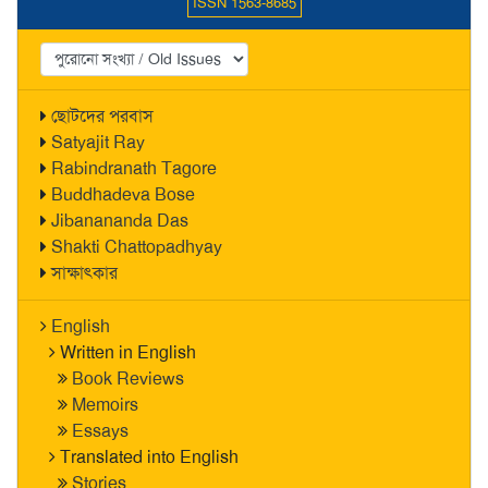
ISSN 1563-8685
ছোটদের পরবাস
Satyajit Ray
Rabindranath Tagore
Buddhadeva Bose
Jibanananda Das
Shakti Chattopadhyay
সাক্ষাৎকার
English
Written in English
Book Reviews
Memoirs
Essays
Translated into English
Stories