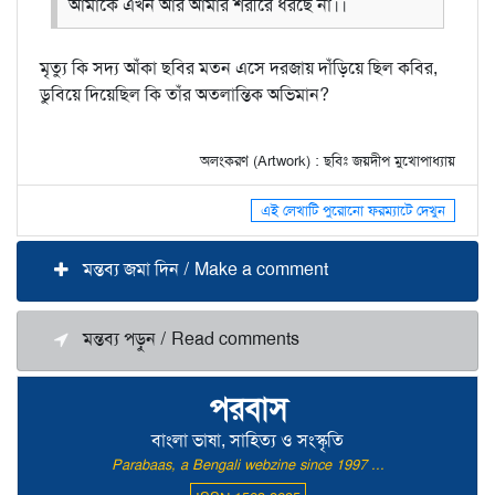
আমাকে এখন আর আমার শরীরে ধরছে না।।
মৃত্যু কি সদ্য আঁকা ছবির মতন এসে দরজায় দাঁড়িয়ে ছিল কবির,
ডুবিয়ে দিয়েছিল কি তাঁর অতলান্তিক অভিমান?
অলংকরণ (Artwork) : ছবিঃ জয়দীপ মুখোপাধ্যায়
এই লেখাটি পুরোনো ফরম্যাটে দেখুন
মন্তব্য জমা দিন / Make a comment
মন্তব্য পড়ুন / Read comments
পরবাস
বাংলা ভাষা, সাহিত্য ও সংস্কৃতি
Parabaas, a Bengali webzine since 1997 ...