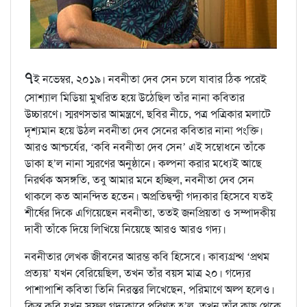
৭
ই নভেম্বর, ২০১৯। নবনীতা দেব সেন চলে যাবার ঠিক পরেই
সোশ্যাল মিডিয়া মুখরিত হয়ে উঠেছিল তাঁর নানা কবিতার
উচ্চারণে। স্মরণসভার আমন্ত্রণে, ছবির নীচে, পত্র পত্রিকার মলাটে
দৃশ্যমান হয়ে উঠল নবনীতা দেব সেনের কবিতার নানা পংক্তি।
আরও আশ্চর্যের, ‘কবি নবনীতা দেব সেন’ এই সম্বোধনে তাঁকে
ডাকা হ’ল নানা স্মরণের অনুষ্ঠানে। কল্পনা করার মধ্যেই আছে
নিরর্থক অসঙ্গতি, তবু আমার মনে হচ্ছিল, নবনীতা দেব সেন
থাকলে কত আনন্দিত হতেন। অপ্রতিদ্বন্দ্বী গদ্যকার হিসেবে যতই
শীর্ষের দিকে এগিয়েছেন নবনীতা, ততই জনপ্রিয়তা ও সম্পাদকীয়
দাবী তাঁকে দিয়ে লিখিয়ে নিয়েছে আরও আরও গদ্য।
নবনীতার লেখক জীবনের আরম্ভ কবি হিসেবে। কাব্যগ্রন্থ ‘প্রথম
প্রত্যয়’ যখন বেরিয়েছিল, তখন তাঁর বয়স মাত্র ২০। গদ্যের
পাশাপাশি কবিতা তিনি নিরন্তর লিখেছেন, পরিমাণে অল্প হলেও।
কিন্তু কবি যখন সফল গদ্যকারে পরিণত হ’ল, তখন তাঁর কাছ থেকে