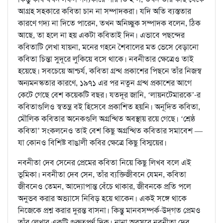
আগ্রহ সহকারে কবিতা চান না সম্পাদকরা। যদি অতি ব্যস্ততার
কারণে গদ্য না দিতে পারেন, তখন অনিচ্ছুক সম্পাদক বলেন, ঠিক
আছে, তা হলে না হয় একটা কবিতাই দিন। এভাবে পছন্দের
কবিতাটি লেখা যায়না, মনের গহনে শৈবালের মত ভেসে বেড়ানো
কবিতা চিন্তা সুদূরে লুকিয়ে বসে থাকে। নবনীতার ক্ষেত্রেও তাই
হয়েছে। সবচেয়ে আশ্চর্য, কবিতা গ্রন্থ প্রকাশের পিছনে তাঁর নিজস্ব
অন্যমনস্কতার কারণে, ১৯৭১ এর পর নতুন গ্রন্থ প্রকাশের আগে
কেটে গেছে বেশ কয়েকটি বছর। যতদূর জানি, ‘লায়নটেমারকে’-র
কবিতাগুলিও স্বতন্ত্র বই হিসেবে প্রকাশিত হয়নি। অনূদিত কবিতা,
মৌলিক কবিতার অনেকগুলি অগ্রন্থিত অবস্থায় রয়ে গেছে। ‘শ্রেষ্ঠ
কবিতা’ সংকলনেও তাই বেশ কিছু অগ্রন্থিত কবিতার সমাবেশ —
যা কোনও বিশিষ্ট বাঙালী কবির ক্ষেত্রে কিছু বিস্ময়ের।
নবনীতা দেব সেনের প্রেমের কবিতা নিয়ে কিছু লিখব বলে এই
ভূমিকা। নবনীতা দেব সেন, তাঁর ব্যক্তিজীবনে যেমন, কবিতা
জীবনেও তেমন, আদ্যোপান্ত বেঁচে থাকার, জীবনকে প্রতি পলে
অনুভব করার অভ্যাসে নিবিড় হয়ে থাকেন। একই সঙ্গে থাকে
নিজেকে প্রশ্ন করার দুরন্ত বাসনা। কিন্তু মানবসম্পর্ক-উদ্‌গত প্রেমও
তাঁর লেখার একটি গুরুত্বপূর্ণ দিক। নানা অবসরে নবনীতা দেব