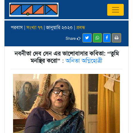
পরবাস |
সংখ্যা ৭৭
| জানুয়ারি ২০২০ |
প্রবন্ধ
Share
নবনীতা দেব সেন এর ভালোবাসার কবিতা: “তুমি
মনস্থির করো”
:
অনিতা অগ্নিহোত্রী