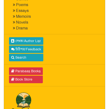
Poems
Essays
Memoirs
Novels
Drama
লেখক/Author List
চিঠিপত্র/Feedback
Search
Parabaas Books
Book Store