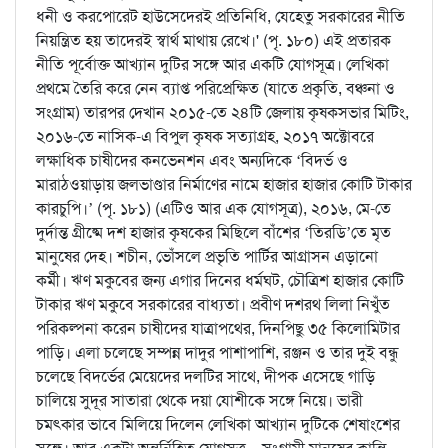
ধনী ও করপোরেট হাউসেদেরই প্রতিনিধি, যেহেতু সরকারের নীতি
নিয়ন্ত্রিত হয় তাদেরই স্বার্থ মাথায় রেখে।' (পৃ. ১৮০) এই প্রতারক
নীতি পূর্বোক্ত আখ্যান দুটির সঙ্গে আর একটি যোগসূত্র। লেখিকা
প্রথমে তৈরি করে নেন ব্যাপ্ত পরিপ্রেক্ষিত (যাতে প্রকৃতি, বঞ্চনা ও
সংগ্রাম) তারপর দেখান ২০১৫-তে ২৪টি জেলায় কৃষকসভার মিটিং,
২০১৬-তে নাসিক-এ বিপুল কৃষক সত্যাগ্রহ, ২০১৭ অক্টোবরে
লক্ষাধিক চাষীদের কনভেনশন এবং অন্যদিকে ‘বিদর্ভ ও
মারাঠওয়াড়ায় জলভাণ্ডার নির্মাণের নামে হাজার হাজার কোটি টাকার
কারচুপি।’ (পৃ. ১৮১) (এটিও আর এক যোগসূত্র), ২০১৬, মে-তে
দুর্দান্ত গ্রীষ্মে দশ হাজার কৃষকের মিছিলে বাঁশের ‘তিরডি’তে মৃত
মানুষের দেহ। শচীন, ভোঁসলে প্রভৃতি পার্টির আগ্রাসন এড়ানো
কর্মী। ঋণ মকুবের জন্য এগার দিনের ধর্মঘট, চৌত্রিশ হাজার কোটি
টাকার ঋণ মকুবে সরকারের বাধ্যতা। প্রবীণ দশরথ লিলা নিখুঁত
পরিকল্পনা করেন চাষীদের যাত্রাপথের, দিনপিছু ৩৫ কিলোমিটার
পাড়ি। এলা চলেছে সম্পন্ন দাদুর পাশাপাশি, রঞ্জন ও তার দুই বন্ধু
চলেছে বিদর্ভের মেয়েদের দলটির সাথে, দীপক এসেছে গাড়ি
চালিয়ে সুদূর সাতারা থেকে দয়া যোশীকে সঙ্গে নিয়ে। ভারী
চমৎকার ভাবে মিলিয়ে দিলেন লেখিকা আখ্যান দুটিকে শেষাংশের