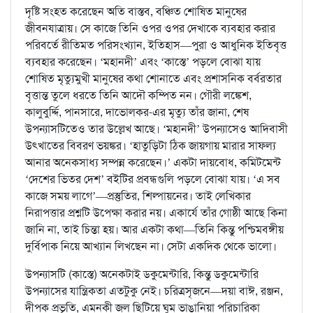
দৃষ্টি সংহত করেছেন অতি বাস্তব, বঞ্চিত শোষিত মানুষের
জীবনযাত্রায়। সে কাজে তিনি ওপর ওপর দেখাকে ব্যবহার করার
পরিবর্তে রীতিমত পরিসংখ্যান, ইতিহাস—পুরা ও আধুনিক ইতিবৃত্ত
ব্যবহার করেছেন। ‘মহানদী’ এবং ‘কাস্তে’ পড়লে বোঝা যায়
শোষিত মৃত্যুমুখী মানুষের কথা শোনাতে এবং প্রশাসনিক বর্বরতার
বৃত্তান্ত তুলে ধরতে তিনি আদৌ কম্পিত নন। গৌরী লঙ্কেশ,
কালুবুর্দ্দি, পানসারে, দাভোলকর-এর মৃত্যু তাঁর জানা, শেষ
উপন্যাসটিতেও তার উল্লেখ আছে। ‘মহানদী’ উপন্যাসেও আদিবাসী
উৎখাতের বিবরণ ভয়ঙ্কর। ‘হাতুড়িটা ঠিক জায়গায় মারার সাফল্য
আনার অনেকসাধ্য সম্পন্ন করেছেন।’ একটা দায়বোধ, কমিটমেন্ট
‘দেশের ভিতর দেশ’ বইটির প্রবন্ধগুলি পড়লে বোঝা যায়। ‘এ সব
কাজে সময় লাগে’—প্রস্তুতির, শিল্পায়নের। তাই লেখিকার
নিরাপত্তার প্রশ্নটি উপেক্ষা করার নয়। একার্যে তাঁর গোষ্ঠী আছে কিনা
জানি না, তাই চিন্তা হয়। আর একটা কথা—তিনি কিন্তু পশ্চিমবঙ্গীয়
দুর্বিপাক নিয়ে আখ্যান লিখছেন না। সেটা একদিক থেকে ভালো।
উপন্যাসটি (কাস্তে) অনেকটাই ডকুমেন্টারি, কিন্তু ডকুমেন্টারি
উপন্যাসের যান্ত্রিকতা এতটুকু নেই। চরিত্রসৃজনে—দয়া বাঈ, রঞ্জন,
দীপক প্রভৃতি, এমনকী জল ছিটিয়ে ঘুম ভাঙানিয়া পরিচারিকা