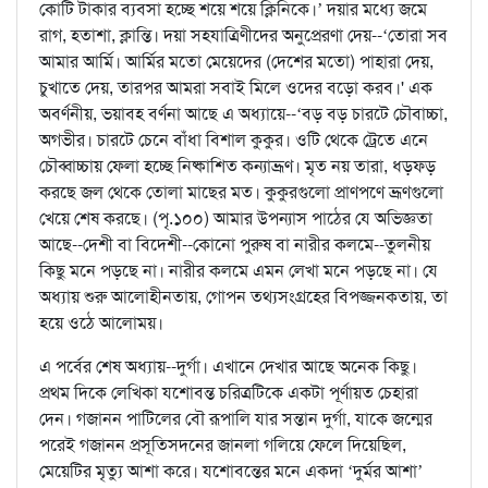
কোটি টাকার ব্যবসা হচ্ছে শয়ে শয়ে ক্লিনিকে।’ দয়ার মধ্যে জমে
রাগ, হতাশা, ক্লান্তি। দয়া সহযাত্রিণীদের অনুপ্রেরণা দেয়--‘তোরা সব
আমার আর্মি। আর্মির মতো মেয়েদের (দেশের মতো) পাহারা দেয়,
চুখাতে দেয়, তারপর আমরা সবাই মিলে ওদের বড়ো করব।' এক
অবর্ণনীয়, ভয়াবহ বর্ণনা আছে এ অধ্যায়ে--‘বড় বড় চারটে চৌবাচ্চা,
অগভীর। চারটে চেনে বাঁধা বিশাল কুকুর। ওটি থেকে ট্রেতে এনে
চৌব্বাচ্চায় ফেলা হচ্ছে নিষ্কাশিত কন্যাভ্রূণ। মৃত নয় তারা, ধড়ফড়
করছে জল থেকে তোলা মাছের মত। কুকুরগুলো প্রাণপণে ভ্রূণগুলো
খেয়ে শেষ করছে। (পৃ.১০০) আমার উপন্যাস পাঠের যে অভিজ্ঞতা
আছে--দেশী বা বিদেশী--কোনো পুরুষ বা নারীর কলমে--তুলনীয়
কিছু মনে পড়ছে না। নারীর কলমে এমন লেখা মনে পড়ছে না। যে
অধ্যায় শুরু আলোহীনতায়, গোপন তথ্যসংগ্রহের বিপজ্জনকতায়, তা
হয়ে ওঠে আলোময়।
এ পর্বের শেষ অধ্যায়--দুর্গা। এখানে দেখার আছে অনেক কিছু।
প্রথম দিকে লেখিকা যশোবন্ত চরিত্রটিকে একটা পূর্ণায়ত চেহারা
দেন। গজানন পাটিলের বৌ রূপালি যার সন্তান দুর্গা, যাকে জন্মের
পরেই গজানন প্রসূতিসদনের জানলা গলিয়ে ফেলে দিয়েছিল,
মেয়েটির মৃত্যু আশা করে। যশোবন্তের মনে একদা ‘দুর্মর আশা’