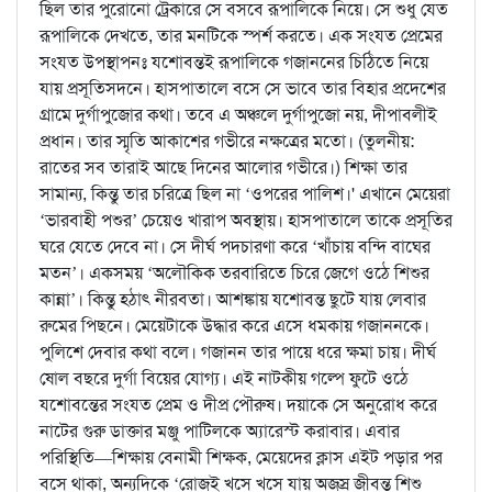
ছিল তার পুরোনো ট্রেকারে সে বসবে রূপালিকে নিয়ে। সে শুধু যেত
রূপালিকে দেখতে, তার মনটিকে স্পর্শ করতে। এক সংযত প্রেমের
সংযত উপস্থাপনঃ যশোবন্তই রূপালিকে গজাননের চিঠিতে নিয়ে
যায় প্রসূতিসদনে। হাসপাতালে বসে সে ভাবে তার বিহার প্রদেশের
গ্রামে দুর্গাপুজোর কথা। তবে এ অঞ্চলে দুর্গাপুজো নয়, দীপাবলীই
প্রধান। তার স্মৃতি আকাশের গভীরে নক্ষত্রের মতো। (তুলনীয়:
রাতের সব তারাই আছে দিনের আলোর গভীরে।) শিক্ষা তার
সামান্য, কিন্তু তার চরিত্রে ছিল না ‘ওপরের পালিশ।' এখানে মেয়েরা
‘ভারবাহী পশুর’ চেয়েও খারাপ অবস্থায়। হাসপাতালে তাকে প্রসূতির
ঘরে যেতে দেবে না। সে দীর্ঘ পদচারণা করে ‘খাঁচায় বন্দি বাঘের
মতন’। একসময় ‘অলৌকিক তরবারিতে চিরে জেগে ওঠে শিশুর
কান্না’। কিন্তু হঠাৎ নীরবতা। আশঙ্কায় যশোবন্ত ছুটে যায় লেবার
রুমের পিছনে। মেয়েটাকে উদ্ধার করে এসে ধমকায় গজাননকে।
পুলিশে দেবার কথা বলে। গজানন তার পায়ে ধরে ক্ষমা চায়। দীর্ঘ
ষোল বছরে দুর্গা বিয়ের যোগ্য। এই নাটকীয় গল্পে ফুটে ওঠে
যশোবন্তের সংযত প্রেম ও দীপ্র পৌরুষ। দয়াকে সে অনুরোধ করে
নাটের গুরু ডাক্তার মঞ্জু পাটিলকে অ্যারেস্ট করাবার। এবার
পরিস্থিতি—শিক্ষায় বেনামী শিক্ষক, মেয়েদের ক্লাস এইট পড়ার পর
বসে থাকা, অন্যদিকে ‘রোজই খসে খসে যায় অজস্র জীবন্ত শিশু