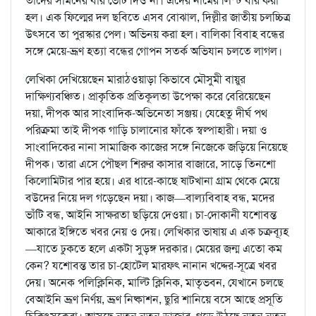
তাদের সামনের বার ভোট দিও না। এদের নামের লিস্ট বার করা
হল। এক ফিল্মের দল ছবিতে এসব বোঝাল, দিল্লীর জাতীয় চলচ্চিত্র
উৎসবে তা পুরস্কার পেল। অভিনয় করা হল। বালিকা বিবাহ বন্ধের
সঙ্গে মেয়ে-ভ্রূণ হত্যা বন্ধের গোপন সতর্ক অভিযান চলতে লাগল।
লেখিকা দেখিয়েছেন মারাঠওয়াড়া কিভাবে মৌসুমী বায়ুর
দাক্ষিণ্যবঞ্চিত। প্রাকৃতিক প্রতিকূলতা উপেক্ষা করে বেরিয়েছেন
দয়া, দীপক আর সাংবাদিক-অভিনেতা সঞ্জয়। যেহেতু দীর্ঘ পথ
পরিক্রমা তাই দীপক গাড়ি চালানোর ফাঁকে স্বল্পাহারী। দয়া ও
সাংবাদিকের নানা সামাজিক কাজের সঙ্গে নিজেকে জড়িয়ে নিয়েছে
দীপক। তারা এসে পৌছল শিরুর কাসার বাজারে, সাড়ে তিনশো
কিলোমিটার পার হয়ে। এর ধারে-কাছে ষাটখানা গ্রাম থেকে মেয়ে
বউদের নিয়ে দল গড়েছেন দয়া। কাজ—বাল্যবিবাহ বন্ধ, মদের
ভাঁটি বন্ধ, আইনি সাক্ষরতা ছড়িয়ে দেওয়া। চা-দোকানী যশোবন্ত
আকারে ইঙ্গিতে খবর নেয় ও দেয়। লেখিকার ভাষায় এ এক চক্রব্যূহ
—যাতে ঢুকতে হলে একটা সুড়ঙ্গ দরকার। মেয়ের জন্ম এতো কম
কেন? যশোবন্ত তার চা-হোটেল মারফৎ নানান খদ্দের-সূত্রে খবর
দেয়। অনেক পলিক্লিনিক, মাল্টি ক্লিনিক, মাতৃভবন, যেখানে চলছে
বেআইনি ভ্রূণ নির্ণয়, ভ্রূণ নিষ্কাশন, ছুরি শানিয়ে বসে আছে প্রসূতি