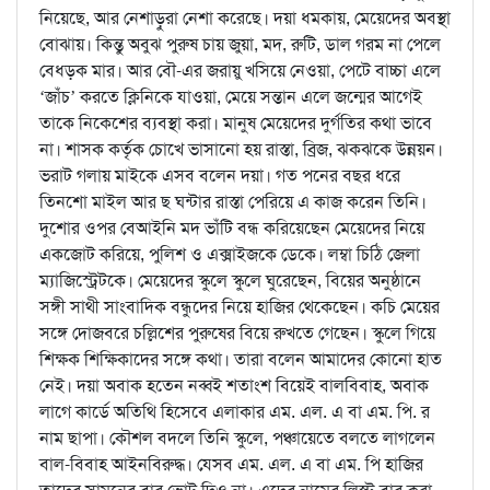
নিয়েছে, আর নেশাড়ুরা নেশা করেছে। দয়া ধমকায়, মেয়েদের অবস্থা
বোঝায়। কিন্তু অবুঝ পুরুষ চায় জুয়া, মদ, রুটি, ডাল গরম না পেলে
বেধড়ক মার। আর বৌ-এর জরায়ু খসিয়ে নেওয়া, পেটে বাচ্চা এলে
‘জাঁচ’ করতে ক্লিনিকে যাওয়া, মেয়ে সন্তান এলে জন্মের আগেই
তাকে নিকেশের ব্যবস্থা করা। মানুষ মেয়েদের দুর্গতির কথা ভাবে
না। শাসক কর্তৃক চোখে ভাসানো হয় রাস্তা, ব্রিজ, ঝকঝকে উন্নয়ন।
ভরাট গলায় মাইকে এসব বলেন দয়া। গত পনের বছর ধরে
তিনশো মাইল আর ছ ঘন্টার রাস্তা পেরিয়ে এ কাজ করেন তিনি।
দুশোর ওপর বেআইনি মদ ভাঁটি বন্ধ করিয়েছেন মেয়েদের নিয়ে
একজোট করিয়ে, পুলিশ ও এক্সাইজকে ডেকে। লম্বা চিঠি জেলা
ম্যাজিস্ট্রেটকে। মেয়েদের স্কুলে স্কুলে ঘুরেছেন, বিয়ের অনুষ্ঠানে
সঙ্গী সাথী সাংবাদিক বন্ধুদের নিয়ে হাজির থেকেছেন। কচি মেয়ের
সঙ্গে দোজবরে চল্লিশের পুরুষের বিয়ে রুখতে গেছেন। স্কুলে গিয়ে
শিক্ষক শিক্ষিকাদের সঙ্গে কথা। তারা বলেন আমাদের কোনো হাত
নেই। দয়া অবাক হতেন নব্বই শতাংশ বিয়েই বালবিবাহ, অবাক
লাগে কার্ডে অতিথি হিসেবে এলাকার এম. এল. এ বা এম. পি. র
নাম ছাপা। কৌশল বদলে তিনি স্কুলে, পঞ্চায়েতে বলতে লাগলেন
বাল-বিবাহ আইনবিরুদ্ধ। যেসব এম. এল. এ বা এম. পি হাজির