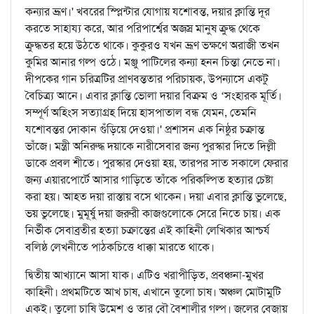
কন্যার ভ্রূণ।' খবরের স্প্লিন্টার যোগায় যশোবন্ত, দয়ার ক্লান্তি দূর
করতে সাহায্য করে, আর পরিপার্শ্বের অজস্র মানুষ ক্রুদ্ধ থেকে
ক্রুদ্ধতর হয়ে উঠতে থাকে। কুকুরও যখন ভ্রূণ ভক্ষণে অরাজী তখন
কুমির আনার গল্প ওঠে। মঞ্জু পাটিলের কন্যা হনন চিন্তা নেভে না।
দীপকের গান চরিত্রটির প্রাণবন্ততার পরিচায়ক, উপন্যাসে একটু
বৈচিত্র্য আনে। এবার ক্লান্তি ভোলা দয়ার বিক্রম ও ‘সংহারক মূর্তি।
সম্পূর্ণ অহিংস সত্যাগ্রহ দিয়ে হাসপাতাল বন্ধ যেমন, তেমনি
যশোবন্তর দোকান গুঁড়িয়ে দেওয়া।' প্রশাসন এক নিষ্ঠুর চক্রান্ত
ভাঁজে। মন্ত্রী অনিরুদ্ধ দয়াকে নারীসেবার জন্য পুরস্কার দিতে দিল্লী
ডাকে প্রবল শীতে। পুরস্কার দেওয়া হয়, তারপর সাত সকালে ফেরার
জন্য এয়ারপোর্টে আসার গাড়িতে তাঁকে পরিকল্পিত হত্যার চেষ্টা
করা হয়। আহত দয়া রাস্তায় বসে থাকেন। দয়া এবার ক্লান্তি ভুলেছে,
ভয় ভুলেছে। মুমূর্ষু দয়া জরুরী কাজগুলোকে সেরে নিতে চায়। এক
নির্ভীক সেবাব্রতীর হত্যা চক্রান্তের এই কাহিনী লেখিকার আশ্চর্য
বলিষ্ঠ লেখনীতে পাঠকচিত্তে ধাক্কা মারতে থাকে।
দ্বিতীয় আখ্যানে আসা যাক। এটিও খরাপীড়িত, প্রবঞ্চনা-মুখর
কাহিনী। প্রথমটিতে আখ চাষ, এখানে তুলো চাষ। অঞ্চল মোটামুটি
একই। তুলো চাষি উমেশ ও তার বৌ বৈশালীর গল্প। জলের বেজায়