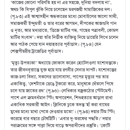
‘কাজের কোনো পরিণতি হয় না এর সহজে, দুনিয়া বদলায় না’,
অথচ কি বিপুল ঝুঁকি নিয়ে চলেছেন মরণজয়ী সামাজিকের দল।
(পৃ.৮৩) এই আশ্বাসহীন অন্ধকারের মধ্যে মোবাইলের আলো সাথী,
সমাজকর্মী ইন্দুমতী ও তার বরের আগমন, দীপকের আজগুবি গান
ও নৃত্য, আর মধ্যরাতে, 'ভিজে মাটির গন্ধ, গাছের পত্রাবলী, কোমল
মাটির সংবাদ’। দয়া তাঁর নির্ভীক ব্যক্তিত্ব নিয়ে ডায়েরি লিখে চলেন
আর পাঠক পেয়ে যান দয়াহত্যার পূর্বাভাস। (পৃ.৮৪) যেন
শেক্সপীয়রীয় ট্রাজেডির পূর্বাভাস।
‘মৃত্যু-উপত্যকা’ অধ্যায়ে ফোকাস করেন হোটেলওলা যশোবন্তকে।
তার জীবনবৃত্তান্তে যুক্ত হয়ে যায় রণবীর সেনার দাপট। যশোবন্তের
কাজ-চলা বিদ্যা, সকলের ভালোবাসা, পাপের মৃত্যুর পর তার
একাকিত্ব, ‘দেশটাকে ভেঙে টুকরো করে, মানুষকে থেঁতলে পিষে
চলে যায় জাতের রথ’ (পৃ.৯০)--লেখিকার বজ্রকঠোর স্টেটমেন্ট।
পাশে এল ক্রমবর্ধমান স্টিং অপারেশন, শিশুহত্যার আড়াল রাখা
একাধিক সরকারী আইন। ক্লিনিকে ঢুকে তদন্ত 'হাঁ করা বাঘের
মুখের মধ্যে মাথা পেতে দেওয়ার মতো’। (পৃ.৯৩) দয়ার টিম স্টিং
করেছে বার বছরে চৌষট্টিটি। ‘এবার দু-তরফের পদ্ধতি।' দয়ার
পরাক্রমের সঙ্গে পাল্লা দিয়ে বাড়ে অপরাধীদের প্রস্তুতি। ‘কোটি