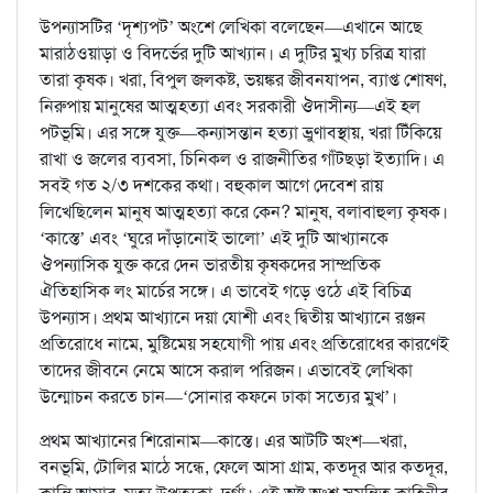
উপন্যাসটির ‘দৃশ্যপট’ অংশে লেখিকা বলেছেন—এখানে আছে
মারাঠওয়াড়া ও বিদর্ভের দুটি আখ্যান। এ দুটির মুখ্য চরিত্র যারা
তারা কৃষক। খরা, বিপুল জলকষ্ট, ভয়ঙ্কর জীবনযাপন, ব্যাপ্ত শোষণ,
নিরুপায় মানুষের আত্মহত্যা এবং সরকারী ঔদাসীন্য—এই হল
পটভূমি। এর সঙ্গে যুক্ত—কন্যাসন্তান হত্যা ভ্রুণাবস্থায়, খরা টিঁকিয়ে
রাখা ও জলের ব্যবসা, চিনিকল ও রাজনীতির গাঁটছড়া ইত্যাদি। এ
সবই গত ২/৩ দশকের কথা। বহুকাল আগে দেবেশ রায়
লিখেছিলেন মানুষ আত্মহত্যা করে কেন? মানুষ, বলাবাহুল্য কৃষক।
‘কাস্তে’ এবং ‘ঘুরে দাঁড়ানোই ভালো’ এই দুটি আখ্যানকে
ঔপন্যাসিক যুক্ত করে দেন ভারতীয় কৃষকদের সাম্প্রতিক
ঐতিহাসিক লং মার্চের সঙ্গে। এ ভাবেই গড়ে ওঠে এই বিচিত্র
উপন্যাস। প্রথম আখ্যানে দয়া যোশী এবং দ্বিতীয় আখ্যানে রঞ্জন
প্রতিরোধে নামে, মুষ্টিমেয় সহযোগী পায় এবং প্রতিরোধের কারণেই
তাদের জীবনে নেমে আসে করাল পরিজন। এভাবেই লেখিকা
উন্মোচন করতে চান—‘সোনার কফনে ঢাকা সত্যের মুখ’।
প্রথম আখ্যানের শিরোনাম—কাস্তে। এর আটটি অংশ—খরা,
বনভূমি, টোলির মাঠে সন্ধে, ফেলে আসা গ্রাম, কতদূর আর কতদূর,