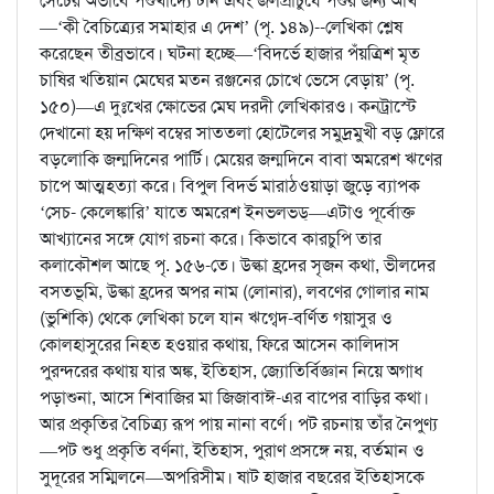
সেচের অভাবে পশুখাদ্যে টান এবং জলপ্রাচুর্যে পশুর জন্য আখ
—‘কী বৈচিত্র্যের সমাহার এ দেশ’ (পৃ. ১৪৯)--লেখিকা শ্লেষ
করেছেন তীব্রভাবে। ঘটনা হচ্ছে—‘বিদর্ভে হাজার পঁয়ত্রিশ মৃত
চাষির খতিয়ান মেঘের মতন রঞ্জনের চোখে ভেসে বেড়ায়’ (পৃ.
১৫০)—এ দুঃখের ক্ষোভের মেঘ দরদী লেখিকারও। কনট্রাস্টে
দেখানো হয় দক্ষিণ বম্বের সাততলা হোটেলের সমুদ্রমুখী বড় ফ্লোরে
বড়লোকি জন্মদিনের পার্টি। মেয়ের জন্মদিনে বাবা অমরেশ ঋণের
চাপে আত্মহত্যা করে। বিপুল বিদর্ভ মারাঠওয়াড়া জুড়ে ব্যাপক
‘সেচ- কেলেঙ্কারি’ যাতে অমরেশ ইনভলভড্‌—এটাও পূর্বোক্ত
আখ্যানের সঙ্গে যোগ রচনা করে। কিভাবে কারচুপি তার
কলাকৌশল আছে পৃ. ১৫৬-তে। উল্কা হ্রদের সৃজন কথা, ভীলদের
বসতভূমি, উল্কা হ্রদের অপর নাম (লোনার), লবণের গোলার নাম
(ভুশিকি) থেকে লেখিকা চলে যান ঋগ্বেদ-বর্ণিত গয়াসুর ও
কোলহাসুরের নিহত হওয়ার কথায়, ফিরে আসেন কালিদাস
পুরন্দরের কথায় যার অঙ্ক, ইতিহাস, জ্যোতির্বিজ্ঞান নিয়ে অগাধ
পড়াশুনা, আসে শিবাজির মা জিজাবাঈ-এর বাপের বাড়ির কথা।
আর প্রকৃতির বৈচিত্র্য রূপ পায় নানা বর্ণে। পট রচনায় তাঁর নৈপুণ্য
—পট শুধু প্রকৃতি বর্ণনা, ইতিহাস, পুরাণ প্রসঙ্গে নয়, বর্তমান ও
সুদূরের সম্মিলনে—অপরিসীম। ষাট হাজার বছরের ইতিহাসকে