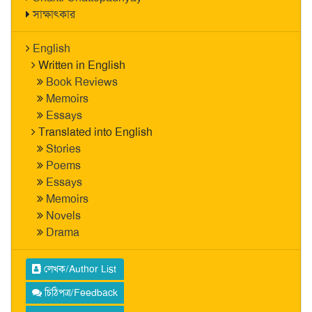
সাক্ষাৎকার
English
Written in English
Book Reviews
Memoirs
Essays
Translated into English
Stories
Poems
Essays
Memoirs
Novels
Drama
লেখক/Author List
চিঠিপত্র/Feedback