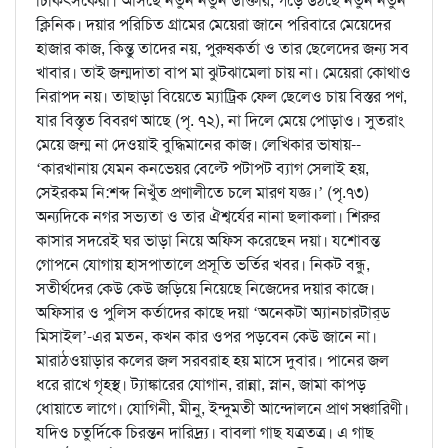
চিকিৎসকেরা। আসছে নতুন নতুন ডাক্তার, গড়ে উঠছে নতুন নতুন
ক্লিনিক। দয়ার পরিচিত গ্রামের মেয়েরা জানে পরিবারে মেয়েদের
হাজার কাজ, কিন্তু তাদের নয়, পুরুষকর্তা ও তার ছেলেদের জন্য সব
খাবার। তাই জন্মদাতা বাপ মা ঝুটঝামেলা চায় না। মেয়েরা কোথাও
নিরাপদ নয়। তাছাড়া বিয়েতে ম্যাট্রিক ফেল ছেলেও চায় বিস্তর পণ,
যার বিস্তৃত বিবরণ আছে (পৃ. ৭২), না দিলে মেয়ে পোড়াও। সুতরাং
মেয়ে জন্ম না দেওয়াই বুদ্ধিমানের কাজ। লেখিকার ভাষায়--
‘কারখানায় যেমন কনভেয়র বেল্টে পটাপট ব্যাগ সেলাই হয়,
সেইরকম নি:শব্দ নিখুঁত প্রণালীতে চলে মারণ যজ্ঞ।’ (পৃ.৭৩)
অন্যদিকে নগর সভ্যতা ও তার ঐশ্বর্যের নানা ছলাকলা। শিরুর
কাসার সদরেই ঘর ভাড়া নিয়ে অফিস করেছেন দয়া। যশোবন্ত
গোপনে যোগায় হাসপাতালে প্রসূতি ভর্তির খবর। নিকট বন্ধু,
সতীর্থদের কেউ কেউ জড়িয়ে নিয়েছে নিজেদের দয়ার কাজে।
অফিসার ও পুলিস কর্তাদের কাছে দয়া ‘অনেকটা অ্যানচারটার্‌ড
মিসাইল’-এর মতন, কখন কার ওপর পড়বেন কেউ জানে না।
মারাঠওয়াড়ার কলের জল সরবরাহ হয় মাসে দুবার। পানের জল
ধরে রাখে গৃহস্থ। ট্যাঙ্কারের যোগান, রান্না, স্নান, জামা কাপড়
ধোয়াতে লাগে। যোগিনী, মীনু, ইন্দুমতী আন্দোলনে প্রাণ সঞ্চারিণী।
যদিও চতুর্দিকে চিরন্তন দারিদ্র্য। বাবলা গাছ যত্রতত্র। এ গাছ