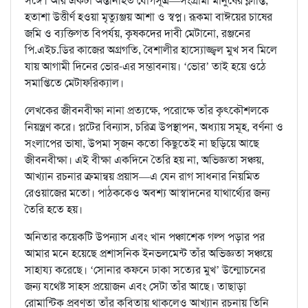
সঙ্গে। আর একটা অন্তর্নিহিত যোগসূত্র—সংগ্রামী মানুষের ক্লান্তি,
হতাশা উত্তীর্ণ হওয়া মৃত্যুঞ্জয় আশা ও স্বপ্ন। রূকমা বাঈয়ের চাষের
জমি ও ব্যক্তিগত বিপর্যয়, কৃষকদের দাবী মেটানো, রঞ্জনের
পি.এইচ.ডির কাজের অগ্রগতি, বৈশালীর হাস্যোজ্জ্বল মুখ সব মিলে
যায় আগামী দিনের ভোর-এর সম্ভাবনায়। ‘ভোর’ তাই হয়ে ওঠে
সমাপ্তিতে মেটাফরিক্যাল।
লেখকের জীবনবীক্ষা নানা প্রত্যক্ষে, পরোক্ষে তাঁর কৃৎকৌশলকে
নিয়ন্ত্রণ করে। প্লটের বিন্যাস, চরিত্র উপস্থাপন, অধ্যায় সমূহ, বর্ণনা ও
সংলাপের ভাষা, উপমা সৃজন কতো কিছুতেই না ছড়িয়ে আছে
জীবনবীক্ষা। এই বীক্ষা একদিনে তৈরি হয় না, অভিজ্ঞতা সঞ্চয়,
আখ্যান রচনার ক্রমান্বয় প্রয়াস—এ যেন রাগ সাধনার নিয়মিত
রেওয়াজের মতো। পাঠককেও অবশ্য আস্বাদনের যাথার্থ্যের জন্য
তৈরি হতে হয়।
অনিতার কয়েকটি উপন্যাস এবং খান পঞ্চাশেক গল্প পড়ার পর
আমার মনে হয়েছে প্রশাসনিক ইনভলমেন্ট তাঁর অভিজ্ঞতা সঞ্চয়ে
সাহায্য করেছে। ‘সোনার কফনে ঢাকা সত্যের মুখ’ উন্মোচনের
জন্য যথেষ্ট সাহস প্রয়োজন এবং সেটা তাঁর আছে। তাছাড়া
রোমান্টিক প্রবণতা তাঁর কবিতায় থাকলেও আখ্যান রচনায় তিনি