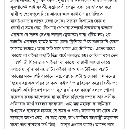
ক্লান্তি আমার, মৃত্যু উপত্যকা, দুর্গা। এই অষ্ট অংশ সমন্বিত কাহিনীর
সূত্রপাতেই পাই যুবতী, সন্তানবতী তের্‌না-কে। সে ছ' বছর ধরে
স্বামী ও ছেলেপুলে নিয়ে আসছে আখ কাটাই-এর টোলিতে
মারাঠওয়াড়ার লাতুর জেলা থেকে। তাদের বিশ্রামের কোনও
ধরাবাঁধা সময় নেই। বিশ্রামে পোশাক সম্পর্কে সতর্কতার অভাবে
একবার সে দাদন দেওয়া দালাল (মুকাদম) দ্বারা ধর্ষিত হয়। ২য়
বাচ্চাটা একবছর হতেই তাকে জেলা ক্লিনিকে গিয়ে বাচ্চাদানি ফেলে
আসতে হয়েছে। তারা আট মাস থাকে এই টোলিতে। এদের মধ্যে
‘কাস্তে’ বা কইতা কথাটি ভিন্ন অর্থে ব্যবহৃত হয়। লেখিকা বলে দেন
—স্বামী স্ত্রী মিলে এক ‘কইতা’ বা কাস্তে। বাঙালী আমরা কাস্তে
বলতে যা বুঝি তা নয় এটি। কইতা বা আখ কাটাই-এর অস্ত্রটি
‘কাস্তের মতন পিঠ বাঁকানো নয়, বরং চ্যাপটা ও সোজা’। দাদনের
হিসেব হয় এক পরিবারে কত ‘কইতা’ তার হিসেব করে। দ্বিতীয়ত:
বাঙালী কবি দিনেশ দাস ‘এ যুগের চাঁদ হল কাস্তে’ বলতে শোষণ
সচেতন কৃষক আন্দোলন যা ঘটেছিল চল্লিশের দশকে তার প্রতীক
প্রতিরোধ অর্থে ব্যবহার করেছেন। এই অস্ত্র মহাজন বা জমিদার
সংহারেও ব্যবহৃত হয়েছে সে সময় ও পরে। আলোচ্য আখ্যানে এই
ব্যবহার অবশ্য নেই। সে যাই হোক, আখ কাটিয়ে মহারাষ্ট্রী মজুরদের
মধ্যে তার ব্যবহার-অর্থ ভিন্ন—‘মানুষ এখানে কাস্তে। তাদের নাম