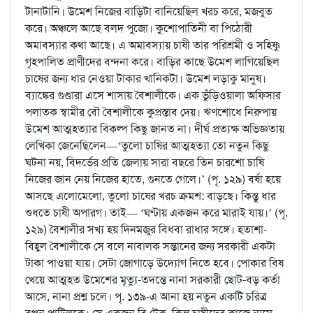
টানাটানি। উমেশ নিজের বাড়িটা বানিয়েছিল খরচ করে, মজবুত
করে। অঞ্চলে আছে বলদ পুজো। কুশোপাতিনী বা পিঠোরী
অমাবস্যার কথা আছে। এ অমাবস্যায় চাষী তার পরিশ্রমী ও সহিষ্ণু
গৃহপালিত প্রাণীদের বন্দনা করে। বাড়ির কাছে উমেশ লাগিয়েছিল
চাষের জন্য ধার নেওয়া টাকার খানিকটা। উমেশ লড়াকু মানুষ।
ব্যাঙ্কের গুণ্ডারা এসে শাসায় বৈশালীকে। এক ভুঁড়িওয়ালা অফিসার
পলাতক স্বামীর বৌ বৈশালীকে কুপ্রস্তাব দেয়। ঋণশোধে নিরুপায়
উমেশ আত্মহত্যার বিকল্প কিছু জানত না। দীর্ঘ প্রত্যক্ষ অভিজ্ঞতায়
লেখিকা জেনেছিলেন—‘তুলো চাষির আত্মহত্যা তো নতুন কিছু
ঘটনা নয়, বিদর্ভের প্রতি জেলায় সারা বছরে তিন চারশো চাষি
নিজের জান নেয় নিজের হাতে, গুনতে গেলে।’ (পৃ. ১২৯) বর্ষা হয়ে
আসছে এলোমেলো, তুলো চাষের খরচ ক্রমশ: বাড়ছে। কিন্তু ধার
শুধতে চাষী অপারগ। তাই— ‘ঘণ্টায় একজন করে মারাই যায়।’ (পৃ.
১২৯) বৈশালীর সখ্য হয় দিনমজুর বিধবা রাধার সঙ্গে। হতাশা-
বিহ্বল বৈশালীকে সে বলে নাবালক সন্তানের জন্য সরকারী একটা
টাকা পাওয়া যায়। সেটা জোগাড়ে উদ্যোগ নিতে হবে। পোকার বিষ
খেয়ে আত্মহত উমেশের মৃত্যু-তদন্তে নানা সরকারী ছোট-বড় কর্তা
আসে, নানা প্রশ্ন চলে। পৃ. ১৩৯-এ আনা হয় নতুন একটি চরিত্র