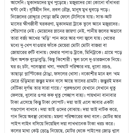
আসেনি। মুকাদমদের মুখ পুড়েছে। মজুরদের তো কোনো বাঁধাধরা
ঘন্টা নেই। বৃষ্টিহীন দিন, প্রবল রৌদ্র, মানুষ মুখ থুবড়ে পড়ে।
নিজেদের রোদ্দুরে পোড়া জমি ফেলে টোলিতে যায়। সাত-আট
মাসের ক্ষীণজীবী ঘরকরণা, মুকাদমরা ট্রাকে তুলে আনে মজুরদের।
শৌচাগার নেই। মেয়েদের স্নানের জায়গা নেই, পানীয় জলের অভাবে
তারা বর্জ্য আখের ‘মড়ি’ পান করে আর গলা জ্বলে যায়। খেতের
মধ্যে দু-খেপ যাওয়ার ফাঁকে মেয়েরা মোটা মোটা বাজরা বা
জোয়ারের রুটি বানায়। ফেরার পালাও ট্রাকে, মিনিট্রাকে। গ্রামে পড়ে
ছিল অশক্ত বুড়োবুড়ি, কিছু কিশোরী। স্কুল চলে দু-চারজনকে নিয়ে।
ঘর রং চটা, পলেস্তারা খসা, পথঘাট পরিষ্কার নয়, ধুলো প্রচণ্ড,
তাছাড়া প্লাস্টিকের ঠোঙা, ফসলের খোসা। নকোশীর মনে হল ‘থম
মেরে গুঁড়িমারা জন্তুর মতন বসে আছে তাদের গ্রামটা। জন্তুরই মতন
বোঁটকা দুর্গন্ধ তার সারা গায়ে।’ পুরুষগুলো যেখানে সেখানে থুতু
ফেলছে, ধুলোর ওপর কফ থুতু পেচ্ছাপ বাহ্য। পায়খানা বানাবার
টাকা এসেছে কিন্তু টাকা লোপাট। দয়া তাই এলে আবার একটা
গণ্ডগোল বাধবে। দয়া তাই ওদের বোঝায়। দয়া তাই নাটক করে,
গান দিয়ে অবস্থা বোঝায়। ময়লা পরিষ্কারের কথা বলে। মোটর আর
পাইপ লাইন বসিয়ে দিয়েছিল দয়া লাখখানেক টাকা খরচ করে।
কলের মাথা কেউ ভেঙে নিয়েছে, মোটর থেকে পাইপের জোড় খুলে