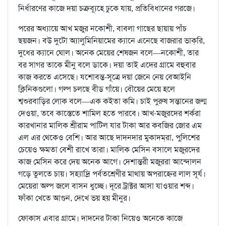
নির্ধারণের কাজে দয়া চক্রব্যূহে ঢুকে যায়, প্রতিবিধানের গরজে।
পরের অধ্যায়ে আখ মজুর নকোশী, বাবলা গাছের ছায়ায় পাঁচ
ছয়জন। বউ দুটো অ্যালুমিনিয়ামের ক্যানে এনেছে বাজরার ভাক্‌রি,
দুধের ক্যানে ঘোল। অনেক মেয়ের শেষজন বলে—নকোশী, তার
বর সাগর তাকে মীনু বলে ডাকে। দয়া তাই এদের গ্রামে বহুবার
কাজ করতে এসেছে। যশোবন্ত-সূত্রে দয়া জেনে নেয় বেআইনি
ক্লিনিকগুলো। গল্প চলছে বীড গাঁয়ে। বৌয়ের মেয়ে হলে
শ্বশুরবাড়ির লোক বলে—এক কইতা কমি। চাই পুরুষ সন্তানের জন্ম
দেওয়া, তবে কাস্তেতে শামিল হতে পারবে। আখ-মজুরদের শর্করা
কারখানার মালিক শ্রীরাম পাটিল যার টাকা আর কবজির জোর এম
এল এর থেকেও বেশি। আর আছে দাদনদার মুকাদম্‌রা, পুলিশের
চেয়েও ক্ষমতা বেশী রাখে তারা। মালিক মেসিন বসালে মজুরদের
কাজ মেসিন করে দেয় অনেক আগে। দেশান্তরী মজুররা আন্দোলন
গড়ে তুলতে চায়। সহ্যাদ্রি পর্বতশ্রেণীর মাথায় অপরাহ্নের লাল সূর্য।
মেয়েরা অল্প জলে বাসন ধুচ্ছে। দূরে ট্রাক্টর আসা যাওয়ার শব্দ।
ফাঁকা খেতে আগুন, দেখে ভয় হয় মীনুর।
ফোকাস এবার গ্রামে। দাদনের টাকা নিয়েও অনেকে কাজে