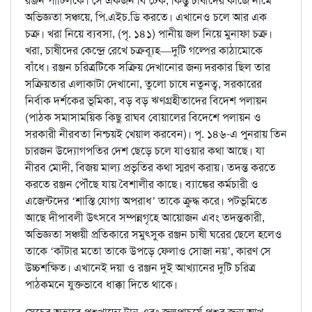
রঞ্জন পাটিলকে। সে একজন বি টেক, কিন্তু চাষীদের কাজে নামে
অভিজ্ঞতা সঞ্চয়ে, পি.এইচ.ডি করতে। এখানেও চলে আর এক
চক্র। খরা নিয়ে ব্যবসা, (পৃ. ১৪১) পানীয় জল নিয়ে মুনাফা চক্র।
খরা, চাষীদের কেন্দ্রে রেখে চক্রব্যূহ—দুটি গল্পের কাঠামোকে
বাঁধে। রঞ্জন চরিত্রটিকে সক্রিয় দেখানোর জন্য দরকার ছিল তার
সক্রিয়তার এলাকাটা দেখানো, তুলো চাষে নতুনত্ব, সরকারের
নির্বাক দর্শকের ভূমিকা, বড় বড় ঋণগ্রহীতাদের বিদেশ পলায়ন
(পাঠক সমাসাময়িক কিছু রাঘব বোয়ালের বিদেশে পলায়ন ও
সরকারী নীরবতা নিশ্চয়ই খেয়াল করবেন)। পৃ. ১৪৬-এ পুনরায় তিন
চারজন উদ্যোগপতির দেশ ছেড়ে চলে যাওয়ার কথা আছে। যা
নীরব মোদী, বিজয় মাল্য প্রভৃতির কথা স্মরণ করায়। তদন্ত করতে
করতে রঞ্জন পৌঁছে যায় বৈশালীর কাছে। ব্যাঙ্কের কর্মচারী ও
এজেন্টদের ‘শাস্তি যোগ্য অপরাধ’ তাকে ক্রুদ্ধ করে। পটভূমিতে
আছে দীপাবলী উৎসবে সম্পন্নগৃহে আয়োজন এবং তদন্তকারী,
অভিজ্ঞতা সঞ্চয়ী প্রতিকারে সমুৎসুক রঞ্জন চাষী ঘরের ছেলে হলেও
তাকে ‘কাঁটার মতো তাকে উপড়ে ফেলাও সোজা নয়’, কারণ সে
উচ্চশক্ষিত। এখানেই দয়া ও রঞ্জন দুই আখ্যানের দুটি চরিত্র
পাঠকমনে যুক্তভাবে ধাক্কা দিতে থাকে।