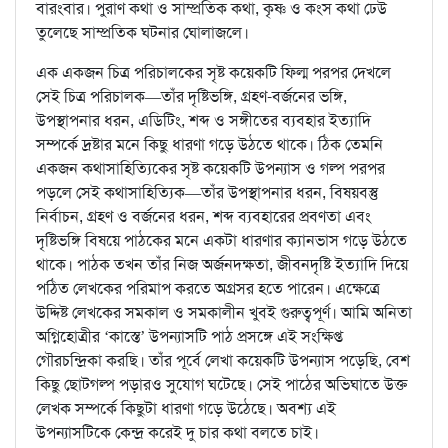
বারংবার। পুরাণ কথা ও সাম্প্রতিক কথা, কৃষ্ণ ও কংস কথা ঢেউ
তুলেছে সাম্প্রতিক ঘটনার ঘোলাজলে।
এক একজন চিত্র পরিচালকের সৃষ্ট কয়েকটি ফিল্ম পরপর দেখলে
সেই চিত্র পরিচালক—তাঁর দৃষ্টিভঙ্গি, গ্রহণ-বর্জনের ভঙ্গি,
উপস্থাপনার ধরন, এডিটিং, শব্দ ও সঙ্গীতের ব্যবহার ইত্যাদি
সম্পর্কে দ্রষ্টার মনে কিছু ধারণা গড়ে উঠতে থাকে। ঠিক তেমনি
একজন কথাসাহিত্যিকের সৃষ্ট কয়েকটি উপন্যাস ও গল্প পরপর
পড়লে সেই কথাসাহিত্যিক—তাঁর উপস্থাপনার ধরন, বিষয়বস্তু
নির্বাচন, গ্রহণ ও বর্জনের ধরন, শব্দ ব্যবহারের প্রবণতা এবং
দৃষ্টিভঙ্গি বিষয়ে পাঠকের মনে একটা ধারণার ক্যানভাস গড়ে উঠতে
থাকে। পাঠক তখন তাঁর নিজ অর্জনদক্ষতা, জীবনদৃষ্টি ইত্যাদি দিয়ে
পঠিত লেখকের পরিমাপ করতে অগ্রসর হতে পারেন। এক্ষেত্রে
উদ্দিষ্ট লেখকের সমকাল ও সমকালীন খুবই গুরুত্বপূর্ণ। আমি অনিতা
অগ্নিহোত্রীর ‘কাস্তে’ উপন্যাসটি পাঠ প্রসঙ্গে এই সংক্ষিপ্ত
গৌরচন্দ্রিকা করছি। তাঁর পূর্বে লেখা কয়েকটি উপন্যাস পড়েছি, বেশ
কিছু ছোটগল্প পড়ারও সুযোগ ঘটেছে। সেই পাঠের অভিঘাতে উক্ত
লেখক সম্পর্কে কিছুটা ধারণা গড়ে উঠেছে। অবশ্য এই
উপন্যাসটিকে কেন্দ্র করেই দু চার কথা বলতে চাই।