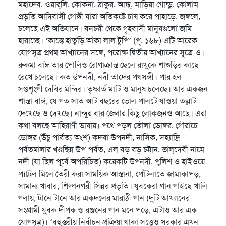
মহাদেব, ওয়ার্‌লি, কোকনা, ঠাকুর, আন্ধ্‌, মাড়িয়া গোন্ডু, কোলাম
প্রভৃতি আদিবাসী গোষ্ঠী যারা অতিকষ্টে চাষ করে পাহাড়ে, জঙ্গলে,
চলেছে এই অভিযানে। বনচরী থেকে গৃহবাসী মানুষগুলো জমি
হারাচ্ছে। ‘কাস্তে হাতুড়ি আঁকা লাল টুপি’ (পৃ. ১৬৮) এটি আরেক
যোগসূত্র প্রথম আখ্যানের সঙ্গে, পরোক্ষ দ্বিতীয় আখ্যানের সুত্রে-ও।
রুকমা বাঈ তার পোলিও রোগাক্রান্ত ছেলে রাখুকে শাশুড়ির কাছে
রেখে চলেছে। কত উপনদী, নদী তাদের পথসঙ্গী। পার হল
সপ্তশৃংগী দেবির মন্দির। তৃষ্ণার্ত মাটি ও মানুষ চলেছে। আর একজন
শান্তা বাঈ, যে গত সাত আট বছরের ভোল পালটে যাওয়া তল্লাট
দেখেছে ও দেখছে। নান্দুর বার জেলার কিছু লোকজনও আছে। এরা
কথা বলছে আহিরাণী ভাষায়। পথে পড়ল তৌলা ডোঙ্গর, গৌরাচে
ডোঙ্গর (উঁচু পার্বত্য অংশ) কদবা উপনদী, নাসিক, সহ্যাদ্রি
পর্বতমালার খণ্ডছিন্ন উপ-পর্বত, এল বড় বড় চট্টান, ভাল্‌দেবী নামে
নদী (যা ছিল পূর্বে অপরিচিত) কয়েকটি উপনদী, পুলিশ ও হাইওয়ে
প্যাট্রল মিলে তৈরী করা সাময়িক আস্তানা, পোঁটলাতে জামাকাপড়,
সামান্য খাবার, শিল্পনগরী সিন্নর প্রভৃতি। যুবকেরা গান গাইছে খালি
গলায়, টানে টানে আর একদলের মারাঠী গান (দুটি আখ্যানের
সংগ্রামী যুবক দীপক ও রঞ্জনের গান মনে পড়ে, এটাও আর এক
যোগসূত্র)। ‘বহুস্তরীয় নির্বাচন প্রক্রিয়া থাকা সত্ত্বেও সরকার এখন