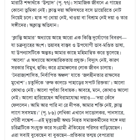
মারাঠি শব্দার্থতে ‘উন্মাদ’ (পৃ. ৭৭)। সামাজিক জীবনে এ গাছের
কোনো ভূমিকা নেই। ক্লান্ত দয়া অফিসঘরে বসে ডায়েরিতে নোট
নিয়েই চলে। হাত পা ধোয়া নেই, খাওয়া বা বিশ্রাম নেই দয়া ও তার
সঙ্গীদের। অক্লান্ত অভিযান।
‘ক্লান্তি আমার’ অধ্যায়ে আছে আরো এক কিস্তি দুর্যোগের বিবরণ—
যা চক্রব্যূহের অংশ। ভয়াবহ বাস্তব ও উপযোগী ভাব-মণ্ডিত ভাষা,
যা উপন্যাসটিকে অন্ততঃ আমার কাছে মহিমান্বিত করে তুলেছে।
‘আলো’ এ অধ্যায়ে আলঙ্কারিকতায় প্রযুক্ত। বিদ্যুৎ নেই, কারণ
সরকার বিমুখ, হুকিং করে গ্রামাঞ্চলের লোক জীবন চালায়।
‘নৈরাজ্যশাসিত, নির্বাপিত অঞ্চল’ যাতে ‘জলহীনতার রাক্ষসের
মুখোশ’। চতুর্দিকে ‘রুক্ষ কাল্‌চে পাহাড়ের সপাট রিক্ততা’। আলো
কোথাও নেই। আলো পূর্ণতা বিধায়ক। আবহে, মনে, কোথাও আলো
নেই। আলো হারিয়েছেন অবিরামযোদ্ধা দয়াও—‘দয়া কেঁদে
ফেললেন। আমি আর পারি না রে দীপক, আমার শক্তি নেই, ক্লান্ত
লাগে সবসময়।’ (পৃ. ৮৬) লেখিকা এখানে দাভোলকর, পানসারে,
গৌরী লঙ্কেশ—এই মৃত্যুঞ্জয়ী অথচ নিহত সমাজকর্মীদের সঙ্গে দয়া
চরিত্রটিকে সংযুক্ত করে সংগ্রামী ঐতিহ্যের পরিসর বাড়িয়েছেন।
এরা সবাই বুঝেছেন বা বুঝছেন--প্রতিকার তন্ময় বেপরোয়া