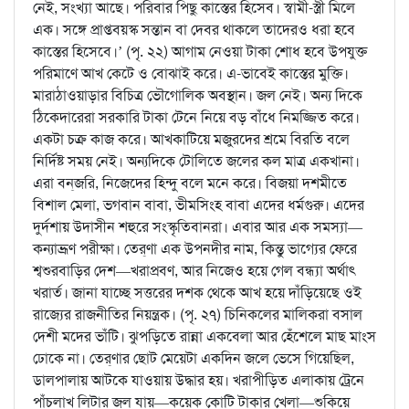
নেই, সংখ্যা আছে। পরিবার পিছু কাস্তের হিসেব। স্বামী-স্ত্রী মিলে
এক। সঙ্গে প্রাপ্তবয়স্ক সন্তান বা দেবর থাকলে তাদেরও ধরা হবে
কাস্তের হিসেবে।’ (পৃ. ২২) আগাম নেওয়া টাকা শোধ হবে উপযুক্ত
পরিমাণে আখ কেটে ও বোঝাই করে। এ-ভাবেই কাস্তের মুক্তি।
মারাঠাওয়াড়ার বিচিত্র ভৌগোলিক অবস্থান। জল নেই। অন্য দিকে
ঠিকেদারেরা সরকারি টাকা টেনে নিয়ে বড় বাঁধে নিমজ্জিত করে।
একটা চক্র কাজ করে। আখকাটিয়ে মজুরদের শ্রমে বিরতি বলে
নির্দিষ্ট সময় নেই। অন্যদিকে টোলিতে জলের কল মাত্র একখানা।
এরা বন্‌জরি, নিজেদের হিন্দু বলে মনে করে। বিজয়া দশমীতে
বিশাল মেলা, ভগবান বাবা, ভীমসিংহ বাবা এদের ধর্মগুরু। এদের
দুর্দশায় উদাসীন শহুরে সংস্কৃতিবানরা। এবার আর এক সমস্যা—
কন্যাভ্রূণ পরীক্ষা। তের্‌ণা এক উপনদীর নাম, কিন্তু ভাগ্যের ফেরে
শ্বশুরবাড়ির দেশ—খরাপ্রবণ, আর নিজেও হয়ে গেল বন্ধ্যা অর্থাৎ
খরার্ত। জানা যাচ্ছে সত্তরের দশক থেকে আখ হয়ে দাঁড়িয়েছে ওই
রাজ্যের রাজনীতির নিয়ন্ত্রক। (পৃ. ২৭) চিনিকলের মালিকরা বসাল
দেশী মদের ভাঁটি। ঝুপড়িতে রান্না একবেলা আর হেঁশেলে মাছ মাংস
ঢোকে না। তের্‌ণার ছোট মেয়েটা একদিন জলে ভেসে গিয়েছিল,
ডালপালায় আটকে যাওয়ায় উদ্ধার হয়। খরাপীড়িত এলাকায় ট্রেনে
পাঁচলাখ লিটার জল যায়—কয়েক কোটি টাকার খেলা—শুকিয়ে