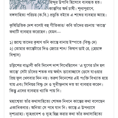
হিন্দুর উপাধি হিসেবে ব্যবহৃত হত।
কাস্তগির অর্থ চাষী। শূন্যপুরাণে,
বঙ্গসাহিত্য পরিচয় (ক.বি.) প্রভৃতি বইতে এ শব্দের ব্যবহার আছে।
কৃষিভিত্তিক দেশ বলেই বহু গীতিকার/ কবি তাঁদের রচনায় ‘কাস্তে’
কথাটি ব্যবহার করেছেন। যেমন—
১) জন্মে তাদের কৃষাণ শুনি কাস্তে বানায় ইস্পাতে (বিষ্ণু দে)
২) তোমার কাস্তেটারে দিও জোরে শান/ কিষাণ ভাই রে, (হেমাঙ্গ
বিশ্বাস)
চল্লিশের বাঙালী কবি দিনেশ দাশ লিখেছিলেন ‘এ যুগের চাঁদ হল
কাস্তে’ সেটা চাঁদের শতক নয় অর্থাৎ ভাবোচ্ছাসে ভেসে যাওয়ার
প্রিয় ফুল খেলবার দিন নয়। তরুণ দিনেশের এই পংক্তি বিখ্যাত হয়ে
যায় এবং সিনিয়র বিষ্ণু দে ও সুধীন্দ্রনাথ দত্ত তা ব্যবহার করেন।
কিন্তু এদের ব্যবহার খ্যাতি পায় নি।
মহাশ্বেতা তাঁর কথাসাহিত্যে শোষক নিধনে কাস্তের কথা বলেছেন
একাধিকবার। অনিতা সে পথে যান নি। কাস্তে এ উপন্যাসে
দৃশ্যগ্রাহ্য। ব্যূহপ্রবেশ ও ব্যূহ ছিন্ন করার কথা তাঁর কথাসাহিত্যে