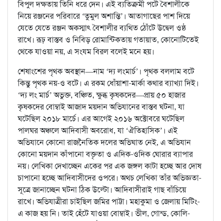
বিপুল দক্ষতায় তিনি ধরে দেন। এই ব্যতিক্রমী পটে বৈশালীকে
নিয়ে রঞ্জনের পরিবারে ‘তুমুল অশান্তি’। আতাগাছের পাশ দিয়ে
যেতে যেতে রঞ্জন অকস্মাৎ বৈশালীর ব্যথিত ঠোঁটে উদ্বেল ওষ্ঠ
রাখে। রূঢ় বাস্তব ও নিবিড় রোমান্টিকতায় গতায়াত, কোনোটিতেই
থেকে যাওয়া নয়, এ সংযম বিরল বলেই মনে হয়।
শেষাংশের পৃথক অবস্থান—নাম ‘দ্য লংমার্চ’। পৃথক বললাম বটে
কিন্তু পৃথক নয়-ও বটে। এ রকম ধোঁয়াশা-মার্কা কথার ব্যাখ্যা দিই।
‘দ্য লং মার্চ’ অভুক্ত, বঞ্চিত, ক্ষুব্ধ কৃষকদের—প্রায় ৫০ হাজার
কৃষকদের বোম্বাই আজাদ ময়দান অভিযানের বাস্তব ঘটনা, যা
ঘটেছিল ২০১৮ মার্চে। এর আগেই ২০১৬ অক্টোবরে ঘটেছিল
পালঘর অঞ্চলে আদিবাসী অবরোধ, যা ‘ঐতিহাসিক’। এই
অভিযানে কোনো রাজনৈতিক দলের অভিঘাত নেই, এ অভিযান
কোনো ময়দান কাঁপানো বক্তৃতা ও এদিক-ওদিক ঘোরার ব্যাপার
নয়। লেখিকা দেখাচ্ছেন একের পর এক জঙ্গল কাটা হচ্ছে আর দোষ
চাপানো হচ্ছে আদিবাসীদের ওপরে। অথচ লেখিকা তাঁর অভিজ্ঞতা-
সূত্রে জানাচ্ছেন ঘটনা ঠিক উল্টো। আদিবাসীরাই গাছ বাঁচিয়ে
রাখে। অভিযাত্রীরা চাইছিল জমির পাট্টা। মহাকুমা ও জেলায় মিটিং-
এ কাজ হয় নি। তাই হেঁটে যাওয়া বোম্বাই। ভীল, গোন্ড, কোলি-