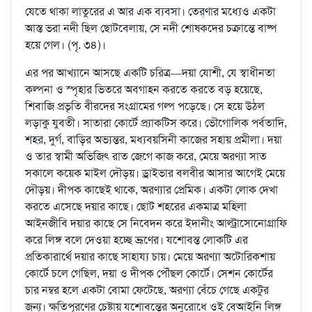
যেতে থাকা লাতুরের এ আর এক ব্যবসা। তের্‌ণার মধ্যেও একটা
আস্ত ভরা নদী ছিল ছোটবেলায়, সে নদী শোষকদের চক্রান্তে বাষ্প
হয়ে গেল। (পৃ. ৩৪)।
এর পর আখ্যানে আসছে একটি চরিত্র—দয়া যোশী, যে স্বাধীনতা
কল্পনা ও স্পৃহার ভিতরে অবগাহন করতে করতে বড় হয়েছে,
শিবাজি প্রভৃতি বীরদের সংগ্রামের গল্প পড়েছে। সে হয়ে উঠল
লড়াকু যুবতী। সাতারা কোর্টে প্র্যাকটিস করে। ভৌগোলিক পর্বতাদি,
শহর, দুর্গ, বাড়ির অভ্যন্তর, মধ্যবয়সিনী কাজের সহায় প্রমীলা। দয়া
ও তার স্বামী অভিজিৎ রাত জেগে কাজ করে, মেয়ে অরণ্যা সাত
সকালে কয়েক মাইল দৌড়য়। ড্রাইভার বলবীর আসার আগেই মেয়ে
দৌড়য়। দীপক কাছেই থাকে, অরণ্যার প্রেমিক। একটা লোক দেখা
করতে এসেছে দয়ার কাছে। ছোট শহরের একমাত্র মহিলা
আইনজীবি দয়ার কাছে সে নিবেদন করে ইদানীং আল্ট্রাসোনোগ্রাফি
করে লিঙ্গ বলে দেওয়া হচ্ছে ভ্রূণের। যশোবন্ত লোকটি এর
প্রতিকারার্থে দয়ার কাছে সাহায্য চায়। মেয়ে অরণ্যা অটোরিকশায়
কোর্টে চলে গেছিল, দয়া ও দীপক পৌঁছল কোর্টে। সেশন কোর্টের
চার নম্বর হলে একটা বোমা ফেটেছে, অরণ্যা বেঁচে গেছে একটুর
জন্য। ক্ষতিপূরণের চেষ্টায় যশোবন্তের অনুরোধে ওই বেআইনি লিঙ্গ