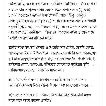
প্রমীলা এবং তের্‌ণা-র চরিত্রায়ণ চমৎকার। তিনি যেমন ঔপন্যাসিক
নারায়ণ হরি আপ্‌টের অপরাজেয় নক্ষত্রের কথা বলেন (পৃ. ৩৬)
তেমনি ২০০৩-এ ভ্রূণহত্যা সংশোধনী, আসে শ্রীকৃষ্ণ কর্তৃক
পোলাসুর নিহত হওয়া (পৃ. ১২৬) বা ঋগ্বেদে দত্তক রাজার রাজধানী
মধুমতী (পৃ. ১৫৮) অথবা জিজাবাঈ (পৃ. ১৫৯) প্রসঙ্গ আনেন। এ হল
তথ্য আগ্রহের ‘নমনীয়তা’। ‘উল্কা হ্রদ’ অংশের বর্ণনা ও সেই পটে
বৈশালী ও রঞ্জনের সন্নিকর্ষ অপূর্ব।
ভাষার মধ্যে তৎসম, দেশজ ও ইংরেজি শব্দ যেমন, তেমনি ক্ষোভ,
প্রাণবন্ততা, বিষাদ মিশিয়েছেন। পাহাড়ের সপাট রিক্ততা, তালঢ্যাঙা
মুখচোরা মানুষ, দিগন্তলিপ্ত পাহাড়, খবরের স্প্লিন্টার, প্রশ্নের গোলা,
ত্যাঁদোড় লোক, মালখোর, মস্তিষ্কের কোষে বহু সূর্যাস্তের স্মৃতি—
তারিফযোগ্য ব্যবহার, লোক দেখানো নয়।
উপমা বা বর্ণনার ভাষায় লেখিকার অর্জিত দক্ষতা অসামান্য।
কয়েকটি উদাহরণ দিলে পাঠক হিসেবে আমার ভালো লাগবে—
ক) নকোশীর মনে হল—‘কেমন যেন থম্‌ মেরে গুঁড়ি মারা জন্তুর
মতন বসে আছে তাদের গ্রামটা।’