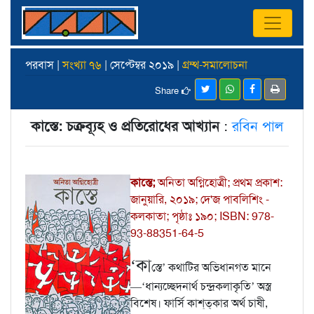
পরবাস |
সংখ্যা ৭৬
| সেপ্টেম্বর ২০১৯ |
গ্রম্থ-সমালোচনা
Share
কাস্তে: চক্রব্যূহ ও প্রতিরোধের আখ্যান
:
রবিন পাল
কাস্তে;
অনিতা অগ্নিহোত্রী; প্রথম প্রকাশ:
জানুয়ারি, ২০১৯; দে'জ পাবলিশিং -
কলকাতা; পৃষ্ঠাঃ ১৯০; ISBN: 978-
93-88351-64-5
‘কা
স্তে’ কথাটির অভিধানগত মানে
—‘ধান্যচ্ছেদনার্থ চন্দ্রকলাকৃতি’ অস্ত্র
বিশেষ। ফার্সি কাশ্‌ত্‌কার অর্থ চাষী,