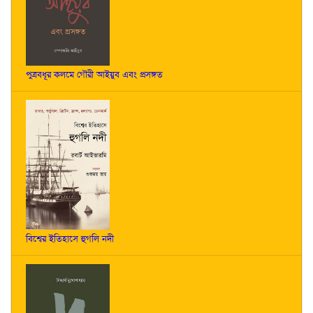
পুত্রবধূর কলমে গৌরী আইয়ুব এবং প্রসঙ্গত
বিশ্বের ইতিহাসে হুগলি নদী