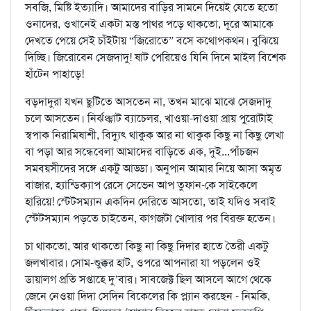
সবজি, মিষ্টি ইত্যাদি। আমাদের বাড়ির সামনে দিয়েই যেতে হতো
ওনাদের, ওখানেই একটা মস্ত পাথর পড়ে থাকতো, দূরে আমাকে
দেখতে পেয়ে সেই চাঁইটায় “জিরোতে” বসে কথোপকথন। বুঝিয়ে
দিচ্ছি। জিরোবেন সেজদাদু! ষাট পেরিয়েও যিনি দিনে মাইল বিশেক
হাঁটেন পাহাড়ে!
বড়দাদুরা যখন ছুটিতে আসতেন না, তখন মাঝে মাঝে সেজদাদু
চলে আসতেন। নির্ঝঞ্ঝাট ব্যাচেলর, খাওয়া-দাওয়া প্রায় পুরোটাই
স্বপাক নিরামিষাশী, বিদ্যুৎ থাকুক আর না থাকুক কিছু না কিছু লেখা
বা পড়া আর সন্ধেবেলা আমাদের বাড়িতে এক, দুই...পাঁচজন
সমবয়সীদের সঙ্গে একটু আড্ডা। অনুপান আমার নিয়ে আসা অমৃত
বাজার, হ্যান্ডিক্যাপ রেসে সেভেন আপ তুফান-কে সাইকেলে
হারিয়ে! স্টেটসম্যান একদিন দেরিতে আসতো, তাই যদিও সবাই
স্টেটসম্যান পড়তে চাইতেন, কাগজটা খোলার পর বিরক্ত হতেন।
চা থাকতো, আর থাকতো কিছু না কিছু দিদার হাতে তৈরী একটু
জলখাবার। সোম-শুক্কুর হাট, ওপরে আপনারা যা পড়লেন ওই
ডায়ালগ প্রতি সপ্তাহে দু’বার। সাবজেক্ট ছিল আসলে আগে থেকে
জেনে নেওয়া দিদা সেদিন বিকেলের কি প্ল্যান করছেন - নিমকি,