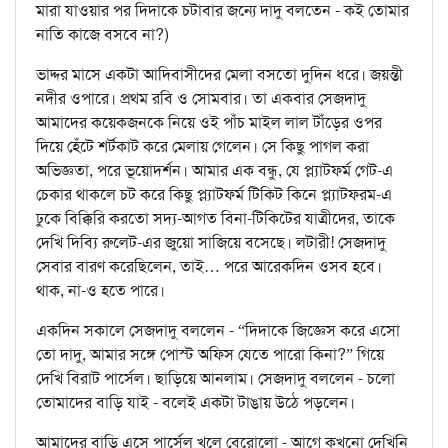
মারা যাওয়ার পর দিদাকে চটাবার জন্যে দাদু বলতেন - কই তোমার
নাতি কাজে বসবে না?)
ভাদ্দর মাসে একটা আদিবাসীদের মেলা বসতো দুদিন ধরে। জয়ন্তী
নদীর ওপারে। প্রথম রবি ও সোমবার। তা একবার সেজদাদু
আমাদের কয়েকজনকে নিয়ে ওই পাঁচ মাইল লাল টাঁড়ের ওপর
দিয়ে হেঁটে শর্টকাট করে মেলায় গেলেন। সে কিছু পাগল করা
অভিজ্ঞতা, পরে ভূয়োদর্শন। আমার এক বন্ধু, যে প্ল্যাটফর্ম গেট-এ
চেকার থাকলে চট করে কিছু প্ল্যাটফর্ম টিকিট কিনে প্ল্যাটফরম-এ
ঢুকে বিক্কিরি করতো সদ্য-আগত বিনা-টিকিটের যাত্রীদের, তাকে
দেখি দিব্যি রুলেট-এর জুয়ো সাজিয়ে বসেছে। লটারী! সেজদাদু
সেবার বারণ করেছিলেন, তাই… পরে আরেকদিন ওসব হবে।
থাক, না-ও হতে পারে।
একদিন সকালে সেজদাদু বললেন - “দিদাকে জিজ্ঞেস করে এসো
তো দাদু, আমার সঙ্গে পোস্ট অফিস যেতে পারো কিনা?” গিয়ে
দেখি বিরাট পার্সেল। ছাড়িয়ে আনলাম। সেজদাদু বললেন - চলো
তোমাদের বাড়ি যাই - বলেই একটা টাঙায় উঠে পড়লেন।
আমাদের বাড়ি এসে পার্সেল খুলে বেরোলো - আগে কখনো দেখিনি