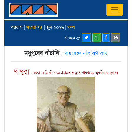
পরবাস |
সংখ্যা ৭৫
| জুন ২০১৯ |
গল্প
Share
মধুপুরের পাঁচালি
:
সমরেন্দ্র নারায়ণ রায়
দাদুরা
(অথবা আমি কী করে উমাপ্রসাদ মুখোপাধ্যায়ের প্রুফরীডার হলাম)