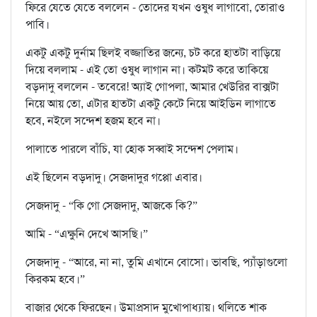
ফিরে যেতে যেতে বললেন - তোদের যখন ওষুধ লাগাবো, তোরাও
পাবি।
একটু একটু দুর্নাম ছিলই বজ্জাতির জন্যে, চট করে হাতটা বাড়িয়ে
দিয়ে বললাম - এই তো ওষুধ লাগান না। কটমট করে তাকিয়ে
বড়দাদু বললেন - তবেরে! অ্যাই গোপলা, আমার খেউরির বাক্সটা
নিয়ে আয় তো, এটার হাতটা একটু কেটে নিয়ে আইডিন লাগাতে
হবে, নইলে সন্দেশ হজম হবে না।
পালাতে পারলে বাঁচি, যা হোক সব্বাই সন্দেশ পেলাম।
এই ছিলেন বড়দাদু। সেজদাদুর গপ্পো এবার।
সেজদাদু - “কি গো সেজদাদু, আজকে কি?”
আমি - “এক্ষুনি দেখে আসছি।”
সেজদাদু - “আরে, না না, তুমি এখানে বোসো। ভাবছি, প্যাঁড়াগুলো
কিরকম হবে।”
বাজার থেকে ফিরছেন। উমাপ্রসাদ মুখোপাধ্যায়। থলিতে শাক