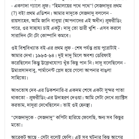
- একগাদা গ্যালে প্রুফ। “হিমালয়ের পথে পথে”! সেজদাদুর প্রথম
(?) বই! প্রথম এডিশন। আমার দাদুকে সেজদাদু বললেন -
রায়সাহেব, আমি জানি বাবুয়া (আপনাদের এই অধীন) প্রুফরীডিং
পারে, ওর সাহায্য চাই একটু। দাদু তো ভারী খুশি - এসব করলে
সারাদিন টো টো কোম্পানি কমবে।
ওই বিশ্ববিখ্যাত বই-এর প্রথম প্রুফ - শেষ পর্যন্ত প্রায় পুরোটাই -
আমার দেখা। ১৯৬৩-৬৪। দুই দাদু মিলে অবশ্য ভেরিফাই
করেছিলেন কিন্তু উল্লেখযোগ্য খুঁত কিছু পান নি। দাদু বলেছিলেন -
উমাপ্রসাদবাবু, পার্মানেন্ট প্লেস হয়ে গেলো আপনার বাঙলা
সাহিত্যে।
আশুতোষ দেব-এর ডিকশনারি-র একদম শেষে একটা সুন্দর পাতা
থাকতো - প্রুফরীডিং-এর উদাহরণ দেওয়া। আমি সেটা দেখে প্র্যাক্টিস
করতাম, দাদুরা দেখেছিলেন। তাই ওই হেনস্থা।
“সেজদাদুকে - সেজদাদু” কপিটা হারিয়ে ফেলেছি, অন্য সব কিছুর
মতো।
আরেকটু আছে - সেটা বলেই ফেলি। এই সব ঘটনার কিছু আগের