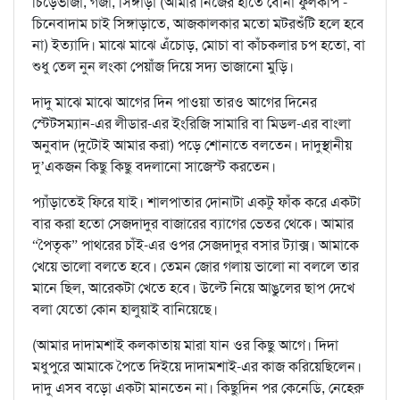
চিঁড়েভাজা, গজা, সিঙ্গাড়া (আমার নিজের হাতে বোনা ফুলকপি -
চিনেবাদাম চাই সিঙ্গাড়াতে, আজকালকার মতো মটরশুঁটি হলে হবে
না) ইত্যাদি। মাঝে মাঝে এঁচোড়, মোচা বা কাঁচকলার চপ হতো, বা
শুধু তেল নুন লংকা পেয়াঁজ দিয়ে সদ্য ভাজানো মুড়ি।
দাদু মাঝে মাঝে আগের দিন পাওয়া তারও আগের দিনের
স্টেটসম্যান-এর লীডার-এর ইংরিজি সামারি বা মিডল-এর বাংলা
অনুবাদ (দুটোই আমার করা) পড়ে শোনাতে বলতেন। দাদুস্থানীয়
দু’একজন কিছু কিছু বদলানো সাজেস্ট করতেন।
প্যাঁড়াতেই ফিরে যাই। শালপাতার দোনাটা একটু ফাঁক করে একটা
বার করা হতো সেজদাদুর বাজারের ব্যাগের ভেতর থেকে। আমার
“পৈতৃক” পাথরের চাঁই-এর ওপর সেজদাদুর বসার ট্যাক্স। আমাকে
খেয়ে ভালো বলতে হবে। তেমন জোর গলায় ভালো না বললে তার
মানে ছিল, আরেকটা খেতে হবে। উল্টে নিয়ে আঙুলের ছাপ দেখে
বলা যেতো কোন হালুয়াই বানিয়েছে।
(আমার দাদামশাই কলকাতায় মারা যান ওর কিছু আগে। দিদা
মধুপুরে আমাকে পৈতে দিইয়ে দাদামশাই-এর কাজ করিয়েছিলেন।
দাদু এসব বড়ো একটা মানতেন না। কিছুদিন পর কেনেডি, নেহেরু