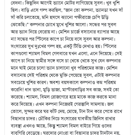
বেদনা। কিছুদিন আগেই ভ্যানে মোটর লাগিয়েছে সুবল। খুব খুশি
ছিল। বাড়ি এসে গল্প করছিল, "জান তো কল্পনা, ভ্যানডা যখন সাঁ
সাঁ করি চলতেছে, মনি হসসে ঝ্যানো পক্ষীরাজে চেপি উড়ি
ঝেতেছি।" কল্পনার চোখে মুখে খুশির আলো। সন্ধের পর সুবল
আর ভ্যান নিয়ে বেরোয় না। মেশিন চার্জে বসানোর ব্যাপার আছে
না! সন্ধের পর স্টিলের কাপে চা নিয়ে বসে সুবল আর কল্পনা।
সংসারের সুখ দুঃখের গল্প হয়, একটু টিভি দেখাও হয়। স্টিলের
কাপগুলো শ্যামল বিমল গেলবারে যখন এলো, এনে দিয়েছে। সেই
কাপে চা নিয়ে স্বামীর সঙ্গে বসে চা খেতে খেতে সুখ যেন কল্পনার
মনে ঘাই মেরে চলে! ভ্যান চালানো খুব পরিশ্রমের কাজ। মেশিন
বসানোয় সেই পরিশ্রম থেকে মুক্তি পেয়েছে সুবল, এটাই কল্পনার
সবচেয়ে খুশির কারণ। অবশ্য বয়সকালে কল্পনাও কম পরিশ্রম
করেনি! ধান ভানা, মুড়ি ভাজা, মাস্টারবাড়ির সব কাজ, সবই তো
করেছে। শ্যামল, বিমল রোজগেরে হয়ে মাকে কাজ করতে মানা
করে দিয়েছে। এখন কল্পনা নিজেরই গেরস্তালি সামলায়। জল
তোলে, সুন্দর করে ঘর ঝাঁট দেয়, মোছে, টান টান করে পেতে রাখে
বিছানার চাদর। চৌকির নিচে সংসারের যাবতীয় জিনিস রাখার
ব্যবস্থা এখনও আছে, কিন্তু শ্যামল বিমল বাইরে গিয়ে ওদের
বাবুগিরি বেড়েছে। ঘরদোর নোংরা বা বিছানার চাদর টানটান নয়,