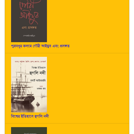
পুত্রবধূর কলমে গৌরী আইয়ুব এবং প্রসঙ্গত
বিশ্বের ইতিহাসে হুগলি নদী