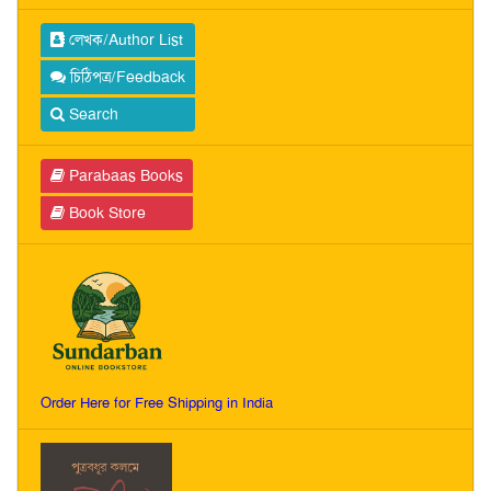
লেখক/Author List
চিঠিপত্র/Feedback
Search
Parabaas Books
Book Store
Order Here for Free Shipping in India