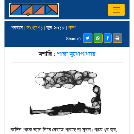
পরবাস |
সংখ্যা ৭১
| জুন ২০১৮ |
গল্প
Share
মশারি
:
শান্তা মুখোপাধ্যায়
ক'দিন থেকে ভ্যান নিয়ে বেরতে পারছে না সুবল। গায়ে খুব জ্বর,