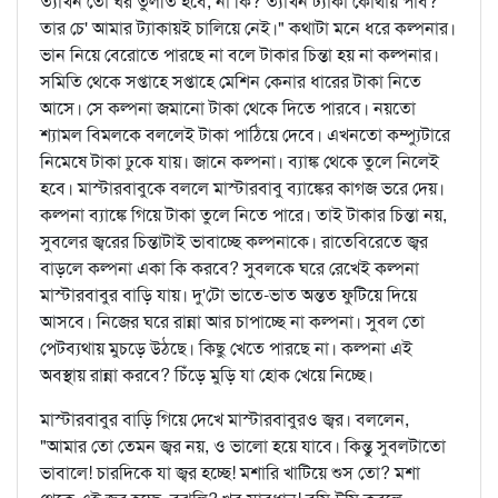
ত্যাখন তো ঘর তুলতি হবে, না কি? ত্যাখন ট্যাকা কোথায় পাব?
তার চে' আমার ট্যাকায়ই চালিয়ে নেই।" কথাটা মনে ধরে কল্পনার।
ভান নিয়ে বেরোতে পারছে না বলে টাকার চিন্তা হয় না কল্পনার।
সমিতি থেকে সপ্তাহে সপ্তাহে মেশিন কেনার ধারের টাকা নিতে
আসে। সে কল্পনা জমানো টাকা থেকে দিতে পারবে। নয়তো
শ্যামল বিমলকে বললেই টাকা পাঠিয়ে দেবে। এখনতো কম্প্যুটারে
নিমেষে টাকা ঢুকে যায়। জানে কল্পনা। ব্যাঙ্ক থেকে তুলে নিলেই
হবে। মাস্টারবাবুকে বললে মাস্টারবাবু ব্যাঙ্কের কাগজ ভরে দেয়।
কল্পনা ব্যাঙ্কে গিয়ে টাকা তুলে নিতে পারে। তাই টাকার চিন্তা নয়,
সুবলের জ্বরের চিন্তাটাই ভাবাচ্ছে কল্পনাকে। রাতেবিরেতে জ্বর
বাড়লে কল্পনা একা কি করবে? সুবলকে ঘরে রেখেই কল্পনা
মাস্টারবাবুর বাড়ি যায়। দু'টো ভাতে-ভাত অন্তত ফুটিয়ে দিয়ে
আসবে। নিজের ঘরে রান্না আর চাপাচ্ছে না কল্পনা। সুবল তো
পেটব্যথায় মুচড়ে উঠছে। কিছু খেতে পারছে না। কল্পনা এই
অবস্থায় রান্না করবে? চিঁড়ে মুড়ি যা হোক খেয়ে নিচ্ছে।
মাস্টারবাবুর বাড়ি গিয়ে দেখে মাস্টারবাবুরও জ্বর। বললেন,
"আমার তো তেমন জ্বর নয়, ও ভালো হয়ে যাবে। কিন্তু সুবলটাতো
ভাবালে! চারদিকে যা জ্বর হচ্ছে! মশারি খাটিয়ে শুস তো? মশা