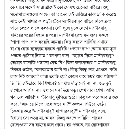
কল্পনার। কিন্তু কেমন করে মানুষটাকে হাসপাতালে নিয়ে যাবে?
কে যাবে সঙ্গে? সারা গ্রামেই তো সোমত্থ ছেলেরা বাইরে। শুধু
মদোমাতালগুলো আছে। তা তাদের এই রাত্তিরে ডাকাডাকি করেও
লাভ নেই! মাথার কাপড়টা টেনে মাস্টারবাবুর বাড়ির দিকে দ্রুত
পায়ে চলতে থাকে কল্পনা। গেট খুলে ঢুকে দেখে মাস্টারবাবু
বাইরের ঘরের বিছানায় শুয়ে। মাস্টারবাবুরও ধুম জ্বর। বকছে
"পাপ! পাপ! পাপ করেছি আমরা। কিছু করতে পারিনি! এখানে
রাখার কোন ব্যবস্থাই করতে পারিনি! শুভরে! বাপ! তোকে কত্ত দূরে
পড়তে পাঠিয়ে দিলাম!" কল্পনা বলে, "ক্যানে দিলে মাস্টারবাবু?
তোমার কলেজি পড়ানো যেত নি? কিম্বা কলকেতায়?" মাস্টারবাবু
ঠিকরে ওঠেন, "কলকাতায় জানি না। কিন্তু কিচ্ছু নেই এখেনে, ক'টা
ক্লাস নিই আমরা? কারা ভরতি হয়? কেমন করে হয়? আর পরীক্ষা?
ছি! ছি! এইভাবে কি শিখবে? কোথায় দাঁড়াবে? না, না, শুভ তুই
এখেনে আসিস না। ওখানে মন দিয়ে পড়। শেখ বাবা শেখ। আমি
খুব ভাল আছি!" মাস্টারবাবু ফুঁপিয়ে ওঠে। কিছুক্ষণ পরে আবার শুরু
করে, "আমারে নিতে এলে শুভর মা?" কল্পনা শিউরে ওঠে।
চিৎকার করে "মাস্টারবাবু? মাস্টারবাবু?" মাস্টারবাবু বলে,
"জানো তো শুভর মা, আমরা কিচ্ছু করতে পারিনি। গ্রামের
ছেলেগুলো সব বাইরে চলে গেছে। হয় পড়তে, নয় রোজগারের