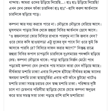
ধান্দায়। আমরা ওদের উড়িয়ে দিয়েছি...। হাঃ হাঃ উড়িয়ে দিয়েছি!
এখন দেখ কেমন ফাঁকা চারদিক! হাঃ হাঃ"--হাসি করুণ আর্তনাদে
চারদিকে ছড়িয়ে পড়ে।
কল্পনা আর সহ্য করতে পারে না। দৌড়তে দৌড়তে বেরিয়ে আসে।
মুসলমান পাড়ার দিক থেকে জহুরা বিবির আর্তনাদ ভেসে আসে।
"ও জয়নালরে! তোর বিবিরে রাখতে পারলুম না! কি জবাব দেব?
ওরে তোর কসি ছাওয়ালডা এট্টু বুকের দুদ পাবে নি! ওরে তুই কি
আসতে পারবি রে? বিবিরে দাফন করার আগে?" নিস্তব্ধ রাত্রে
জহুরা বিবির কপাল চাপড়ানি চারদিকে দুঃসময়ের পদধ্বনি ছড়িয়ে
দেয়। কল্পনা দৌড়তে থাকে। পাড়া ছাড়িয়ে নির্জন মেঠো পথে
পড়তেই কল্পনা যেন দেখতে পায় সামনে কারা যেন দাঁড়িয়ে আছে।
দীর্ঘকায়! মশারি ঢাকা! এবার নিঃশব্দে হাঁটছে! দীর্ঘতর হচ্ছে তাদের
অবয়ব! মশারি ঢাকা ছায়ামূর্তিরা এবার খাট কাঁধে ছুটছে! খাটেও
মশারি ঢাকা! সমস্ত চরাচর যেন স্বচ্ছ মশারি ঢাকা। পরিষ্কার দৃষ্টি
চলে না! চেতনার পরিসীমা ছাড়িয়ে যেতে যেতে কল্পনা অনুভব
করে তার সমস্ত সত্তা ঢাকা পড়ছে রাশি রাশি মশারিতে!