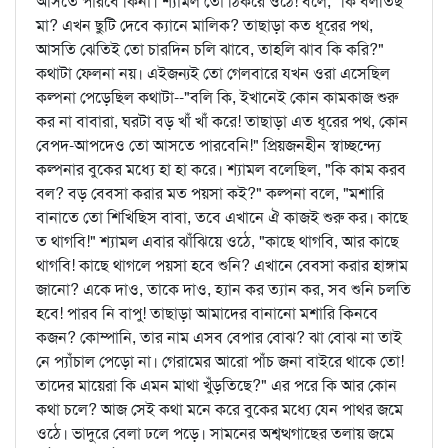
আসতে পারবে কিনা। শ্যামল তো ঠিকরে ওঠে! বলে, "কি বলতিছ
মা? এখন ছুটি দেবে ক্যানে মালিক? তাছাড়া কত ধূরের পথ,
আসতি ঝেতিই তো চারদিন চলি ঝাবে, তাহলি ঝাব কি করি?"
কথাটা ফেলনা নয়। এইজন্যই তো গেলবারে যখন ওরা এসেছিল
কল্পনা পেড়েছিল কথাটা--"বলি কি, ইখানেই কোন কামকাজ শুরু
কর না বাবারা, ঘরটা বড় খাঁ খাঁ করে! তাছাড়া এত ধূরের পথ, কোন
বেপদ-আপদেও তো আসতে পারবেনি!" প্রিয়জনহীন স্বাচ্ছন্দ্যে
কল্পনার বুকের মধ্যে হা হা করে। শ্যামল বলেছিল, "কি কাম করব
বল? বড় বেবসা করার মত পয়সা কই?" কল্পনা বলে, "মশারি
বানাতে তো শিখিছিস বাবা, তবে এখানে ঐ কাজই শুরু কর। কাছে
ত থাগবি!" শ্যামল এবার ঝাঁঝিয়ে ওঠে, "কাছে থাগবি, আর কাছে
থাগবি! কাছে থাগলে পয়সা হবে শুনি? এখানে বেবসা করার হাঙ্গাম
জানো? একে দাও, তাকে দাও, হ্যান কর ত্যান কর, সব শুনি চলতি
হবে! পারব নি বাপু! তাছাড়া আমাদের বানানো মশারি কিনবে
কজন? কোম্পানি, তার নাম এসব বেপার বোঝ? ঝা বোঝ না তাই
নে প্যাঁচাল পেড়ো না। গেরামের আরো পাঁচ জনা বাইরে থাকে তো!
তাদের মায়েরা কি এমন মাথা খুঁড়তিছে?" এর পরে কি আর কোন
কথা চলে? আজ সেই কথা মনে করে বুকের মধ্যে যেন পাথর জমে
ওঠে। ভাদুরে বেলা ঢলে পড়ে। সামনের অশ্বত্থগাছের তলায় জমে