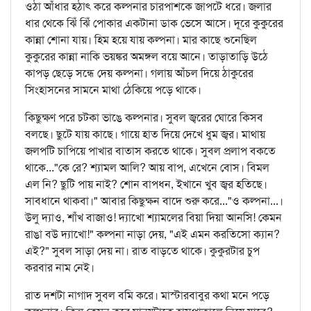
ওঠা আঁধার হঠাৎ করে কল্পনার চারপাশকে জাপটে ধরে। জলার
ধার থেকে ঝিঁ ঝিঁ পোকার একটানা ডাক ভেসে আসে। দূরে কুকুরের
কান্না শোনা যায়। হিম হয়ে যায় কল্পনা। মার কাছে শুনেছিল
কুকুরের কান্না নাকি ভয়ঙ্কর অমঙ্গল বয়ে আনে। তাড়াতাড়ি উঠে
কাপড় ছেড়ে সন্ধে দেয় কল্পনা। গলায় আঁচল দিয়ে ঠাকুরের
সিংহাসনের সামনে মাথা ঠেকিয়ে পড়ে থাকে।
কিছুক্ষণ পরে চটকা ভাঙে কল্পনার। সুবল জ্বরের ঘোরে কিসব
বলছে। ছুটে যায় কাছে। গায়ে হাত দিয়ে দেখে ধুম জ্বর। মাথায়
জলপটি চাপিয়ে পাখার বাতাস করতে থাকে। সুবল প্রলাপ বকতে
থাকে..."কে রে? শ্যামল আলি? আয় বাপ, এখেনে বোস। বিমল
এল নি? ছুটি পায় নাই? শোন বাপধন, ইখানে খুব জ্বর হতিছে।
সাবধানে থাকবা।" আবার কিছুক্ষন বাদে শুরু করে..."ও কল্পনা...।
উলু দ্যাও, শাঁখ বাজাও! দ্যাখো শ্যামলের বিয়া দিয়া আনসি! কেমন
রাঙা বউ দ্যাখো!" কল্পনা নাড়া দেয়, "এই এমন করতিসো ক্যান?
এই?" সুবল সাড়া দেয় না। রাত বাড়তে থাকে। কুকুরটার চুপ
করবার নাম নেই।
রাত দশটা নাগাদ সুবল বমি করে। মাস্টারবাবুর কথা মনে পড়ে