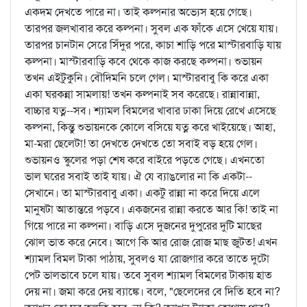
একদম দেখতে পারে না। তাই কল্পনার অভ্যেস হয়ে গেছে।
তারপর জলখাবার করে কল্পনা। সুবল এক ফাঁকে এসে খেয়ে যায়।
তারপর চানটান সেরে সিঁদুর পরে, কাচা শাড়ি পরে মাস্টারবাড়ি যায়
কল্পনা। মাস্টারবাড়ি কবে থেকে কাজ করছে কল্পনা। শুভায়ন
তখন এইটুকুনি। বৌদিমনি চলে গেল। মাস্টারবাবু কি করে একা
একা ঘরকন্না সামলায়! তখন কল্পনাই সব করেছে। রান্নাবান্না,
বাচ্চার যত্ন--সব। শ্যামল বিমলের খাবার ঢাকা দিয়ে রেখে এসেছে
কল্পনা, কিন্তু শুভায়নকে কোলে বসিয়ে যত্ন করে খাইয়েছে। আহা,
মা-মরা ছেলেটা! তা দেখতে দেখতে তো সবাই বড় হয়ে গেল।
শুভায়নও স্কুলের পড়া শেষ করে বাইরে পড়তে গেছে। এখনতো
ভাল ঘরের সবাই তাই যায়। ঐ যে ব্যাঙলোর না কি একটা--
সেখানে। তা মাস্টারবাবু একা। একটু রান্না না করে দিয়ে এলে
মানুষটা আতান্তরে পড়বে। একজনের রান্না করতে আর কি! তাই না
গিয়ে পারে না কল্পনা। বাড়ি এসে দুজনের দুপুরের দুটি মাছের
ঝোল ভাত করে নেবে। আগে কি আর রোজ রোজ মাছ জুটত! এখন
শ্যামল বিমল টাকা পাঠায়, সুবলও যা রোজগার করে তাতে দুটো
পেট ভালভাবে চলে যায়। তবে সুবল শ্যামল বিমলের টাকায় হাত
দেয় না। জমা করে দেয় ব্যাঙ্কে। বলে, "ছেলেদের বে দিতি হবে না?