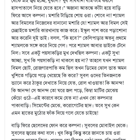
থেকে এই জ্বর হচ্ছে, বুঝলি? খুব সাবধান! বমি-টমি করলে
হাসপাতালে নিয়ে যেতে হবে।" অজানা আতঙ্কে কাঁটা হয়ে বাড়ি
ফিরে আসে কল্পনা। মশারি টাঙিয়ে শোয় ওরা। শোবে না! শ্যামল
আর বিমলের নিজেদের বানানো মশারি যে! শ্যামল আর বিমল সেই
চেন্নাইতে মশারি কারখানায় কাজ করে। ইস্কুল পাশ করে পড়াশোনা
আর করেনি দুই ভাই। বলল, "কি হবে?" তেলিপাড়ার অতনু প্রথমে
শ্যামলকে সঙ্গে করে নিয়ে গেল। পরে শ্যামল আবার ভাইকে টেনে
নিল। সবে একটু পয়সাকড়ির মুখ দেখছিল কল্পনা। একটু সুখ!
আচ্ছা, সুখ কি পয়সাকড়ি না থাকলে হয় না? তাহলে যখন শ্যামল
বিমল ছোট, রোজগারপাতি কম ছিল তখন ডিমের ঝোল ভাত অমন
খুশিতে গড়িয়ে পড়ে খেয়েছে কি করে? সুবল ওদের তিনজনকে
ভ্যানে করে ঠাকুর দেখাতে নিয়ে যেত, রোল খাওয়াত! কি আনন্দ!
কি আনন্দ! সে আনন্দ তো ঘরে জল পড়ে, কিম্বা মাটির মেঝেয়
কেঁচো ওঠে--এই কারণে কমে যেত না! এখন তো কল্পনার
পাকাবাড়ি। সিমেন্টের মেঝে, করোগেটের ছাদ। তবে সুখ কেন
এমন হাতের মুঠোর ফাঁক দিয়ে গলে যেতে চাইছে!
বাড়ি ফিরে ছেলেদের ফোন করে কল্পনা। সুবলের মোবাইল থেকে।
সুবলের জ্বরের কথা বলে। খুব কিন্তু কিন্তু করে জানতে চায় ওরা