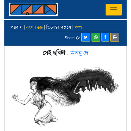
পরবাস |
সংখ্যা ৬৯
| ডিসেম্বর ২০১৭ |
গল্প
Share
সেই ছবিটা
:
অতনু দে