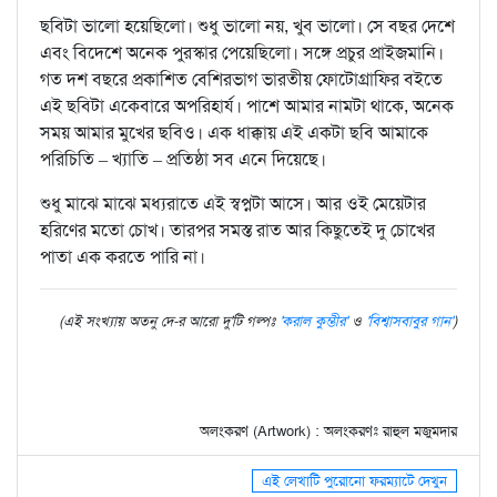
ছবিটা ভালো হয়েছিলো। শুধু ভালো নয়, খুব ভালো। সে বছর দেশে
এবং বিদেশে অনেক পুরস্কার পেয়েছিলো। সঙ্গে প্রচুর প্রাইজমানি।
গত দশ বছরে প্রকাশিত বেশিরভাগ ভারতীয় ফোটোগ্রাফির বইতে
এই ছবিটা একেবারে অপরিহার্য। পাশে আমার নামটা থাকে, অনেক
সময় আমার মুখের ছবিও। এক ধাক্কায় এই একটা ছবি আমাকে
পরিচিতি – খ্যাতি – প্রতিষ্ঠা সব এনে দিয়েছে।
শুধু মাঝে মাঝে মধ্যরাতে এই স্বপ্নটা আসে। আর ওই মেয়েটার
হরিণের মতো চোখ। তারপর সমস্ত রাত আর কিছুতেই দু চোখের
পাতা এক করতে পারি না।
(এই সংখ্যায় অতনু দে-র আরো দু'টি গল্পঃ
'করাল কুম্ভীর'
ও
'বিশ্বাসবাবুর গান'
)
অলংকরণ (Artwork) : অলংকরণঃ রাহুল মজুমদার
এই লেখাটি পুরোনো ফরম্যাটে দেখুন