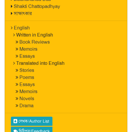
Shakti Chattopadhyay
সাক্ষাৎকার
English
Written in English
Book Reviews
Memoirs
Essays
Translated into English
Stories
Poems
Essays
Memoirs
Novels
Drama
লেখক/Author List
চিঠিপত্র/Feedback