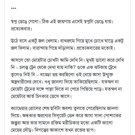
***
স্বপ্ন ভেঙে গেলো। ঠিক এই জায়গায় এসেই স্বপ্নটা ভেঙে যায়।
প্রত্যেকবার।
উঠে বসে একটু জল খেলাম। বাথরুমে গিয়ে মুখে চোখে ঘাড়ে একটু
জল দিলাম। বারান্দায় গিয়ে দাঁড়ালাম। প্রত্যেকবারের মতোই।
আসলে তো মেয়েটার চোখটা আমি দেখি নি। মুখই ভালো করে দেখি
নি – চলন্ত ট্রেন থেকে দেখা যায় নাকি? ওকে এক ঝটকায় ট্রেনে
তুলেও নিই নি – বড্ডো ভয় করছিলো ওই ধেয়ে আসা উন্মুক্ত
অস্ত্রধারীদের দেখে। শুধু জানলা দিয়ে তাকিয়েছিলাম - যতক্ষণ না
মেয়েটা ট্রেনের সঙ্গে পাল্লা দিতে না পেরে পিছিয়ে পড়ে। যতক্ষণ না
মেয়েটার আর্ত চিৎকার ভেসে আসে।
ক্যামেরার রোলের শেষ ছবিটা অবশ্য তুলতে পেরেছিলাম জানলা
দিয়ে। অন্ধকার অরণ্যের সিলুয়েট ভেদ করে আসা সাদা পোশাকের
জন্তুরা আর তার সামনে রক্তিম মরীচিকার মতো একটি কালো
মেয়ের দৌড়। দিগন্তের আকাশে তখন রক্তের ছাপ।