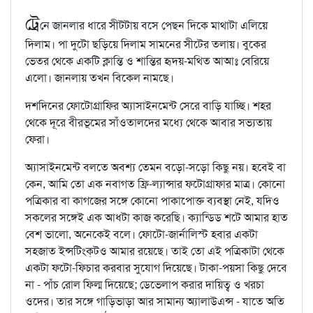
ট্রে
নে জানলার ধারে সীটটায় বসে পেছন দিকে মাথাটা এলিয়ে
দিলাম। পা দুটো ছড়িয়ে দিলাম সামনের সীটের তলায়। বুকের
ভেতর থেকে একটি ক্লান্তি ও শান্তির হৃদয়-মথিত আআঃ বেরিয়ে
এলো। জানলায় তখন বিকেল নামছে।
দশদিনের ফোটোগ্রাফির অ্যাসাইনমেন্ট সেরে বাড়ি যাচ্ছি। শহর
থেকে দূরে বীরভূমের সাঁওতালদের মধ্যে থেকে আবার সভ্যতায়
ফেরা।
অ্যাসাইনমেন্ট বলতে অবশ্য তেমন বড়ো-সড়ো কিছু নয়। হবেই বা
কেন, আমি তো এক নবাগত ফ্রি-ল্যান্সার ফটোগ্রাফার মাত্র। কোনো
পত্রিকার বা কাগজের সঙ্গে কোনো পাকাপোক্ত ব্যবস্থা নেই, যদিও
সকলের সঙ্গেই এক আধটা কাজ করেছি। ক্যান্ডিড শটে আমার হাত
বেশ ভালো, অনেকেই বলে। ফোটো-জার্নালিস্ট হবার একটা
সহজাত ইন্সটিংক্‌টও আমার রয়েছে। তাই তো এই পত্রিকাটা থেকে
একটা ফটো-ফিচার করবার সুযোগ দিয়েছে। টাকা-পয়সা কিছু দেবে
না - পাঁচ রোল ফিল্ম দিয়েছে; ডেভেলাপ করার দায়িত্ব ও খরচা
ওদের। তার সঙ্গে গাড়িভাড়া আর সামান্য অ্যালাউএন্স - যাতে অতি