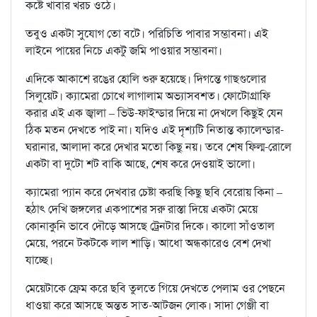
কষ্টে খাবার খরচ ওঠে।
তবুও একটা সুযোগ তো বটে। পরিচিতি পাবার সম্ভাবনা। এই
লাইনে পায়ের নিচে একটু জমি পাওয়ার সম্ভাবনা।
এদিকে আকাশে রঙের হোলি শুরু হয়েছে। দিগন্তে গাছগুলোর
সিলুয়েট। ক্যামেরা চোখে লাগালাম অভ্যাসবশত। ফোটোগ্রাফি
করার এই এক জ্বালা – ভিউ-ফাইন্ডার দিয়ে না দেখলে কিছুই যেন
ঠিক মতন দেখতে পাই না। যদিও এই দৃশ্যটি নিতান্ত ক্যালেন্ডার-
ঘরানার, আলাদা করে দেখার মতো কিছু নয়। তবে শেষ ফিল্ম-রোলে
একটা বা দুটো শট বাকি আছে, শেষ করে দেওয়াই ভালো।
ক্যামেরা প্যান করে দেখবার চেষ্টা করছি কিছু ছবি বেরোয় কিনা –
হঠাৎ দেখি জঙ্গলের একপাশের সরু রাস্তা দিয়ে একটা মেয়ে
কোনাকুনি ভাবে দৌড়ে আসছে ট্রেনটার দিকে। কালো সাঁওতাল
মেয়ে, পরনে টকটকে লাল শাড়ি। আধো অন্ধকারেও বেশ দেখা
যাচ্ছে।
মেয়েটাকে ফ্রেম করে ছবি তুলতে গিয়ে দেখতে পেলাম ওর পেছনে
ধাওয়া করে আসছে অন্তত সাত-আটজন লোক। সাদা গেঞ্জী বা