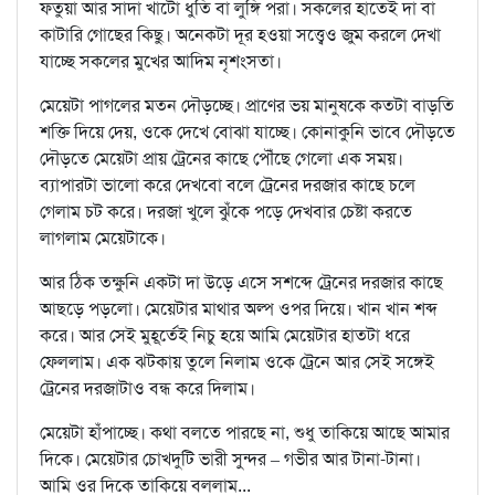
ফতুয়া আর সাদা খাটো ধুতি বা লুঙ্গি পরা। সকলের হাতেই দা বা
কাটারি গোছের কিছু। অনেকটা দূর হওয়া সত্ত্বেও জুম করলে দেখা
যাচ্ছে সকলের মুখের আদিম নৃশংসতা।
মেয়েটা পাগলের মতন দৌড়চ্ছে। প্রাণের ভয় মানুষকে কতটা বাড়তি
শক্তি দিয়ে দেয়, ওকে দেখে বোঝা যাচ্ছে। কোনাকুনি ভাবে দৌড়তে
দৌড়তে মেয়েটা প্রায় ট্রেনের কাছে পৌঁছে গেলো এক সময়।
ব্যাপারটা ভালো করে দেখবো বলে ট্রেনের দরজার কাছে চলে
গেলাম চট করে। দরজা খুলে ঝুঁকে পড়ে দেখবার চেষ্টা করতে
লাগলাম মেয়েটাকে।
আর ঠিক তক্ষুনি একটা দা উড়ে এসে সশব্দে ট্রেনের দরজার কাছে
আছড়ে পড়লো। মেয়েটার মাথার অল্প ওপর দিয়ে। খান খান শব্দ
করে। আর সেই মুহূর্তেই নিচু হয়ে আমি মেয়েটার হাতটা ধরে
ফেললাম। এক ঝটকায় তুলে নিলাম ওকে ট্রেনে আর সেই সঙ্গেই
ট্রেনের দরজাটাও বন্ধ করে দিলাম।
মেয়েটা হাঁপাচ্ছে। কথা বলতে পারছে না, শুধু তাকিয়ে আছে আমার
দিকে। মেয়েটার চোখদুটি ভারী সুন্দর – গভীর আর টানা-টানা।
আমি ওর দিকে তাকিয়ে বললাম...