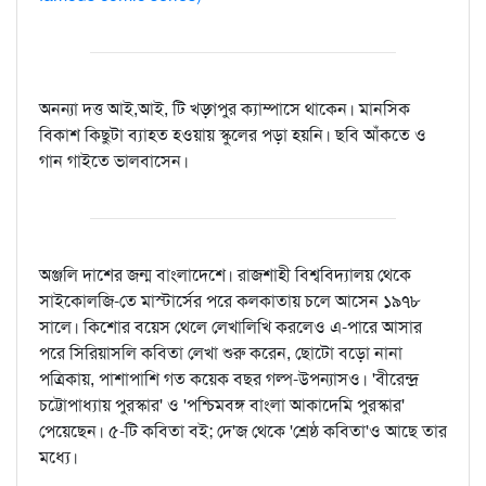
অনন্যা দত্ত আই,আই, টি খড়্গপুর ক্যাম্পাসে থাকেন। মানসিক
বিকাশ কিছুটা ব্যাহত হওয়ায় স্কুলের পড়া হয়নি। ছবি আঁকতে ও
গান গাইতে ভালবাসেন।
অঞ্জলি দাশের জন্ম বাংলাদেশে। রাজশাহী বিশ্ববিদ্যালয় থেকে
সাইকোলজি-তে মাস্টার্সের পরে কলকাতায় চলে আসেন ১৯৭৮
সালে। কিশোর বয়েস থেলে লেখালিখি করলেও এ-পারে আসার
পরে সিরিয়াসলি কবিতা লেখা শুরু করেন, ছোটো বড়ো নানা
পত্রিকায়, পাশাপাশি গত কয়েক বছর গল্প-উপন্যাসও। 'বীরেন্দ্র
চট্টোপাধ্যায় পুরস্কার' ও 'পশ্চিমবঙ্গ বাংলা আকাদেমি পুরস্কার'
পেয়েছেন। ৫-টি কবিতা বই; দে'জ থেকে 'শ্রেষ্ঠ কবিতা'ও আছে তার
মধ্যে।