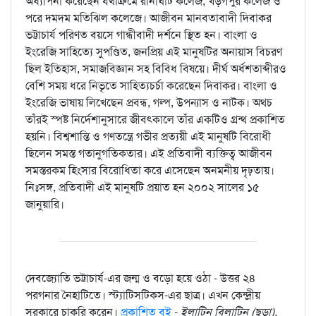
অধ্যাপনা করেছেন যথাক্রমে রানাঘাট কলেজ, খড়গপুর কলেজ ও
পরে দমদম মতিঝিল কলেজে। আজীবন মানবতাবাদী দিবাকর
ভট্টাচার্য পরিণত বয়সে গান্ধীবাদী দর্শনে স্থিত হন। বাংলা ও
ইংরেজি সাহিত্যে সুপণ্ডিত, জনপ্রিয় এই মানুষটির অনায়াস বিচরণ
ছিল ইতিহাস, সমাজবিজ্ঞান সহ বিবিধ বিষয়ে। দীর্ঘ অর্ধশতাব্দীরও
বেশি সময় ধরে নিভৃতে সাহিত্যচর্চা করেছেন দিবাকর। বাংলা ও
ইংরেজি ভাষায় লিখেছেন প্রবন্ধ, গল্প, উপন্যাস ও নাটক। অথচ
তাঁরই স্পষ্ট নির্দেশানুসারে জীবৎকালে তাঁর একটিও গ্রন্থ প্রকাশিত
হয়নি। বিশ্বশান্তি ও গণতন্ত্রে গভীর প্রত্যয়ী এই মানুষটি বিরোধী
ছিলেন সমস্ত গতানুগতিকতার। এই প্রতিবাদী ব্যক্তিত্ব আজীবন
সমস্তরকম হিংসার বিরোধিতা করে এসেছেন অনমনীয় দৃঢ়তায়।
নিঃসঙ্গ, প্রতিবাদী এই মানুষটি প্রয়াত হন ২০০২ সালের ১৫
জানুয়ারি।
দেবজ্যোতি ভট্টাচার্য-এর জন্ম ও বড়ো হয়ে ওঠা - উত্তর ২৪
পরগনার নৈহাটিতে। স্ট্যাটিসটিকস-এর ছাত্র। এখন কেন্দ্রীয়
সরকারে চাকরি করেন।
প্রকাশিত বই
-
ইলাটিন বিলাটিন (ছড়া),