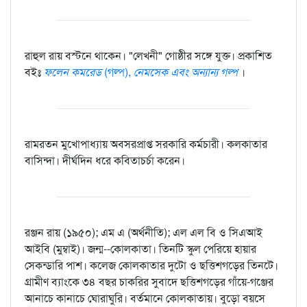
রাহুল রায় বস্টনে থাকেন। "লেখনী" গোষ্ঠীর সঙ্গে যুক্ত। প্রকাশিত
বইঃ
ফলেন কমরেড
(গল্প),
নেমসেক এবং অন্যান্য গল্প
।
রামরতন মুখোপাধ্যায় অবসরপ্রাপ্ত সরকারি কর্মচারী। কলকাতার
বাসিন্দা। দীর্ঘদিন ধরে কবিতাচর্চা করেন।
রঞ্জন রায় (১৯৫০); এম এ (অর্থনীতি); এল এল বি ও সিএআই
আইবি (মুম্বাই)। জন্ম--কোলকাতা। তিনটি স্কুল পেরিয়ে হায়ার
সেকন্ডারি পাশ। কলেজ কোলকাতার দুটো ও ছত্তিশগড়ের তিনটে।
গ্রামীণ ব্যাংকে ৩৪ বছর চাকরির সুবাদে ছত্তিশগড়ের গাঁয়ে-গঞ্জের
আনাচে কানাচে ঘোরাঘুরি। বর্তমানে কোলকাতায়। বুড়ো বয়সে