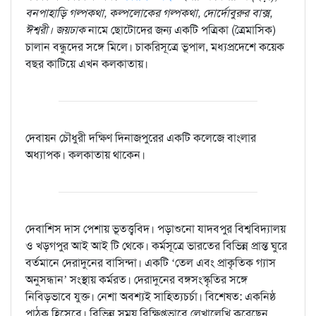
বনপাহাড়ি গল্পকথা, কল্পলোকের গল্পকথা, দোর্দোবুরুর বাক্স,
ঈশ্বরী।
জয়ঢাক
নামে ছোটোদের জন্য একটি পত্রিকা (ত্রৈমাসিক)
চালান বন্ধুদের সঙ্গে মিলে। চাকরিসূত্রে ভূপাল, মধ্যপ্রদেশে কয়েক
বছর কাটিয়ে এখন কলকাতায়।
দেবায়ন চৌধুরী দক্ষিণ দিনাজপুরের একটি কলেজে বাংলার
অধ্যাপক। কলকাতায় থাকেন।
দেবাশিস দাস পেশায় ভূতত্ত্ববিদ। পড়াশুনো যাদবপুর বিশ্ববিদ্যালয়
ও খড়গপুর আই আই টি থেকে। কর্মসূত্রে ভারতের বিভিন্ন প্রান্ত ঘুরে
বর্তমানে দেরাদুনের বাসিন্দা। একটি ‘তেল এবং প্রাকৃতিক গ্যাস
অনুসন্ধান’ সংস্থায় কর্মরত। দেরাদুনের বঙ্গসংস্কৃতির সঙ্গে
নিবিড়ভাবে যুক্ত। নেশা অবশ্যই সাহিত্যচর্চা। বিশেষত: একনিষ্ঠ
পাঠক হিসেবে। বিভিন্ন সময় বিক্ষিপ্তভাবে লেখালেখি করেছেন