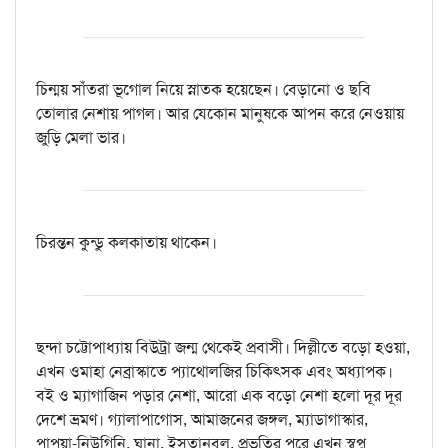
চিন্ময় সাঁতরা ভূগোল নিয়ে স্নাতক হয়েছেন। বেড়ানো ও ছবি
তোলার নেশায় পাগল। আর যেকোন মানুষকে আপন করে নেওয়ায়
জুড়ি মেলা ভার।
চিরন্তন কুন্ডু কলকাতায় থাকেন।
ছন্দা চট্টোপাধ্যায় বিউট্রা জন্ম থেকেই প্রবাসী। দিল্লীতে বড়ো হওয়া,
এখন ওমাহা নেব্রাস্কাতে প্যাথোলজির চিকিৎসক এবং অধ্যাপক।
বই ও ম্যাগাজিন পড়ার নেশা, আরো এক বড়ো নেশা হলো দূর দূর
দেশে ভ্রমণ। গ্যালাপাগোস, আমাজনের জঙ্গল, ম্যাডাগাস্কার,
পাপুয়া-নিউগিনি, ঘানা, ইসতান্‌বুল, প্রভৃতির পরে এখন স্বপ্ন