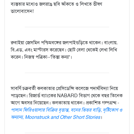
ব্যস্ততার মধ্যেও জলরঙে ছবি আঁকতে ও লিখতে ভীষণ
ভালোবাসেন!
রুবাইয়া জেসমিন পশ্চিমবঙ্গের জলপাইগুড়িতে থাকেন। বাংলায়.
বি.এড, এবং মাস্টারস করেছেন। ছোট বেলা থেকেই লেখা লিখি
করেন। নিজস্ব পত্রিকা--'তিস্তা কন্যা'।
সাবর্ণি চক্রবর্তী কলকাতার প্রেসিডেন্সি কলেজে পদার্থবিদ্যা নিয়ে
পড়েছেন। রিজার্ভ ব্যাংকের NABARD বিভাগ থেকে বছর তিনেক
আগে অবসর নিয়েছেন। কলকাতায় থাকেন। প্রকাশিত গল্পগ্রন্থ -
পালান ফিরিওয়ালার বিক্রির বৃত্তান্ত, বনের ভিতর বাড়ি, দৃষ্টিকোণ ও
অন্যান্য, Moonstruck and Other Short Stories
।