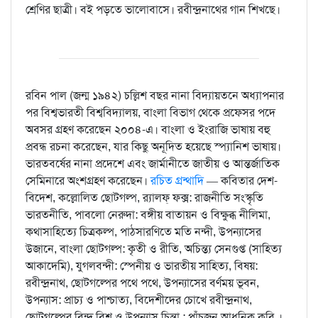
শ্রেণির ছাত্রী। বই পড়তে ভালোবাসে। রবীন্দ্রনাথের গান শিখছে।
রবিন পাল (জন্ম ১৯৪২) চল্লিশ বছর নানা বিদ্যায়তনে অধ্যাপনার
পর বিশ্বভারতী বিশ্ববিদ্যালয়, বাংলা বিভাগ থেকে প্রফেসর পদে
অবসর গ্রহণ করেছেন ২০০৪-এ। বাংলা ও ইংরাজি ভাষায় বহু
প্রবন্ধ রচনা করেছেন, যার কিছু অনূদিত হয়েছে স্প্যানিশ ভাষায়।
ভারতবর্ষের নানা প্রদেশে এবং জার্মানীতে জাতীয় ও আন্তর্জাতিক
সেমিনারে অংশগ্রহণ করেছেন।
রচিত গ্রন্থাদি
— কবিতার দেশ-
বিদেশ, কল্লোলিত ছোটগল্প, র‍্যালফ্‌ ফক্স: রাজনীতি সংস্কৃতি
ভারতনীতি, পাবলো নেরুদা: বঙ্গীয় বাতায়ন ও বিক্ষুব্ধ নীলিমা,
কথাসাহিত্যে চিত্রকল্প, পাঠসারণিতে মতি নন্দী, উপন্যাসের
উজানে, বাংলা ছোটগল্প: কৃতী ও রীতি, অচিন্ত্য সেনগুপ্ত (সাহিত্য
আকাদেমি), যুগলবন্দী: স্পেনীয় ও ভারতীয় সাহিত্য, বিষয়:
রবীন্দ্রনাথ, ছোটগল্পের পথে পথে, উপন্যাসের বর্ণময় ভূবন,
উপন্যাস: প্রাচ্য ও পাশ্চাত্য, বিদেশীদের চোখে রবীন্দ্রনাথ,
ছোটগল্পের বিন্দু বিশ্ব ও উপন্যাস চিন্তা : পাঁচজন আধুনিক কবি ।