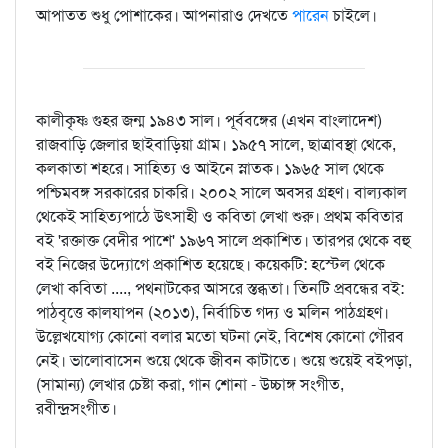
আপাতত শুধু পোশাকের। আপনারাও দেখতে
পারেন
চাইলে।
কালীকৃষ্ণ গুহর জন্ম ১৯৪৩ সাল। পূর্ববঙ্গের (এখন বাংলাদেশ)
রাজবাড়ি জেলার ছাইবাড়িয়া গ্রাম। ১৯৫৭ সালে, ছাত্রাবস্থা থেকে,
কলকাতা শহরে। সাহিত্য ও আইনে স্নাতক। ১৯৬৫ সাল থেকে
পশ্চিমবঙ্গ সরকারের চাকরি। ২০০২ সালে অবসর গ্রহণ। বাল্যকাল
থেকেই সাহিত্যপাঠে উৎসাহী ও কবিতা লেখা শুরু। প্রথম কবিতার
বই 'রক্তাক্ত বেদীর পাশে' ১৯৬৭ সালে প্রকাশিত। তারপর থেকে বহু
বই নিজের উদ্যোগে প্রকাশিত হয়েছে। কয়েকটি: হস্টেল থেকে
লেখা কবিতা ...., পথনাটকের আসরে স্তব্ধতা। তিনটি প্রবন্ধের বই:
পাঠবৃত্তে কালযাপন (২০১৩), নির্বাচিত গদ্য ও মলিন পাঠগ্রহণ।
উল্লেখযোগ্য কোনো বলার মতো ঘটনা নেই, বিশেষ কোনো গৌরব
নেই। ভালোবাসেন শুয়ে থেকে জীবন কাটাতে। শুয়ে শুয়েই বইপড়া,
(সামান্য) লেখার চেষ্টা করা, গান শোনা - উচ্চাঙ্গ সংগীত,
রবীন্দ্রসংগীত।