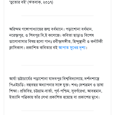
'ভূতোর বই' (ঋতবাক্‌, ২০১৭)
অরিন্দম গঙ্গোপাধ্যায়ের জন্ম বর্ধমানে। পড়াশোনা বর্ধমান,
নরেন্দ্রপুর, ও শিবপুর বি,ই কলেজে। কবিতা ছাড়াও বিশেষ
ভালোবাসার বিষয় হলো গানঃ রবীন্দ্রসঙ্গীত, হিন্দুস্থানী ও কর্নাটকী
ক্লাসিকাল। প্রকাশিত কবিতার বই
আপাত সুখের দৃশ্য
।
আর্যা ভট্টাচার্যের পড়াশোনা যাদবপুর বিশ্ববিদ্যালয়ে, দর্শনশাস্ত্রে
পিএইচডি। বহুবছর অধ্যাপনার সঙ্গে যুক্ত। শখঃ দেশভ্রমণ ও ভাষা
শিক্ষা। প্রতিবিম্ব, চট্টগ্রাম-বার্তা, পূর্ব-পশ্চিম, সুবর্ণরেখা, আবহমান,
ইত্যাদি পত্রিকায় তাঁর লেখা প্রকাশিত হয়েছে বা প্রকাশের মুখে।