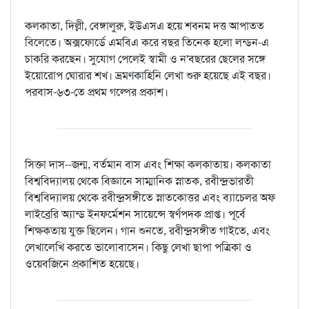
কলকাতা, দিল্লী, বেঙ্গালুরু, ইউএসএ হয়ে শবনম দত্ত আপাতত
বিলেতে। অক্সফোর্ডে এমবিএ করে বছর তিনেক হলো লন্ডন-এ
চাকরি করছেন। সুযোগ পেলেই স্বামী ও ন'বছরের ছেলের সঙ্গে
ইয়োরোপ ঘোরার শখ। ভ্রমণকাহিনি লেখা শুরু হয়েছে এই বছর।
পরবাস-৬৩-তে প্রথম গল্পের প্রকাশ।
সিক্তা দাস--জন্ম, বর্তমান বাস এবং শিক্ষা কলকাতায়। কলকাতা
বিশ্ববিদ্যালয় থেকে বিজ্ঞানে সাম্মানিক স্নাতক, রবীন্দ্রভারতী
বিশ্ববিদ্যালয় থেকে রবীন্দ্রসঙ্গীতে স্নাতকোত্তর এবং ব্যাচেলর অফ
লাইব্রেরি অ্যান্ড ইনফর্মেশন সায়েন্সে স্বর্ণপদক প্রাপ্ত। পূর্বে
শিক্ষকতায় যুক্ত ছিলেন। গান শুনতে, রবীন্দ্রসঙ্গীত গাইতে, এবং
লেখালেখি করতে ভালোবাসেন। কিছু লেখা ছাপা পত্রিকা ও
ওয়েবজিনে প্রকাশিত হয়েছে।