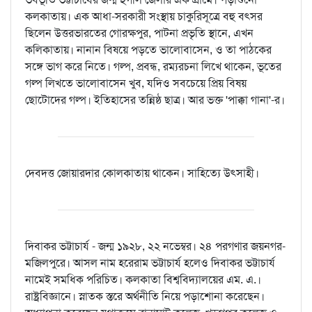
কলকাতায়। এক আধা-সরকারী সংস্থায় চাকুরিসূত্রে বহু বৎসর
ছিলেন উত্তরভারতের গোরক্ষপুর, পাটনা প্রভৃতি স্থানে, এখন
কলিকাতায়। নানান বিষয়ে পড়তে ভালোবাসেন, ও তা পাঠকের
সঙ্গে ভাগ করে নিতে। গল্প, প্রবন্ধ, রম্যরচনা লিখে থাকেন, ভূতের
গল্প লিখতে ভালোবাসেন খুব, যদিও সবচেয়ে প্রিয় বিষয়
ছোটোদের গল্প। ইতিহাসের তন্নিষ্ঠ ছাত্র। আর ভক্ত 'পাক্কা গানা'-র।
দেবদত্ত জোয়ারদার কোলকাতায় থাকেন। সাহিত্যে উৎসাহী।
দিবাকর ভট্টাচার্য - জন্ম ১৯২৮, ২২ নভেম্বর। ২৪ পরগণার জয়নগর-
মজিলপুরে। আসল নাম হরেরাম ভট্টাচার্য হলেও দিবাকর ভট্টাচার্য
নামেই সমধিক পরিচিত। কলকাতা বিশ্ববিদ্যালয়ের এম. এ.।
রাষ্ট্রবিজ্ঞানে। স্নাতক স্তরে অর্থনীতি নিয়ে পড়াশোনা করেছেন।