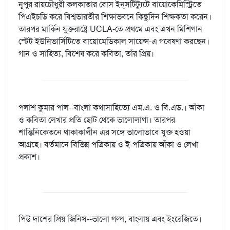
নূপুর রায়চৌধুরী কলকাতার বোস ইন্‌সটিট্যুটে বায়োকেমিস্ট্রিতে
পিএইচডি করে বিশ্বভারতীর শিক্ষাভবনে কিছুদিন শিক্ষকতা করেন।
তারপর মার্কিন যুক্তরাষ্ট্রে UCLA-তে প্রথমে এবং এখন মিশিগান
স্টেট ইউনিভার্সিটিতে বায়োমেডিকাল সায়েন্স-এ গবেষণা করছেন।
গান ও সাহিত্য, বিশেষ করে কবিতা, তাঁর প্রিয়।
পলাশ কুমার পাল--বাংলা কথাসাহিত্যে এম.এ. ও বি.এড.। আঁকা
ও কবিতা লেখার প্রতি ছোট থেকে ভালোলাগা। তারপর
শান্তিনিকেতনে থাকাকালীন এর সঙ্গে ভালোভাবে যুক্ত হওয়া
আগ্রহে। বর্তমানে বিভিন্ন পত্রিকায় ও ই-পত্রিকায় আঁকা ও লেখা
প্রকাশ।
পিউ দাশের প্রিয় জিনিস--ভালো গল্প, বাংলায় এবং ইংরেজিতে।