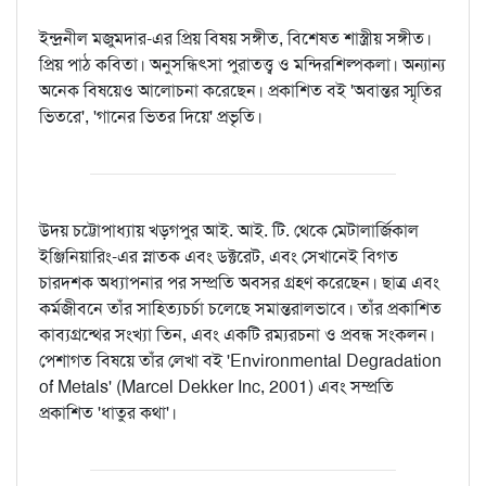
ইন্দ্রনীল মজুমদার-এর প্রিয় বিষয় সঙ্গীত, বিশেষত শাস্ত্রীয় সঙ্গীত।
প্রিয় পাঠ কবিতা। অনুসন্ধিৎসা পুরাতত্ত্ব ও মন্দিরশিল্পকলা। অন্যান্য
অনেক বিষয়েও আলোচনা করেছেন। প্রকাশিত বই 'অবান্তর স্মৃতির
ভিতরে', 'গানের ভিতর দিয়ে' প্রভৃতি।
উদয় চট্টোপাধ্যায় খড়গপুর আই. আই. টি. থেকে মেটালার্জিকাল
ইঞ্জিনিয়ারিং-এর স্নাতক এবং ডক্টরেট, এবং সেখানেই বিগত
চারদশক অধ্যাপনার পর সম্প্রতি অবসর গ্রহণ করেছেন। ছাত্র এবং
কর্মজীবনে তাঁর সাহিত্যচর্চা চলেছে সমান্তরালভাবে। তাঁর প্রকাশিত
কাব্যগ্রন্থের সংখ্যা তিন, এবং একটি রম্যরচনা ও প্রবন্ধ সংকলন।
পেশাগত বিষয়ে তাঁর লেখা বই 'Environmental Degradation
of Metals' (Marcel Dekker Inc, 2001) এবং সম্প্রতি
প্রকাশিত 'ধাতুর কথা'।