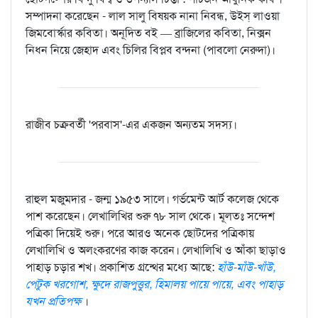
সম্পাদনা করেছেন - লাল সালু বিষয়ক নানা নিবন্ধ, উইস্‌ লাওয়া
জিমবোর্স্কার কবিতা। অনূদিত বই — ব্রাজিলের কবিতা, নিক্সন
নিধন নিয়ে জেহাদ এবং চিলির বিপ্লব বন্দনা (পাবলো নেরুদা)।
রাজীব চক্রবর্তী 'পরবাস'-এর একজন অন্যতম সদস্য।
রাহুল মজুমদার - জন্ম ১৯৫৩ সালে। গর্ভমেন্ট আর্ট কলেজ থেকে
পাশ করেছেন। লেখালিখির শুরু ৭৮ সাল থেকে। মূলতঃ সন্দেশ
পত্রিকা দিয়েই শুরু। পরে আরও অনেক ছোটদের পত্রিকায়
লেখালিখি ও অলংকরণের কাজ করেন। লেখালিখি ও আঁকা ছাড়াও
পাহাড় চড়ার শখ। প্রকাশিত গ্রন্থের মধ্যে আছে:
হাঁউ-মাঁউ-খাঁউ,
পেটুক খরগোশ, ক্ষুদে রাজপুত্তুর, হিমালয় পায়ে পায়ে, এবং পাহাড়
যখন প্রতিপক্ষ
।