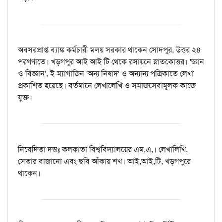
অবসরপ্রাপ্ত ব্যাঙ্ক কর্মচারী মলয় সরকার থাকেন সোদপুর, উত্তর ২৪
পরগণাতে। খড়গপুর আই আই টি থেকে রসায়নে স্নাতকোত্তর। 'জ্ঞান
ও বিজ্ঞান', ই-ম্যাগাজিন 'অন্য নিষাদ' ও অন্যান্য পত্রিকাতে লেখা
প্রকাশিত হয়েছে। বর্তমানে লেখালেখি ও সমাজসেবামূলক কাজে
যুক্ত।
নিবেদিতা দত্তঃ কলকাতা বিশ্ববিদ্যালয়ের এম,এ,। লেখালিখি,
সেতার বাজানো এবং ছবি আঁকায় শখ। আই,আই,টি, খড়গপুরে
থাকেন।