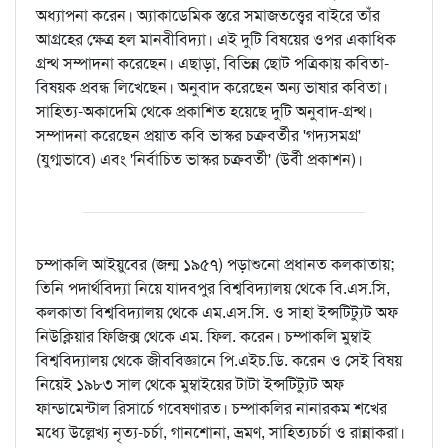
অধ্যাপনা করেন। অ্যাকাডেমিক স্তরে সমাজতত্ত্বের বাইরে তাঁর
আগ্রহের ক্ষেত্র হল মানবীবিদ্যা। এই দুটি বিষয়ের ওপর একাধিক
গ্রন্থ সম্পাদনা করেছেন। এছাড়া, বিভিন্ন ছোট পত্রিকায় কবিতা-
বিষয়ক প্রবন্ধ লিখেছেন। অনুবাদ করেছেন অন্য ভাষার কবিতা।
সাহিত্য-অকাদেমি থেকে প্রকাশিত হয়েছে দুটি অনুবাদ-গ্রন্থ।
সম্পাদনা করেছেন প্রয়াত কবি ভাস্কর চক্রবর্তীর 'গদ্যসমগ্র'
(যুগ্মভাবে) এবং 'নির্বাচিত ভাস্কর চক্রবর্তী' (উর্বী প্রকাশন)।
চম্পাকলি আইয়ুবের (জন্ম ১৯৫৭) পড়াশুনো প্রধানত কলকাতায়;
তিনি পদার্থবিদ্যা নিয়ে যাদবপুর বিশ্ববিদ্যালয় থেকে বি.এস.সি,
কলকাতা বিশ্ববিদ্যালয় থেকে এম.এস.সি. ও সাহা ইন্সটিট্যুট অফ
নিউক্লিয়ার ফিজিক্স থেকে এম. ফিল. করেন। চম্পাকলি মুম্বাই
বিশ্ববিদ্যালয় থেকে জীববিজ্ঞানে পি.এইচ.ডি. করেন ও সেই বিষয়
নিয়েই ১৯৮৩ সাল থেকে মুম্বাইয়ের টাটা ইন্সটিট্যুট অফ
ফান্ডামেন্টাল রিসার্চে গবেষণারত। চম্পাকলির নানারকম শখের
মধ্যে উল্লেখ্য নৃত্য-চর্চা, গানশোনা, ভ্রমণ, সাহিত্যচর্চা ও রান্নাকরা।