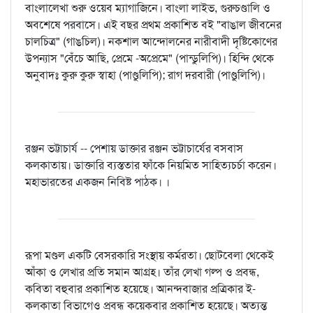
বাংলালেখা শুরু ওয়েব ম্যাগাজিনে। বাংলা লাইভ, গুরুচণ্ডালি ও
অবশেষে পরবাসে। এই বছর প্রথম প্রকাশিত বই "বাঙাল জীবনের
চালচিত্র" (গাঙচিল)। নকশাল আন্দোলনের নারীবাদী দৃষ্টিকোণের
উপন্যাস "বেঁচে আছি, প্রেমে -অপ্রেমে" (পান্ডুলিপি)। হিন্দি থেকে
অনুবাদঃ কুরু কুরু স্বাহা (পাণ্ডুলিপি); রাগ দরবারী (পাণ্ডুলিপি)।
রঞ্জন ভট্টাচার্য -- পেশায় ডাক্তার রঞ্জন ভট্টাচার্যের বসবাস
কলকাতায়। ডাক্তারি ব্যস্ততার ফাঁকে নিয়মিত সাহিত্যচর্চা করেন।
মহাভারতের একজন নিবিষ্ট পাঠক। ।
রূপা মণ্ডল একটি বেসরকারি সংস্থায় কর্মরতা। ছোটবেলা থেকেই
আঁকা ও লেখার প্রতি সমান আগ্রহ। তাঁর লেখা গল্প ও প্রবন্ধ,
কবিতা বহুবার প্রকাশিত হয়েছে। আনন্দবাজার প্রত্রিকার ই-
কলকাতা বিভাগেও প্রবন্ধ কয়েকবার প্রকাশিত হয়েছে। অত্যন্ত