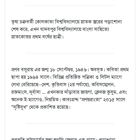
তৃষা চক্রবর্তী কোলকাতা বিশ্ববিদ্যালয়ে স্নাতক স্তরের পড়াশোনা
শেষ করে, এখন যাদবপুর বিশ্ববিদ্যালয়ে বাংলা সাহিত্যে
স্নাতকোত্তর প্রথম বর্ষের ছাত্রী।
প্রণব বসুরায় এর জন্ম ১৮ সেপ্টেম্বর, ১৯৪৬। অবসৃত। কবিতা প্রথম
ছাপা হয় ১৯৬৪ সালে। বিভিন্ন প্রতিষ্ঠিত পত্রিকা ও লিটল ম্যাগে
লেখা বেরিয়েছে--দেশ, কৃত্তিবাস (২য় পর্যায়ে), কবিসম্মেলন,
রক্তমাংস, দূর্বাসা ... এখনকার দাঁড়াবার জায়গা, ক্লেদজ কুসুম, এবং
অনেক ই-ম্যাগেও, নিয়মিত। কাব্যগ্রন্থ "প্রণয়রাংতা" ২০১৫ সালে
"সৃষ্টিসুখ" থেকে প্রকাশিত হয়েছে।
ভবভূতি ভট্টাচার্যের জন্ম হুগলি জেলার এক গ্রামে। পড়াশুনো