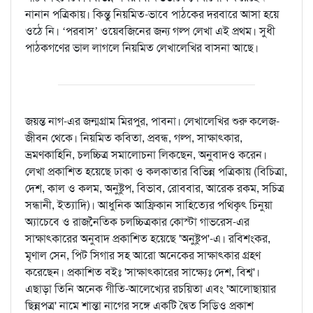
নানান পত্রিকায়। কিন্তু নিয়মিত-ভাবে পাঠকের দরবারে আসা হয়ে
ওঠে নি। ‘পরবাস’ ওয়েবজিনের জন্য গল্প লেখা এই প্রথম। সুধী
পাঠকগণের ভাল লাগলে নিয়মিত লেখালেখির বাসনা আছে।
জয়ন্ত নাগ-এর জন্মগ্রাম মিরপুর, পাবনা। লেখালেখির শুরু কলেজ-
জীবন থেকে। নিয়মিত কবিতা, প্রবন্ধ, গল্প, সাক্ষাৎকার,
ভ্রমণকাহিনি, চলচ্চিত্র সমালোচনা লিকছেন, অনুবাদও করেন।
লেখা প্রকাশিত হয়েছে ঢাকা ও কলকাতার বিভিন্ন পত্রিকায় (বিচিত্রা,
দেশ, কাল ও কলম, অনুষ্টুপ, বিভাব, রোববার, আরেক রকম, সচিত্র
সন্ধানী, ইত্যাদি)। আধুনিক আফ্রিকান সাহিত্যের পথিকৃৎ চিনুয়া
অ্যাচেবে ও রাজনৈতিক চলচ্চিত্রকার কোস্টা গাভরেস-এর
সাক্ষাৎকারের অনুবাদ প্রকাশিত হয়েছে 'অনুষ্টুপ'-এ। রবিশংকর,
মৃণাল সেন, পিট সিগার সহ আরো অনেকের সাক্ষাৎকার গ্রহণ
করেছেন। প্রকাশিত বইঃ 'সাক্ষাৎকারের সাক্ষ্যেঃ দেশ, বিশ্ব'।
এছাড়া তিনি অনেক গীতি-আলেখ্যের রচয়িতা এবং 'আলোছায়ার
ছিন্নপত্র' নামে শান্তা নাগের সঙ্গে একটি দ্বৈত সিডিও প্রকাশ