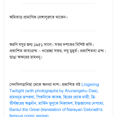
অমিতাভ প্রামাণিক বেঙ্গালুরুতে থাকেন।
অরণি বসুর জন্ম ১৯৫১ সালে। সত্তর দশকের বিশিষ্ট কবি।
প্রকাশিত কাব্যগ্রন্থ -- শুভেচ্ছা সফর, লঘু মুহূর্ত। প্রকাশিতব্য গ্রন্থ :
ভাঙা অক্ষরের রামধনু।
পেনসিলভানিয়া থেকে অনন্যা দাশ। প্রকাশিত বই
Lingering
Twilight (with photographs by Arunangshu Das),
রামধনুর রূপকথা, পিকনিকে আতঙ্ক, হিরের থেকে দামী, ত্রি-
তীর্থঙ্করের অন্তর্ধান, মার্কিন মুলুকে নিরুদ্দেশ, ইন্দ্রজালের নেপথ্যে,
Bantul the Great (translation of Narayan Debnath's
famous comic series)