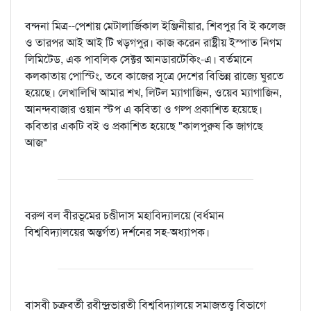
বন্দনা মিত্র--পেশায় মেটালার্জিকাল ইঞ্জিনীয়ার, শিবপুর বি ই কলেজ
ও তারপর আই আই টি খড়গপুর। কাজ করেন রাষ্ট্রীয় ইস্পাত নিগম
লিমিটেড, এক পাবলিক সেক্টর আনডারটেকিং-এ। বর্তমানে
কলকাতায় পোস্টিং, তবে কাজের সূত্রে দেশের বিভিন্ন রাজ্যে ঘুরতে
হয়েছে। লেখালিখি আমার শখ, লিটল ম্যাগাজিন, ওয়েব ম্যাগাজিন,
আনন্দবাজার ওয়ান স্টপ এ কবিতা ও গল্প প্রকাশিত হয়েছে।
কবিতার একটি বই ও প্রকাশিত হয়েছে "কালপুরুষ কি জাগছে
আজ"
বরুণ বল বীরভূমের চণ্ডীদাস মহাবিদ্যালয়ে (বর্ধমান
বিশ্ববিদ্যালয়ের অন্তর্গত) দর্শনের সহ-অধ্যাপক।
বাসবী চক্রবর্তী রবীন্দ্রভারতী বিশ্ববিদ্যালয়ে সমাজতত্ত্ব বিভাগে