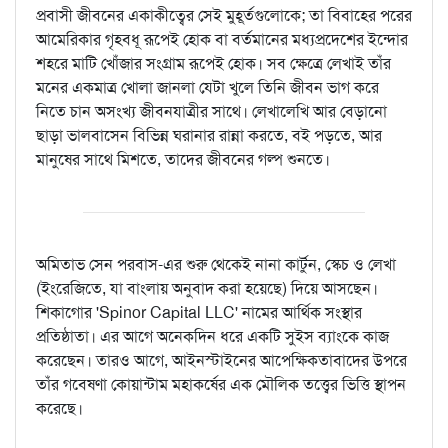
প্রবাসী জীবনের একাকীত্বের সেই মুহূর্তগুলোকে; তা বিবাহের পরের
আমেরিকার গৃহবধূ রূপেই হোক বা বর্তমানের মধ্যপ্রদেশের ইন্দোর
শহরে মাটি খোঁজার সংগ্রাম রূপেই হোক। সব ক্ষেত্রে লেখাই তাঁর
মনের একমাত্র খোলা জানলা যেটা খুলে তিনি জীবন ভাগ করে
নিতে চান অসংখ্য জীবনযাত্রীর সাথে। লেখালেখি আর বেড়ানো
ছাড়া ভালবাসেন বিভিন্ন ঘরানার রান্না করতে, বই পড়তে, আর
মানুষের সাথে মিশতে, তাদের জীবনের গল্প শুনতে।
অমিতাভ সেন পরবাস-এর শুরু থেকেই নানা কার্টুন, স্কেচ ও লেখা
(ইংরেজিতে, যা বাংলায় অনুবাদ করা হয়েছে) দিয়ে আসছেন।
শিকাগোর 'Spinor Capital LLC' নামের আর্থিক সংস্থার
প্রতিষ্ঠাতা। এর আগে অনেকদিন ধরে একটি সুইস ব্যাংকে কাজ
করেছেন। তারও আগে, আইনস্টাইনের আপেক্ষিকতাবাদের উপরে
তাঁর গবেষণা কোয়ান্টাম মহাকর্ষের এক মৌলিক তত্ত্বের ভিত্তি স্থাপন
করেছে।