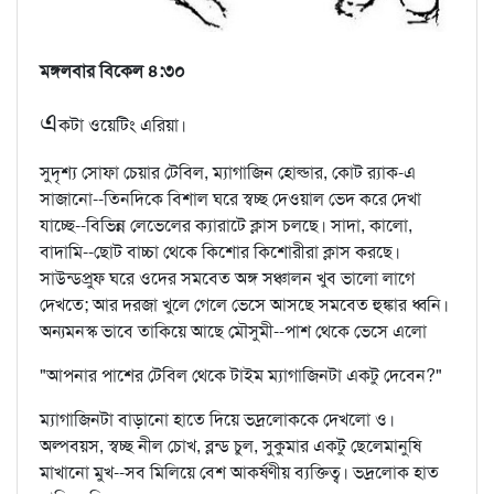
মঙ্গলবার বিকেল ৪:৩০
এ
কটা ওয়েটিং এরিয়া।
সুদৃশ্য সোফা চেয়ার টেবিল, ম্যাগাজিন হোল্ডার, কোট র‍্যাক-এ
সাজানো--তিনদিকে বিশাল ঘরে স্বচ্ছ দেওয়াল ভেদ করে দেখা
যাচ্ছে--বিভিন্ন লেভেলের ক্যারাটে ক্লাস চলছে। সাদা, কালো,
বাদামি--ছোট বাচ্চা থেকে কিশোর কিশোরীরা ক্লাস করছে।
সাউন্ডপ্রুফ ঘরে ওদের সমবেত অঙ্গ সঞ্চালন খুব ভালো লাগে
দেখতে; আর দরজা খুলে গেলে ভেসে আসছে সমবেত হুঙ্কার ধ্বনি।
অন্যমনস্ক ভাবে তাকিয়ে আছে মৌসুমী--পাশ থেকে ভেসে এলো
"আপনার পাশের টেবিল থেকে টাইম ম্যাগাজিনটা একটু দেবেন?"
ম্যাগাজিনটা বাড়ানো হাতে দিয়ে ভদ্রলোককে দেখলো ও।
অল্পবয়স, স্বচ্ছ নীল চোখ, ব্লন্ড চুল, সুকুমার একটু ছেলেমানুষি
মাখানো মুখ--সব মিলিয়ে বেশ আকর্ষণীয় ব্যক্তিত্ব। ভদ্রলোক হাত