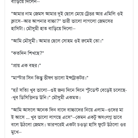
বাড়িয়ে দিলেন--
"আমার নাম জেমস আমার দুই ছেলে মেয়ে ট্রেভর আর এমিলি ওই
ক্লাসে--আর আপনার বাচ্চা?" ভারী ভালো লাগলো জেমসের
হাসিটা। মৌসুমী হাত বাড়িয়ে দিলো--
"আমি মৌসুমী। আমার ছেলে সোহম ওই রুমেই তো।"
"কতদিন শিখছে?"
"প্রায় এক বছর।"
"মাস্টার সিন কিন্তু ভীষণ ভালো ইন্সট্রাক্‌টর।"
"হ্যাঁ সত্যি খুব ভালো--ওই জন্য দিনে দিনে স্টুডেন্ট বেড়েই চলেছে-
-খুব ডিসিপ্লিনড উনি।" মৌসুমী একমত।
"আমি আসলে অনেক দিন বাদে বাচ্চাদের নিয়ে এলাম--ওদের মা
ই আসে ... খুব ভালো লাগছে এসে"--কেমন একটু অসংলগ্ন ভাবে
বলে উঠলো জেমস। তারপরেই একটা চওড়া হাসি ফুটে উঠলো ওর
মুখে--