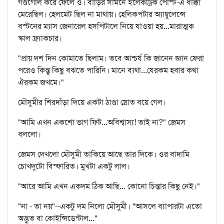
গণ্ডগোল করে ফেলে ও। বাড়ির সামনে ইলেকট্রিক পোস্ট-এ ধাক্কা
মেরেছিল। হেলমেট ছিল না মাথায়। হেলিকপটার অ্যাম্বুলেন্সে
বস্টনের ম্যাস জেনারেল হসপিটালে নিয়ে যাওয়া হয়...মারাত্মক
স্কাল ফ্র্যাকচার।
"প্রায় দশ দিন কোমাতে ছিলাম। তবে আশ্চর্য কি জানেন জ্ঞান ফেরা
পরেও কিন্তু কিছু বঝতে পারিনি। মানে ব্যথা...যেরকম হবার কথা
ঐরকম জখমে।"
মৌসুমীর শিরদাঁড়া দিয়ে একটা ঠাণ্ডা স্রোত বয়ে গেল।
"আমি এখন একশো ভাগ ফিট...অবিশ্বাস্য! তাই না?" জেমস
বললো।
জেমস দেখলো মৌসুমী তাকিয়ে আছে তার দিকে। ওর বাদামি
চোখদুটো বিস্ফারিত। মুখটা একটু লাল।
"আরে আমি এখন একদম ঠিক আছি... কোনো চিন্তার কিছু নেই।"
"না - তা নয়"--একটু দম নিলো মৌসুমী। "আসলে ব্যাপারটা এতো
অদ্ভুত বা কোইন্সিডেন্টাল..."