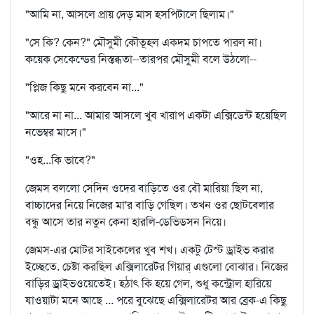
"আমি না, আসলে প্রায় দেড় মাস হসপিটালে ছিলাম।"
"সে কি? কেন?" মৌসুমী কৌতূহল একদম চাপতে পারল না।
কয়েক সেকেন্ডের নিস্তব্ধতা--তারপর মৌসুমী বলে উঠলো--
"প্লিজ কিছু মনে করবেন না..."
"আরে না না... আমার আসলে খুব খারাপ একটা এক্সিডেন্ট হয়েছিল
নভেম্বর মাসে।"
"ওহ...কি ভাবে?"
জেমস বললো সেদিন ওদের বাড়িতে ওর বৌ মারিয়া ছিল না,
বাচ্চাদের নিয়ে নিজের মা'র বাড়ি গেছিল। তখন ওর ছোটবেলার
বন্ধু আসে তার নতুন কেনা হারলি-ডেভিডসন নিয়ে।
জেমস-এর মোটর সাইকেলের খুব শখ। একটু টেস্ট ড্রাইভ করার
ইচ্ছেতে. চেষ্টা করছিল এক্সিলারেটর গিয়ার্ এগুলো বোঝার। নিজের
বাড়ির ড্রাইভওয়েতেই। হঠাৎ কি হয়ে গেল, শুধু কন্ট্রোল হারিয়ে
যাওয়াটা মনে আছে ... পরে বুঝেছে এক্সিলারেটর আর ব্রেক-এ কিছু