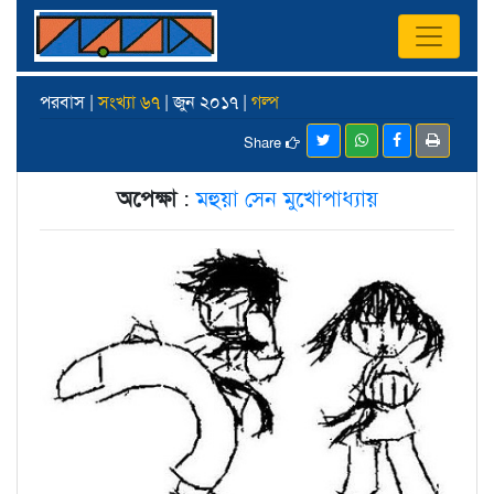
পরবাস |
সংখ্যা ৬৭
| জুন ২০১৭ |
গল্প
Share
অপেক্ষা
:
মহুয়া সেন মুখোপাধ্যায়