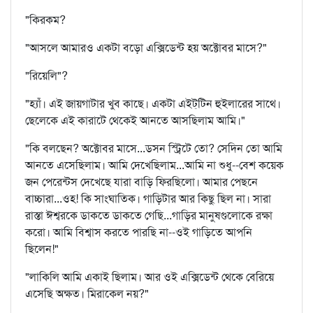
"কিরকম?
"আসলে আমারও একটা বড়ো এক্সিডেন্ট হয় অক্টোবর মাসে?"
"রিয়েলি"?
"হ্যাঁ। এই জায়গাটার খুব কাছে। একটা এইট্‌টিন হুইলারের সাথে।
ছেলেকে এই কারাটে থেকেই আনতে আসছিলাম আমি।"
"কি বলছেন? অক্টোবর মাসে...ডসন স্ট্রিটে তো? সেদিন তো আমি
আনতে এসেছিলাম। আমি দেখেছিলাম...আমি না শুধু--বেশ কয়েক
জন পেরেন্টস দেখেছে যারা বাড়ি ফিরছিলো। আমার পেছনে
বাচ্চারা...ওহ! কি সাংঘাতিক। গাড়িটার আর কিছু ছিল না। সারা
রাস্তা ঈশ্বরকে ডাকতে ডাকতে গেছি...গাড়ির মানুষগুলোকে রক্ষা
করো। আমি বিশ্বাস করতে পারছি না--ওই গাড়িতে আপনি
ছিলেন!"
"লাকিলি আমি একাই ছিলাম। আর ওই এক্সিডেন্ট থেকে বেরিয়ে
এসেছি অক্ষত। মিরাকেল নয়?"