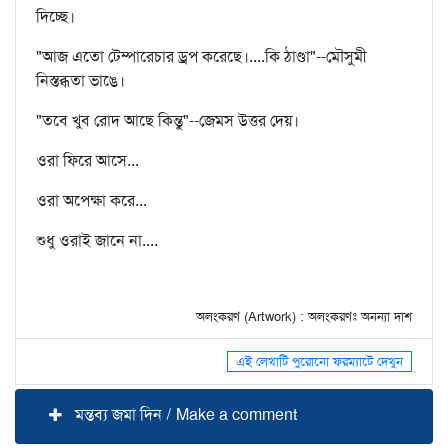
দিচ্ছে।
"আজ এতো টেম্পারেচার ড্রপ করেছে।....কি ঠাণ্ডা"--মৌসুমী
নিস্তব্ধতা ভাঙে।
"তবে খুব রোদ আছে কিন্তু"--জেমস উত্তর দেয়।
ওরা ফিরে আসে...
ওরা অপেক্ষা করে...
শুধু ওরাই জানে না....
অলংকরণ (Artwork) : অলংকরণঃ অনন্যা দাশ
এই লেখাটি পুরোনো ফরম্যাটে দেখুন
মন্তব্য জমা দিন / Make a comment