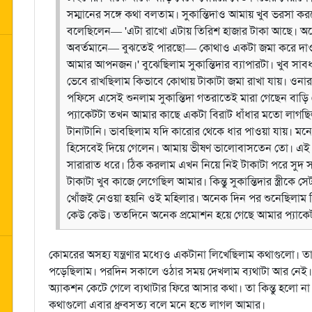
সম্মানের সঙ্গে কথা বলতাম। সুকান্তিদাও আমায় খুব ভরসা 
বলেছিলেন— 'এটা রাখো এটায় তিরিশ হাজার টাকা আছে। অনে
অবর্তমানে— বুঝতেই পারছো— কোথাও একটা জমা করে দাওত
আমার আপনজন।' বুঝেছিলাম সুকান্তিদার ব্যাপারটা। খুব সাব
ভেবে রাখছিলাম কিভাবে কোথায় টাকাটা জমা রাখা যায়। ওনার স্
পফিসে এসেই শুনলাম সুকান্তিদা গতরাতেই মারা গেছেন বাড়ি ফের
প্যাকেটটা তখন আমার কাছে একটা বিরাট ধাঁধার মতো লাগছ
টানাটানি। ভাবছিলাম যদি কারোর থেকে ধার পাওয়া যায়। মনে
হিসেবেই দিয়ে গেলেন। আমায় ভীষণ ভালোবাসতেন তো। এই ভা
সারারাত ধরে। ঠিক করলাম এখন নিয়ে নিই টাকাটা পরে সুদ স
টাকাটা খুব কাজে লেগেছিল আমার। কিন্তু সুকান্তিদার স্ত্র
খোঁজই নেওয়া হয়নি ওই মহিলার। অনেক দিন পর শুনেছিলাম শ
কেউ কেউ। ততদিনে অনেক প্রমোশন হয়ে গেছে আমার প্যাকেট
কোমরের অসহ্য যন্ত্রণার মধ্যেও একটানা লিখেছিলাম কথাগুলো। তা
পড়েছিলাম। পরদিন সকালে ওঠার সময় দেখলাম ব্যথাটা আর নেই। 
অ্যাকশন কেটে গেলে ব্যথাটার ফিরে আসার কথা। তা কিন্তু হলো না
কথাগুলো এবার ধ্রুবসত্য বলে মনে হতে লাগল আমার।