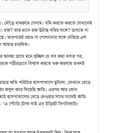
বমি। দৌড়ে বাথরুমে গেলাম। বমি করতে করতে সেখানেই
রক্ত? তার মানে রক্ত উঠছে বমির সঙ্গে? ভাবতে না
 তারপরেই প্রচণ্ড গা গোলানোর সঙ্গে বেরিয়ে এল
িল আমার চারদিক।
 আবছা ভাবে মনে হচ্ছিল যে সব কথা বলার পর,
রকে গভীরভাবে বিশ্বাস করতে শুরু করলাম তখনই
 আমার অতি পরিচিত হাসপাতালে ছুটলো, সেখানে বেডে
সত্যি কবুল করে দিয়েছি আমি। এরপর আর কোন্
? তাই হাসপাতালের বেডে দেওয়ার সাথে সাথেই আমি
 “এ স্টোরি টোল্ড বাই এন ইডিয়ট সিগনিফাইং
ন্তত তা হওয়ার সমস্ত উপকরণই ছিল। কিন্তু হতে