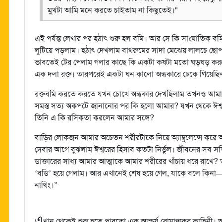
মুখটা আমি মনে করতে চাইতাম না কিছুতেই।"
এই পর্যন্ত লেখার পর হঠাৎ শুরু হল বমি। আর সে কি সাংঘাতিক 
লুটিয়ে পড়লাম। হঠাৎ দেখলাম বাথরুমের সাদা মেঝেয় লালচে ছোপ। 
ভাবতেই টের পেলাম গলার কাছে কি একটা কষটা মতো ঘড়ঘড় করছে।
এক দলা রক্ত। তারপরেই একটা ঘন কালো অন্ধকারে ঢেকে গিয়েছ
রক্তবমি করতে করতে যখন চোখে অন্ধকার দেখছিলাম তখনও আমার
সমস্ত সত্য অকপটে জানানোর পর কি হলো আমার? যখন থেকে ঈশ্ব
তিনি এ কি রসিকতা করলেন আমার সঙ্গে?
বাড়ির লোকজন আমার অচেতন শরীরটাকে নিয়ে অ্যাম্বুলেন্সে করে
দেবার আগে বুঝলাম ঈশ্বরের হিসাব কতটা নির্ভুল। জীবনের সব 
ডাক্তারের সাধ্য আমার আত্মাকে আমার শরীরের খাঁচায় ধরে রাখে
‘বডি’ হয়ে গেলাম। আর এখানেই শেষ হয়ে গেল, যাকে বলে কিনা—
নাথিং।”
এ
খান থেকেই শুরু হতে পারতো এক আশ্চর্য রোমাঞ্চকর কাহিনী। অ