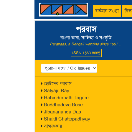
বর্তমান সংখ্যা
বিভ
পরবাস
বাংলা ভাষা, সাহিত্য ও সংস্কৃতি
Parabaas, a Bengali webzine since 1997 ...
ISSN 1563-8685
ছোটদের পরবাস
Satyajit Ray
Rabindranath Tagore
Buddhadeva Bose
Jibanananda Das
Shakti Chattopadhyay
সাক্ষাৎকার