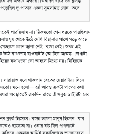
েনেছিল অক্ষরে অক্ষরে। তিনদিন বাদে ওর ঝুলন্ত
 পড়েছিল দু-পাতার একটা সুইসাইড নোট। তবে
বসতেই পারছিলাম না। ঠিকমতো পেন ধরতে পারছিলাম
লায় ঘুম থেকে উঠে দেখি বিছানার পাশে পড়ে আছে
েচ্ছাপে কোন জ্বালা নেই। ব্যথা নেই। অথচ এই
ে উঠে বাথরুমে যাওয়াটাই তো ছিল আতঙ্ক। লেখাটা
িহিরের কথাগুলো তো তাহলে মিথ্যে নয়। মিহিরকে
ল। সারারাত বসে থাকতাম বেতের চেয়ারটায়। দিনে
ব আসতো। মনে হলো— হ্যাঁ আরও একটা পাপের কথা
িমধরা অবস্থাতেই একদিন রাতে ঐ সবুজ ডাইরিটা বের
 ক্লার্ক হিসেবে। বড়ো ভালো মানুষ ছিলেন। যার
া করতেও ছাড়তো না। ওনার বউ ছিল পাগলাটে
। অফিসে একমাত্র আমিই সুকান্তিদাকে ভালোবেসে