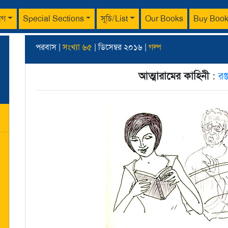
াগ
Special Sections
সূচি/List
Our Books
Buy Boo
পরবাস |
সংখ্যা ৬৫
| ডিসেম্বর ২০১৬ |
গল্প
আত্মারামের কাহিনী‌
:
রঞ