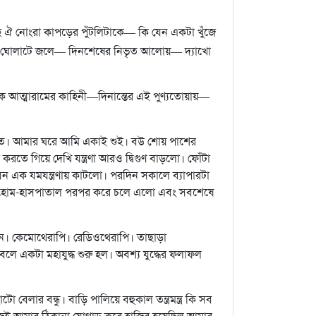
 ঐ নোংরা কাপড়ের পুঁটলিটাকে— কি যেন একটা খুঁজে
গার ঘোলাটে জলে— দিনশেষের নিভৃত আলোয়— দ্যাখো
 আত্মারামের কাহিনী—দিনান্তের এই পুণ্যতোয়ায়—
াতে। আমার ঘরে আমি একাই শুই। বউ শোয় পাশের
করতে গিয়ে দেখি যন্ত্রণা আরও দ্বিগুণ বাড়লো। ফোঁটা
েন এক যমযন্ত্রণায় কাটলো। পরদিন সকালে ব্যাপারটা
 নার্সিংহোম-হাসপাতাল পরপর করে চলে এলো এবং সবশেষে
ন। কেমোথেরাপি। রেডিওথেরাপি। তাছাড়া
ে একটা মহাযুদ্ধ শুরু হল। অবশ্য যুদ্ধের ফলাফল
েলার বন্ধু। বাড়ি পালিয়ে বহুকাল তন্ত্রমন্ত্র কি সব