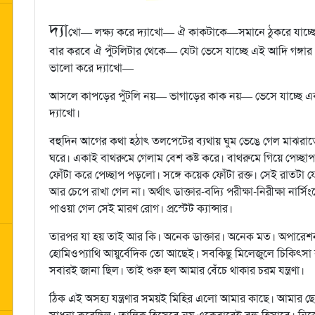
দ্যা
খো— লক্ষ্য করে দ্যাখো— ঐ কাকটাকে—সমানে ঠুকরে যাচ্ছে
বার করবে ঐ পুঁটলিটার থেকে— যেটা ভেসে যাচ্ছে এই আদি গঙ্
ভালো করে দ্যাখো—
আসলে কাপড়ের পুঁটলি নয়— ভাগাড়ের কাক নয়— ভেসে যাচ্ছে এক
দ্যাখো।
বহুদিন আগের কথা হঠাৎ তলপেটের ব্যথায় ঘুম ভেঙে গেল মাঝর
ঘরে। একাই বাথরুমে গেলাম বেশ কষ্ট করে। বাথরুমে গিয়ে পেচ্ছাপ 
ফোঁটা করে পেচ্ছাপ পড়লো। সঙ্গে কয়েক ফোঁটা রক্ত। সেই রাতটা য
আর চেপে রাখা গেল না। অর্থাৎ ডাক্তার-বদ্যি পরীক্ষা-নিরীক্ষা
পাওয়া গেল সেই মারণ রোগ। প্রস্টেট ক্যান্সার।
তারপর যা হয় তাই আর কি। অনেক ডাক্তার। অনেক মত। অপারেশ
হোমিওপ্যাথি আয়ুর্বেদিক তো আছেই। সবকিছু মিলেজুলে চিকিৎসা বল
সবারই জানা ছিল। তাই শুরু হল আমার বেঁচে থাকার চরম যন্ত্রণা।
ঠিক এই অসহ্য যন্ত্রণার সময়ই মিহির এলো আমার কাছে। আমার ছোটো ব