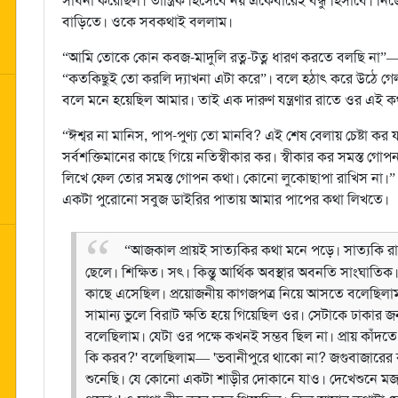
সাধনা করেছিল। তান্ত্রিক হিসেবে নয় একেবারেই বন্ধু হিসাবে।
বাড়িতে। ওকে সবকথাই বললাম।
“আমি তোকে কোন কবজ-মাদুলি রত্ন-টত্ন ধারণ করতে বলছি না
“কতকিছুই তো করলি দ্যাখনা এটা করে”। বলে হঠাৎ করে উঠে গেল
বলে মনে হয়েছিল আমার। তাই এক দারুণ যন্ত্রণার রাতে ওর এই 
“ঈশ্বর না মানিস, পাপ-পুণ্য তো মানবি? এই শেষ বেলায় চেষ্টা 
সর্বশক্তিমানের কাছে গিয়ে নতিস্বীকার কর। স্বীকার কর সমস্ত গ
লিখে ফেল তোর সমস্ত গোপন কথা। কোনো লুকোছাপা রাখিস না।” 
একটা পুরোনো সবুজ ডাইরির পাতায় আমার পাপের কথা লিখতে।
“আজকাল প্রায়ই সাত্যকির কথা মনে পড়ে। সাত্যকি 
ছেলে। শিক্ষিত। সৎ। কিন্তু আর্থিক অবস্থার অবনতি সাংঘাতিক।
কাছে এসেছিল। প্রয়োজনীয় কাগজপত্র নিয়ে আসতে বলেছি
সামান্য ভুলে বিরাট ক্ষতি হয়ে গিয়েছিল ওর। সেটাকে ঢাকা
বলেছিলাম। যেটা ওর পক্ষে কখনই সম্ভব ছিল না। প্রায় কাঁ
কি করব?' বলেছিলাম— 'ভবানীপুরে থাকো না? জগুবাজারে
শুনেছি। যে কোনো একটা শাড়ীর দোকানে যাও। দেখেশুনে মজ