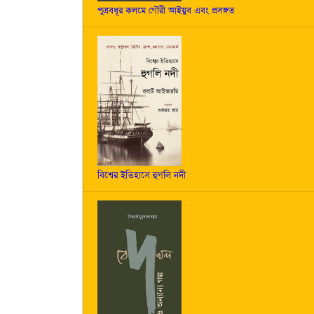
পুত্রবধূর কলমে গৌরী আইয়ুব এবং প্রসঙ্গত
বিশ্বের ইতিহাসে হুগলি নদী