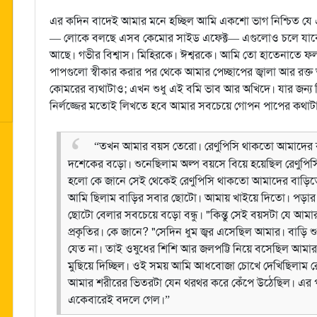
এর কদিন বাদেই আমার মনে হচ্ছিল আমি একশো ভাগ নিশ্চিত যে
— লোকে বলছে এসব কেমোর সাইড এফেক্ট— এগুলোও চলে যাবে আম
আছে। গভীর বিশ্বাস। মিহিরকে। ঈশ্বরকে। আমি তো হাতেনাতে ফ
পাপগুলো স্বীকার করার পর থেকে আমার পেচ্ছাপের জ্বালা আর রক্ত
কোমরের ব্যথাটাও; এখন শুধু এই বমি ভাব আর অখিদে। যার জন্য
নির্লজ্জের মতোই লিখতে হবে আমার সবচেয়ে গোপন পাপের কথাটা। 
“তখন আমার বয়স তেরো। রেণুপিসি থাকতো আমাদের ব
দশেকের বড়ো। শুনেছিলাম অল্প বয়সে বিয়ে হয়েছিল রেণুপ
হলো কে জানে সেই থেকেই রেণুপিসি থাকতো আমাদের বাড়িতে।
আমি ছিলাম বাড়ির সবার ছোটো। আমায় খাইয়ে দিতো। পড়ার
ছোটো বেলার সবচেয়ে বড়ো বন্ধু।
"কিন্তু সেই বয়সটা যে আম
প্রকৃতির। কে জানে?
"সেদিন ধুম জ্বর এসেছিল আমার। বাড়ি শু
যেত না। তাই ওষুধের শিশি আর জলপট্টি নিয়ে বসেছিল আমার 
মুছিয়ে দিচ্ছিল। ওই সময় আমি আধবোজা চোখে দেখিছিলাম রে
আমার শরীরের ভিতরটা যেন থরথর করে কেঁপে উঠেছিল। এর প
একেবারেই বদলে গেল।”