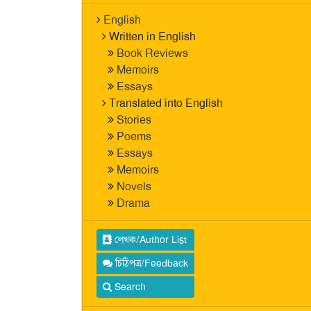
English
Written in English
Book Reviews
Memoirs
Essays
Translated into English
Stories
Poems
Essays
Memoirs
Novels
Drama
লেখক/Author List
চিঠিপত্র/Feedback
Search