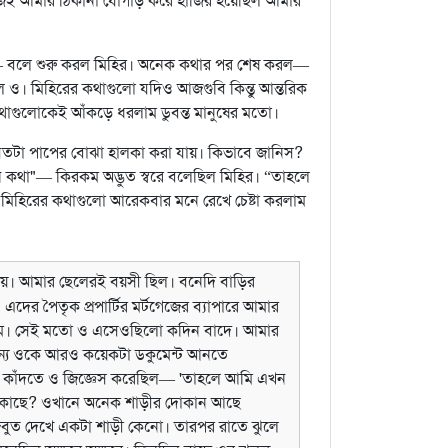
 নিজেই আমার ঠিকানা যোগাড় করে হাজির হয়েছিল আমার
”— বলে শুরু করল মিহির। অনেক কথার পর শেষ করল—
 ও। মিহিরের কথাগুলো যদিও আজগুবি কিন্তু আন্তরিক
কথাগুলোকেই আঁকড়ে ধরলাম ডুবন্ত মানুষের মতো।
কর যতটা পাপের বোঝা হালকা করা যায়। কিভাবে জানিস?
োপন কথা"— কিরকম অদ্ভুত স্বরে বলেছিল মিহির। “তাহলে
মিহিরের কথাগুলো আরেকবার মনে রেখে চেষ্টা করলাম
রায়। আমার ছেলেরই বয়সী ছিল। বনেদি বাড়ির
 এদের পৈতৃক প্রপার্টির মর্টগেজের ব্যাপারে আমার
লাম। সেই মতো ও এসেওছিলো কদিন বাদে। আমার
র জন্য ওকে আরও কয়েকটা ডকুমেন্ট আনতে
দতে কাঁদতে ও জিজ্ঞেস করেছিল— 'তাহলে আমি এখন
র কাছে? ওখানে অনেক শাড়ীর দোকান আছে
বুত দেখে একটা শাড়ী কেনো। তারপর রাতে ঝুলে