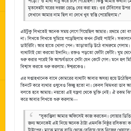
পড়ো।' ও মাথা নীচু করে চলে গিয়েছিল। কিন্তু আমার কথাটা ম
মৃতদেহটা ঘরের দরজা ভেঙে বের করা হয়। ওর টেবিলের উপর
সেখানে আমার নাম ছিল না দেখে খুব স্বস্তি পেয়েছিলাম।"
এইটুকু লিখতেই অনেক সময় লেগে গিয়েছিল আমার। প্রথমে তো 
না। লিখতে লিখতে ঘুমিয়ে পড়েছিলাম কখন টেরই পাইনি। সকালবে
ডাইরিটা। আর হাতে খোলা পেন। তাড়াতাড়ি উঠে বাথরুমে গেলাম। প
ব্যথাটাই তো করতো ইদানিং। রক্তও পড়তো ফোঁটা ফোঁটা। ঘুম থেক
শুরু করার পরেই কি আশ্চর্যভাবে সেটা যেন কেটে গেল। মনে হল ম
বিশ্বাস করতে শুরু করলাম। ঈশ্বরকেও।
এর সপ্তাহখানেক বাদে কোমরের ব্যথাটা আবার অসহ্য হয়ে উঠেছি
তিনটে করে ব্যথার ওষুধেও কিচ্ছু হতো না। কেবল ঝিমধরা ভা
বলতে হবে আমায়। নয়তো এই যন্ত্রণা থেকে মুক্তি নেই। ঐ রকম ঝ
করে আবার লিখতে শুরু করলাম—
"সুকান্তিদা আমার অফিসেই কাজ করতেন। লোয়ার ডিভিশন
জন্য অনেকেই এই নিয়ে অনেক ঠাট্টা এমনকি নিষ্ঠুর রসিকত
টাইপের। মাঝে মাঝে বাড়ি থেকে বেরিয়ে যেত নিজের খেয়ালে