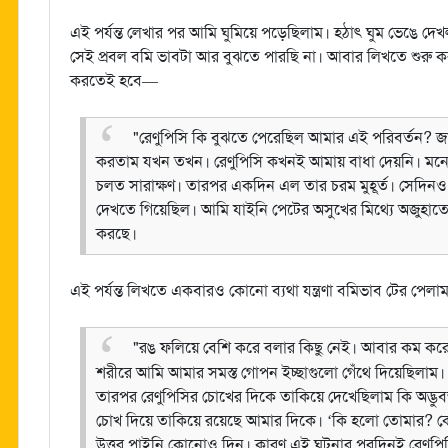
এই পর্যন্ত লেখার পর আমি ঘুমিয়ে পড়েছিলাম। হঠাৎ ঘুম ভেঙে 
সেই প্রবল বমি ভাবটা আর বুঝতে পারছি না। আবার লিখতে শুরু করল
করতেই হবে—
"রেণুপিসি কি বুঝতে পেরেছিল আমার এই পরিবর্তন? জান
করতাম যখন তখন। রেণুপিসি কখনই আমায় বাধা দেয়নি। মনে
চলত সারাক্ষণ। তারপর একদিন এল তার চরম মুহূর্ত। সেদিনও 
দেখতে গিয়েছিল। আমি যাইনি পেটের অসুখের মিথ্যে অজুহাতে
করছে।
এই পর্যন্ত লিখতে একবারও কোনো ব্যথা যন্ত্রণা বমিভাব টের পে
"রঙ ফলিয়ে বেশি করে বলার কিছু নেই। আবার কম করে 
শরীরে আমি আমার সমস্ত গোপন ইচ্ছাগুলো গেঁথে দিয়েছিলাম।
তারপর রেণুপিসির চোখের দিকে তাকিয়ে দেখেছিলাম কি অদ্ভুবভ
চোখ দিয়ে তাকিয়ে রয়েছে আমার দিকে। ‘কি হলো তোমার? ক
উত্তর পাইনি কোনোও দিন। কারণ এই ঘটনার পরদিনই রেণুপিসি