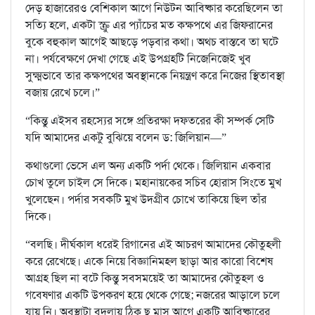
দেড় হাজারেরও বেশিকাল আগে নিউটন আবিষ্কার করেছিলেন তা
সত্যি হলে, একটা স্ক্রু এর প্যাঁচের মত কক্ষপথে এর জিফরানের
বুকে বহুকাল আগেই আছড়ে পড়বার কথা। অথচ বাস্তবে তা ঘটে
না। পর্যবেক্ষণে দেখা গেছে এই উপগ্রহটি নিজেনিজেই খুব
সুক্ষ্মভাবে তার কক্ষপথের অবস্থানকে নিয়ন্ত্রণ করে নিজের স্থিতাবস্থা
বজায় রেখে চলে।”
“কিন্তু এইসব রহস্যের সঙ্গে প্রতিরক্ষা দফতরের কী সম্পর্ক সেটি
যদি আমাদের একটু বুঝিয়ে বলেন ড: জিলিয়ান—”
কথাগুলো ভেসে এল অন্য একটি পর্দা থেকে। জিলিয়ান একবার
চোখ তুলে চাইল সে দিকে। মহানায়কের সচিব হোরাস সিংতে মুখ
খুলেছেন। পর্দার সবকটি মুখ উদগ্রীব চোখে তাকিয়ে ছিল তাঁর
দিকে।
“বলছি। দীর্ঘকাল ধরেই রিগানের এই আচরণ আমাদের কৌতুহলী
করে রেখেছে। একে নিয়ে বিজ্ঞানিমহল ছাড়া আর কারো বিশেষ
আগ্রহ ছিল না বটে কিন্তু সবসময়েই তা আমাদের কৌতুহল ও
গবেষণার একটি উপকরণ হয়ে থেকে গেছে; নজরের আড়ালে চলে
যায় নি। অবস্থাটা বদলায় ঠিক ছ মাস আগে একটি আবিষ্কারের