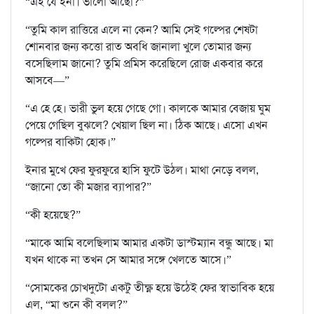
“এই যে ইনা। ভালো আছো?”
“তুমি কাল রাত্তিরে এলে না কেন? আমি সেই গল্পের শেষটা
শোনবার জন্য কত্তো রাত অবধি জানালা খুলে তোমার জন্য
বসেছিলাম জানো? তুমি প্রমিস করেছিলে রোজ একবার করে
আসবে—”
“এ হে হে। ভারী ভুল হয়ে গেছে গো। কালকে আমার বেজায় ঘুম
পেয়ে গেছিল বুঝলে? খেয়াল ছিল না। ঠিক আছে। এসো এখন
গল্পের বাকিটা হোক।”
ইনার মুখে ফের ফুরফুরে হাসি ফুটে উঠল। মাথা নেড়ে বলল,
“জানো তো কী মজার ব্যাপার?”
“কী হয়েছে?”
“মাকে আমি বলেছিলাম আমার একটা ডাস্টম্যান বন্ধু আছে। মা
যখন থাকে না তখন সে আমার সঙ্গে খেলতে আসে।”
“সোমকের চোখদুটো একটু তীক্ষ্ণ হয়ে উঠেই ফের স্বাভাবিক হয়ে
এল, “মা শুনে কী বলল?”