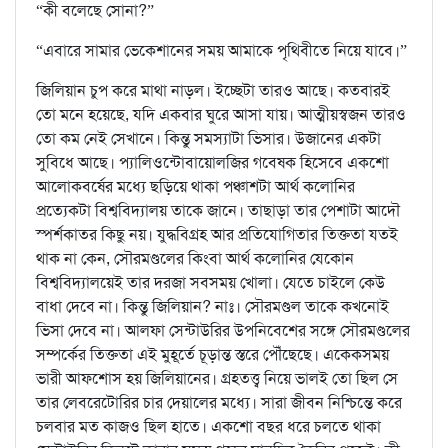
“কী বলেছে সোনা?”
“এবারে সামার ভেকেশানের সময় আমাকে পৃথিবীতে নিয়ে যাবে।”
জিলিয়ান চুপ করে মাথা নাড়ল। ইচ্ছেটা তারও আছে। কতবারই
তো মনে হয়েছে, যদি একবার ঘুরে আসা যায়। আত্মীয়স্বজন তারও
তো কম নেই সেখানে। কিন্তু সমস্যাটা ভিসার। উজানের একটা
সুবিধে আছে। প্যালিওন্টোবায়োলজির গবেষক হিসেবে একশো
আলোকবর্ষের মধ্যে ছড়িয়ে থাকা পঞ্চাশটা আর্থ কলোনির
প্রত্যেকটা বিশ্ববিদ্যালয় তাকে জানে। তাছাড়া তার পেশাটা আদৌ
স্পর্শকাতর কিছু নয়। যুদ্ধবিগ্রহ আর প্রতিযোগিতার তিক্ততা যতই
থাক না কেন, সৌরমণ্ডলের কিংবা আর্থ কলোনির যেকোন
বিশ্ববিদ্যালয়েই তার দরজা সবসময় খোলা। যেতে চাইলে কেউ
বাধা দেবে না। কিন্তু জিলিয়ান? নাঃ। সৌরমণ্ডল তাকে কখনোই
ভিসা দেবে না। আলফা সেন্টাউরির উপনিবেশের সঙ্গে সৌরমণ্ডলের
সম্পর্কের তিক্ততা এই মুহূর্তে চূড়ান্ত স্তরে পৌঁছেছে। একেকসময়
ভারী আফশোস হয় জিলিয়ানের। গ্রহতত্ত্ব নিয়ে ভালই তো ছিল সে
তার লেবরেটোরির চার দেয়ালের মধ্যে। সারা জীবন নিশ্চিন্তে করে
চলবার মত কাজও ছিল হাতে। একশো বছর ধরে চলতে থাকা