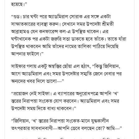
হয়েছে।”
“গুড। চার ঘন্টা পরে অ্যাডমিরাল সোরাক এর সঙ্গে একটা
সাক্ষাতকারের ব্যবস্থা করুন। সেখানে সমর উপদেষ্টা শ্রীমতী
আব্রাহামও যেন কনফারেন্স কল-এ উপস্থিত থাকেন। এর
ঘন্টাখানেক পর একটা জরুরি সভা ডাকতে হবে তাঁকে। তাতে যাঁরা
উপস্থিত থাকবেন আমি তাঁদের নামের তালিকা পাঠিয়ে দিয়েছি
আপনার ফাইলে।”
সাইফার গলায় একটু অস্বস্তির ছোঁয়া এল হঠাৎ, “কিন্তু জিলিয়ান,
আগে অ্যাডমিরাল এবং সমর উপদেষ্টার সম্মতি জেনে নেবার পর
অন্যদের খবর দিলে ভালো—”
“প্রয়োজন নেই সাইফা। এ ব্যাপারের অনুরোধপত্রে আপনি ‘খ’
স্তরের নিরাপত্তা সংকেত যোগ করবেন। অ্যাডমিরাল এবং সমর
উপদেষ্টা সময় দিতে বাধ্য থাকবেন।”
“জিলিয়ান, ‘খ’ স্তরের নিরাপত্তা সংকেত-মানে যুদ্ধকালীন
তৎপরতার সাবধানবাণী—আপনি ভেবে বলছেন তো? আমি—”