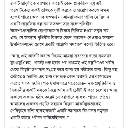
একটি প্রাকৃতিক ব্যাপার। কাজেই কোন প্রাকৃতিক বস্তু এই
তরঙ্গটিকেও একই ভঙ্গিতে সৃষ্টি করতে ও প্রয়োগ করতে সক্ষম
হতেই পারে। অতএব যতক্ষণ না আমরা প্রমাণ পাচ্ছি যে রিগান
একটি প্রাকৃতিক বস্তু নয় ততক্ষণ তার সঙ্গে পৃথিবীর
উদ্দেশ্যপ্রণোদিত যোগাযোগের বিষয়ে নিশ্চিত হওয়া সম্ভব নয়,
এবং সে অবস্থায় পৃথিবীর বিরুদ্ধে কোন পদক্ষেপ নেওয়াও অন্যান্য
উপনিবেশদের চোখে একটি আগ্রাসী পদক্ষেপ বলেই চিহ্নিত হবে।
“আর, এই কাজটি করতে গিয়েই আমরা সবচেয়ে বড়ো সমস্যার
মুখোমুখি হই। প্রজেক্ট শুরু হবার পর প্রথমেই ওই বস্তুপিণ্ডের শরীর
থেকে কিছুটা উপাদান সংগ্রহ করে আনা হয় পরীক্ষার জন্য। কিন্তু বহু
চেষ্টাতেও স্ক্যানিং এর জন্য ব্যবহৃত কোন তরঙ্গই এর রহস্যভেদ
করতে সক্ষম হয়নি। গত ছমাস ধরে সতেরোজন দক্ষ প্রযুক্তিবিদ ও
বিজ্ঞানীর একটি দলকে নিয়ে আমি এই চেষ্টাটাই করে চলেছি। আজ
সকালে একদম হঠাৎ করেই সে ব্যাপারে সাফল্য পাওয়া গেছে।
আমাদের একজন প্রযুক্তি সহায়ক কিছুটা আকস্মিকভাবেই
পেরিকুইন রশ্মি ব্যবহারকারী একটি স্ক্যানারে রিগানের নমুনার
একটি স্লাইড পরীক্ষা করিয়েছিলেন।”