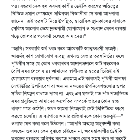
পর। বছরখানেক হল অবমহাকাশীয় ডেইকি তরঙ্গের অস্তিত্বের
নিশ্চিত প্রমাণ পেয়েছেন প্রতিরক্ষা বিজ্ঞানীরা সে কথা আপনারা
জানেন। এই তরঙ্গটি নিয়ে উপস্থিত, স্বাভাবিক স্থানকালের বাধাকে
পেরিয়ে আলোর চেয়ে দ্রুতগামী যোগাযোগ ও সংবাদ প্রেরণ ব্যবস্থা
গড়ে তোলবার গবেষণা চলেছে আমাদের।”
“জানি। সরকারি অর্থ খরচ করে আরেকটি আত্মধ্বংসী প্রজেক্ট।
আন্তর্মহাকাশ যোগাযোগ ব্যবস্থা এখনও বেতার তরঙ্গনির্ভর। ফলে
পৃথিবীর সঙ্গে যে কোন খবরাখবর আদানপ্রদানে আট বছরেরও
বেশি সময় লেগে যায়। আমাদের স্বাধীনতার স্বপ্নের ভিত্তিই এই
যোগাযোগ ব্যবস্থার দুর্বলতা। একমাত্র এই কারণেই পৃথিবী আলফা
সেন্টাউরির উপনিবেশ বা অন্যান্য নক্ষত্রের উপনিবেশগুলোর ওপর
সঠিক নিয়ন্ত্রণ রাখতে পারে না, এবং এর ফলেই গত পাঁচ শতাব্দিতে
সমর প্রযুক্তিতে আমাদের অগ্রগতির সম্পর্কে তাদের কোন স্বচ্ছ
ধারণা গড়ে ওঠেনি। অথচ আমরা নিজেরাই সেই ভিত্তিটিকে ধ্বংস
করতে চলেছি। এ ব্যাপারে আমার প্রতিবাদকে কোন গুরুত্বই—”
ওলাফ ফের কথা বলে উঠলেন। “আপনি অত্যন্ত অদূরদর্শী কথা
বলছেন ওলাফ। কেন বুঝতে চাইছেন না, অবমহাকাশীয় ডেইকি
তরঙ্গের ব্যবহার অধিগত করতে পারলে কোন সময় খরচ না করেই