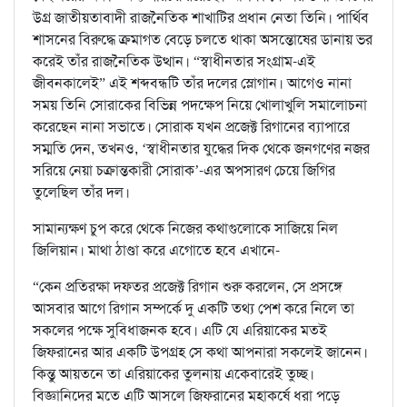
উগ্র জাতীয়তাবাদী রাজনৈতিক শাখাটির প্রধান নেতা তিনি। পার্থিব
শাসনের বিরুদ্ধে ক্রমাগত বেড়ে চলতে থাকা অসন্তোষের ডানায় ভর
করেই তাঁর রাজনৈতিক উত্থান। “স্বাধীনতার সংগ্রাম-এই
জীবনকালেই” এই শব্দবন্ধটি তাঁর দলের স্লোগান। আগেও নানা
সময় তিনি সোরাকের বিভিন্ন পদক্ষেপ নিয়ে খোলাখুলি সমালোচনা
করেছেন নানা সভাতে। সোরাক যখন প্রজেক্ট রিগানের ব্যাপারে
সম্মতি দেন, তখনও, ‘স্বাধীনতার যুদ্ধের দিক থেকে জনগণের নজর
সরিয়ে নেয়া চক্রান্তকারী সোরাক’-এর অপসারণ চেয়ে জিগির
তুলেছিল তাঁর দল।
সামান্যক্ষণ চুপ করে থেকে নিজের কথাগুলোকে সাজিয়ে নিল
জিলিয়ান। মাথা ঠাণ্ডা করে এগোতে হবে এখানে-
“কেন প্রতিরক্ষা দফতর প্রজেক্ট রিগান শুরু করলেন, সে প্রসঙ্গে
আসবার আগে রিগান সম্পর্কে দু একটি তথ্য পেশ করে নিলে তা
সকলের পক্ষে সুবিধাজনক হবে। এটি যে এরিয়াকের মতই
জিফরানের আর একটি উপগ্রহ সে কথা আপনারা সকলেই জানেন।
কিন্তু আয়তনে তা এরিয়াকের তুলনায় একেবারেই তুচ্ছ।
বিজ্ঞানিদের মতে এটি আসলে জিফরানের মহাকর্ষে ধরা পড়ে