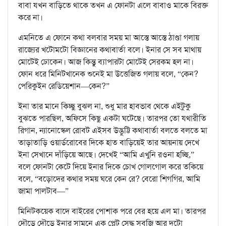
বাবা যখন বাড়িতে থাকে তখন এ ফোনটা এলে বাবাও মাকে বিরক্ত
করে না।
এমনিতে এ ফোনে কথা বলবার সময় মা আস্তে আস্তে ঠাণ্ডা গলায়
রাজ্যের খটোমটো বিজ্ঞানের কথাবার্তা বলে। ইনার সে সব মাথায়
মোটেই ঢোকেন। আজ কিন্তু ব্যাপারটা মোটেই সেরকম হল না।
ফোন ধরে মিনিটখানেক শুনেই মা উত্তেজিত গলায় বলে, “কেন?
পেরিকুইন রেডিয়েশান—কেন?”
ইনা তার মানে কিচ্ছু বুঝল না, শুধু মার হাবভাব থেকে এইটুকু
বুঝতে পারছিল, অফিসে কিছু একটা ঘটেছে। তারপর তো যথারীতি
রিগান, ন্যানোস্কেল রোবট এইসব উদ্ভুট্টি কথাবার্তা বলতে বলতে মা
তাড়াতাড়ি ওয়ার্ডরোবের দিকে হাত বাড়িয়েই তার আয়নায় দেখে
ইনা সেখানে দাঁড়িয়ে আছে। দেখেই “আমি এখুনি রওনা হচ্ছি,”
বলে ফোনটা কেটে দিয়ে ইনার দিকে চোখ গোলগোল করে তকিয়ে
বলে, “বড়োদের কথার সময় ঘরে কেন রে? বেরো শিগগির, আমি
জামা পালটাব—”
মিনিটকয়েক বাদে বাইরের পোশাক পরে বের হয়ে এল মা। তারপর
দৌড়ে দৌড়ে ইনার সামনে এক প্লেট সেদ্ধ সবজি আর দুটো