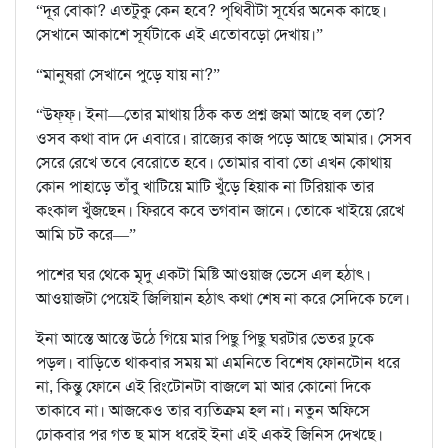
“দূর বোকা? এতটুকু কেন হবে? পৃথিবীটা সূর্যের অনেক কাছে।
সেখানে আকাশে সূর্যটাকে এই এতোবড়ো দেখায়।”
“মানুষরা সেখানে পুড়ে যায় না?”
“উফ্‌ফ্‌। ইনা—তোর মাথায় ঠিক কত প্রশ্ন জমা আছে বল তো?
ওসব কথা বাদ দে এবারে। রাজ্যের কাজ পড়ে আছে আমার। সেসব
সেরে রেখে তবে বেরোতে হবে। তোমার বাবা তো এখন কোথায়
কোন পাহাড়ে তাঁবু খাটিয়ে মাটি খুঁড়ে হিয়াক না টিরিয়াক তার
কংকাল খুঁজছেন। ফিরবে কবে ভগবান জানে। তোকে খাইয়ে রেখে
আমি চট করে—”
পাশের ঘর থেকে মৃদু একটা মিষ্টি আওয়াজ ভেসে এল হঠাৎ।
আওয়াজটা পেয়েই জিলিয়ান হঠাৎ কথা শেষ না করে সেদিকে চলে।
ইনা আস্তে আস্তে উঠে গিয়ে মার পিছু পিছু ঘরটার ভেতর ঢুকে
পড়ল। বাড়িতে থাকবার সময় মা এমনিতে বিশেষ ফোনটোন ধরে
না, কিন্তু ফোনে এই রিংটোনটা বাজলে মা আর কোনো দিকে
তাকাবে না। আজকেও তার ব্যতিক্রম হল না। নতুন অফিসে
ঢোকবার পর গত ছ মাস ধরেই ইনা এই একই জিনিস দেখছে।