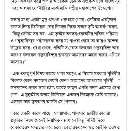
দিনে একবার করে তৃতীয় আরেকটি ডেইকি সংকেত চলে যাচ্ছে সূর্য
এবং আলফা সেন্টাউরির মাঝামাঝি গভীর মহাকাশের উদ্দেশ্যে।”
সভার মধ্যে একটা মৃদু গুন্‌গুন্‌ শুরু হয়ে গেছে। সেটিকে একটুক্ষণ
চলতে দিয়ে জিলিয়ান ফের নিজের দিকে সভার দৃষ্টি আকর্ষণ করল,
“কিন্তু সেটাই সব নয়। এই তৃতীয় তরঙ্গসংকেতটির শক্তির পরিমাণ
ও গন্তব্যবিন্দুর পর্যালোচনা করে যা পাওয়া গেছে তা আরও সন্দেহ
উদ্রেক করে। দেখা গেছে, প্রতিটি সংকেত ঝলকের গন্তব্যবিন্দু তার
আগের ঝলকের গন্তব্যবিন্দুর তুলনায় আমাদের আরো কাছে এগিয়ে
আসছে।”
“এত গুরুত্বপূর্ণ বিষয় নজরে থাকা সত্ত্বেও এ বিষয়ে সরকার পৃথিবীর
বিরুদ্ধে কোন পদক্ষেপ নেয়নি কেন? আমাদের অগোচরে পৃথিবী—”
সদস্যদের গলার স্বরে হঠাৎ করেই আমূল একটা বদল এসেছে দেখা
গেল। এ মুহূর্তটার জন্যই জিলিয়ান এতক্ষণ নিজেকে তৈরি করেছে।
এইবার তার তুরুপের তাসটা সে খেলবে।
“তার একটা কারণ আছে। কোয়াসার, পালসার জাতীয় তারারা
প্রকৃতির নিয়ম মেনেই নিয়মিত ব্যবধানে কিছু নির্দিষ্ট দিকে
বেতারতরঙ্গ সম্প্রচার করে চলে। বেতারতরঙ্গের মত ডেইকি তরঙ্গও