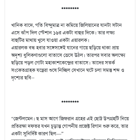
********
খানিক বাদে, গতি বিন্দুমাত্র না কমিয়ে জিলিয়ানের যানটা সটান
এসে ঝাঁপ দিল স্টেশান ১৬র একটা বাহুর দিকে। তার লক্ষ্য
বাহুটির মাথায় খুলে যাওয়া একটা এয়ারলক।
এয়ারলক বন্ধ হবার সঙ্গেসঙ্গেই যানের গায়ে ছড়িয়ে থাকা প্রায়
অদৃশ্য ধুলিকণাগুলো বাতাসে ভেসে উঠল। তারপর সবার অলক্ষ্যে
ছড়িয়ে পড়ল গোটা মহাকাশকেন্দ্রের বাতাসে। তাদের সতর্ক
সংকেতগ্রাহক যন্ত্রেরা শুষে নিচ্ছিল সেখানে ঘটে চলা সমস্ত শব্দ ও
দৃশ্যের ছবি--
********
“জেন্টলমেন। ছ মাস আগে জিফরান গ্রহের এই ছোট্ট উপগ্রহটি নিয়ে
প্রতিরক্ষা দফতর যখন চূড়ান্ত গোপনীয় প্রজেক্ট রিগান শুরু করে, তার
একটা সুনির্দিষ্ট কারণ ছিল—”