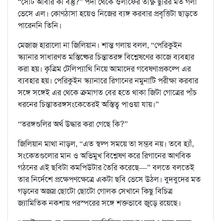
“সেটি আবার কী বস্তু?” পর্দা থেকে ওলাফের তীক্ষ্ণ ছুরির মত গলা
ভেসে এল। কোণঠাসা হয়েও নিজের ব্যঙ্গ করবার প্রবৃত্তিটা ছাড়তে
পারেননি তিনি।
মেজাজ হারালো না জিলিয়ান। শান্ত গলায় বলল, “পেরিকুইন
স্ক্যানার সাধারণত মস্তিষ্কের চিন্তাতরঙ্গ বিশ্লেষণের কাজে ব্যবহার
করা হয়। কৃত্রিম টেলিপ্যাথি নিয়ে আমাদের গবেষণাপ্রকল্পে এর
ব্যবহার হয়। পেরিকুইন স্ক্যানারে রিগানের নমুনাটি পরীক্ষা করবার
সঙ্গে সঙ্গেই এর থেকে ক্রমাগত বের হতে থাকা জিটা গোত্রের পাঁচ
ধরনের চিন্তাতরঙ্গসংকেতেরই অস্তিত্ব পাওয়া যায়।”
“তরঙ্গগুলির অর্থ উদ্ধার করা গেছে কি?”
জিলিয়ান মাথা নাড়ল, “এত স্বল্প সময়ে তা সম্ভব নয়। তবে হ্যাঁ,
সংকেতগুলোর মান ও অভিমুখ বিশ্লেষণ করে রিগানের আণবিক
গঠনের এই ছবিটা কমপিউটার তৈরি করেছে—” বলতে বলতেই
তার নির্দেশে প্রক্ষেপণক্ষেত্রে একটা ছবি ভেসে উঠল। বুদবুদের মত
গড়নের অজস্র ছোটো ছোটো গোলক সেখানে কিছু বিচিত্র
জ্যামিতিক নকশায় পরস্পরের সঙ্গে শক্তভাবে জুড়ে রয়েছে।