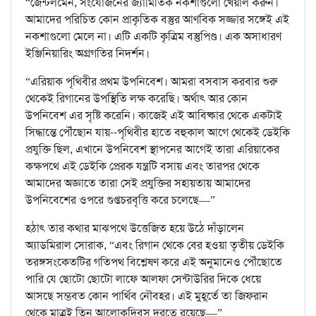
“জেন্টলমেন, সংযোজনের জ্যামিতিক নকশাগুলো খেয়াল করুন।
আমাদের পরিচিত কোন প্রাকৃতিক বস্তুর আণবিক সজ্জার সঙ্গেই এই
নকশাগুলো মেলে না। এটি একটি কৃত্রিম বস্তুপিণ্ড। এক অসাধারণ
ইঞ্জিনিয়ারিং অগ্রগতির নিদর্শন।
“এরিয়াক পৃথিবীর প্রথম উপনিবেশ। আমরা বসবাস করবার শুরু
থেকেই রিগানের উপস্থিতি লক্ষ করেছি। অর্থাৎ আর কোন
উপনিবেশ এর সৃষ্টি করেনি। কাজেই এই আবিষ্কার থেকে একটাই
সিদ্ধান্তে পৌঁছোন যায়--পৃথিবীর হাতে বহুকাল আগে থেকেই ডেইকি
প্রযুক্তি ছিল, এখানে উপনিবেশ স্থাপনের আগেই তারা এরিয়াকের
কক্ষপথে এই ডেইকি প্রেরক যন্ত্রটি বসায় এবং তারপর থেকে
আমাদের অজ্ঞাতে তারা সেই প্রযুক্তির সহায়তায় আমাদের
উপনিবেশের ওপরে গুপ্তচরবৃত্তি করে চলেছে—”
হঠাৎ তার কথার মাঝপথে উত্তেজিত হয়ে উঠে দাঁড়ালেন
অ্যাডমিরাল সোরাক, “এবং রিগান থেকে বের হওয়া তৃতীয় ডেইকি
তরঙ্গসংকেতটির গতিপথ বিশ্লেষণ করে এই অনুমানেও পৌঁছোতে
পারি যে ছোটো ছোটো লাফে আলফা সেন্টাউরির দিকে ধেয়ে
আসছে সম্ভবত কোন পার্থিব নৌবহর। এই মুহূর্তে তা জিফরান
থেকে মাত্রই তিন আলোকদিবস দূরত্বে রয়েছে—”