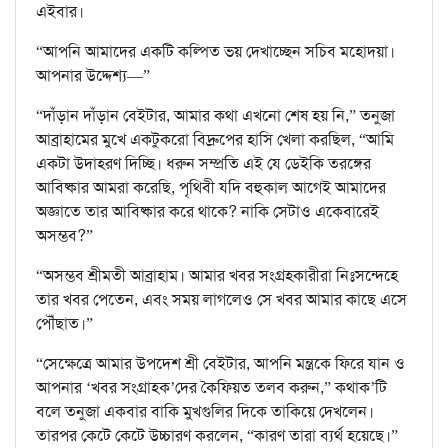
এইবার।
“আপনি আমাদের একটি কল্পিত ভয় দেখাচ্ছেন সচিব মহোদয়া।
আপনার উদ্দেশ্য—”
“দাঁড়ান দাঁড়ান বেইটার, আমার কথা এখনো শেষ হয় নি,” তনুজা
আব্রাহামের মুখে একটুকরো বিদ্রুপের হাসি খেলা করছিল, “আমি
একটা উদাহরণ দিচ্ছি। ধরুন সম্প্রতি এই যে ডেইকি তরঙ্গের
আবিষ্কার আমরা করেছি, পৃথিবী যদি বহুকাল আগেই আমাদের
অজ্ঞাতে তার আবিষ্কার করে থাকে? নাকি সেটাও একেবারেই
অসম্ভব?”
“অসম্ভব শ্রীমতী আব্রাহাম। আমার খবর সংগ্রহকারীরা নিঃসন্দেহে
তার খবর পেতেন, এবং সময় লাগলেও সে খবর আমার কাছে এসে
পৌঁছাত।”
“সেক্ষেত্রে আমার উপদেশ শ্রী বেইটার, আপনি মন্ত্রকে ফিরে যান ও
আপনার ‘খবর সংগ্রাহক’দের কৈফিয়ত তলব করুন,” কথাক’টি
বলে তনুজা একবার বাকি মুখগুলির দিকে তাকিয়ে দেখলেন।
তারপর কেটে কেটে উচ্চারণ করলেন, “কারণ তারা ব্যর্থ হয়েছে।”