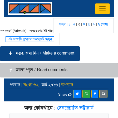
প্রচ্ছদ
|
১
|
২
| ৩ |
৪
|
৫
|
৬
|
৭ (শেষ)
অলংকরণ (Artwork) : অলংকরণঃ 'শ্রী শাম্ব'
এই লেখাটি পুরোনো ফরম্যাটে দেখুন
মন্তব্য জমা দিন / Make a comment
মন্তব্য পড়ুন / Read comments
পরবাস |
সংখ্যা ৬২
| মার্চ ২০১৬ |
উপন্যাস
Share
অন্য কোনখানে
:
দেবজ্যোতি ভট্টাচার্য