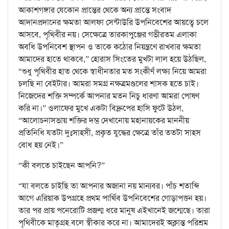
আকাশগঙ্গার যেকোন প্রান্তের থেকে অন্য প্রান্তে সংবাদ
আদানপ্রদানের ক্ষমতা আলফা সেন্টাউরি উপনিবেশের আয়ত্বে চলে
আসবে, পৃথিবীর নয়। সেক্ষেত্রে তারকাপুঞ্জের গভীরতম এলাকা
অবধি উপনিবেশ স্থাপন ও তাকে কঠোর নিয়ন্ত্রণে রাখবার ক্ষমতা
আমাদের হাতে থাকবে,” হোরাস সিংতের মুখটা লাল হয়ে উঠছিল,
“শুধু পৃথিবীর হাত থেকে স্বাধীনতার মত সংকীর্ণ লক্ষ্য নিয়ে আমরা
চলছি না বেইটার। আমরা সমগ্র নক্ষত্রমণ্ডলের শাসক হতে চাই।
নিজেদের শক্তি সম্পর্কে আপনার মতন নিচু ধারণা আমরা পোষণ
করি না।” ওলাফের মুখে একটা বিদ্রুপের হাসি ফুটে উঠল,
“আলোচনাসভায় শক্তির দম্ভ দেখানোয় মহানায়কের মাননীয়
প্রতিনিধি যতটা দুঃসাহসী, প্রকৃত যুদ্ধের ক্ষেত্রে তাঁর ততটা সাহস
বোধ হয় নেই।”
“কী বলতে চাইছেন আপনি?”
“যা বলতে চাইছি তা আপনার অজানা নয় মান্যবর। পাঁচ শতাব্দি
আগে এরিয়াক উপগ্রহে প্রথম পার্থিব উপনিবেশের গোড়াপত্তন হয়।
তার পর প্রায় পনেরোটি প্রজন্ম ধরে মানুষ এইখানেই জন্মেছে। তারা
পৃথিবীকে মাতৃগ্রহ বলে স্বীকার করে না। আমাদেরই অক্লান্ত পরিশ্রম