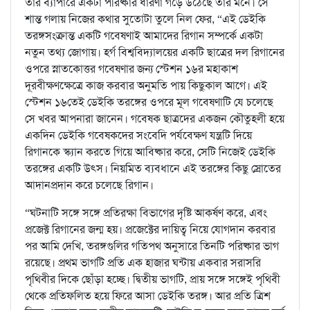
তার ব্যাপারে একটা পরিষ্কার ধারণা গড়ে উঠেছে তার মনে। সে
শান্ত গলায় নিজের কথার সুতোটা তুলে নিল ফের, “এই ডেইকি
তরঙ্গসংক্রান্ত একটি গবেষণাই আমাদের রিগান সম্পর্কে একটা
নতুন তথ্য জোগায়। হর্গ বিশ্ববিদ্যালয়ের একটি ছাত্রের দল রিগানের
ওপরে স্নাতকোত্তর গবেষণার জন্য স্টেশন ১৬র মহাকাশ
দূরবীক্ষণক্ষেত্রে কাজ করবার অনুমতি পায় কিছুকাল আগে। এই
স্টেশন ১৬তেই ডেইকি তরঙ্গের ওপরে মূল গবেষণাটি যে চলেছে
সে খবর আপনারা জানেন। গবেষক ছাত্রদের একজন কৌতুহলী হয়ে
একদিন ডেইকি গবেষকদের সংবেদি পর্যবেক্ষণ যন্ত্রটি দিয়ে
রিগানকে স্ক্যান করতে গিয়ে আবিষ্কার করে, সেটি নিজেই ডেইকি
তরঙ্গের একটি উৎস। নিয়মিত ব্যবধানে এই তরঙ্গের কিছু স্রোতের
আদানপ্রদান করে চলেছে রিগান।
“ঘটনাটি সঙ্গে সঙ্গে প্রতিরক্ষা বিভাগের দৃষ্টি আকর্ষণ করে, এবং
প্রজেক্ট রিগানের জন্ম হয়। প্রজেক্টের দায়িত্ব নিয়ে যোগদান করবার
পর আমি দেখি, তরঙ্গগুলির গতিপথ অনুসারে তিনটি পরিষ্কার ভাগ
রয়েছে। প্রথম ভাগটি প্রতি এক হাজার ঘন্টায় একবার সরাসরি
পৃথিবীর দিকে ছোঁড়া হচ্ছে। দ্বিতীয় ভাগটি, প্রায় সঙ্গে সঙ্গেই পৃথিবী
থেকে প্রতিফলিত হয়ে ফিরে আসা ডেইকি তরঙ্গ। আর প্রতি ত্রিশ