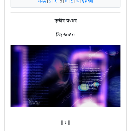
প্রচ্ছদ
|
১
|
২
| ৩ |
৪
|
৫
|
৬
|
৭ (শেষ)
তৃতীয় অধ্যায়
খ্রিঃ ৩০৪০
|| ১ ||