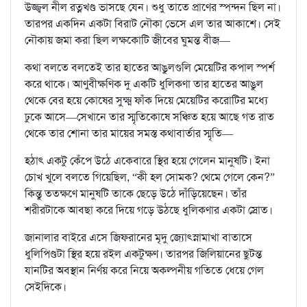
উজ্জ্বল নীল রত্নখণ্ড ভাসছে যেন। শুধু তাতে প্রাণের স্পন্দন ছিল না।
তারপর একদিন একটা বিরাট নৌকা ভেসে এল তার আকাশে। সেই
নৌকায় জমা করা ছিল লক্ষকোটি জীবের ঘুমন্ত বীজ—
কথা বলতে বলতেই তার হাতের আঙুলগুলি মেয়েটির কপাল স্পর্শ
করে থাকে। আণুবীক্ষণিক দু একটি ধুলিকণা তার হাতের আঙুল
থেকে বের হয়ে কোষের সুক্ষ্ম ফাঁক দিয়ে মেয়েটির করোটির মধ্যে
ঢুকে আসে—সেখানে তার স্মৃতিকোষে সঞ্চিত হয়ে আছে গত রাত
থেকে তার শোনা তার মায়ের সমস্ত কথাবার্তার স্মৃতি—
হঠাৎ একটু কেঁপে উঠে একেবারে স্থির হয়ে গেলেন মানুষটি। ইনা
চোখ খুলে বলতে গিয়েছিল, “কী হল সোমক? থেমে গেলে কেন?”
কিন্তু ততক্ষণে মানুষটি তাকে ছেড়ে উঠে দাঁড়িয়েছেন। তাঁর
শরীরটাকে আবছা করে দিয়ে গড়ে উঠছে ধুলিকণার একটা স্রোত।
জানালার বাইরে এসে জিফরানের মৃদু জ্যোৎস্নামাখা বাতাসে
ধুলিপিণ্ডটা স্থির হয়ে রইল একটুক্ষণ। তারপর জিলিয়ানের ছুটন্ত
যানটির অবস্থান নির্ণয় করে নিয়ে অকল্পনীয় গতিতে ধেয়ে গেল
সেইদিকে।