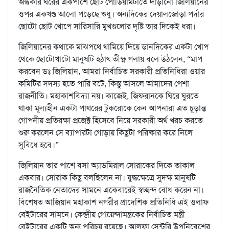
অন্ধকার ঘরের একপাশে ছোট পোডিয়ামটাতে দাঁড়ানো জিলিয়ানের
ওপর একখণ্ড আলো পড়েছে শুধু। অন্যদিকের দেয়ালজোড়া পর্দার
ছোটো ছোট খোপে সারিসারি মুখগুলোর দৃষ্টি তার দিকেই ধরা।
জিলিয়ানের কথাকে মাঝপথে থামিয়ে দিয়ে ডানদিকের একটা খোপ
থেকে ছোটোখাটো মানুষটি হঠাৎ তীক্ষ্ণ গলায় বলে উঠলেন, “মাপ
করবেন ডঃ জিলিয়ান, আমরা নির্বাচিত সরকারী প্রতিনিধিরা ওয়ার
কমিটির সদস্য হতে পারি বটে, কিন্তু আসলে আমাদের পেশা
রাজনীতি। মহাকাশবিদ্যা নয়। কাজেই, জিফরানকে ঘিরে ঘুরতে
থাকা মূল্যহীন একটা পাথরের টুকরোকে কেন আপনারা এত চূড়ান্ত
গোপনীয় প্রতিরক্ষা প্রজেক্ট হিসেবে নিয়ে সরকারী অর্থ খরচ করতে
শুরু করলেন সে ব্যাপারটা গোড়ায় কিছুটা পরিষ্কার করে নিলে
সুবিধে হবে।”
জিলিয়ান তার পাশে বসা অ্যাডমিরাল সোরাকের দিকে তাকাল
একবার। সোরাক কিছু বলছিলেন না। যুদ্ধক্ষেত্রে সুদক্ষ মানুষটি
রাজনৈতিক নেতাদের সামনে একেবারেই স্বচ্ছন্দ বোধ করেন না।
বিশেষত আজিয়ান মহাকাশ নগরীর প্রাদেশিক প্রতিনিধি এই ওলাফ
বেইটারের সামনে। কেন্দ্রীয় গোয়েন্দামন্ত্রকের নির্বাচিত মন্ত্রী
বেইটারের একটি অন্য পরিচয় রয়েছে। আলফা সেন্টরি উপনিবেশের