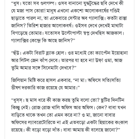
“ধুস। যতো সব গুলগল্প। ওসব বানানো যুদ্ধটুদ্ধের ছবি দেখে কী
যে মজা পাস তোরা! মানুষ এখনো একশো আলোকবর্ষের গণ্ডিই
ছাড়াতে পারল না, তা একেবারে সেন্টার অব গ্যালাক্সি। কতটা রাস্তা
জানিস? তিরিশ হাজার আলোকবর্ষ। ওইসব দেখে দেখেই মাথাটা
বিগড়েছে তোমার। যতোসব উল্টোপাল্টা স্বপ্ন দেখছিস আজকাল।
গ্যালাক্সির কেন্দ্রে কি আছে জানিস?”
“হুঁউ। একটা বিরাট ব্ল্যাক হোল। ওর মধ্যেই তো ক্যাপ্টেন ইয়োহানা
আর লিটল জেন ঝাঁপ দেবে। তারপর যা হবে না! উফ্‌! ওমা, আজ
তুমি আমার সঙ্গে সিনেমাটা দেখবে?”
জিলিয়ান মিষ্টি করে হাসল একবার, “না মা। অফিসে সত্যিসত্যি
ভীষণ দরকারি কাজ রয়েছে যে আমার।”
“ধুস্‌স্‌। ছ মাস ধরে কী কাজ করছ তুমি বলো তো? ছুটির দিনটিন
কিচ্ছু নেই। রোজ রোজ খালি অফিস আর অফিস। কেন? বাবা যখন
বাড়িতে থাকে তখন তো এমন করে না? ও মা, জানো বাবার
অফিসের ল্যাবরেটোরিতে না এই এতবড়ো একটা হিয়াকের কংকাল
রয়েছে। কী বড়ো বড়ো দাঁত। বাবা আমায় কী বলেছে জানো?”