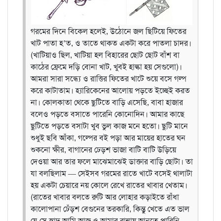
গরমের দিনে বিকেল হলেই, উঠোনে জল ছিটিয়ে ফিতের
খাট পাতা হ’ত, ও তাতে থাকত একটা করে পাতলা চাদর।
(খাটিয়াও ছিল, খাটিয়া হল বিহারের ছোট ছোট বাঁশ বা
কাঠের ফ্রেমে দড়ি বোনা খাট, খুবই হাল্কা হয় সেগুলো)।
আমরা সারা সন্ধ্যে ও রাত্তির ফিতের খাটে শুয়ে বসে গল্প
করে কাটাতাম। হ্যারিকেনের আলোয় পড়তে ইচ্ছেই করত
না। কোলকাতা থেকে ছুটিতে বাড়ি এসেছি, বাবা হাজার
বলেও পড়তে বসাতে পারেনি কোনোদিন। আমার কাছে
ছুটিতে পড়তে বসাটা খুব ভুল কাজ মনে হতো। ছুটি মানে
শুধুই ছবি আঁকা, গল্পের বই পড়া আর মায়ের হাতের ঘন
শুকনো ক্ষীর, বাগানের ঢেড়শ ভাজা বাটি বাটি উড়িয়ে
দেওয়া আর তার ফলে মাঝেমাঝেই ডাক্তার বাড়ি ছোটা। তা
যা বলছিলাম — সেইসব গরমের রাতে খাটে বসেই থালাটা
হয় একটা চেয়ারে নয় কোলে রেখে রাতের খাবার খেতাম।
(রাতের খাবার বলতে রুটি আর লোহার কড়াইতে রাঁধা
কালোপানা ঢেঁড়শ বেগুনের তরকারি, কিন্তু খেতে এত ভাল
যে সে স্বাদ আমি আজ ও আমার রান্নায় আনতে পারিনি,