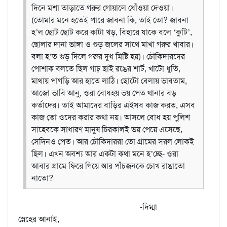
দিনে মশা তাড়াতে গরুর গোয়ালে ধোঁওয়া দেওয়া।
(তোমার মনে হতেই পারে জাবনা কি, তাই তো? জাবনা
হ’ল ছোট ছোট করে কাটা খড়, বিহারে যাকে বলে ‘কুটি’,
ছোলার দানা ভাঙ্গা ও গুড় জলের সাথে মাখা গরুর খাবার।
বলা হ’ত গুড় দিলে গরুর দুধ মিষ্টি হয়)। চৌকিদারদের
পোশাক বলতে ছিল গাঢ় ছাই রঙের শার্ট, খাটো ধুতি,
মাথায় পাগড়ি আর হাতে লাঠি। ছোটো বেলায় ভাবতাম,
আজো ভাবি আনু, ওরা বোধহয় ভয় পেত থানার বড়
কর্তাদের। তাই আমাদের বাড়ির এইসব কাজ করত, এসব
কাজ তো ওদের করার কথা নয়। আসলে বোধ হয় পুলিশ
সাহেবকে সাধারণ মানুষ চিরকালই ভয় পেয়ে এসেছে,
সেদিনও পেত। আর চৌকিদাররা তো গ্রামের সরল লোকই
ছিল। এখন অবশ্য আর একটা কথা মনে হ’চ্ছে- ওরা
আবার গ্রামে ফিরে গিয়ে আর পাঁচজনকে চোখ রাঙাতো
নাতো?
-দিম্মা
স্নেহের আনাই,