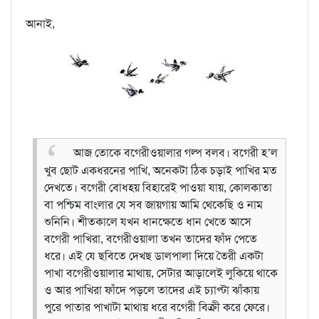
আনাই,
আজ তোকে বগেরীওয়ালার গল্প বলব। বগেরী হ’ল
খুব ছোট একধরনের পাখি, অনেকটা ঠিক চড়াই পাখির মত
দেখতে। বগেরী বোধহয় বিহারেই পাওয়া যায়, কোলকাতা
বা পশ্চিম বাংলার যে সব জায়গায় আমি থেকেছি ও নাম
শুনিনি। শীতকালে যখন ধানক্ষেতে ধান খেতে আসে
বগেরী পাখিরা, বগেরীওয়ালা তখন তাদের ফাঁদ পেতে
ধরে। এই যে ছবিতে দেখছ ডালপালা দিয়ে তৈরী একটা
পাখা বগেরীওয়ালার মাথায়, সেটার আড়ালেই লুকিয়ে থাকে
ও আর পাখিরা ফাঁদে পড়লে তাদের এই চ্যাপ্টা ঝাঁকায়
পুরে পাতার পাখাটা মাথায় ধরে বগেরী বিক্রী করে ফেরে।