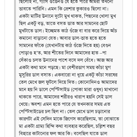
ছিলোই না, গ্যাস ওভেনও যে হতে পারে আমরা তখনো
ভাবতে পারিনি। এমন কি প্রেশার কুকারও ছিলো না।
একটা মাটির উনানে দুটো মুখ থাকত, পিছনের খোলা মুখ
ছিল একটু বড়, তাতে বসত ভাত আর সামনের ছোট
মুখটাতে ডাল। ইচ্ছেমত কাঠ গুঁজে বা বার করে দিয়ে আঁচ
কমানো বাড়ানো যেত। আবার ডাল-ভাত হতে হতে
সামনের ফাঁকে (যেখানটায় কাঠ গুঁজে দিতে হয়) বেগুন
পোড়াও হ’ত, আর শীতের দিনে আমাদের হাত –পা
সেঁকাও চলত উনানের পাশে বসে দল বেঁধে। আজ আর
একটা কথা মনে পড়ছে। মা বেশীরভাগ সময় কাঁচা মুগ
মুসুরির ডাল বসাত। একবারো না ধুয়ে একটু কাঁচা সরষের
তেল মেখে জল ফুটলে দিয়ে দিত। কোনোদিনও আমাদের
মনে হয় নি ডালে পেস্টিসাইড (পোকা মারা ওষুধ) মাখানো
থাকতে পারে, আমাদের শরীরও খারাপ হয়নি সেই ডাল
খেয়ে। অবশ্য এমন হতে পারে যে তখনকার সময় এত
পেস্টিসাইডের চল ছিল না। তেল মেখে ডাল চড়ানোর
কারণটা এই সেদিন মাকে জিগেস করেছিলাম, তা বোঝাতে
মা একটা গ্রাম্য হিন্দি কথা ব্যবহার করেছিল, চল্লিশ বছর
বিহারে কাটানোর ফল আর কি। বলেছিল যাতে ডাল