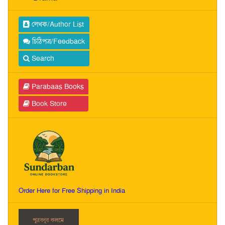
লেখক/Author List
চিঠিপত্র/Feedback
Search
Parabaas Books
Book Store
Order Here for Free Shipping in India