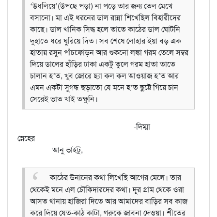
‘উধলিয়ে’(উপছে পড়া) না পড়ে তার জন্য তেল মেখে
বসানো। মা এই ধরনের ডাল রান্না শিখেছিল বিহারীদের
কাছে। ডাল খানিক সিদ্ধ হলে তাতে কাঠের ডাল ঘোটনি
দুহাতে ধরে ঘুরিয়ে দিত। সব শেষে লোহার ইয়া বড় এক
হাতায় রসুন পাঁচফোড়ন আর শুকনো লঙ্কা গরম তেলে সম্বর
দিয়ে ডালের হাঁড়ির ঢাকা একটু তুলে গরম হাতা তাতে
চালান হ’ত, খুব জোরে ছ্যা কল কল আওয়াজ হ’ত আর
এমন একটা সুগন্ধ ছড়াতো যে মনে হ’ত ছুট্টে গিয়ে চান
সেরেই ভাত খাই তক্ষুনি।
-দিম্মা
স্নেহের
আনু ভাইটু,
কাঠের উনানের কথা লিখেছি আগের মেলে। তার
থেকেই মনে এল চৌকিদারদের কথা। দূর গ্রাম থেকে ওরা
আসত থানায় হাজিরা দিতে আর আমাদের বাড়ির সব কাজ
করে দিয়ে যেত-কাঠ কাটা, গরুকে জাবনা দেওয়া। শীতের