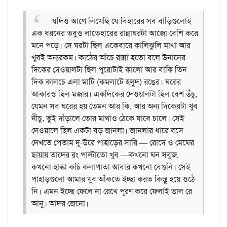
যদিও আগে লিখেছি যে বিহারের সব বাড়িগুলোই
এক ধরনের তবুও লাতেহারের রান্নাঘরটা আজো বেশি করে
মনে পড়ে। সে ঘরটা ছিল একেবারে কালিঝুলি মাখা আর
খুবই অন্যরকম। কাঠের আঁচে রান্না হতো বলে উনানের
দিকের দেওয়ালটা ছিল পুরোটাই কালো আর বাকি তিন
দিক কালচে এলা মাটি (কমলাটে হলুদ) রঙের। ঘরের
আকারও ছিল মজার। একদিকের দেওয়ালটা ছিল বেশ উঁচু,
যেমন সব ঘরের হয় তেমন আর কি, আর অন্য দিকেরটা খুব
নীচু, তুই দাঁড়ালে তোর মাথাও ঠেকে যাবে চালে। সেই
দেওয়ালে ছিল একটা বড় জানলা। জানলার ধারে বসে
দেখতে পেতাম দূ-উরে পাহাড়ের সারি — রোদে ও মেঘের
ছায়ায় তাদের রং পাল্টাতো খুব —কখনো ঘন সবুজ,
কখনো হাল্কা কচি কলাপাতা আবার কখনো বেগুনি। সেই
পাহাড়গুলো আমার খুব আঁকতে ইচ্ছা করত কিন্তু হয়ে ওঠে
নি। এমন ইচ্ছে ফেলে না রেখে পূরণ করে ফেলাই ভাল রে
আনু। আদর জেনো।