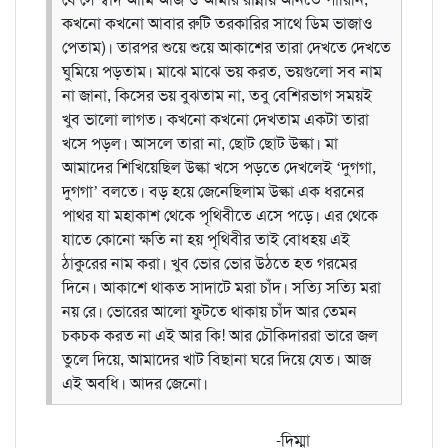
কখনো কখনো আবার রুটি তরকারির সাথে ডিম ভাজাও
পেতাম)। তারপর শুয়ে শুয়ে আকাশের তারা দেখতে দেখতে
ঘুমিয়ে পড়তাম। মাঝে মাঝে ভয় করত, ভয়গুলো সব নাম
না জানা, কিসের ভয় বুঝতাম না, তবু বেশিরভাগ সময়ই
খুব ভালো লাগত। কখনো কখনো দেখতাম একটা তারা
খসে পড়ল। আসলে তারা না, ছোট ছোট উল্কা।
মা
আমাদের শিখিয়েছিল উল্কা খসে পড়তে দেখলেই ‘দুগগা,
দুগগা’ বলতে। বড় হয়ে জেনেছিলাম উল্কা এক ধরনের
পাথর যা মহাকাশ থেকে পৃথিবীতে এসে পড়ে। এর থেকে
যাতে কোনো ক্ষতি না হ্য় পৃথিবীর তাই বোধহয় এই
ঠাকুরের নাম করা।
খুব ভোর ভোর উঠতে হত গরমের
দিনে। আকাশে থাকত সাদাটে মরা চাঁদ। সত্যি সত্যি মরা
নয় রে। ভোরের আলো ফুটতে থাকায় চাঁদ আর তেমন
চকচক করত না এই আর কি! আর চৌকিদাররা ভারে জল
তুলে দিয়ে, আমাদের খাট বিছানা ঘরে দিয়ে যেত। আজ
এই অবধি। আদর জেনো।
-দিম্মা