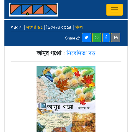
পরবাস |
সংখ্যা ৬১
| ডিসেম্বর ২০১৫ |
গল্প
Share
আনুর গপ্পো
:
নিবেদিতা দত্ত