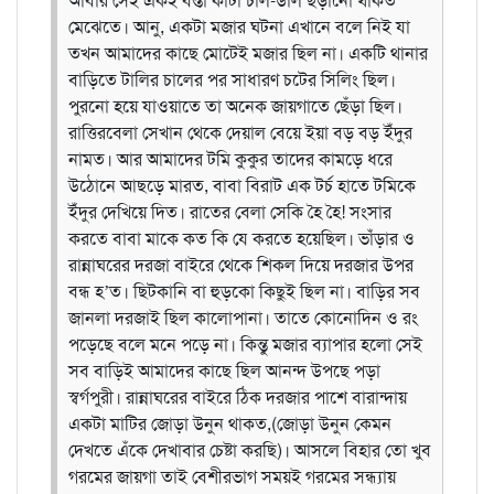
আবার সেই একই বস্তা কাটা চাল-ডাল ছড়ানো থাকত
মেঝেতে। আনু, একটা মজার ঘটনা এখানে বলে নিই যা
তখন আমাদের কাছে মোটেই মজার ছিল না। একটি থানার
বাড়িতে টালির চালের পর সাধারণ চটের সিলিং ছিল।
পুরনো হয়ে যাওয়াতে তা অনেক জায়গাতে ছেঁড়া ছিল।
রাত্তিরবেলা সেখান থেকে দেয়াল বেয়ে ইয়া বড় বড় ইঁদুর
নামত। আর আমাদের টমি কুকুর তাদের কামড়ে ধরে
উঠোনে আছড়ে মারত, বাবা বিরাট এক টর্চ হাতে টমিকে
ইঁদুর দেখিয়ে দিত। রাতের বেলা সেকি হৈ হৈ! সংসার
করতে বাবা মাকে কত কি যে করতে হয়েছিল।
ভাঁড়ার ও
রান্নাঘরের দরজা বাইরে থেকে শিকল দিয়ে দরজার উপর
বন্ধ হ’ত। ছিটকানি বা হুড়কো কিছুই ছিল না। বাড়ির সব
জানলা দরজাই ছিল কালোপানা। তাতে কোনোদিন ও রং
পড়েছে বলে মনে পড়ে না। কিন্তু মজার ব্যাপার হলো সেই
সব বাড়িই আমাদের কাছে ছিল আনন্দ উপছে পড়া
স্বর্গপুরী। রান্নাঘরের বাইরে ঠিক দরজার পাশে বারান্দায়
একটা মাটির জোড়া উনুন থাকত,(জোড়া উনুন কেমন
দেখতে এঁকে দেখাবার চেষ্টা করছি)। আসলে বিহার তো খুব
গরমের জায়গা তাই বেশীরভাগ সময়ই গরমের সন্ধ্যায়