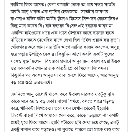
কাটিয়ে ফিরে আসত। বেলা বারোটা থেকে তা প্রায় সন্ধ্যা সাতটা
অবধি আনু থাকত এক ন্যানির হেফাজতে। সাতটার জায়গায়
কখনোও ঘড়ির কাঁটা আটটা ছুঁলেও মিসেস সিম্পসন কোনোদিনও
কিছু মনে করেন নি। ষাট বছরের নিঃসঙ্গ এই বৃদ্ধাকে আনুর মা
একদিন হাইওয়ের ধারে এক গ্যাস ষ্টেশনের কাছে ব্যানার হাতে
দাঁড়িয়ে থাকতে দেখেছিল যাতে লেখা ছিল ‘উইল ওয়ার্ক ফর ফুড’।
খোঁজখবর করে জানা যায় উনি আগে ন্যানির কাজই করতেন, অসুস্থ
হয়ে পড়ায় উপস্থিত বেকার। কিছুদিন আগে অবধি একটি স্কুলের
সঙ্গেও যুক্ত ছিলেন। বিশ্বস্ততা প্রমাণে আনুর জন্য বহাল হওয়া ইস্তক
ওর বকবকানি শোনার এক আগ্রহী শ্রোতা মিসেস সিম্পসন।
কিছুদিন পর অবশ্য আনুর মা বাবা দেশে ফিরে আসে-, আর আনুও
বড় হয়ে ওঠে ভারতবর্ষে।
এমনিতে আনু ভালোই থাকে, তবে ই-মেল মারফত যতটুকু বুঝি
তাতে মনে হয় ও বড় একা। বাংলা শিখছে, বলতে পারে গড়গড়
করে, খানিকটা লিখতেও। তবে যখন যেখান থেকেই ইংরাজি
স্ক্রিপ্টে বাংলা লিখে আমাকে মেল করে, তাতে ‘ভাল্লাগে না’ কথাটা
প্রায়ই ঘুরে ফিরে আসে। হ্যারি পটারের ছবি দেখা হয়ে গেছে, একটু
একটু বানান করে পড়ছেও। না বুঝতে পারলে তো মাকে ব্যস্ত করে