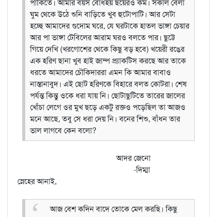
পাঁকিতে। আমার বয়স বোধহয় ছয়েরও কম। সকাল বেলা
ঘুম থেকে উঠে শুনি বাড়িতে খুব হুটোপাটি। আর সেটা
হচ্ছে আমাদের গুদোম ঘরে, যে ঘরটাকে হাতল ভাঙ্গা চেয়ার
আর পা ভাঙ্গা টেবিলের আরাম ঘরও বলতে পার। ছুট্টে
গিয়ে দেখি (খরগোশের থেকে কিছু বড় হবে) খয়েরী রঙের
এক হরিণ ছানা খুব হাই জাম্প প্র্যাকটিস করছে আর তাকে
ধরতে আমাদের চৌকিদাররা এমন কি আমার বাবাও
নাস্তানাবুদ। এই ছোট হরিণকে বিহারে বলত কোটরা। শেষ
পর্যন্ত কিন্তু ওকে ধরা যায় নি। ছোটাছুটিতে তারের জালের
খোঁচা লেগে ওর মুখ ছড়ে একটু রক্তও পড়েছিল তা আজও
মনে আছে, তবু সে ধরা দেয় নি। বনের শিশু, বাঁধন তার
ভাল লাগবে কেন বলো?
আদর জেনো
-দিম্মা
স্নেহের আনাই,
আজ বেশ কদিন বাদে তোকে মেল করছি। কিছু