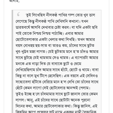
আনাই,
তুই লিখেছিস নীলকণ্ঠ পাখির গল্প তোর খুব ভাল
লেগেছে কিন্তু নীলকণ্ঠ পাখি দেখিসনি কখনো। যখন
ভারতবর্ষে আসবি দেখাবার চেষ্টা করব। বা যদি একটা ছবি
পাই তোকে নিশ্চয় নিশ্চয় পাঠাচ্ছি।
এবার আমার
ছোটোবেলাকার একটা খেলার কথা লিখছি। তখন আমার
বয়স বোধহয় ছয়-সাত বা তারও কম, চাঁদের সাথে ছুটত
খুব-খুউব মজা লাগত। যেই ছুটতাম মনে হ’ত চাঁদও আমার
সাথে ছুটছে যেই থামতাম সেও থামত। এ ব্যাপারটা আমার
মনকে এত নাড়া দিত যে বাবাকে ছুটে ও থেমে
দেখিয়েছিলাম চাঁদ আমার সাথে হাঁটে, ছোটে ও থামে। বাবা
কিছু না বলে মুখ টিপে হেসেছিল। এত বয়সে এই সেদিনও
সন্ধ্যেবেলা হাঁটতে বেরিয়ে মনে হ’ল দেখি তো চাঁদের সাথে
হেঁটে কেমন লাগে! সেই ছোটবেলার আনন্দই পেলাম।
তুইও ইচ্ছে হ’লে চাঁদমামার সাথে ছুটে জানাস তোর কেমন
লাগল।
আনু্‌, এই চাঁদের সাথে ছোটাটা অনেক পুরনো
দিনের কথা, আমার ছোটবেলাকার কথা। কিন্তু জানিস, এই
কিছুদিন আগে প্রফেসর স্মুট নামে একজন নামী বৈজ্ঞানিক