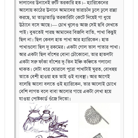
দালানের উনানেই রুটি তরকারি হত।– হ্যারিকেনের
আলোয় কাঠের উনানে আমাদের তারাচাঁদ ঢুলে ঢুলে রান্না
করছে, মা তাড়াতাড়ি তরকারিটা কেটে দিয়েই গা ধুয়ে
উঠানে বসে আছে।— চোখ খুলেও আজ সেই ছবি দেখতে
পাই। বুঝতেই পারছ আমাদের বিজলি বাতি, পাখা কিছুই
ছিল না। ছিল কেবল হাত পাখা আর হ্যারিকেন। হাত
পাখাগুলো ছিল দু রকমের। একটা গোল তাল পাতার পাখা।
আর একটা ছিল বাঁশের বোনা চৌকোনো, তার হাতলটা
একটা সরু ফাঁকা বাঁশের দু-তিন ইঞ্চি কঞ্চিতে গলানো
থাকত। সেটা ধরে ঘোরালে পুরো পাখাটাই ঘুরত, বোধহয়
তাতে বেশী হাওয়া হত তাই ওই ব্যবস্থা। আর আগেই
বলেছি আলো বলতে ওই হ্যারিকেন, তার আলোই চোখে
বেশি লাগত বলে বাবা আলোর গায়ে একটা লেখা হয়ে
যাওয়া পোষ্টকার্ড গুঁজে দিতো।