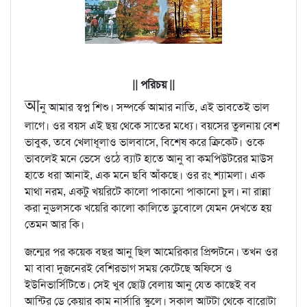
|| পরিচয় ||
আ
নু আমার স্বপ্ন শিশু। সম্পর্কে আমার নাতি, এই ভাবতেই ভাল
লাগে। ওর বয়স এই ছয় থেকে সাতের মধ্যে। বয়সের তুলনায় বেশ
ভাবুক, তবে খেলাধূলাও ভালবাসে, বিশেষ করে ক্রিকেট। ওকে
ভাবলেই মনে ভেসে ওঠে ব্যাট হাতে আনু বা কমপিউটরের মাউস
হাতে ধরা আনাই, এক মনে ছবি আঁকছে। ওর রং শ্যামলা। এক
মাথা নরম, একটু খয়রিটে কালো পাকানো পাকানো চুল। না রান্না
করা নুডলসকে খয়েরি কালো কালিতে ডুবোলে যেমন দেখতে হয়
তেমন আর কি।
জন্মের পর কয়েক বছর আনু ছিল আমেরিকার প্রিন্সটনে। তখন ওর
মা বাবা দুজনেরই বেশিরভাগ সময় কেটেছে অফিসে ও
ইউনিভার্সিটিতে। সেই খুব ছোট্ট বেলায় আনু যেত কাছেই বব
আন্টির ডে কেয়ার কাম নার্সারি স্কুলে। সকাল আটটা থেকে বারোটা