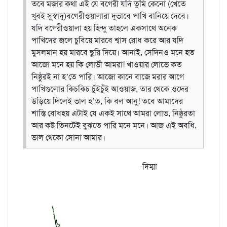
তবে মজার কথা এই যে বগেরী যদি তুমি কেনো (খেতে
খুবই সুস্বাদু)বগেরীওয়ালারা দুভাবে পাখি বানিয়ে দেবে।
যদি বগেরীওয়ালা হয় হিন্দু তাহলে একসাথে অনেক
পাখিদের জলে চুবিয়ে মারবে শ্বাস রোধ করে আর যদি
মুসলমান হয় মারবে ছুরি দিয়ে। আনাই, সেদিনও মনে হত
আজো মনে হয় কি লোভী আমরা! খাওয়ার লোভে কত
নিষ্ঠুরই না হ’তে পারি। আজো কানে বাজে মরার আগে
পাখিগুলোর কিচকিচ চুঁইচুঁই আওয়াজ, তার থেকে ওদের
উড়িয়ে দিলেই ভাল হ’ত, কি বল আনু! তবে আমাদের
শাস্তি বোধহয় এটাই যে একই সাথে আমরা লোভ, নিষ্ঠুরতা
আর কষ্ট তিনটেই বুঝতে পারি মনে মনে। আজ এই অবধি,
ভাল থেকো সোনা আমার।
-দিম্মা