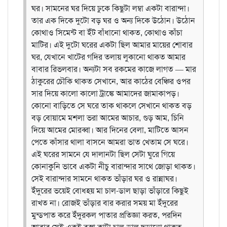
ঘর। সামনের ঘর দিয়ে ঢুকে কিছুটা লম্বা একটা বারান্দা।
তার এক দিকে দুটো বড় ঘর ও অন্য দিকে উঠোন। উঠোন
কোথাও সিমেন্ট বা ইঁট বাঁধানো থাকত, কোথাও কাঁচা
মাটির। এই দুটো ঘরের একটা ছিল আমার মায়ের শোবার
ঘর, যেখানে খাটের গদির তলায় লুকানো থাকত আমার
বাবার রিভলবার। অন্যটা সব রকমের কাজে লাগত — মার
ঠাকুরের চৌকি থাকত সেখানে, আর কাঠের বেঞ্চির ওপর
সার দিয়ে কালো কালো ট্রাঙ্কে আমাদের জামাকাপড়।
কোনো বাড়িতে সে ঘরে তাক থাকলে সেখানে থাকত বড়
বড় বোয়ামে মশলা ভরা আমের আচার, গুড় আম, চিনি
দিয়ে আমের মোরব্বা। আর দিনের বেলা, মাটিতে আসন
পেতে কাঁসার থালা বাসনে আমরা ভাত খেতাম সে ঘরে।
এই ঘরের সামনে যে দালানটা ছিল সেটা ঘুরে গিয়ে
কোনাকুনি ভাবে একটা নীচু বারান্দার সাথে জোড়া থাকত।
সেই বারান্দার সামনে থাকত ভাঁড়ার ঘর ও রান্নাঘর।
ইঁদুরের ভয়েই বোধহয় মা চাল-ডাল ছাড়া ভাঁড়ারে কিছুই
রাখত না। রোজই ভাঁড়ার বার করার সময় মা ইঁদুরের
মুন্ডপাত করে ইঁদুরকল পাতার প্রতিজ্ঞা করত, পরদিন