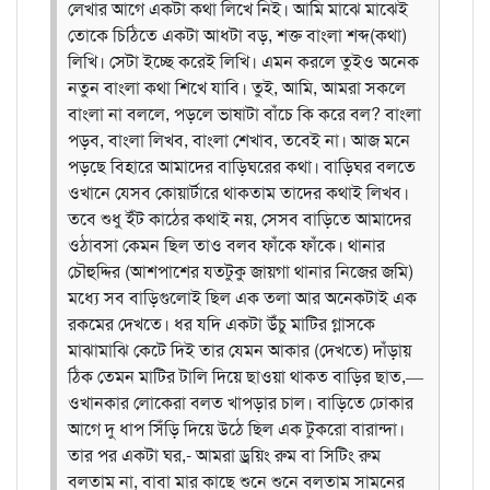
লেখার আগে একটা কথা লিখে নিই। আমি মাঝে মাঝেই
তোকে চিঠিতে একটা আধটা বড়, শক্ত বাংলা শব্দ(কথা)
লিখি। সেটা ইচ্ছে করেই লিখি। এমন করলে তুইও অনেক
নতুন বাংলা কথা শিখে যাবি। তুই, আমি, আমরা সকলে
বাংলা না বললে, পড়লে ভাষাটা বাঁচে কি করে বল? বাংলা
পড়ব, বাংলা লিখব, বাংলা শেখাব, তবেই না।
আজ মনে
পড়ছে বিহারে আমাদের বাড়িঘরের কথা। বাড়িঘর বলতে
ওখানে যেসব কোয়ার্টারে থাকতাম তাদের কথাই লিখব।
তবে শুধু ইঁট কাঠের কথাই নয়, সেসব বাড়িতে আমাদের
ওঠাবসা কেমন ছিল তাও বলব ফাঁকে ফাঁকে। থানার
চৌহুদ্দির (আশপাশের যতটুকু জায়গা থানার নিজের জমি)
মধ্যে সব বাড়িগুলোই ছিল এক তলা আর অনেকটাই এক
রকমের দেখতে। ধর যদি একটা উঁচু মাটির গ্লাসকে
মাঝামাঝি কেটে দিই তার যেমন আকার (দেখতে) দাঁড়ায়
ঠিক তেমন মাটির টালি দিয়ে ছাওয়া থাকত বাড়ির ছাত,—
ওখানকার লোকেরা বলত খাপড়ার চাল। বাড়িতে ঢোকার
আগে দু ধাপ সিঁড়ি দিয়ে উঠে ছিল এক টুকরো বারান্দা।
তার পর একটা ঘর,- আমরা ড্রয়িং রুম বা সিটিং রুম
বলতাম না, বাবা মার কাছে শুনে শুনে বলতাম সামনের