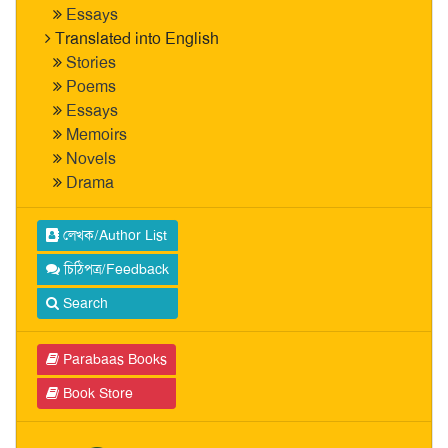
Essays
Translated into English
Stories
Poems
Essays
Memoirs
Novels
Drama
লেখক/Author List
চিঠিপত্র/Feedback
Search
Parabaas Books
Book Store