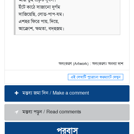
ইঁটে কাঠে সাজানো দুর্গম
সাজিয়েছি, লোভ-পাপ-যম।
এশহর ফিরে পায়, দিয়ে,
আক্রোশ, ক্ষমতা, বদ্‌হজম।
অলংকরণ (Artwork) : অলংকরণঃ অনন্যা দাশ
এই লেখাটি পুরোনো ফরম্যাটে দেখুন
মন্তব্য জমা দিন / Make a comment
মন্তব্য পড়ুন / Read comments
পরবাস