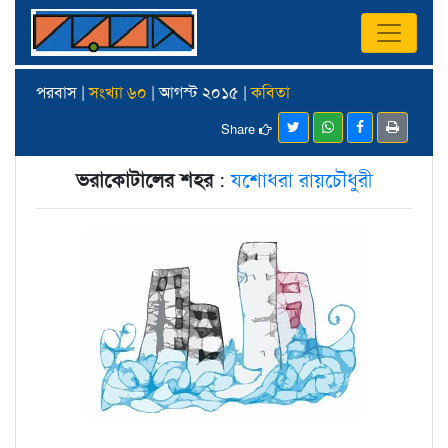
পরবাস |
সংখ্যা ৬০
| আগস্ট ২০১৫ |
কবিতা
Share
ভরাকোটালের শহর
:
যশোধরা রায়চৌধুরী