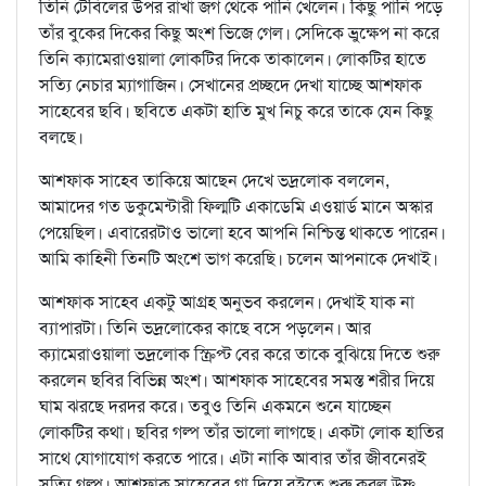
তিনি টেবিলের উপর রাখা জগ থেকে পানি খেলেন। কিছু পানি পড়ে
তাঁর বুকের দিকের কিছু অংশ ভিজে গেল। সেদিকে ভ্রুক্ষেপ না করে
তিনি ক্যামেরাওয়ালা লোকটির দিকে তাকালেন। লোকটির হাতে
সত্যি নেচার ম্যাগাজিন। সেখানের প্রচ্ছদে দেখা যাচ্ছে আশফাক
সাহেবের ছবি। ছবিতে একটা হাতি মুখ নিচু করে তাকে যেন কিছু
বলছে।
আশফাক সাহেব তাকিয়ে আছেন দেখে ভদ্রলোক বললেন,
আমাদের গত ডকুমেন্টারী ফিল্মটি একাডেমি এওয়ার্ড মানে অস্কার
পেয়েছিল। এবারেরটাও ভালো হবে আপনি নিশ্চিন্ত থাকতে পারেন।
আমি কাহিনী তিনটি অংশে ভাগ করেছি। চলেন আপনাকে দেখাই।
আশফাক সাহেব একটু আগ্রহ অনুভব করলেন। দেখাই যাক না
ব্যাপারটা। তিনি ভদ্রলোকের কাছে বসে পড়লেন। আর
ক্যামেরাওয়ালা ভদ্রলোক স্ক্রিপ্ট বের করে তাকে বুঝিয়ে দিতে শুরু
করলেন ছবির বিভিন্ন অংশ। আশফাক সাহেবের সমস্ত শরীর দিয়ে
ঘাম ঝরছে দরদর করে। তবুও তিনি একমনে শুনে যাচ্ছেন
লোকটির কথা। ছবির গল্প তাঁর ভালো লাগছে। একটা লোক হাতির
সাথে যোগাযোগ করতে পারে। এটা নাকি আবার তাঁর জীবনেরই
সত্যি গল্প। আশফাক সাহেবের গা দিয়ে বইতে শুরু করল উষ্ণ