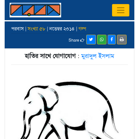
পরবাস |
সংখ্যা ৫৮
| নভেম্বর ২০১৪ |
গল্প
Share
হাতির সাথে যোগাযোগ
:
মুরাদুল ইসলাম