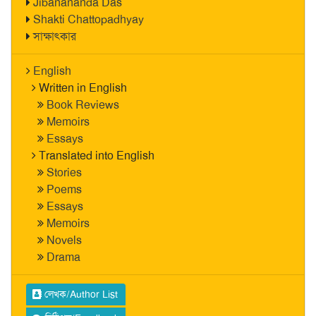
Jibanananda Das
Shakti Chattopadhyay
সাক্ষাৎকার
English
Written in English
Book Reviews
Memoirs
Essays
Translated into English
Stories
Poems
Essays
Memoirs
Novels
Drama
লেখক/Author List