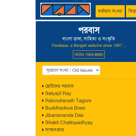
বর্তমান সংখ্যা
বিভ
পরবাস
বাংলা ভাষা, সাহিত্য ও সংস্কৃতি
Parabaas, a Bengali webzine since 1997 ...
ISSN 1563-8685
ছোটদের পরবাস
Satyajit Ray
Rabindranath Tagore
Buddhadeva Bose
Jibanananda Das
Shakti Chattopadhyay
সাক্ষাৎকার