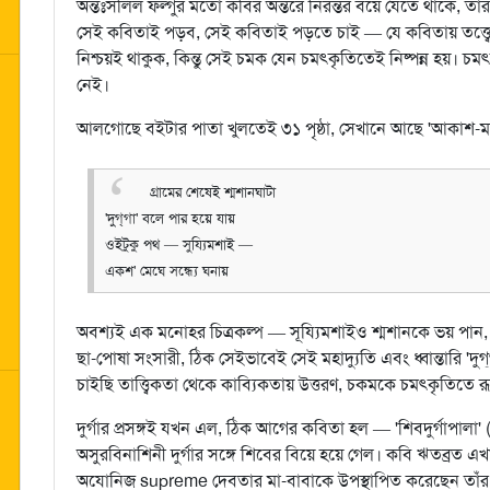
অন্তঃসলিল ফল্গুর মতো কবির অন্তরে নিরন্তর বয়ে যেতে থাকে, তার
সেই কবিতাই পড়ব, সেই কবিতাই পড়তে চাই — যে কবিতায় তত্ত্বে
নিশ্চয়ই থাকুক, কিন্তু সেই চমক যেন চমৎকৃতিতেই নিষ্পন্ন হয়।
নেই।
আলগোছে বইটার পাতা খুলতেই ৩১ পৃষ্ঠা, সেখানে আছে 'আকাশ-মাটি
গ্রামের শেষেই শ্মশানঘাটা
'দুগ্‌গা' বলে পার হয়ে যায়
ওইটুকু পথ — সুয্যিমশাই —
একশ' মেঘে সন্ধ্যে ঘনায়
অবশ্যই এক মনোহর চিত্রকল্প — সূয্যিমশাইও শ্মশানকে ভয় পান
ছা-পোষা সংসারী, ঠিক সেইভাবেই সেই মহাদ্যুতি এবং ধ্বান্তারি 
চাইছি তাত্ত্বিকতা থেকে কাব্যিকতায় উত্তরণ, চকমকে চমৎকৃতিতে 
দুর্গার প্রসঙ্গই যখন এল, ঠিক আগের কবিতা হল — 'শিবদুর্গাপালা'
অসুরবিনাশিনী দুর্গার সঙ্গে শিবের বিয়ে হয়ে গেল। কবি ঋতব্রত এখ
অযোনিজ supreme দেবতার মা-বাবাকে উপস্থাপিত করেছেন তাঁর 