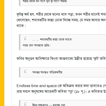
শরীর থেকে মন খসে খুব ফুঁ লাগে শঙ্খয়
কূটস্থ অর্থ হল, শরীর থেকে মনের খসে পড়া, তখন শরীর মানেই শ
ফেলেছেন, শবদেহটির কান্না ঢেকে দিচ্ছে সময়, যে সময় আবার অনন
থাকে :
... ... শবদেহটির কান্না ঢেকে দ্যাখে
সময় যেন অনন্তকে ছোঁয়।
কবির অনুভব আবিষ্কারে কিংবা আপ্তবাক্যে উন্নীত হয়েছে 'কূট' কবি
অনন্তর অনন্তও অতিক্রমণীয়
Endless time and space-কে অতিক্রম করার কথা ভাবতেও পের
প্রায় সমান অনুষঙ্গের আরেকটি কবিতা 'গূঢ়' (১৮ পৃ.)। এ কবিতার উপ
ইঁদুর অন্ধকারে — মুখবন্ধ সরা