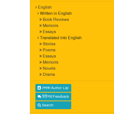
English
Written in English
Book Reviews
Memoirs
Essays
Translated into English
Stories
Poems
Essays
Memoirs
Novels
Drama
লেখক/Author List
চিঠিপত্র/Feedback
Search