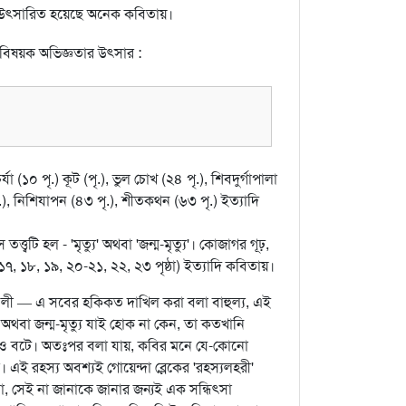
ুভব উৎসারিত হয়েছে অনেক কবিতায়।
ব বিষয়ক অভিজ্ঞতার উৎসার :
চর্যা (১০ পৃ.) কূট (পৃ.), ভুল চোখ (২৪ পৃ.), শিবদুর্গাপালা
পৃ.), নিশিযাপন (৪৩ পৃ.), শীতকথন (৬৩ পৃ.) ইত্যাদি
ত্ত্বটি হল - 'মৃত্যু' অথবা 'জন্ম-মৃত্যু'। কোজাগর গূঢ়,
 ১৭, ১৮, ১৯, ২০-২১, ২২, ২৩ পৃষ্ঠা) ইত্যাদি কবিতায়।
ূত্রাবলী — এ সবের হকিকত দাখিল করা বলা বাহুল্য, এই
 অথবা জন্ম-মৃত্যু যাই হোক না কেন, তা কতখানি
োও বটে। অতঃপর বলা যায়, কবির মনে যে-কোনো
এই রহস্য অবশ্যই গোয়েন্দা ব্লেকের 'রহস্যলহরী'
া, সেই না জানাকে জানার জন্যই এক সন্ধিৎসা