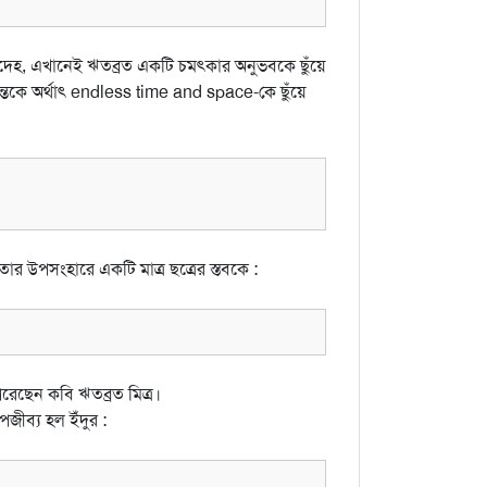
বদেহ, এখানেই ঋতব্রত একটি চমৎকার অনুভবকে ছুঁয়ে
্তকে অর্থাৎ endless time and space-কে ছুঁয়ে
তার উপসংহারে একটি মাত্র ছত্রের স্তবকে :
েছেন কবি ঋতব্রত মিত্র।
জীব্য হল ইঁদুর :