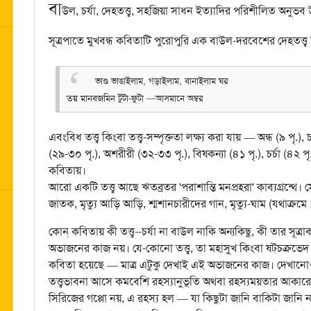
বা
উল, চর্যা, দেহতত্ত্ব, সহজিয়া সাধন ইত্যাদির পরিশীলিত অন
সূত্রপাতে মুখবন্ধ কবিতাটি পুরোপুরি এক বাউল-দরবেশের দেহতত্ত্
ভাণ্ড ভাঙাইলাম, গড়াইলাম, বানাইলাম ঘর
তয় মানবজমিন টুটা-ফুটা —আসমানে অম্বর
এবংবিধ তত্ত্ব কিংবা তত্ত্ব-সম্পৃক্ততা লক্ষ্য করা যায় — অন্ধ (৯ পৃ.), 
(২৯-৩০ পৃ.), অশরীরী (৩২-৩৩ পৃ.), বিষকন্যা (৪১ পৃ.), চর্চা (৪২ 
কবিতায়।
আরো একটি তত্ত্ব আছে ঋতব্রতর 'পরাশান্তি মনপ্রহরা' কাব্যগ্রন্থে। সে ত
জাতক, মৃত্যু আড়ি আড়ি, শ্মশানচারীদের গান, মৃত্যু-ঘাম (যথাক্রমে
কোন্‌ কবিতায় কী তত্ত্ব--চর্যা না বাউল নাকি অন্যকিছু, কী তার স
অভাজনের কাজ নয়। যে-কোনো তত্ত্ব, তা মহাসুখ কিংবা ষট্‌চক্রভেদ
কবিতা হয়েছে — মাত্র এটুকু দেখাই এই অভাজনের কাজ। দেখান
তত্ত্বভাবনা আসে কমবেশি রহস্যানুভূতি অথবা রহস্যময়তার আকারে। 
সিরিজের গপ্পো নয়, এ রহস্য হল — যা কিছুটা জানি বাকিটা জানি ন