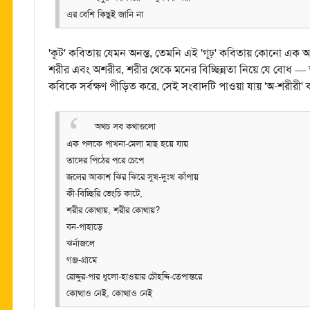
এর বেশি কিছুই জানি না
'কূট' কবিতায় যেমন অনন্ত, তেমনি এই 'গূঢ়' কবিতায় কোনো এক অজ্ঞ
শরীর এবং অশরীর, শরীর থেকে মনের বিচ্ছিন্নতা নিয়ে যে বোধ — তা
কবিকে সর্বক্ষণ পীড়িত করে, সেই সংবাদটি পাওয়া যায় 'অ-শরীরী' 
অথচ সব কথাগুলো
এক পলকে পাখনা-মেলা মাছ হয়ে যায়
তাদের পিঠের পরে চেপে
জলের আকাশ ঝির ঝিরে সুখ-দুঃখ কাঁপায়
কী-বিচ্ছিরি ভেংচি কাটে,
শরীর কোথায়, শরীর কোথায়?
বন-পাহাড়ে
ঝর্নাজলে
গঞ্জ-গ্রামে
রোদ্দুর-পার ধুলো-হাওয়ার চৌহদ্দি-তেপান্তরে
কোত্থাও নেই, কোত্থাও নেই