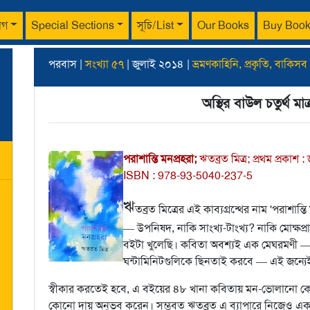
াগ
Special Sections
সূচি/List
Our Books
Buy Boo
পরবাস |
সংখ্যা ৫৭
| জুলাই ২০১৪ |
ভ্রমণকাহিনি, প্রকৃতি, বাকিসব
অস্থির বাউল চতুর্থ মাত্
পরাশান্তি মনপ্রহরা;
ঋতব্রত মিত্র; প্রথম প্রকাশ :
ISBN : 978-93-5040-237-5
ঋ
তব্রত মিত্রের এই কাব্যগ্রন্থের নাম 'পরাশান্তি
— উপনিষদ, নাকি সাংখ্য-টাংখ্য? নাকি মোক্ষপ
বইটা খুলেছি। কবিতা অবশ্যই এক মেঘরমণী — 
ঘন্টামিনিটগুলিকে ছিনতাই করবে — এই জন্য
স্বীকার করতেই হবে, এ বইয়ের ৪৮ খানা কবিতায় মন-ভোলানো কো
কোনো দায় অনুভব করেন। সম্ভবত ঋতব্রত এ ব্যাপারে নিজেও এক সজা