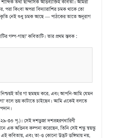
 শাব্দিক তথা ছান্দসিক অভিব্যক্তিই কবিতা। আমরা
র, পরা কিংবা অপরা বিদ্যারাশির চমক থাকে তো
 চমৎকৃতি নেই শুধু চমক আছে — পাঠকের তাতে অনুরাগ
র গল্প-গাছা' কবিতাটি। তার প্রথম স্তবক :
, নিশ্চয়ই তাঁর গা ছমছম করে, এবং আপনি-আমি যেমন
'দুগ্‌গা' বলে ভয় কাটাতে চাইছেন। আমি একেই বলতে
রূপদান।
 (২৯-৩০ পৃ.)। সেই দশভুজা দশপ্রহরণধারিণী
ানে এক অভিনব কল্পনা করেছেন, তিনি সেই শম্ভু স্বয়ম্ভু
এই কবিতায়, এবং তা-ও কোনো উদ্ভট ভঙ্গিমায় নয়,