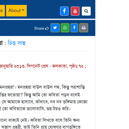
ks
About
Share
রা
:
চিত্ত সাহু
 জানুয়ারি ২০১৩, সিগনেট প্রেস - কলকাতা, পৃষ্ঠাঃ ৭২ ;
 মনপ্রহরা'। মনপ্রহরা বাউল বাউল গন্ধ, কিন্তু পরাশান্তি
্রাপ্তির ফতোয়া? কিন্তু আমি তো কবিতা পড়ব বলেই
সে আমাকে হাসাবে, কাঁদাবে, নব নব ভঙ্গিমায় কেজো
েই তো কবিতাকে ভালোবাসি, ভয়-টয়ও করি।
নো বাক্যই নেই। কবিতা লিখতে বসে তিনি অন্য
গ প্রহরী, তাই তিনি প্রায় ঘোষণার বাগ্‌ভঙ্গিতে