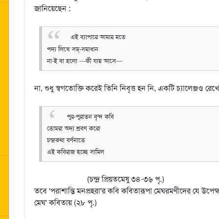
জানিয়েছেন :
এই ব্যাপারে আমার মতে
পদ্য লিখে সম্‌-সমাধান
না-ই বা হলো —কী যায় আসে—
না, শুধু স্বগতোক্তি করেই তিনি নিবৃত্ত হন নি, একটি চ্যালেঞ্জও রেখ
পুর-পুরাতন বৃন্দ কবি
তোমরা অদ্য শ্রবণ করো
চন্দ্রকথা বর্ণনাতে
এই কবিরাজ হচ্ছে সামিল
(চন্দ্র প্রিয়তমেষু ৩৪-৩৬ পৃ.)
তবে 'পরাশান্তি মনপ্রহরা'র কবি কবিতারূপা মেঘরমণীদের যে উপেক্
মেঘ' কবিতায় (২৮ পৃ.)