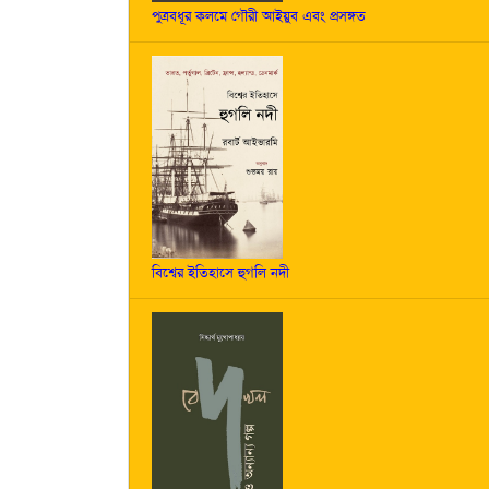
পুত্রবধূর কলমে গৌরী আইয়ুব এবং প্রসঙ্গত
বিশ্বের ইতিহাসে হুগলি নদী