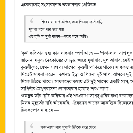
একেবারেই সংসারমনস্ক ভয়ভাবনার প্রেক্ষিতে —
শিবের মা-বাপ কাঁপছে ভয়ে শিবের কোঠাবাড়ি
'দুগ্‌গা' বলে পার হয়ে যায়
এই বুঝি মা দুর্গা বলেন—সবার সঙ্গে আড়ি।
'কূট' কবিতায় গুহ্য কায়াসাধনার স্পর্শ আছে — 'শঙ্খ-লাগা সাপ দু
জানেন, মনুষ্য দেহকান্তের গোড়ায় আছে মূলাধার, মূল আধার, সেই আধ
কুণ্ডলীকৃত, যেমন সাপ বা সাপেরা কুণ্ডলী পাকিয়ে থাকে।
সাধকও এক
দিতেই সাধনা করেন। তখনও ইড়া ও পিঙ্গলা দুই সাপ, আসলে দুই নাড়ি 
দিকে উঠতে থাকে। সাধকদের কথায় এই দুই সাপের একটি সাপ, অপর
সাপিনীর মৈথুনবাসনা লোকভাষায় হয়েছে 'শঙ্খ-লাগা'।
ঋতব্রত তাঁর 'কূট' কবিতায় এই শঙ্খলাগা সাপদুখানির কথা বলেছেন
মিলন-মুহূর্তের ছবি আঁকেননি, এঁকেছেন তাদের আকস্মিক বিচ্ছেদের কথা
চিত্রকল্পের মাধ্যমে —
শঙ্খ-লাগা সাপ দুখানি ছিটকে সরে গেলে