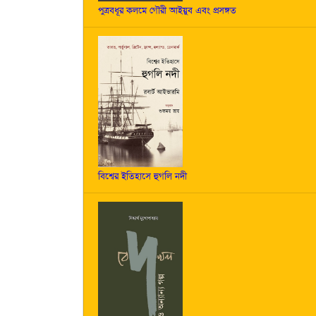
পুত্রবধূর কলমে গৌরী আইয়ুব এবং প্রসঙ্গত
বিশ্বের ইতিহাসে হুগলি নদী