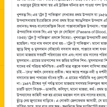
ও শুভত্বের চুঁইয়ে আসা স্বর এই ট্রাজিক ঘটনার রূপ পাওয়া গল্প
খুশবন্ত সিং-এর 'ট্রেন টু পাকিস্তান' লেখকের প্রথম উপন্যাস যা ১
উপন্যাসধারায় ইংরেজিতে লেখা প্রথম ইণ্ডো অ্যাঙলিয়ান উপন্যাস 
প্রধানতঃ অখণ্ড বাংলাকেন্দ্রিক কিংবা পাঞ্জাবকেন্দ্রিক উপন্যাস। 
ঔপন্যাসিক নানক সিং-এর 'খুন দে সোহিলে' (Paeans of Blood,
1949) 'ট্রেন টু পাকিস্তান' প্রসঙ্গে বিবেচ্য। খুশবন্তের উপন্যাসটি 
হয়েছিল। পরে নাম বদলে রাখা হয়—'ট্রেন টু পাকিস্তান'। মানো মাজরা স
জুড়ে হিন্দু ও মুসলমান সৌহার্দ্যে বসবাস করত, পাঞ্জাবে দাঙ্গা য
মানো মাজরায় সত্তরটি পরিবারের বাস এবং লালা রাম লালের পরিবার
মুসলমান। গ্রামের চারপাশের সব জমির মালিক শিখ। মুসলমানরা 
যাদের ধর্ম পরিচয় অনিশ্চিত। একটি মাত্র বস্তুকে সকল বাসিন্দা শ্
চাঁই—'দেও' অর্থাৎ দেবতার প্রতীক। আর আছে শতদ্রু নদী ও দর্শনী
বসানোর জন্য পাথরের বাঁধের সৃষ্টি। এ গ্রামের পরিচিতি শুধু রেলস্ট
না। ১৯৪৭ গ্রীষ্মের পূর্ব পর্যন্ত মানো মাজরায় সবসময় নিরুপদ্রব আল
চারটি ভাগে বিভক্ত—ডাকাতি, কলিযুগ, মানো মাজরা, কর্ম। প্রথম ভাগে
উপন্যাসের কাহিনী শুরু হয় গ্রামের মহাজন লাল রাম লালের হত্যা
ছুঁড়ে দেয় জুগ্যতের বাড়িতে। এ লোকটা জেলফেরত আসামী, সে মাঠে
তাঁতির মেয়ে, তার বাপ প্রায় অন্ধ। অন্যদিকে হিন্দু ম্যাজিস্ট্রেট হু