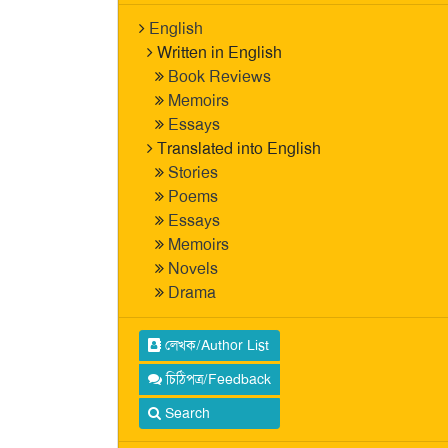
English
Written in English
Book Reviews
Memoirs
Essays
Translated into English
Stories
Poems
Essays
Memoirs
Novels
Drama
লেখক/Author List
চিঠিপত্র/Feedback
Search