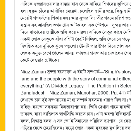
এদিকে গুজরানওয়ালার রাস্তায় বাস থেকে নামিয়ে শিখদের কুপিয়ে
হল। হুকুম চাঁদের আর্দালির মেয়েটা, চলেছিল স্বামীর ঘরে, কিন্তু স
মেয়েটা গণধর্ষণের শিকার হল। আর সুন্দর সিং তীব্র গরমে চল্লিশ জন
সন্তান সহ আসছিল তখন ট্রেন আটক হল এক স্টেশনে। সুন্দর তার তৃ
দিয়ে বাচ্চাদের ও স্ত্রীকে গুলি করে মারল। এদিকে সেতুর কাছে 
একটা লোক সেতুতে বাঁধা রশিটা কেটে দিচ্ছিল, গুলি খেয়ে সে পড়
দ্বিখণ্ডিত হয়ে দুদিকে ঝুলে পড়লো। ট্রেনটি তার উপর দিয়ে গেল এব
লেখক অনুক্ত রেখে গেলেন আসন্ন গণহত্যা প্রসঙ্গ আর দেখালেন শেষ 
কেটে দেওয়ার চেষ্টাকে।
Niaz Zaman সুন্দর বলেছেন এ বইটি সম্পর্কে—'Singh's stor
land and the people with the story of communal differ
everything.' (A Divided Legacy - The Partition in Sele
Bangladesh - Niaz Zaman, Manohar, 2000, Pg. 41) যদিও 
দেখাতে চান দুই সম্প্রদায়ের মধ্যে সম্পর্ক সবসময় খারাপ ছিল না। তা
সহিষ্ণু, হয়তো সবসময় মিত্রভাবাপন্ন নয়। তিনি দেখান গ্রামে যাব
ডাকাত, যারা ব্যক্তিগত স্বার্থসিদ্ধি করতে চান। এটা অবশ্য ইতিহাসস
বদল, সিদ্ধান্ত বদল এ সব তো ইতিহাসের পরিচিত ব্যাপার। যে ক
এড়িয়ে যেতে চেয়েছিলেন। বড়ো জোর একটা যুবকের মুখ দিয়ে ব