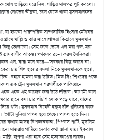
 গরু মোষ তাড়িয়ে ঘরে নিল, গাড়ির মালপত্র লুট করলো।
মাল্লার লোভের তীব্রতা, চলে যেতে থাকা মুসলমানদের
কথা, যা হয়তো পারস্পরিক সাম্প্রদায়িক হিংসার মেটাফর
রামে মাল্লি ও তার সাঙ্গোপাঙ্গরা কিভাবে মুসলমান
সব কিছু ভোলালো। সেই জলে ভেসে এল মরা গরু, মরা
েই গ্রামবাসীর আতঙ্ক। গণকবর রচনা করল সৈনিকরা।
কয়েকজন এল, যারা মনে করে—'সরকার কিছু করবে না।
েরা চায় শিখ হত্যার বদলা নিতে মুসলমানকে হত্যা,
চিত। বহরে হামলা করা উচিত। মিত সিং শিখদের পক্ষে
ীকাল এক ট্রেন মুসলমান শরণার্থীকে পাকিস্তানে
া একে একে এই কাজের জন্য উঠে দাঁড়াল। আগামী কাল
 কামরার ছাদে বসা চার পাঁচ'শ লোক পড়ে যাবে, যাদের
য়ে গুলি। মুসলমান বিদ্বেষী হুকুম চাঁদ খুনিদের কাজ
য়। 'গোটা দুনিয়া পাগল হয়ে গেছে। পাগল হতে দিন।
র কথায় আসন্ন বিপজ্জনকতা, পিপলস পার্টি, মুসলিম
 মানো মাজরায় পাঠিয়ে দেবার কথা জানা যায়। ইকবাল
মাল্লি, জুগগা এরা হবে সেই হত্যাকাণ্ডের নায়ক।