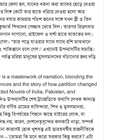
 মেরে ফেলা হল, যাদের খতনা করা তাদের ছেড়ে দেওয়া
্বামীর লিঙ্গ কেটে তার হাতে ধরিয়ে দেওয়া হলো আর
ের বসার কামরায় পাঁচশ জনের সঙ্গে যখন স্ত্রী ও তিন
ষ্ণার্ত শিশুদের পেচ্ছাব খেতে দিল। তারপর রিভলবার
মেশিনগান লাগানো, রাইফেল ও বর্শা হাতে ঘাতকের দল।
ে গেল। ''তার পড়ে যাওয়ার সাথে সাথে রশি মাঝখানে
ং পাকিস্তানে চলে গেল।' এখানেই উপন্যাসটির সমাপ্তি।
পর্যন্ত মরিয়া মানুষের মুসলমানদের বাঁচানোর জন্য দড়ি
y is a masterwork of narration, blending the
ences and the story of how partition changed
cted Novels of India, Pakistan, and
উপন্যাসটির শেষ ট্রাজেডিতে তথাপি লেখক আদ্যন্ত
ঁর বর্ণিত গ্রামের বাসিন্দারা, শিখ ও মুসলমানরা,
তীয় কিছু বিপর্যয়ের পিছনে আছে বাইরের লোক, বা
িদ্ধ নয়, কারণ, দেশনেতৃবৃন্দের কলকাঠি নাড়া, সম্পর্ক
োনো কারণেই হোক খুশবন্ত এই ভারতবর্ষীয় রাজনীতিকে
লান—'তোমরা কি মনে করো সরকার কিছু করবে? এটা