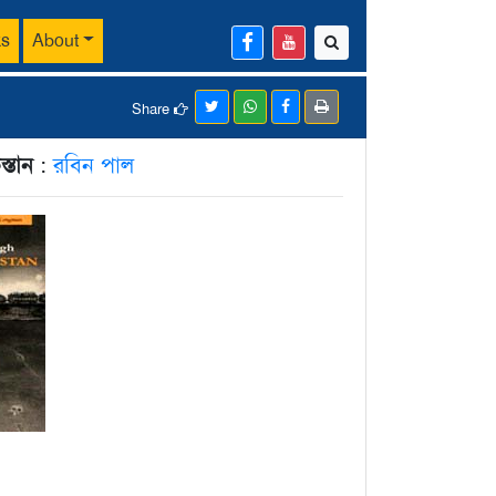
ks
About
Share
স্তান
:
রবিন পাল