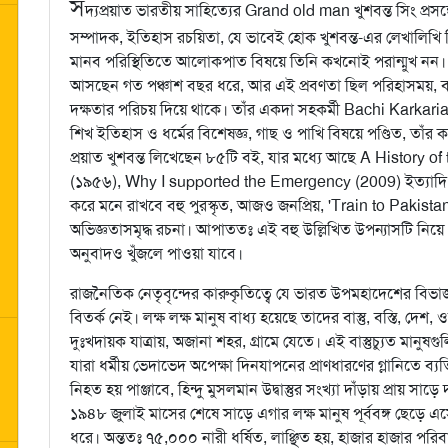
স
দ্যপ্রয়াত ভারতীয় সাহিত্যের Grand old man খুশবন্ত সিং প্রসঙ
সম্পাদক, ইতিহাস রচয়িতা, যে ভাবেই হোক খুশবন্ত-এর লেখালিখি
মানব পরিস্থিতিতে আলোকপাত বিষয়ে তিনি কখনোই পরান্মুখ নন। এ
আসছেন গত পঞ্চাশ বছর ধরে, আর এই প্রবণতা ছিল পরিহাসময়, বাগবৈ
দক্ষতার পরিচয় দিয়ে থাকে। তাঁর একদা সহকর্মী Bachi Karkaria 
শিখ ইতিহাস ও ধর্মের বিশেষজ্ঞ, গাছ ও পাখি বিষয়ে পণ্ডিত, তাঁ
প্রয়াত খুশবন্ত লিখেছেন ৮৫টি বই, যার মধ্যে আছে A History of
(১৯৫৬), Why I supported the Emergency (2009) ইত্যাদি
করে মনে রাখবে বহু পুরস্কৃত, আজও জনপ্রিয়, 'Train to Pakistan' 
অভিজ্ঞতাসমৃদ্ধ রচনা। আপাততঃ এই বহু উল্লিখিত উপন্যাসটি নিয়ে
অনুবাদও খুঁজলে পাওয়া যাবে।
রাজনৈতিক নেতৃবৃন্দের কারুকৃতিত্বে যে ভারত উপমহাদেশের বিভা
বিতর্ক নেই। লক্ষ লক্ষ মানুষ বাধ্য হয়েছে তাদের বাস্তু, বস্তি, দেশ,
দুঃখদায়ক যাত্রায়, অজানা শহর, গ্রামে যেতে। এই বাস্তুচ্যুত মানুষ
যারা ধর্মীয় ভেদাভেদ অপেক্ষা দিনযাপনের প্রাণধারণের গ্লানিতে ব্
নিহত হয় পাঞ্জাবে, হিন্দু মুসলমান উদ্বাস্তুর সংখ্যা দাঁড়ায় প্রায় সাড়ে
১৯৪৮ জুলাই মাসের শেষে সাড়ে এগার লক্ষ মানুষ পূর্ববঙ্গ ছেড়ে এস
ধরে। অন্ততঃ ৭৫,০০০ নারী ধর্ষিত, লাঞ্ছিত হয়, হাজার হাজার পরিবার 