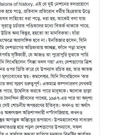
vulsions of history. এই যে দুই নেশনের বলপ্রয়োগে
লক হয়ে পড়ে, প্রতিবাদ প্রতিরোধ ধর্মীয় হিংস্রতায় উড়ে
সব সাহিত্যে ধরা পড়ে, ধরা হয়, তাকেই বলা যায়
দূরত্বে চর্চারত পণ্ডিতদের মধ্যে বিতর্ক থাকতে পারে,
ওয়া উচিত অন্য কিছুর, হয়তো তা মানবিকতা। যাঁরা
েত্রে অপ্রাসঙ্গিক হবে না। ইনতিজার হুসেন, যিনি
েশভাগের অভিজ্ঞতায় আচ্ছন্ন, ফাঁদে পড়া মানুষ
যয় সৃষ্টিকারী, যে আজও তা পুরোপুরি বুঝতে পারি
নি লিখেছিলেন 'সিক্কা বদল গয়া' এবং দেশভাগের ত্রিশ
র ওপর ভিত্তি ক'রে যে উপন্যাস রচিত হয়, তার আতঙ্ক
ব মূল্যবোধের স্বর। কমলেশ্বর, যিনি লিখেছিলেন 'কত
কথা স্মরণ গুরুত্বপূর্ণ। একমাত্র কল্পনাপ্রবণ লেখকই
তে পারে, উদ্বেলিত করতে পারে মানুষকে। অলোক ভাল্লা
ষের দৈনন্দিন জীবনের পাথেয়, ১৯৪৭-এর পরে তা অদৃশ্য
 সেই শোচনীয় অপহরণের ইতিবৃত্ত। কখনও তা অর্থাৎ
 কখনও অশ্রুসজল অভিশাপদায়ী নস্টালজিয়ায়, কখনও
াস্তুর আগন্তুক অস্তিত্বের রূপায়ণে। উপমহাদেশের সাধারণ
ক্ষঘাতগ্রস্ত হয়ে পড়ল দেশভাগের উপন্যাসে, সফল
স্বার্থগত অন্ধতা ছাপিয়ে মনুষ্যত্ব বিনষ্টির আর্তস্বর