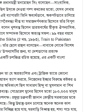
্গে প্রধানমন্ত্রী মনমোহন সিং বলেছেন—সাংবাদিক,
 ছিল উস্‌কে দেওয়া গল্প কথকের মতো, যেসব লেখায়
ই ব্যাপারটা তিনি অব্যর্থভাবে, অকপটভাবে চালিয়ে
দগ্ধ্য দীপ্ত যা সমাজদর্পণকার হিসেবে তাঁর বিপুল
বলেন খুশবন্ত ছিলেন ভারতবর্ষের স্বীকৃত ঔপন্যাসিক,
র কালে সম্পাদক হিসেবে অত্যন্ত সফল। ৯৯ বছর বয়সে
 the Sikhs (2 খণ্ড, ১৯৬৩), Train to Pakistan
। তাঁর ছেলে রাহুল বলেছেন—বাবাকে লোকে বিশেষ
উপন্যাসটির জন্য, যা দেশভাগের প্রত্যক্ষ
 একটি চলচ্চিত্র রচিত হয়েছে, এর একটি বাংলা
জন তা যে অপ্রত্যাশিত এবং ট্রাজিক তাতে কোনো
 ওয়াতন্‌ ত্যাগ করতে, নিজেদের ইচ্ছার বিরুদ্ধে কষ্টকর ও
গুলির অধিকাংশ ছিল সাধারণ হিন্দু বা মুসলমান বা শিখ
যতিব্যস্ত। পেণ্ডেরেল মুনের হিসেব মতো ১৮০,০০০ মানুষ
 দশলক্ষ। প্রফুল্ল চক্রবর্তী জানান কেন্দ্রীয় সরকারের মতে
েছে। কিন্তু উদ্বাস্তু-ভবন চলেছে অনেক অনেক কাল
বিচ্ছিন্ন হয়ে যায়, ঘরবাড়ি বিধ্বস্ত হয়, শস্য পচে যায়,