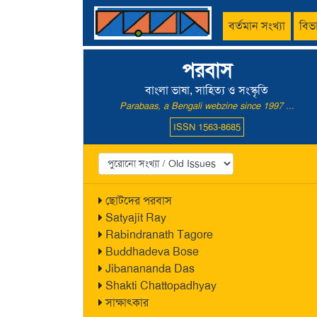
বর্তমান সংখ্যা
বিভ
পরবাস
বাংলা ভাষা, সাহিত্য ও সংস্কৃতি
Parabaas, a Bengali webzine since 1997 ...
ISSN 1563-8685
ছোটদের পরবাস
Satyajit Ray
Rabindranath Tagore
Buddhadeva Bose
Jibanananda Das
Shakti Chattopadhyay
সাক্ষাৎকার