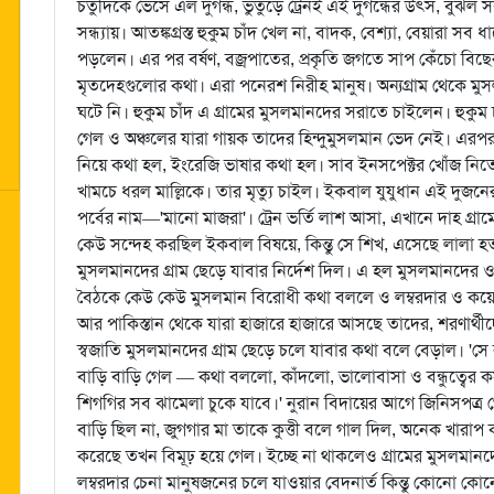
চতুর্দিকে ভেসে এল দুর্গন্ধ, ভুতুড়ে ট্রেনই এই দুর্গন্ধের উৎস, বুঝল 
সন্ধ্যায়। আতঙ্কগ্রস্ত হুকুম চাঁদ খেল না, বাদক, বেশ্যা, বেয়ারা সব
পড়লেন। এর পর বর্ষণ, বজ্রপাতের, প্রকৃতি জগতে সাপ কেঁচো বিছের
মৃতদেহগুলোর কথা। এরা পনেরশ নিরীহ মানুষ। অন্যগ্রাম থেকে ম
ঘটে নি। হুকুম চাঁদ এ গ্রামের মুসলমানদের সরাতে চাইলেন। হুকুম চ
গেল ও অঞ্চলের যারা গায়ক তাদের হিন্দুমুসলমান ভেদ নেই। এরপ
নিয়ে কথা হল, ইংরেজি ভাষার কথা হল। সাব ইনসপেক্টর খোঁজ নিতে
খামচে ধরল মাল্লিকে। তার মৃত্যু চাইল। ইকবাল যুযুধান এই দু
পর্বের নাম—'মানো মাজরা'। ট্রেন ভর্তি লাশ আসা, এখানে দাহ গ্
কেউ সন্দেহ করছিল ইকবাল বিষয়ে, কিন্তু সে শিখ, এসেছে লালা হত
মুসলমানদের গ্রাম ছেড়ে যাবার নির্দেশ দিল। এ হল মুসলমানদের ওপর শ
বৈঠকে কেউ কেউ মুসলমান বিরোধী কথা বললে ও লম্বরদার ও কয়ে
আর পাকিস্তান থেকে যারা হাজারে হাজারে আসছে তাদের, শরণার্থীদের 
স্বজাতি মুসলমানদের গ্রাম ছেড়ে চলে যাবার কথা বলে বেড়াল। 'সে 
বাড়ি বাড়ি গেল — কথা বললো, কাঁদলো, ভালোবাসা ও বন্ধুত্বের 
শিগগির সব ঝামেলা চুকে যাবে।' নুরান বিদায়ের আগে জিনিসপত্র 
বাড়ি ছিল না, জুগগার মা তাকে কুত্তী বলে গাল দিল, অনেক খারাপ
করেছে তখন বিমূঢ় হয়ে গেল। ইচ্ছে না থাকলেও গ্রামের মুসলমানদ
লম্বরদার চেনা মানুষজনের চলে যাওয়ার বেদনার্ত কিন্তু কোনো কোনো 