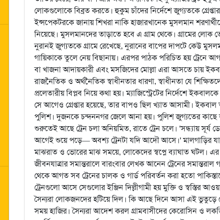
লোকগুলোকে বিব্রত করতে। হুকুম চাঁদের নির্দেশে জুগ্যতকে গ্রেপ্তার
ইন্সপেকটরকে জানায় শিখরা নাকি হাজারখানেক মুসলমান শরণার্থীদ
নিয়েছে। মুসলমানদের তাড়াতে হবে এ গ্রাম থেকে। গ্রামের লোক ত
নুরানই জুগ্যতকে গ্রামে রেখেছে, নুরানের বাপের দাপটে কেউ মুসলমা
গায়িকাকে তুলে নেয় বিছানায়। এরপর পাঠক পরিচিত হয় ট্রেনে আগত 
বা খাজনা আদায়কারী এবং মসজিদের মোল্লা এরা আসতে চায় ইকবাল
রাজনৈতিক ও অর্থনৈতিক স্বাধীনতার ধারণা, স্বাধীনতা যে শিক্ষিতদের
প্রলেতারীয় বিপ্লব নিয়ে কথা হয়। ম্যাজিস্ট্রেটের নির্দেশে ইকবালকে গ্
সে আগেও গ্রেপ্তার হয়েছে, তার বাপও ছিল খ্যাত আসামী। ইকবা
পুলিশ। দুজনকে চন্দননগর জেলে আনা হয়। পুলিশ জুগ্যতের কাছে ডা
শুরুতেই আছে ট্রেন চলা অনিয়মিত, রাতে ট্রেন চলে। 'সন্ধ্যায় সূর্
আগেই শুয়ে পড়ে— অবশ্য ট্রেনটা যদি আদৌ আসে।' মালগাড়ির যাতায়া
মাঝরাত ও ভোরের মাঝ সময়ে, লোকেদের স্বপ্নে ব্যাঘাত ঘটল। এ
জীবনযাত্রার সমান্তরালে বারংবার লেখক আনেন ট্রেনের সমান্তরাল গতি
থেকে আগত সব ট্রেনের চালক ও গার্ড পরিবর্তন করা হতো পাকিস্তা
ট্রেনগুলো আসে সেগুলোর ইঞ্জিন দিল্লীগামী হয় মুক্তি ও স্বস্তির 
সৈন্যরা লোকজনদের হটিয়ে দিল। কি আছে দিনে আসা এই ভুতুড়ে ট
সময় হাজির। সৈন্যরা আদেশ করল গ্রামবাসীদের কেরোসিন ও লকড়ি 