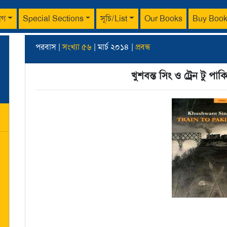
াগ
Special Sections
সূচি/List
Our Books
Buy Boo
পরবাস |
সংখ্যা ৫৬
| মার্চ ২০১৪ |
প্রবন্ধ
খুশবন্ত সিং ও ট্রেন টু পাকি