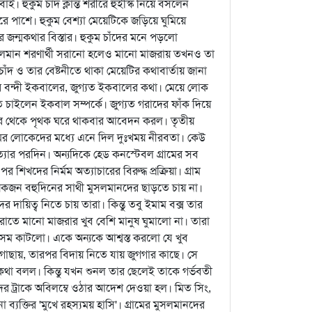
সবাই। হুকুম চাঁদ ক্লান্ত শরীরে হুইস্কি নিয়ে বসলেন
 ধারে পাশে। হুকুম বেশ্যা মেয়েটিকে জড়িয়ে ঘুমিয়ে
 জন্মকথার বিস্তার। হুকুম চাঁদের মনে পড়লো
ুসলমান শরণার্থী সরানো হলেও মানো মাজরায় তখনও তা
াঁদ ও তার বেষ্টনীতে থাকা মেয়েটির কথাবার্তায় জানা
র বন্দী ইকবালের, জুগ্যত ইকবালের কথা। মেয়ে লোক
 চাইলেন ইকবাল সম্পর্কে। জুগ্যত গরাদের ফাঁক দিয়ে
জনের থেকে পৃথক ঘরে থাকবার আবেদন করল। তৃতীয়
রামের লোকেদের মধ্যে এনে দিল দুঃখময় নীরবতা। কেউ
্যার পরদিন। অন্যদিকে হেড কনস্টেবল গ্রামের সব
িখদের নির্মম অত্যাচারের বিরুদ্ধ প্রক্রিয়া। গ্রাম
কজন বহুদিনের সাথী মুসলমানদের ছাড়তে চায় না।
দায়িত্ব নিতে চায় তারা। কিন্তু তবু ইমাম বক্স তার
রাতে মানো মাজরার খুব বেশি মানুষ ঘুমালো না। তারা
কসম কাটলো। একে অন্যকে আশ্বস্ত করলো যে খুব
গোছায়, তারপর বিদায় নিতে যায় জুগগার কাছে। সে
 কথা বলল। কিন্তু যখন শুনল তার ছেলেই তাকে গর্ভবতী
ের ট্রাকে অবিলম্বে ওঠার আদেশ দেওয়া হল। মিত সিং,
ব্যক্তির 'মুখে রহস্যময় হাসি'। গ্রামের মুসলমানদের