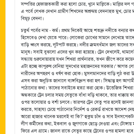
সম্পত্তির হেফাজতকারী করা হলো চোর, খুনে মাল্লিকে। মাল্লির দল
এ পর্বে লেখক দেখান গ্রামীণ শিখদের অশ্রুময় বেদনাহত মুখ, চোর 
বিমূঢ় বেদনা।
চতুর্থ পর্বের নাম - কর্ম। প্রথম দিকেই আছে শতদ্রু নদীতে বন্যার 
হিসেবেও দেখা যেতে পারে। লোকেরা চোখের সামনে দেখেছে তাদের গ্
বাড়ি ধ্বংস করছে, লুটপাট করছে। নদীর ক্রমবর্ধমান জল তাদের 
মানুষ। সবাই বুঝলো এদের খুন করা হয়েছে। ট্রেন দেখলেই, থামল
সন্ধ্যায় গুরুদোয়ারায় যখন শিখরা প্রার্থনারত, তখন জীপে করে 
এটা হচ্ছে কাপুরুষ বেনিয়া সুদখোর মহাজনদের সরকার।' আগত লোক
নারীদের অপহরণ ও ধর্ষণ করা হোক। মুসলমানদের বাড়ি লুঠ করা উ
এসব করা অনুচিত জানালে ব্যঙ্গবিদ্রুপ করা হল। সিদ্ধান্ত হল আগাম
পাঠানোর কথা। তাদের সবাইকে হত্যা করা হোক। উত্তেজিত শিখর
অন্ধকারে ট্রেন চলার সময় সেতুতে বাঁধা দড়ি থাকবে, তার ধাক্কায়
ওপর তলোয়ার ও বর্শা চলবে। তারপর ট্রেন সেতু পার হলেই জানলা দি
করতে, সাহায্য চেয়ে পাঠানোর নির্দেশ ও রেকর্ড রাখতে আদেশ দে
আরো হাজার খানেক মরলেই বা কি?' হুকুম চাঁদ ও সাব ইনসপেকটরে
লীগ কর্মীদের কথা, ইকবাল ও জুগগাকে ছেড়ে দেওয়া এবং টোঙ্গায়
ফিরে এল গ্রামে। জানল রাতে সেতুর কাছে ট্রেনের ওপর হামলা হবে। 