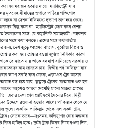
 করা হয় মহাজন হত্যার দায়ে। ম্যাজিস্ট্রেট সাব
ের মৃতদেহ সীমান্তের ওপারে পাঠিয়ে প্রতিশোধ
ো জানে না দেশটা ইতিমধ্যে দুভাগে ভাগ হয়ে গেছে।
নদের কিছু বলে না। ম্যাজিস্ট্রেট জোর করে বেশ্যা
ইকবালের সঙ্গে, যে কম্যুনিস্ট সমাজকর্মী। লম্বরদার
ের সঙ্গে কথা বলতে। এদের সঙ্গে কথাবার্তায়
 জন্য, দেশ জুড়ে ধ্বংসের বাতাস, বুর্জোয়া বিপ্লব ও
রেপ্তার করা হয়। গ্রেপ্তার হওয়া জুগ্যত নির্বিকার কারণ
ল তাকে বোঝাতে যায় তাকে বদমাশ বানিয়েছে সরকার ও
কাতদের নাম জানতে চায়। দ্বিতীয় পর্ব 'কলিযুগ' যার
য ডোবার আগে সবাই ঘরে ঢোকে, এক্সপ্রেস ট্রেন আসার
ত বন্ধ হয়ে যায়, 'ভুতুড়ে ট্রেনের' যাতায়াত শুরু হল
র আগের অংশেও আমরা দেখেছি মানো মাজরা গ্রামের
। এবার দেখা গেল প্ল্যাটফর্মে সৈন্যের টহল, দিল্লী
নের উদ্দেশে রওয়ানা হওয়ার আগে। পাকিস্তান থেকে যে
আওয়াজ তুলে। একদিন পাকিস্তান থেকে এল একটা ট্রেন,
্রেনে। লোকে ভাবে—দুঃসময়, কলিযুগের ঘোর অন্ধকার
নিয়ে হাজির হতে। দুটো ট্রাক কিসব নিয়ে রওনা দিল,