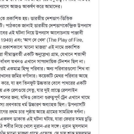
 উপন্যাসে আজও আকর্ষণ করে আমাদের।
৯৫৬তে প্রকাশিত হয়। ভারতীয় দেশভাগ-ভিত্তিক
এটি। পাঠককে জানাই ভারতীয় দেশভাগকেন্দ্রিক উপন্যাস
পাঞ্জাবের এই ঘটনা নিয়ে উপন্যাস আলোচনায় পাঞ্জাবী
 1949) এবং 'আগ দে খেদ' (The Play of Fire,
প্রথম প্রকাশকালে 'মানো মাজরা' এই নামে প্রকাশিত
ীমান্তবর্তী একটি অনুল্লেখ্য গ্রাম, যেখানে শতাব্দী
খন বাঁধল তখনও এখানে সাম্প্রদায়িক টেনশন ছিল না।
ই একমাত্র হিন্দু পরিবার। অন্য পরিবারগুলো শিখ বা
শিখদের জমির বর্গাদার। কয়েকটি মেথর পরিবার আছে
রদ্ধা করে, যা হল তিনফুট উচ্চতার বেলে পাথরের একটি
য় এক রেলওয়ে সেতু, যার দুই প্রান্তে রেললাইন
েশনের জন্য, যদিও কোনো গুরুত্বপূর্ণ ট্রেন এখানে থামে
স্য প্রবণতায় ধর্ম উচ্চারণ অব্যাহত ছিল। উপন্যাসটি
র প্রথম চার পৃষ্ঠায় আছে গ্রামের সামগ্রিক বর্ণনা।
য়, একদল ডাকাত এই ঘটনা ঘটায়, যারা ফেরার সময় চুড়ি
 শবীর নিয়ে খেলে নুরান-এর সঙ্গে। নুরান মুসলমান
কুম চাঁদ মানো মাজরা গ্রামে এসেছে, সে চায় শান্ত মুসলমান