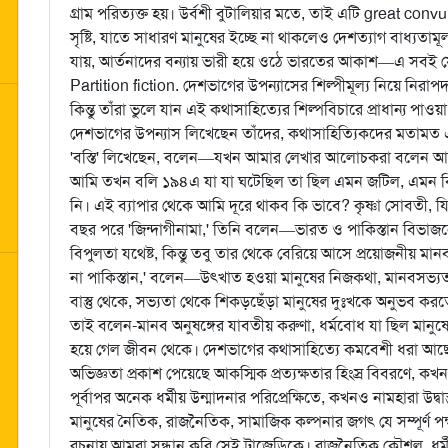
গ্রাম পরিত্যক্ত হয়। উর্বশী বুটালিয়ার মতে, তাই এটি great con
সৃষ্টি, যাতে সাধারণ মানুষের ইচ্ছে না থাকলেও দেশত্যাগ বাধ্যতামূ
যায়, আর্তনাদের বন্যায় ভারী হয়ে ওঠে ভারতের আকাশ—এ সবই যে
Partition fiction. দেশভাগের উপন্যাসের শিল্পীমূল্য নিয়ে নিরাপদ 
কিন্তু তাঁরা ভুলে যান এই কথাসাহিত্যের শিল্পবিচারে প্রাধান্য পা
দেশভাগের উপন্যাস লিখেছেন তাঁদের, কথাসাহিত্যিকদের মতামত এক্ষ
'বস্তি' লিখেছেন, বলেন—যখন আমার লেখার আলোচকরা বলেন আমি দ
আমি তখন বলি ১৯৪এ যা যা ঘটেছিল তা ছিল এমন জটিল, এমন বিপর্
নি। এই ব্যাপার থেকে আমি দূরে থাকব কি ভাবে? কৃষ্ণা সোবতী, যি
বছর পরে 'জিন্দাগীনামা,' তিনি বলেন—ভারত ও পাকিস্তান বিভাজনে
বিপুলতা যথেষ্ট, কিন্তু তবু তার থেকে বেরিয়ে আসে প্রয়োজনীয় মান
না পাকিস্তান,' বলেন—উৎখাত হওয়া মানুষের নিজকথা, মানবসভ্যতার 
বাস্তু থেকে, সভ্যতা থেকে শিকড়ছেঁড়া মানুষের দুঃখকে অনুভব কর
তাই বলেন-মানব অনুষঙ্গের যাবতীয় করুণা, ধর্মবোধ যা ছিল মানু
হয়ে গেল জীবন থেকে। দেশভাগের কথাসাহিত্যে কমবেশী ধরা আছে
অভিজ্ঞতা প্রকাশ পেয়েছে আকস্মিক প্রত্যক্ষতার হিংস্র বিবরণে,
পূর্বাপর অনেক ধর্মীয় উন্মাদনার পরিপ্রেক্ষিতে, কখনও নামহারা উদ্ব
মানুষের নৈতিক, রাজনৈতিক, সামাজিক কল্পনার জগৎ যে সম্পূর্ণ প
রচনায় আমরা সন্ধান করি সেই ট্রাজেডিকে। রাজনৈতিক কৌশল, ধর্মীয় ও 