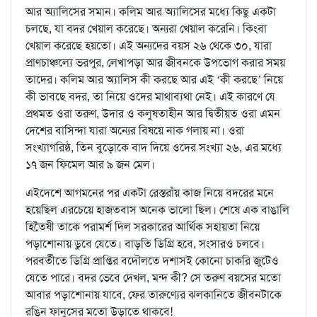
আর অ্যালিসের সমান। কলিম আর অ্যালিসের মধ্যে কিছু একটা
চলছে, যা বদর খেয়াল করেছে। অন্যরা খেয়াল করেনি। কিংবা
খেয়াল করেছে হয়তো। এই অন্যদের বয়স ২৬ থেকে ৩০, যারা
প্রাণচাঞ্চল্যে ভরপুর, লেখাপড়া আর জীবনকে উপভোগ করার সময়
তাদের। কলিম আর অ্যালিস কী করছে আর এই ‘কী করছে’ নিয়ে
কী ভাবছে বদর, তা নিয়ে ওদের মাথাব্যথা নেই। এই কারণে যে
প্রথমত ওরা তরুণ, উদার ও কলুষতাহীন আর দ্বিতীয়ত ওরা এমন
দেশের বাসিন্দা যারা অন্যের বিষয়ে নাক গলায় না। ওরা
সংখ্যাগরিষ্ঠ, তিন বুড়োকে বাদ দিয়ে ওদের সংখ্যা ২৬, এর মধ্যে
১৭ জন ফিমেল আর ৯ জন মেল।
এইদেশে আগমনের পর একটা রেস্তরাঁয় কাজ নিয়ে বদরের মনে
হয়েছিল এরচেয়ে হাজতবাস অনেক ভালো ছিল। শেষে এক বাঙালি
হিতৈষী তাকে পরামর্শ দিল সরকারের আর্থিক সহায়তা নিয়ে
পড়াশোনায় ডুবে যেতে। বাড়তি ডিগ্রি হবে, সংসারও চলবে।
পরবর্তীতে ডিগ্রি প্রাপ্তির বদৌলতে দশাসই কোনো চাকরি জুটেও
যেতে পারে। বদর ভেবে দেখল, মন্দ কী? সে তরুণ বয়সের মতো
আবার পড়াশোনায় যাবে, ফের তারুণ্যের ঝলকানিতে জীবনটাকে
রঙিন ফানুসের মতো উড়াতে থাকবে!