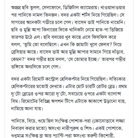
অজস্র ছবি তুলল, সেলফোনে, ডিজিটাল ক্যামেরায়। খাওয়াদাওয়ার
পর পানিতে নামল তিনজন। বদর একটা শর্টস নিয়ে গিয়েছিল। সে
সাগরের অনেকটা গভীরে চলে গেল। বাসেদ ভাই পানিতে নামেনি।
ছবি ও মুন্নি আপা কিনারের দিকে খানিকটা নেমে হাত-পা ভিজিয়ে
তারপর উঠে এল। ছবি বদরের খুব কাছে এসে ফিসফিস করে
বলল, ‘তুমি তো বলেছিলে। এখন কি জামাটা খুলে ফেলব? নিচে
ব্রেসিয়ার আছে। বাসেদ ভাই আর মুন্নি আপার সামনে গিয়ে দাঁড়াব,
কেমন?’ বদর গম্ভীর হয়ে বলল, ‘সে তোমার ইচ্ছে।’ তারপর গম্ভীর
ভঙ্গিতে অন্যদিকে চলে গেল।
বদর একটা রিমোট কন্ট্রোল হেলিকপ্টার নিয়ে গিয়েছিল। সত্যিকার
হেলিকপ্টারের মতোই দেখতে। এটার মোট চারটি রোটর ব্লেড। প্রথম
দু’টো ব্লেডের ওপর আরো দু’টো, সবচেয়ে ওপরে একটা ব্যালান্স
বিম। রিমোটের বিভিন্ন অপশন টিপে এটাকে আকাশে উড়ানো যায়,
নামিয়ে আনা যায়।
পানিতে, বিচে, শুয়ে ছিল সংক্ষিপ্ত পোশাক-পরা (কোনোভাবে লজ্জা
নিবারণ করার মতো) অসংখ্য নারীপুরুষ ও শিশু। একই পোশাকে,
শুধুমাত্র সংক্ষিপ্ত ব্রা আর প্যান্টি-পরা অসংখ্য তরুণী-কিশোরী,