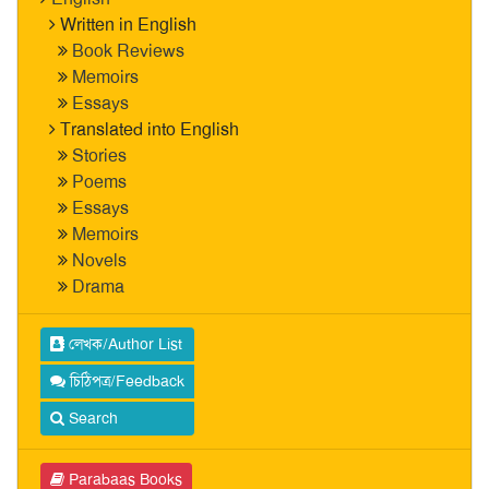
Written in English
Book Reviews
Memoirs
Essays
Translated into English
Stories
Poems
Essays
Memoirs
Novels
Drama
লেখক/Author List
চিঠিপত্র/Feedback
Search
Parabaas Books