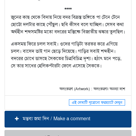
****
জুনের কাছ থেকে বিদায় নিয়ে বদর বিস্রস্ত ভঙ্গিতে পা টেনে টেনে
ছোট্টো দলটার কাছে পৌঁছুল। ছবি কীসব বলে যাচ্ছিল। সেসব কথা
অর্থহীন শব্দসমষ্টির মতো বদরের মস্তিষ্কে বিজাতীয় ঝঙ্কার তুলছিল।
একসময় ফিরে চলল সবাই। ওদের গাড়িটা তরতর করে এগিয়ে
চলল। বাসেদ ভাই গান ছেড়ে দিয়েছে। গাড়ির সবাই শব্দহীন।
বদরের চোখে ভাসছে সৈকতের চিত্রবিচিত্র দৃশ্য। হঠাৎ মনে পড়ে,
সে তার সাধের হেলিকপ্টারটা ফেলে এসেছে সৈকতে।
অলংকরণ (Artwork) : অলংকরণঃ অনন্যা দাশ
এই লেখাটি পুরোনো ফরম্যাটে দেখুন
মন্তব্য জমা দিন / Make a comment