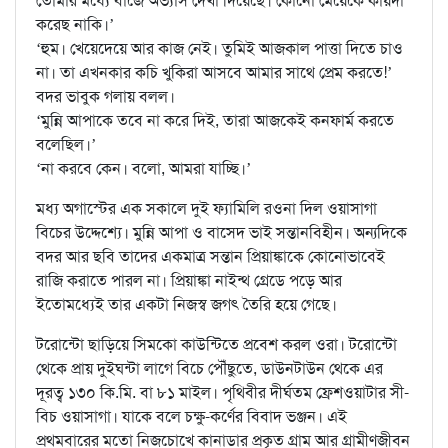
তোমার মধ্যে বাজে অভ্যাস দেখা দিয়েছে। কোনো মেয়েকে কায়দা
করেছ নাকি।’
‘হুম। খেয়েদেয়ে আর কাজ নেই। তুমিই আজকাল পাত্তা দিতে চাও
না। তা এখনকার কচি খুকিরা আসবে আমার সাথে প্রেম করতে!’
বদর ভাবুক গলায় বলল।
‘মুন্নি আপাকে তবে না করে দিই, তারা আজকেই কনফার্ম করতে
বলেছিল।’
‘না করবে কেন। বলো, আমরা যাচ্ছি।’
মধ্য অগাস্টের এক সকালে দুই ফ্যামিলি রওনা দিল ওয়াসাগা
বিচের উদ্দেশ্যে। মুন্নি আপা ও বাসেদ ভাই সন্তানবিহীন। অন্যদিকে
বদর আর ছবি তাদের একমাত্র সন্তান প্রিয়াঙ্কাকে কোনোভাবেই
রাজি করাতে পারল না। প্রিয়াঙ্কা নাইন্থ গ্রেডে পড়ে আর
ইতোমধ্যেই তার একটা নিজস্ব জগৎ তৈরি হয়ে গেছে।
টরোন্টো ছাড়িয়ে সিমকো কাউন্টিতে প্রবেশ করল ওরা। টরোন্টো
থেকে প্রায় দুইঘন্টা লাগে বিচে পৌঁছুতে, ডাউনটাউন থেকে এর
দূরত্ব ১৩০ কি.মি. বা ৮১ মাইল। পৃথিবীর দীর্ঘতম ফ্রেশওয়াটার সী-
বিচ ওয়াসাগা। যাকে বলে চক্ষু-কর্ণের বিবাদ ভঞ্জন। এই
প্রথমবারের মতো নিজচোখে কানাডার প্রকৃত গ্রাম আর গ্রামীণজীবন