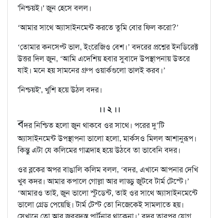
'নিশ্চয়ই।' জুন হেসে বলল।
‘আমার সাথে অ্যাসাইনমেন্ট করতে তুমি বোর ফিল করো?’
‘তোমার কনসেপ্ট ভাল, ইংরেজিও বেশ।’ বদরের প্রশ্নের ইনডিরেক্ট
উত্তর দিল জুন, ‘আমি এদেশিয় হবার সুবাদে উপস্থাপনায় উতরে
যাই। মনে হয় সামনের গ্রুপ ওয়ার্কগুলো ভালই করব।’
'নিশ্চয়ই', খুশি হয়ে উঠল বদর।
।। ২ ।।
ব
দর নিশ্চিত হলো জুন থাকবে ওর সাথে। পরের দু’টি
অ্যাসাইনমেন্ট উপস্থাপনা ভালো হলো, মার্কসও মিলল আশানুরূপ।
কিন্তু এটা যে কলিমের গাত্রদাহ হয়ে উঠবে তা ভাবেনি বদর।
ওর ব্লকের অপর বাঙালি কলিম বলল, ‘বদর, এখানে আপনার দেখি
খুব কদর। আমার কপালে গোল্লা আর লাড্ডু জুটবে টার্ম টেস্টে।’
‘আমারও তাই, জুন ভালো স্টুডেন্ট, তাই ওর সাথে অ্যাসাইনমেন্টে
ভালো গ্রেড পেয়েছি। টার্ম টেস্ট তো নিজেকেই সামলাতে হয়।
সেখানে তো আর জবরদস্ত পার্টনার থাকেনা।’ বদর তারপর যোগ