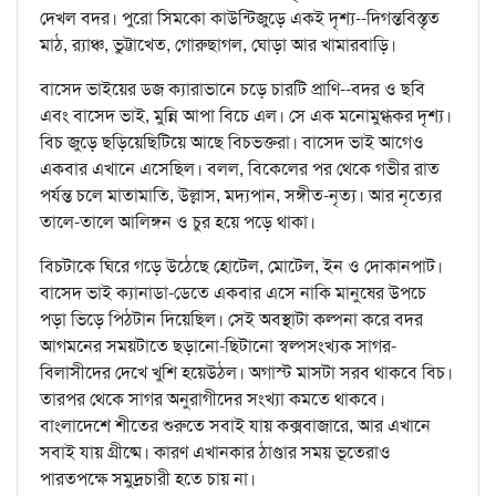
দেখল বদর। পুরো সিমকো কাউন্টিজুড়ে একই দৃশ্য--দিগন্তবিস্তৃত
মাঠ, র‌্যাঞ্চ, ভুট্টাখেত, গোরুছাগল, ঘোড়া আর খামারবাড়ি।
বাসেদ ভাইয়ের ডজ ক্যারাভানে চড়ে চারটি প্রাণি--বদর ও ছবি
এবং বাসেদ ভাই, মুন্নি আপা বিচে এল। সে এক মনোমুগ্ধকর দৃশ্য।
বিচ জুড়ে ছড়িয়েছিটিয়ে আছে বিচভক্তরা। বাসেদ ভাই আগেও
একবার এখানে এসেছিল। বলল, বিকেলের পর থেকে গভীর রাত
পর্যন্ত চলে মাতামাতি, উল্লাস, মদ্যপান, সঙ্গীত-নৃত্য। আর নৃত্যের
তালে-তালে আলিঙ্গন ও চুর হয়ে পড়ে থাকা।
বিচটাকে ঘিরে গড়ে উঠেছে হোটেল, মোটেল, ইন ও দোকানপাট।
বাসেদ ভাই ক্যানাডা-ডেতে একবার এসে নাকি মানুষের উপচে
পড়া ভিড়ে পিঠটান দিয়েছিল। সেই অবস্থাটা কল্পনা করে বদর
আগমনের সময়টাতে ছড়ানো-ছিটানো স্বল্পসংখ্যক সাগর-
বিলাসীদের দেখে খুশি হয়েউঠল। অগাস্ট মাসটা সরব থাকবে বিচ।
তারপর থেকে সাগর অনুরাগীদের সংখ্যা কমতে থাকবে।
বাংলাদেশে শীতের শুরুতে সবাই যায় কক্সবাজারে, আর এখানে
সবাই যায় গ্রীষ্মে। কারণ এখানকার ঠাণ্ডার সময় ভূতেরাও
পারতপক্ষে সমুদ্রচারী হতে চায় না।