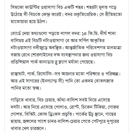
সিমকো কাউন্টির ওয়াসাগা বিচ একটি শহর। শহরটা মূলত গড়ে
উঠেছে সী-বিচকে কেন্দ্র করেই। বদর প্রকৃতিপ্রেমিক। সে রীতিমতো
মাতোয়ারা হয়ে উঠল।
বোর্ডে দেয়া তথ্যগুলো পড়তে লাগল বদর: ১৪ কি.মি. দীর্ঘ শাদা
বালিময় এই বিচটি নটাওয়াসাগা বে আর সর্পিল আকৃতির
নটাওয়াসাগা নদীজুড়ে অবস্থিত। আন্তর্জাতিক পরিবেশগত মানমাত্রা
বজায় রেখে শোরলাইনের দক্ষ ব্যবস্থাপনার জন্য ওয়াসাগা বিচ
প্রভিন্সিয়াল পার্ক কানাডার ব্লু ফ্ল্যাগ মর্যাদা পেয়েছে।
রাস্তাঘাট, পার্ক, রিসোর্টস--সব আয়নার মতো পরিষ্কার ও পরিচ্ছন্ন।
আর এই সাগরের (ইনল্যান্ড সী) পানি তো একদম বোতলজাত
পানির মতো স্বচ্ছ।
গাড়িতে খাবার, বিচ চেয়ার, কাঁথা-বালিশ সবই নিয়ে এসেছে
দলটা। আর নিয়ে এসেছে পোলাও, রোস্ট, চিকেন টিকিয়া, গোরুর
গোশত, বিস্কিট, কোল্ড ড্রিংকস প্রভৃতি। পার্কের উঁচু স্থানে, গাছের
ছায়ায়, জঙ্গলের পাশে চাদর-বালিশ-চেয়ার পেতে পেটপুরে দুপুরের
খাবার খেল চারজনে।