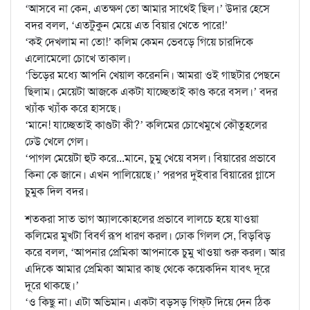
‘আসবে না কেন, এতক্ষণ তো আমার সাথেই ছিল।’ উদার হেসে
বদর বলল, ‘এতটুকুন মেয়ে এত বিয়ার খেতে পারে!’
‘কই দেখলাম না তো!’ কলিম কেমন ভেবড়ে গিয়ে চারদিকে
এলোমেলো চোখে তাকাল।
‘ভিড়ের মধ্যে আপনি খেয়াল করেননি। আমরা ওই গাছটার পেছনে
ছিলাম। মেয়েটা আজকে একটা যাচ্ছেতাই কাণ্ড করে বসল।’ বদর
খ্যাঁক খ্যাঁক করে হাসছে।
‘মানে! যাচ্ছেতাই কাণ্ডটা কী?’ কলিমের চোখেমুখে কৌতুহলের
ঢেউ খেলে গেল।
‘পাগল মেয়েটা হুট করে...মানে, চুমু খেয়ে বসল। বিয়ারের প্রভাবে
কিনা কে জানে। এখন পালিয়েছে।’ পরপর দুইবার বিয়ারের গ্লাসে
চুমুক দিল বদর।
শতকরা সাত ভাগ অ্যালকোহলের প্রভাবে লালচে হয়ে যাওয়া
কলিমের মুখটা বিবর্ণ রূপ ধারণ করল। ঢোক গিলল সে, বিড়বিড়
করে বলল, ‘আপনার প্রেমিকা আপনাকে চুমু খাওয়া শুরু করল। আর
এদিকে আমার প্রেমিকা আমার কাছ থেকে কয়েকদিন যাবৎ দূরে
দূরে থাকছে।’
‘ও কিছু না। এটা অভিমান। একটা বড়সড় গিফ্‌ট দিয়ে দেন ঠিক