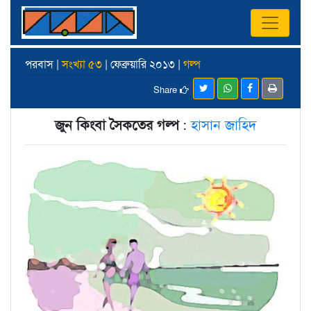
পরবাস |
সংখ্যা ৫৩
| ফেব্রুয়ারি ২০১৩ |
গল্প
Share
জুন কিংবা সৈকতের গল্প
:
হাসান জাহিদ