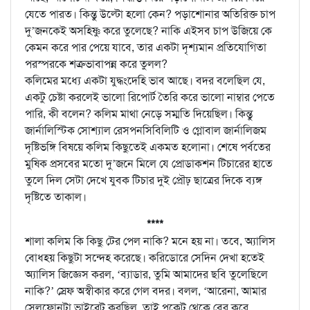
যেতে পারত। কিন্তু উল্টো হলো কেন? পড়াশোনার অতিরিক্ত চাপ
দু’জনকেই অসহিষ্ণু করে তুলেছে? নাকি এইসব চাপ উজিয়ে কে
কেমন করে পার পেয়ে যাবে, তার একটা দৃশ্যমান প্রতিযোগিতা
পরস্পরকে শত্রুভাবাপন্ন করে তুলল?
কলিমের মধ্যে একটা যুদ্ধংদেহি ভাব আছে। বদর বলেছিল যে,
একটু চেষ্টা করলেই ভালো রিপোর্ট তৈরি করে ভালো নাম্বার পেতে
পারি, কী বলেন? কলিম মাথা নেড়ে সম্মতি দিয়েছিল। কিন্তু
জার্নালিস্টিক সোশ্যাল রেসপনসিবিলিটি ও গ্লোবাল জার্নালিজম
দৃষ্টিভঙ্গি বিষয়ে কলিম কিছুতেই একমত হলোনা। শেষে পর্বতের
মুষিক প্রসবের মতো দু’জনে মিলে যে প্রোডাকশন টিচারের হাতে
তুলে দিল সেটা দেখে যুবক টিচার দুই প্রৌঢ় ছাত্রের দিকে ব্যঙ্গ
দৃষ্টিতে তাকাল।
****
শালা কলিম কি কিছু টের পেল নাকি? মনে হয় না। তবে, অ্যালিস
বোধহয় কিছুটা সন্দেহ করেছে। করিডোরে সেদিন দেখা হতেই
অ্যালিস জিজ্ঞেস করল, ‘ব্যাডার, তুমি আমাদের ছবি তুলেছিলে
নাকি?’ স্রেফ অস্বীকার করে গেল বদর। বলল, ‘আরেনা, আমার
সেলফোনটা ভাইব্রেট করছিল, তাই পকেট থেকে বের করে