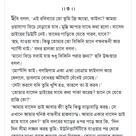
।। ৩ ।।
ছ
বি বলল, ‘এই রবিবারে তো তুমি ফ্রি আছো, তাইনা? আমরা
ওয়াসাগা বিচে বেড়াতে যাব। মুন্নি আপার সাথে কথা হলো। বাসেদ
ভাইয়ের ডিউটি নেই। তাদের গাড়িতে যেতে পারব, যাবে?’
‘হুম, যাওয়া যায়। কিন্তু তোমার তো বিকিনি মানে বক্ষবন্ধনী আর
প্যান্টি নাই।’ বদর হালকা চালে বলল।
‘মানে! বিচে সবাই যায় শুধু বিকিনি পরার জন্য?’ ছবি উষ্ণস্বরে
বলল।
‘মোস্টলি তাই। বলছিলাম একা একা প্রোগ্রাম ফাইনাল করে
ফেললে, ভাবলাম বোধহয় আঁটঘাট বেঁধেই নেমেছ।’
‘সেটা করলে যদি তুমি খুশি হও, তাহলে তা-ই করব।’
‘তোমার বাসেদ ভাইয়ের সাথে কথা পাকা করেছ? মানে সে যেতে
রাজি তো?’
‘আমার বাসেদ ভাই আবার কী! তুমি কিন্তু বাড়াবাড়ি করছ। সে
এখানে আমার ঘনিষ্ঠ বান্ধবীর হাজব্যান্ড। আমার একার বাসেদ ভাই
হতে যাবে কেন?’ ছবি বদরের ঘাড়ের ওপর পড়ে আর কি, ‘দিন
দিন সীমা লঙ্ঘন করছ তুমি। ইউনিভার্সিটিতে যাওয়ার পর থেকে