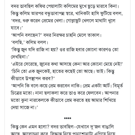
বদর ভাবছিল কফির পেয়ালাটা কলিমের মুখে ছুড়ে মারবে কিনা।
কিন্তু কলিম তারপর বন্ধুভাবাপন্ন স্বরে, খানিকটা হাসি ফুটিয়ে বলল,
‘বদর, শুরু করেন প্রেমের খেলা। গোল্লাছুট খেললে মাথাটা খুলে
যাবে।’
‘আপনি বলছেন?’ বদর নিরক্ষর চাহনি মেলে তাকাল।
‘বলছি,’ কলিম বলল।
‘কিন্তু জুন যদি রাজি না হয়? ওর রাজি হবার কোনো কারণও তো
দেখছিনা।’
‘এইরে সেরেছে, জুনের কথা আসছে কেন! আর কোনো মেয়ে নেই!’
‘চিনি তো এক জুনকেই, হাতের কছেই তো আছে। তাই। কিন্তু
কীভাবে উপস্থাপন করব?’
‘আপনি কি বলে-কয়ে প্রেম করবেন নাকি। প্রেম একটা আর্ট। বিমূর্ত
চিত্রের মতো। নানা ছলাকলা করে ভাও করে ফেলবেন। আপনার
মতো ঝুনা নারকেলকে কীভাবে প্রেম করতে হয় আমার শিখিয়ে
দেয়া সাজে না।’
****
কিন্তু কেন এমন হলো? বদর ভাবছিল--যেখানে দু’জন বাঙালি
আছে, আলোচনা করে, সিদ্ধান্ত নিয়ে পড়াশোনাটা এগিয়ে নিয়ে