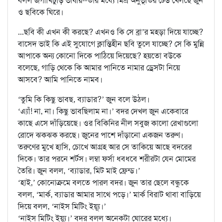
বলল জগাখিচুড়ি ভাষায়--তার মধ্যে মিশ্র অনুভূতির ঢেউ খেলছে জুন
ও ছবিকে ঘিরে।
...ছবি কী এখন কী করছে? এখনও কি সে ব্রা’র মহড়া দিয়ে যাচ্ছে?
বাসেদ ভাই কি এই সুযোগে ক্লান্তিহীন ছবি তুলে যাচ্ছে? সে কি মুন্নি
আপাকে অন্য কোনো দিকে পাঠিয়ে দিয়েছে? হয়তো বউকে
বলেছে, গাড়ি থেকে কি আমার পানিতে নামার ড্রেসটা নিয়ে
আসবে? আমি পানিতে নামব।
‘তুমি কি কিছু ভাবছ, ব্যাডার?’ জুন বলে উঠল।
‘এ্যাঁ! না, না। কিছু ভাবছিলাম না।’ বদর দেখল জুন একেবারে
কাছে এসে দাঁড়িয়েছে। ওর বিকিনির নীল সবুজ কালো রেখাগুলো
রোদে ঝকঝক করছে। জুনের পাশে দাঁড়ানো একজন তরুণ।
তরুণের মুখে হাসি, চোখে আগ্রহ আর সে তাকিয়ে আছে বদরের
দিকে। তার পরনে শর্টস। লম্বা ফর্সা ধবধবে শরীরটা যেন মোমের
তৈরি। জুন বলল, ‘ব্যাডার, মিট মাই ফ্রেন্ড।’
‘হাই,’ কোনোক্রমে বলতে পারল বদর। জুন তার ছেলে বন্ধুকে
বলল, ‘মার্ক, ব্যাডার আমার সাথে পড়ে।’ মার্ক বিরাট থাবা বাড়িয়ে
দিয়ে বলল, ‘নাইস মিটিং ইয়্যূ।’
‘নাইস মিটিং ইয়্যূ।’ বদর বলল অনেকটা ঘোরের মধ্যে।