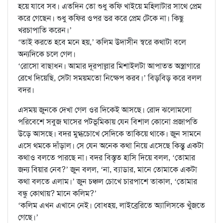
হয়ে যাবে সব। এতদিন তো শুধু কফি খাইয়ে মহিলাটার সাথে প্রেম
করে গেছেন। শুধু কফির ওপর ভর করে প্রেম টেকে না। কিছু
খরচাপাতি করেন।’
‘তাই করতে হবে মনে হয়,’ কলিম উদাসীন স্বরে কথাটা বলে
অন্যদিকে চলে গেল।
‘রোসো বাছাধন। আমার দূরপাল্লার মিশাইলটা আপাতত অস্ত্রাগারে
রেখে দিয়েছি, সেটা সময়মতো নিক্ষেপ করব।’ বিড়বিড় করে বলল
বদর।
এসময় জুনকে দেখা গেল ওর দিকেই আসছে। রোদ ঝলোমলো
পরিবেশে সবুজ ঘাসের পটভূমিকায় যেন বিশাল কোনো প্রজাপতি
উড়ে আসছে। বদর মুগ্ধচোখে সেদিকে তাকিয়ে থাকে। জুন সামনে
এসে থমকে দাঁড়াল। সে যেন অনেক কথা নিয়ে এসেছে কিন্তু একটা
কথাও বলতে পারছে না। বদর বিস্তৃত হাসি দিয়ে বলল, ‘তোমার
জন্য বিয়ার নেব?’ জুন বলল, ‘না, ব্যাডার, মানে তোমাকে একটা
কথা বলতে এলাম।’ জুন চঞ্চল চোখে চারপাশে তাকাল, ‘তোমার
বন্ধু কোথায়? মানে কলিম?’
‘কলিম এখন এখানে নেই। বোধহয়, লাইব্রেরিতে অ্যালিসকে খুঁজতে
গেছে।’