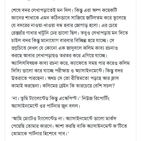
শেষে বদর লেখাপড়াতেই মন দিল। কিন্তু এরা অল্প কয়েকটি
জ্ঞানের শাখাকে এমন কঠিনভাবে সাজিয়ে জটিলতম করে তুলেছে
যে বদরের নাওয়া-খাওয়া বন্ধ হবার জোগাড় হলো। এর চেয়ে
রেস্তরাঁর গাধার খাটুনি ঢের ভালো ছিল। তবুও লেখাপড়ায় মন দিতে
চাইল বদর কিন্তু মনোযোগ বারবার বিচ্ছিন্ন হয়ে যাচ্ছে। সে
ভগ্নচিত্তে দেখল যে কোনো এক জাদুবলে কলিম কাব্য রচনাও
করছে আবার লেখাপড়ায়ও তরতর করে এগিয়ে যাচ্ছে।
অ্যালিসবিষয়ক কাব্য রচনা করে, ক্যাফেতে সময় পার করেও কলিম
দিব্যি ভালো করে যাচ্ছে পরীক্ষায় ও অ্যাসাইনমেন্টে। কিন্তু বদর
উতরাতে পারছেনা। অথচ সে তো রীতিমতো পড়ছে আর ক্লাস
কামাই করছেনা। কলিমের ব্রেইন কি তারচেয়ে বেশি সচল?
‘না। তুমি ট্যালেন্টেড কিন্তু এস্কেপিস্ট।’ নিউজ রিপোর্টিং
অ্যাসাইনমেন্টে ওর পার্টনার জুন বলল।
‘আমি মোটেও ট্যালেন্টেড না। অ্যাসাইনমেন্টে ভালো মার্কস
পেয়েছি তোমার কারণে। আশা করছি বাকি অ্যাসাইনমেন্ট ক’টিতে
তোমাকে পার্টনার হিশেবে পাব।’