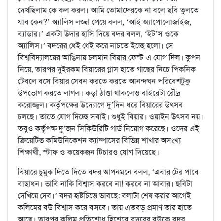
দেখছিলাম কে কল করল। আমি তোমাদেরকে না বলে ছবি তুলতে
যাব কেন?’ অ্যালিস লজ্জা পেয়ে বলল, ‘আই অ্যাপোলোজাইজ,
ব্যাডার।’ একটা উদার হাসি দিয়ে বদর বলল, ‘ইট’স ওকে
অ্যালিস।’ বদরের ধেই ধেই করে নাচতে ইচ্ছে হলো। সে
বিশ্ববিদ্যালয়ের আঙিনায় চলমান বিয়ার ফেস্ট-এ যোগ দিল। কুপন
নিয়ে, তারপর দুইরকম বিয়ারের গ্লাস হাতে গাছের নিচে পিকনিক
টেবলে বসে বিয়ার সেবন করতে করতে আনন্দঘন পরিবেশটুকু
উপভোগ করতে লাগল। কড়া ঠাণ্ডা থাকলেও বাইরেটা রৌদ্র
করোজ্জ্বল। কর্তৃপক্ষের উদ্যোগে দু’দিন ধরে বিয়ারের উৎসব
চলছে। তাতে যোগ দিচ্ছে সবাই। শুধুই বিয়ার। ওয়াইন উৎসব নয়।
তবুও কর্তৃপক্ষ দু’জন সিকিউরিটি গার্ড নিয়োগ করেছে। ওদের এই
ক্রিয়েটিভ কমিউনিকেশন ক্যাম্পাসের বিভিন্ন শাখার অসংখ্য
শিক্ষার্থী, স্টাফ ও কয়েকজন টিচারও যোগ দিয়েছে।
বিয়ারে চুমুক দিতে দিতে বদর আপনমনে বলল, ‘এবার টের পাবে
বাছাধন। ভাবি নাকি বিশ্বাস করবে না! করবে না আবার। ছবিটা
দেখিয়ে দেব।’ বদর হৃষ্টচিত্তে ভাবছে: বলাটা শেষ করার আগেই
কলিমের বউ বিশ্বাস করে বসবে। তায় এতবড় প্রমাণ তার হাতে
আছে। তারপর কলিম প্রতিশোধ হিশেবে বদরের বউকে বদর