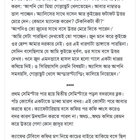
করল: ‘আপনি তো মিয়া গোল্লাছুট খেলতেছেন। আবার নাম্বারও
ভাল পাচ্ছেন। অ্যালিসের সাথে বসেন আর কুইজের ফটাফট উত্তর
মেরে দেন। কেমনে ম্যানেজ করেন? টেকনিকটা কী?’
'আপনিও তো জুনের সাথে বসে উত্তর মেরে দিতে পারেন।'
‘আমি সেটা পারছিনা দেখতেই তো পাচ্ছেন। জুন মনে করে কুইজে
ওর হেল্প আমার দরকার নেই। ওর এই ধারণাটা ভাঙ্গাতে পারছিনা।
সেদিন বলেছিলাম যে আমি কুইজে দুর্বল, ওর সাথে বসে উত্তর
দেখব। শুনে জুন এমনভাবে হাসল মনে হলো গালে একটা থাপ্পর
কষিয়ে দিই। ও সিরিয়াসলি নেয়নি বিষয়টা। অ্যালিস আর আপনি
সমবয়সি, গোল্লাছুট খেলে আন্ডারস্ট্যান্ডিং ঝালিয়ে নিয়েছেন।’
****
প্রথম সেমিস্টার পার হয়ে দ্বিতীয় সেমিস্টারে পড়ল বদরদের ব্লক।
পাঁচ কোর্সের একটাতে ডাব্বা মারল বদর। এই কোর্সটা পরে আবার
করতে হবে। ক্যাফেটারিয়ায় বসে কফির পর কফি ধ্বংস করেও
বদর কারণ উদঘাটন করতে পারল না। অথচ...অথচ কলিম কেমন
করে উতরে গেল! কোন্‌ জাদুর বলে!
ক্যাফের টেবিলে কফির মগ নিয়ে কাচের বাইরে তাকিয়ে বসে ছিল