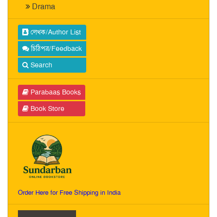
Drama
লেখক/Author List
চিঠিপত্র/Feedback
Search
Parabaas Books
Book Store
Order Here for Free Shipping in India