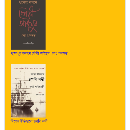
পুত্রবধূর কলমে গৌরী আইয়ুব এবং প্রসঙ্গত
বিশ্বের ইতিহাসে হুগলি নদী