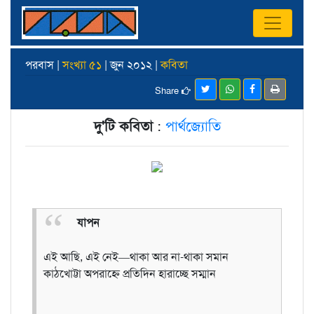
পরবাস |
সংখ্যা ৫১
| জুন ২০১২ |
কবিতা
Share
দু'টি কবিতা
:
পার্থজ্যোতি
যাপন
এই আছি, এই নেই—থাকা আর না-থাকা সমান
কাঠখোট্টা অপরাহ্নে প্রতিদিন হারাচ্ছে সম্মান