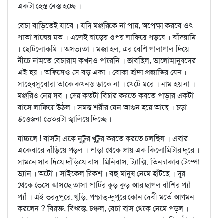
একটা হেস্ত নেস্ত হচ্ছে ।
বেচা বাড়িতেই যাবে । যদি মঞ্জরিকে না পায়, অপেক্ষা করবে ওৎ
পাতা বাঘের মত । এলেই ঘাড়ের ওপর লাফিয়ে পড়বে । বাঁদরামি
। ছোটলোকমি । অসভ্যতা । মজা হল, এর বেশি গালাগাল দিয়ে
নীচে নামতে বেচারাম কখনও পারেনি । ভাবছিল, ভালোমানুষদের
এই হয় । অফিসেও সে বড় একা । বোকা-হাঁদা প্রজাতির যেন ।
সাহেবসুবোরা তাকে কখনও ডাকে না । খেটে মরে । নাম হয় না ।
মঞ্জরিও নেয় সব । দেয় কতটা বিচার করতে করতে পাড়ার একটা
বাসে লাফিয়ে উঠল । সমস্ত শরীর যেন আগুন হয়ে আছে । চড়া
উত্তেজনা ভেতরটা জ্বালিয়ে দিচ্ছে ।
যাচ্চলে ! বাসটা একে নুটুর খুটুর করতে করতে চলছিল । এবার
একেবারে দাঁড়িয়ে পড়ল । পাড়া থেকে প্রায় এক কিলোমিটার দূরে ।
সামনে সার দিয়ে দাঁড়িয়ে বাস, মিনিবাস, ট্যাক্সি, তিনচাকার টেম্পো
ভ্যান । অটো । সাইকেল রিকশ । বহু মানুষ নেমে হাঁটছে । দূর
থেকে ভেসে আসছে তাসা পার্টির কুড় কুড় আর ছাগল বাঁশির প্যাঁ
প্যাঁ । এই ভরদুপুরে, থুড়ি, পশ্চাত্‌-দুপুরে কোন দেবী মর্তে আগমন
করলেন ? বিরক্ত, বিধ্বস্ত, চঞ্চল, বেচা বাস থেকে নেমে পড়ল ।