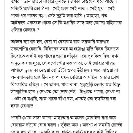
ওপর । ডান হাতটা বাইরে ঝুলছে । একটা টাওয়েল ধরে আছে ।
সত্যিই মঞ্জরি তো ? না ! সেই চোখ সেই নাক । সেই মুখ । সেই
পাকা গম গায়ের রঙ । সেই দুষ্টুমি ভরা হাসি । তাছাড়া, গত
আটবছর একসঙ্গে থেকে সে কি মঞ্জরির সঙ্গে অন্য কোনো মহিলাকে
গুলিয়ে ফেলবে ?
তাজ্জব ব্যাপার হল, বেচা বা বেচারাম রায়, সরকারি করুণায়
উচ্চশ্রেণির কেরানি, টিফিনের সময় আধঠোঙা মুড়ি কিনে চিবোতে
চিবোতে একটা বড় গাছের ছায়ায় দাঁড়ায় । সে পুলকিত ছিল, যখন
শ'দুয়েক গজ দূরে, গোলপোস্টের মত পাতা, সেই লোহার খাম্বায়
আগাগোড়া ঢাকা দেওয়া হোর্ডিংটা ওপর উঠছিল । আর, হাওয়া বা
অনবধানতায় রোমহীন নগ্ন পা যখন বেরিয়ে আসছিল, বেচার চোখ
বিস্ফারিত হচ্ছিল । সে ভাবল, যাক বাবা, সুড়সুড়ি দেবার মত কিছু
উন্মোচিত হবে । দেখতে তো দোষ নেই । টাঙাতে পারো, দেখব না
। ওটা যে মঞ্জরি, সাত পাকে বাঁধা বউ, এতেই তো হৃদক্রিয়া বন্ধ
হবার জোগাড় ।
পকেট থেকে সাদা-কালো মান্ধাতার আমলের মোবাইল বার করে
বেচারাম বউকে ফোন করল । সুইচ্ড অফ । অবশ্য এ সময়টা রোজই
ফোন বন্ধ থাকে । মঞ্জরি বলে, হাউস-ওয়াইফদের একটা জিনিসে