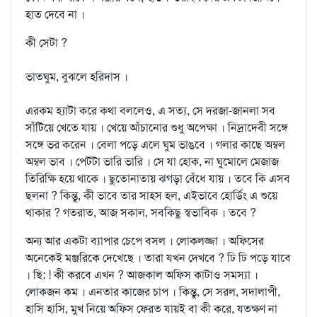
হাত দেবে না ।
কী সেটা ?
ভাতঘুম, বুঝলে হরিদাস ।
এরকম হ্যাটা করে কথা বললেও, এ সত্য, সে দরজা-জানলা সব
সাঁটিয়ে খেতে যায় । খেয়ে আঁচানোর শুধু অপেক্ষা । নিদ্রাদেবী সঙ্গে
সঙ্গে ভর করেন । বেলা পড়ে এলে ঘুম ভাঙবে । গলার কাছে অম্বল
অম্বল ভাব । পেটটা ভারি ভারি । সে যা হোক, না ঘুমোলে মেজাজ
তিরিক্ষি হয়ে থাকে । ছুতোনাতায় ঝগড়া বেঁধে যায় । তবে কি এসব
ছলনা ? কিন্তু, কী ভাবে তার সাহস হল, এইভাবে হোর্ডিং এ শুয়ে
থাকার ? গতরাত, আজ সকাল, সবকিছু স্বভাবিক । তবে ?
অন্য আর একটা ব্যাপার চেপে বসল । লোকলজ্জা । অফিসের
অনেকেই মঞ্জরিকে দেখেছে । তারা যখন দেখবে ? ঢি ঢি পড়ে যাবে
। ছি: ! কী করবে এখন ? আজকাল অফিস কাটাও সমস্যা ।
লোকজন কম । এনতার কাজের চাপ । কিন্তু, সে সরল, সদালাপী,
হাসি হাসি, মুখ নিয়ে অফিস ফেরত যায়ই বা কী করে, যতক্ষণ না