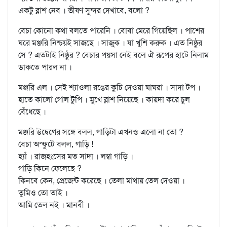
একটু ব্লাশ নেব । ভীষণ সুন্দর দেখাবে, বলো ?
বেচা কোনো কথা বলতে পারেনি । বোবা মেরে গিয়েছিল । পাশের
ঘরে মঞ্জরি নিশ্চয়ই সাজছে । সাজুক । যা খুশি করুক । এত নিষ্ঠুর
সে ? এতটাই নিষ্ঠুর ? বেচার পয়সা নেই বলে ঐ রূপের হাটে নিলাম
ডাকতে পারল না ।
মঞ্জরি এল । সেই শ্যাওলা রঙের কুচি দেওয়া ঘাঘরা । সাদা টপ ।
হাতে কালো গোল টুপি । মুখে ব্লাশ নিয়েছে । কায়দা করে চুল
বেঁধেছে ।
মঞ্জরি উদ্বেগের সঙ্গে বলল, গাড়িটা এখনও এলো না তো ?
বেচা অস্ফুটে বলল, গাড়ি !
হ্যাঁ । রাজহংসের মত সাদা । লম্বা গাড়ি ।
গাড়ি কিনে ফেলেছে ?
কিনবে কেন, প্রেজেন্ট করেছে । তেলা মাথায় তেল দেওয়া ।
তুমিও তো তাই ।
আমি তেল নই । মানবী ।