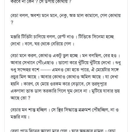
করবে না কেন ? সে উপায় কোথায় ?
বেচা বলল, অবশ্য মনে মনে, নেকু, অত মাল কামালে, গেল কোথায়
?
মঞ্জরি টিভিটা চালিয়ে বলল, রেস্ট নাও । টিভিতে সিনেমা হচ্ছে
দেখো । বলে, ঘর থেকে বেরিয়ে গেল ।
বেচা মনে করল, কোথাও একটু ভুল হচ্ছে । মন বলছিল, বের হও ।
আবার সেখানে পৌঁংএছাও । ভালো করে খুঁটিয়ে খুঁটিয়ে দেখো । শুধু
শুধু সন্দেহর বশে ------- এমনও তো হতে পারে, ঐ মেয়েটার সঙ্গে
প্রচুর মিল আছে । আবার কোথাও কোথাও অমিল আছে । যা দেখা
হয়নি । কারণ, যে মেয়ে ওরকম করে বেড়াবে, সে ভরদুপুরে
একগাদা ভাত ডাল তরকারি গিলে ঘুম দেবে না । মুটিয়ে যাবার ভয়
আছে তো ?
বেচার মন শান্ত হচ্ছিল । সে স্থির সিদ্ধান্তে ত্রক্রমশ পৌঁছচ্ছিল, না ও
মঞ্জরি নয় ।
বেলা পড়ে দিনের আলো মরে গেল । ঘরে অন্ধকার নামল । বেচা