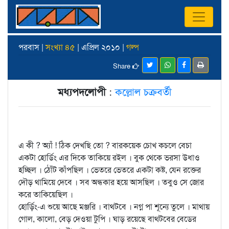
পরবাস |
সংখ্যা ৪৫
| এপ্রিল ২০১০ |
গল্প
Share
মধ্যপদলোপী
:
কল্লোল চক্রবর্তী
এ কী ? অ্যাঁ ! ঠিক দেখছি তো ? বারকয়েক চোখ কচলে বেচা
একটা হোর্ডিং এর দিকে তাকিয়ে রইল । বুক থেকে ভরসা উধাও
হচ্ছিল । ঠোঁট কাঁপছিল । ভেতরে ভেতরে একটা কষ্ট, যেন রক্তের
দৌড় থামিয়ে দেবে । সব অন্ধকার হয়ে আসছিল । তবুও সে জোর
করে তাকিয়েছিল ।
হোর্ড়িং-এ শুয়ে আছে মঞ্জরি । বাথটবে । নগ্ন পা শূন্যে তুলে । মাথায়
গোল, কালো, বেড় দেওয়া টুপি । ঘাড় রয়েছে বাথটবের বেডের