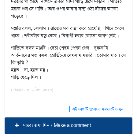
দরজার গা ঘেঁষে নি:শব্দে একটা সাদা গাড়ি এসে দাঁড়াল । সত্যিই
মরাল শুভ্র সে গাড়ি । তার ওপর আবার সদ্য ওঠা চাঁদের আলো
পড়েছে ।
মঞ্জরি বলল, চললাম । রাতের সব রান্না করে রেখেছি । খিদে পেলে
খাবে । শরীরটার যত্ন নেবে । বিবাগী হবার কোনো কারণ নেই ।
গাড়িতে বসল মঞ্জরি । বেচা পেছন পেছন গেল । বুকফাটা
আর্তনাদের মত বলল, হোর্ডিং-এ দেখলাম মঞ্জরি । তোমার মত । সে
কি তুমি ?
হয়ত । বা, হয়ত নয় ।
গাড়ি ছেড়ে দিল ।
( পরবাস ৪৫, এপ্রিল, ২০১০)
এই লেখাটি পুরোনো ফরম্যাটে দেখুন
মন্তব্য জমা দিন / Make a comment