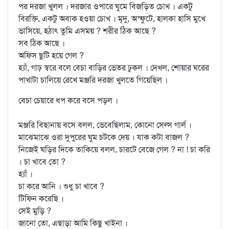
পর দরজা খুলল । দরজার ওপারে ঘুমে বিজড়িত চোখ । একটু
বিরক্তি, একটু অবাক হওয়া চোখ । মৃদু, অস্ফুটে, হালকা হাসি মুখে
ভাসিয়ে, হঠাৎ তুমি এসময় ? শরীর ঠিক আছে ?
সব ঠিক আছে ।
অফিস ছুটি হয়ে গেল ?
হ্যাঁ, গাঢ় স্বরে বলে বেচা বাড়ির ভেতর ঢুকল । দেখল, শোয়ার ঘরের
পাখাটা চালিয়ে রেখে মঞ্জরি দরজা খুলতে গিয়েছিল ।
বেচা চেয়ারে ধপ করে বসে পড়ল ।
মঞ্জরি বিছানায় বসে বলল, ভেবেছিলাম, কোনো সেল্স গার্ল ।
মাঝেমাঝে ওরা দুপুরের ঘুম চটকে দেয় । যাক কটা বাজল ?
নিজেই ঘড়ির দিকে তাকিয়ে বলল, চারটে বেজে গেল ? না ! চা করি
। চা খাবে তো ?
হ্যাঁ ।
চা করে আনি । শুধু চা খাবে ?
টিফিন করেছি ।
সেই মুড়ি ?
জানো তো, এছাড়া আমি কিছু খাইনা ।