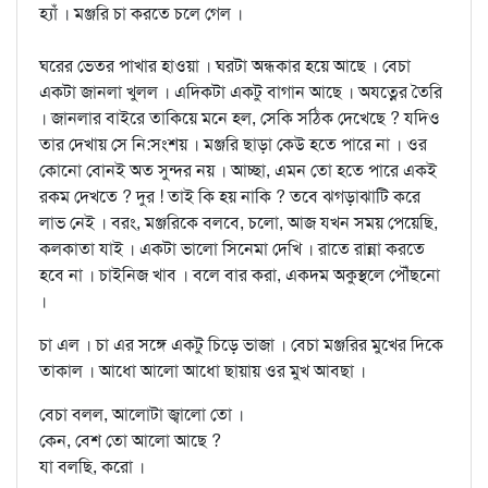
হ্যাঁ । মঞ্জরি চা করতে চলে গেল ।
ঘরের ভেতর পাখার হাওয়া । ঘরটা অন্ধকার হয়ে আছে । বেচা
একটা জানলা খুলল । এদিকটা একটু বাগান আছে । অযত্নের তৈরি
। জানলার বাইরে তাকিয়ে মনে হল, সেকি সঠিক দেখেছে ? যদিও
তার দেখায় সে নি:সংশয় । মঞ্জরি ছাড়া কেউ হতে পারে না । ওর
কোনো বোনই অত সুন্দর নয় । আচ্ছা, এমন তো হতে পারে একই
রকম দেখতে ? দুর ! তাই কি হয় নাকি ? তবে ঝগড়াঝাটি করে
লাভ নেই । বরং, মঞ্জরিকে বলবে, চলো, আজ যখন সময় পেয়েছি,
কলকাতা যাই । একটা ভালো সিনেমা দেখি । রাতে রান্না করতে
হবে না । চাইনিজ খাব । বলে বার করা, একদম অকুস্থলে পৌঁছনো
।
চা এল । চা এর সঙ্গে একটু চিড়ে ভাজা । বেচা মঞ্জরির মুখের দিকে
তাকাল । আধো আলো আধো ছায়ায় ওর মুখ আবছা ।
বেচা বলল, আলোটা জ্বালো তো ।
কেন, বেশ তো আলো আছে ?
যা বলছি, করো ।