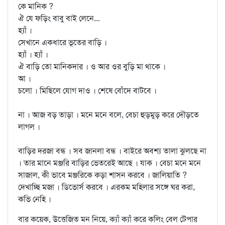
কে মানিক ?
ঐ যে ফড়িং বাবু বাই লেনে...
হ্যাঁ ।
সেখানে একধারে ভূতের বাড়ি ।
হ্যাঁ । হ্যাঁ ।
ঐ বাড়ি তো মানিকদার । ও আর ওর বুড়ি মা থাকে ।
আ ।
চলো । মিছিলে যোগ দাও । শেষে বোঁদে বাটবে ।
না । আজ বড় তাড়া । মনে মনে বলে, বেচা হুড়মুড় করে দৌড়তে
লাগল ।
বাড়ির দরজা বন্ধ । সব জানলা বন্ধ । বাইরে অবশ্য তালা ঝুলছে না
। তার মানে মঞ্জরি বাড়ির ভেতরেই আছে । যাক । বেচা মনে মনে
সাজাল, কী ভাবে মঞ্জরিকে কড়া শাসন করবে । জালিয়াতি ?
দেখাচ্ছি মজা । ডিভোর্স করবে । এরকম মহিলার সঙ্গে ঘর করা,
কভি নেহি ।
বার কয়েক, উত্তেজিত মন নিয়ে, ক্যাঁ ক্যাঁ করে কলিং বেল টেপার