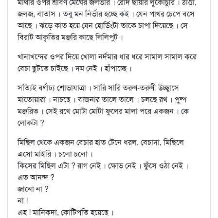
মাথার ওপর শ্রাবণ মেঘের জলভার । রোদ ছায়ার লুকোচুরি । ঠাণ্ডা,
জলজ, বাতাস । তবু মন নির্ভার হচ্ছে কই । যেন পাথর চেপে বসে
আছে । ঝড়ে কাত হয়ে যেন হোর্ডিংটা তাকে চাপা দিয়েছে । সে
বিরাট আকৃতির মঞ্জরি কাছে লিলিপুট ।
খানাখন্দের ওপর দিয়ে খোলা নর্দমার ধার ধরে সামাল সামাল করে
বেচা ছুটতে চাইছে । দম নেই । হাঁপাচ্ছে ।
সত্যিই বর্ণাঢ্য শোভাযাত্রা । সারি সারি তরুণ-তরুণী উচ্ছ্বাসে
মাতোয়ারা । নাচছে । বাজনার তালে তালে । চলছে রথ । পুষ্প
মঞ্জরিত । সেই রথে মোটা মোটা ফুলের মালা পরে একজন । কে
লোকটা ?
মিছিল থেকে একজন বেচার হাত টেনে ধরল, বেচাদা, মিছিলে
এসো মাইরি । চলো চলো ।
কিসের মিছিল এটা ? রাগ নেই । ক্ষোভ নেই । ফুঁসে ওঠা নেই ।
এত আনন্দ ?
জানো না ?
না !
এহ ! মানিকদা, কোটিপতি হয়েছে ।