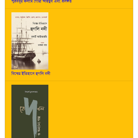
পুত্রবধূর কলমে গৌরী আইয়ুব এবং প্রসঙ্গত
বিশ্বের ইতিহাসে হুগলি নদী