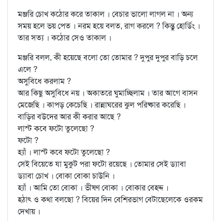
মঞ্জরি চোখ কঠোর করে তাকাল । বেচার ভালো লাগল না । অন্য
সময় হলে ভয় পেত । নরম হয়ে বলত, রাগ করলে ? কিন্তু হোর্ডিং ।
তার সত্য । কঠোর সেও তাকাল ।
মঞ্জরি বলল, কী হয়েছে বলো তো তোমার ? দুপুর দুপুর বাড়ি চলে
এলে ?
অসুবিধে করলাম ?
আর কিছু অসুবিধে নয় । অকাতরে ঘুমাচ্ছিলাম । তার আগে বাসন
মেজেছি । কাপড় কেচেছি । রান্নাঘরের ঝুল পরিষ্কার করেছি ।
বাড়ির বউদের আর কী করার আছে ?
লাস্ট কবে ফটো তুলেছো ?
ফটো ?
হ্যাঁ । লাস্ট কবে ফটো তুলেছো ?
সেই বিয়েতে যা মুকুট পরা ফটো রয়েছে । তোমার সেই ড্যাবা
ড্যাবা চোখ । বোকা বোকা চাউনি ।
হ্যাঁ । আমি তো বোকা । ভীষণ বোকা । বোকার বেহদ্দ ।
হঠাৎ ও কথা বলছো ? বিয়ের দিন বেশিরভাগ বেটাছেলেকে ওরকম
দেখায় ।