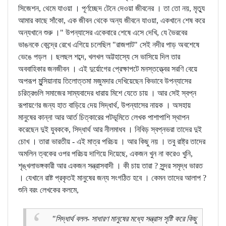
সিজেশন, থেমে যাওয়া । পূর্ণচ্ছেদ টেনে দেওয়া জীবনের । তা তো নয়, মৃত্যু
আমার কাছে সাঁকো, এক জীবন থেকে অন্য জীবনে যাওয়া, একখানে শেষ করে
অন্যখানে শুরু ।" উপন্যাসের একেবারে শেষে এসে দেখি, যে ভৈরবের
ভাঙনকে কেন্দ্রে রেখে এগিয়ে চলেছিল "রাজপাট" সেই নদীর পাড় অবশেষে
ভেঙে পড়ল । ছলছল শব্দে, খলখল অট্টহাস্যে সে ভাসিয়ে দিল তার
অববাহিকার জনজীবন । এই দুর্য়োগের প্রেক্ষাপটে মনস্তত্ত্বের সরণি বেয়ে
অপরূপ মুন্সিয়ানায় তিলোত্তমা মজুমদার দেখিয়েছেন কিভাবে উপন্যাসের
চরিত্রগুলি সমাজের সাম্যবাদের ধারায় মিশে যেতে চায় । আর সেই স্বপ্ন
রূপায়ণের জন্য হাত বাড়িয়ে দেয় সিদ্ধার্থ, উপন্যাসের নায়ক । অসহায়
মানুষের কান্না আর আর্ত চিত্কারের পটভূমিতে লেখক পাশাপাশি স্থাপন
করেছেন দুই যুবককে, সিদ্ধার্থ আর নীলমাধব । নিবিড় স্বপ্নভরা তাদের দুই
চোখ । তারা ভারতীয় - এই মাত্র পরিচয় । আর কিছু নয় । তবু রাষ্ট্র তাদের
অমলিন ত্বকের ওপর পরিচয় দাগিয়ে দিয়েছে, একজন খুন না করেও খুনি,
শৃঙ্খলাভঙ্গকারী আর একজন সন্ত্রাসবাদী । কী চায় তারা ? সুন্দর সমৃদ্ধ ভারত
। যেখানে রাষ্ট প্রকৃতই মানুষের জন্য সংগঠিত হবে । কেমন তাদের আলাপ ?
শুনি বরং লেখকের কলমে,
"সিদ্ধার্থ বলল- সাধারণ মানুষের মধ্যে সন্ত্রাস সৃষ্টি করে কিছু