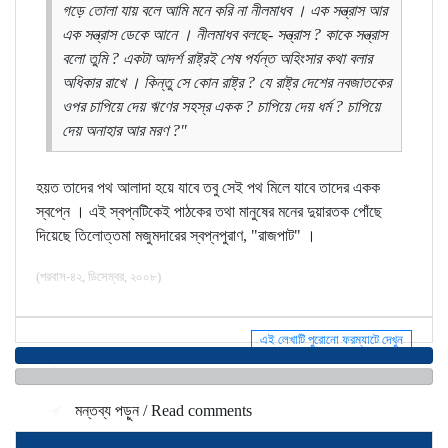
গড়ে তোলা যায় বলে আমি মনে করি না নীলমাধব । এক সন্ত্রাস আর
এক সন্ত্রাস ডেকে আনে । নীলমাধব বলছে- সন্ত্রাস ? কাকে সন্ত্রাস
বলো তুমি ? একটা আদর্শ রাষ্ট্রই শেষ পর্যন্ত অহিংসার কথা বলার
অধিকার রাখে । কিন্তু সে কোন রাষ্ট্র ? যে রাষ্ট্র দেশের নবজাতকের
ওপর চাপিয়ে দেয় ঋণের সহস্র একক ? চাপিয়ে দেয় ধর্ম ? চাপিয়ে
দেয় অনাহার আর মরণ ?"
হয়ত তাদের পথ আলাদা হয়ে যাবে তবু সেই পথ মিলে যাবে তাদের একক
স্বপ্নে । এই স্বপ্নটিকেই পাঠকের তথা মানুষের মনের দুয়ারতক পোঁছে
দিয়েছে তিলোত্তমা মজুমদারের স্বপ্নপুরাণ, "রাজপাট" ।
(পরবাস-৪২, ডিসেম্বর, ২০০৮)
এই লেখাটি পুরোনো ফরম্যাটে দেখুন
মন্তব্য জমা দিন / Make a comment
মন্তব্য পড়ুন / Read comments