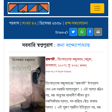
পরবাস |
সংখ্যা ৪২
| ডিসেম্বর ২০০৮ |
গ্রম্থ-সমালোচনা
Share
দরবারি স্বপ্নপুরাণ
:
রুনা বন্দ্যোপাধ্যায়
রাজপাট
, তিলোত্তমা মজুমদার ;আনন্দ,
কলকাতা; ২০০৭; পৃ: ৮০৮;
ঝনজব্‌:
৯৭৮-৮১-৭৭৫৬-৭৩৬-৬
তিলোত্তমা মজুমদারের "রাজপাট" উপন্যাস
যেন এক দরবারি স্বপ্নপুরাণ । এই স্বপ্ন রঙিন
নয়, বরং মানুষের ব্যথাদীর্ণ জীবন বুনে
নকশিকাঁথার স্বপ্ন, সব হারিয়ে বেঁচে থাকার
স্বপ্ন । এই পুরাণ প্রাচীন ইতিবৃত্ত নয়, বরং