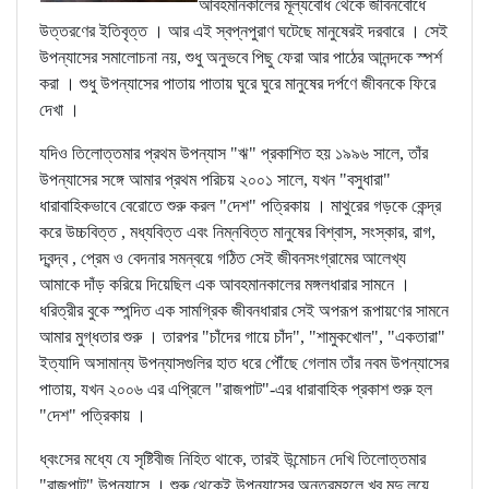
আবহমানকালের মূল্যবোধ থেকে জীবনবোধে
উত্তরণের ইতিবৃত্ত । আর এই স্বপ্নপুরাণ ঘটেছে মানুষেরই দরবারে । সেই
উপন্যাসের সমালোচনা নয়, শুধু অনুভবে পিছু ফেরা আর পাঠের আনন্দকে স্পর্শ
করা । শুধু উপন্যাসের পাতায় পাতায় ঘুরে ঘুরে মানুষের দর্পণে জীবনকে ফিরে
দেখা ।
যদিও তিলোত্তমার প্রথম উপন্যাস "ঋ" প্রকাশিত হয় ১৯৯৬ সালে, তাঁর
উপন্যাসের সঙ্গে আমার প্রথম পরিচয় ২০০১ সালে, যখন "বসুধারা"
ধারাবাহিকভাবে বেরোতে শুরু করল "দেশ" পত্রিকায় । মাথুরের গড়কে কেন্দ্র
করে উচ্চবিত্ত , মধ্যবিত্ত এবং নিম্নবিত্ত মানুষের বিশ্বাস, সংস্কার, রাগ,
দ্বন্দ্ব , প্রেম ও বেদনার সমন্বয়ে গঠিত সেই জীবনসংগ্রামের আলেখ্য
আমাকে দাঁড় করিয়ে দিয়েছিল এক আবহমানকালের মঙ্গলধারার সামনে ।
ধরিত্রীর বুকে স্পন্দিত এক সামগ্রিক জীবনধারার সেই অপরূপ রূপায়ণের সামনে
আমার মুগ্ধতার শুরু । তারপর "চাঁদের গায়ে চাঁদ", "শামুকখোল", "একতারা"
ইত্যাদি অসামান্য উপন্যাসগুলির হাত ধরে পৌঁছে গেলাম তাঁর নবম উপন্যাসের
পাতায়, যখন ২০০৬ এর এপ্রিলে "রাজপাট"-এর ধারাবাহিক প্রকাশ শুরু হল
"দেশ" পত্রিকায় ।
ধ্বংসের মধ্যে যে সৃষ্টিবীজ নিহিত থাকে, তারই উন্মোচন দেখি তিলোত্তমার
"রাজপাট" উপন্যাসে । শুরু থেকেই উপন্যাসের অন্তরমহলে খুব মৃদু লয়ে