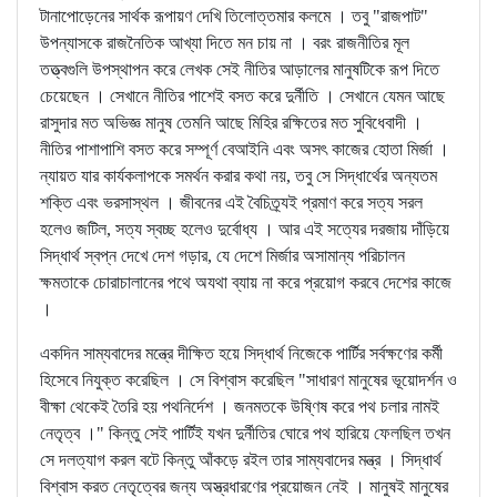
টানাপোড়েনের সার্থক রূপায়ণ দেখি তিলোত্তমার কলমে । তবু "রাজপাট"
উপন্যাসকে রাজনৈতিক আখ্যা দিতে মন চায় না । বরং রাজনীতির মূল
তত্ত্বগুলি উপস্থাপন করে লেখক সেই নীতির আড়ালের মানুষটিকে রূপ দিতে
চেয়েছেন । সেখানে নীতির পাশেই বসত করে দুর্নীতি । সেখানে যেমন আছে
রাসুদার মত অভিজ্ঞ মানুষ তেমনি আছে মিহির রক্ষিতের মত সুবিধেবাদী ।
নীতির পাশাপাশি বসত করে সম্পূর্ণ বেআইনি এবং অসৎ কাজের হোতা মির্জা ।
ন্যায়ত যার কার্যকলাপকে সমর্থন করার কথা নয়, তবু সে সিদ্ধার্থের অন্যতম
শক্তি এবং ভরসাস্থল । জীবনের এই বৈচিত্র্যই প্রমাণ করে সত্য সরল
হলেও জটিল, সত্য স্বচ্ছ হলেও দুর্বোধ্য । আর এই সত্যের দরজায় দাঁড়িয়ে
সিদ্ধার্থ স্বপ্ন দেখে দেশ গড়ার, যে দেশে মির্জার অসামান্য পরিচালন
ক্ষমতাকে চোরাচালানের পথে অযথা ব্যায় না করে প্রয়োগ করবে দেশের কাজে
।
একদিন সাম্যবাদের মন্ত্রে দীক্ষিত হয়ে সিদ্ধার্থ নিজেকে পার্টির সর্বক্ষণের কর্মী
হিসেবে নিযুক্ত করেছিল । সে বিশ্বাস করেছিল "সাধারণ মানুষের ভূয়োদর্শন ও
বীক্ষা থেকেই তৈরি হয় পথনির্দেশ । জনমতকে উষ্ণিষ করে পথ চলার নামই
নেতৃত্ব ।" কিন্তু সেই পার্টিই যখন দুর্নীতির ঘোরে পথ হারিয়ে ফেলছিল তখন
সে দলত্যাগ করল বটে কিন্তু আঁকড়ে রইল তার সাম্যবাদের মন্ত্র । সিদ্ধার্থ
বিশ্বাস করত নেতৃত্বের জন্য অস্ত্রধারণের প্রয়োজন নেই । মানুষই মানুষের