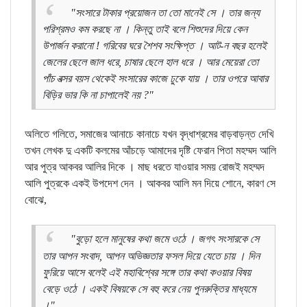
"সংসারে টাকার প্রয়োজন তা তো মানেই সে । তার জন্য
পরিশ্রমও কম করছে না । কিন্তু তাই বলে শিশুদের দিয়ে কেন
উপার্জন করানো ! গরিবের ঘরে শৈশব সংক্ষিপ্ত । আট-ন বছর হলেই
জেলের ছেলে জাল ধরে, চাষার ছেলে হাল ধরে । আর মেয়েরা তো
পাঁচ বত্সর বয়স থেকেই সংসারের কাজে ঢুকে যায় । তার ওপরে আবার
বিড়ির ভার কি না চাপালেই নয় ?"
অলিতে গলিতে, সমাজের আনাচে কানাচে যখন বৃদ্ধাশ্রমের বাড়বাড়ন্ত দেখি
তখন লেখক দু একটি কলমের আঁচড়ে আমাদের দৃষ্টি ফেরান পিতা মহম্মদ আলি
আর পুত্র আকবর আলির দিকে । মাছ ধরতে যাওয়ার সময় রোজই মহম্মদ
আলি পুত্রকে একই উপদেশ দেন । আকবর আলি মন দিয়ে শোনে, কারণ সে
বোঝে,
"বুড়ো হলে মানুষের কথা জমে ওঠে । জগৎ সংসারকে সে
তার আপন সংবাদ, আপন অভিজ্ঞতার ফসল দিয়ে যেতে চায় । দিন
ফুরিয়ে আসে বলেই এই মহাবিশ্বের সঙ্গে তার কথা কওয়ার বিষয়
বেড়ে ওঠে । একই বিষয়কে সে বহু করে নেয় পুনরুক্তির মাধ্যমে
।"