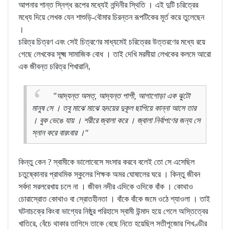
আপনার শান্ত স্নিগ্ধ রূপের মধ্যেই নন্দিনীর স্থিতি । এই দুটি চরিত্রের
মধ্যে দিয়ে লেখক যেন শাশুড়ি-বৌমার চিরন্তন রূপটিকের মূর্ত করে তুলেছেন
।
চরিত্র চিত্রণ এবং সেই চিত্রণের মাধ্যমেই চরিত্রের উত্তরণের মধ্যে রয়ে
গেছে লেখকের সূক্ষ্ম সামাজিক বোধ । তাই দেখি মরমীয়া লেখকের কলমে আরো
এক জীবন্ত চরিত্র শিখারানি,
"আদ্যন্ত অসত্‌, আদ্যন্ত পাপী, আগাগোড়া এক ঝুটো
মানুষ সে । তবু মাঝে মাঝে হৃদয়ের দুকূল ছাপিয়ে কান্না আসে তার
। বুক ভেঙে যায় । শরীরে জ্বালা করে । জ্বালা নির্বাপণের জন্য সে
স্নান করে বারংবার ।"
কিন্তু কেন ? স্বামীকে ভালোবেসে সংসার করবে বলেই তো সে এসেছিল
চতুষ্কোনার প্রাথমিক স্কুলের শিক্ষক অমর ঘোষালের ঘরে । কিন্তু জীবন
সর্বদা সরলরেখায় চলে না । জীবন নদীর এদিকে ওদিকে বাঁক । কোথাও
চোরাস্রোত কোথাও বা স্রোতহীনতা । বাঁকে বাঁকে জমে ওঠে শ্যাওলা । তাই
ঘটনাচক্রে কিংবা ভাগ্যের নিষ্ঠুর পরিহাসে স্বামী উন্মাদ হয়ে গেলে অস্তিত্বের
খাতিরে, বেঁচে থাকার তাগিদে তাকে বেছে নিতে হয়েছিল সতীপূজোর শিখণ্ডীর