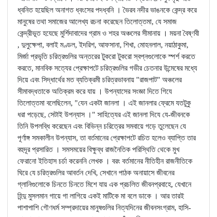
ধ্বনিত হয়েছিল অনাগত ধ্বংসের পদধ্বনি । ভৈরব নদীর ভাঙনকে কেন্দ্র করে
মানুষের তথা সমাজের আলেখ্য রচনা করেছেন তিলোত্তমা, যে সমাজ
কেন্দ্রীভূত হযেছে মুর্শিদাবাদের গ্রাম ও শহর অঞ্চলের সীমানায় । ময়না বৈষ্ণবী
, দুলুক্ষেপা, বলাই মণ্ডল, ইদরিশ, আফসানা, শিখা, মোহনলাল, নয়াঠাকুমা,
মির্জা প্রভৃতি চরিত্রগুলির অন্তরের টুকরো টুকরো স্বপ্নগুলোকে স্পর্শ করতে
করতে, মানবিক সত্যের প্রেক্ষাপটে চরিত্রগুলির গভীর চেতনার উন্মেষের মধ্যে
দিয়ে এবং সিদ্ধার্থের মত ব্যতিক্রমী চরিত্রভাবনায় "রাজপাট" অঞ্চলের
সীমাবদ্ধতাকে অতিক্রম করে যায় । উপন্যাসের সংজ্ঞা দিতে গিযে
তিলোত্তমা বলেছিলেন, "যেন একটা জানলা । এই জানলার ফ্রেমে যতটুকু
ধরা পড়েছে, সেটাই উপন্যাস ।" সাহিত্যের এই জানলা দিযে যে-জীবনকে
তিনি উপলব্ধি করেছেন এবং বিভিন্ন চরিত্রের সমবায়ে গড়ে তুলেছেন যে
পূর্ণাঙ্গ সমকালীন উপন্যাস, তা বর্তমানের প্রেক্ষাপটে রচিত হলেও ব্যাপ্তি তার
বহুদূর প্রসারিত । সমসময়ের বিক্ষুব্ধ রাজনৈতিক পরিস্থিতি থেকে মুখ
ফেরানো ইতিহাস চর্চা করেননি লেখক । বরং বর্তমানের নীতিহীন রাজনীতিকে
ঘিরে যে চরিত্রগুলির আবর্তন দেখি, সেখানে পাঠক অনায়াসে জীবনের
গ্লানিগুলোকে চিনতে চিনতে মিশে যায় এক প্রচলিত জীবনপ্রবাহে, যেখানে
হিন্দু মুসলমান গায়ে গা লাগিয়ে একই মাটিকে মা বলে ডাকে । আর তারই
পাশাপাশি গৌণধর্ম সম্প্রদায়ের মানুষগুলির নিত্যদিনের জীবনসংগ্রাম, হাসি-