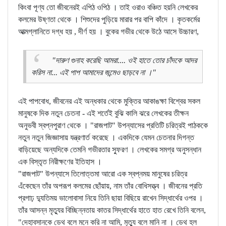
কিংবা পূণ্য তো জীবনেরই এপিঠ ওপিঠ । তাই ওরাও বঞ্চিত হয়নি লেখকের
কলমের উষ্ণতা থেকে । শিশুদের পুড়িয়ে মারার পর বাপি কাঁদে । কৃতকর্মের
আত্মগ্লানিতে দগ্ধ হয় , দীর্ণ হয় । বুকের গভীর থেকে উঠে আসে উচ্চারণ,
"দারুণ গুনাহ করেছি আমরা.... ওই হাতে তোর চাঁদকে আদর
করিস না... এই পাপ আমাদের জন্মেও ছাড়বে না ।"
এই পাপবোধ, জীবনের এই অন্ধকার থেকে মুক্তির আকাঙক্ষা বিশ্বের সকল
মানুষকে দিক নতুন চেতনা - এই শর্তেই বুঝি কালি ঝরে লেখকের তীক্ষন
অনুভবী স্বপ্নপুরাণ থেকে । "রাজপাট" উপন্যাসের প্রতিটি চরিত্রই পাঠককে
নতুন নতুন জিজ্ঞাসায় যন্ত্রণার্ত করেছে । একদিকে যেমন চেতনার দিগন্ত
বাড়িয়েছে অন্যদিকে তেমনি গভীরতার স্ফুরণ । লেখকের সমগ্র অনুসন্ধান
এক বিস্তৃত নিরীক্ষণের ইতিহাস ।
"রাজপাট" উপন্যাসে তিলোত্তমা আরো এক স্বপ্নময় মানুষের চরিত্র
এঁকেছেন তাঁর অপরূপ কলমের ছোঁয়ায়, নাম তাঁর বোধিসত্ত্ব । জীবনের প্রতি
প্রগাঢ় দ্যুতিময় ভালোবাসা নিয়ে তিনি ছায়া বিছিয়ে রাখেন সিদ্ধার্থের ওপর ।
তাঁর আসন্ন মৃত্যুর বিচ্ছিন্নতায় কাতর সিদ্ধার্থের হাতে হাত রেখে তিনি বলেন,
"দেহাবসানকে ডেথ বলে মনে করি না আমি, মৃত্যু বলে মানি না । ডেথ হল