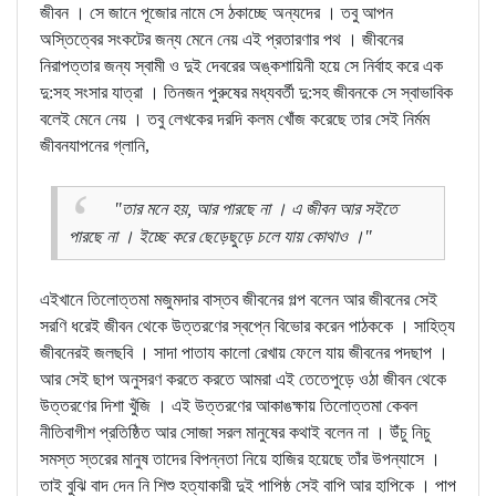
জীবন । সে জানে পূজোর নামে সে ঠকাচ্ছে অন্যদের । তবু আপন
অস্তিত্বের সংকটের জন্য মেনে নেয় এই প্রতারণার পথ । জীবনের
নিরাপত্তার জন্য স্বামী ও দুই দেবরের অঙ্কশায়িনী হয়ে সে নির্বাহ করে এক
দু:সহ সংসার যাত্রা । তিনজন পুরুষের মধ্যবর্তী দু:সহ জীবনকে সে স্বাভাবিক
বলেই মেনে নেয় । তবু লেখকের দরদি কলম খোঁজ করেছে তার সেই নির্মম
জীবনযাপনের গ্লানি,
"তার মনে হয়, আর পারছে না । এ জীবন আর সইতে
পারছে না । ইচ্ছে করে ছেড়েছুড়ে চলে যায় কোথাও ।"
এইখানে তিলোত্তমা মজুমদার বাস্তব জীবনের গল্প বলেন আর জীবনের সেই
সরণি ধরেই জীবন থেকে উত্তরণের স্বপ্নে বিভোর করেন পাঠককে । সাহিত্য
জীবনেরই জলছবি । সাদা পাতায কালো রেখায় ফেলে যায় জীবনের পদছাপ ।
আর সেই ছাপ অনুসরণ করতে করতে আমরা এই তেতেপুড়ে ওঠা জীবন থেকে
উত্তরণের দিশা খুঁজি । এই উত্তরণের আকাঙক্ষায় তিলোত্তমা কেবল
নীতিবাগীশ প্রতিষ্ঠিত আর সোজা সরল মানুষের কথাই বলেন না । উঁচু নিচু
সমস্ত স্তরের মানুষ তাদের বিপন্নতা নিয়ে হাজির হয়েছে তাঁর উপন্যাসে ।
তাই বুঝি বাদ দেন নি শিশু হত্যাকারী দুই পাপিষ্ঠ সেই বাপি আর হাপিকে । পাপ