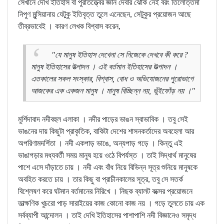
সেখানে দেখি ইতিহাস বা পুরাতত্ত্বের জ্ঞান দেবার ঝোঁক নেই বরং তিলোত্তমা
নিপুণ মুন্সিয়ানায় যেটুকু ইতিবৃত্ত তুলে এনেছেন, সেটুকুর প্রয়োজন আছে
তীব্রভাবেই । কারণ লেখক বিশ্বাস করেন,
"যে মানুষ ইতিহাস দেখেনা সে নিজেকে দেখবে কী করে ?
মানুষ ইতিহাসের উত্পাদন । এই বর্তমান ইতিহাসের উত্পাদন ।
এতকালের সকল সংস্কার, বিশ্বাস, বোধ ও অভিযোজনের পুরোভাগে
আজকের এক একজন মানুষ । মানুষ বিচ্ছিন্ন নয়, ভুঁইফোঁড় নয় ।"
মুর্শিদাবাদ নদীবহুল এলাকা । নদীর পাড়ের ভাঙন স্বাভাবিক । তবু সেই
ভাঙনের দায় কিছুটা প্রাকৃতিক, বাকিটা দেশের শাসনকর্তাদের অবহেলা আর
অপরিণামদর্শিতা । নদী একপাড় ভাঙে, অন্যপাড় গড়ে । কিন্তু এই
ভাঙাগড়ার মধ্যবর্তী সময় মানুষ হয়ে ওঠে বিপর্যস্ত । তাই সিদ্ধার্থ মানুষের
পাশে এসে দাঁড়াতে চায় । নদী এবং বাঁধ নিয়ে বিভিন্ন সূত্র শুনিয়ে মানুষকে
অবহিত করতে চায় । তার কিছু বা প্রাচীনকালের সূত্র, তবু সে সতর্ক
বিশ্লেষণ করে ঘটমান বর্তমানের নিরিখে । নিছক ব্যালট বক্সের প্রয়োজনে
তাত্ক্ষণিক খুচরো পাড় সারাইয়ের কাজ কোনো কাজ নয় । গড়ে তুলতে চায় এক
সর্বব্যাপী আন্দোলন । তাই দেখি ইতিহাসের পাশাপাশি নদী বিজ্ঞানেও সমৃদ্ধ