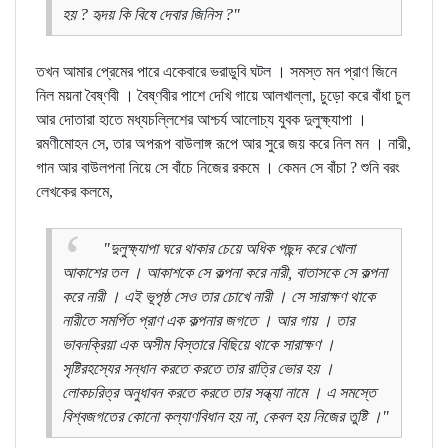
হয় ? হৃদয় কি বিষে দেবার জিনিস ?"
তখন আমার প্রেমের পারে একেবারে ভরাডুবি ঘটল । সমস্ত মন প্রাণ জিনে
নিল ময়না বৈষ্ণবী । বৈষ্ণবীর পাশে দেখি গায়ে আলখাল্লা, চুড়ো করে বাঁধা চুল
আর দোতারা হাতে মধ্যচল্লিশের আশ্চর্য আলোচ্য যুবক দুলুক্ষ্যাপা ।
রমণীমোহন সে, তার অপরূপ বাউলাঙ্গ রূপে আর সুরে জয় করে নিল মন । নারী,
গান আর বাউলপনা নিয়ে সে বাঁচে নিজের রকমে । কেমন সে বাঁচা ? শুনি বরং
লেখকের কলমে,
"দুলুক্ষ্যাপা ঘরে থাকার চেয়ে অধিক পছন্দ করে খোলা
আকাশের তল । আকাশকে সে কল্পনা করে নারী, বাতাসকে সে কল্পনা
করে নারী । এই ভূপৃষ্ঠ সেও তার চোখে নারী । সে সারাক্ষণ থাকে
নারীতে সমর্পিত প্রাণ এক কল্পনার জগতে । আর গায় । তার
ভাবনক্রিয়া এক অসীম বিস্তারে বিছিয়ে থাকে সারাক্ষণ ।
সৃষ্টিরহস্যের সন্ধান করতে করতে তার রাত্রি ভোর হয় ।
লোকচরিত্র অনুধাবন করতে করতে তার সন্ধ্যা নামে । এ সমস্তে
বিশ্বজগতের কোনো কল্যাণবিধান হয় না, কেবল হয় নিজের তুষ্টি ।"