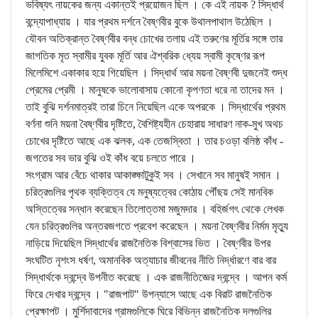
ভবিষ্যৎ নায়কের জন্য একান্তই প্রয়োজন ছিল । কে এই নায়ক ? সিদ্ধার্থ
বন্দ্যোপাধ্যায় । যার প্রথম দর্শনে বৈষ্ণবীর বুকে উথালপাথাল উঠেছিল ।
যৌবন অতিক্রান্ত বৈষ্ণবীর বন্ধ চোখের তলায় এই তরুণের মূর্তির সঙ্গে তার
জাগতিক মৃত স্বামীর যুবক মূর্তি আর ঐশ্বরিক ধ্যেয় স্বামী কৃষ্ণের রূপ
মিলেমিশে একাকার হয়ে গিয়েছিল । সিদ্ধার্থ আর ময়না বৈষ্ণবী দুজনেই শুদ্ধ
প্রেমের প্রেমী । মানুষকে ভালোবাসায় কোনো কৃপণতা ধরে না তাদের মন ।
তাই বুঝি দর্শনমাত্রই তারা চিনে নিয়েছিল একে অপরকে । সিদ্ধার্থের প্রথম
বর্ণনা শুনি ময়না বৈষ্ণবীর দৃষ্টিতে, বৈশিষ্ট্যহীন চেহারায় সাধারণ নাক-মুখ অথচ
চোখের দৃষ্টিতে আছে এক ঝলক, এক তেজস্বিতা । তার চওড়া বলিষ্ঠ কাঁধ -
জগতের সব ভার বুঝি ওই কাঁধ বয়ে চলতে পারে ।
সংগ্রাম আর বেঁচে থাকার আকাঙ্ক্ষাটুকুই সব । সেখানে সব মানুষই সমান ।
চরিত্রগুলির পৃথক ব্যক্তিত্ব যে মনুষ্যত্বের কোঠায় পৌঁছয় সেই মানবিক
অস্তিত্বের সন্ধান করেছেন তিলোত্তমা মজুমদার । বহির্জগৎ থেকে লেখক
যেন চরিত্রগুলির অন্তরজগতে প্রবেশ করেছেন । ময়না বৈষ্ণবীর নির্মম মৃত্যু
নাড়িয়ে দিয়েছিল সিদ্ধার্থের রাজনৈতিক বিশ্বাসের ভিত । বৈষ্ণবীর উপর
সংঘটিত নৃশংস ধর্ষণ, অমানবিক অত্যাচার জীবনের নীতি নির্দ্ধারণে বার বার
সিদ্ধার্থকে দ্বন্দ্বে উপনীত করেছে । এক রাজনীতিজ্ঞের দ্বন্দ্বে । আপন কর্ম
ফিরে দেখার দ্বন্দ্বে । "রাজপাট" উপন্যাসে আছে এক বিরাট রাজনৈতিক
প্রেক্ষাপট । মুর্শিদাবাদের গ্রামগুলিকে ঘিরে বিভিন্ন রাজনৈতিক দলগুলির