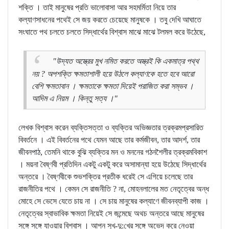
শক্তি । তাই মানুষের প্রতি ভালোবাসা আর সহমর্মিতা নিয়ে তার
কল্যাণসাধনের পথেই সে জয় করতে চেয়েছে মানুষকে । তবু দেখি আঘাতে
সংঘাতে পথ চলতে চলতে সিদ্ধার্থের বিশ্বাস মাঝে মাঝে টলমল করে উঠেছে,
"উদ্যত অস্ত্রের মুখ নমিত করতে অস্ত্রই কি একমাত্র পথ্থ
নয় ? অপশক্তি ক্ষমতাশালী হয়ে উঠলে কল্যাণকে হতে হবে আরো
বেশি ক্ষমতাবান । ক্ষমতাকে ক্ষমতা দিয়েই পরাজিত করা সম্ভব ।
আদিম এ নিয়ম । কিন্তু সত্য ।"
লেখক বিশ্বাস করেন ব্যক্তিসত্তা ও ব্যক্তির অভিজ্ঞতার ত্রক্রমপ্রসারিত
বিবর্তনে । এই বিবর্তনের পথে যেমন আছে তার কর্মজীবন, তার আদর্শ, তার
জীবনপাঠ, তেমনি থাকে বুঝি ব্যক্তির মন ও মননের গঠনশৈলীর ত্রক্রমবিকাশ
। ময়না বৈষ্ণবী প্রতিদিন একটু একটু করে অসামান্যা হয়ে উঠেছে সিদ্ধার্থের
অন্তরে । বৈষ্ণবীকে শুভশক্তির প্রতীক ধরেই সে এগিয়ে চলেছে তার
রাজনীতির পথে । কেমন সে রাজনীতি ? না, মোহনলালের মত নেতৃত্বের অন্ধ
মোহে সে ভেসে যেতে চায় না । সে চায় মানুষের কল্যাণে জীবনব্যাপী কাজ ।
নেতৃত্বের স্বাভাবিক ক্ষমতা নিয়েই সে জন্মেছে অথচ অন্তরে আছে মানুষের
সঙ্গে সঙ্গে যাওয়ার বিশ্বাস । আপন সুখ-দু:খের সঙ্গে অভেদ করে নেওয়া