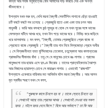
কান্না আর সহজ মনুষ্যত্বের বোধ আমাদের দাঁড় করিয়ে দেয় এক অনন্য
জীবনবোধে ।
উপন্যাস যখন শুরু হল, দেখি ময়না বৈষ্ণবী সেফটিপিন লাগানো ছেঁড়া হাওয়াই
চটি ঘষটে ঘষটে পথ চলেছে । প্রেমজুরি হাতে একা একা তার চলন আর
মাধুকরী । ভারি আর খসখসে কন্ঠ সুমধুর না হোক সে যখন সুরের সঙ্গে ভাবের
মেলবন্ধন ঘটিযে আখর ধরে, তখন টান পড়ে ভাবের ঘরে । নিবিড় করে জড়িযে
ধরে ভালবাসায় । মন বলল, "বৈষ্ণবী, তোমার প্রেমজুরিতে প্রেম বাজে না
প্রেমেতে বাজে প্রেমজুরি ।" বৈষ্ণবী তার গান নিযে বিশ্বজোড়া প্রেমে অধীর
। সে বিশ্বজনীনতা হযত মুর্শিদাবাদের তেকোনা, চতুষ্কোনা আর কালান্তরের
গ্রামগুলির সীমানায় বাঁধা । তবু সে যে মানুষের চোখে রঙ লাগায় । গ্রামের
মানুষগুলো তার ছায়ায় এসে দুদণ্ড জিরোয় । তাদের প্রাত্যহিকতার নৈরাশ্য
আর বিষাদের ছায়ামগ্ন চোখে সে মায়াঞ্জন লাগায় । এভাবেই "রাজপাট"
উপন্যাসে একেবারে নায়িকার মত আবির্ভাব ঘটল ময়না বৈষ্ণবীর । আর আপন
মৃত স্বামীর স্মরণে যখন সে বলল,
"পুরুষকে কামে চিনলে হয় না । তাকে স্নেহে চিনতে হয়
। সেখানেই আছে তার প্রেমের আখর । সেখানেই দেওয়া যায় সকল
হৃদয় । নইলে হৃদয় দেবে কিসে ? বিষে আর সর্বনাশে ? তা কি আর