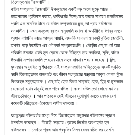
তিলোত্তমার "রাজপাট" ।
বাউল সম্প্রদায় "রাজপাট" উপন্যাসের একটি বড় অংশ জুড়ে আছে ।
জাতপাতের প্রতিবাদ করতে, ধর্মবিধর্মের বিরুদ্ধাচার করতে সাধারণ জনজীবনের
প্রতি এক মানবিক টানে যে বাউল সম্প্রদায়ের জন্ম, তা প্রায় চর্যাপদের
সমকালীন । যখন অন্তজ ব্রাত্য মানুষগুলি সমাজ বা অর্থনীতির বিপন্ন সময়ে
প্রধান ধর্মগুলির কাছে আশ্রয় পায়নি, এমনকি সাধারণ মানবস্বীকৃতিও জোটেনি,
তখনই গড়ে উঠেছিল এই গৌণধর্ম সম্প্রদায়গুলি । গৌড়ীয় বৈষ্ণব ধর্ম আর
শরিয়তি ইসলাম ধর্মের মূল স্রোত থেকে বিচ্ছিন্ন হয়ে সহজিয়া, সুফি, বাউল
ইত্যাদি সম্প্রদায়গুলি প্রেমের নামে সহজ সাধনার প্রচার করেছে । হিন্দু
মুসলমান অধ্যুষিত মুর্শিদাবাদে এই সম্প্রদায়গুলির অস্তিত্বের সংকট ধ্বনিত
হয়নি তিলোত্তমার রাজপাটে বরং জীবন সংগ্রামের যন্ত্রণায় আকুল লেখক খুঁজে
ফিরেছেন মনুষ্যত্বকে । বৈষ্ণবই হোক কিংবা শাক্তই হোক, হিন্দু বা মুসলমান
যেকোনো ধর্মের মানুষই হতে পারে বাউল । কারণ বাউল তো কোনো ধর্ম নয়,
জীবনচর্চামাত্র । আর পাঠককে সেই জীবনের মুখোমুখি করতে লেখক বেশ
কয়েকটি চরিত্রকে এঁকেছেন অসীম দক্ষতায় ।
দুলেন্দ্রের বাউলচর্চার মধ্যে দিয়ে তিলোত্তমা মজুমদার বাউলাঙ্গের স্বরূপ
উদঘাটন করেছেন । বিরোহী সত্তায় প্রেমের নির্মোহ অবগাহনই হল
বাউলতত্ত্ব । সেখানে পুরুষ আর প্রকৃতির মিলন যেমন রচিত হয় তেমনি