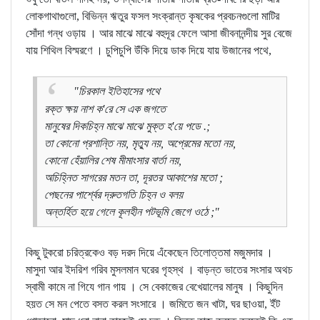
লোকগাথাগুলো, বিভিন্ন ঋতুর ফসল সংক্রান্ত কৃষকের প্রবচনগুলো মাটির
সোঁদা গন্ধ ওড়ায় । আর মাঝে মাঝে বহুদূর ফেলে আসা জীবনানন্দীয় সুর বেজে
যায় শিথিল বিস্মরণে । চুপিচুপি উঁকি দিয়ে ডাক দিয়ে যায় উজানের পথে,
"চিরকাল ইতিহাসের পথে
রক্ত ক্ষয় নাশ ক'রে সে এক জগতে
মানুষের দিকচিহ্ন মাঝে মাঝে মুক্ত হ'য়ে পডে .;
তা কোনো প্রশান্তি নয়, মৃত্যু নয়, অপ্রেমের মতো নয়,
কোনো হেঁয়ালির শেষ মীমাংসার বার্তা নয়,
অচিহ্নিত সাগরের মতন তা, দূরতর আকাশের মতো ;
পেছনের পার্শ্বের দ্রুতগতি চিহ্ন ও বলয়
অন্তর্হিত হয়ে গেলে কূলহীন পটভূমি জেগে ওঠে ;"
কিছু টুকরো চরিত্রকেও বড় দরদ দিয়ে এঁকেছেন তিলোত্তমা মজুমদার ।
মাসুদা আর ইদরিশ গরিব মুসলমান ঘরের গৃহস্থ । বাড়ন্ত ভাতের সংসার অথচ
স্বামী কামে না গিযে গান গায় । সে বেকাজের বেখেয়ালের মানুষ । কিছুদিন
হয়ত সে মন পেতে বসত করল সংসারে । জমিতে জন খাটা, ঘর ছাওয়া, ইঁট