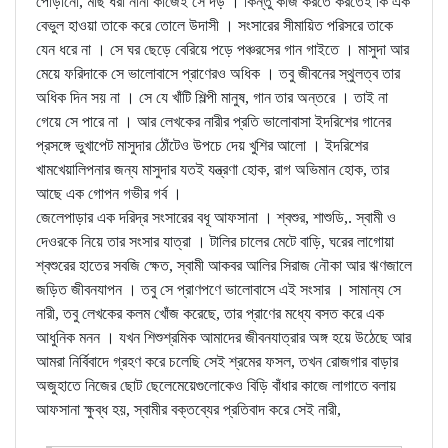
পোড়ানো, মাছ ধরা নানা কাজেই সে দড় । কিন্তু কাজ করতে করতেই কি এক
বেভুল হাওয়া তাকে করে তোলে উদাসী । সংসারের সীমায়িত পরিসরে তাকে
যেন ধরে না । সে ঘর ছেড়ে বেরিয়ে পড়ে পঞ্চরসের গান গাইতে । মাসুদা আর
মেয়ে ফরিদাকে সে ভালোবাসে প্রাণেরও অধিক । তবু জীবনের স্থুলত্ব তার
অধিক দিন সয় না । সে যে খাঁটি শিল্পী মানুষ, গান তার অন্তরে । তাই না
গেয়ে সে পারে না । আর লেখকের নারীর প্রতি ভালোবাসা ইদরিশের গানের
প্রসঙ্গে ভুখাপেট মাসুদার ঠোঁটেও উপচে দেয় খুশির আলো । ইদরিশের
খামখেয়ালিপনার জন্য মাসুদার যতই যন্ত্রণা হোক, রাগ অভিমান হোক, তার
আছে এক গোপন গভীর গর্ব ।
জেলেপাড়ার এক দরিদ্র সংসারের বধূ আফসানা । শ্বশুর, শাশুডি,. স্বামী ও
দেওরকে নিয়ে তার সংসার যাত্রা । টালির চালের মেটে বাড়ি, ঘরের লাগোয়া
শ্বশুরের হাতের সবজি ক্ষেত, স্বামী আকবর আলির সিরাজ নৌকা আর ঋণজালে
জড়িত জীবনযাপন । তবু সে প্রাণপণে ভালোবাসে এই সংসার । সামান্য সে
নারী, তবু লেখকের কলম খোঁজ করেছে, তার প্রাণের মধ্যে বসত করে এক
আধুনিক মনন । যখন শিশুশ্রমিক আমাদের জীবনযাত্রার অঙ্গ হয়ে উঠেছে আর
আমরা নির্বিবাদে গ্রহণ করে চলেছি সেই শ্রমের ফসল, তখন রোজগার বাড়ার
অজুহাতে নিজের ছোট ছেলেমেয়েগুলোকেও বিড়ি বাঁধার কাজে লাগাতে বলায়
আফসানা ক্ষুব্ধ হয়, স্বামীর বক্তব্যের প্রতিবাদ করে সেই নারী,