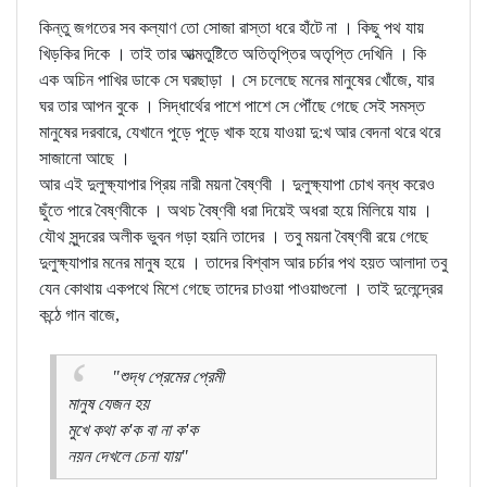
কিন্তু জগতের সব কল্যাণ তো সোজা রাস্তা ধরে হাঁটে না । কিছু পথ যায়
খিড়কির দিকে । তাই তার আত্মতুষ্টিতে অতিতৃপ্তির অতৃপ্তি দেখিনি । কি
এক অচিন পাখির ডাকে সে ঘরছাড়া । সে চলেছে মনের মানুষের খোঁজে, যার
ঘর তার আপন বুকে । সিদ্ধার্থের পাশে পাশে সে পৌঁছে গেছে সেই সমস্ত
মানুষের দরবারে, যেখানে পুড়ে পুড়ে খাক হয়ে যাওয়া দু:খ আর বেদনা থরে থরে
সাজানো আছে ।
আর এই দুলুক্ষ্যাপার প্রিয় নারী ময়না বৈষ্ণবী । দুলুক্ষ্যাপা চোখ বন্ধ করেও
ছুঁতে পারে বৈষ্ণবীকে । অথচ বৈষ্ণবী ধরা দিয়েই অধরা হয়ে মিলিয়ে যায় ।
যৌথ সুন্দরের অলীক ভুবন গড়া হয়নি তাদের । তবু ময়না বৈষ্ণবী রয়ে গেছে
দুলুক্ষ্যাপার মনের মানুষ হয়ে । তাদের বিশ্বাস আর চর্চার পথ হয়ত আলাদা তবু
যেন কোথায় একপথে মিশে গেছে তাদের চাওয়া পাওয়াগুলো । তাই দুলেন্দ্রের
কন্ঠে গান বাজে,
"শুদ্ধ প্রেমের প্রেমী
মানুষ যেজন হয়
মুখে কথা ক'ক বা না ক'ক
নয়ন দেখলে চেনা যায়"