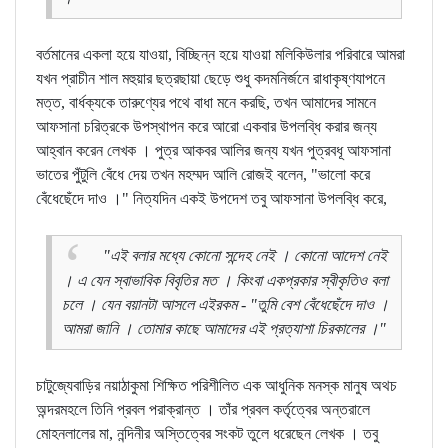
বর্তমানের একলা হয়ে যাওয়া, বিচ্ছিন্ন হয়ে যাওয়া মলিকিউলার পরিবারে আমরা
যখন প্রাচীন শাল মহুয়ার ছত্রছায়া ছেড়ে শুধু কদমনির্জনে রাধাকৃষ্ণযাপনে
মত্ত, বার্ধক্যকে তারুণ্যের পথে বাধা মনে করছি, তখন আমাদের সামনে
আফসানা চরিত্রকে উপস্থাপন করে আরো একবার উপলব্ধি করার জন্য
আহ্বান করেন লেখক । পুত্র আকবর আলির জন্য যখন পুত্রবধূ আফসানা
ভাতের পুঁটুলি বেঁধে দেয় তখন মহম্মদ আলি রোজই বলেন, "ভালো করে
বেঁধেছেঁদে দাও ।" নিত্যদিন একই উপদেশ তবু আফসানা উপলব্ধি করে,
"এই বলার মধ্যে কোনো সন্দেহ নেই । কোনো আদেশ নেই
। এ যেন স্বাভাবিক বিবৃতির মত । কিংবা একপ্রকার স্বীকৃতিও বলা
চলে । যেন বয়ানটা আসলে এইরকম - "তুমি বেশ বেঁধেছেঁদে দাও ।
আমরা জানি । তোমার কাছে আমাদের এই প্রত্যাশা চিরকালের ।"
চাটুজ্যেবাড়ির নয়াঠাকুমা শিক্ষিত পরিশীলিত এক আধুনিক মনস্ক মানুষ অথচ
অন্দরমহলে তিনি প্রবল পরাক্রান্ত । তাঁর প্রবল কর্তৃত্বের অন্তরালে
মোহনলালের মা, নন্দিনীর অস্তিত্বের সংকট তুলে ধরেছেন লেখক । তবু