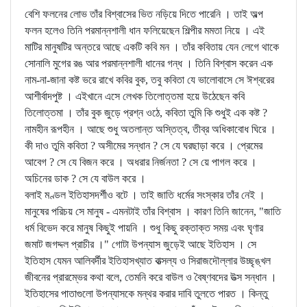
বেশি ফলনের লোভ তাঁর বিশ্বাসের ভিত নড়িয়ে দিতে পারেনি । তাই অল্প
ফলন হলেও তিনি পরমান্নশালী ধান ফলিয়েছেন শিল্পীর মমতা নিয়ে । এই
মাটির মানুষটির অন্তরে আছে একটি কবি মন । তাঁর কবিতায় যেন লেগে থাকে
সোনালি মুগের রঙ আর পরমান্নশালী ধানের গন্ধ । তিনি বিশ্বাস করেন এক
নাম-না-জানা কষ্ট ভরে রাখে কবির বুক, তবু কবিতা যে ভালোবাসে সে ঈশ্বরের
আশীর্বাদপুষ্ট । এইখানে এসে লেখক তিলোত্তমা হয়ে উঠেছেন কবি
তিলোত্তমা । তাঁর বুক জুড়ে প্রশ্ন ওঠে, কবিতা তুমি কি শুধুই এক কষ্ট ?
নামহীন রূপহীন । আছে শুধু অতলান্ত অস্তিত্ব, তীব্র অধিকাবোধ ঘিরে ।
কী দাও তুমি কবিতা ? অসীমের সন্ধান ? সে যে ঘরছাড়া করে । প্রেমের
আবেগ ? সে যে বিজন করে । অধরার নির্জনতা ? সে য়ে পাগল করে ।
অচিনের ডাক ? সে যে বাউল করে ।
বলাই মণ্ডল ইতিহাসদর্শীও বটে । তাই জাতি ধর্মের সংস্কার তাঁর নেই ।
মানুষের পরিচয় সে মানুষ - এমনটাই তাঁর বিশ্বাস । কারণ তিনি জানেন, "জাতি
ধর্ম বিভেদ করে মানুষ কিছুই পায়নি । শুধু কিছু রক্তাক্ত সময় এবং ঘৃণার
জমাট জগদ্দল প্রাচীর ।" গোটা উপন্যাস জুড়েই আছে ইতিহাস । সে
ইতিহাস যেমন আলিবর্দীর ইতিহাসখ্যাত বাত্সল্য ও সিরাজদৌল্লার উচ্ছৃঙ্খল
জীবনের প্রারম্ভের কথা বলে, তেমনি করে বাউল ও বৈষ্ণবদের উত্স সন্ধান ।
ইতিহাসের পাতাগুলো উপন্যাসকে মন্থর করার দাবি তুলতে পারত । কিন্তু