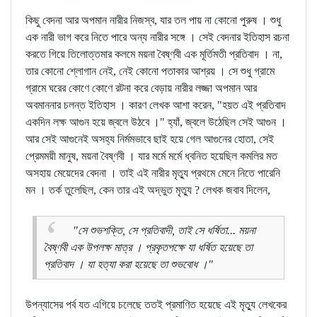
কিছু বেদনা আর অপমান নারীর নিজস্ব, যার তল পায় না কোনো পুরুষ । শুধু
এক নারী ভাগ করে নিতে পারে অন্য নারীর সঙ্গে । সেই বেদনার ইতিহাস রচনা
করতে গিয়ে তিলোত্তমার কলমে ময়না বৈষ্ণবী এক মূর্তিমতী প্রতিবাদ । না,
তার কোনো শ্লোগান নেই, নেই কোনো পতাকার আশ্রয় । সে শুধু গ্রামে
গ্রামে ঘরের কোণে কোণে রটনা করে বেড়ায় নারীর লজ্জা অপমান আর
অবমাননার চলন্ত ইতিহাস । কারণ লেখক আশা করেন, "হয়ত এই প্রতিবাদ
একদিন লক্ষ আগুন হয়ে জ্বলে উঠবে ।" হ্যাঁ, জ্বলে উঠেছিল সেই আগুন ।
আর সেই আগুনেই অসহ্য নির্মমভাবে ছাই হয়ে গেল আগুনের হোতা, সেই
প্রেমময়ী মানুষ, ময়না বৈষ্ণবী । যার মর্মে মর্মে ধ্বনিত হয়েছিল কমলির মত
অসহায় মেয়েদের বেদনা । তাই এই নারীর মৃত্যু প্রথমে মেনে নিতে পারেনি
মন । তর্ক তুলেছিল, কেন তার এই অদ্ভুত মৃত্যু ? লেখক জবাব দিলেন,
"সে শুভশক্তি, সে প্রতিবাদী, তাই সে ধর্ষিতা... ময়না
বৈষ্ণবী এক উপলক্ষ মাত্র । প্রকৃতপক্ষে যা ধর্ষিত হয়েছে তা
প্রতিবাদ । যা হত্যা করা হয়েছে তা শুভবোধ ।"
উপন্যাসের পর্ব যত এগিয়ে চলেছে ততই প্রমাণিত হয়েছে এই মৃত্যু লেখকের