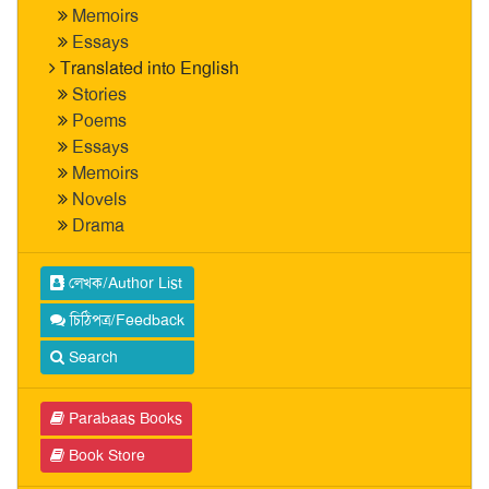
Memoirs
Essays
Translated into English
Stories
Poems
Essays
Memoirs
Novels
Drama
লেখক/Author List
চিঠিপত্র/Feedback
Search
Parabaas Books
Book Store