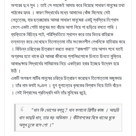
অপরের দু:খ সুখ । তাই সে সহজেই আদায় করে নিয়েছে সাধারণ মানুষের তথা
পাঠকের হৃদয় । কারণ সিদ্ধার্থের মধ্যে আমাদের খোঁজ মিলেছে সেই
নেতৃত্বের, যার ছত্রছায়ায় আমরা সাধারণ মানুষেরা একটু স্বস্তির নি:শ্বাস
ফেলে একটা গোটা মানুষের মত বাঁচার আশা নিয়ে পা ছড়িয়ে বসতে পারি ।
ব্যক্তিকে বিচিত্র পটে, পরিস্থিতিতে স্থাপন করে তার ভিতর বাহিরকে
তন্নতন্ন করে দেখেছেন তিলোত্তমা তাঁর সংবেদনশীল লেখনিকে হাতিয়ার করে
। বিভিন্ন চরিত্রের চিত্রায়ণ করতে করতে "রাজপাট" তার আপন পথে যতই
অগ্রসর হতে থাকে Ø আমরা জীবনের গ্লানিগুলোকে চিনতে চিনতে মুক্তির
আকাঙক্ষায় সিদ্ধার্থের সামিয়ানার নিচে একত্রিত হবার ইচ্ছেয় উদ্বেল হয়ে
উঠি ।
একটি অপরূপ মাটির মানুষের চরিত্র চিত্রায়ণ করেছেন তিলোত্তমা মজুমদার
। তাঁর নাম বলাই মণ্ডল । যুগ যুগান্তের কৃষকের বিশ্বাস নিয়ে তিনি বাঁচেন
। সেই বিশ্বাসের প্রতিধ্বনি শুনি তাঁর মুনিষের কন্ঠে,
"ধান কি ভোগের বস্তু ? ধান ফলানো শিল্পীর কাজ । আদুরি
ধান ভাদুরি ধান, তার বড় অভিমান । কীটনাশকের বিষে ধানের বুকে
অসুখ ঢুকে বসে গো ।"