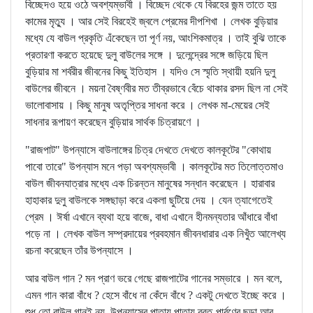
বিচ্ছেদও হয়ে ওঠে অবশ্যম্ভাবী । বিচ্ছেদ থেকে যে বিরহের জন্ম তাতে হয়
কামের মৃত্যু । আর সেই বিরহেই জ্বলে প্রেমের দীপশিখা । লেখক বুড়িয়ার
মধ্যে যে বাউল প্রকৃতি এঁকেছেন তা পূর্ণ নয়, আংশিকমাত্র । তাই বুঝি তাকে
প্রতারণা করতে হয়েছে দুলু বাউলের সঙ্গে । দুলেন্দ্রের সঙ্গে জড়িয়ে ছিল
বুড়িয়ার মা শর্বরীর জীবনের কিছু ইতিহাস । যদিও সে স্মৃতি স্থায়ী হয়নি দুলু
বাউলের জীবনে । ময়না বৈষ্ণবীর মত তীব্রভাবে বেঁচে থাকার রসদ ছিল না সেই
ভালোবাসায় । কিছু মানুষ অতৃপ্তির সাধনা করে । লেখক মা-মেয়ের সেই
সাধনার রূপায়ণ করেছেন বুড়িয়ার সার্থক চিত্রায়ণে ।
"রাজপাট" উপন্যাসে বাউলাঙ্গের চিত্র দেখতে দেখতে কালকূটের "কোথায়
পাবো তারে" উপন্যাস মনে পড়া অবশ্যম্ভাবী । কালকূটের মত তিলোত্তমাও
বাউল জীবনযাত্রার মধ্যে এক চিরন্তন মানুষের সন্ধান করেছেন । হারাবার
হাহাকার দুলু বাউলকে সঙ্গছাড়া করে একলা ছুটিয়ে দেয় । যেন ত্যাগেতেই
প্রেম । ঈর্ষা এখানে ব্যথা হয়ে বাজে, বাধা এখানে হীনমন্যতার আঁধারে বাঁধা
পড়ে না । লেখক বাউল সম্প্রদায়ের প্রবহমান জীবনধারার এক নিখুঁত আলেখ্য
রচনা করেছেন তাঁর উপন্যাসে ।
আর বাউল গান ? মন প্রাণ ভরে গেছে রাজপাটের গানের সম্ভারে । মন বলে,
এমন গান কারা বাঁধে ? হেসে বাঁধে না কেঁদে বাঁধে ? একটু দেখতে ইচ্ছে করে ।
শুধু তো বাউল গানই নয়, উপন্যাসের পাতায় পাতায় ব্রত-পার্বণের ছড়া আর