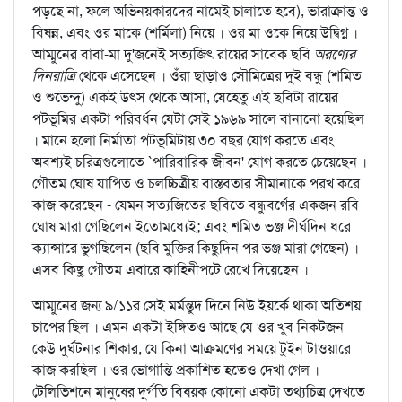
পড়ছে না, ফলে অভিনয়কারদের নামেই চালাতে হবে), ভারাক্রান্ত ও
বিষন্ন, এবং ওর মাকে (শর্মিলা) নিয়ে । ওর মা ওকে নিয়ে উদ্বিগ্ন ।
আম্মুনের বাবা-মা দু'জনেই সত্যজিৎ রায়ের সাবেক ছবি
অরণ্যের
দিনরাত্রি
থেকে এসেছেন । ওঁরা ছাড়াও সৌমিত্রের দুই বন্ধু (শমিত
ও শুভেন্দু) একই উত্স থেকে আসা, যেহেতু এই ছবিটা রায়ের
পটভূমির একটা পরিবর্ধন যেটা সেই ১৯৬৯ সালে বানানো হয়েছিল
। মানে হলো নির্মাতা পটভূমিটায় ৩০ বছর যোগ করতে এবং
অবশ্যই চরিত্রগুলোতে `পারিবারিক জীবন' যোগ করতে চেয়েছেন ।
গৌতম ঘোষ যাপিত ও চলচ্চিত্রীয় বাস্তবতার সীমানাকে পরখ করে
কাজ করেছেন - যেমন সত্যজিতের ছবিতে বন্ধুবর্গের একজন রবি
ঘোষ মারা গেছিলেন ইতোমধ্যেই; এবং শমিত ভঞ্জ দীর্ঘদিন ধরে
ক্যান্সারে ভুগছিলেন (ছবি মুক্তির কিছুদিন পর ভঞ্জ মারা গেছেন) ।
এসব কিছু গৌতম এবারে কাহিনীপটে রেখে দিয়েছেন ।
আম্মুনের জন্য ৯/১১র সেই মর্মন্তুদ দিনে নিউ ইয়র্কে থাকা অতিশয়
চাপের ছিল । এমন একটা ইঙ্গিতও আছে যে ওর খুব নিকটজন
কেউ দুর্ঘটনার শিকার, যে কিনা আক্রমণের সময়ে টুইন টাওয়ারে
কাজ করছিল । ওর ভোগান্তি প্রকাশিত হতেও দেখা গেল ।
টেলিভিশনে মানুষের দুর্গতি বিষয়ক কোনো একটা তথ্যচিত্র দেখতে