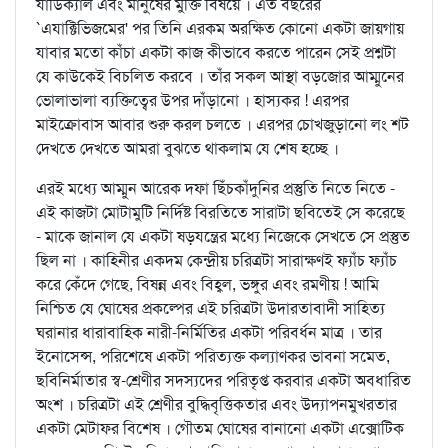
র্যাডিক্যাল এবং মানুষের মুক্তি বিষয়ে । এত বছরের
`এযাক্টিভিজমের' পর তিনি এরকম অরক্ষিত কোনো একটা জায়গায়
যাবার মতো কাঁচা একটা কাজ কীভাবে করতে পারেন সেই প্রশ্নটা
যে কাউকেই বিচলিত করবে । তাঁর সকল আস্থা বড়জোর আম্মুনের
ভোলাভালা ব্যক্তিত্বের উপর দাঁড়ানো । হাস্যকর ! এরপর
মাইক্রোবাস আবার শুরু করল চলতে । এরপর চোখজুড়ানো লং শট
দেখতে দেখতে আমরা বুঝতে থাকলাম যে শেষ হচ্ছে ।
এরই মধ্যে আম্মুন আরেক দফা ছিঁচকাঁদুনির প্রস্তুতি নিতে নিতে -
এই কাজটা মোটামুটি নির্দিষ্ট বিরতিতে সারাটা ছবিতেই সে করেছে
- মাকে জানাল যে একটা ষড়যন্ত্রের মধ্যে নিজেকে সেখতে সে প্রস্তুত
ছিল না । কাহিনীর একদম কেন্দ্রীয় চরিত্রটা সারাক্ষণই ফ্যাঁচ ফ্যাঁচ
করে কেঁদে গেছে, বিষন্ন এবং বিহ্বল, ভঙ্গুর এবং রমণীয় ! আমি
নিশ্চিত যে ঘোষের প্রকল্পের এই চরিত্রটা উদারতাবাদী সাহিত্য
ঘরানার ধারাবাহিক নারী-নির্মিতির একটা পরিবর্ধন মাত্র । তার
ইনোসেন্স, পরিশেষে একটা পরিত্যক্ত কল্যাণকর ভাবনা সমেত,
ছবিনির্মাতার স্ব-শ্রেণীর সদস্যদের পরিতৃপ্ত করবার একটা অবধারিত
অংশ । চরিত্রটা এই শ্রেণীর বুদ্ধিবৃত্তিকতার এবং উদ্যাপনমুখরতার
একটা মেটাফর বিশেষ । গৌতম ঘোষের বানানো একটা এক্সোটিক