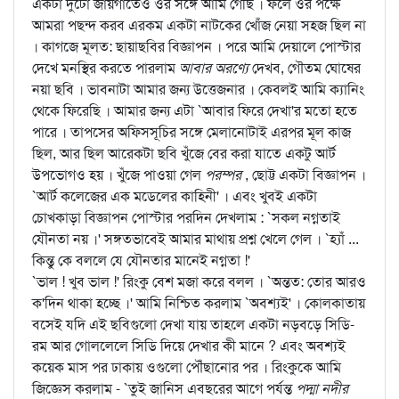
একটা দুটো জায়গাতেও ওর সঙ্গে আমি গেছি । ফলে ওর পক্ষে
আমরা পছন্দ করব এরকম একটা নাটকের খোঁজ নেয়া সহজ ছিল না
। কাগজে মূলত: ছায়াছবির বিজ্ঞাপন । পরে আমি দেয়ালে পোস্টার
দেখে মনস্থির করতে পারলাম
আবার অরণ্যে
দেখব, গৌতম ঘোষের
নয়া ছবি । ভাবনাটা আমার জন্য উত্তেজনার । কেবলই আমি ক্যানিং
থেকে ফিরেছি । আমার জন্য এটা `আবার ফিরে দেখা'র মতো হতে
পারে । তাপসের অফিসসূচির সঙ্গে মেলানোটাই এরপর মূল কাজ
ছিল, আর ছিল আরেকটা ছবি খুঁজে বের করা যাতে একটু আর্ট
উপভোগও হয় । খুঁজে পাওয়া গেল
পরম্পর
, ছোট্ট একটা বিজ্ঞাপন ।
`আর্ট কলেজের এক মডেলের কাহিনী' । এবং খুবই একটা
চোখকাড়া বিজ্ঞাপন পোস্টার পরদিন দেখলাম : `সকল নগ্নতাই
যৌনতা নয় ।' সঙ্গতভাবেই আমার মাথায় প্রশ্ন খেলে গেল । `হ্যাঁ ...
কিন্তু কে বললে যে যৌনতার মানেই নগ্নতা !'
`ভাল ! খুব ভাল !' রিংকু বেশ মজা করে বলল । `অন্তত: তোর আরও
ক'দিন থাকা হচ্ছে ।' আমি নিশ্চিত করলাম `অবশ্যই' । কোলকাতায়
বসেই যদি এই ছবিগুলো দেখা যায় তাহলে একটা নড়বড়ে সিডি-
রম আর গোললেলে সিডি দিয়ে দেখার কী মানে ? এবং অবশ্যই
কয়েক মাস পর ঢাকায় ওগুলো পৌঁছানোর পর । রিংকুকে আমি
জিজ্ঞেস করলাম - `তুই জানিস এবছরের আগে পর্যন্ত
পদ্মা নদীর