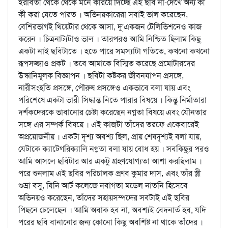
ইরাবতী থেকে থেকে মনে করিয়ে দিচ্ছে এই ছবি না-দেখে অন্য কী
কী করা যেতে পারত । অভিনয়কারেরা সবাই ভাল করেছেন,
বেশিরভাগই থিয়েটার থেকে আসা, দু'একজন টেলিভিশনেও কাজ
করেন । চিত্রনাট্যটাও ভাল । তারপরও আমি নিশ্চিত ছিলাম কিছু
একটা নাই ছবিটাতে । হতে পারে সমস্যাটা গতিতে, কখনো কখনো
রূপসজ্জাও প্রকট । তবে আমাকে বিস্মিত করেছে প্রমোটারদের
উস্কানিমূলক বিজ্ঞাপন । ছবিটা কষ্টকর জীবনযাপন প্রসঙ্গে,
নারীসংহতি প্রসঙ্গে, পৌরুষ প্রসঙ্গেও একভাবে বলা যায় এবং
পরিশেষে একটা ভারী সিদ্ধান্ত নিতে পারার বিষয়ে । কিন্তু নির্মাতারা
দর্শকদেরকে ভাবানোর চেষ্টা করেছেন নগ্নতা বিষয়ে এবং যৌনতার
সঙ্গে এর সম্পর্ক বিষয়ে । এই কাজটা তাঁদের তরফে একেবারেই
অপ্রয়োজনীয় । একটা দৃশ্য অবশ্য ছিল, প্রায় শেষদৃশ্যই বলা যায়,
যেটাকে ক্যাটেগরিক্যালি নগ্নতা বলা যায় বোধ হয় । সবকিছুর পরও
আমি আসলে ছবিটার আর একটু গ্রহণযোগ্যতা আশা করছিলাম ।
পরে শুনলাম এই ছবির পরিচালক প্রণব কুমার দাস, এবং তাঁর স্ত্রী
শুভ্রা বসু, যিনি আর্ট কলেজে নবাগতা মডেল নাতনি হিসেবে
অভিনয়ও করেছেন, তাঁদের সহায়সম্পদের সবটাই এই ছবির
পিছনে ঢেলেছেন । আমি অবাক হব না, অবশ্যই বেদনার্ত হব, যদি
পরের ছবি বানানোর জন্য কোনো কিছু অবশিষ্ট না থাকে তাঁদের ।