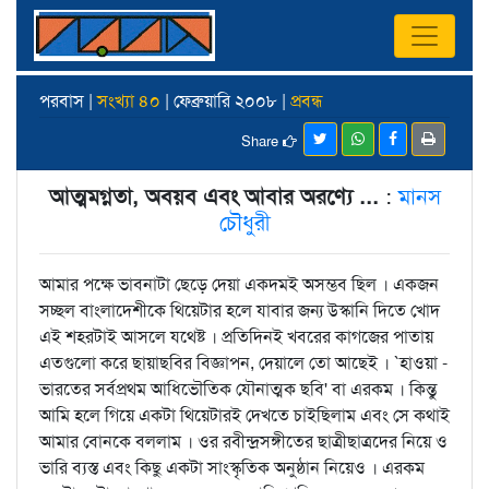
পরবাস |
সংখ্যা ৪০
| ফেব্রুয়ারি ২০০৮ |
প্রবন্ধ
Share
আত্মমগ্নতা, অবয়ব এবং আবার অরণ্যে ...
:
মানস
চৌধুরী
আমার পক্ষে ভাবনাটা ছেড়ে দেয়া একদমই অসম্ভব ছিল । একজন
সচ্ছল বাংলাদেশীকে থিয়েটার হলে যাবার জন্য উস্কানি দিতে খোদ
এই শহরটাই আসলে যথেষ্ট । প্রতিদিনই খবরের কাগজের পাতায়
এতগুলো করে ছায়াছবির বিজ্ঞাপন, দেয়ালে তো আছেই । `হাওয়া -
ভারতের সর্বপ্রথম আধিভৌতিক যৌনাত্মক ছবি' বা এরকম । কিন্তু
আমি হলে গিয়ে একটা থিয়েটারই দেখতে চাইছিলাম এবং সে কথাই
আমার বোনকে বললাম । ওর রবীন্দ্রসঙ্গীতের ছাত্রীছাত্রদের নিয়ে ও
ভারি ব্যস্ত এবং কিছু একটা সাংস্কৃতিক অনুষ্ঠান নিয়েও । এরকম