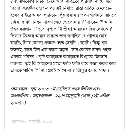
এবং এসকেপিস্ট ছবি দেখে আমি না-ভেবে পারলাম না যে
পার
কিংবা
অন্তর্জলি যাত্রা
-র পর এই নির্মাতা রাস্তা হারিয়ে ফেলেছেন ।
হলের বাইরে আমরা পুরি-চানা খুঁজছিলাম । তপন খুশিমনে জানতে
চাইল `ছবিটা নিশ্চয় দারুণ লেগেছে তোমার ।' `না কেন ?' আমি
উত্তর করলাম । `পুরো দৃশ্যপটটা ভীষণ আরামের ছিল দেখতে ।'
ভিতরে ভিতরে আমার ভাবতে ভাল লাগছিল যে গৌতম ঘোষ
ক্যানিং নিয়ে কোনো প্রকল্পে হাত দেননি । ক্যানিং কিন্তু প্রায়
জঙ্গলই, মানে ছিল এক কালে অন্তত:, আর ঘোষের দারুণ পছন্দ
এরকম পরিসর । লুচি কামড়াতে কামড়াতে রিংকুকে জিজ্ঞেস
করলাম `তুই কি আম্মুনের মতো ফ্যাঁচ ফ্যাঁচ করে কান্না করার কথা
ভাবতে পারিস ?' `না ! প্রশ্নই আসে না ।' রিংকুর জবাব সাফ ।
(ভ্রমণকাল : জুন ২০০৩ । ইংরেজিতে প্রথম লিখিত এবং
অপ্রকাশিত । অনুবাদকাল : ২২শে জানুয়ারি থেকে ১২ই এপ্রিল
২০০৭ ।)
(পরবাস-৪০, জানুয়ারি, ২০০৮)