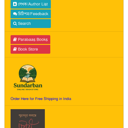
লেখক/Author List
চিঠিপত্র/Feedback
Search
Parabaas Books
Book Store
Order Here for Free Shipping in India