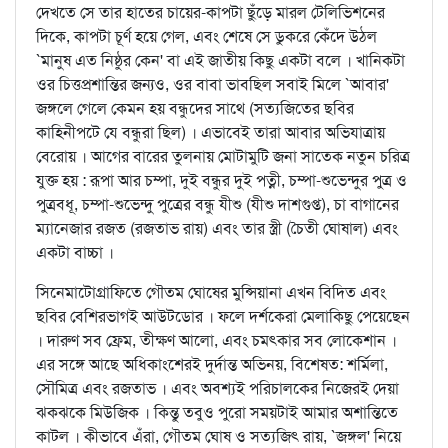
দেখতে সে তার হাতের চায়ের-কাপটা ছুঁড়ে মারল টেলিভিশনের
দিকে, কাপটা চূর্ণ হয়ে গেল, এবং শেষে সে ডুকরে কেঁদে উঠল
`মানুষ এত নিষ্ঠুর কেন' বা এই জাতীয় কিছু একটা বলে । খানিকটা
ওর চিত্তপ্রশান্তির জন্যও, ওর বাবা ভাবছিল সবাই মিলে `আবার'
জঙ্গলে গেলে কেমন হয় বন্ধুদের সাথে (সত্যজিতের ছবির
কাহিনীপটে যে বন্ধুরা ছিল) । এভাবেই তারা আবার অভিযাত্রায়
বেরোয় । আগের বারের তুলনায় মোটামুটি জনা সাতেক নতুন চরিত্র
যুক্ত হয় : রূপা আর চম্পা, দুই বন্ধুর দুই পত্নী, চম্পা-শুভেন্দুর পুত্র ও
পুত্রবধূ, চম্পা-শুভেন্দু পুত্রের বন্ধু যীশু (যীশু দাশগুপ্ত), চা বাগানের
ম্যানেজার রজত (রজতাভ রায়) এবং তার স্ত্রী (চৈতী ঘোষাল) এবং
একটা বাচ্চা ।
সিনেমাটোগ্রাফিতে গৌতম ঘোষের মুন্সিয়ানা এখন বিদিত এবং
ছবির বেশিরভাগই আউটডোর । ফলে দর্শকেরা মেলাকিছু পেয়েছেন
। দারুণ সব ফ্রেম, তীক্ষণ আলো, এবং চমত্কার সব লোকেশান ।
এর সঙ্গে আছে অধিকাংশেরই দুর্দান্ত অভিনয়, বিশেষত: শর্মিলা,
সৌমিত্র এবং রজতাভ । এবং অবশ্যই পরিচালকের নিজেরই দেয়া
ঝকঝকে মিউজিক । কিন্তু তবুও পুরো সময়টাই আমার অশান্তিতে
কাটল । কীভাবে এঁরা, গৌতম ঘোষ ও সত্যজিৎ রায়, `জঙ্গল' নিয়ে