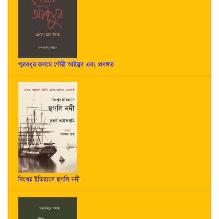
পুত্রবধূর কলমে গৌরী আইয়ুব এবং প্রসঙ্গত
বিশ্বের ইতিহাসে হুগলি নদী