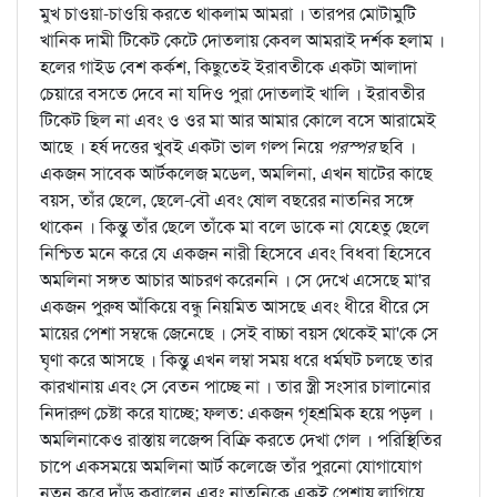
মুখ চাওয়া-চাওয়ি করতে থাকলাম আমরা । তারপর মোটামুটি
খানিক দামী টিকেট কেটে দোতলায় কেবল আমরাই দর্শক হলাম ।
হলের গাইড বেশ কর্কশ, কিছুতেই ইরাবতীকে একটা আলাদা
চেয়ারে বসতে দেবে না যদিও পুরা দোতলাই খালি । ইরাবতীর
টিকেট ছিল না এবং ও ওর মা আর আমার কোলে বসে আরামেই
আছে । হর্ষ দত্তের খুবই একটা ভাল গল্প নিয়ে
পরস্পর
ছবি ।
একজন সাবেক আর্টকলেজ মডেল, অমলিনা, এখন ষাটের কাছে
বয়স, তাঁর ছেলে, ছেলে-বৌ এবং ষোল বছরের নাতনির সঙ্গে
থাকেন । কিন্তু তাঁর ছেলে তাঁকে মা বলে ডাকে না যেহেতু ছেলে
নিশ্চিত মনে করে যে একজন নারী হিসেবে এবং বিধবা হিসেবে
অমলিনা সঙ্গত আচার আচরণ করেননি । সে দেখে এসেছে মা'র
একজন পুরুষ আঁকিয়ে বন্ধু নিয়মিত আসছে এবং ধীরে ধীরে সে
মায়ের পেশা সম্বন্ধে জেনেছে । সেই বাচ্চা বয়স থেকেই মা'কে সে
ঘৃণা করে আসছে । কিন্তু এখন লম্বা সময় ধরে ধর্মঘট চলছে তার
কারখানায় এবং সে বেতন পাচ্ছে না । তার স্ত্রী সংসার চালানোর
নিদারুণ চেষ্টা করে যাচ্ছে; ফলত: একজন গৃহশ্রমিক হয়ে পড়ল ।
অমলিনাকেও রাস্তায় লজেন্স বিক্রি করতে দেখা গেল । পরিস্থিতির
চাপে একসময়ে অমলিনা আর্ট কলেজে তাঁর পুরনো যোগাযোগ
নতুন করে দাঁড় করালেন এবং নাতনিকে একই পেশায় লাগিয়ে