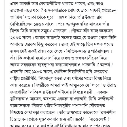
এমন আকাট আর বেরাজনীতিক থাকতে পারেন, এবং তাও
এতগুলা বছর ধরে ? জঙ্গল-যাত্রাকে ঘোষ যেভাবে সাফাই গেয়েছেন
তা ছিল `সভ্যতা থেকে দূরে' । জঙ্গল নিয়ে তাঁর উচ্চতা রায়
দেখিয়েছিলেন ১৯৬৯ সালে । পরে
আগন্তুক
ছবির মাধ্যমে তাঁর
মিশন তিনি আবার সম্মুখে এনেছেন । গৌতম তাঁর কাজ করেছেন
২০০৩ সালে । আমার সামান্যই সন্দেহ আছে যে মওকা পেলে তিনি
আবারও এরকম কিছু করবেন । এবং এই সাড়ে তিন দশক পরেও
জঙ্গল সেই একই রাজ্য রয়ে গেছে - সিভিল-আত্মার পরিত্রাণস্থল ।
এঁরা কি কখনো মনোযোগ দিয়ে জঙ্গল ও জঙ্গলবাসীদের নিয়ে
ভারত সরকারের ব্যবস্থাপনা কলাকৌশলটাও পড়েননি ? আশ্চর্য !
এমনকি সেই ১৯৮৩ সালে, গোবিন্দ নিহালিনীর ছবি
আক্রোশ
রাষ্ট্রীয় প্রহরীগিরি, নিয়মানুগ হত্যা এবং ধর্ষণের মতো বিষয় নিয়ে
কাজ করেছে । বিপরীতে আমরা পাই আম্মুনকে যে `গারো' ও ওঁরাও
জনগোষ্ঠীর `সত্যিকার উন্নয়ন' ঘটানোর বিষয়ে দরদী । একজন
মুক্তিদাতাও আছেন, অবশ্যই একজন বাংলাভাষী, যিনি
আদিবাসী
বাচ্চাদেরকে `নিজস্ব' ধর্মীয় শিক্ষাসূচীর পাশাপাশি সৌরজগত
বিষয়েও লেখাপড়া করাচ্ছেন । তাঁর ভাষ্যমতে তাদেরকে `রক্ষণশীল
চিন্তাভাবনা থেকে মুক্ত' করবার জন্য এটা জরুরি । `এক্সেলেন্ট !'
আম্মুন কহেন । `দারুণ ছবি না' হিসিখানায় আমার পাশের লোক