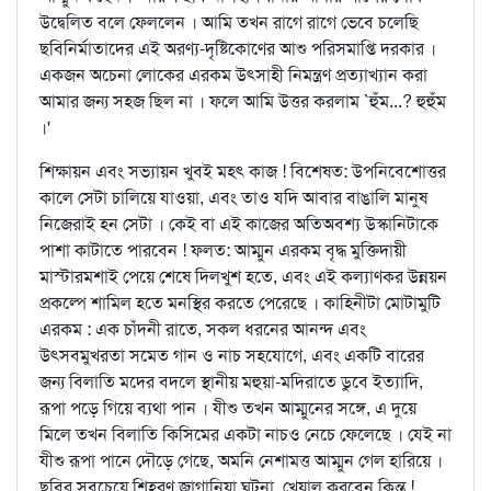
উদ্বেলিত বলে ফেললেন । আমি তখন রাগে রাগে ভেবে চলেছি
ছবিনির্মাতাদের এই অরণ্য-দৃষ্টিকোণের আশু পরিসমাপ্তি দরকার ।
একজন অচেনা লোকের এরকম উত্সাহী নিমন্ত্রণ প্রত্যাখ্যান করা
আমার জন্য সহজ ছিল না । ফলে আমি উত্তর করলাম `হুঁম...? হুহুঁম
।'
শিক্ষায়ন এবং সভ্যায়ন খুবই মহৎ কাজ ! বিশেষত: উপনিবেশোত্তর
কালে সেটা চালিয়ে যাওয়া, এবং তাও যদি আবার বাঙালি মানুষ
নিজেরাই হন সেটা । কেই বা এই কাজের অতিঅবশ্য উস্কানিটাকে
পাশা কাটাতে পারবেন ! ফলত: আম্মুন এরকম বৃদ্ধ মুক্তিদায়ী
মাস্টারমশাই পেয়ে শেষে দিলখুশ হতে, এবং এই কল্যাণকর উন্নয়ন
প্রকল্পে শামিল হতে মনস্থির করতে পেরেছে । কাহিনীটা মোটামুটি
এরকম : এক চাঁদনী রাতে, সকল ধরনের আনন্দ এবং
উত্সবমুখরতা সমেত গান ও নাচ সহযোগে, এবং একটি বারের
জন্য বিলাতি মদের বদলে স্থানীয় মহুয়া-মদিরাতে ডুবে ইত্যাদি,
রূপা পড়ে গিয়ে ব্যথা পান । যীশু তখন আম্মুনের সঙ্গে, এ দুয়ে
মিলে তখন বিলাতি কিসিমের একটা নাচও নেচে ফেলেছে । যেই না
যীশু রূপা পানে দৌড়ে গেছে, অমনি নেশামত্ত আম্মুন গেল হারিয়ে ।
ছবির সবচেয়ে শিহরণ জাগানিয়া ঘটনা, খেয়াল করবেন কিন্তু !