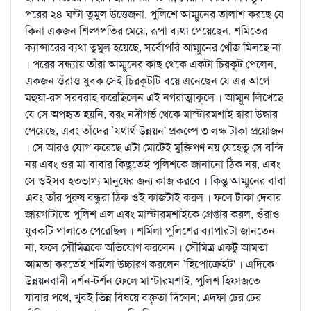
পরের ২৪ ঘন্টা তুমুল উত্তেজনা, পুলিশে আম্মুনের তালাশ করছে যে
কিনা একজন শিল্পপতির মেয়ে, রূপা ব্যথা পেয়েছেন, শমিতের
ক্যান্সারের ব্যথা তুমুল হয়েছে, সর্বোপরি আম্মুনের খোঁজ মিলছে না
। পরের সন্ধ্যায় তাঁরা আম্মুনের কাছ থেকে একটা চিরকূট পেলেন,
একজন ওঁরাও যুবক সেই চিরকূটটি বয়ে এনেছেন যে এর আগে
মহুয়া-রস সরবরাহ করেছিলেন এই নগরাত্মাকূলে । আম্মুন লিখেছে
যে সে অপহৃত হয়নি, বরং নদীগর্ভ থেকে মাস্টারমশাই দ্বারা উদ্ধার
পেয়েছে, এবং তাঁদের `যথার্থ উন্নয়ন' প্রকল্পে ৩ লক্ষ টাকা প্রয়োজন
। সে আরও যোগ করেছে এটা মোটেই মুক্তিপণ নয় যেহেতু সে বন্দি
নয় এবং ওর মা-বাবার কিছুতেই পুলিশকে জানানো ঠিক নয়, এবং
সে ওইসব হতভাগ্য মানুষের জন্য কাজ করবে । কিন্তু আম্মুনের বাবা
এবং তাঁর পুরুষ বন্ধুরা ঠিক ওই কাজটাই করল । ফলে টাকা দেবার
জায়গাটাতে পুলিশ এল এবং মাস্টারমশাইকে গ্রেপ্তার করল, ওঁরাও
যুবকটি পালাতে পেরেছিল । শর্মিলা পুলিশের ব্যাপারটা জানতেন
না, ফলে সৌমিত্রকে অভিযোগ করলেন । সৌমিত্র একটু আমতা
আমতা করতেই শর্মিলা উচ্চারণ করলেন `হিপোক্রেইট' । এদিকে
উন্নয়নবাদী দর্শন-টর্শন ফেলে মাস্টারমশাই, পুলিশ হিফাজতে
যাবার পথে, খুবই ভিন্ন বিষয়ে বক্তৃতা দিলেন; এদফা ঢের ঢের