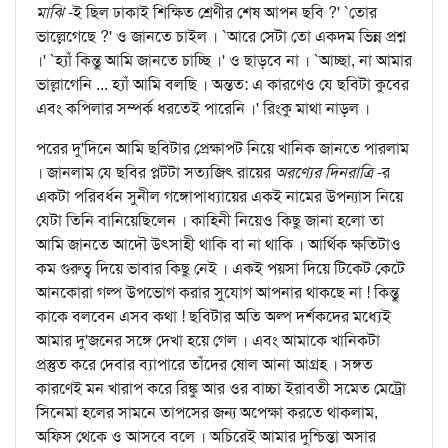
মাঝি
-ই ছিল ঢাকাই শিক্ষিত শ্রেণীর শেষ আপন ছবি ?' `তোর
ভাল্লেগেছে ?' ও জানতে চাইল । `আরে সেটা তো একদম ভিন্ন প্রশ্ন
।' `হ্যাঁ কিন্তু আমি জানতে চাচ্ছি ।' ও ছাড়বে না । `আচ্ছা, না আমার
ভাল্লাগেনি ... হ্যাঁ আমি বলছি । অন্তত: এ কারণেও যে ছবিটা কুবের
এবং কপিলার সম্পর্ক ধরতেই পারেনি ।' রিংকু মাথা নাড়ল ।
পরের দু'দিনে আমি ছবিটার প্রেক্ষাপট নিয়ে খানিক জানতে পারলাম
। জানলাম যে ছবির প্লটটা সত্যজিৎ রায়ের
অরণ্যের দিনরাত্রি
-র
একটা পরিবর্ধন সুনীল গঙ্গোপাধ্যায়ের একই নামের উপন্যাস নিয়ে
যেটা তিনি বানিয়েছিলেন । কাহিনী নিয়েও কিছু জানা হলো তা
আমি জানতে আদৌ উত্সাহী থাকি বা না থাকি । আর্থিক ক্ষতিটাও
কম গুরুত্ব দিয়ে ভাবার কিছু নেই । একই পয়সা দিয়ে টিকেট কেটে
আনকোরা গল্প উপভোগ করার সুযোগ আপনার থাকছে না ! কিন্তু
কাকে বলবেন এসব কথা ! ছবিটার অতি অল্প দর্শকদের মধ্যেই
আমার দু'জনের সঙ্গে দেখা হয়ে গেল । এবং আমাকে খানিকটা
প্রস্তুত করে দেবার ব্যাপারে তাঁদের ষোল আনা আগ্রহ । সঙ্গত
কারণেই মন খারাপ করে রিঙ্কু আর ওর বাচ্চা ইরাবতী সমেত মেট্রো
সিনেমা হলের সামনে তাপসের জন্য অপেক্ষা করতে থাকলাম,
অফিস থেকে ও আসবে বলে । অচিরেই আমার দুশ্চিন্তা অসার