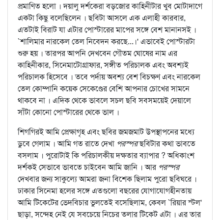
প্রমাণিত হলো । দয়ালু দর্শকেরা বড়জোর কাহিনীটার খুব মোটাদাগে
একটা কিছু বলেছিলেন । ছবিটা আসলে এক এলাহী কারবার,
এতটাই বিরাট যা এটার পোস্টারের মাপের সঙ্গে বেশ মানানসই ।
`শালিমার নারকেল তেল নিবেদন করছে...।' এভাবেই পোস্টারটা
শুরু হয় । তারপর আপনি দেখবেন গৌতম ঘোষের নাম এর
কাহিনীকার, সিনেমাটোগ্রাফার, সঙ্গীত পরিচালক এবং অবশ্যই
পরিচালক হিসেবে । তবে পর্দায় অবশ্য বেশ বিচক্ষণ এবং নারকেল
তেল কোম্পানি কয়েক সেকেণ্ডের বেশি আপনার চোখের সামনে
থাকবে না । এদিক থেকে ভাবলে সচল ছবি সবসময়েই দেয়ালে
সাঁটা কোনো পোস্টারের থেকে ভাল ।
শিগগিরই আমি প্রেক্ষাগৃহ এবং ছবির জমজমাট উপস্থাপনের মধ্যে
ডুবে গেলাম । আমি গত রাতে দেখা
পরস্পর
ছবিটার কথা ভাবতে
বসলাম । পুরোটাই কি পরিচালকীয় দক্ষতার ব্যাপার ? অধিকাংশ
দর্শকই সেভাবে ভাবতে চাইবেন আমি জানি । আর
পরস্পর
দেখবার জন্য সাকুল্যে আমরা জনা বিশেক ছিলাম পুরো ছবিঘরে ।
ঢাকার সিনেমা হলের সঙ্গে এতগুলো বছরের যোগাযোগহীনতায়
আমি টিকেটের ভেদবিচার ভুলতেই বসেছিলাম, কেবল `রিয়ার স্টল'
ছাড়া, সন্দেহ নেই যে সবচেয়ে নিচের তলার টিকেট এটা । এর তার