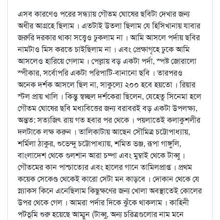
এসব কারণেও পরের সন্ধ্যায় গৌতম ঘোষের ছবিটা দেখার জন্য
অধীর আগ্রহে ছিলাম । এতটাই উতলা ছিলাম যে হিসিখানায় যাবার
জরুরি দরকার থাকা সত্ত্বেও ঢুকলাম না । আমি আসলে পর্দায় ছবির
নামটাও মিস করতে চাইছিলাম না । এবং প্রেক্ষাগৃহে ঢুকে আমি
আসলেও হারিয়ে গেলাম । পেল্লায় বড় একটা পর্দা, স্পষ্ট জোরালো
স্পীকার, সর্বোপরি একটা পরিপাটি-বানানো ছবি । তারপরও
অনেক দর্শক আসলে ছিল না, সাকুল্যে ২০০ হবে হয়তো । রিয়ার
স্টল প্রায় খালি । কিন্তু স্বচ্ছল দর্শকেরা ছিলেন, যেহেতু সিনেমা হলে
গৌতম ঘোষের ছবি মধ্যবিত্তের জন্য বরাবরই বড় একটা উপলক্ষ্য,
অন্তত: সত্যজিৎ রায় গত হবার পর থেকে । পয়লাতেই কলাকুশলীর
দলটাকে লক্ষ করুন । তালিকাটায় আছেন সৌমিত্র চট্টোপাধ্যায়,
শর্মিলা ঠাকুর, শুভেন্দু চট্টোপাধ্যায়, শমিত ভঞ্জ, রূপা গাঙ্গুলি,
বাংলাদেশ থেকে গুলশান আরা চম্পা এবং মুম্বাই থেকে টাব্বু ।
গৌতমের কান পাশ্চাত্যের এবং হালের গানে তামিলপ্রাপ্ত । প্রথম
কয়েক সেকেণ্ড থেকেই কারো সেটা মন কাড়বে । দোকান থেকে যে
স্ন্যাকস কিনে এনেছিলাম কিছুক্ষণের জন্য খোলা অবস্থাতেই কোলের
উপর থেকে গেল । আমরা পর্দার দিকে ঝুঁকে থাকলাম । কাহিনী
পটভূমি শুরু হয়েছে আম্মুন (টাব্বু, অন্য চরিত্রগুলোর নাম মনে