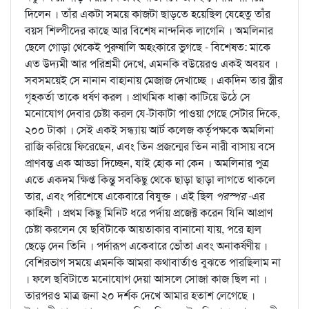
দিলেন । তাঁর একটা সময়ে কাজটা ছাড়তে হয়েছিল যেহেতু তাঁর
বয়স শিল্পীদের কাছে আর বিশেষ নান্দনিক লাগেনি । অমলিনার
ছেলে গোড়া থেকেই পুরুষালি অহংকারে ভুগছে - বিশেষত: মাকে
এত উদ্যমী আর পরিশ্রমী দেখে, এমনকি বউয়েরও একই অবয়ব ।
সবসময়েই সে নানান বাহানায় মেজাজ দেখাচ্ছে । একদিন তার স্ত্রীর
গৃহকর্তা তাকে ধর্ষণ করল । প্রাথমিক ধাক্কা কাটিয়ে উঠে সে
মনোযোগ দেবার চেষ্টা করল যে-টাকাটা পাওয়া গেছে সেটার দিকে,
২০০ টাকা । সেই একই সন্ধ্যায় আর্ট কলেজ কর্তৃপক্ষকে অমলিনা
রাজি করিয়ে ফিরেছেন, এবং তিন প্রজন্মের তিন নারী বাসায় বসে
প্রাণবন্ত এক আড্ডা দিচ্ছেন, যাই হোক না কেন । অমলিনার পুত্র
এতে একদম ক্ষিপ্ত কিন্তু সবকিছু থেকে ছাড়া ছাড়া লাগতে থাকলে
তার, এবং পরিশেষে একেবারে বিযুক্ত । এই ছিল
পরস্পর
-এর
কাহিনী । প্রথম কিছু মিনিট ধরে পর্দায় প্রজেক্ট করেন যিনি আপ্রাণ
চেষ্টা করলেন যে ছবিটাকে আয়তাকার বানানো যায়, পরে হাল
ছেড়ে দেন তিনি । পর্দারূপ একেবারে ভোঁতা এবং অনাকর্ষণীয় ।
বেশিরভাগ সময়ে এমনকি আমরা কথাবার্তাও বুঝতে পারছিলাম না
। ফলে ছবিটাতে মনোযোগ দেয়া আসলে সোজা কাজ ছিল না ।
তারপরও মাত্র জনা ২০ দর্শক দেখে আমার হতাশ লেগেছে ।