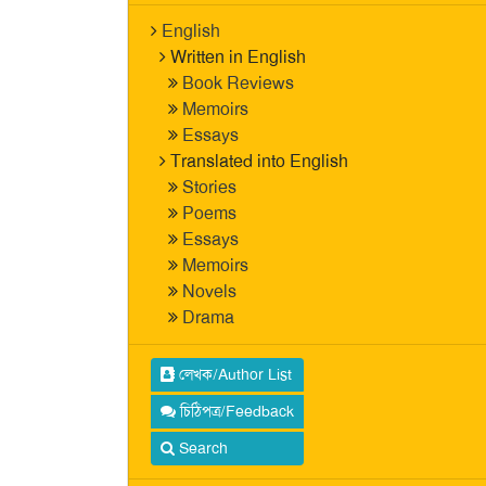
English
Written in English
Book Reviews
Memoirs
Essays
Translated into English
Stories
Poems
Essays
Memoirs
Novels
Drama
লেখক/Author List
চিঠিপত্র/Feedback
Search