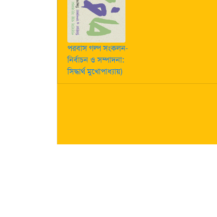
পরবাস গল্প সংকলন-
নির্বাচন ও সম্পাদনা:
সিদ্ধার্থ মুখোপাধ্যায়)
কীভাবে লেখা পাঠাবেন তা জানতে
এখানে ক্লিক করুন
| "পরবাস"-এ
নিজস্ব। তজ্জনিত কোন ক্ষয়ক্ষতির জন্য "পরবাস"-এর প্রকাশক 
About Us