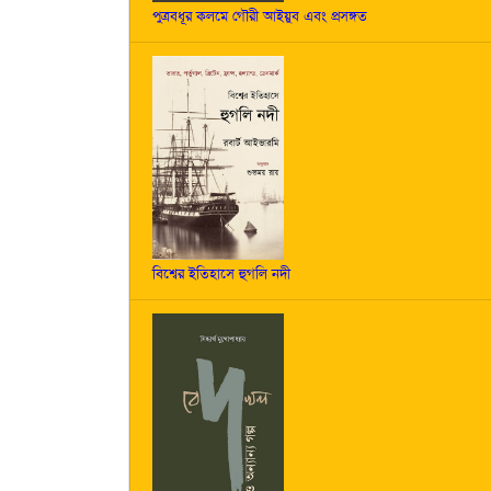
পুত্রবধূর কলমে গৌরী আইয়ুব এবং প্রসঙ্গত
বিশ্বের ইতিহাসে হুগলি নদী