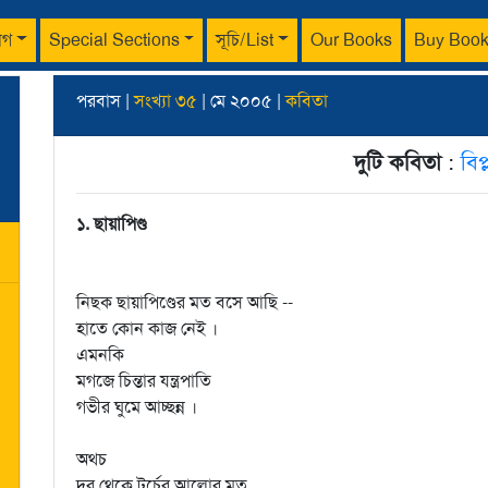
াগ
Special Sections
সূচি/List
Our Books
Buy Boo
পরবাস |
সংখ্যা ৩৫
| মে ২০০৫ |
কবিতা
দুটি কবিতা
:
বিপ
১. ছায়াপিণ্ড
নিছক ছায়াপিণ্ডের মত বসে আছি --
হাতে কোন কাজ নেই ।
এমনকি
মগজে চিন্তার যন্ত্রপাতি
গভীর ঘুমে আচ্ছন্ন ।
অথচ
দূর থেকে টর্চের আলোর মত