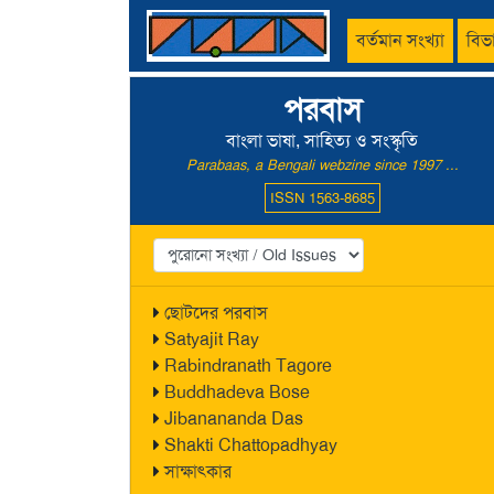
বর্তমান সংখ্যা
বিভ
পরবাস
বাংলা ভাষা, সাহিত্য ও সংস্কৃতি
Parabaas, a Bengali webzine since 1997 ...
ISSN 1563-8685
ছোটদের পরবাস
Satyajit Ray
Rabindranath Tagore
Buddhadeva Bose
Jibanananda Das
Shakti Chattopadhyay
সাক্ষাৎকার