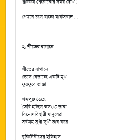
প্লাটফর্ম পেরোনোর সময় দেখি :
পেছনে চলে যাচ্ছে মার্কসবাদ ...
২. শীতের বাগানে
শীতের বাগানে
ভেসে বেড়াচ্ছে একটি মুখ --
ফুরফুরে তাজা
শব্দপুঞ্জ ভেঙে
তৈরি হচ্ছিল অসংখ্য ডানা --
বিনোদবিহারী মানুষেরা
সর্বত্রই সুখী সুখী ভাব করে
বুদ্ধিজীবীদের ইতিহাস