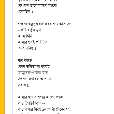
কে যেন ভালোবাসার আলো
ফেলছিল ।
শব্দ ও বস্তুপুঞ্জ থেকে বেরিয়ে আসছিল
একটি বর্তুল মুখ --
আমি চিনি --
আমার খুবই পরিচিত
এবং ঘনিষ্ঠ ।
যার কাছে
কোন ভণিতা না করেই
আত্মসমর্পণ করা যায় --
উত্সর্গ করা যেতে পারে
সবকিছু ।
আমার ছায়ার ওপর আলো পড়ল
তার উপস্থিতিতে --
তার কথার বিশ্বে দ্রুতগামী ট্রেনের মত