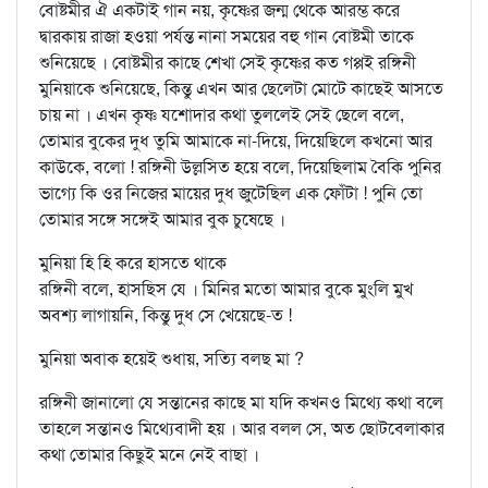
বোষ্টমীর ঐ একটাই গান নয়, কৃষ্ণের জন্ম থেকে আরম্ভ করে
দ্বারকায় রাজা হওয়া পর্যন্ত নানা সময়ের বহু গান বোষ্টমী তাকে
শুনিয়েছে । বোষ্টমীর কাছে শেখা সেই কৃষ্ণের কত গপ্পই রঙ্গিনী
মুনিয়াকে শুনিয়েছে, কিন্তু এখন আর ছেলেটা মোটে কাছেই আসতে
চায় না । এখন কৃষ্ণ যশোদার কথা তুললেই সেই ছেলে বলে,
তোমার বুকের দুধ তুমি আমাকে না-দিয়ে, দিয়েছিলে কখনো আর
কাউকে, বলো ! রঙ্গিনী উল্লসিত হয়ে বলে, দিয়েছিলাম বৈকি পুনির
ভাগ্যে কি ওর নিজের মায়ের দুধ জুটেছিল এক ফোঁটা ! পুনি তো
তোমার সঙ্গে সঙ্গেই আমার বুক চুষেছে ।
মুনিয়া হি হি করে হাসতে থাকে
রঙ্গিনী বলে, হাসছিস যে । মিনির মতো আমার বুকে মুংলি মুখ
অবশ্য লাগায়নি, কিন্তু দুধ সে খেয়েছে-ত !
মুনিয়া অবাক হয়েই শুধায়, সত্যি বলছ মা ?
রঙ্গিনী জানালো যে সন্তানের কাছে মা যদি কখনও মিথ্যে কথা বলে
তাহলে সন্তানও মিথ্যেবাদী হয় । আর বলল সে, অত ছোটবেলাকার
কথা তোমার কিছুই মনে নেই বাছা ।