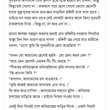
সুবচনীর আশীর্বাদী সেই ফুলটি খুঁজে খুঁজে হয়রাণ হল রঙ্গিনী, কিন্তু
কিছুতেই পেলো না । কতকাল পরে ছেলে পেলো কোলে ছেলেটি
যাতে সুস্থ সুন্দর থাকে তার জন্য সারাদিন রঙ্গিনী বসে বসে ভাবে ।
বাইরে সব সময় কান রাখে সেই লোকটা আবার আসে কিনা সুবচনী
ঠাকরুণকে নিয়ে । কিন্তু না, সে আর এল না ।
মনের আশঙ্কা বদ্ধমূল করবার জন্যই যেন রঙ্গিনীর নবজাত শিশুটার
স্বাস্থ্য দিন দিন খারাপ হতে লাগল । রঙ্গিনী ভয় পেয়ে তার স্বামীকে
শুধাল, "ওগো তুমি কি সুবচনীকে হেলা করেছিলে ?"
"তখন-তো আমাদের ছেলেই হয়নি - তো হেলা করব কেন ?"
"তবে কেন ছেলেটা এরকম টিং টিং করছে ?"
"পীতাম্বর কবিরাজকে শুধিয়েছিলাম তুমি বলবার আগেই ।"
"কি কাগেন তিনি ?"
"বললেন, কালমেঘের রস খাওয়াতে ।"
"তুমি আজই আমাকে কালমেঘ এনে দাও ।"
কি আর করে নাগিনা । কালমেঘের সন্ধানে ছুটল । কবিরাজ
মশায়ের বাড়িতে আছে । চাইলে নিশ্চয় পাওয়া যাবে ।
একটু দ্বিধা নিয়েই গেল কবিরাজের বাড়ির দিকে । একটা বিরাট