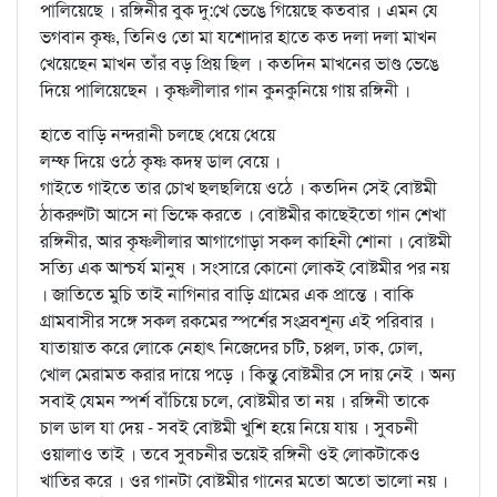
পালিয়েছে । রঙ্গিনীর বুক দু:খে ভেঙে গিয়েছে কতবার । এমন যে
ভগবান কৃষ্ণ, তিনিও তো মা যশোদার হাতে কত দলা দলা মাখন
খেয়েছেন মাখন তাঁর বড় প্রিয় ছিল । কতদিন মাখনের ভাণ্ড ভেঙে
দিয়ে পালিয়েছেন । কৃষ্ণলীলার গান কুনকুনিয়ে গায় রঙ্গিনী ।
হাতে বাড়ি নন্দরানী চলছে ধেয়ে ধেয়ে
লম্ফ দিয়ে ওঠে কৃষ্ণ কদম্ব ডাল বেয়ে ।
গাইতে গাইতে তার চোখ ছলছলিয়ে ওঠে । কতদিন সেই বোষ্টমী
ঠাকরুণটা আসে না ভিক্ষে করতে । বোষ্টমীর কাছেইতো গান শেখা
রঙ্গিনীর, আর কৃষ্ণলীলার আগাগোড়া সকল কাহিনী শোনা । বোষ্টমী
সত্যি এক আশ্চর্য মানুষ । সংসারে কোনো লোকই বোষ্টমীর পর নয়
। জাতিতে মুচি তাই নাগিনার বাড়ি গ্রামের এক প্রান্তে । বাকি
গ্রামবাসীর সঙ্গে সকল রকমের স্পর্শের সংস্রবশূন্য এই পরিবার ।
যাতায়াত করে লোকে নেহাৎ নিজেদের চটি, চপ্পল, ঢাক, ঢোল,
খোল মেরামত করার দায়ে পড়ে । কিন্তু বোষ্টমীর সে দায় নেই । অন্য
সবাই যেমন স্পর্শ বাঁচিয়ে চলে, বোষ্টমীর তা নয় । রঙ্গিনী তাকে
চাল ডাল যা দেয় - সবই বোষ্টমী খুশি হয়ে নিয়ে যায় । সুবচনী
ওয়ালাও তাই । তবে সুবচনীর ভয়েই রঙ্গিনী ওই লোকটাকেও
খাতির করে । ওর গানটা বোষ্টমীর গানের মতো অতো ভালো নয় ।