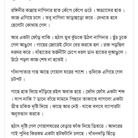
রঙ্গিনীর কান্নায় নাগিনার হাত কেঁপে কেঁপে ওঠে । অভ্যাসের হাত ।
কাজ এগিয়ে চলে । তবু নাগিনা তাড়াহুড়ো করে - দেখতে হবে
ছেলেটা কোথায় গেল ।
আর একটা ফোঁড় বাকি । হঠাৎ মুখ কুঁচকে উঠল নাগিনার । ছুঁচ ঢুকে
গেল আঙুলে । গায়ের জোরেই টেনে বের করতে হল । রক্ত পড়ছিল
দরদর করে । বাঁহাতের তর্জনীটা চেপে ধরল ডান হাতের দুআঙুলে ।
উঠে পড়ল কাজ শেষ না হতেই ।
গাঁদাপাতার গাছ আছে গোয়াল ঘরের পাশে । ওদিকে এগিয়ে গেল
চটপট ।
গাছে হাত দিয়ে দাঁড়িয়ে রইল অবাক হয়ে । ফোঁস ফোঁস একটা শব্দ
। সাপ নাকি ? ডানে বাঁয়ে সামনে পিছনে তাকাতে লাগলো একটা
ভীত চকিত দৃষ্টি দিয়ে । কাছে আর নেই - যাকে বলবে ব্যাপারটা
অনুসন্ধান করতে ।
হঠাৎ দৃষ্টি গেল গোয়ালঘরের বেড়ার ফাঁক দিয়ে ভিতরে । আদরের
গাই পুনির কিরকম একটা ছটফটানি চলছে । বাঁধনদড়ি ছিঁড়ে