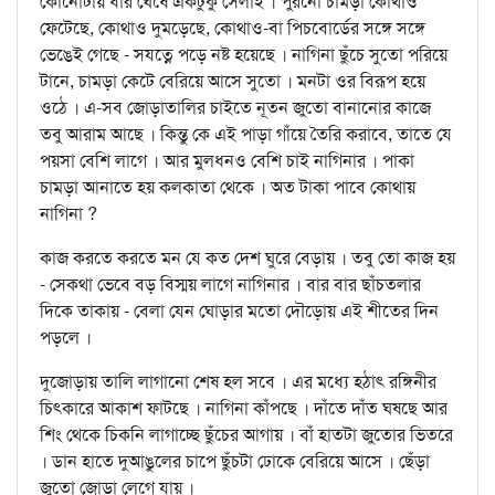
কোনোটায় ধার ঘেঁষে একটুকু সেলাই । পুরনো চামড়া কোথাও
ফেটেছে, কোথাও দুমড়েছে, কোথাও-বা পিচবোর্ডের সঙ্গে সঙ্গে
ভেঙেই গেছে - সযত্নে পড়ে নষ্ট হয়েছে । নাগিনা ছুঁচে সুতো পরিয়ে
টানে, চামড়া কেটে বেরিয়ে আসে সুতো । মনটা ওর বিরূপ হয়ে
ওঠে । এ-সব জোড়াতালির চাইতে নূতন জুতো বানানোর কাজে
তবু আরাম আছে । কিন্তু কে এই পাড়া গাঁয়ে তৈরি করাবে, তাতে যে
পয়সা বেশি লাগে । আর মুলধনও বেশি চাই নাগিনার । পাকা
চামড়া আনাতে হয় কলকাতা থেকে । অত টাকা পাবে কোথায়
নাগিনা ?
কাজ করতে করতে মন যে কত দেশ ঘুরে বেড়ায় । তবু তো কাজ হয়
- সেকথা ভেবে বড় বিস্ময় লাগে নাগিনার । বার বার ছাঁচতলার
দিকে তাকায় - বেলা যেন ঘোড়ার মতো দৌড়োয় এই শীতের দিন
পড়লে ।
দুজোড়ায় তালি লাগানো শেষ হল সবে । এর মধ্যে হঠাৎ রঙ্গিনীর
চিত্কারে আকাশ ফাটছে । নাগিনা কাঁপছে । দাঁতে দাঁত ঘষছে আর
শিং থেকে চিকনি লাগাচ্ছে ছুঁচের আগায় । বাঁ হাতটা জুতোর ভিতরে
। ডান হাতে দুআঙুলের চাপে ছুঁচটা ঢোকে বেরিয়ে আসে । ছেঁড়া
জুতো জোড়া লেগে যায় ।