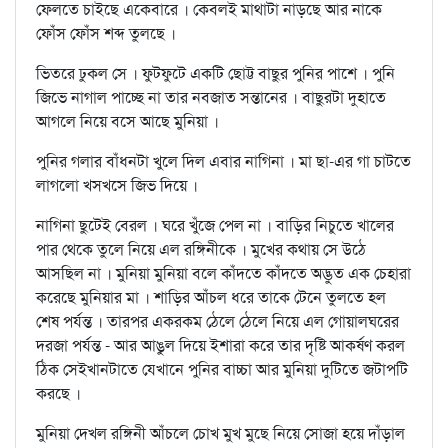
ফেলতে চাইছে একেবারে । কেবলই মাথাটা নাড়ছে আর নাকে
ফোঁস ফোঁস শব্দ তুলছে ।
ভিতরে ঢুকল সে । ফুটফুটে একটি ছোট্ট বাছুর পুনির পাশে । পুনি
জিভে নাগাল পাচ্ছে না তার নবজাত সন্তানের । বাছুরটা দুহাতে
আগলে নিয়ে বসে আছে মুনিয়া ।
পুনির গলার বাঁধনটা খুলে দিল এবার নাগিনা । মা ছা-এর গা চাটতে
লাগলো খসখসে জিভ দিয়ে ।
নাগিনা ছুটেই বেরল । ঘরে খুঁজে পেল না । বাড়ির নিচুতে খালের
পার থেকে তুলে নিয়ে এল রঙ্গিনীকে । মুখের কথায় সে উঠে
আসছিল না । মুনিয়া মুনিয়া বলে কাঁদতে কাঁদতে অদ্ভুত এক চেহারা
করেছে মুনিয়ার মা । শাড়ির আঁচল ধরে তাকে টেনে তুলতে হল
শেষ পর্যন্ত । তারপর একরকম ঠেলে ঠেলে নিয়ে এল গোয়ালঘরের
দরজা পর্যন্ত - আর আঙুল দিয়ে ইশারা করে তার দৃষ্টি আকর্ষণ করল
ঠিক সেইখানটাতে যেখানে পুনির বাচ্চা আর মুনিয়া দুটিতে জটাপটি
করছে ।
মুনিয়া দেখল রঙ্গিনী আঁচলে চোখ মুখ মুছে নিয়ে সোজা হয়ে দাঁড়াল