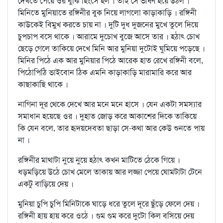
দেখতে পেয়ে ওর বুঝি হিংসে হল । তাই সে ভীষণ হয়ে উঠল ।
মিনিতে মুনিয়াতে রঙ্গিনীর বুক নিয়ে লাগলো কাড়াকাড়ি । রঙ্গিনী
কাউকেই বিমুখ করতে চায় না । দুটি দুধ দুজনের মুখে তুলে দিয়ে
চুপচাপ বসে থাকে । আরামে দুচোখ বুজে আসে তার । হঠাৎ চোখ
ছেড়ে গেলে তাকিয়ে দেখে মিনি আর মুনিয়া দুটোই ঘুমিয়ে পড়েছে ।
মিনির পিঠে এক আর মুনিয়ার পিঠে আরেক হাত রেখে রঙ্গিনী বলে,
পিঠোপিঠি ভাইবোন ঠিক এমনি কাড়াকাড়ি মারামারি করে আর
কাছাকাছি থাকে ।
নাগিনা দূর থেকে দেখে আর মনে মনে হাসে । যেন একটা সমস্যার
সমাধান হয়েছে ওর । দুহাত জোড় করে আকাশের দিকে তাকিয়ে
কি যেন বলে, তার হৃদয়দেবতা ছাড়া সে-কথা আর কেউ শুনতে পায়
না ।
রঙ্গিনীর মাথাটা নুয়ে নুয়ে হঠাৎ কখন মাটিতে ঠেকে গিয়ে ।
ধড়মড়িয়ে উঠে চোখ মেলে তাকায় আর লজ্জা পেয়ে ঘোমটাটা টেনে
একটু বাড়িয়ে দেয় ।
মুনিয়া চুপি চুপি মিনিটাকে ঘাড়ে ধরে তুলে দূরে ছুঁড়ে ফেলে দেয় ।
রঙ্গিনী হায় হায় করে ওঠে । গুম গুম করে দুটো কিল বসিয়ে দেয়