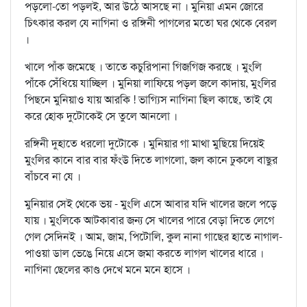
পড়লো-তো পড়লই, আর উঠে আসছে না । মুনিয়া এমন জোরে
চিত্কার করল যে নাগিনা ও রঙ্গিনী পাগলের মতো ঘর থেকে বেরল
।
খালে পাঁক জমেছে । তাতে কচুরিপানা গিজগিজ করছে । মুংলি
পাঁকে সেঁধিয়ে যাচ্ছিল । মুনিয়া লাফিয়ে পড়ল জলে কাদায়, মুংলির
পিছনে মুনিয়াও যায় আরকি ! ভাগ্যিস নাগিনা ছিল কাছে, তাই যে
করে হোক দুটোকেই সে তুলে আনলো ।
রঙ্গিনী দুহাতে ধরলো দুটোকে । মুনিয়ার গা মাথা মুছিয়ে দিয়েই
মুংলির কানে বার বার ফঁংউ দিতে লাগলো, জল কানে ঢুকলে বাছুর
বাঁচবে না যে ।
মুনিয়ার সেই থেকে ভয় - মুংলি এসে আবার যদি খালের জলে পড়ে
যায় । মুংলিকে আটকাবার জন্য সে খালের পারে বেড়া দিতে লেগে
গেল সেদিনই । আম, জাম, পিটোলি, কুল নানা গাছের হাতে নাগাল-
পাওয়া ডাল ভেঙে নিয়ে এসে জমা করতে লাগল খালের ধারে ।
নাগিনা ছেলের কাণ্ড দেখে মনে মনে হাসে ।