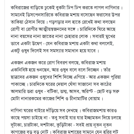
কবিরাজের বাড়িতে ঢুকেই বুকটা ঢিপ ঢিপ করতে লাগল নাগিনার ।
সামনেই ডিসপেনসারিতে কবিরাজ মশায় বসেছেন ফরাসের উপর
তাকিয়া ঠেসান দিয়ে । গড়গড়ার নল হাতে রেখেই কথা বলছেন
রোগী বা রোগীর আত্মীয়স্বজনদের সঙ্গে । চারিদিকে ঘিরে আছে
নানা বয়সের নানা জাতের নানা চেহারার লোক । সবারই মুখের
ভাবে একটা উদ্বেগ - যেন কবিরাজ মশায় একটা কথা বললেই,
একটু ওষুধ দিলেই সব সমস্যার সমাধান হয়ে যাবে ।
একজন একজন করে রোগ বিবরণ বলছে, কবিরাজ মশায়
একনিবিষ্ট হয়ে শুনছেন, আর ওষুধ বলে বলে দিচ্ছেন । তাঁর
ছাত্রদের একজন ওষুধের শিশি দিচ্ছে এগিয়ে - আর একজন পুরিয়া
পাকাচ্ছে । চারদিকে ঘরের দেয়াল ঘেঁসা সাজানো সব কাঠের
আলমারি ভরা ওষুধ - বটিকা, ভস্ম, আসব, অরিস্ট - ছোট বড় সরু
মোটা নানারকমের কাজের শিশি ও চীনামাটির বোয়াম ।
নাগিনা ঘরের বাইরে দাঁড়িয়ে সব দেখছে । কবিরাজমশায় কারও
কাছে পয়সা চাইছে না - তবু সবাই যার যার ইচ্ছামতন দিয়ে চলছে
দুটাকা, চারটাকা, দশটাকা, কুড়িটাকা - সবই প্রায় নূতন নূতন
কাগজের বড় বড় নোট । কবিরাজ মশায়ের সামনে যেন হরির লুট