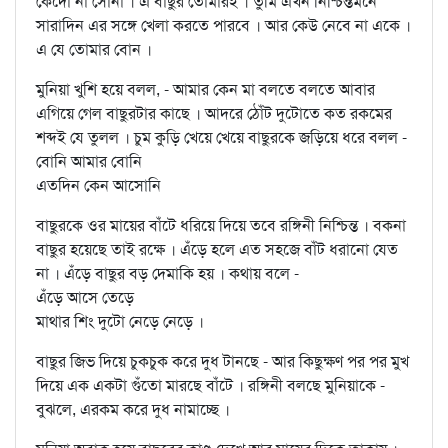
কেঁদো না সোনা । এ বাছুর তোমারই । তুমি এখন নিশ্চিন্তমনে
সারাদিন এর সঙ্গে খেলা করতে পারবে । আর কেউ নেবে না একে ।
এ যে তোমার বোন ।
মুনিয়া খুশি হয়ে বলল, - আমার কেন মা বলতে বলতে আবার
এগিয়ে গেল বাছুরটার কাছে । আদরে ঠোঁট দুটোতে কত রকমের
শব্দই যে তুলল । চুম কুড়ি খেয়ে খেয়ে বাছুরকে জড়িয়ে ধরে বলল -
বোনি আমার বোনি
এতদিন কেন আসোনি
বাছুরকে ওর মায়ের বাঁটে ধরিয়ে দিয়ে তবে রঙ্গিনী নিশ্চিন্ত । বকনা
বাছুর হয়েছে তাই রক্ষে । এঁড়ে হলে এত সহজে বাঁট ধরানো যেত
না । এঁড়ে বাছুর বড় দেমাকি হয় । কথায় বলে -
এঁড়ে আসে তেড়ে
মাথার শিং দুটো নেড়ে নেড়ে ।
বাছুর জিভ দিয়ে চুকচুক করে দুধ টানছে - আর কিছুক্ষণ পর পর মুখ
দিয়ে এক একটা গুঁতো মারছে বাঁটে । রঙ্গিনী বলছে মুনিয়াকে -
বুঝলে, এরকম করে দুধ নামাচ্ছে ।