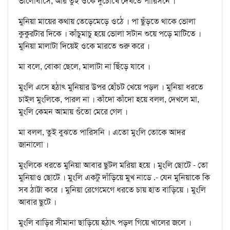
ভালোবাসে, আর তুই ওকে দুচোখে দেখতে পারিসনে ।
মুনিয়া মায়ের কথায় তেড়েমেড়ে ওঠে । পা ছুঁড়তে থাকে ভোলা
কুকুরটার দিকে । কাঁচুমাচু হয়ে ভোলা সটান শুয়ে পড়ে মাটিতে ।
মুনিয়া মালাটা দিয়েই ওকে মারতে শুরু করে ।
মা বলে, বোকা ছেলে, মালাটা না ছিঁড়ে যাবে ।
মুংলি এসে হঠাৎ মুনিয়ার উপর হোঁচট খেয়ে পড়ল । মুনিয়া ধরতে
চাইল মুংলিকে, পারল না । কাঁদো কাঁদো হয়ে বলল, দেখলে মা,
মুংলি কেমন আমায় গুঁতো মেরে গেল ।
মা বলল, তুই বুঝতে পারিসনি । এতো মুংলি তোকে আদর
জানালো ।
মুংলিকে ধরতে মুনিয়া আবার ছুটল মরিয়া হয়ে । মুংলি ছোটে - তো
মুনিয়াও ছোটে । মুংলি একটু দাঁড়িয়ে মুখ নাডে .- যেন মুনিয়াকে কি
সব ঠাট্টা করে । মুনিয়া রেগেমেগে ধরতে চায় হাত বাড়িয়ে । মুংলি
আবার ছুটে ।
মুংলি বাড়ির সীমানা ছাড়িয়ে হঠাৎ পড়ল গিয়ে খালের জলে ।