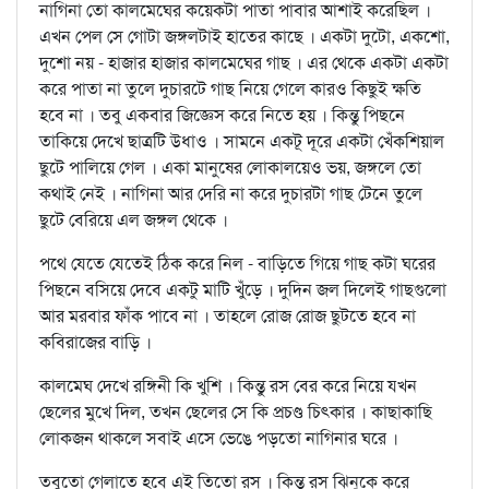
নাগিনা তো কালমেঘের কয়েকটা পাতা পাবার আশাই করেছিল ।
এখন পেল সে গোটা জঙ্গলটাই হাতের কাছে । একটা দুটো, একশো,
দুশো নয় - হাজার হাজার কালমেঘের গাছ । এর থেকে একটা একটা
করে পাতা না তুলে দুচারটে গাছ নিয়ে গেলে কারও কিছুই ক্ষতি
হবে না । তবু একবার জিজ্ঞেস করে নিতে হয় । কিন্তু পিছনে
তাকিয়ে দেখে ছাত্রটি উধাও । সামনে একটূ দূরে একটা খেঁকশিয়াল
ছুটে পালিয়ে গেল । একা মানুষের লোকালয়েও ভয়, জঙ্গলে তো
কথাই নেই । নাগিনা আর দেরি না করে দুচারটা গাছ টেনে তুলে
ছুটে বেরিয়ে এল জঙ্গল থেকে ।
পথে যেতে যেতেই ঠিক করে নিল - বাড়িতে গিয়ে গাছ কটা ঘরের
পিছনে বসিয়ে দেবে একটু মাটি খুঁড়ে । দুদিন জল দিলেই গাছগুলো
আর মরবার ফাঁক পাবে না । তাহলে রোজ রোজ ছুটতে হবে না
কবিরাজের বাড়ি ।
কালমেঘ দেখে রঙ্গিনী কি খুশি । কিন্তু রস বের করে নিয়ে যখন
ছেলের মুখে দিল, তখন ছেলের সে কি প্রচণ্ড চিত্কার । কাছাকাছি
লোকজন থাকলে সবাই এসে ভেঙে পড়তো নাগিনার ঘরে ।
তবুতো গেলাতে হবে এই তিতো রস । কিন্তু রস ঝিনুকে করে