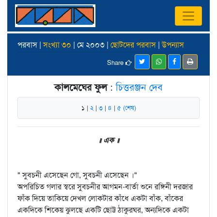
পরবাস |
সংখ্যা ৩০
| মে ২০০৩ |
ছোটদের পরবাস
|
উপন্যাস
Share
কালমেঘের ফুল
:
চিত্তরঞ্জন দেব
১ |
২
|
৩
|
৪
|
৫ (শেষ)
॥ এক ॥
" সুবচনী এসেছেন গো, সুবচনী এসেছেন ।"
অপরিচিত গলার স্বরে সুবচনীর আগমন-বার্তা শুনে রঙ্গিনী দরজার
ফাঁক দিয়ে তাকিয়ে দেখল লোকটার কাঁধে একটা বাঁক, বাঁকের
একদিকে শিকেয় ঝুলছে একটি ছোট্ট ঠাকুরঘর, অন্যদিকে একটা