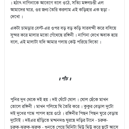
। হঠাৎ নাগিনাকে আবেগে বলে ওঠে, সত্যি মঙ্গলচণ্ডী এল
আমাদের ঘরে, ওর জন্য তৈরি করলাম এই কড়িহার এক ছড়া -
দেখো ।
একটা চামড়ার বেল্ট-এর ওপর বড় বড় কড়ি সারবন্দী করে বসিয়ে
সুন্দর করে মালার মতো গেঁথেছে রঙ্গিনী । নাগিনা দেখে অবাক হয়ে
বলে, এই মালাটা যদি আমার গলায় কেউ পরিয়ে দিতো ।
॥ পাঁচ ॥
পুনির দুধ থেকে দই হয় । দই ঘেঁটে ঘোল । ঘোল ছেঁকে মাখন
তোলে রঙ্গিনী । মাখন গলিয়ে ঘি তৈরি করে । কুকুর বেড়াল দুটো
দই দুধের গন্ধে পাগল হয়ে ওঠে । রঙ্গিনীর পিছন পিছন ঘুরে বেড়ায়
দুটোই । দইএর হাঁড়িতে মন্থনদণ্ড ঘুরছে দড়ির টানে - চরুক-
চরুক-ঝরুক-ঝরুক - শুনতে পেয়ে মিনিটা মিউ মিউ করে ছুটে আসে