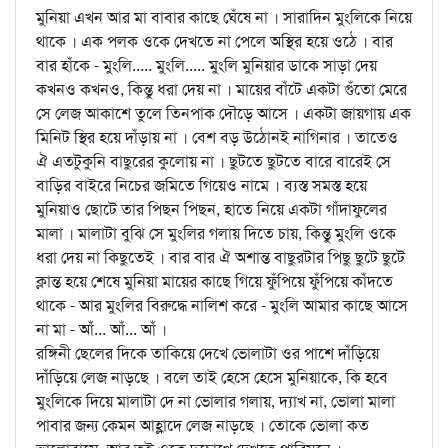
মুনিয়া এখন আর মা বাবার কাছে ঘেঁষে না । সারাদিন মুংলিকে নিয়ে
থাকে । এক পলক ওকে দেখতে না পেলে অস্থির হয়ে ওঠে । বার
বার হাঁকে - মুংলি..... মুংলি..... মুংলি মুনিয়ার ডাকে সাড়া দেয়
কখনও কখনও, কিন্তু ধরা দেয় না । মায়ের বাঁটে একটা গুঁতো মেরে
সে লেজ আকাশে তুলে তিনপাক দৌড়ে আসে । একটা জায়গায় এক
মিনিট স্থির হয়ে দাঁড়ায় না । বেশ বড় উঠোনই নাগিনার । তাতেও
ঐ এতটুকুনি বাছুরের কুলোয় না । ছুটতে ছুটতে বারে বারেই সে
বাড়ির বাইরে নিচের জমিতে গিয়েও নামে । ব্যস্ত সমস্ত হয়ে
মুনিয়াও ছোটে তার পিছন পিছন, হাতে নিয়ে একটা গাঁদাফুলের
মালা । মালাটা বুঝি সে মুংলির গলায় দিতে চায়, কিন্তু মুংলি ওকে
ধরা দেয় না কিছুতেই । বার বার ঐ অশান্ত বাছুরটার পিছু ছুটে ছুটে
ক্লান্ত হয়ে শেষে মুনিয়া মায়ের কাছে গিয়ে ফুঁপিয়ে ফুঁপিয়ে কাঁদতে
থাকে - আর মুংলির বিরুদ্ধে নালিশ করে - মুংলি আমার কাছে আসে
না মা - আঁ... আঁ... আঁ ।
রঙ্গিনী ছেলের দিকে তাকিয়ে দেখে ভোলাটা ওর পাশে দাঁড়িয়ে
দাঁড়িয়ে লেজ নাড়ছে । বলে তাই হেসে হেসে মুনিয়াকে, কি হবে
মুংলিকে দিয়ে মালাটা দে না ভোলার গলায়, দ্যাখ না, ভোলা মালা
পাবার জন্য কেমন আহ্লাদে লেজ নাড়ছে । তোকে ভোলা কত