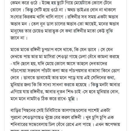
কেমন করে ওঠে । ইচ্ছে হয় ছুটে গিয়ে মেয়েটাকে কোলে টেনে
তোলে । কিন্তু সেটি হয়ে ওঠে না । অথচ ভাইএর বোন না থাকলে
সংসার কিরকম খালি খালি লাগে । রঙ্গিনীর সব সময় একটা অভাব
অভাব মন । তেল নুন ডাল চালের অভাব-তো আছেই, মনের অভাব
মানুষের তার চেয়েও মারাত্বক সে কথা রঙ্গিনীর মতো কেউ বুঝি
জানে না ।
মাঝে মাঝে রঙ্গিনী চুপচাপ বসে থাকে, কি যেন ভাবে । সে যেন
দেখতে পায় তার মা মাসিরা শেওড়া গাছে ঢেলা বেঁধে কামনা করছে
- যদি ছেলে হয়, যদি মেয়ে কোলে আসে তাহলে দেবতাদের
পাঁচপোয়া সরুচাল পাঁচটা কলা আর পাঁচপয়সার বাতাসা কিনে ভোগ
দেবে । ভাবতে ভাবতেই তার মনে পড়ে যায় এই সেদিনের কথা,
মুনিয়ার জন্য কি কি সাধ্য সাধনা করতে হয়েছে । কিন্তু মনটা আবার
এগিয়ে যায় রঙ্গিনীর, আবার নূতন শিশু চাই -সে হবে মুনিয়ার বোন,
মনে মনে নামটাও ঠিক করে রাখে- মুন্নি ।
বাড়ির পিছনের সেই ঢিবিটাতে তালগাছগুলোর পাশেই একটা
পুরনো শেওড়াগাছও খুঁজে বের করল রঙ্গিনী । খুব চুপি চুপি এক
শনিবারের সন্ধেবেলায় ঢিল বেঁধে রেখে এল পাছে । এখন অপেক্ষায়