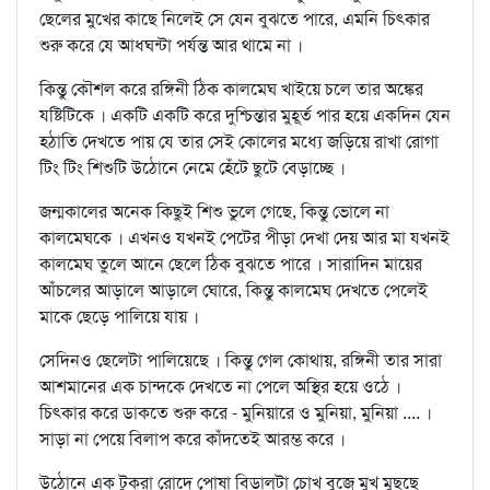
ছেলের মুখের কাছে নিলেই সে যেন বুঝতে পারে, এমনি চিত্কার
শুরু করে যে আধঘন্টা পর্যন্ত আর থামে না ।
কিন্তু কৌশল করে রঙ্গিনী ঠিক কালমেঘ খাইয়ে চলে তার অঙ্কের
যষ্টিটিকে । একটি একটি করে দুশ্চিন্তার মুহূর্ত পার হয়ে একদিন যেন
হঠাতি দেখতে পায় যে তার সেই কোলের মধ্যে জড়িয়ে রাখা রোগা
টিং টিং শিশুটি উঠোনে নেমে হেঁটে ছুটে বেড়াচ্ছে ।
জন্মকালের অনেক কিছুই শিশু ভুলে গেছে, কিন্তু ভোলে না
কালমেঘকে । এখনও যখনই পেটের পীড়া দেখা দেয় আর মা যখনই
কালমেঘ তুলে আনে ছেলে ঠিক বুঝতে পারে । সারাদিন মায়ের
আঁচলের আড়ালে আড়ালে ঘোরে, কিন্তু কালমেঘ দেখতে পেলেই
মাকে ছেড়ে পালিয়ে যায় ।
সেদিনও ছেলেটা পালিয়েছে । কিন্তু গেল কোথায়, রঙ্গিনী তার সারা
আশমানের এক চান্দকে দেখতে না পেলে অস্থির হয়ে ওঠে ।
চিত্কার করে ডাকতে শুরু করে - মুনিয়ারে ও মুনিয়া, মুনিয়া .... ।
সাড়া না পেয়ে বিলাপ করে কাঁদতেই আরম্ভ করে ।
উঠোনে এক টুকরা রোদে পোষা বিড়ালটা চোখ বুজে মুখ মুছছে