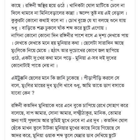
কাছে । রঙ্গিনী অস্থির হয়ে ওঠে । খানিকটা ঘোল মাটিতে ঢেলে না
দিলে থামবে না মিনিবেড়ালের কান্না । অল্পে তুষ্ট নয় এই বেড়াল ।
কুকুরটা কোনো কথাই বলে না । চোখ বুজে যে যা বলছে শুনে যায়
শুধু । বাড়িতে শত্রু ঢুকলে ঘাঁক শব্দ করে ছুটে এগোয় ।
নাগিনা কোনো কোনো দিন রঙ্গিনীর পাশে বসে এ দৃশ্য দেখতে পায়
। দেখতে দেখতে মনে হয় মুনিয়ার কথা । ছেলেটা সারাদিন আছে
মুংলিকে নিয়ে মেতে । হঠাৎ তার দুচোখের কোণে জল ছাপিয়ে
ওঠে, একটা দু:খের কথা মনে পড়ে - মুনিয়া এ-সব দই দুধের
কোনোটাই পাতে নেয় না ।
এইটুক্কুনি ছেলের মনে কি জানি ঢুকেছে । পীড়াপীড়ি করলে সে
বলে, মুংলির মায়ের দুধ মুংলি খাবে শুধু, আমি তাতে ভাগ বসাতে
যাবো কেন ?
রঙ্গিনী কতদিন মুনিয়াকে ধরে এনে বুকে চাপিয়ে রেখে সোহাগ করে
বলেছে, বাপ আমার, সোনা আমার, লক্ষ্মীঠাকুর, মানিক, তোমার
জন্য গাই পুষলাম আর তুমিই মুখে নেবে না এর দুধ । কতদিন ঘোল
ছেঁকে মাখন তুলে টাটকা মুনিয়ার মুখের কাছে নিয়ে গিয়েছে সে
আদর করে, মুনিয়া ওয়াক শব্দ তুলে ঘেন্নার ভাব দেখিয়ে ছুটে