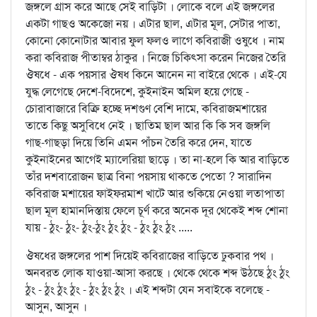
জঙ্গলে গ্রাস করে আছে সেই বাড়িটা । লোকে বলে এই জঙ্গলের
একটা গাছও অকেজো নয় । এটার ছাল, এটার মূল, সেটার পাতা,
কোনো কোনোটার আবার ফুল ফলও লাগে কবিরাজী ওষুধে । নাম
করা কবিরাজ পীতাম্বর ঠাকুর । নিজে চিকিত্সা করেন নিজের তৈরি
ঔষধে - এক পয়সার ঔষধ কিনে আনেন না বাইরে থেকে । এই-যে
যুদ্ধ লেগেছে দেশে-বিদেশে, কুইনাইন অমিল হয়ে গেছে -
চোরাবাজারে বিক্রি হচ্ছে দশগুণ বেশি দামে, কবিরাজমশায়ের
তাতে কিছু অসুবিধে নেই । ছাতিম ছাল আর কি কি সব জঙ্গলি
গাছ-গাছড়া দিয়ে তিনি এমন পাঁচন তৈরি করে দেন, যাতে
কুইনাইনের আগেই ম্যালেরিয়া ছাড়ে । তা না-হলে কি আর বাড়িতে
তাঁর দশবারোজন ছাত্র বিনা পয়সায় থাকতে পেতো ? সারাদিন
কবিরাজ মশায়ের ফাইফরমাশ খাটে আর শুকিয়ে নেওয়া লতাপাতা
ছাল মূল হামানদিস্তায় ফেলে চূর্ণ করে অনেক দূর থেকেই শব্দ শোনা
যায় - ঠুং- ঠুং- ঠুং-ঠুং ঠুং ঠুং - ঠুং ঠুং ঠুং .....
ঔষধের জঙ্গলের পাশ দিয়েই কবিরাজের বাড়িতে ঢুকবার পথ ।
অনবরত লোক যাওয়া-আসা করছে । থেকে থেকে শব্দ উঠছে ঠুং ঠুং
ঠুং - ঠুং ঠুং ঠুং - ঠুং ঠুং ঠুং । এই শব্দটা যেন সবাইকে বলেছে -
আসুন, আসুন ।