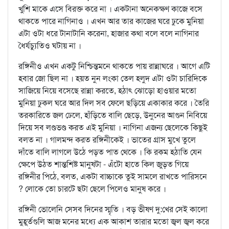
খুশি মাকে এসে বিরক্ত করে না । একটানা অনেকক্ষণ কাজে বসে
থাকতে পারে নাগিনাও । এখন আর তার কাজের ঘরে ঢুকে মুনিয়া
এটা ওটা ধরে টানাটানি করেনা, হাজার কথা বলে বলে নাগিনার
ধৈর্যচ্যুতিও ঘটায় না ।
রঙ্গিনীও এখন একটু নিশ্চিন্তমনে থাকতে পায় রান্নাঘরে । আগে এটি
হবার জো ছিল না । হয়ত নুন লংকা তেল হলুদ এটা ওটা চারিদিকে
সাজিয়ে নিয়ে বসেছে রান্না করতে, হঠাৎ ঝোড়ো হাওয়ার মতো
মুনিয়া ঢুকল ঘরে আর দিল সব ফেলে ছড়িয়ে একাকার করে । তৈরি
তরকারিতে জল ঢেলে, হাঁড়িতে বালি ছেড়ে, উনুনের আগুন নিবিয়ে
দিয়ে সব লণ্ডভণ্ড করত এই মুনিয়া । নাগিনা এজন্য ছেলেকে কিছুই
বলত না । গালমন্দ করত রঙ্গিনীকেই । ভাতের গ্রাস মুখে তুলে
দাঁতে বালি লাগলে উঠে পড়ত পাত থেকে । কি রকম হঠাতি যেন
ক্ষেপে উঠত শান্তশিষ্ট মানুষটা - এঁটো হাতে কিল জুড়ত গিয়ে
রঙ্গিনীর পিঠে, বলত, একটা বাচ্চাকে তুই সামলে রাখতে পারিসনে
? লোকে তো চারটে ছটা ছেলে পিলেও মানুষ করে ।
রঙ্গিনী ভোলেনি সেসব দিনের স্মৃতি । বড় ভীষণ দু:খের সেই কালো
মুহূর্তগুলি আজ মনের মধ্যে এক আকাশ তারার মতো জ্বল জ্বল করে