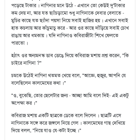
পড়েছে টাকার । নাগিনার মনে উঠে - এখানে তো কেউই দু'টাকার
কম দেয় না, আর যত ছ্যাঁচড়ামো শুধু নাগিনাকে দেবার বেলাতে -
মুচির কাছে যত ছ্যাঁদা পয়সা নিয়ে সবাই হাজির হয় । এখানে সবাই
হাত কচলায় আর কাঁচুমাচু করে - আর ওর কাছে দাঁড়িয়ে সবাই চোখ
রাঙায় আর ধমকায় । যদি নাগিনাও কবিরাজীটা শিখে ফেলতে
পারতো ।
হঠাৎ ওর অন্যমনস্ক ভাব ভেঙে দিয়ে কবিরাজ মশায় প্রশ্ন করেন, "কি
চাইরে নাগিনা ?"
চমকে উঠেই নাগিনা থতমত খেয়ে বলে, "আজ্ঞে, হুজুর, আপনি যে
বলেছিলেন কালমেঘের কথা ।"
"ও, বুঝেছি, তোর ছেলেটার জন্য - আচ্ছা আমি বলে দিই- এই একটু
অপেক্ষা কর ।"
কবিরাজ মশায় একটি ছাত্রকে ডেকে বলে দিলেন । ছাত্রটি এসে
নাগিনাকে সঙ্গে করে জঙ্গলে নিয়ে গেল । কালমেঘের গাছ দেখিয়ে
দিয়ে বলল, "নিয়ে যাও যে-কটা ইচ্ছে ।"