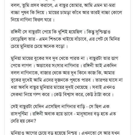
বলল, তুমি প্রসব করালে, এ বাছুর তোমার, আমি এমন মা-মরা
বাচ্চা পুষব কি দিয়ে । মায়ের চামড়া কাঁধে আর তারই বাচ্চা কোলে
নিয়ে নাগিনা ফিরল ঘরে ।
রঙ্গিনী সে বাছুরটা পেয়ে কি খুশিই হয়েছিল । কিন্তু দুশ্চিন্তাও
বেড়েছিল তার - এমন শিশুকে খাইয়ে বাঁচাবে, এর পেট যে মিনির
চেয়ে মুনিয়ার চেয়ে অনেক বড়ো ।
মুনিয়া মায়ের বুকের সব দুধ খেতে পারত না । বাছুরটা তার ভাগ
পেতে লাগল । অভাবের সংসার নাগিনার । রঙ্গিনী তাই একদিন
বলল নাগিনাকে, বাজার থেকে আর দুধ কিনে কাজ কি, আমার
বুকের দুধেই আমি এদের দুজনকে পুষতে পারব । তারপর ঘাসে না
ধরা অবধি বাছুর মুনিয়ার মায়ের দুধই খেয়েছে । সবাই এখনও
সেকথা নিয়ে গল্প করে । কেউ বিশ্বাস করে, কেউ ঠাট্টা করে ।
সেই বাছুরটা যেদিন এসেছিল নাগিনার বাড়ি - সে ছিল এক
রাসপূর্ণিমা । রঙ্গিনী অবাক হয়ে ভাবে - মানুষদের বড় হতে এত
দেরি হয় কেন?
মুনিয়াও আগের চেয়ে বড় হয়েছে নিশ্চয় । এখনতো সে আর যখন