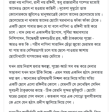
রাজা নয় নাগিনা, রানী নয় রঙ্গিনী, তবু রাজারানীর গল্পের মতোই
তাদেরও ছেলে না হওয়ার কাহিনী । দুবেলা দুমুঠো ভাত
কোনোরকমে জুটলেও মানুষমাত্রেই কোলে তাদের ছেলেমেয়ে চায় ।
ছেলেমেয়ে না থাকায় তাদের ছোটো ঘরখানাও ফাঁকা ফাঁকা ঠেকে ।
একটি ছেলে পাবার জন্য যে যা বলে নাগিনা ও রঙ্গিনী তাই করে
চলে । বাদ দেয় না একাদশীর উপোস, পূর্ণিমা অমাবস্যার
নিশিপাসন, সিদ্ধেশ্বরী মঙ্গলচণ্ডীর ব্রত, ষষ্ঠী ঠাকরুণের পূজো -
আরও কত কি । গরীব নাগিনা সারাদিন ছেঁড়া জুতো মেরামত করে
যা পায় তার বেশিরভাগই চলে যায় ছেলে-পাওয়ার আশায়
ছোটোখাটো যাগযজ্ঞের খরচ মেটাতে ।
যখন প্রায় নিরাশ হবার অবস্থা, পুজো-আর্চা সব বন্ধ করে দেবার
সম্ভাবনা যখন মনে উঁকি দিচ্ছে - এমন সময় একদিন হঠাৎ দেবতার
দয়া হল । অনেকের ভবিষ্যদ্বাণী নিষ্ফল করে দিয়ে সত্যি সত্যি
একটি ছেলে এলো রঙ্গিনীর কোলে । যেমনটি সে দেখেছিল সেদিন
সুবচনী ঠাকুরুণের কাছে - ঠিক তেমনি সুন্দর ফুটফুটে । ছোটো
ঘরের চেহারা গেল বদলে । কতকাল পরে এক পোড়ো তুলসীতলায়
কে এসে যেন হঠাৎ প্রদীপ জ্বালিয়ে দিয়ে গেল ।