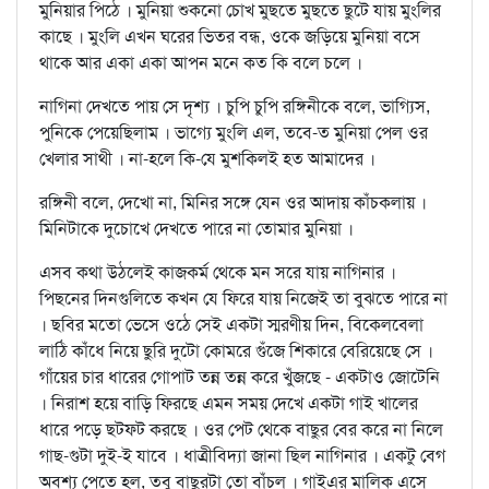
মুনিয়ার পিঠে । মুনিয়া শুকনো চোখ মুছতে মুছতে ছুটে যায় মুংলির
কাছে । মুংলি এখন ঘরের ভিতর বন্ধ, ওকে জড়িয়ে মুনিয়া বসে
থাকে আর একা একা আপন মনে কত কি বলে চলে ।
নাগিনা দেখতে পায় সে দৃশ্য । চুপি চুপি রঙ্গিনীকে বলে, ভাগ্যিস,
পুনিকে পেয়েছিলাম । ভাগ্যে মুংলি এল, তবে-ত মুনিয়া পেল ওর
খেলার সাথী । না-হলে কি-যে মুশকিলই হত আমাদের ।
রঙ্গিনী বলে, দেখো না, মিনির সঙ্গে যেন ওর আদায় কাঁচকলায় ।
মিনিটাকে দুচোখে দেখতে পারে না তোমার মুনিয়া ।
এসব কথা উঠলেই কাজকর্ম থেকে মন সরে যায় নাগিনার ।
পিছনের দিনগুলিতে কখন যে ফিরে যায় নিজেই তা বুঝতে পারে না
। ছবির মতো ভেসে ওঠে সেই একটা স্মরণীয় দিন, বিকেলবেলা
লাঠি কাঁধে নিয়ে ছুরি দুটো কোমরে গুঁজে শিকারে বেরিয়েছে সে ।
গাঁয়ের চার ধারের গোপাট তন্ন তন্ন করে খুঁজছে - একটাও জোটেনি
। নিরাশ হয়ে বাড়ি ফিরছে এমন সময় দেখে একটা গাই খালের
ধারে পড়ে ছটফট করছে । ওর পেট থেকে বাছুর বের করে না নিলে
গাছ-গুটা দুই-ই যাবে । ধাত্রীবিদ্যা জানা ছিল নাগিনার । একটু বেগ
অবশ্য পেতে হল, তবু বাছুরটা তো বাঁচল । গাইএর মালিক এসে