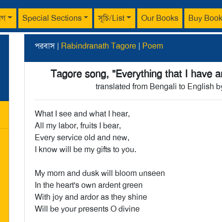
াগ
Special Sections
সূচি/List
Our Books
Buy Boo
পরবাস |
Rabindranath Tagore
|
Poem
Tagore song, "Everything that I have a
translated from Bengali to English 
What I see and what I hear,
All my labor, fruits I bear,
Every service old and new,
I know will be my gifts to you.
My morn and dusk will bloom unseen
In the heart's own ardent green
With joy and ardor as they shine
Will be your presents O divine