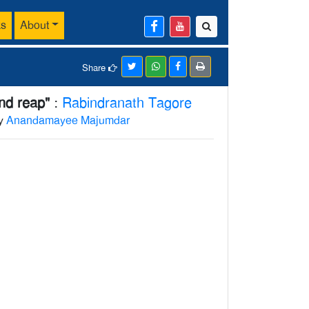
ks
About
Share
nd reap"
:
Rabindranath Tagore
by
Anandamayee Majumdar