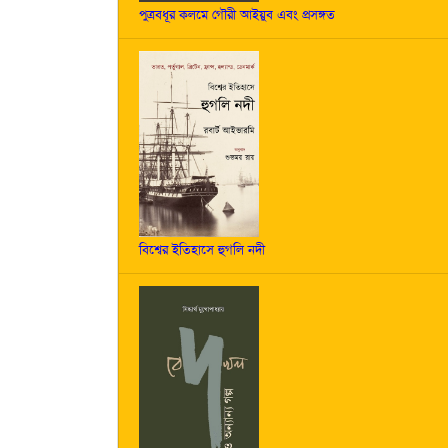
পুত্রবধূর কলমে গৌরী আইয়ুব এবং প্রসঙ্গত
বিশ্বের ইতিহাসে হুগলি নদী