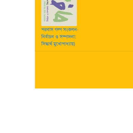
পরবাস গল্প সংকলন-
নির্বাচন ও সম্পাদনা:
সিদ্ধার্থ মুখোপাধ্যায়)
কীভাবে লেখা পাঠাবেন তা জানতে
এখানে ক্লিক করুন
| "পরবাস"-এ
নিজস্ব। তজ্জনিত কোন ক্ষয়ক্ষতির জন্য "পরবাস"-এর প্রকাশক 
About Us