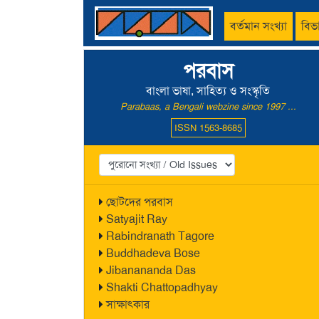
বর্তমান সংখ্যা
বিভ
পরবাস
বাংলা ভাষা, সাহিত্য ও সংস্কৃতি
Parabaas, a Bengali webzine since 1997 ...
ISSN 1563-8685
ছোটদের পরবাস
Satyajit Ray
Rabindranath Tagore
Buddhadeva Bose
Jibanananda Das
Shakti Chattopadhyay
সাক্ষাৎকার