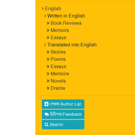
English
Written in English
Book Reviews
Memoirs
Essays
Translated into English
Stories
Poems
Essays
Memoirs
Novels
Drama
লেখক/Author List
চিঠিপত্র/Feedback
Search