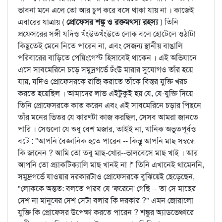
ভাবনা মনে এলে তো আর চুপ করে বসে থাকা যায় না । কাজেই
এবারের যাত্রায় (
প্রোফেসর শঙ্কু ও রক্তমত্স্য রহস্য
) তিনি
প্রফেসরের সঙ্গী যদিও খঁংউতখঁংউতে লোক বলে হোটেলে ওঠাটা
কিছুতেই মেনে নিতে পারেন না, এবং সেজন্য স্থানীয় বাঙালি
পরিবারের বাড়িতে পেয়িংগেস্ট হিসাবেই থাকেন । এই অভিযানে
এসে সাবমেরিনে চড়ে সমুদ্রগর্ভে ঢঁংউ মারার সুযোগও তাঁর হয়ে
যায়, যদিও প্রোফেসরকে রাজি করাতে তাঁকে বিস্তর যুক্তি খরচ
করতে হয়েছিল । আমাদের লাভ এইটুকুই হয় যে, যে-যুক্তি দিয়ে
তিনি প্রোফেসরকে কাত করেন এবং এই সাবমেরিনে চড়ার পিছনে
তাঁর মনের ভিতর যে কারণটা কাজ করছিল, সেসব আমরা জানতে
পারি । সেগুলো যে শুধু বেশ মজার, তাইই না, খানিক অভূতপূর্বও
বটে : "আপনি বৈজ্ঞানিক হতে পারেন -- কিন্তু আপনি মাছ সম্বন্ধে
কি জানেন ? আমি তো তবু মাছ-খোর--ভালবেসে মাছ খাই । আর
আপনি তো প্র্যাকটিক্যালি মাছ খানই না !" তিনি এখানেই থামেননি,
সমুদ্রগর্ভে যাওয়ার দরকারটাও প্রোফেসরকে বুঝিয়েই ছেড়েছেন,
"লোককে অন্তত: বলতে পারব যে 'ফরেনে' গেছি -- তা সে মাছের
দেশ না মানুষের দেশ সেটা বলার কি দরকার ?" এমন জোরালো
যুক্তি কি প্রোফেসর উপেক্ষা করতে পারেন ? শঙ্কুর অ্যাডভেঞ্চারে