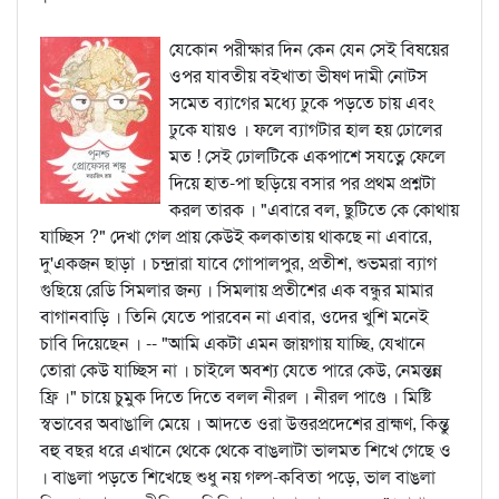
যেকোন পরীক্ষার দিন কেন যেন সেই বিষয়ের
ওপর যাবতীয় বইখাতা ভীষণ দামী নোটস
সমেত ব্যাগের মধ্যে ঢুকে পড়তে চায় এবং
ঢুকে যায়ও । ফলে ব্যাগটার হাল হয় ঢোলের
মত ! সেই ঢোলটিকে একপাশে সযত্নে ফেলে
দিয়ে হাত-পা ছড়িয়ে বসার পর প্রথম প্রশ্নটা
করল তারক । "এবারে বল, ছুটিতে কে কোথায়
যাচ্ছিস ?" দেখা গেল প্রায় কেউই কলকাতায় থাকছে না এবারে,
দু'একজন ছাড়া । চন্দ্রারা যাবে গোপালপুর, প্রতীশ, শুভমরা ব্যাগ
গুছিয়ে রেডি সিমলার জন্য । সিমলায় প্রতীশের এক বন্ধুর মামার
বাগানবাড়ি । তিনি যেতে পারবেন না এবার, ওদের খুশি মনেই
চাবি দিয়েছেন । -- "আমি একটা এমন জায়গায় যাচ্ছি, যেখানে
তোরা কেউ যাচ্ছিস না । চাইলে অবশ্য যেতে পারে কেউ, নেমন্তন্ন
ফ্রি ।" চায়ে চুমুক দিতে দিতে বলল নীরল । নীরল পাণ্ডে । মিষ্টি
স্বভাবের অবাঙালি মেয়ে । আদতে ওরা উত্তরপ্রদেশের ব্রাহ্মণ, কিন্তু
বহু বছর ধরে এখানে থেকে থেকে বাঙলাটা ভালমত শিখে গেছে ও
। বাঙলা পড়তে শিখেছে শুধু নয় গল্প-কবিতা পড়ে, ভাল বাঙলা