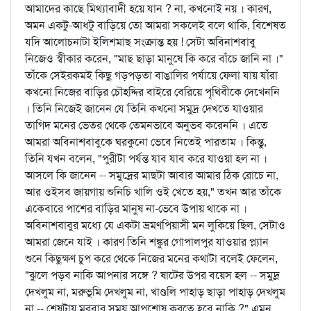
আমাদের কাছে মিথ্যাবাদী হয়ে যান ? না, কখনোই নয় । কারণ,
অমন একটু-আধটু বাড়িয়ে তো আমরা সকলেই বলে থাকি, বিশেষত
যদি আলোচনাটা ইলিশমাছ সংক্রান্ত হয় ! সেটা অবিনাশবাবু
নিজেও স্বীকার করেন, "মাছ ছাড়া মানুষে কি করে বাঁচে জানি না ।"
তাঁকে সেইরকমই কিছু গড়পড়তা বাঙালির পর্যায়ে ফেলা যায় যাঁরা
কখনো নিজের বাড়ির চৌহদ্দির বাইরে বেরিয়ে পৃথিবীকে দেখেননি
। তিনি নিজেই জানেন যে তিনি কখনো সমুদ্র দেখতে যাওয়ার
তাগিদ মনের ভেতর থেকে তেমনভাবে অনুভব করেননি । এতে
আমরা অবিনাশবাবুকে ঘরকুনো ভেবে নিতেই পারতাম । কিন্তু,
তিনি যখন বলেন, "পুরীটা পর্যন্ত যাব যাব করে যাওয়া হল না ।
আসলে কি জানেন -- সমুদ্রের মাছটা আবার আমার ঠিক রোচে না,
আর ওইসব জায়গায় শুনিচি খালি ওই খেতে হয়," তখন আর তাঁকে
একেবারে পাশের বাড়ির মানুষ না-ভেবে উপায় থাকে না ।
অবিনাশবাবুর মধ্যে যে একটা ভ্রমণপিয়াসী মন লুকিয়ে ছিল, সেটাও
আমরা জেনে যাই । কারণ তিনি শঙ্কুর গোপালপুর যাওয়ার প্ল্যান
শুনে কিছুক্ষণ চুপ করে থেকে নিজের মনের কথাটা বলেই ফেলেন,
"ঝুলে পড়ব নাকি আপনার সঙ্গে ? ষাটের উপর বয়েস হল -- সমুদ্র
দেখলুম না, মরুভূমি দেখলুম না, খাণ্ডলি পাহাড় ছাড়া পাহাড় দেখলুম
না -- শেষটায় মরবার সময় আপশোষ করতে হবে নাকি ?" এমন