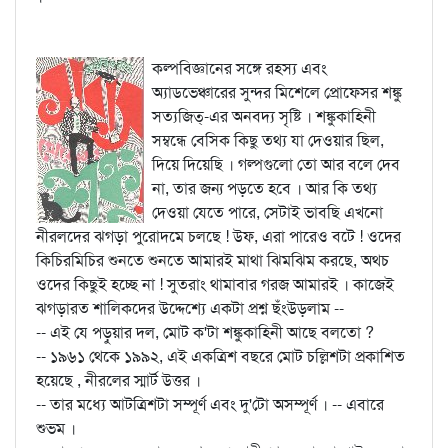
কল্পবিজ্ঞানের সঙ্গে রহস্য এবং
অ্যাডভেঞ্চারের সুন্দর মিশেলে প্রোফেসর শঙ্কু
সত্যজিত্‌-এর অনবদ্য সৃষ্টি । শঙ্কুকাহিনী
সম্বন্ধে বেসিক কিছু তথ্য যা দেওয়ার ছিল,
দিয়ে দিয়েছি । গল্পগুলো তো আর বলে দেব
না, তার জন্য পড়তে হবে । আর কি তথ্য
দেওয়া যেতে পারে, সেটাই ভাবছি এখনো
নীরলদের ঝগড়া পুরোদমে চলছে ! উফ, এরা পারেও বটে ! ওদের
কিচিরমিচির শুনতে শুনতে আমারই মাথা ঝিমঝিম করছে, অথচ
ওদের কিছুই হচ্ছে না ! সুতরাং থামাবার গরজ আমারই । কাজেই
ঝগড়ারত শালিকদের উদ্দেশ্যে একটা প্রশ্ন ছঁংউড়লাম --
-- এই যে পড়ুয়ার দল, মোট ক'টা শঙ্কুকাহিনী আছে বলতো ?
-- ১৯৬১ থেকে ১৯৯২, এই একত্রিশ বছরে মোট চল্লিশটা প্রকাশিত
হয়েছে , নীরলের স্মার্ট উত্তর ।
-- তার মধ্যে আটত্রিশটা সম্পূর্ণ এবং দু'টো অসম্পূর্ণ । -- এবারে
শুভম ।