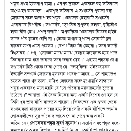
শঙ্কুর প্রথম ইউরোপ যাত্রা । এরপর দু'জনে একসঙ্গে বহু অভিযানে
অংশগ্রহণ করেছেন । একশৃঙ্গ অভিযান-এ সণ্ডার্সের পুরনো বন্ধু
ক্রোলের সঙ্গে আলাপ হয় শঙ্কুর । ক্রোলের চেহারাটি সণ্ডার্সের
একেবারে বিপরীত । সণ্ডার্সের, "সুগঠিত সুপুরুষ চেহারা, বুদ্ধিতীপ্ত
হাল্কা নীল চোখ, প্রশস্ত ললাট " অপরদিকে "ক্রোলের নিজের হাইট
সাড়ে পাঁচ ফুটের বেশি না । টেকো মাথার দুপাশে সোনালী চুল
কানের উপর এসে পড়েছে । বেশ গাঁট্টাগোট্টা চেহারা । তবে আদৌ
হিংস্র নয় ।" শুধু, "লোকটা মাঝে মাঝে বেজায় অন্যমনস্ক হয়ে পড়ে,
তিনবার নাম ধরে ডাকলে তবে জবাব দেয় ।" এছাড়া শঙ্কুকে লেখা
সণ্ডার্সের চিঠি থেকে জানা গেছে যে, "জাদুবিদ্যা, উইচক্র্যাফট
ইত্যাদি সম্পর্কে ক্রোলের মূল্যবান গবেষণা আছে ... সে পাহাড়েও
চড়তে পারে খুব ভাল", যদিও ক্রোলের সঙ্গে মুখোমুখি সাক্ষাতে
শঙ্কুর একবারও মনে হয়নি যে "সে পাঁচবার ম্যাটারহর্নের চূড়োয়
উঠেছে ।" তাছাড়া এই বৈজ্ঞানিকের অন্য একটি বিশেষ গুণ হল যে
তিনি খুব ভাল বাঁশি বাজাতে পারেন । তিব্বতের এক গুম্ফা থেকে
সংগ্রহ করা মানুষের পায়ের হাড় দিয়ে তৈরি একটি বাঁশিতে জার্মান
লোকসঙ্গীতের সুর তাঁকে বাজাতে শোনা গেছে অন্য একটি
অভিযানে (
প্রোফেসর শঙ্কুর সুবর্ণ সুযোগ
)। সণ্ডার্স এবং শঙ্কুর মধ্যে
অন্যতম সেতু হল বিড়াল । শঙ্কু নিউটনকে এতটাই ভালোবাসেন যে