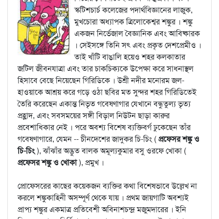
স্কটিশচার্চ কলেজের পদার্থবিজ্ঞানের লাজুক,
মুখচোরা অধ্যাপক ত্রিলোকেশ্বর শঙ্কুর । শঙ্কু
একজন নির্ভেজাল বৈজ্ঞানিক এবং আবিষ্কারক
। সেইসঙ্গে তিনি সৎ এবং প্রকৃত দেশপ্রেমীও ।
তাই খাঁটি বাঙালি হয়েও শহর কলকাতার
জটিল জীবনযাত্রা এবং তার চাকচিক্যকে উপেক্ষা করে সাধনাস্থল
হিসাবে বেছে নিয়েছেন গিরিডিকে । উশ্রী নদীর মনোরম জল-
হাওয়াকে আশ্রয় করে গড়ে ওঠা ছবির মত সুন্দর শহর গিরিডিতেই
তৈরি করেছেন একান্ত নিভৃত গবেষণাগার যেখানে বন্ধুতুল্য ভৃত্য
প্রহ্লাদ, এবং সবসময়ের সঙ্গী বিড়াল নিউটন ছাড়া কারুর
প্রবেশাধিকার নেই । পরে অবশ্য বিশেষ ব্যক্তিবর্গ ঢুকেছেন তাঁর
গবেষণাগারে, যেমন -- চীনদেশের জাদুকর চি-চিং (
প্রফেসর শঙ্কু ও
চি-চিং
), ঝাঁঝাঁর অদ্ভুত বালক অমূল্যকুমার বসু ওরফে খোকা (
প্রফেসর শঙ্কু ও খোকা
), প্রমুখ ।
প্রোফেসরের কাছের কয়েকজন ব্যক্তির কথা বিশেষভাবে উল্লেখ না
করলে শঙ্কুকাহিনী অসম্পূর্ণ থেকে যায় । প্রথম জায়গাটি অবশ্যই
প্রাপ্য শঙ্কুর একমাত্র প্রতিবেশী অবিনাশচন্দ্র মজুমদারের । ইনি