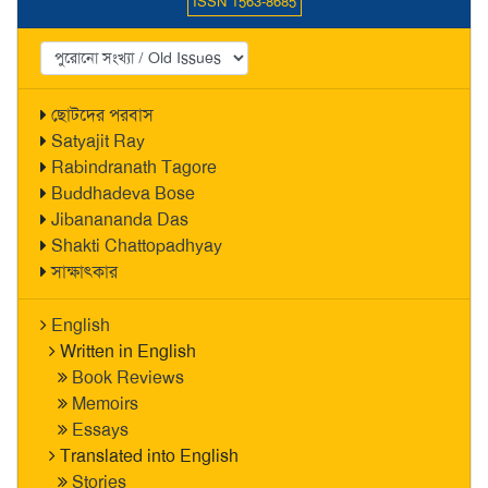
ISSN 1563-8685
ছোটদের পরবাস
Satyajit Ray
Rabindranath Tagore
Buddhadeva Bose
Jibanananda Das
Shakti Chattopadhyay
সাক্ষাৎকার
English
Written in English
Book Reviews
Memoirs
Essays
Translated into English
Stories