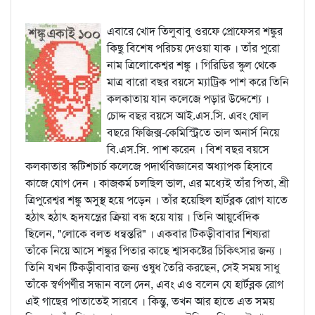
এবারে খোদ তিলুবাবু ওরফে প্রোফেসর শঙ্কুর
কিছু বিশেষ পরিচয় দেওয়া যাক । তাঁর পুরো
নাম ত্রিলোকেশ্বর শঙ্কু । গিরিডির স্কুল থেকে
মাত্র বারো বছর বয়সে ম্যাট্রিক পাশ করে তিনি
কলকাতায় যান কলেজে পড়ার উদ্দেশ্যে ।
চোদ্দ বছর বয়সে আই.এস.সি. এবং ষোল
বছরে ফিজিক্স-কেমিস্ট্রিতে ভাল অনার্স নিয়ে
বি.এস.সি. পাশ করেন । বিশ বছর বয়সে
কলকাতার স্কটিশচার্চ কলেজে পদার্থবিজ্ঞানের অধ্যাপক হিসাবে
কাজে যোগ দেন । কাজকর্ম চলছিল ভাল, এর মধ্যেই তাঁর পিতা, শ্রী
ত্রিপুরেশ্বর শঙ্কু অসুস্থ হয়ে পড়েন । তাঁর হয়েছিল হার্টব্লক রোগ যাতে
হঠাৎ হঠাৎ হৃদযন্ত্রের ক্রিয়া বন্ধ হয়ে যায় । তিনি আয়ুর্বেদিক
ছিলেন, "লোকে বলত ধন্বন্তরি" । একবার টিকড়ীবাবার শিষ্যরা
তাঁকে নিয়ে আসে শঙ্কুর পিতার কাছে শ্বাসকষ্টের চিকিত্সার জন্য ।
তিনি যখন টিকড়ীবাবার জন্য ওষুধ তৈরি করছেন, সেই সময় সাধু
তাঁকে স্বর্ণপর্ণীর সন্ধান বলে দেন, এবং এও বলেন যে হার্টব্লক রোগ
এই গাছের পাতাতেই সারবে । কিন্তু, তখন আর হাতে এত সময়