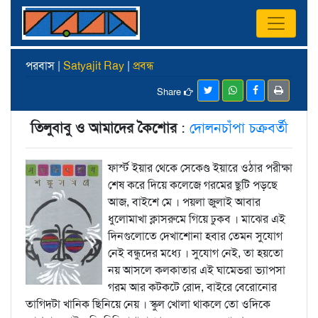
পরবাস |
Satyajit Ray
|
প্রবন্ধ
Share
তিলুবাবু ও আমাদের কৈশোর
:
দোলনচাঁপা চক্রবর্তী
ফার্স্ট ইয়ার থেকে সেকেণ্ড ইয়ারে ওঠার পরীক্ষা
শেষ করে দিয়ে কলেজে গরমের ছুটি পড়ছে
আজ, বাইশে মে । পয়লা জুলাই আবার
ধুলোমাখা ক্লাসরুমে গিয়ে ঢুকব । মাঝের এই
দিনগুলোতে দেখাশোনা হবার তেমন সুযোগ
নেই বন্ধুদের মধ্যে । সুযোগ নেই, তা হয়তো
নয় আসলে কলকাতার এই ঘামেভরা ভ্যাপসা
গরম আর কটকটে রোদ, বাইরে বেরোনোর
তাগিদটা খানিক ছিনিয়ে নেয় । স্কুল খোলা থাকলে তো ওদিকে