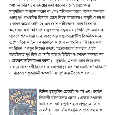
শুধুমাত্র তাঁর সরল হৃদয়ের কথা জানেন বলেই প্রোফেসর
মানুষটিকে অপছন্দ করেন না এবং অবিনাশবাবুকে গল্পের অন্যতম
গুরুত্বপূর্ণ পার্শ্বচরিত্র হিসাবে মেনে নিতে আমাদেরও অসুবিধা হয় না
। কারণ আমরা জানি যে, এর বেশি গভীরভাবে কোন বিষয়কে
অনুধাবন করা, অবিনাশবাবুর পক্ষে সম্ভব নয় । তিনি প্রোফেসরকে
প্রতিবেশির মর্যাদা দেন, এবং তাঁর জন্ম-তারিখটিও ঠিকঠাক মনে
রেখে তাঁকে অভিনন্দন জানাতে আসেন -- "মেনি হ্যাপি ডেজ অফ
দ্য রিটার্ন !" শঙ্কুর নিজের কথায়, "ভদ্রলোকের হাবভাব এতই
আন্তরিকতাপূর্ণ ছিল যে আমি আর ইংরিজিটা সংশোধন করলাম না"
(
ড্রেক্সেল আইল্যাণ্ডের ঘটনা
) । সুতরাং, একথা জোর দিয়ে বলা
যায় যে প্রতিবেশী হিসাবে অবিনাশবাবুর মত "অবৈজ্ঞানিক" চরিত্রটি
না থাকলে শঙ্কুকাহিনী অতখানি সম্পূর্ণ হয়ে উঠতে পারত না ।
ব্রিটিশ ভূতত্ত্ববিদ জেরেমি সণ্ডার্স এবং জার্মান
বিজ্ঞানী উইলহেলম ক্রোল । প্রথমে সণ্ডার্সের
কথা বলে নিই । পুণা শহরে জন্মসূত্রে তিনি
ভারতীয় । সণ্ডার্সের জবানিতে ভারতের সঙ্গে