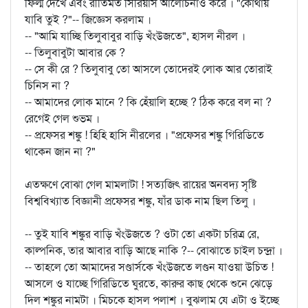
ফিল্ম দেখে এবং রীতিমত সিরিয়াস আলোচনাও করে । "কোথায়
যাবি তুই ?"-- জিজ্ঞেস করলাম ।
-- "আমি যাচ্ছি তিলুবাবুর বাড়ি খঁংউজতে", হাসল নীরল ।
-- তিলুবাবুটা আবার কে ?
-- সে কী রে ? তিলুবাবু তো আসলে তোদেরই লোক আর তোরাই
চিনিস না ?
-- আমাদের লোক মানে ? কি হেঁয়ালি হচ্ছে ? ঠিক করে বল না ?
রেগেই গেল শুভম ।
-- প্রফেসর শঙ্কু ! হিহি হাসি নীরলের । "প্রফেসর শঙ্কু গিরিডিতে
থাকেন জান না ?"
এতক্ষণে বোঝা গেল মামলাটা ! সত্যজিৎ রায়ের অনবদ্য সৃষ্টি
বিশ্ববিখ্যাত বিজ্ঞানী প্রফেসর শঙ্কু, যাঁর ডাক নাম ছিল তিলু ।
-- তুই যাবি শঙ্কুর বাড়ি খঁংউজতে ? ওটা তো একটা চরিত্র রে,
কাল্পনিক, তার আবার বাড়ি আছে নাকি ?-- বোঝাতে চাইল চন্দ্রা ।
-- তাহলে তো আমাদের সণ্ডার্সকে খঁংউজতে লণ্ডন যাওয়া উচিত !
আসলে ও যাচ্ছে গিরিডিতে ঘুরতে, কারুর কাছ থেকে শুনে ঝেড়ে
দিল শঙ্কুর নামটা । মিচকে হাসল পলাশ । বুঝলাম যে এটা ও ইচ্ছে