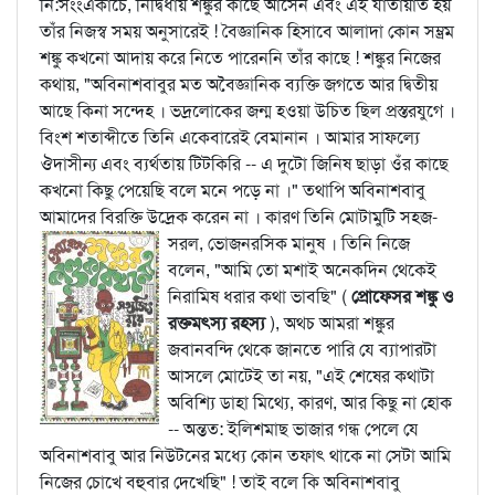
নি:সংংএকাচে, নির্দ্বিধায় শঙ্কুর কাছে আসেন এবং এই যাতায়াত হয়
তাঁর নিজস্ব সময় অনুসারেই ! বৈজ্ঞানিক হিসাবে আলাদা কোন সম্ভ্রম
শঙ্কু কখনো আদায় করে নিতে পারেননি তাঁর কাছে ! শঙ্কুর নিজের
কথায়, "অবিনাশবাবুর মত অবৈজ্ঞানিক ব্যক্তি জগতে আর দ্বিতীয়
আছে কিনা সন্দেহ । ভদ্রলোকের জন্ম হওয়া উচিত ছিল প্রস্তরযুগে ।
বিংশ শতাব্দীতে তিনি একেবারেই বেমানান । আমার সাফল্যে
ঔদাসীন্য এবং ব্যর্থতায় টিটকিরি -- এ দুটো জিনিষ ছাড়া ওঁর কাছে
কখনো কিছু পেয়েছি বলে মনে পড়ে না ।" তথাপি অবিনাশবাবু
আমাদের বিরক্তি উদ্রেক করেন না । কারণ তিনি মোটামুটি সহজ-
সরল, ভোজনরসিক মানুষ ।
তিনি নিজে
বলেন, "আমি তো মশাই অনেকদিন থেকেই
নিরামিষ ধরার কথা ভাবছি" (
প্রোফেসর শঙ্কু ও
রক্তমত্স্য রহস্য
), অথচ আমরা শঙ্কুর
জবানবন্দি থেকে জানতে পারি যে ব্যাপারটা
আসলে মোটেই তা নয়, "এই শেষের কথাটা
অবিশ্যি ডাহা মিথ্যে, কারণ, আর কিছু না হোক
-- অন্তত: ইলিশমাছ ভাজার গন্ধ পেলে যে
অবিনাশবাবু আর নিউটনের মধ্যে কোন তফাৎ থাকে না সেটা আমি
নিজের চোখে বহুবার দেখেছি" ! তাই বলে কি অবিনাশবাবু