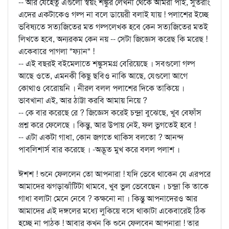
-- আর যেহেতু এগুলো স্বয়ং শঙ্কুর লেখনী থেকে আমরা পাই, সুতরাং
এদের একটাকেও গল্প না বলে ডায়েরী বলাই যায় ! পলাশের ইচ্ছে
ভবিষ্যতে সত্যজিতের মত গল্পলেখক হবে কেন সত্যজিতের মতই
লিখতে হবে, অন্যরকম কেন নয় -- সেটা জিজ্ঞেস করেছ কি মরেছ !
একেবারে পাগলা "ফ্যান" !
-- এই বছরই বইমেলাতে শঙ্কুসমগ্র বেরিয়েছে । সবগুলো গল্প
আছে ওতে, এমনকী কিছু ছবিও নাকি আছে, যেগুলো আগে
কোথাও বেরোয়নি । নীরল বলল পলাশের দিকে তাকিয়ে ।
ভাবখানা এই, আর ঠাট্টা করবি আমায় নিয়ে ?
-- কে বার করেছে রে ? জিজ্ঞেস করেই চন্দ্রা বুঝেছে, খুব বেফাঁস
প্রশ্ন করে ফেলেছে । কিন্তু, আর উপায় নেই, ফল ভুগতেই হবে !
-- এটা একটা গাধা, কোন জগতে থাকিস বলতো ? আনন্দ
পাবলিশার্স বার করেছে । -অদ্ভূত মুখ করে বলল পলাশ ।
ঈশশ ! শুনে ফেললেন তো আপনারা ! যদি ভেবে থাকেন যে এরপরে
আমাদের ঝগড়াঝাঁটিটা থামবে, খুব ভুল ভেবেছেন । চন্দ্রা কি তাকে
গাধা বলাটা মেনে নেবে ? কক্ষনো না । কিন্তু আপনাদেরও আর
আমাদের এই দঙ্গলের মধ্যে লুকিয়ে বসে থাকাটা একেবারেই ঠিক
হচ্ছে না পাঠক ! আবার কখন কি শুনে ফেলবেন আপনারা ! তার