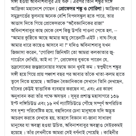
সঙ্গী হওয়া অবিনাশবাবুর এই শুরু । এরপর তিনি শঙ্কুর সঙ্গে
আফ্রিকা মহাদেশে গেছেন (
প্রোফেসর শঙ্কু ও গোরিলা
) আফ্রিকা যে
সমুদ্রগর্ভের তুলনায় অনেক বেশি বিপদসঙ্কুল হতে পারে, তার
আভাস দিতে গিয়ে প্রোফেসরকে "অবৈজ্ঞানিকের রাজা"
অবিনাশবাবুর কাছ থেকে বেশ কিছু উপরি পাওনা পেতে হল, --
"আমার কুষ্ঠিতে আছে আমার আয়ু সেভেনটি-এইট । বাঘ-সিংহ
আমার ধারে কাছেও আসবে না !" যদিও অবিনাশবাবু যখন
জিজ্ঞাসা করেন, "গোরিলা জিনিষটা তো আমরা কলকাতার জু-
গার্ডেনে দেখিচি, তাই না ?", প্রোফেসর বুঝতে পারেন যে,
ভদ্রলোকের জন্তজানোয়ার সম্বন্ধে জ্ঞান খুবই কম । স্বপ্নদ্বীপে শঙ্কুর
সঙ্গী হয়ে গিয়ে প্রায় পঞ্চাশ বছর পর আবার তাঁকে খাতা-কলম হাতে
তুলে নিতে হয়েছে । আটজন বৈজ্ঞানিককে সেখানে তিনি দেখছেন,
যাঁদের কেউই স্বাভাবিক ব্যবহার করছেন না, এবং এর কারণ
অনুধাবন করা তাঁর পক্ষে অসম্ভব । সূদূর প্রশান্ত মহাসাগরে ১৩৬
ইস্ট লঙ্গিচিউড এবং ১৬ নর্থ ল্যাটিচিউডে পৌঁছে সম্পূর্ণ অপরিচিত
সব দৃশ্য পরিবেষ্টিত হয়ে, বহুদিনের চেনা মানুষকে যদি অদ্ভূত
আচরণ করতে দেখতে হয়, তাহলে বিজ্ঞান না-জানা সাধারণ
মানুষের যা অবস্থা হওয়া উচিত, অবিনাশবাবুর অবস্থাও সেইরকমই
হয়েছে । তাঁর লেখনীতে আমরা সেই বর্ণনাই পেয়েছি । কাহিনীর