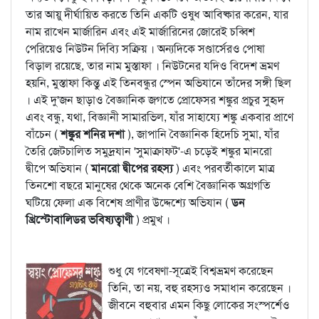
তার আয়ু দীর্ঘায়িত করতে তিনি একটি ওষুধ আবিষ্কার করেন, যার
নাম রাখেন মার্জারিন এবং এই মার্জারিনের জোরেই চব্বিশ
পেরিয়েও নিউটন দিব্যি সক্রিয় । অন্যদিকে সণ্ডার্সেরও পোষা
বিড়াল রয়েছে, তার নাম মুস্তাফা । নিউটনের যদিও বিদেশ ভ্রমণ
হয়নি, মুস্তাফা কিন্তু এই তিনবন্ধুর স্পেন অভিযানে তাঁদের সঙ্গী ছিল
। এই দু'জন ছাড়াও বৈজ্ঞানিক জগতে প্রোফেসর শঙ্কুর প্রচুর সুহৃদ
এবং বন্ধু, যথা, বিজ্ঞানী সামারভিল, যাঁর সাহায্যে শঙ্কু একবার প্রাণে
বাঁচেন (
শঙ্কুর শনির দশা
), জাপানি বৈজ্ঞানিক হিদেচি সুমা, যাঁর
তৈরি জেটচালিত সমুদ্রযান 'সুমাক্রাফট'-এ চড়েই শঙ্কুর মানরো
দ্বীপে অভিযান (
মানরো দ্বীপের রহস্য
) এবং পরবর্তীকালে মাত্র
তিনশো বছরে মানুষের থেকে অনেক বেশি বৈজ্ঞানিক অগ্রগতি
ঘটিয়ে ফেলা এক বিশেষ প্রাণীর উদ্দেশ্যে অভিযান (
ডন
খ্রিস্টোবালিডর ভবিষ্যত্বাণী
) প্রমুখ ।
শুধু যে গবেষণা-সূত্রেই বিশ্বভ্রমণ করেছেন
তিনি, তা নয়, বহু রহস্যও সমাধান করেছেন ।
জীবনে বহুবার এমন কিছু লোকের সংস্পর্শেও