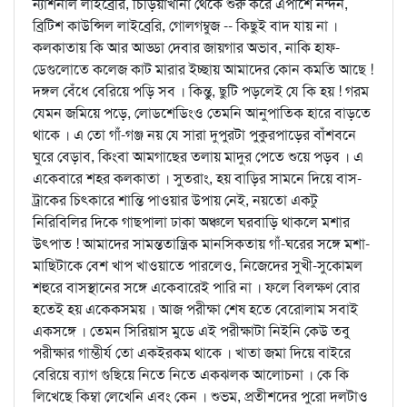
ন্যাশনাল লাইব্রেরি, চিড়িয়াখানা থেকে শুরু করে এপাশে নন্দন,
ব্রিটিশ কাউন্সিল লাইব্রেরি, গোলগম্বুজ -- কিছুই বাদ যায় না ।
কলকাতায় কি আর আড্ডা দেবার জায়গার অভাব, নাকি হাফ-
ডেগুলোতে কলেজ কাট মারার ইচ্ছায় আমাদের কোন কমতি আছে !
দঙ্গল বেঁধে বেরিয়ে পড়ি সব । কিন্তু, ছুটি পড়লেই যে কি হয় ! গরম
যেমন জমিয়ে পড়ে, লোডশেডিংও তেমনি আনুপাতিক হারে বাড়তে
থাকে । এ তো গাঁ-গঞ্জ নয় যে সারা দুপুরটা পুকুরপাড়ের বাঁশবনে
ঘুরে বেড়াব, কিংবা আমগাছের তলায় মাদুর পেতে শুয়ে পড়ব । এ
একেবারে শহর কলকাতা । সুতরাং, হয় বাড়ির সামনে দিয়ে বাস-
ট্রাকের চিত্কারে শান্তি পাওয়ার উপায় নেই, নয়তো একটু
নিরিবিলির দিকে গাছপালা ঢাকা অঞ্চলে ঘরবাড়ি থাকলে মশার
উত্পাত ! আমাদের সামন্ততান্ত্রিক মানসিকতায় গাঁ-ঘরের সঙ্গে মশা-
মাছিটাকে বেশ খাপ খাওয়াতে পারলেও, নিজেদের সুখী-সুকোমল
শহুরে বাসস্থানের সঙ্গে একেবারেই পারি না । ফলে বিলক্ষণ বোর
হতেই হয় একেকসময় । আজ পরীক্ষা শেষ হতে বেরোলাম সবাই
একসঙ্গে । তেমন সিরিয়াস মুডে এই পরীক্ষাটা নিইনি কেউ তবু
পরীক্ষার গাম্ভীর্য তো একইরকম থাকে । খাতা জমা দিয়ে বাইরে
বেরিয়ে ব্যাগ গুছিয়ে নিতে নিতে একঝলক আলোচনা । কে কি
লিখেছে কিম্বা লেখেনি এবং কেন । শুভম, প্রতীশদের পুরো দলটাও