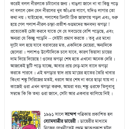
করেই বলল নীরলকে চটানোর জন্য । বাঙলা জানে না বা কিছু পড়ে
না বললে কেন যেন নীরলের খুব আঁংএত লাগে, যদিও লাগার তো
কথা নয় । যাইহোক, পলাশের ঢিলটা ঠিক জায়গায় পড়ল এবং, শুরু
হয়ে গেল পলাশ-নীরল-চন্দ্রা-প্রতীশ-শুভমদের অনবদ্য ঝগড়া !
প্রত্যেকেই চেষ্টা করবে যাতে সে যে সবচেয়ে বেশি পড়েছে, এবং
অন্যরা যে কিচ্ছু পড়েনি -- সেইটা প্রমাণ করতে । তবু এর মধ্যে
দুটো দল হয়ে যাবে বরাবরের মত, একদিকে মেয়েরা, অন্যদিকে
ছেলেরা । পলাশও উল্টোদিকে চলে যাবে, কারণ তিয়াসা চায়ের
দাম দিয়ে দিয়েছে ! ওদের ঝগড়া শেষ হতে এখনো অনেক দেরি ।
আজকেই ছুটি পড়ে যাচ্ছে, আবার প্রায় দেড়-মাস বাদে ঝগড়া
করতে পারবে । এই ঝগড়ার স্বাদ প্রায় মা'য়ের হাতের তৈরি খাবার
কিংবা শঙ্কু সিরিজের মতই, ধরলে আর শেষ না করে ছাড়া যায় না ।
কাজেই ওরা এখন ঝগড়া করুক, আমরা বরং শঙ্কু ওরফে তিলুবাবু
সম্বন্ধে কি কি তথ্য ওরা জানে, সেটা আর একবার ঝালিয়ে নিই ।
১৯৬১ সালে
সন্দেশ
পত্রিকায় প্রকাশিত হল
ব্যোমযাত্রীর ডায়েরী
। ডায়েরীর মাধ্যমে
নিজের লেখনীতেই প্রথম আত্মপ্রকাশ ঘটল