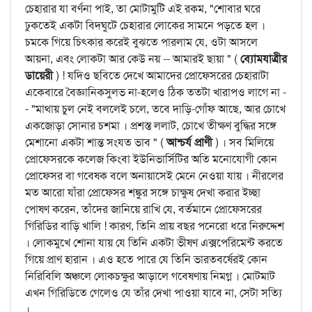
চেহারার যা বর্ণনা পাই, তা মোটামুটি এই রকম, "শোবার ঘরে
ঢুকতেই একটা বিদঘুটে চেহারার লোকের সামনে পড়তে হল ।
চমকে গিয়ে চিত্কার করেই বুঝতে পারলাম যে, ওটা আসলে
আয়না, এবং লোকটা আর কেউ নয় -- আমারই ছায়া " (
ব্যোমযাত্রীর
ডায়েরী
) ! যদিও ছবিতে দেখে আমাদের প্রোফেসরের চেহারাটা
একেবারে বৈজ্ঞানিকসুলভ না-হলেও ঠিক ততটা খারাপও লাগে না -
- "মাথায় চুল নেই বললেই চলে, তবে দাড়ি-গোঁফ আছে, আর চোখে
একজোড়া সোনার চশমা । প্রশস্ত ললাট, চোখে তীক্ষণ বুদ্ধির সঙ্গে
মেশানো একটা শান্ত সংযত ভাব " (
আশ্চর্য প্রাণী
) । সব মিলিয়ে
প্রোফেসরকে কলেজ কিংবা ইউনিভার্সিটির অতি মনোযোগী কোন
প্রোফেসর বা গবেষক বলে অনায়াসেই মেনে নেওয়া যায় । নীরলের
মত আরো যাঁরা প্রোফেসর শঙ্কুর সঙ্গে চাক্ষুষ দেখা করার ইচ্ছা
পোষণ করেন, তাঁদের জানিয়ে রাখি যে, বর্তমানে প্রোফেসরের
গিরিডির বাড়ি খালি ! কারণ, তিনি প্রায় বছর পনেরো ধরে নিরুদ্দেশ
। লোকমুখে শোনা যায় যে তিনি একটা ভীষণ এক্সপেরিমেন্ট করতে
গিয়ে প্রাণ হারান । এও হতে পারে যে তিনি ভারতবর্ষেরই কোন
নিরিবিলি অঞ্চলে লোকচক্ষুর আড়ালে গবেষণায় নিমগ্ন । মোটমাট
এখন গিরিডিতে গেলেও যে তাঁর দেখা পাওয়া যাবে না, সেটা সত্যি
।