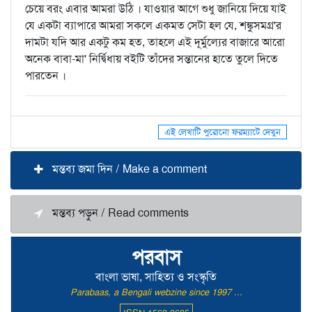
চেয়ে বরং এবার আমরা উঠি । যাওয়ার আগে শুধু জানিয়ে দিয়ে যাই
যে একটা ব্যাপারে আমরা সকলে একমত সেটা হল যে, শঙ্কুসমগ্র'র
দামটা যদি আর একটু কম হত, তাহলে এই দূর্মুল্যের বাজারে আরো
অনেক বাবা-মা' নির্দ্বিধায় বইটি তাঁদের সন্তানের হাতে তুলে দিতে
পারতেন ।
এই লেখাটি পুরোনো ফরম্যাটে দেখুন
মন্তব্য জমা দিন / Make a comment
মন্তব্য পড়ুন / Read comments
পরবাস
বাংলা ভাষা, সাহিত্য ও সংস্কৃতি
Parabaas, a Bengali webzine since 1997 ...