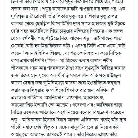
ছিল না তাঁর পিতার যাতে করে সূদূর কসৌলিতে গিয়ে এই গাছের
সন্ধান করা যায় । শঙ্কুর কলেজে চাকরি পাওয়ার চার বছর পর, এক
দূর্গাপূজায় ঐ রোগেই তাঁর পিতার মৃত্যু হয় । পিতার মৃত্যুর পর
কালকা থেকে ছেচল্লিশ কিলোমিটার দূরে সাড়ে ছ'হাজার ফুট উঁচুতে
ছোট্ট শহর কসৌলিতে গিয়ে চামুণ্ডার মন্দিরের পিছনের এক জঙ্গল
থেকে স্বর্ণপর্ণীর গাছ খঁংউজে নিয়ে আসেন শঙ্কু । এই গাছের পাতা
থেকেই তৈরি হয় মিরাকিউরল বড়ি । এরপর তিনি একে একে তৈরি
করেন "অ্যানাইহিলিন পিস্তল,.. যা শত্রুকে নিহত না করে নিশ্চিহ্ন
করে এয়ারকণ্ডিশনিং পিল -- যা জিভের তলায় রাখলে শরীর
শীতকালে গরম আর গরমকালে ঠাণ্ডা রাখে লুপ্তস্মৃতি ফিরিয়ে আনার
জন্য রিমেমব্রেন ঘুমের অব্যর্থ বড়ি সমনোলিন অতি সস্তায় উজ্জ্বল
আলো দেবার জন্য লুমিনিম্যাক্স অচেনা ভাষা ইংরেজিতে অনুবাদ
করার জন্য লিঙ্গুয়াগ্রাফ পাখিকে শিক্ষা দেবার জন্য অর্নিথন ।"
এছাড়াও নার্ভিগার, অমনিস্কোপ, স্নাফগান, ম্যাঙ্গোরেঞ্জ,
ক্যামেরাপিড ইত্যাদি তো আছেই । গবেষণা এবং আবিষ্কার ছাড়া
বিভিন্ন রহস্যময় অভিযানে অংশ নিয়েও বহুবার বিশ্বভ্রমণ করেছেন
শঙ্কু । আবিষ্কারক হিসাবে টমাস আলভা এডিসনের পরেই তাঁর স্থান
পাঁচটি মহাদেশেই স্বীকৃত । এহেন মানুষটির চেহারা নিয়ে একটা
আগ্রহ তো আমাদের জাগতেই পারে । তাঁর নিজের ভাষায় তাঁর