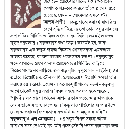
এসেছেন প্রোফেসর যাঁদের মধ্যে অনেকেই
পেশাগত শত্রুতার কারণে তাঁকে প্রাণে মারতে
চেয়েছে, যেমন -- প্রোফেসর হামবোল্ট (
আশ্চর্য প্রাণী
) । কিন্তু, প্রত্যেকবারই মাথা ঠাণ্ডা
রেখে বুদ্ধি খাটিয়ে, নয়তো কোন বন্ধুর সাহায্যে
প্রাণ বাঁচিয়ে গিরিডিতে ফিরতে পেরেছেন তিনি । এমনই একজন
সুহৃদ নকুড়বাবু । নকুড়বাবুর কথা উল্লেখ করতেই হয়, কারণ,
নকুড়বাবুর এক অদ্ভূত ক্ষমতা বিদেশে প্রোফেসরকে এমনভাবে
সাহায্য করেছে, যা অন্য কারোর পক্ষে সম্ভব হত না । নকুড়বাবুর
সঙ্গে আমাদের প্রথম আলাপ প্রোফেসরের গিরিডির বাড়িতে ।
নিজের মাকড়দার বাড়িতে এক ঝড়-বৃষ্টির দুপুরে 'বল লাইটনিং'-এর
প্রভাবে হিপ্নোটিজম, টেলিপ্যাথি, ক্লেয়ারভয়েন্স ইত্যাদি ক্ষমতা তাঁর
করায়ত্ত হয় । ক্লেয়ারভয়েন্স বা অলোকদৃষ্টি থাকার দরুণ নকুড়বাবু
আগে থেকেই শঙ্কুর সম্ভাব্য বিপদ সম্বন্ধে অবগত হতে পারেন,
"পৃথিবীর সব জায়গা থেকেই আপনার ডাক পড়ে, আর আপনাকে
সেসব ডাকে সাড়াও দিতে হয় । কিন্তু সাও পাউলোর ব্যাপারটাতে
গেলে আপনাকে বিশেষভাবে সতর্ক থাকতে অনুরোধ করি " (
নকুড়বাবু ও এল ডোরাডো
) । শুধু শঙ্কুর বিপদ সম্বন্ধে তাঁকে
সাবধান করে দেওয়াই নয়, তাঁর পক্ষে সেই বিপদকে কাটানোর জন্য