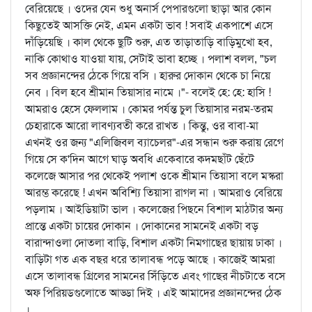
বেরিয়েছে । ওদের যেন শুধু অনার্স পেপারগুলো ছাড়া আর কোন
কিছুতেই আসক্তি নেই, এমন একটা ভাব ! সবাই একপাশে এসে
দাঁড়িয়েছি । কাল থেকে ছুটি শুরু, এত তাড়াতাড়ি বাড়িমুখো হব,
নাকি কোথাও যাওয়া যায়, সেটাই ভাবা হচ্ছে । পলাশ বলল, "চল
সব প্রজ্ঞানন্দের ঠেকে গিয়ে বসি । হারুর দোকান থেকে চা নিয়ে
নেব । বিল হবে শ্রীমান তিয়াসার নামে ।"- বলেই হে: হে: হাসি !
আমরাও হেসে ফেললাম । কোমর পর্যন্ত চুল তিয়াসার নরম-তরম
চেহারাকে আরো লাবণ্যবতী করে রাখত । কিন্তু, ওর বাবা-মা
এখনই ওর জন্য "এলিজিবল ব্যাচেলর"-এর সন্ধান শুরু করায় রেগে
গিয়ে সে ক'দিন আগে ঘাড় অবধি একেবারে কদমছাঁট ছেঁটে
কলেজে আসার পর থেকেই পলাশ ওকে শ্রীমান তিয়াসা বলে মস্করা
আরম্ভ করেছে ! এখন অবিশ্যি তিয়াসা রাগল না । আমরাও বেরিয়ে
পড়লাম । আইডিয়াটা ভাল । কলেজের পিছনে বিশাল মাঠটার অন্য
প্রান্তে একটা চায়ের দোকান । দোকানের সামনেই একটা বড়
বারান্দাওলা দোতলা বাড়ি, বিশাল একটা নিমগাছের ছায়ায় ঢাকা ।
বাড়িটা গত এক বছর ধরে তালাবন্ধ পড়ে আছে । কাজেই আমরা
এসে তালাবন্ধ গ্রিলের সামনের সিঁড়িতে এবং গাছের নীচটাতে বসে
অফ পিরিয়ডগুলোতে আড্ডা দিই । এই আমাদের প্রজ্ঞানন্দের ঠেক
।