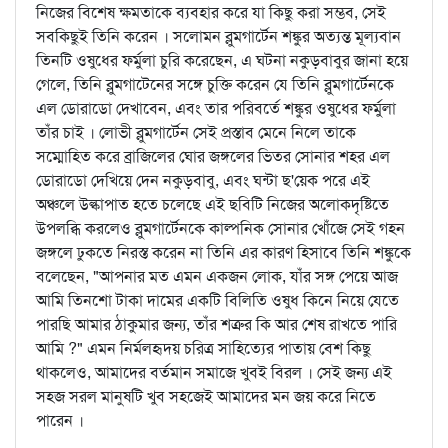
নিজের বিশেষ ক্ষমতাকে ব্যবহার করে যা কিছু করা সম্ভব, সেই
সবকিছুই তিনি করেন । সলোমন ব্লুমগার্টেন শঙ্কুর অত্যন্ত মূল্যবান
তিনটি ওষুধের ফর্মুলা চুরি করেছেন, এ ঘটনা নকুড়বাবুর জানা হয়ে
গেলে, তিনি ব্লুমগাটেনের সঙ্গে চুক্তি করেন যে তিনি ব্লুমগার্টেনকে
এল ডোরাডো দেখাবেন, এবং তার পরিবর্তে শঙ্কুর ওষুধের ফর্মুলা
তাঁর চাই । লোভী ব্লুমগার্টেন সেই প্রস্তাব মেনে নিলে তাকে
সম্মোহিত করে ব্রাজিলের ঘোর জঙ্গলের ভিতর সোনার শহর এল
ডোরাডো দেখিয়ে দেন নকুড়বাবু, এবং ঘন্টা ছ'য়েক পরে এই
অঞ্চলে উল্কাপাত হতে চলেছে এই ছবিটি নিজের অলোকদৃষ্টিতে
উপলব্ধি করলেও ব্লুমগার্টেনকে কাল্পনিক সোনার খোঁজে সেই গহন
জঙ্গলে ঢুকতে নিরস্ত করেন না তিনি এর কারণ হিসাবে তিনি শঙ্কুকে
বলেছেন, "আপনার মত এমন একজন লোক, যাঁর সঙ্গ পেয়ে আজ
আমি তিনশো টাকা দামের একটি বিলিতি ওষুধ কিনে নিয়ে যেতে
পারছি আমার ঠাকুমার জন্য, তাঁর শত্রুর কি আর শেষ রাখতে পারি
আমি ?" এমন নির্মলহৃদয় চরিত্র সাহিত্যের পাতায় বেশ কিছু
থাকলেও, আমাদের বর্তমান সমাজে খুবই বিরল । সেই জন্য এই
সহজ সরল মানুষটি খুব সহজেই আমাদের মন জয় করে নিতে
পারেন ।