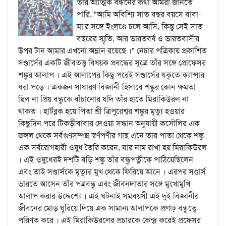
তাঁর আত্মিক বন্ধনের কথা আমরা জানতে
পারি, "আমি অবিশ্যি সাত বছর বয়সে বাবা-
মা'র সঙ্গে ইংলণ্ডে চলে আসি, কিন্তু সেই সাত
বছরের স্মৃতি, আর ভারতবর্ষ ও ভারতবাসীর
উপর টান আমার এখনো অম্লান রয়েছে ।" নেচার পত্রিকায় প্রকাশিত
সণ্ডার্সের একটি জীবতত্ত্ব বিষয়ক প্রবন্ধের সূত্রে তাঁর সঙ্গে প্রোফেসর
শঙ্কুর আলাপ । এই আলাপের কিছু পরেই সণ্ডার্সের যকৃতে ক্যান্সার
ধরা পড়ে । একজন সাধারণ বিজ্ঞানী হিসাবে শঙ্কুর কোন ক্ষমতা
ছিল না প্রিয় বন্ধুকে বাঁচানোর যদি তাঁর হাতে মিরাকিউরল না
থাকত । হার্টব্লক হয়ে পিতা শ্রী ত্রিপুরেশ্বর শঙ্কুর মৃত্যু হওয়ার
কিছুদিন পরে টিকড়ীবাবার দেওয়া সন্ধান অনুযায়ী কসৌলির এক
জঙ্গল থেকে সর্বগুণসম্পন্ন স্বর্ণপর্ণীর গাছ এনে তার পাতা থেকে শঙ্কু
এক সর্বরোগহারী ওষুধ তৈরি করেন, যার নাম রাখা হয় মিরাকিউরল
। এই ওষুধেরই দশটি বড়ি শঙ্কু তাঁর বন্ধুপত্নীকে পাঠিয়েছিলেন
এবং তাই সণ্ডার্সকে মৃত্যুর মুখ থেকে ফিরিয়ে আনে । এরপর সণ্ডার্স
ভারতে আসেন তাঁর পত্রবন্ধু এবং জীবনদাতার সঙ্গে মুখোমুখি
আলাপ করার উদ্দেশ্যে । এই ঘটনাই সমবয়সী এই দুই বিজ্ঞানীর
জীবনের মোড় ঘুরিয়ে দিয়ে এক সামান্য আলাপকে প্রগাঢ় বন্ধুত্বে
পরিণত করে । এই মিরাকিউরলের প্রচারকে কেন্দ্র করেই প্রফেসর