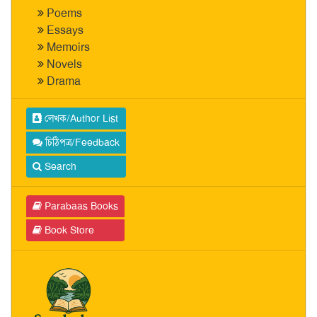
Poems
Essays
Memoirs
Novels
Drama
লেখক/Author List
চিঠিপত্র/Feedback
Search
Parabaas Books
Book Store