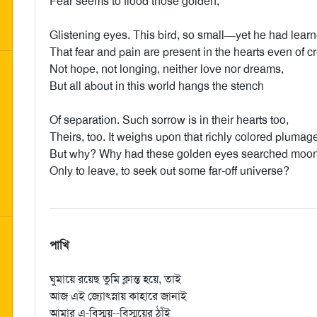
Fear seems to flood those golden,
Glistening eyes. This bird, so small—yet he had lear
That fear and pain are present in the hearts even of cr
Not hope, not longing, neither love nor dreams,
But all about in this world hangs the stench
Of separation. Such sorrow is in their hearts too,
Theirs, too. It weighs upon that richly colored plumag
But why? Why had these golden eyes searched moonl
Only to leave, to seek out some far-off universe?
পাখি
ঘুমায়ে রয়েছ তুমি ক্লান্ত হয়ে, তাই
আজ এই জ্যোৎস্নায় কাহারে জানাই
আমার এ-বিস্ময়--বিস্ময়ের ঠাঁই