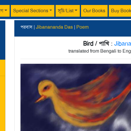
াগ
Special Sections
সূচি/List
Our Books
Buy Boo
পরবাস |
Jibanananda Das
|
Poem
Bird / পাখি
:
Jiban
translated from Bengali to En