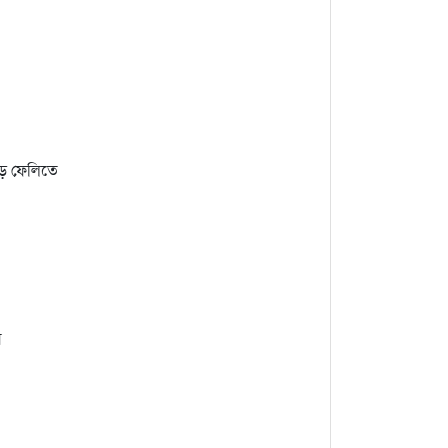
ড়ে ফেলিতে
য়