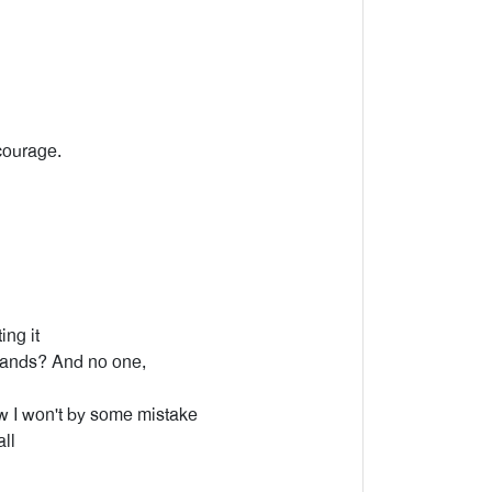
courage.
ing it
 hands? And no one,
ow I won't by some mistake
all