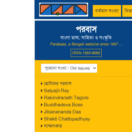
বর্তমান সংখ্যা
বিভ
পরবাস
বাংলা ভাষা, সাহিত্য ও সংস্কৃতি
Parabaas, a Bengali webzine since 1997 ...
ISSN 1563-8685
ছোটদের পরবাস
Satyajit Ray
Rabindranath Tagore
Buddhadeva Bose
Jibanananda Das
Shakti Chattopadhyay
সাক্ষাৎকার