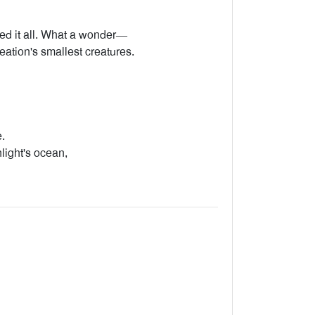
ned it all. What a wonder—
eation's smallest creatures.
e.
ight's ocean,