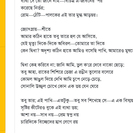
ব্যথা সে তো জানে নাই—বিচিত্র এ-জীবনের ’পর
করেছে নির্ভর;
রোম—ঠোঁট—পালকের এই তার মুগ্ধ আড়ম্বর।
জ্যোৎস্নায়—শীতে
আমার কঠিন হাতে তবু তারে হল যে আসিতে,
যেই মৃত্যু দিকে-দিকে অবিরল—তোমারে তা দিতে
কেন দ্বিধা? অদৃশ্য কঠিন হাতে আমিও বসেছি পাখি, আমারেও মুষ
দ্বিধা কেহ করিবে না; জানি আমি, ভুল ক'রে দেবে নাকো ছেড়ে;
তবু আহা, রাতের শিশিরে ভেজা এ রঙীন তুলোর বলেরে
কোমল আঙুল দিয়ে দেখি আমি চুপে নেড়ে-চেড়ে,
সোনালি উজ্জ্বল চোখে কোন এক ভয় যেন ঘেরে
তবু তার; এই পাখি—এতটুকু—তবু সব শিখেছে সে—এ এক বিস্ম
সৃষ্টির কীটেরও বুকে এই ব্যথা ভয়;
আশা নয়—সাধ নয়—প্রেম স্বপ্ন নয়
চারিদিকে বিচ্ছেদের ঘ্রাণ লেগে রয়