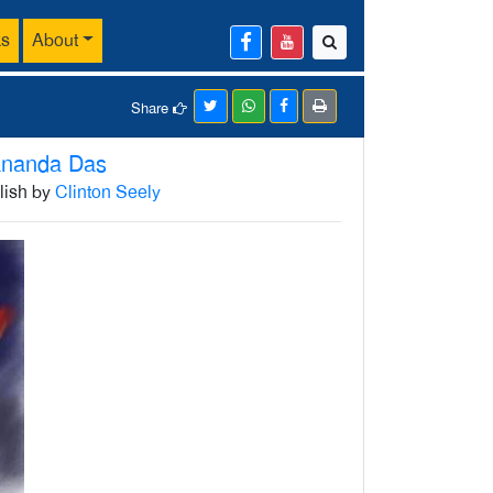
ks
About
Share
ananda Das
glish by
Clinton Seely