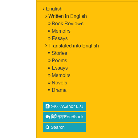
English
Written in English
Book Reviews
Memoirs
Essays
Translated into English
Stories
Poems
Essays
Memoirs
Novels
Drama
লেখক/Author List
চিঠিপত্র/Feedback
Search