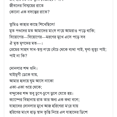
জীবনের বিস্ময়ের রাতে
কোনো এক বসন্তের রাতে?
তুমিও কাহার কাছে শিখেছিলে!
মৃত পশুদের মত আমাদের মাংস ল'য়ে আমরাও প'ড়ে থাকি;
বিয়োগের—বিয়োগের—মরণের মুখে এসে পড়ে সব
ঐ মৃত মৃগদের মত—।
প্রেমের সাহস সাধ-স্বপ্ন ল'য়ে বেঁচে থেকে ব্যথা পাই, ঘৃণা-মৃত্যু পাই;
পাই না কি?
দোনলার শব্দ শুনি।
ঘাইমৃগী ডেকে যায়,
আমার হৃদয়ে ঘুম আসে নাকো
একা-একা শুয়ে থেকে;
বন্দুকের শব্দ তবু চুপে-চুপে ভুলে যেতে হয়।
ক্যাম্পের বিছানায় রাত তার অন্য এক কথা বলে;
যাহাদের দোনলার মুখে আজ হরিণেরা ম'রে যায়
হরিণের মাংস হাড় স্বাদ তৃপ্তি নিয়ে এল যাহাদের ডিশে