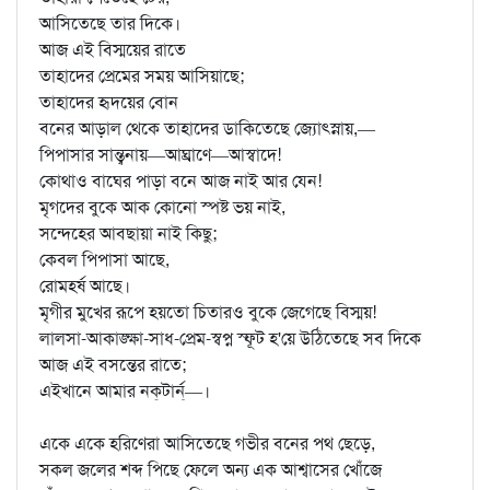
আসিতেছে তার দিকে।
আজ এই বিস্ময়ের রাতে
তাহাদের প্রেমের সময় আসিয়াছে;
তাহাদের হৃদয়ের বোন
বনের আড়াল থেকে তাহাদের ডাকিতেছে জ্যোৎস্নায়,—
পিপাসার সান্ত্বনায়—আঘ্রাণে—আস্বাদে!
কোথাও বাঘের পাড়া বনে আজ নাই আর যেন!
মৃগদের বুকে আক কোনো স্পষ্ট ভয় নাই,
সন্দেহের আবছায়া নাই কিছু;
কেবল পিপাসা আছে,
রোমহর্ষ আছে।
মৃগীর মুখের রূপে হয়তো চিতারও বুকে জেগেছে বিস্ময়!
লালসা-আকাঙ্ক্ষা-সাধ-প্রেম-স্বপ্ন স্ফূট হ'য়ে উঠিতেছে সব দিকে
আজ এই বসন্তের রাতে;
এইখানে আমার নক্‌টার্ন্‌—।
একে একে হরিণেরা আসিতেছে গভীর বনের পথ ছেড়ে,
সকল জলের শব্দ পিছে ফেলে অন্য এক আশ্বাসের খোঁজে