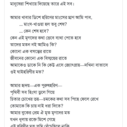
মানুষেরা শিখায়ে দিয়েছে তারে এই সব।
আমার খাবার ডিশে হরিণের মাংসের ঘ্রাণ আমি পাব,
... মাংস-খাওয়া হল তবু শেষ?
... কেন শেষ হবে?
কেন এই মৃগদের কথা ভেবে ব্যথা পেতে হবে
তাদের মতন নই আমিও কি?
কোনো এক বসন্তের রাতে
জীবনের কোনো এক বিস্ময়ের রাতে
আমাকেও ডাকে নি কি কেউ এসে জ্যোৎস্নায়—দখিনা বাতাসে
ওই ঘাইহরিণীর মত?
আমার হৃদয়—এক পুরুষহরিণ—
পৃথিবী সব হিংসা ভুলে গিয়ে
চিতার চোখের ভয়—চমকের কথা সব পিছে ফেলে রেখে
তোমাকে কি চায় নাই ধরা দিতে?
আমার বুকের প্রেম ঐ মৃত মৃগদের মত
যখন ধূলায় রক্তে মিশে গেছে
এই হরিণীর মত তুমি বেঁচেছিলে নাকি