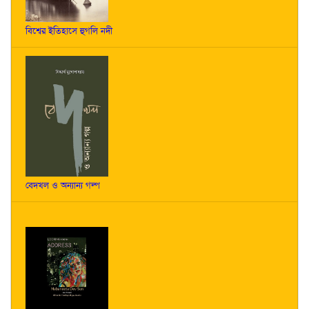
বিশ্বের ইতিহাসে হুগলি নদী
বেদখল ও অন্যান্য গল্প