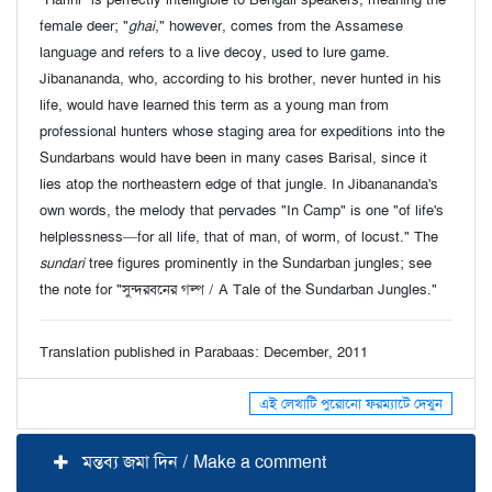
female deer; "
ghai
," however, comes from the Assamese
language and refers to a live decoy, used to lure game.
Jibanananda, who, according to his brother, never hunted in his
life, would have learned this term as a young man from
professional hunters whose staging area for expeditions into the
Sundarbans would have been in many cases Barisal, since it
lies atop the northeastern edge of that jungle. In Jibanananda's
own words, the melody that pervades "In Camp" is one "of life's
helplessness—for all life, that of man, of worm, of locust." The
sundari
tree figures prominently in the Sundarban jungles; see
the note for "সুন্দরবনের গল্প / A Tale of the Sundarban Jungles."
Translation published in Parabaas: December, 2011
এই লেখাটি পুরোনো ফরম্যাটে দেখুন
মন্তব্য জমা দিন / Make a comment