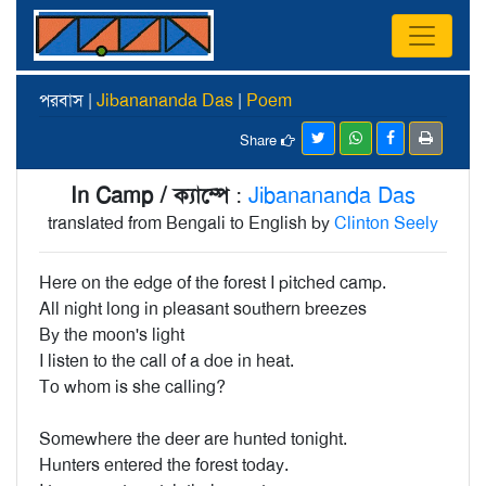
পরবাস |
Jibanananda Das
|
Poem
Share
In Camp / ক্যাম্পে
:
Jibanananda Das
translated from Bengali to English by
Clinton Seely
Here on the edge of the forest I pitched camp.
All night long in pleasant southern breezes
By the moon's light
I listen to the call of a doe in heat.
To whom is she calling?
Somewhere the deer are hunted tonight.
Hunters entered the forest today.