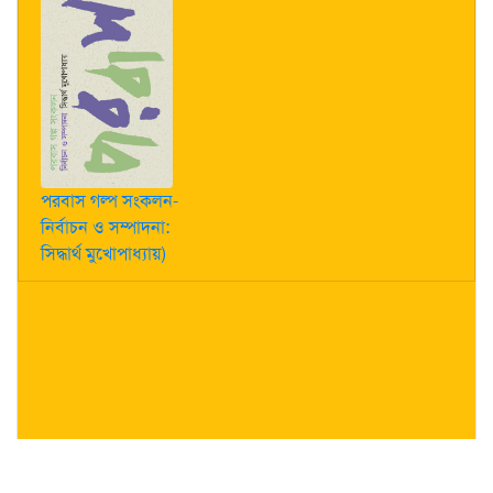
পরবাস গল্প সংকলন-
নির্বাচন ও সম্পাদনা:
সিদ্ধার্থ মুখোপাধ্যায়)