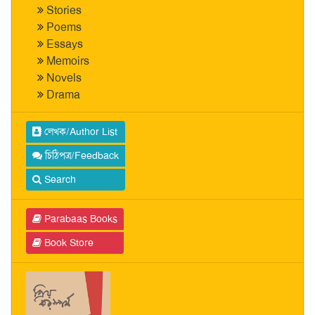
Stories
Poems
Essays
Memoirs
Novels
Drama
লেখক/Author List
চিঠিপত্র/Feedback
Search
Parabaas Books
Book Store