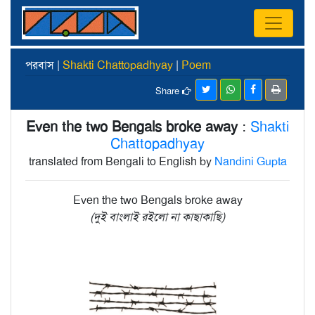
পরবাস |
Shakti Chattopadhyay
|
Poem
Share
Even the two Bengals broke away
:
Shakti
Chattopadhyay
translated from Bengali to English by
Nandini Gupta
Even the two Bengals broke away
(দুই বাংলাই রইলো না কাছাকাছি)