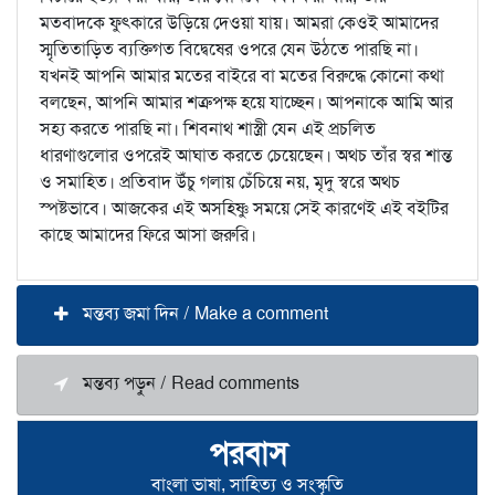
মতবাদকে ফুৎকারে উড়িয়ে দেওয়া যায়। আমরা কেওই আমাদের
স্মৃতিতাড়িত ব্যক্তিগত বিদ্বেষের ওপরে যেন উঠতে পারছি না।
যখনই আপনি আমার মতের বাইরে বা মতের বিরুদ্ধে কোনো কথা
বলছেন, আপনি আমার শত্রুপক্ষ হয়ে যাচ্ছেন। আপনাকে আমি আর
সহ্য করতে পারছি না। শিবনাথ শাস্ত্রী যেন এই প্রচলিত
ধারণাগুলোর ওপরেই আঘাত করতে চেয়েছেন। অথচ তাঁর স্বর শান্ত
ও সমাহিত। প্রতিবাদ উঁচু গলায় চেঁচিয়ে নয়, মৃদু স্বরে অথচ
স্পষ্টভাবে। আজকের এই অসহিষ্ণু সময়ে সেই কারণেই এই বইটির
কাছে আমাদের ফিরে আসা জরুরি।
মন্তব্য জমা দিন / Make a comment
মন্তব্য পড়ুন / Read comments
পরবাস
বাংলা ভাষা, সাহিত্য ও সংস্কৃতি