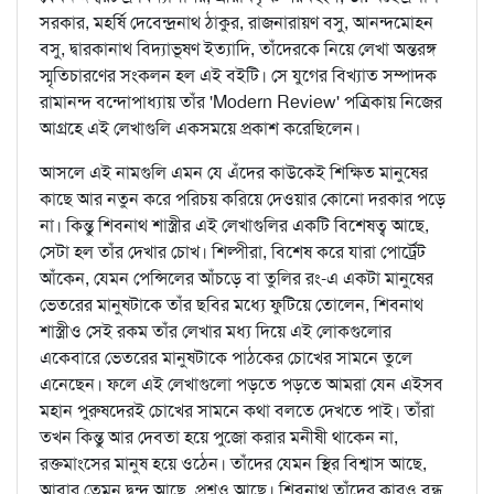
সরকার, মহর্ষি দেবেন্দ্রনাথ ঠাকুর, রাজনারায়ণ বসু, আনন্দমোহন
বসু, দ্বারকানাথ বিদ্যাভূষণ ইত্যাদি, তাঁদেরকে নিয়ে লেখা অন্তরঙ্গ
স্মৃতিচারণের সংকলন হল এই বইটি। সে যুগের বিখ্যাত সম্পাদক
রামানন্দ বন্দোপাধ্যায় তাঁর 'Modern Review' পত্রিকায় নিজের
আগ্রহে এই লেখাগুলি একসময়ে প্রকাশ করেছিলেন।
আসলে এই নামগুলি এমন যে এঁদের কাউকেই শিক্ষিত মানুষের
কাছে আর নতুন করে পরিচয় করিয়ে দেওয়ার কোনো দরকার পড়ে
না। কিন্তু শিবনাথ শাস্ত্রীর এই লেখাগুলির একটি বিশেষত্ব আছে,
সেটা হল তাঁর দেখার চোখ। শিল্পীরা, বিশেষ করে যারা পোর্ট্রেট
আঁকেন, যেমন পেন্সিলের আঁচড়ে বা তুলির রং-এ একটা মানুষের
ভেতরের মানুষটাকে তাঁর ছবির মধ্যে ফুটিয়ে তোলেন, শিবনাথ
শাস্ত্রীও সেই রকম তাঁর লেখার মধ্য দিয়ে এই লোকগুলোর
একেবারে ভেতরের মানুষটাকে পাঠকের চোখের সামনে তুলে
এনেছেন। ফলে এই লেখাগুলো পড়তে পড়তে আমরা যেন এইসব
মহান পুরুষদেরই চোখের সামনে কথা বলতে দেখতে পাই। তাঁরা
তখন কিন্তু আর দেবতা হয়ে পুজো করার মনীষী থাকেন না,
রক্তমাংসের মানুষ হয়ে ওঠেন। তাঁদের যেমন স্থির বিশ্বাস আছে,
আবার তেমন দ্বন্দ্ব আছে, প্রশ্নও আছে। শিবনাথ তাঁদের কারও বন্ধু,