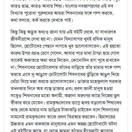
কারও ছাত্র, কারও আবার শিষ্য। বাংলার নবজাগরণের এই সব
বিখ্যাত পুরোধা পুরুষদের আমরা শিবনাথের সঙ্গে গল্প করতে,
কথা বলতে, তর্ক করতে দেখতে পাই।
কিছু কিছু অদ্ভুত তথ্যও জানা যায় এই বইটি থেকে, যা সাধারণত
জীবনীগ্রন্থে লেখা হয় না। যেমন বিদ্যাসাগর খুবই রসিক মানুষ
ছিলেন, ছোটোদের পেছনে লাগতে খুব ভালোবাসতেন। এই হয়তো
কারুর উপর প্রচণ্ড রেগে গেলেন, আবার পরে মাথা ঠান্ডা হয়ে গেলে
তাকেই অকাতরে ক্ষমা করে দিতেন, কোনোদিন রাগ পুষে রাখতেন
না। শিবনাথের ছোটোবেলায় তাঁদের বাড়িতে তাঁর মামার সঙ্গে গল্প
করতে এসে দু-আঙুলে মোটাসোটা শিবনাথের ভুঁড়িতে আঙুল দিয়ে
খোঁচা দিয়ে মজা করতে ভালোবাসতেন। ডাক্তার মহেন্দ্রলাল সরকার
তখনকার দিনে অত ব্যস্ত ডাক্তার এবং প্রবল জ্ঞানী মানুষ হওয়া
সত্ত্বেও শিবনাথের মতো অনামী, অজানা তরুণের কাছে নিজের ভুল
স্বীকার করে যেতেন। রামকৃষ্ণদেবের ভাগ্নে হৃদয় বড়লোক শিষ্যদের
কাছ থেকে মামার নাম ভাঙিয়ে টাকাকড়ি চাইতেন বলে শিবনাথের
সামনেই রামকৃষ্ণদেব তাকে প্রবল তিরস্কার করতেন। হিমালয়ের
উচ্চতার এমন ঝকঝকে মানুষদের এমন অজস্র ছোটোখাটো ঘটনা
এই বইটিতে আছে, যা থেকে আমরা তাঁদের হীরেকাটা আলোর