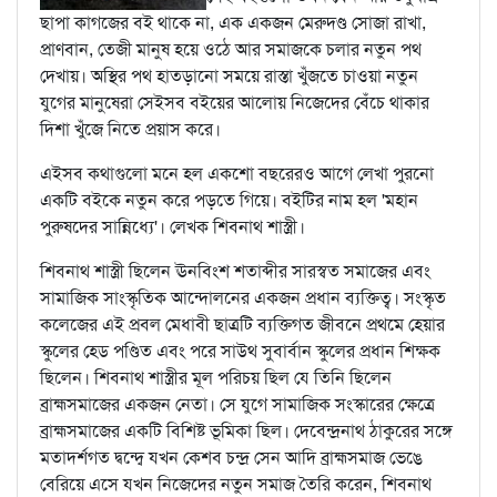
ছাপা কাগজের বই থাকে না, এক একজন মেরুদণ্ড সোজা রাখা,
প্রাণবান, তেজী মানুষ হয়ে ওঠে আর সমাজকে চলার নতুন পথ
দেখায়। অস্থির পথ হাতড়ানো সময়ে রাস্তা খুঁজতে চাওয়া নতুন
যুগের মানুষেরা সেইসব বইয়ের আলোয় নিজেদের বেঁচে থাকার
দিশা খুঁজে নিতে প্রয়াস করে।
এইসব কথাগুলো মনে হল একশো বছরেরও আগে লেখা পুরনো
একটি বইকে নতুন করে পড়তে গিয়ে। বইটির নাম হল 'মহান
পুরুষদের সান্নিধ্যে'। লেখক শিবনাথ শাস্ত্রী।
শিবনাথ শাস্ত্রী ছিলেন ঊনবিংশ শতাব্দীর সারস্বত সমাজের এবং
সামাজিক সাংস্কৃতিক আন্দোলনের একজন প্রধান ব্যক্তিত্ব। সংস্কৃত
কলেজের এই প্রবল মেধাবী ছাত্রটি ব্যক্তিগত জীবনে প্রথমে হেয়ার
স্কুলের হেড পণ্ডিত এবং পরে সাউথ সুবার্বান স্কুলের প্রধান শিক্ষক
ছিলেন। শিবনাথ শাস্ত্রীর মূল পরিচয় ছিল যে তিনি ছিলেন
ব্রাহ্মসমাজের একজন নেতা। সে যুগে সামাজিক সংস্কারের ক্ষেত্রে
ব্রাহ্মসমাজের একটি বিশিষ্ট ভূমিকা ছিল। দেবেন্দ্রনাথ ঠাকুরের সঙ্গে
মতাদর্শগত দ্বন্দ্বে যখন কেশব চন্দ্র সেন আদি ব্রাহ্মসমাজ ভেঙে
বেরিয়ে এসে যখন নিজেদের নতুন সমাজ তৈরি করেন, শিবনাথ