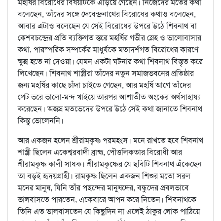
মহর্ষির বিরোধের বিষয়টিকে এড়িয়ে গেছেন। নিজেদের মতের কথা
বলেছেন, তাঁদের সঙ্গে দেবেন্দ্রনাথের বিরোধের কথাও বলেছেন,
আবার এটাও বলেছেন যে সেই বিরোধের উপরে উঠে শিবনাথ বা
কেশবচন্দ্রের প্রতি ব্যক্তিগত স্তরে মহর্ষির গভীর স্নেহ ও ভালোবাসার
কথা, পারস্পরিক সম্পর্কের মাধুর্যকে মতাদর্শগত বিরোধের কারণে
ক্ষুন্ন হতে না দেওয়া। যেমন একটা ঘটনার কথা শিবনাথ বিস্তৃত করে
লিখেছেন। শিবনাথ শাস্ত্রীরা তাঁদের নতুন সমাজভবনের প্রতিষ্ঠার
জন্য মহর্ষির কাছে চাঁদা চাইতে গেছেন, আর মহর্ষি আগে তাঁদের
পেট ভরে ভালো-মন্দ খাইয়ে তারপর আশাতীত অংকের অর্থসাহায্য
করেছেন। অজস্র মতভেদের উপরে উঠে সেই কথা জানাতে শিবনাথ
কিন্তু ভোলেননি।
আর একজন হলেন শ্রীরামকৃষ্ণ পরমহংস। মনে রাখতে হবে শিবনাথ
শাস্ত্রী ছিলেন একেশ্বরবাদী ব্রাহ্ম, পৌত্তলিকতার বিরোধী আর
শ্রীরামকৃষ্ণ কালী সাধক। শ্রীরামকৃষ্ণের যে ছবিটি শিবনাথ এঁকেছেন
তা বড়ই হৃদয়গ্রাহী। রামকৃষ্ণ ছিলেন একজন শিশুর মতো সরল
মনের মানুষ, যিনি তাঁর পছন্দের মানুষদের, বন্ধুদের প্রবলভাবে
ভালবাসতে পারতেন, একেবারে আপন করে নিতেন। শিবনাথকে
তিনি এত ভালবাসতেন যে কিছুদিন না এলেই ঠাকুর লোক পাঠিয়ে