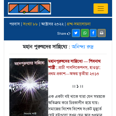
পরবাস |
সংখ্যা ৮৮
| অক্টোবর ২০২২ |
গ্রন্থ-সমালোচনা
Share
মহান পুরুষদের সান্নিধ্যে
:
অনিন্দ্য রুদ্র
মহানপুরুষদের সান্নিধ্যে — শিবনাথ
শাস্ত্রী
; প্রাচী পাবলিকেশনস্‌, হাওড়া;
প্রথম প্রকাশ—অক্ষয় তৃতীয়া ২০১০
।। ১ ।।
এক একটা বই থাকে যারা যেন সময়কে
অতিক্রম করে চিরকালীন হয়ে যায়।
সমাজের বিশেষ বিশেষ সংকট মুহূর্তে
সেই বইগুলো তখন যেন আর শুধুমাত্র