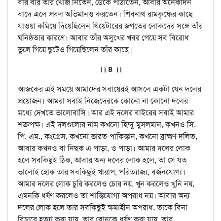
বার বার তাঁর খোঁজ নিতেন, ডেকে পাঠাতেন, আবার অনেকদিন
বাদে এলে প্রবল অভিমানও করতেন। শিবনাথ রামকৃষ্ণের কাছে
যাওয়া কমিয়ে দিয়েছিলেন থিয়েটারের জগতের লোকদের সঙ্গে তাঁর
ঘনিষ্ঠতার কারণে। আবার তাঁর অসুখের খবর পেয়ে সব বিরোধ
ভুলে গিয়ে ছুটেও গিয়েছিলেন তাঁর কাছে।
।। ৪ ।।
আজকের এই সময়ে আমাদের সবায়েরই আসলে একটা যেন দলের
প্রয়োজন। আমরা সবাই নিজেদেরকে কোনো না কোনো দলের
মধ্যে দেখতে ভালোবাসি। আর এই দলের বাইরের সবাই আমার
শত্রুপক্ষ। এই দলগুলোর নাম কখনো হিন্দু-মুসলমান, কখনও সি.
পি. এম., কংগ্রেস, কখনো ভারত-পাকিস্তান, কখনো ব্রাহ্মণ-দলিত,
আবার কখনও বা নিছক এ পাড়া, ও পাড়া। আমার দলের লোক
হলে সবকিছুই ঠিক, আবার অন্য দলের লোক হলে, তা সে যত
ভালোই হোক তার সবকিছুই খারাপ, পরিত্যাজ্য, বর্জনযোগ্য।
আমার দলের লোক চুরি করলেও চোর নয়, খুন করলেও খুনি নয়,
এমনকি ধর্ষণ করলেও তা শাস্তিযোগ্য অপরাধ নয়। আবার অন্য
দলের লোক হলে তার সবকিছুই ক্ষমাহীন অপরাধ, তাকে বিনা
বিচারে হত্যা করা যায়, তার বোনকে ধর্ষণ করা যায়, তার