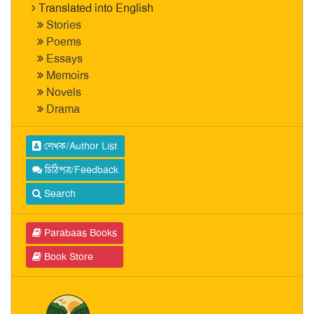
Translated into English
Stories
Poems
Essays
Memoirs
Novels
Drama
লেখক/Author List
চিঠিপত্র/Feedback
Search
Parabaas Books
Book Store