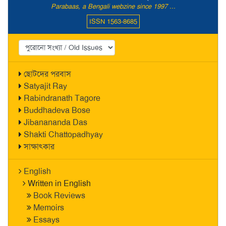
Parabaas, a Bengali webzine since 1997 ...
ISSN 1563-8685
ছোটদের পরবাস
Satyajit Ray
Rabindranath Tagore
Buddhadeva Bose
Jibanananda Das
Shakti Chattopadhyay
সাক্ষাৎকার
English
Written in English
Book Reviews
Memoirs
Essays