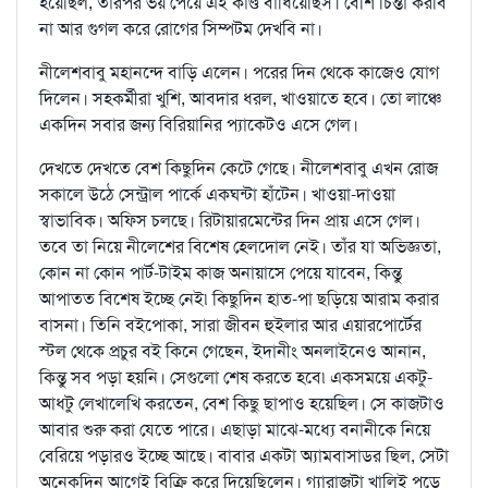
হয়েছিল, তারপর ভয় পেয়ে এই কাণ্ড বাঁধিয়েছিস। বেশি চিন্তা করবি
না আর গুগল করে রোগের সিম্পটম দেখবি না।
নীলেশবাবু মহানন্দে বাড়ি এলেন। পরের দিন থেকে কাজেও যোগ
দিলেন। সহকর্মীরা খুশি, আবদার ধরল, খাওয়াতে হবে। তো লাঞ্চে
একদিন সবার জন্য বিরিয়ানির প্যাকেটও এসে গেল।
দেখতে দেখতে বেশ কিছুদিন কেটে গেছে। নীলেশবাবু এখন রোজ
সকালে উঠে সেন্ট্রাল পার্কে একঘন্টা হাঁটেন। খাওয়া-দাওয়া
স্বাভাবিক। অফিস চলছে। রিটায়ারমেন্টের দিন প্রায় এসে গেল।
তবে তা নিয়ে নীলেশের বিশেষ হেলদোল নেই। তাঁর যা অভিজ্ঞতা,
কোন না কোন পার্ট-টাইম কাজ অনায়াসে পেয়ে যাবেন, কিন্তু
আপাতত বিশেষ ইচ্ছে নেই৷ কিছুদিন হাত-পা ছড়িয়ে আরাম করার
বাসনা। তিনি বইপোকা, সারা জীবন হুইলার আর এয়ারপোর্টের
স্টল থেকে প্রচুর বই কিনে গেছেন, ইদানীং অনলাইনেও আনান,
কিন্তু সব পড়া হয়নি। সেগুলো শেষ করতে হবে৷ একসময়ে একটু-
আধটু লেখালেখি করতেন, বেশ কিছু ছাপাও হয়েছিল। সে কাজটাও
আবার শুরু করা যেতে পারে। এছাড়া মাঝে-মধ্যে বনানীকে নিয়ে
বেরিয়ে পড়ারও ইচ্ছে আছে। বাবার একটা অ্যামবাসাডর ছিল, সেটা
অনেকদিন আগেই বিক্রি করে দিয়েছিলেন। গ্যারাজটা খালিই পড়ে