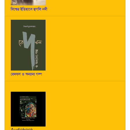
বিশ্বের ইতিহাসে হুগলি নদী
বেদখল ও অন্যান্য গল্প
Audiobook