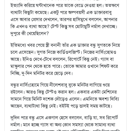
ইত্যাদি করিয়ে ঘন্টাখানেক পরে তাকে বেডে দেওয়া হল। ততক্ষণে
ব্যথাটা কিছুটা কমেছে। একটু পরে অল্পবয়সী এক ডাক্তারবাবু
এসে আবার প্রেসার দেখলেন, তারপর হাসিমুখে বললেন, আপনার
কি এখনও ব্যথা আছে? টেস্ট কিন্তু সব মোটামুটি নর্মাল দেখাচ্ছে।
দুপুরে কী খেয়েছিলেন?
ইতিমধ্যে খবর পেয়ে স্ত্রী বনানী তাঁর এক ডাক্তার বন্ধু সুগতকে নিয়ে
চলে এসেছেন। সুগত নিজে কার্ডিওলজিস্ট। নিজের নার্সিংহোমও
আছে। ইনিও দেখে-টেখে বললেন, রিপোর্টে কিছু নেই। গ্যাস বা
মাস্কুলার পেন থেকে হতে পারে। তোকে আমার ওখানে শিফট করে
নিচ্ছি, দু-দিন মনিটর করে ছেড়ে দেব।
বন্ধুর নার্সিংহোমে গিয়ে নীলেশবাবু বুকে মনিটর লাগিয়ে শুয়ে
রইলেন। আরও কিছু টেস্টও করান হল। একবার একটা মেশিনের
সামনে গিয়ে মিনিট দশেক দৌড়েও এলেন। এমনিতে অবশ্য দিব্যি
আছেন, ব্যথাট্যথা কিছু নেই। বইটই পড়ে ভালই সময় কাটছে।
দুদিন পরে বন্ধু এসে একগাল হেসে বললেন, বাড়ি যা, সব রিপোর্ট
নর্মাল। মনে হচ্ছে গ্যাস বা অন্য কোন সমস্যা থেকে সামান্য ব্যথা