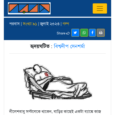
পরবাস |
সংখ্যা ৯১
| জুলাই ২০২৩ |
গল্প
Share
হৃদয়ঘটিত
:
বিশ্বদীপ সেনশর্মা
নীলেশবাবু সল্টলেকে থাকেন, বাড়ির কাছেই একটা ব্যাঙ্কে কাজ