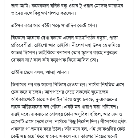
ভাল আছি। কয়েকজন ঘনিষ্ঠ বন্ধু ওয়ান টু ওয়ান মেসেজ করেছেন
তাদের সঙ্গে কিছুক্ষণ গল্পও করলেন।
এইসব করে আর বইটা পড়ে সারাদিন কেটে গেল।
বিকেলে অনেকে দেখা করতে এলেন কাছেপিঠের বন্ধুরা, পাড়া-
প্রতিবেশীরা, ভাইপো আর ভাইঝি। নীলেশ মহা উৎসাহে জমিয়ে
আড্ডা দিলেন। ভাইঝিকে বললেন তোর স্কুলের কাছে নকুড়ের
দোকান না? কাল কটা কড়াপাক নিয়ে আসিস তো।
ভাইঝি হেসে বলল, আচ্ছা আনব।
ডিনারের পর বড় আলো নিভিয়ে দেওয়া হল। নার্সরা নিয়মিত এসে
চেক করে যাচ্ছেন। আশপাশের বেডে সকলেই ঘুমোচ্ছেন।
অধিকাংশেরই হাতে স্যালাইন দিয়ে ওষুধ চলছে, দু-একজনের
নাকে অক্সিজেনের নল গোঁজা। একটু মন খারাপ করা পরিবেশ।
এরই মধ্যে একজনের বোধহয় কোন অসুবিধা হচ্ছিল, আর এম ও
ছেলেটি এসে দেখে গেল, নার্সকে কিছু নির্দেশ দিল। নীলেশের হঠাৎ
একবার গা-ছমছম করে উঠল। তাঁর মনে হল, এই লোকগুলির কেউ
কেউ সুস্থ হয়ে ফিরে যাবেন, সকলে নয়। তারপর নিজের মনেই