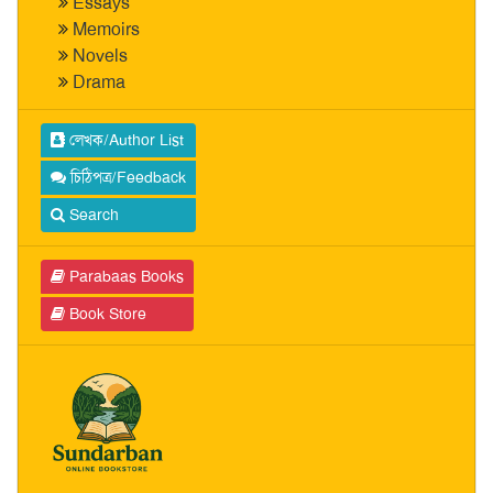
Essays
Memoirs
Novels
Drama
লেখক/Author List
চিঠিপত্র/Feedback
Search
Parabaas Books
Book Store