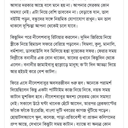
আসার দরকার আছে বলে মনে হয় না। আপনার সেরকম কোন
সমস্যা নেই। এটা নিয়ে বেশি ভাববেন না। বেড়াতে যান, ভাল
বইটই পড়ুন, বন্ধুদের সঙ্গে নিয়মিত যোগাযোগ রাখুন। মন ভাল
থাকলে দুশ্চিন্তা আপনা থেকেই চলে যাবে।
কিছুদিন পরে নীলেশবাবু রিটায়ার করলেন। দুদিন জিরিয়ে নিয়ে
স্ত্রীকে নিয়ে হিমাচল সফরে বেরিয়ে পড়লেন। সিমলা, কুলু, মানালি,
ধর্মশালা, ডালহাউসি সব মিলিয়ে হপ্তা দুয়েকের সফর। ফেরার সময়
দিল্লীতে বনানীর এক বোন থাকেন, তাদের ওখানে কিছুদিন থেকে
এলেন। বনানীর জামাইবাবু হুল্লোড়ে মানুষ; ক’টা দিন আড্ডা দিয়ে
আর হইচই করে বেশ কাটল।
ফিরে এসে নীলেশবাবুর অবসরজীবন শুরু হল। অনেকে পরামর্শ
দিয়েছিলেন কিছু একটা পার্টটাইম কাজ নিয়ে নিতে, নয়ত সময়
কাটান মুশকিল হবে। নীলেশবাবুর অবশ্য সেরকম কোন সমস্যা
নেই। সকালে উঠে ঘন্টা খানেক হেঁটে আসেন, তারপর ব্রেকফাস্টের
ফাঁকে ফাঁকে ইংরেজি, বাংলা দুটি খবরের কাগজ খুঁটিয়ে পড়েন।
হোয়াটসঅ্যাপে স্কুল, কলেজ, পাড়া-প্রতিবেশী বা প্রাক্তন কলিগদের
গ্রুপ আছে, সেখানে কিছুটা সময় কাটান। ব্যাঙ্কে বা অন্যত্র কোন