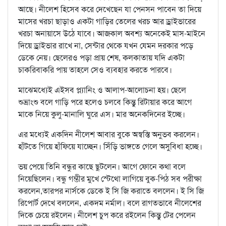
আছে। নীলেশ হিসেব করে দেখেছেন যা পেনসন পাবেন তা দিয়ে
মাসের খরচা ছাড়াও একটা গাড়ির তেলের খরচ আর ড্রাইভারের
খরচা অনায়াসে উঠে যাবে। আজকাল অবশ্য অনেকেই মাস-মাইনে
দিয়ে ড্রাইভার রাখে না, সেন্টার থেকে যখন যেমন দরকার পড়ে
ডেকে নেয়। ছেলেরও পড়া প্রায় শেষ, কলকাতায় যদি একটা
চাকরিবাকরি পায় তাহলে সেও ব্যবহার করতে পারবে।
মাঝেমধ্যেই এইসব প্ল্যানিং ও আলাপ-আলোচনা হয়। ছেলে
শুভ্রাংশু বলে গাড়ি পরে হলেও চলবে কিন্তু রিটায়ার করে আগে
মাকে নিয়ে কুলু-মানালি ঘুরে এস। মার অনেকদিনের ইচ্ছে।
এর মধ্যেই একদিন নীলেশ আবার বুকে অস্বস্তি অনুভব করলেন।
হাঁটতে গিয়ে হাঁফিয়ে যাচ্ছেন। সিঁড়ি ভাঙ্গতে গেলে অসুবিধা হচ্ছে।
ভয় পেয়ে তিনি বন্ধুর কাছে ছুটলেন। আগে ফোনে কথা বলে
নিয়েছিলেন। বন্ধু গম্ভীর মুখে স্টেথো লাগিয়ে বুক-পিঠ সব পরীক্ষা
করলেন,তারপর নার্সকে ডেকে ই সি জি করাতে বললেন। ই সি জি
রিপোর্ট দেখে বললেন, একদম নর্মাল। বলে রাগতভাবে নীলেশের
দিকে চেয়ে রইলেন। নীলেশ চুপ করে রইলেন কিন্তু টের পেলেন