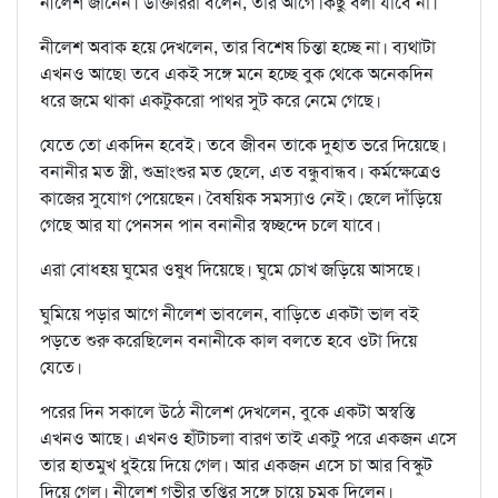
নীলেশ জানেন। ডাক্তাররা বলেন, তার আগে কিছু বলা যাবে না।
নীলেশ অবাক হয়ে দেখলেন, তার বিশেষ চিন্তা হচ্ছে না। ব্যথাটা
এখনও আছে৷ তবে একই সঙ্গে মনে হচ্ছে বুক থেকে অনেকদিন
ধরে জমে থাকা একটুকরো পাথর সুট করে নেমে গেছে।
যেতে তো একদিন হবেই। তবে জীবন তাকে দুহাত ভরে দিয়েছে।
বনানীর মত স্ত্রী, শুভ্রাংশুর মত ছেলে, এত বন্ধুবান্ধব। কর্মক্ষেত্রেও
কাজের সুযোগ পেয়েছেন। বৈষয়িক সমস্যাও নেই। ছেলে দাঁড়িয়ে
গেছে আর যা পেনসন পান বনানীর স্বচ্ছন্দে চলে যাবে।
এরা বোধহয় ঘুমের ওষুধ দিয়েছে। ঘুমে চোখ জড়িয়ে আসছে।
ঘুমিয়ে পড়ার আগে নীলেশ ভাবলেন, বাড়িতে একটা ভাল বই
পড়তে শুরু করেছিলেন বনানীকে কাল বলতে হবে ওটা দিয়ে
যেতে।
পরের দিন সকালে উঠে নীলেশ দেখলেন, বুকে একটা অস্বস্তি
এখনও আছে। এখনও হাঁটাচলা বারণ তাই একটু পরে একজন এসে
তার হাতমুখ ধুইয়ে দিয়ে গেল। আর একজন এসে চা আর বিস্কুট
দিয়ে গেল। নীলেশ গভীর তৃপ্তির সঙ্গে চায়ে চুমুক দিলেন।