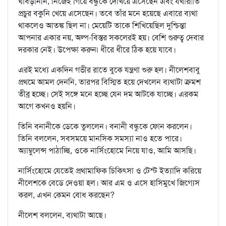
ঘাবড়াননি, নিজেই গিয়ে বন্ধুকে দেখিয়ে এসেছেন এবং যথারীতি
প্রচুর বকুনি খেয়ে এসেছেন। তবে তাঁর মনে হয়েছে এবারে ব্যথা
থাকলেও আতঙ্ক ছিল না। মেয়েটি তাকে শিখিয়েছিল দুশ্চিন্তা
আপনার একার নয়, অল্প-বিস্তর সকলেরই হয়। বেশি গুরুত্ব দেবার
দরকার নেই। উপেক্ষা করুন৷ ধীরে ধীরে ঠিক হয়ে যাবে।
এরই মধ্যে একদিন গভীর রাতে বুকে যন্ত্রণা শুরু হল। নীলেশবাবু
প্রথমে আমল দেননি, তারপর বিস্মিত হয়ে দেখলেন ব্যথাটা ক্রমশ
তীব্র হচ্ছে। সেই সঙ্গে মনে হচ্ছে যেন দম আটকে যাচ্ছে। এরকম
আগে কখনও হয়নি।
তিনি বনানীকে ডেকে তুললেন। বনানী বন্ধুকে ফোন করলেন।
তিনি বললেন, সবসময়ে মানসিক সমস্যা নাও হতে পারে।
অ্যাম্বুলেন্স পাঠাচ্ছি, ওকে নার্সিংহোমে নিয়ে যাও, আমি আসছি।
নার্সিংহোমে যেতেই প্রথামাফিক চিকিৎসা ও টেস্ট ইত্যাদি করিয়ে
নীলেশকে বেডে দেওয়া হল। আর এম ও এসে হাসিমুখে জিগ্যেস
করল, এখন কেমন বোধ করছেন?
নীলেশ বললেন, ব্যথাটা আছে।