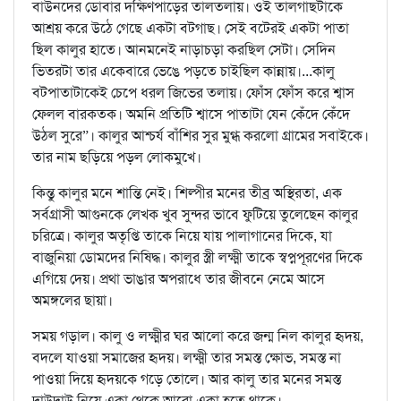
বাউনদের ডোবার দক্ষিণপাড়ের তালতলায়। ওই তালগাছটাকে
আশ্রয় করে উঠে গেছে একটা বটগাছ। সেই বটেরই একটা পাতা
ছিল কালুর হাতে। আনমনেই নাড়াচড়া করছিল সেটা। সেদিন
ভিতরটা তার একেবারে ভেঙে পড়তে চাইছিল কান্নায়।...কালু
বটপাতাটাকেই চেপে ধরল জিভের তলায়। ফোঁস ফোঁস করে শ্বাস
ফেলল বারকতক। অমনি প্রতিটি শ্বাসে পাতাটা যেন কেঁদে কেঁদে
উঠল সুরে”। কালুর আশ্চর্য বাঁশির সুর মুগ্ধ করলো গ্রামের সবাইকে।
তার নাম ছড়িয়ে পড়ল লোকমুখে।
কিন্তু কালুর মনে শান্তি নেই। শিল্পীর মনের তীব্র অস্থিরতা, এক
সর্বগ্রাসী আগুনকে লেখক খুব সুন্দর ভাবে ফুটিয়ে তুলেছেন কালুর
চরিত্রে। কালুর অতৃপ্তি তাকে নিয়ে যায় পালাগানের দিকে, যা
বাজুনিয়া ডোমদের নিষিদ্ধ। কালুর স্ত্রী লক্ষ্মী তাকে স্বপ্নপূরণের দিকে
এগিয়ে দেয়। প্রথা ভাঙার অপরাধে তার জীবনে নেমে আসে
অমঙ্গলের ছায়া।
সময় গড়াল। কালু ও লক্ষ্মীর ঘর আলো করে জন্ম নিল কালুর হৃদয়,
বদলে যাওয়া সমাজের হৃদয়। লক্ষ্মী তার সমস্ত ক্ষোভ, সমস্ত না
পাওয়া দিয়ে হৃদয়কে গড়ে তোলে। আর কালু তার মনের সমস্ত
দাউদাউ নিয়ে একা থেকে আরো একা হতে থাকে।