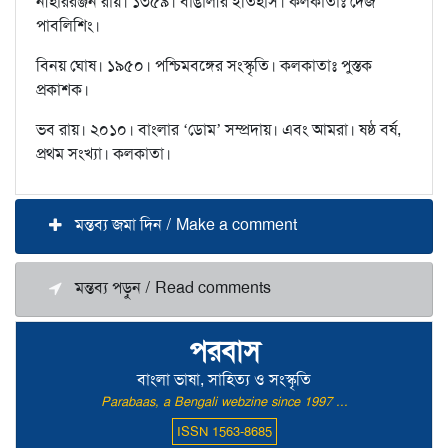
নীহাররঞ্জন রায়। ১৩৫৯। বাঙালীর ইতিহাস। কলকাতাঃ দেজ
পাবলিশিং।
বিনয় ঘোষ। ১৯৫০। পশ্চিমবঙ্গের সংস্কৃতি। কলকাতাঃ পুস্তক
প্রকাশক।
ভব রায়। ২০১০। বাংলার ‘ডোম’ সম্প্রদায়। এবং আমরা। ষষ্ঠ বর্ষ,
প্রথম সংখ্যা। কলকাতা।
মন্তব্য জমা দিন / Make a comment
মন্তব্য পড়ুন / Read comments
পরবাস
বাংলা ভাষা, সাহিত্য ও সংস্কৃতি
Parabaas, a Bengali webzine since 1997 ...
ISSN 1563-8685