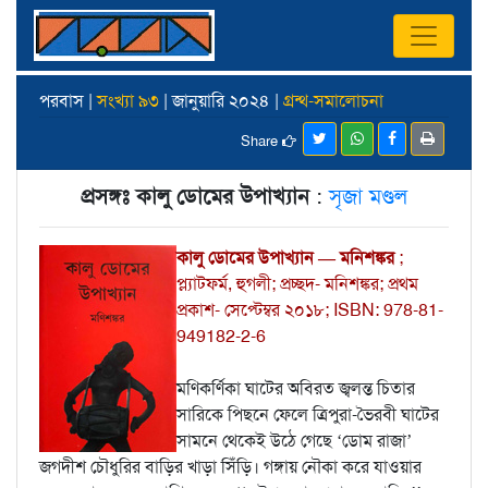
পরবাস |
সংখ্যা ৯৩
| জানুয়ারি ২০২৪ |
গ্রন্থ-সমালোচনা
Share
প্রসঙ্গঃ কালু ডোমের উপাখ্যান
:
সৃজা মণ্ডল
কালু ডোমের উপাখ্যান — মনিশঙ্কর
;
প্ল্যাটফর্ম, হুগলী; প্রচ্ছদ- মনিশঙ্কর; প্রথম
প্রকাশ- সেপ্টেম্বর ২০১৮; ISBN: 978-81-
949182-2-6
মণিকর্ণিকা ঘাটের অবিরত জ্বলন্ত চিতার
সারিকে পিছনে ফেলে ত্রিপুরা-ভৈরবী ঘাটের
সামনে থেকেই উঠে গেছে ‘ডোম রাজা’
জগদীশ চৌধুরির বাড়ির খাড়া সিঁড়ি। গঙ্গায় নৌকা করে যাওয়ার