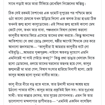
সাথে লড়াই করে তারা টিকিয়ে রেখেছিল নিজেদের অস্তিত্ব।
ঠিক সেই রকমই বৈশাখের এক গুমোট দুপুরের পর পশ্চিমে জমে
ওঠা কালো মেঘকে যখন উড়িয়ে দিলো এক ঝলক ঠাণ্ডা হাওয়া ঠিক
তখনই জন্ম হলো কালুডোমের। এই শিশুর জন্ম হতেই কালো মেঘ
কেটে গেল, তখন তার বাবা, পঞ্চপ্রধান বিষাণ ঘোষণা করলো
কালুবীর আবার ফিরে এসেছে তাদের রক্ষা করতে। কিন্তু আনন্দের
আতিশয্যে সে প্রথা ভেঙে ফেললো, ষষ্ঠীর আগেই শিশুকে বের করে
আনলো জনসমক্ষে— “কালুবীর! ই আমরার কালুবীর বটে লো
ধাঁইবুড়ি।...আমরার পুব্বপুরুষ। নাইলে অতবড় দুয্যোগ এমনি
এমনিয়েই পা লাই গেইচে কখনু?” কিন্তু প্রথা ভাঙার খেসারৎ দিতে
হলো ডোমদের, প্রলয়ে তাদের ঘরদোর তছনছ হয়ে গেল, কালুর
জন্মদাত্রী মা মারা গেল, বিষাণ সংসার হারিয়ে বিবাগী হলো, ছোট্ট
কালুর আশ্রয় হলো দুধমা বাসীর কাছে।
কালু ধীরে ধীরে বড় হতে থাকে, তার উদাসী মনের আশ্রয় হয়ে
উঠলো পাতার বাঁশি। কালুর কাছে প্রকৃতিই ছিল সব। তার দুঃখের
সাথী। তার কান্নার দোসর, তার সুরের যোগানদার। এমন কি তার
ভালোলাগা মন্দলাগার ভাগীদারও— “এমনিই একদিন বসেছিল