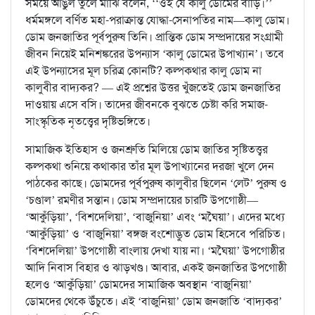
সময়ে আঙুল তুলে মাঝি বলেন, ‘‘ওই যে কালু ডোমের বাড়ি।’’
ধর্মমঙ্গলে বর্ণিত মহা-পরাক্রান্ত যোদ্ধা-সেনাপতির নাম—কালু ডোম।
ডোম জনজাতির পূর্বপুরুষ তিনি। প্রান্তিক ডোম সম্প্রদায়ের সংগ্রামী
জীবন নিয়েই মনিশঙ্করের উপন্যাস ‘কালু ডোমের উপাখ্যান’। তবে
এই উপন্যাসের মূল চরিত্র কোনটি? কল্পকথার কালু ডোম না
কালুবীর বাদ্যকর? — এই প্রশ্নের উত্তর খুঁজতেই ডোম জনজাতির
দাওয়ায় এসে বসি। তাদের জীবনকে বুঝতে চেষ্টা করি সমাজ-
সাংস্কৃতিক নৃতত্ত্বের দৃষ্টিভঙ্গিতে।
সামাজিক ইতিহাস ও জনশ্রুতি মিলিয়ে ডোম জাতির সৃষ্টিতত্ত্বর
কল্পকথা শুনিয়ে কথাকার তাঁর মূল উপাখ্যানের দরজা খুলে দেন
পাঠকের কাছে। ডোমদের পূর্বপুরুষ কালুবীর ছিলেন ‘লেট’ পুরুষ ও
‘চণ্ডাল’ রমণীর সন্তান। ডোম সম্প্রদায়ের চারটি উপগোষ্ঠী—
‘আকুঁড়িয়া’, ‘বিশদেলিয়া’, ‘বাজুনিয়া’ এবং ‘মঘৈয়া’। এদের মধ্যে
‘আকুঁড়িয়া’ ও ‘বাজুনিয়া’ বঙ্গজ বংশোদ্ভুত ডোম হিসেবে পরিচিত।
‘বিশদেলিয়া’ উপগোষ্ঠী বাংলায় দেখা যায় না। ‘মঘৈয়া’ উপগোষ্ঠীর
আদি নিবাস বিহার ও ঝাড়খণ্ড। আবার, একই জনজাতির উপগোষ্ঠী
হলেও ‘আকুঁড়িয়া’ ডোমদের সামাজিক অবস্থান ‘বাজুনিয়া’
ডোমদের থেকে উঁচুতে। এই ‘বাজুনিয়া’ ডোম জনজাতি ‘বাদ্যকর’