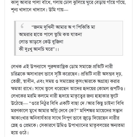
কালু আবার পালা বাঁধে, গলায় ঢোল ঝুলিয়ে ঘুরে বেড়ায় গাঁয়ে গাঁয়ে,
শূন্য খাদানে খাদানে। উমি গায়—
“জনম দুখিনী আমার অ গ পিকিতি মা
আমরার হাতে পালে তুমি কত যাতনা
লোভ তাড়সে কেউ বুজিনা
কী দুঃখু আনচি ঘরে”।।
লেখক এই উপন্যাসে পুরুষতান্ত্রিক ডোম সমাজে প্রতিটি নারী
চরিত্রকে অসাধারণ ভাবে সৃষ্টি করেছেন। প্রতিটি নারী অসম্ভব দৃঢ়,
তেজী, স্বাধীন, এবং সময় ও সমাজের কুসংস্কারকে অগ্রাহ্য করার
ক্ষমতা রাখে। সাথে তুলে ধরেছেন তাদের হৃদয়ের কোমল রূপটিও।
লেখকের মরমি কলমে নারী হৃদয়ে মাতৃত্বের জন্য হাহাকার ফুটে
উঠেছে— “ওরে নিঠুর বিধি একটি বাছা দে /আর কিছু চাইনা বিধি
মরণকালে মুখে আমার অগ্নি দেবে কে?” মণিশঙ্কর মায়েদের সন্তান
আকাংখার অনিবার্যতার সাথে নিপুণ ভাবে জুড়ে দিয়েছেন নারীর
স্নেহ ও প্রেমকে। সেকারণে উমিও উপাখ্যানের মাতৃবলয়ের অন্যতমা
হয়ে ওঠে।