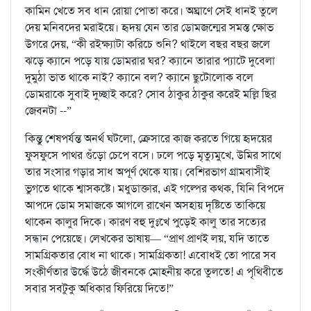
কামিন খেতে সব ধান রোয়া পোতা করে। অঘ্রাণে সেই ধানই তুলে
দেয় মনিবদের মরাইয়ে। হৃদয় যেন তার ডোমজন্মের সমস্ত ক্ষোভ
উগরে দেয়, “কী রইক্ষ্যাটা করিচে শুনি? থাইলে বছর বছর জলে
ঝড়ে ক্যানে পড়ে যায় ডোমরার ঘর? ক্যানে তারার প্যাটে দুবেলা
দুমুঠা ভাত থাকে নাই? ক্যানে বল? ক্যানে ছুটোলোক বলে
ডোমরাকে সুবাই দুচ্ছাই করে? সোব ঠাকুর ঠাকুর করেই মল্লি ছির
জেবনটা --”
কিন্তু শেষপর্যন্ত অনর্থ ঘটলো, ক্রেসারে কাজ করতে গিয়ে হৃদয়ের
ফুসফুসে পাথর গুঁড়ো চেপে বসে। ঢলে পড়ে মৃত্যুমুখে, উমির সাথে
তার সংসার গড়ার সাধ অপূর্ণ থেকে যায়। বেশিরভাগ গ্রামবাসীই
ভুগতে থাকে শ্বাসকষ্টে। মধুডাক্তার, এই গল্পের কথক, যিনি বিপদে
আপদে ডোম সমাজকে আগলে রাখেন অসহায় দৃষ্টিতে তাকিয়ে
থাকেন কালুর দিকে। কারণ বহু দুঃখে পুড়েই কালু তার সত্যের
সন্ধান পেয়েছে। লেখকের ভাষায়— “প্রাণ প্রাণই লয়, যদি তাতে
সামগ্রিকতার বোধ না থাকে। সামগ্রিকতা! এবোধই তো পারে সব
সংকীর্ণতার উর্দ্ধে উঠে জীবনকে মোহনীয় করে তুলতে! এ পৃথিবীতে
সবার সবটুকু অধিকার ফিরিয়ে দিতে!”