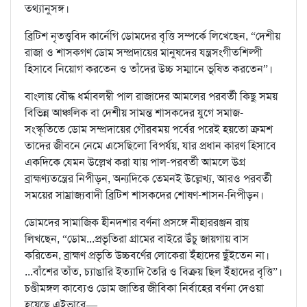
তথ্যানুসঙ্গ।
ব্রিটিশ নৃতত্ত্ববিদ কার্নেগি ডোমদের বৃত্তি সম্পর্কে লিখেছেন, “দেশীয়
রাজা ও শাসকগণ ডোম সম্প্রদায়ের মানুষদের যন্ত্রসংগীতশিল্পী
হিসাবে নিয়োগ করতেন ও তাঁদের উচ্চ সম্মানে ভূষিত করতেন”।
বাংলায় বৌদ্ধ ধর্মাবলম্বী পাল রাজাদের আমলের পরবর্তী কিছু সময়
বিভিন্ন আঞ্চলিক বা দেশীয় সামন্ত শাসকদের যুগে সমাজ-
সংস্কৃতিতে ডোম সম্প্রদায়ের গৌরবময় পর্বের পরেই হয়তো ক্রমশ
তাদের জীবনে নেমে এসেছিলো বিপর্যয়, যার প্রধান কারণ হিসাবে
একদিকে যেমন উল্লেখ করা যায় পাল-পরবর্তী আমলে উগ্র
ব্রাহ্মণ্যতন্ত্রের নিপীড়ন, অন্যদিকে তেমনই উল্লেখ্য, আরও পরবর্তী
সময়ের সাম্রাজ্যবাদী ব্রিটিশ শাসকদের শোষণ-শাসন-নিপীড়ন।
ডোমদের সামাজিক হীনদশার বর্ণনা প্রসঙ্গে নীহাররঞ্জন রায়
লিখছেন, “ডোম...প্রভৃতিরা গ্রামের বাইরে উঁচু জায়গায় বাস
করিতেন, ব্রাহ্মণ প্রভৃতি উচ্চবর্ণের লোকেরা ইঁহাদের ছুঁইতেন না।
...বাঁশের তাঁত, চ্যাঙারি ইত্যাদি তৈরি ও বিক্রয় ছিল ইঁহাদের বৃত্তি”।
চণ্ডীমঙ্গল কাব্যেও ডোম জাতির জীবিকা নির্বাহের বর্ণনা দেওয়া
হয়েছে এইভাবে—