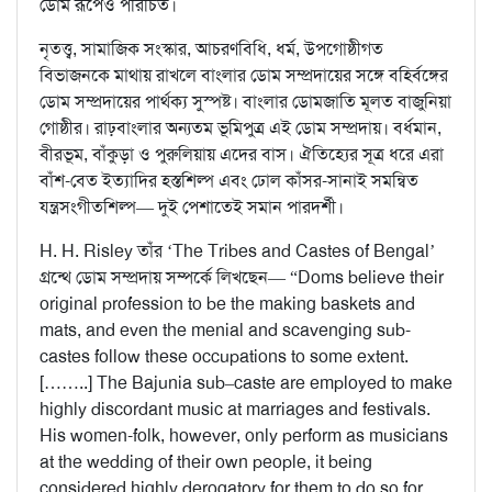
ডোম রূপেও পরিচিত।
নৃতত্ত্ব, সামাজিক সংস্কার, আচরণবিধি, ধর্ম, উপগোষ্ঠীগত
বিভাজনকে মাথায় রাখলে বাংলার ডোম সম্প্রদায়ের সঙ্গে বহির্বঙ্গের
ডোম সম্প্রদায়ের পার্থক্য সুস্পষ্ট। বাংলার ডোমজাতি মূলত বাজুনিয়া
গোষ্ঠীর। রাঢ়বাংলার অন্যতম ভূমিপুত্র এই ডোম সম্প্রদায়। বর্ধমান,
বীরভূম, বাঁকুড়া ও পুরুলিয়ায় এদের বাস। ঐতিহ্যের সূত্র ধরে এরা
বাঁশ-বেত ইত্যাদির হস্তশিল্প এবং ঢোল কাঁসর-সানাই সমন্বিত
যন্ত্রসংগীতশিল্প— দুই পেশাতেই সমান পারদর্শী।
H. H. Risley তাঁর ‘The Tribes and Castes of Bengal’
গ্রন্থে ডোম সম্প্রদায় সম্পর্কে লিখছেন— “Doms believe their
original profession to be the making baskets and
mats, and even the menial and scavenging sub-
castes follow these occupations to some extent.
[……..] The Bajunia sub–caste are employed to make
highly discordant music at marriages and festivals.
His women-folk, however, only perform as musicians
at the wedding of their own people, it being
considered highly derogatory for them to do so for