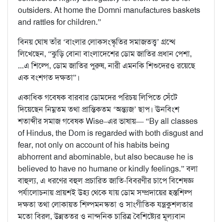
outsiders. At home the Domni manufactures baskets
and rattles for children.”
বিনয় ঘোষ তাঁর ‘বাংলার লোকসংস্কৃতির সমাজতত্ত্ব’ গ্রন্থে
লিখেছেন, “ঝুড়ি বোনা বাংলাদেশের ডোম জাতির প্রধান পেশা,
...এ শিল্পে, ডোম জাতির পুরুষ, নারী এমনকি শিশুদেরও রয়েছে
এক বংশগত দক্ষতা”।
একাধিক গবেষক বারবার ডোমদের পরিচয় লিপিতে সেঁটে
দিয়েছেন নিম্নতম তথা প্রান্তিকতম ‘অন্ত্যজ’ ছাপ। ঊনবিংশ
শতাব্দীর সমাজ গবেষক Wise–এর ভাষায়— “By all classes
of Hindus, the Dom is regarded with both disgust and
fear, not only on account of his habits being
abhorrent and abominable, but also because he is
believed to have no humane or kindly feelings.” বলা
বাহুল্য, এ ধরণের বহুল প্রচারিত জাতি-বিবরণীর চাপে বিশেষজ্ঞ
পর্যালোচনায় প্রায়শই উহ্য থেকে যায় ডোম সম্প্রদায়ের হস্তশিল্প
দক্ষতা তথা লোকায়ত শিল্পমনস্কতা ও সাংগীতিক যন্ত্রকুশলতার
মতো বিরল, উন্নততর ও নান্দনিক চারিত্র বৈশিষ্ট্যের মূল্যবান