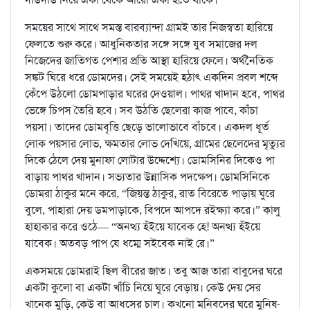
সময়ের সাথে সাথে সমস্ত বারব্যান্দা গ্রামই তার নিজস্বতা হারিয়ে
ফেলতে শুরু করে। আধুনিকতার সঙ্গে সঙ্গে যুব সমাজের দল
নিজেদের জাতিগত পেশার প্রতি আস্থা হারিয়ে ফেলে। অর্থনৈতিক
সঙ্কট ঘিরে ধরে ডোমদের। সেই সময়েই হঠাৎ একদিন প্রবল শব্দে
কেঁপে উঠলো ডোমপাড়ার ঘরের দেওয়াল। পাথর খাদান হবে, পাথর
ভেঙ্গে চিপস তৈরি হবে। সব উঠতি ছেলেরা কাজ পাবে, কাঁচা
পয়সা। তাদের ডোমবৃত্তি ছেড়ে ভালোভাবে বাঁচবে। একদল ধূর্ত
লোক পয়সার লোভ, ক্ষমতার লোভ দেখিয়ে, গ্রামের ছেলেদের মৃত্যুর
দিকে ঠেলে দেয় মুনাফা লোটার উদ্দেশ্যে। ডোমসিনির দিকেও পা
বাড়ায় পাথর খাদান। সভ্যতার উন্নাসিক পদক্ষেপ। ডোমসিনিকে
ডোমরা ঠাকুর মনে করে, “জিয়ন্ত ঠাকুর, রাত বিরেতে পাড়ায় ঘুরে
বুলে, পাহারা দেয় ডমপাড়াকে, বিপদে আপদে রইক্ষ্যা করে।” কালু
হাহাকার করে ওঠে— “অনত্থ্য হঁইয়ে যাবেক হে! অনত্থ্য হঁইয়ে
যাবেক। অতবড় পাপ যে ধম্মে সইবেক নাই রে।”
একসময়ে ডোমরাই ছিল বীরের জাত। তবু আজ তারা বাবুদের ঘরে
একটা কুলো বা একটা খাঁচি নিয়ে ঘুরে বেড়ায়। কেউ দেয় সের
খানেক মুড়ি, কেউ বা আধসের চাল। কখনো মনিবদের ঘরে মুনিষ-