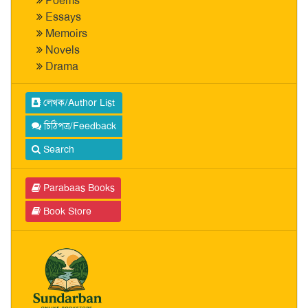
Poems
Essays
Memoirs
Novels
Drama
লেখক/Author List
চিঠিপত্র/Feedback
Search
Parabaas Books
Book Store