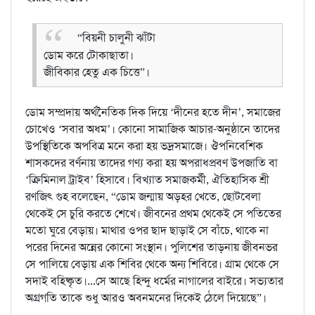
“বিয়নী চালুনী ঝাঁটা
ডোম করে টোকাছাতা।
জীবিকার হেতু এক চিত্তে”।
ডোম সম্প্রদায় অর্থনৈতিক দিক দিয়ে ‘দীনের হতে দীন’, সমাজের
চোখেও ‘সবার অধম’। কোনো সামাজিক আচার-অনুষ্ঠানে তাদের
উপস্থিতিকে অপবিত্র মনে করা হয় ভদ্রসমাজে। ঔপনিবেশিক
শাসকদের বর্ণনায় তাদের গণ্য করা হয় অপরাধপ্রবণ উপজাতি বা
‘ক্রিমিনাল ট্রাইব’ হিসাবে। বিখ্যাত সমাজকর্মী, ঐতিহাসিক শ্রী
রণজিৎ গুহ বলেছেন, “ডোম জন্মায় অড়হর খেতে, ছোটবেলা
থেকেই সে চুরি করতে শেখে। জীবনের প্রথম থেকেই সে পতিতের
মতো ঘুরে বেড়ায়। মাথার ওপর ছাদ ছাড়াই সে বাঁচে, থাকে না
পরের দিনের অন্নের কোনো সংস্থান। পুলিশের তাড়নায় জীবনভর
সে পালিয়ে বেড়ায় এক শিবির থেকে অন্য শিবিরে। গ্রাম থেকে সে
সদাই বহিষ্কৃত।...সে আছে হিন্দু ধর্মের নাগালের বাইরে। সভ্যতার
অগ্রগতি তাকে শুধু আরও অবনমনের দিকেই ঠেলে দিয়েছে”।