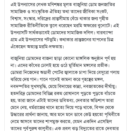
এই উপন্যাসের লেখক মণিশঙ্কর মূলত বাজুনিয়া ডোম জনজাতির
সামাজিক ও সাংস্কৃতিক ঐতিহ্য তথা তাদের জীবিকা সংকট,
বিশ্বাস, সংস্কার, দরিদ্রের প্রান্তসীমায় বেঁচে থাকার জন্য গৃহীত
সামাজিক রীতিনীতিকে তুলে ধরেছেন মরমি অক্ষরের বুনোটে। এই
উপন্যাসটি সার্থকভাবেই ডোমদের সামাজিক দলিল। বারব্যান্দা
গ্রাম এই উপন্যাসের পটভূমি। কথাকার প্রান্তজনের যাপনের চিত্র
এঁকেছেন অত্যন্ত মরমি-দক্ষতায়।
বাজুনিয়া ডোমদের বাজনা ছাড়া কোনো মাঙ্গলিক অনুষ্ঠান পূর্ণ হয়
না। এদের কাঁধের ঢোলই হয়ে ওঠে মূর্তিমান মঙ্গলের প্রতীক।
ডোমরা নিজেদের অভাবী পেটের জ্বালাকে চাপা দিয়ে বেসুরো গলায়
ঝরিয়ে দেয় গান। গানে গানেই কামনা করে গৃহস্থের মঙ্গল,
নবদম্পতির সুখসমৃদ্ধি, মেয়ে বিদায়ের কান্না, নবজাতকের দীর্ঘায়ু।
হতদরিদ্র ডোমদের বিভিন্ন রকম রোষানলে পুড়তে পুড়তে বাঁচতে
হয়, তারা জানে এটাই তাদের ভবিতব্য, দেবতার অভিশাপ তারা
মেনে নেয়, ধর্মরাজের থানে হত্যে দিয়ে পড়ে থাকে, বিপদ থেকে
উদ্ধারের প্রার্থনা জানায়, আর মনে মনে ভাবে কেউ হয়তো পৃথিবীতে
নেমে আসবে তাদের শাপমুক্ত করতে, যেমন একদিন এসেছিল
তাদের পূর্বপুরুষ কালুবীর। এক প্রবল ঝড় বিদ্যুতের রাতে দেবতার