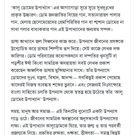
‘কালু ডোমের উপাখ্যান’-এর আগাগোড়া সুরে সুরে সুখদুঃখের
প্রাকৃত উচ্চারণ। ডোম জনজাতির বিয়ের গান, সত্যনারায়ণ পালার
গান, মেলায় ছেলেমেয়েদের প্রেমপিরিতির গান বা শ্মশান ডোমের না
সাধা গলার বাধ্যকতার গান এই উপাখ্যানের অন্যতম সম্পদ।
ভাষা আখ্যানে জল সিঞ্চনের কাজ করে। উপন্যাস জীবনের প্রসঙ্গকে
উন্মোচিত করে ভাষার শিল্পীত রূপ দিয়ে। সেই কাজে লেখক দক্ষ
কারিগর। ডোম পরিবারের কথোপকথনে বা দম্পতির খুনসুটি বা
পড়শীর ঈর্ষা কিংবা সামগ্রিক অসহায়তা সবই লেখক প্রকাশ
করেছেন আঞ্চলিক ভাষায় মুন্সিয়ানার সাথে। তাঁর উপন্যাসে
ডোমদের দুঃখ, যন্ত্রণা, বিষাদ, আনন্দ— সবকিছুই প্রকাশ পেয়েছে
তাদেরই নিজস্ব ব্যবহৃত শব্দের ভুবনে। এবং সেজন্যই নিঃসন্দেহে
বাংলা সাহিত্যে চলতি উপন্যাস থেকে স্বতন্ত্র হয়ে উঠেছে তাঁর ‘কালু
ডোমের উপাখ্যান’ উপন্যাস।
সময়, মানুষ আর সমাজ— এই তিনটের বুনোটে একটা উপন্যাস
গড়ে ওঠে। জীবনের সামগ্রিক অবস্থানের অনুসন্ধানই উপন্যাসের
লক্ষ্য। এই উপাখ্যান কালুডোমকে ঘিরে, তার জন্ম ও তার পরবর্তী
প্রজন্মকে নিয়ে। প্রকৃতির রুক্ষতা, শুষ্কতা, ভীষণতা— সমস্ত কিছুই