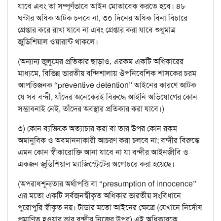
যাবে এবং তা সম্পূর্ণভাবে আইন মোতাবেক করতে হবে। ৪৮
ঘন্টার অধিক আটক চলবে না, ৩০ দিনের অধিক বিনা বিচারে
গ্রেপ্তার করে রাখা যাবে না এবং গ্রেপ্তার করা যাবে শুধুমাত্র
জুডিশিয়াল ওয়ারান্ট্‌ থাকলে।
(অন্যান্য জুলুমের প্রতিকার ছাড়াও, এরকম একটি অধিকারের
মাধ্যমে, বিভিন্ন ভারতীয় বন্দিশালায় ঔপনিবেশিক শাসকের চরম
আপত্তিজনক “preventive detention” আইনের কারণে আটক
যে সব বন্দী, যাঁদের অনেকেরই বিরুদ্ধে আইনি অভিযোগের কোন
সম্ভাবনাই নেই, তাঁদের অবস্থার প্রতিকার করা যাবে।)
৩) কোন ব্যক্তিকে অত্যাচার করা বা তার উপর কোন রকম
অমানুবিক ও অবমাননাকারী আচরণ করা চলবে না; বন্দীর বিরুদ্ধে
এমন কোন স্বীকারোক্তি আনা যাবে না যা বন্দীর আইনজীবি ও
একজন জুডিশিয়াল ম্যাজিস্ট্রেটের অগোচরে করা হয়েছে।
(অপরাধশূন্যতার অর্থাপত্তি বা “presumption of innocence”
এর মতো একটি সর্বজনস্বীকৃত অধিকার ভারতীয় সংবিধানে
পুরোপুরি স্বীকৃত নয়। টাডার মতো আইনের ক্ষেত্রে (যেখানে নির্দোষ
প্রমাণিত হওয়ার ভার বন্দীর নিজের উপর) এই অধিকারকে