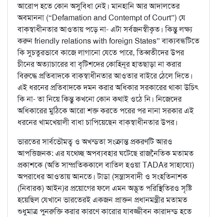
আরোপ হতে কোন অসুবিধা নেই। মানহানি আর আদালতের
অবমাননা (“Defamation and Contempt of Court”) যে
বাক্‌স্বাধীনতার আওতায় পড়ে না- এটা সর্বজনস্বীকৃত। কিন্তু লক্ষ্য
করুন friendly relations with foreign States” বাক্যবন্ধটিতে
কি সুচতুরভাবে কাজে লাগানো যেতে পারে, তিব্বতীদের উপর
চীনের অত্যাচারের বা বৃটিশদের কোহিনূর হাতছাড়া না করার
বিরুদ্ধে প্রতিবাদকে বাক্‌স্বাধীনতার আওতার বাইরে ঠেলে দিতে।
এই ধরনের প্রতিবাদকে দমন করার অধিকার সরকারের থাকা উচিৎ
কি না- তা নিয়ে কিন্তু কখনো কোন কথাই ওঠে নি। নিজেদের
অধিকারের মুঠিকে আরো শক্ত করতে পরের পর নানা সরকার এই
ধরনের খামখেয়ালী বাধা চাপিয়েছেন বাক্‌স্বাধীনতার উপর।
ভারতের সার্বভৌমত্ব ও অখন্ডতা সংক্রান্ত প্রকরণটি আরও
আপত্তিজনক: এর যথেচ্ছ অপব্যবহার ঘটেছে রাজনৈতিক মতামত
প্রকাশকে (অতি সাম্প্রতিককালে বাতিল হওয়া TADAর সাহায্যে)
অপরাধের আওতায় আনতে। টাডা (সন্ত্রাসবাদী ও সংহতিনাশক
(নিবারক) আইন)র প্রয়োগের ফলে এমন অদ্ভূত পরিস্থিতিরও সৃষ্টি
হয়েছিল যেখানে ভারতেরই একজন প্রাক্তন প্রধানমন্ত্রীর মতামত
শুধুমাত্র পুনরুক্তি করার কারণে কারোর যাবজ্জীবন কারাদন্ড হতে