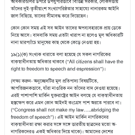
অধিকারগুলির উপরে উপর্যুপরিভাবে বিভিন্ন সরকার, লোকসভায়
তাঁদের দুই-তৃতীয়াংশ সংখ্যাগরিষ্ঠতার সাহায্যে নানারকম আইনি
জাল বিছিয়ে, তাদের সীমাবদ্ধ করে দিয়েছেন।
কোন কোন সময় এই সব আইন তাদের অপব্যবহারকে প্রায় ডেকে
নিয়ে আসে। বাদবাকি সময় এতটা খারাপ না হলেও মূল অধিকারটি
নানা মারপ্যাঁচে মানুষের কাছ থেকে কেড়ে নেওয়া হয়।
১৯(১)(ক) সংখ্যক ধারাতে বলা হয়েছে যে সকল নাগরিকের
বাক্‌স্বাধীনতায় অধিকার থাকবে (“All citizens shall have the
right to freedom to speech and espression”)।
(লক্ষ্য করুন- অনুচ্ছেদটির মূল প্রতিপাদ্য বিষয়টিতে,
আপত্তিজনকভাবে, যাঁরা নাওরিক নন তাঁদের বাদ দেওয়া হয়েছে।
এরই পাশাপাশি মার্কিন যুক্তরাষ্ট্রের আইন বলছে যে বাক্‌স্বাধীনতায়
হস্তক্ষেপ করে এমন কোন আইনই কংগ্রেস পাশ অরতে পারবে না।
(“Congress shall not make my law…..abridging the
freedom of speech”)। এই আইন মার্কিন নাগরিকদের
বাক্‌স্বাধীনতা রক্ষা করার সঙ্গে সঙ্গে ভারতীয় ছাত্রদের মতো অ-
নাগরিকদেরও একই অধিকার দিয়ে থাকে)। আমাদের দেশের