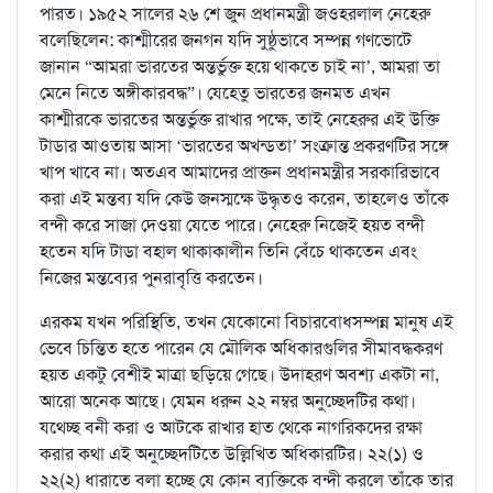
পারত। ১৯৫২ সালের ২৬ শে জুন প্রধানমন্ত্রী জওহরলাল নেহেরু
বলেছিলেন: কাশ্মীরের জনগন যদি সুষ্ঠুভাবে সম্পন্ন গণভোটে
জানান “আমরা ভারতের অন্তর্ভুক্ত হয়ে থাকতে চাই না’, আমরা তা
মেনে নিতে অঙ্গীকারবদ্ধ”। যেহেতু ভারতের জনমত এখন
কাশ্মীরকে ভারতের অন্তর্ভুক্ত রাখার পক্ষে, তাই নেহেরুর এই উক্তি
টাডার আওতায় আসা ‘ভারতের অখন্ডতা’ সংক্রান্ত প্রকরণটির সঙ্গে
খাপ খাবে না। অতএব আমাদের প্রাক্তন প্রধানমন্ত্রীর সরকারিভাবে
করা এই মন্তব্য যদি কেউ জনস্মক্ষে উদ্ধৃতও করেন, তাহলেও তাঁকে
বন্দী করে সাজা দেওয়া যেতে পারে। নেহেরু নিজেই হয়ত বন্দী
হতেন যদি টাডা বহাল থাকাকালীন তিনি বেঁচে থাকতেন এবং
নিজের মন্তব্যের পুনরাবৃত্তি করতেন।
এরকম যখন পরিস্থিতি, তখন যেকোনো বিচারবোধসম্পন্ন মানুষ এই
ভেবে চিন্তিত হতে পারেন যে মৌলিক অধিকারগুলির সীমাবদ্ধকরণ
হয়ত একটু বেশীই মাত্রা ছড়িয়ে গেছে। উদাহরণ অবশ্য একটা না,
আরো অনেক আছে। যেমন ধরুন ২২ নম্বর অনুচ্ছেদটির কথা।
যথেচ্ছ বনী করা ও আটকে রাখার হাত থেকে নাগরিকদের রক্ষা
করার কথা এই অনুচ্ছেদটিতে উল্লিখিত অধিকারটির। ২২(১) ও
২২(২) ধারাতে বলা হচ্ছে যে কোন ব্যক্তিকে বন্দী করলে তাঁকে তার