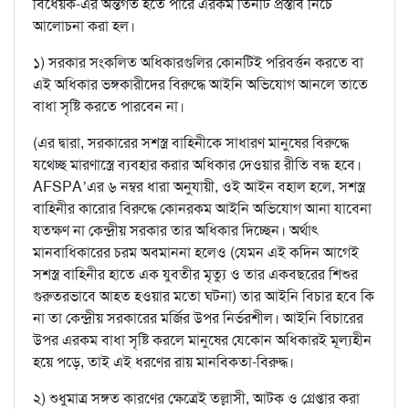
বিধেয়ক-এর অন্তর্গত হতে পারে এরকম তিনটি প্রস্তাব নিচে
আলোচনা করা হল।
১) সরকার সংকলিত অধিকারগুলির কোনটিই পরিবর্ত্তন করতে বা
এই অধিকার ভঙ্গকারীদের বিরুদ্ধে আইনি অভিযোগ আনলে তাতে
বাধা সৃষ্টি করতে পারবেন না।
(এর দ্বারা, সরকারের সশস্ত্র বাহিনীকে সাধারণ মানুষের বিরুদ্ধে
যথেচ্ছ মারণাস্ত্রে ব্যবহার করার অধিকার দেওয়ার রীতি বন্ধ হবে।
AFSPA’এর ৬ নম্বর ধারা অনুযায়ী, ওই আইন বহাল হলে, সশস্ত্র
বাহিনীর কারোর বিরুদ্ধে কোনরকম আইনি অভিযোগ আনা যাবেনা
যতক্ষণ না কেন্দ্রীয় সরকার তার অধিকার দিচ্ছেন। অর্থাৎ
মানবাধিকারের চরম অবমাননা হলেও (যেমন এই কদিন আগেই
সশস্ত্র বাহিনীর হাতে এক যুবতীর মৃত্যু ও তার একবছরের শিশুর
গুরুতরভাবে আহত হওয়ার মতো ঘটনা) তার আইনি বিচার হবে কি
না তা কেন্দ্রীয় সরকারের মর্জির উপর নির্ভরশীল। আইনি বিচারের
উপর এরকম বাধা সৃষ্টি করলে মানুষের যেকোন অধিকারই মূল্যহীন
হয়ে পড়ে, তাই এই ধরণের রায় মানবিকতা-বিরুদ্ধ।
২) শুধুমাত্র সঙ্গত কারণের ক্ষেত্রেই তল্লাসী, আটক ও গ্রেপ্তার করা