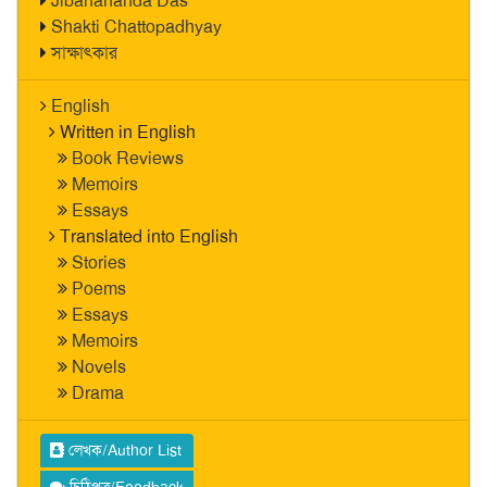
Jibanananda Das
Shakti Chattopadhyay
সাক্ষাৎকার
English
Written in English
Book Reviews
Memoirs
Essays
Translated into English
Stories
Poems
Essays
Memoirs
Novels
Drama
লেখক/Author List