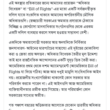
এই অবস্থার প্রতিকারের জন্যে আমাদের প্রয়োজন “অধিকার
বিধেয়ক” বা “Bill of Rights”-এর মতো একটি সর্বজনস্বীকৃত
দলিল যাতে সংকলিত থাকবে আমাদের অপরিবর্ত্তনীয় মৌলিক
অধিকারগুলি। স্বেচ্ছাচারী সরকাএর ক্ষমতার প্রসারকে ঠেকাতে
বিচ্ছিন্ন ও কোণঠাসা মানবাধিকার সংগঠনগুলির থেকে এরকম
একটি দলিল ব্যবহার করলে সফল হওয়ার সম্ভাবনা বেশী।
একদিকে ক্ষমতালোভী সরকার আর অনযদিকে নির্বিকার
জনসাধারণ- আইনের মারপ্যাঁচের সাহায্যে এই দুইয়ের মোকাবিলা
করা ও জেতা প্রায় অসম্ভব। অধিকার বিধেয়ক তৈরীর মূল উদ্দেশ্য
তাই হবে রাজনৈতিক আন্দোলনের একটি সুদৃঢ় ভিত তৈরী করা।
আমেরিকার প্রথম থেকে দশম অ্যামেন্ড্‌মেন্ট্‌ (আমেরিকার Bill of
Rights যা দিয়ে গঠিত) আজ আর শুধুই মামুলি সাংবিধানিক আইন
নয়। প্রয়োজনীয় সংখ্যাগরিষ্ঠতা থাকলেই কোন সরকার তার
পরিবর্ত্তন করতে পারেন না। এই আইনগুলি আজ আমেরিকায়
ব্যক্তিস্বাধীনতার প্রতীক হয়ে গিয়েছে। তার পরিমার্জনা কোন
সরকারের সাধ্যের অতীত।
গত পঞ্চাশ বছরের অভিজ্ঞতার আলোকে যেকোন ভারতীয় অধিকার