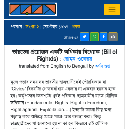
পরবাস |
সংখ্যা ২
| সেপ্টেম্বর ১৯৯৭ |
প্রবন্ধ
Share
ভারতের প্রয়োজন একটি অধিকার বিধেয়ক (Bill of
Rightds)
:
রোহন ওবেরয়
translated from English to Bengali by
অর্ণব গুপ্ত
স্কুলে পড়ার সময় সব ভারতীয় ছাত্রছাত্রীকেই পৌরবিজ্ঞান বা
‘Civics’ বিষয়টির গোলকধাঁধায় একবার না একবার হয়রান হতে
হয়। কর্তৃপক্ষের উদ্দেশ্যটা খুবই পরিষ্কার: ছাত্রছাত্রীর যাতে মৌলিক
অধিকার (Fundamental Rights: Right to Freedom,
Right against, Exploitation….) ইত্যাদি আরো কিছু তথ্য
গড়গড় করে আউড়ে যেতে পারে- তার ব্যবস্থা করা। কিন্তু
ছাত্রছাত্রীদের যা জানানো হয় না তা হল কিভাবে এই মৌলিক