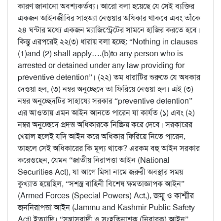
কারণ জানানো অবশ্যকর্তব্য। আরো বলা হয়েছে যে সেই ব্যক্তির
একজন আইনজীবির সাহঅ্যা নেওয়ার অধিকার থাকবে এবং তাঁকে
২৪ ঘন্টার মধ্যে একজন ম্যাজিস্ট্রেটের সামনে হাজির করতে হবে।
কিন্তু এরপরেই ২২(৩) ধারায় বলা হচ্ছে: “Nothing in clauses
(1)and (2) shall apply….(b)to any person who is
arrested or detained under any law providing for
preventive detention”। (২২) তম ধারাটির শুরুতে যে অধকার
দেওয়া হল, (৩) নম্বর অনুচ্ছেদে তা ফিরিয়ে নেওয়া হল। এই (৩)
নম্বর অনুচ্ছেদটির সাহায্যে সরকার “preventive detention”
এর আওতায় এমন আইন আনতে পারেন যা কার্যত (১) এবং (২)
নম্বর অনুচ্ছেদে প্রদত্ত অধিকারকে নিষ্ক্রিয় করে দেবে। সরকারের
খেয়াল হলেই যদি আইন করে অধিকার ফিরিয়ে নিতে পারেন,
তাহলে সেই অধিকারের কি মূল্য থাকে? এরকম বহু আইন সরকার
করেওছেন, যেমন “জাতীয় নিরাপত্তা আইন (National
Securities Act), যা আগে মিসা নামে জরুরী অবস্থার সময়
কুখ্যাত হয়েছিল, “সশস্ত্র বাহিনী বিশেষ ক্ষমতাজ্ঞাপক আইন”
(Armed Forces (Special Powers) Act,), জম্মু ও কাশ্মীর
জননিরাপত্তা আইন (Jammu and Kashmir Public Safety
Act) ইত্যাদি। “সন্ত্রাসবাদী ও সংহতিনাশক (নিবারক) আইন”