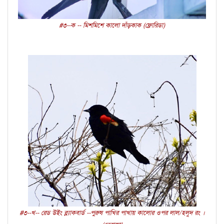
#৩--ক -- মিশমিশে কালো দাঁড়কাক (ফ্লোরিডা)
#৩--খ-- রেড উইং ব্ল্যাকবার্ড --পুরুষ পাখির পাখায় কালোর ওপর লাল/হলুদ রং ।