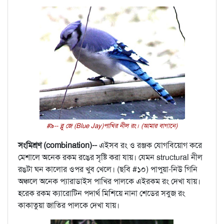
#৯-- ব্লু জে (Blue Jay)পাখির নীল রং। (আমার বাগানে)
সংমিশ্রণ (combination)--
এইসব রং ও রঞ্জক যোগবিয়োগ করে
মেশালে অনেক রকম রঙের সৃষ্টি করা যায়। যেমন structural নীল
রঙটা ঘন কালোর ওপর খুব খেলে। (ছবি #১০) পাপুয়া-নিউ গিনি
অঞ্চলে অনেক প্যারাডাইস পাখির পালকে এইরকম রং দেখা যায়।
হরেক রকম ক্যারোটিন পদার্থ মিশিয়ে নানা শেডের সবুজ রং
কাকাতুয়া জাতির পালকে দেখা যায়।