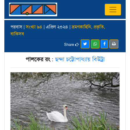
পরবাস |
সংখ্যা ৯৪
| এপ্রিল ২০২৪ |
ভ্রমণকাহিনি, প্রকৃতি,
বাকিসব
Share
পালকের রং
:
ছন্দা চট্টোপাধ্যায় বিউট্রা