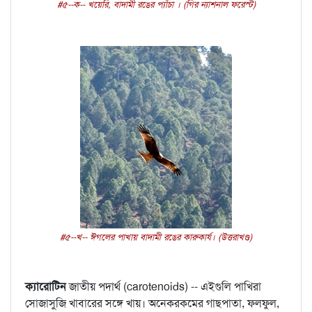
#৫--ক-- খয়েরি, বাদামী রঙের প্যাঁচা । (গির ন্যাশনাল ফরেস্ট)
#৫--খ-- ঈগলের পাখায় বাদামী রঙের কারুকার্য। (উত্তরাখণ্ড)
ক্যারোটিন
জাতীয় পদার্থ (carotenoids) -- এইগুলি পাখিরা
সোজাসুজি খাবারের সঙ্গে খায়। অনেকরকমের গাছপাতা, ফলফুল,