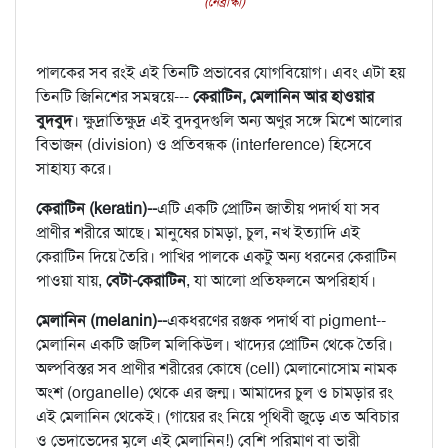
(নেব্রাস্কা)
পালকের সব রংই এই তিনটি প্রভাবের যোগবিয়োগ। এবং এটা হয়
তিনটি জিনিশের সমন্বয়ে---
কেরাটিন, মেলানিন আর হাওয়ার
বুদবুদ
। ক্ষুদ্রাতিক্ষুদ্র এই বুদবুদগুলি অন্য অণুর সঙ্গে মিশে আলোর
বিভাজন (division) ও প্রতিবন্ধক (interference) হিসেবে
সাহায্য করে।
কেরাটিন (keratin)--
এটি একটি প্রোটিন জাতীয় পদার্থ যা সব
প্রাণীর শরীরে আছে। মানুষের চামড়া, চুল, নখ ইত্যাদি এই
কেরাটিন দিয়ে তৈরি। পাখির পালকে একটু অন্য ধরনের কেরাটিন
পাওয়া যায়,
বেটা-কেরাটিন
, যা আলো প্রতিফলনে অপরিহার্য।
মেলানিন (melanin)--
একধরণের রঞ্জক পদার্থ বা pigment--
মেলানিন একটি জটিল মলিকিউল। খাদ্যের প্রোটিন থেকে তৈরি।
অল্পবিস্তর সব প্রাণীর শরীরের কোষে (cell) মেলানোসোম নামক
অংশ (organelle) থেকে এর জন্ম। আমাদের চুল ও চামড়ার রং
এই মেলানিন থেকেই। (গায়ের রং নিয়ে পৃথিবী জুড়ে এত অবিচার
ও ভেদাভেদের মূলে এই মেলানিন!) বেশি পরিমাণ বা ভারী