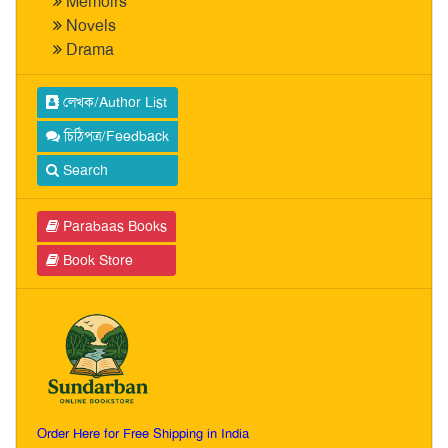
Memoirs
Novels
Drama
লেখক/Author List
চিঠিপত্র/Feedback
Search
Parabaas Books
Book Store
Order Here for Free Shipping in India