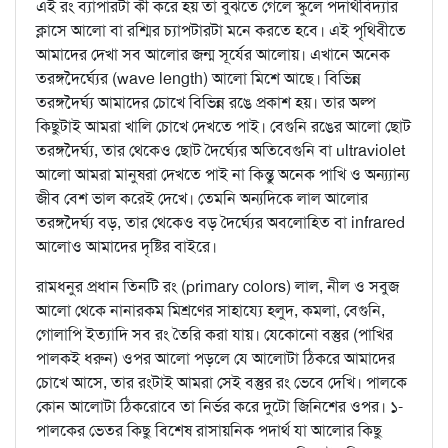
এই রং ব্যাপারটা কী করে হয় তা বুঝতে গেলে স্কুলে পদার্থবিদ্যার
ক্লাসে আলো বা রশ্মির চ্যাপটারটা মনে করতে হবে। এই পৃথিবীতে
আমাদের দেখা সব আলোর জন্ম সূর্যের আলোয়। এখানে অনেক
তরঙ্গদৈর্ঘ্যের (wave length) আলো মিশে আছে। বিভিন্ন
তরঙ্গদৈর্ঘ্য আমাদের চোখে বিভিন্ন রঙে প্রকাশ হয়। তার অল্প
কিছুটাই আমরা খালি চোখে দেখতে পাই। বেগুনি রঙের আলো ছোট
তরঙ্গদৈর্ঘ্য, তার থেকেও ছোট দৈর্ঘ্যের অতিবেগুনি বা ultraviolet
আলো আমরা মানুষরা দেখতে পাই না কিন্তু অনেক পাখি ও অন্য্যান্য
জীব বেশ ভাল করেই দেখে। তেমনি অন্যদিকে লাল আলোর
তরঙ্গদৈর্ঘ্য বড়, তার থেকেও বড় দৈর্ঘ্যের অবলোহিত বা infrared
আলোও আমাদের দৃষ্টির বাইরে।
রামধনুর প্রধান তিনটি রং (primary colors) লাল, নীল ও সবুজ
আলো থেকে নানারকম মিশ্রণের সাহায্যে হলুদ, কমলা, বেগুনি,
গোলাপি ইত্যাদি সব রং তৈরি করা যায়। যেকোনো বস্তুর (পাখির
পালকই ধরুন) ওপর আলো পড়লে যে আলোটা ঠিকরে আমাদের
চোখে আসে, তার রংটাই আমরা সেই বস্তুর রং ভেবে দেখি। পালকে
কোন আলোটা ঠিকরোবে তা নির্ভর করে দুটো জিনিশের ওপর। ১-
পালকের ভেতর কিছু বিশেষ রাসায়নিক পদার্থ যা আলোর কিছু