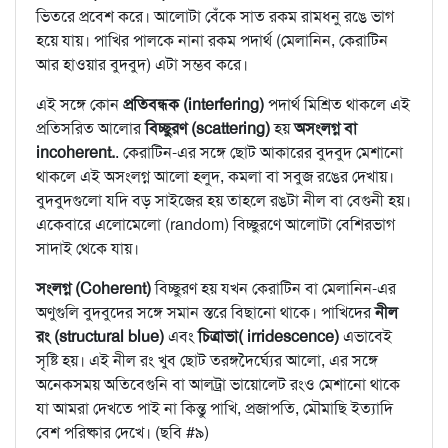
ভিতরে প্রবেশ করে। আলোটা বেঁকে সাত রকম রামধনু রঙে ভাগ
হয়ে যায়। পাখির পালকে নানা রকম পদার্থ (মেলানিন, কেরাটিন
আর হাওয়ার বুদবুদ) এটা সম্ভব করে।
এই সঙ্গে কোন
প্রতিবন্ধক (interfering)
পদার্থ মিশ্রিত থাকলে এই
প্রতিসরিত আলোর
বিচ্ছুরণ (scattering)
হয়
অসংলগ্ন বা
incoherent.
. কেরাটিন-এর সঙ্গে ছোট আকারের বুদবুদ মেশানো
থাকলে এই অসংলগ্ন আলো হলুদ, কমলা বা সবুজ রঙের দেখায়।
বুদবুদগুলো যদি বড় সাইজের হয় তাহলে রঙটা নীল বা বেগুনী হয়।
একেবারে এলোমেলো (random) বিচ্ছুরণে আলোটা বেশিরভাগ
সাদাই থেকে যায়।
সংলগ্ন (Coherent)
বিচ্ছুরণ হয় যখন কেরাটিন বা মেলানিন-এর
অণুগুলি বুদবুদের সঙ্গে সমান স্তরে বিছানো থাকে। পাখিদের
নীল
রং (structural blue)
এবং
চিত্রাভা( irridescence)
এভাবেই
সৃষ্টি হয়। এই নীল রং খুব ছোট তরঙ্গদৈর্ঘ্যের আলো, এর সঙ্গে
অনেকসময় অতিবেগুনি বা আলট্রা ভায়োলেট রংও মেশানো থাকে
যা আমরা দেখতে পাই না কিন্তু পাখি, প্রজাপতি, মৌমাছি ইত্যাদি
বেশ পরিষ্কার দেখে। (ছবি #৯)