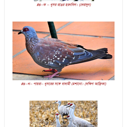
#৪--ক -- ধূসর রঙের হরনবিল। (দেরাদুন)
#৪--খ-- পায়রা-- ধূসরের সঙ্গে বাদামী মেশানো। (দক্ষিণ আফ্রিকা)