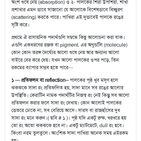
অংশ শুষে নেয় (absorption) ও ২- পালকের শিরা উপশিরা, শাখা
প্রশাখার এমন ভাবে সাজানো যে আলোকে বিশেষভাবে বিচ্ছুরণ
(scattering) করতে পারে। পাখিরা এই দুভাবেই পালকে রঙের
সৃষ্টি করে।
প্রথমে ঐ রাসায়নিক পদার্থগুলি সম্বন্ধে কিছু আলোচনা করা যাক।
এগুলি একধরণের রঞ্জক বা pigment. এর অণুগুলিি (molecule)
কোন কোন তরঙ্গ দৈর্ঘ্যের আলো শুষে নেয় আর অন্যান্য আলো
বাইরে বের করে দেয়। যখন আলো পালকের ওপর পড়ে, তিন
রকমের ব্যাপার সম্ভব হতে পারে---
১ --- প্রতিফলন বা reflection--
পালকের পৃষ্ঠ খুব মসৃণ হলে
ঝকঝকে সাদা রং প্রতিফলিত হয়, সাদা মানে সব রঙের আলোর
উপস্থিতি। কেরাটিন নামক পদার্থটির নিজস্ব রং নেই কিন্তু সব আলো
প্রতিফলন করার ফলে সাদা রং দেখায়। কোন আলোই পালকের
ভেতরে ঢোকে না, সব বেরিয়ে আসে। সারস বা রাজহাঁসের দুধ
সাদা রং মনে করুন।( ছবি # ১ )। পৃষ্ঠ যদি একটু রুক্ষ, খরখরে হয়
তো রং অতো ঝকঝকে হবে না। একটু ম্যাটমেটে, dull রং হবে।
কিংবা নরম তুলতুলে। আংশিক সাদা পাখিরা অনেক সময় এইরকম
হয়।