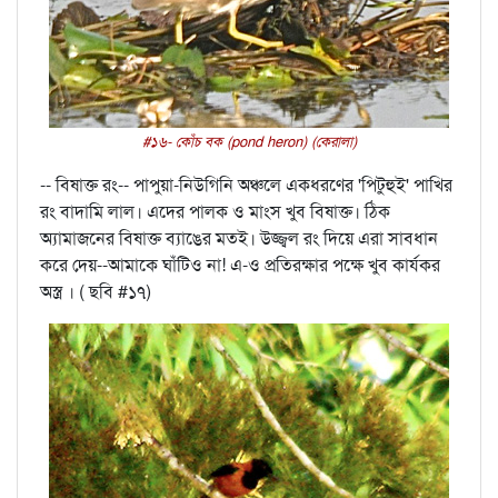
#১৬- কোঁচ বক (pond heron) (কেরালা)
-- বিষাক্ত রং-- পাপুয়া-নিউগিনি অঞ্চলে একধরণের 'পিটুহুই' পাখির
রং বাদামি লাল। এদের পালক ও মাংস খুব বিষাক্ত। ঠিক
অ্যামাজনের বিষাক্ত ব্যাঙের মতই। উজ্জ্বল রং দিয়ে এরা সাবধান
করে দেয়--আমাকে ঘাঁটিও না! এ-ও প্রতিরক্ষার পক্ষে খুব কার্যকর
অস্ত্র । ( ছবি #১৭)