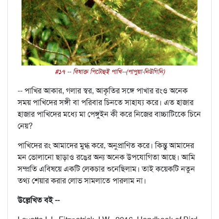
#১৭ -- বিষাক্ত পিটোহুই পাখি--(পাপুয়া-নিউগিনি)
-- পাখির আকার, গলার স্বর, আকৃতির সঙ্গে পাখার রংও অনেক
সময় পাখিদের সঙ্গী বা পরিবার চিনতে সাহায্য করে। এত হাজার
হাজার পাখিদের মধ্যে মা পেঙ্গুইন কী করে নিজের বাচ্চাটিকেে চিনে
নেয়?
পাখিদের রং আমাদের মুগ্ধ করে, অনুপ্রাণিত করে। কিন্তু আমাদের
মন ভোলানো ছাড়াও রঙের অন্য অনেক উপযোগিতা আছে। আমি
সম্প্রতি এবিষয়ে একটি লেকচার শুনেছিলাম। তাই কয়েকটি নতুন
তথ্য শেয়ার করার লোভ সামলাতে পারলাম না।
উল্লেখিত বই --