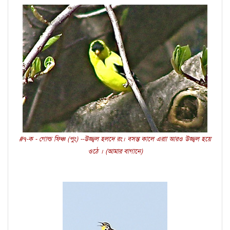
#৭-ক - গোল্ড ফিঞ্চ (পুং) --উজ্জ্বল হলদে রং। বসন্ত কালে এরাা আরও উজ্জ্বল হয়ে
ওঠে । (আমার বাগানে)