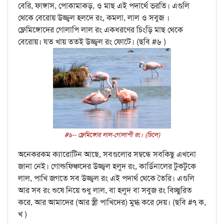
বেরি, ফাঙ্গাস, পোকামাকড়, ও মাছ এই পদার্থে ভরতি। এগুলি
থেকে বেরোয় উজ্জ্বল হলদে রং, কমলা, লাল ও সবুজ ।
ফ্লেমিঙ্গোদের গোলাপি লাল রং একধরণের চিংড়ি মাছ থেকে
বেরোয়। যত খায় ততই উজ্জ্বল রং ফোটে। (ছবি #৬ )
#৬-- ফ্লেমিঙ্গোর লাল-গোলাপী রং। (চিলে)
অনেকরকম ক্যারোটিন আছে, সবগুলোর সম্বন্ধে সবকিছু এখনো
জানা নেই। গোল্ডফিঞ্চদের উজ্জ্বল হলুদ রং, কার্ডিনালের টুকটুকে
লাল, পাখি জগতে সব উজ্জ্বল রং এই পদার্থ থেকে তৈরি। এগুলি
আর সব রং শুষে নিয়ে শুধু লাল, বা হলুদ বা সবুজ রং বিচ্ছুরিত
করে, আর আমাদের (আর স্ত্রী পাখিদের) মুগ্ধ করে দেয়। (ছবি #৭ ক,
খ )