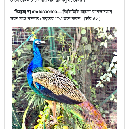
গেলে যেমন বেঁকে যায় আর রামধনু রং দেখায়।
-- চিত্রাভা বা irridescence—
ঝিকিমিকি আলো যা নড়াচড়ার
সঙ্গে সঙ্গে বদলায়। ময়ূরের পাখা মনে করুন। (ছবি #২ )