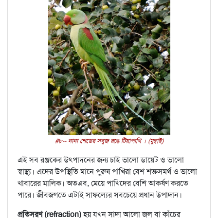
#৮-- নানা শেডের সবুজ রঙে টিয়াপাখি । (মুম্বাই)
এই সব রঞ্জকের উৎপাদনের জন্য চাই ভালো ডায়েট ও ভালো
স্বাস্থ্য। এদের উপস্থিতি মানে পুরুষ পাখিরা বেশ শক্তসমর্থ ও ভালো
খাবারের মালিক। অতএব, মেয়ে পাখিদের বেশি আকর্ষণ করতে
পারে। জীবজগতে এটাই সাফল্যের সবচেয়ে প্রধান উপাদান।
প্রতিসরণ (refraction)
হয় যখন সাদা আলো জল বা কাঁচের