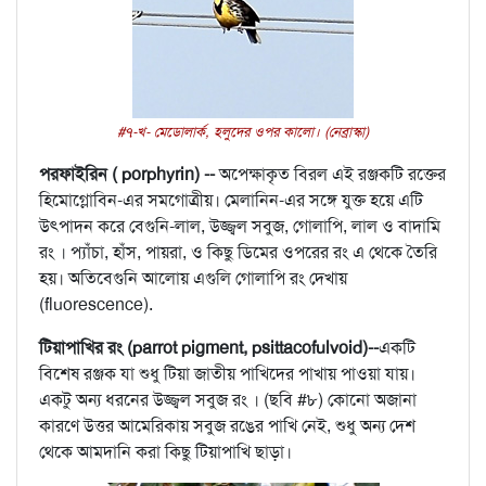
#৭-খ- মেডোলার্ক, হলুদের ওপর কালো। (নেব্রাস্কা)
পরফাইরিন ( porphyrin) --
অপেক্ষাকৃত বিরল এই রঞ্জকটি রক্তের
হিমোগ্লোবিন-এর সমগোত্রীয়। মেলানিন-এর সঙ্গে যুক্ত হয়ে এটি
উৎপাদন করে বেগুনি-লাল, উজ্জ্বল সবুজ, গোলাপি, লাল ও বাদামি
রং । প্যাঁচা, হাঁস, পায়রা, ও কিছু ডিমের ওপরের রং এ থেকে তৈরি
হয়। অতিবেগুনি আলোয় এগুলি গোলাপি রং দেখায়
(fluorescence).
টিয়াপাখির রং (parrot pigment, psittacofulvoid)--
একটি
বিশেষ রঞ্জক যা শুধু টিয়া জাতীয় পাখিদের পাখায় পাওয়া যায়।
একটু অন্য ধরনের উজ্জ্বল সবুজ রং । (ছবি #৮) কোনো অজানা
কারণে উত্তর আমেরিকায় সবুজ রঙের পাখি নেই, শুধু অন্য দেশ
থেকে আমদানি করা কিছু টিয়াপাখি ছাড়া।