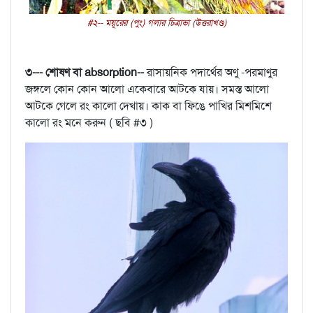
#২-- ময়ূরের (পুং) গলার চিত্রাভা (উত্তরাখণ্ড)
৩--- শোষণ বা absorption--
রাসায়নিক পদার্থের অণু -পরমাণুর
জঙ্গলে কোন কোন আলো একেবারে আটকে যায়। সমস্ত আলো
আটকে গেলে রং কালো দেখায়। কাক বা ফিঙে পাখির মিশমিশে
কালো রং মনে করুন ( ছবি #৩ )