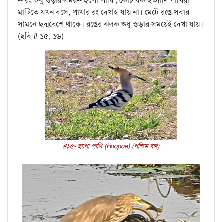
-- রং শুধু ওড়ার সময়-- হুপো পাখি , কোঁচ বক ইত্যাদি পাখিরা
মাটিতে যখন বসে, পাখার রং দেখাই যায় না। মেটে রঙে সবার
সামনে ছদ্মবেশে থাকে। রঙের ঝলক শুধু ওড়ার সময়েই দেখা যায়।
(ছবি # ১৫, ১৬)
#১৫- হুপো পাখি (Hoopoe) (পশ্চিম বঙ্গ)