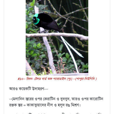
#১০-- রিবন- টেলড বার্ড অফ প্যারাডাইস (পুং) --(পাপুয়া-নিউগিনি )
আরও কয়েকটি উদাহরণ—
--মেলানিন স্তরের ওপর কেরাটিন ও বুদবুদ, তারও ওপর কারোটিন
রঞ্জক স্তর = কাকাতুয়াদের নীল ও হলুদ রঙ মিশ্রণ।