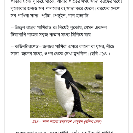
পাতার মধ্যে লুকিয়ে থাকে, আবার শীতের সময় সাদা বরফের মধ্যে
লুকোবার জন্যও সব পালকের রং সাদা করে ফেলে। বরফের দেশে
সব পাখিরা সাদা--প্যাঁচা, পেঙ্গুইন, গাল ইত্যাদি।
-- উজ্জ্বল রঙের পাখিরাও রং নিয়েই লুকোয়, যেমন একদল
টিয়াপাখি গাছের সবুজ পাতার মধ্যে মিলিয়ে যায়।
-- কাউনটারশেড-- জলচর পাখিরা ওপরে কালো বা ধূসর, নীচে
সাদা--জলের মধ্যে, ওপর থেকে দেখা মুশকিল। (ছবি #১৪ )
#১৪-- সাদা কালো ছদ্মবেশে পেঙ্গুইন (দক্ষিণ মেরু)