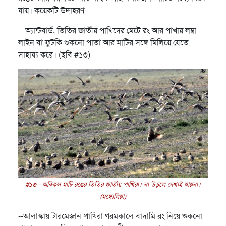
যায়। কয়েকটি উদাহরণ--
-- অ্যান্টবার্ড, তিতির জাতীয় পাখিদের মেটে রং আর পাখায় লম্বা
লাইন বা ফুটকি শুকনো পাতা আর মাটির সঙ্গে মিলিয়ে যেতে
সাহায্য করে। (ছবি #১৩)
#১৩-- অবিকল মাটি রঙের তিতির জাতীয় পাখিরা। না উড়লে দেখাই যায়না।
(মঙ্গোলিয়া)
--আলাস্কায় টারমেজান পাখিরা গরমকালে বাদামি রং নিয়ে শুকনো