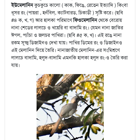
ইউমেলানিন
কুচকুচে কালো ( কাক, ফিঙে, রেভেন ইত্যাদি ) কিংবা
ধূসর রং (পায়রা , হর্নবিল্, ক্যাটবারড, চিকাডী ) সৃষ্টি করে। (ছবি
#৪ ক, খ, গ) আর হালকা পরিমাণে
ফিওমেলানিন
থেকে বেরোয়
নানা শেডের লালচে ও খয়েরি বা বাদামি রং। যেমন নানা জাতির
ঈগল, প্যাঁচা ও জলচর পাখিরা। (ছবি #৫ ক, খ)। এই রঙে নানা
রকম সূক্ষ্ম ডিজাইনও দেখা যায়। পাখির ডিমের রং ও ডিজাইনও
এই মেলানিন দিয়ে তৈরি। নানাজাতীয় মেলানিন-এর সংমিশ্রণে
লালচে বাদামি, হলুদ-বাদামি এমনকি হালকা হলুদ রং-ও তৈরি করা
যায়।