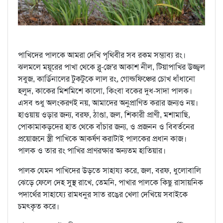
পাখিদের পালকে আমরা দেখি পৃথিবীর সব রকম সম্ভাব্য রং।
ঝলমলে ময়ূরের পাখা থেকে ব্লু-জে'র আকাশ নীল, টিয়াপাখির উজ্জ্বল
সবুজ, কার্ডিনালের টুকটুকে লাল রং, গোল্ডফিঞ্চের চোখ ধাঁধানো
হলুদ, কাকের মিশমিশে কালো, কিংবা বকের দুধ-সাদা পালক।
এসব শুধু অলংকরণই নয়, আমাদের অনুপ্রাণিত করার জন্যও নয়।
হাওয়ায় ওড়ার জন্য, বরফ, ঠাণ্ডা, জল, শিকারী প্রাণী, মশামাছি,
পোকামাকড়দের হাত থেকে বাঁচার জন্য, ও প্রজনন ও বিবর্তনের
প্রয়োজনে স্ত্রী পাখিকে আকর্ষণ করাটাই পালকের প্রধান কাজ।
পালক ও তার রং পাখির প্রাণরক্ষার অন্যতম হাতিয়ার।
পালক যেমন পাখিদের উড়তে সাহায্য করে, জল, বরফ, ধুলোবালি
ঝেড়ে ফেলে দেহ সুস্থ রাখে, তেমনি, পাখার পালকে কিছু রাসায়নিক
পদার্থের সাহায্যে রামধনুর সাত রঙের খেলা দেখিয়ে সবাইকে
চমৎকৃত করে।