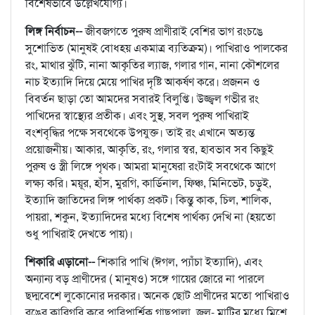
বিশেষভাবে উল্লেখযোগ্য।
লিঙ্গ নির্বাচন--
জীবজগতে পুরুষ প্রাণীরাই বেশির ভাগ রংচঙে
সুশোভিত (মানুষই বোধহয় একমাত্র ব্যতিক্রম)। পাখিরাও পালকের
রং, মাথার ঝুঁটি, নানা আকৃতির ল্যাজ, গলার গান, নানা কৌশলের
নাচ ইত্যাদি দিয়ে মেয়ে পাখির দৃষ্টি আকর্ষণ করে। প্রজনন ও
বিবর্তন ছাড়া তো আমদের সবারই বিলুপ্তি। উজ্জ্বল গভীর রং
পাখিদের স্বাস্থ্যের প্রতীক। এবং সুস্থ, সবল পুরুষ পাখিরাই
বংশবৃদ্ধির পক্ষে সবথেকে উপযুক্ত। তাই রং এখানে অত্যন্ত
প্রয়োজনীয়। আকার, আকৃতি, রং, গলার স্বর, হাবভাব সব কিছুই
পুরুষ ও স্ত্রী লিঙ্গে পৃথক। আমরা মানুষেরা রংটাই সবথেকে আগে
লক্ষ্য করি। ময়ূর, হাঁস, মুরগি, কার্ডিনাল, ফিঞ্চ, মিনিভেট, চড়ুই,
ইত্যাদি জাতিদের লিঙ্গ পার্থক্য প্রকট। কিন্তু কাক, চিল, শালিক,
পায়রা, শকুন, ইত্যাদিদের মধ্যে বিশেষ পার্থক্য দেখি না (হয়তো
শুধু পাখিরাই দেখতে পায়)।
শিকারি এড়ানো--
শিকারি পাখি (ঈগল, প্যাঁচা ইত্যাদি), এবং
অন্যান্য বড় প্রাণীদের ( মানুষও) সঙ্গে গায়ের জোরে না পারলে
ছদ্মবেশে লুকোনোর দরকার। অনেক ছোট প্রাণীদের মতো পাখিরাও
রঙের কারিগরি করে পারিপার্শ্বিক গাছপালা, জল- মাটির মধ্যে মিশে