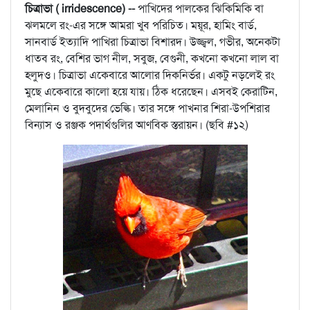
চিত্রাভা ( irridescence) --
পাখিদের পালকের ঝিকিমিকি বা
ঝলমলে রং-এর সঙ্গে আমরা খুব পরিচিত। ময়ূর, হামিং বার্ড,
সানবার্ড ইত্যাদি পাখিরা চিত্রাভা বিশারদ। উজ্জ্বল, গভীর, অনেকটা
ধাতব রং, বেশির ভাগ নীল, সবুজ, বেগুনী, কখনো কখনো লাল বা
হলুদও। চিত্রাভা একেবারে আলোর দিকনির্ভর। একটু নড়লেই রং
মুছে একেবারে কালো হয়ে যায়। ঠিক ধরেছেন। এসবই কেরাটিন,
মেলানিন ও বুদবুদের ভেল্কি। তার সঙ্গে পাখনার শিরা-উপশিরার
বিন্যাস ও রঞ্জক পদার্থগুলির আণবিক স্তরায়ন। (ছবি #১২)