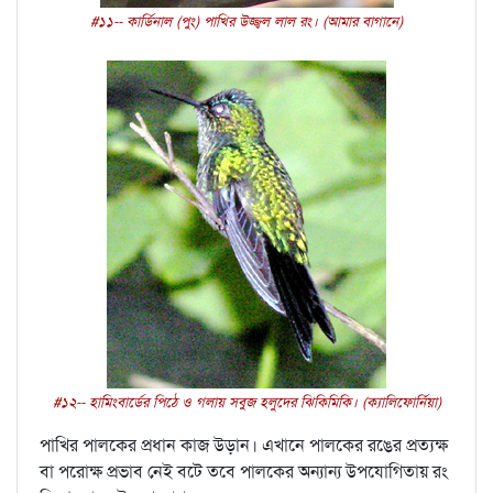
#১১-- কার্ডিনাল (পুং) পাখির উজ্জ্বল লাল রং। (আমার বাগানে)
#১২-- হামিংবার্ডের পিঠে ও গলায় সবুজ হলুদের ঝিকিমিকি। (ক্যালিফোর্নিয়া)
পাখির পালকের প্রধান কাজ উড়ান। এখানে পালকের রঙের প্রত্যক্ষ
বা পরোক্ষ প্রভাব নেই বটে তবে পালকের অন্যান্য উপযোগিতায় রং