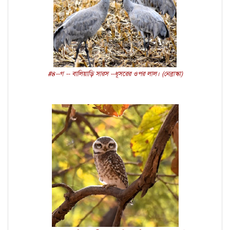
#৪--গ -- বালিয়াড়ি সারস --ধূসরের ওপর লাল। (নেব্রাস্কা)