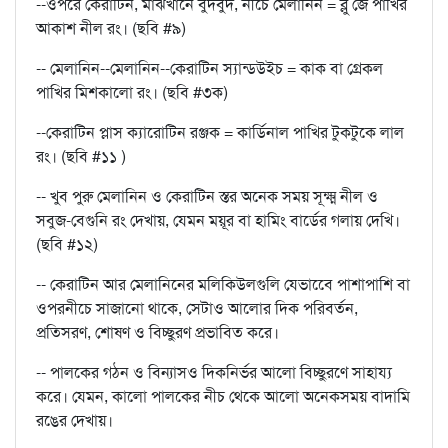
--ওপরে কেরাটিন, মাঝখানে বুদবুদ, নীচে মেলানিন = ব্লু জে পাখির
আকাশ নীল রং। (ছবি #৯)
-- মেলানিন--মেলানিন--কেরাটিন স্যান্ডউইচ = কাক বা গ্রেকল
পাখির মিশকালো রং। (ছবি #৩ক)
--কেরাটিন প্লাস ক্যারোটিন রঞ্জক = কার্ডিনাল পাখির টুকটুকে লাল
রং। (ছবি #১১ )
-- খুব পুরু মেলানিন ও কেরাটিন স্তর অনেক সময় সূক্ষ্ম নীল ও
সবুজ-বেগুনি রং দেখায়, যেমন ময়ূর বা হামিং বার্ডের গলায় দেখি।
(ছবি #১২)
-- কেরাটিন আর মেলানিনের মলিকিউলগুলি যেভাবেে পাশাপাশি বা
ওপরনীচে সাজানো থাকে, সেটাও আলোর দিক পরিবর্তন,
প্রতিসরণ, শোষণ ও বিচ্ছুরণ প্রভাবিত করে।
-- পালকের গঠন ও বিন্যাসও দিকনির্ভর আলো বিচ্ছুরণে সাহায্য
করে। যেমন, কালো পালকের নীচ থেকে আলো অনেকসময় বাদামি
রঙের দেখায়।