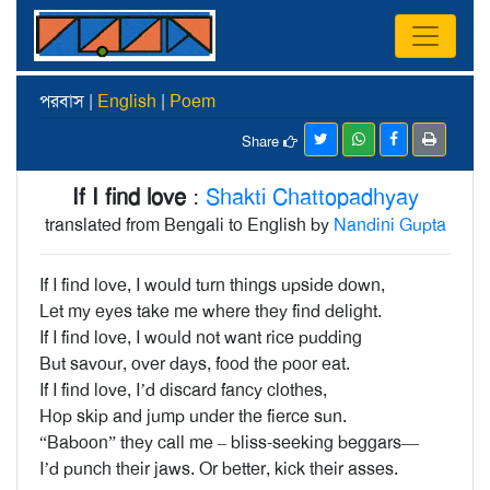
পরবাস |
English
|
Poem
Share
If I find love
:
Shakti Chattopadhyay
translated from Bengali to English by
Nandini Gupta
If I find love, I would turn things upside down,
Let my eyes take me where they find delight.
If I find love, I would not want rice pudding
But savour, over days, food the poor eat.
If I find love, I’d discard fancy clothes,
Hop skip and jump under the fierce sun.
“Baboon” they call me – bliss-seeking beggars—
I’d punch their jaws. Or better, kick their asses.