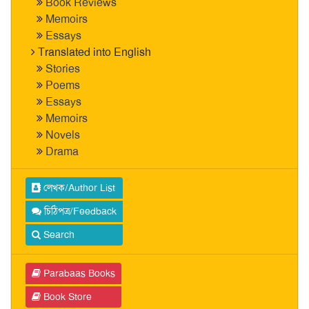
Book Reviews
Memoirs
Essays
Translated into English
Stories
Poems
Essays
Memoirs
Novels
Drama
লেখক/Author List
চিঠিপত্র/Feedback
Search
Parabaas Books
Book Store