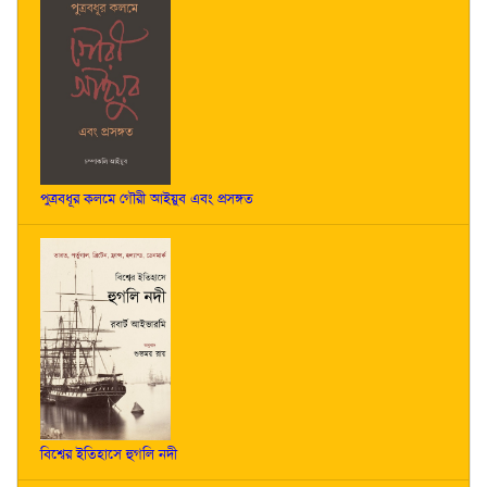
পুত্রবধূর কলমে গৌরী আইয়ুব এবং প্রসঙ্গত
বিশ্বের ইতিহাসে হুগলি নদী