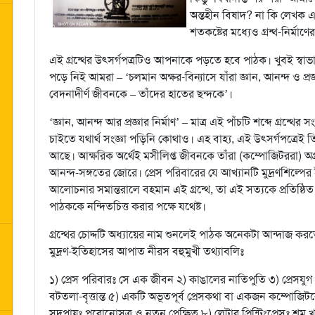
অন্তহীন বিষাদ? না কি লেখক এই 
শতকষ্টের মধ্যেও গ্রন্থ-নির্ম
এই গ্রন্থের উৎসর্গপত্রটিও আপনাকে পড়তে হবে পাঠক। খুবই স্ব
পড়ে নিই আমরা – ‘চলমান অক্ষর-বিন্যাসে যাঁরা জ্ঞান, আনন্দ ও প্রজ
বেদনাদীর্ণ জীবনকে – তাঁদের হাতের ছন্দকে’।
‘জ্ঞান, আনন্দ আর প্রজ্ঞার নির্মাণ’ – মাত্র এই পাঁচটি শব্দে গ্রন্থে
চাইতে যথার্থ সংজ্ঞা পড়িনি কোথাও। এহ বাহ্য, এই উৎসর্গপত্রেই ত
আছে। আক্ষরিক অর্থেই মসীলিপ্ত জীবনকে তাঁরা (কম্পোজিটররা) অগ্রা
আনন্দ-সঙ্গতের জোরে। প্রেস পরিবারের যে আখ্যানটি মুদ্রণশিল্পে
আলোচনার সমান্তরালে বহমান এই গ্রন্থে, তা এই সত্যকে প্রতিষ্ঠ
পাঠককে নন্দিতচিত্ত করার পক্ষে যথেষ্ট।
গ্রন্থের চোদ্দটি অধ্যায়ের নাম শুনলেই পাঠক অনেকটা আন্দাজ কর
মুদ্রণ-ইতিহাসের আপাত নীরস বহুমুখী তথ্যাবলিঃ
১) প্রেস পরিবারঃ সে এক জীবন ২) কাঙালের নাতিপুতি ৩) প্রেসযুগ 
বটতলা-বৃত্তান্ত ৫) একটি অভূতপূর্ব প্রেসকথা বা একজন কম্পোজিটর
সদুপায়ঃ পুরোনোসূত্র ও নতুন প্রেক্ষিত ৮) লেটার প্রিন্টিংপ্রেসঃ শ্রম