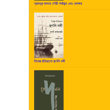
পুত্রবধূর কলমে গৌরী আইয়ুব এবং প্রসঙ্গত
বিশ্বের ইতিহাসে হুগলি নদী