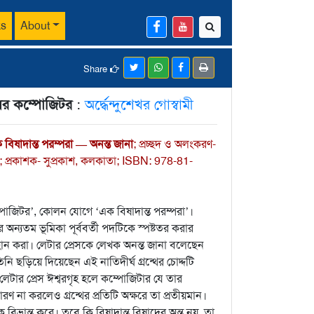
ks
About
Share
েসের কম্পোজিটর
:
অর্দ্ধেন্দুশেখর গোস্বামী
বিষাদান্ত পরম্পরা — অনন্ত জানা
; প্রচ্ছদ ও অলংকরণ-
ডল; প্রকাশক- সুপ্রকাশ, কলকাতা;
ISBN: 978-81-
পোজিটর’, কোলন যোগে ‘এক বিষাদান্ত পরম্পরা’।
ন্যতম ভূমিকা পূর্ববর্তী পদটিকে স্পষ্টতর করার
বান করা। লেটার প্রেসকে লেখক অনন্ত জানা বলেছেন
িনি ছড়িয়ে দিয়েছেন এই নাতিদীর্ঘ গ্রন্থের চোদ্দটি
েটার প্রেস ঈশ্বরগৃহ হলে কম্পোজিটার যে তার
ারণ না করলেও গ্রন্থের প্রতিটি অক্ষরে তা প্রতীয়মান।
কে বিভ্রান্ত করে। তবে কি বিষাদান্ত বিষাদের অন্ত নয়, তা