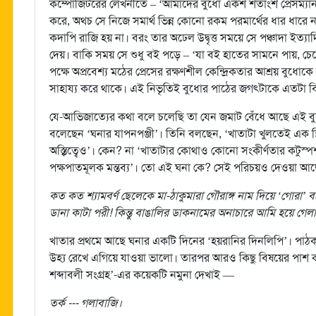
কম্পোজিটরের লেখনীতে – ‘আমাদের বুধো একশ শতাংশ প্রেসম্যান। 
করে, অথচ সে নিজে সমার্থ ভিন্ন কোনো রকম পরমার্থের ধার ধারে 
কদাপি রাজি হয় না। বরং তার অঢেল উদ্বৃত্ত সময়ে সে পঞ্চাদা ইত্
দেয়। বাকি সময় সে শুধু বই পড়ে – ‘যা বই হাতের সামনে পায়, চ
পক্ষে অপ্রবেশ্য মঠের প্রেসের রক্ষণশীল কেন্দ্রিকতার আশ্রয় বুধো
সাহায্য করে থাকে। এই নিভৃতিই বুধোর পাঠের জগৎটাকে এতটা বিস
যে-আভিজাত্যের কথা বলে চলেছি তা যেন জমাট বেঁধে আছে এই ব
বলেছেন ‘ঘনার যাপনপঞ্জী’। তিনি বলছেন, ‘খাতাটা খুলতেই এক স্
অস্ত্বিত্বেও’। কেন? না ‘খাতাটার কোথাও কোনো সংকীর্ণতার কটুস
পক্ষপাতমূলক মন্তব্য’। তো এই ঘনা কে? সেই পরিচয়ও দেওয়া আছ
কত কত শ্যামবর্ণ ছেলেকে মা-ঠাকুমারা গৌরাঙ্গ নাম দিয়ে ‘গোরা’
ডানা কাটা পরী! কিন্তু বাঙালির ডাকনামের অনাচারে আমি হয়ে গেল
খাতার প্রথমে আছে ঘনার একটি দিনের ‘হয়রানির দিনলিপি’। পাঠকদ
উহ্য রেখে এগিয়ে যাওয়া ভালো। তারপর আরও কিছু বিষয়ের পাশ কাট
শব্দাবলী সংগ্রহ’-এর কয়েকটি নমুনা দেখাই —
তর্ক --- গলাবাজি।