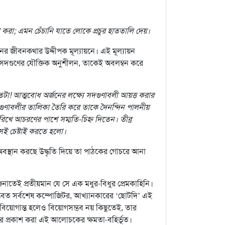
া করা; এমন চেঁচানি যাতে লোকে প্রচুর হাততালি দেয়।
নের জীবনকথার উদ্দীপক মূল্যায়নে। এই মূল্যায়ন
িক সদ্গুণের যৌক্তিক অনুশীলন, তাকেই অবলম্বন করে
া! আত্মবোধ অর্জনের লক্ষ্যে সদ্গুণাবলী আয়ত্ত করার
সদ্গুণাবলীর তালিকা তৈরি করে তাকে দৈনন্দিন পালনীয়
িখে আচরণের পাশে সম্মতি-চিহ্ন দিতেন। তীব্র
েই চেষ্টাই করতে হলো।
 অবস্থান করছে উদ্ধৃতি দিয়ে তা পাঠকের গোচরে আনা
যঞ্জনাতেই প্রতীয়মান যে সে এক মধুর-বিধুর প্রেমকাহিনি।
ুব সম্ভবত সর্বশেষ কম্পোজিটর, আখ্যানকারের ‘ছোটদি’ এই
 বিয়োগান্ত হলেও বিয়োগসম্ভব নয় কিছুতেই, তার
পর প্রকাশ করা এই আলোচকের ক্ষমতা-বহির্ভূত।