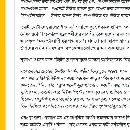
সংশোধনের জন্য যতগুলি শব্দ দেওয়া হয় এবং যেগুলি সকলে আজীব
সংশোধিত হতো। পঞ্চাদাই উচিত বানান ভুল লেখার জন্য কলকাতার
লিখে দিয়েছিল – ‘উচিত বানান উচিৎ লেখা উচিত নয়, উচিত বানা
‘মোটা মোটা দেওয়ালের ঈষৎ স্যাঁতস্যাঁতে কুহেলিকা-প্রচ্ছাদিত’ ‘প্রা
নৈমিষারণ্যে’ বিচরণরত মুদ্রণকর্মীদের যাবতীয় ক্লেদ মুছে যায় সমবে
আবিষ্কৃত ‘অর্ধঘণ্টাব্যাপী হস্ত প্রক্ষালনে’। যদিও সিসা মিশ্রিত ছ
উপাদেয় এই হাস্য-মুখরিত বিতর্কে আভিজাত্যের অন্য এক হাওয়া বই
সুলেখা প্রেসের কম্পোজিটর ভুপালবাবুকে জানলে আভিজাত্যের বিমূ
লম্বা দোহারা চেহারা, টানটান নির্মেদ শরীর, কিন্তু চুলে ধরেছে পা
কম্পোজ ও ডিস্ট্রিবিউশনের কাজ করতেন ঝড়ের গতিতে। কাগজের মা
জানতেন তিনি। তাঁর তত্ত্বাবধানেই সুলেখা প্রেসে একটি সস্তায় কা
ঘুরিয়ে প্যাড-প্রেসিং করে নিউজ প্রিন্টে তোলা প্রুফ বেশ পরিচ্ছন্ন ও 
ছিলেন। পাণ্ডুলিপিতে বাক্যগঠনের ভুল, বানানের ভুল, গল্পের ক্ষেত্রে প্র
তিনি চিহ্নিত করে দিতেন। প্রবন্ধের তথ্যভ্রান্তিও ভূপালবাবুর চো
এবং বুধোদা। পরমার্থ মঠ-এর জাগতিক অর্থের স্বচ্ছলতার কারণে নিজস
নামে মঠেরই একটি পত্রিকা। সেই প্রেসের একমাত্র কর্মী সর্বজনীন বু