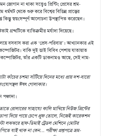
োগান না থাকা সত্ত্বেও প্রিন্টিং প্রেসের শ্রম-
র্মঘট থেকে শুরু করে বিশ্বের বিভিন্ন প্রান্তের
 কিন্তু স্বয়ংসম্পূর্ণ আলোচনা উপস্থাপিত করেছেন।
 গ্রন্থটিকে ব্যতিক্রমীর মর্যাদা দিয়েছে।
ক-বলয়ে বসবাস করা এক ‘প্রেস-পরিবার’। আখ্যানকার এই
ভাই কম্পোজিটর। বাকি দুই ভাই বিবিধ পেশায় যাতায়াত
নি কম্পোজিটর, তাঁর একটি ডাকনামও আছে, সেই নাম-
া কাঁচের চশমা সাঁটিয়ে দিনের মধ্যে প্রায় দশ-বারো
 সংযোগস্থল ঈষৎ গোলাকার।
 পঞ্চাদা।
াতে রোলারের সাহায্যে কালি মাখিয়ে নিউজ প্রিন্টের
 চাপা দিয়ে পায়ে চেপে প্রুফ তোলে, নিজেই কারেকশন
একটা লঝঝরে হাফ-ডিমাই ট্রেডল মেশিনে (মোটর
 যাই থাক না কেন… পরীক্ষা প্রশ্নপত্রে ভ্রম-