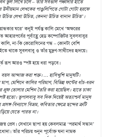
ন ভুল লিখে চলে – তার সবগুলি পঞ্চাদার হাতে
 উদীয়মান লেখকের পাণ্ডুলিপিতে গোটা গোটা হরফে
ন উচিত লেখা উচিত, কেননা উচিত বানান উচিত’।
য়ান্ধকার ঘরে’ কনুই পর্যন্ত কালি মেখে ‘অক্ষরের
ত আহারপর্বের পূর্বাহ্ণে হেড কম্পোজিটর সুবলবাবুর
াপার কালি, না-কি কেরোসিনের গন্ধ – কোনটা বেশি
তে থাকে সুবলবাবু ও তাঁর মুদ্রণ-সাথীদের হৃদয়ে।
র্ত রূপ আরও স্পষ্ট হয়ে ধরা পড়বে।
ক – বয়স আন্দাজ করা শক্ত। … হাসিখুশি মানুষটি।
প, মেশিনে কালির পরিমাণ, বিভিন্ন ফন্টের ধাঁচ-ধরন
ঠের প্রুফ তোলার মেশিন তৈরি করা হয়েছিল। হাতে চাকা
স্পষ্ট হতো। ভূপালবাবু সব দিক দিয়েই অত্যাশ্চর্য মানুষ
সঙ্গ-বিন্যাসে বিভ্রম, কবিতার ক্ষেত্রে ছন্দের ত্রুটি
খ এড়িয়ে যেতে পারত না।
্ব প্রেস। সেখানে ছাপা হয় কেবলমাত্র ‘পরমার্থ সন্ধান’
ধোদা। তাঁর পরিচয় শুনুন পূর্বোক্ত ঘনা নামক