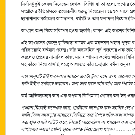
নির্যাসটুকুই কেবল নিয়েছেন লেখক। বিশিষ্ট যা তা হলো, তথ্যের তেমন জ
সংগ্রামের ইতিহাসকে প্রয়োজনীয় গুরুত্ব দিয়েছেন। ১৯০৫ সালে প্রথম ধ
ছাপাখানার কর্মীদের আন্দোলন, ধর্মঘট ও তার ফলাফল নিয়ে সংক্ষিপ্ত
আখ্যান অংশ নিয়ে সবিশেষ হওয়া জরুরি। কারণ, এই অংশের বিশিষ্টতাই
এই আখ্যানের কেন্দ্রে কুঠিডাঙ্গা নামের এক মফস্সল শহরে পুস্ত
পরিবারেরই বর্তমান প্রজন্ম। তাঁর অব্যবহিত পূর্ব প্রজন্মের এক 
করলেও প্রেসের নানাবিধ কাজ, মায় সম্পাদনা কর্মেও অভিজ্ঞ। যি
সহ তাঁকে নিয়ে আসছি পরে; আপাতত তাঁর চেহারার বর্ণনা শুনুনঃ
লম্বা মানুষটি টাইপ-কেসের সামনে একটা টুলে বসে স্বল্প আলোয় মোট
ঘণ্টা টাইপ সাজিয়ে চলতেন। আর তার ফলে তাঁর কাঁধ আর পিঠের
কর্ম-আভিজাত্যের আর এক রূপকার লিপিমালা প্রেসের অল ইন ওয়ান
পঞ্চাদা নিজেই কম্পোজ করে, গ্যালিতে কম্পোজ করা ম্যাটার রেখে ত
ফালি ভিজা ন্যাকড়ার সাহায্যে ভিজিয়ে তার উপরে ভাঁজ-করা কাপড়
করা প্রুফ ক্যারি আউট করে, নিজেই পায়ে-ঠেলা বা প্যাডেল করা 
লাগানোর ক্ষমতা হয়নি) হাতে কাগজ দিয়ে ছেপে থাকে। … … … কপিতে