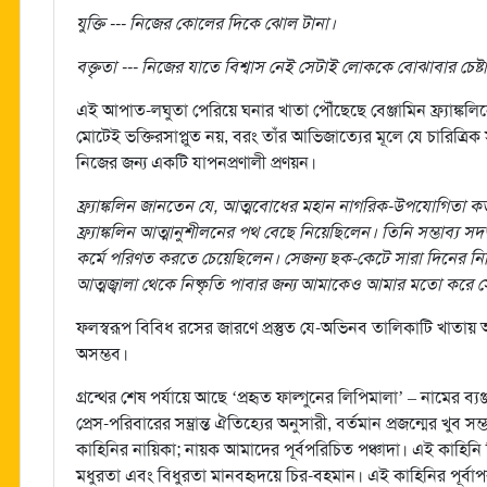
যুক্তি --- নিজের কোলের দিকে ঝোল টানা।
বক্তৃতা --- নিজের যাতে বিশ্বাস নেই সেটাই লোককে বোঝাবার চেষ্ট
এই আপাত-লঘুতা পেরিয়ে ঘনার খাতা পৌঁছেছে বেঞ্জামিন ফ্র্যাঙ্কলি
মোটেই ভক্তিরসাপ্লুত নয়, বরং তাঁর আভিজাত্যের মূলে যে চারিত্র
নিজের জন্য একটি যাপনপ্রণালী প্রণয়ন।
ফ্র্যাঙ্কলিন জানতেন যে, আত্মবোধের মহান নাগরিক-উপযোগিতা কতট
ফ্র্যাঙ্কলিন আত্মানুশীলনের পথ বেছে নিয়েছিলেন। তিনি সম্ভাব্য 
কর্মে পরিণত করতে চেয়েছিলেন। সেজন্য ছক-কেটে সারা দিনের নির
আত্মজ্বালা থেকে নিষ্কৃতি পাবার জন্য আমাকেও আমার মতো করে স
ফলস্বরূপ বিবিধ রসের জারণে প্রস্তুত যে-অভিনব তালিকাটি খাতায়
অসম্ভব।
গ্রন্থের শেষ পর্যায়ে আছে ‘প্রহৃত ফাল্গুনের লিপিমালা’ – নামের ব্
প্রেস-পরিবারের সম্ভ্রান্ত ঐতিহ্যের অনুসারী, বর্তমান প্রজন্মের খ
কাহিনির নায়িকা; নায়ক আমাদের পূর্বপরিচিত পঞ্চাদা। এই কাহিনি
মধুরতা এবং বিধুরতা মানবহৃদয়ে চির-বহমান। এই কাহিনির পূর্বা