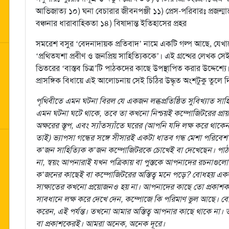
আভিজাত্য ১০) ঘনা বেচারার জীবনপঞ্জী ১১) প্রেস-পরিবারঃ প্রজন্মা
বঞ্চনার ধারাবাহিকতা ১৪) বিষাদান্ত ইতিহাসের প্রহর
সমরেশ বসুর ‘বেদনাদায়ক প্রতিবাদ’ নামে একটি গল্প আছে, যেখ
‘প্রথিতযশা প্রবীণ ও জনপ্রিয় সাহিত্যিককে’। এই গ্রন্থের লেখক সেই
ভিতরের ‘বাস্তব চিত্র’টি পাঠকদের কাছে উপস্থাপিত করার উদ্দেশ্যে
প্রাসঙ্গিক বিধায়ে এই আলোচনায় সেই চিঠির উদ্ধৃত অংশটুকু তুলে 
পৃথিবীতে এমন ঘটনা বিরল যে একজন লব্ধপ্রতিষ্ঠিত সুবিখ্যাত 
এমন ঘটনা ঘটে থাকে, তবে তা কখনো নিশ্চয়ই কম্পোজিটরের প্রায়া
অক্ষরের স্তূপ, এবং স্যাঁতস্যাঁতে ঘরের (আপনি যদি লক্ষ করে থাক
তাই) ভ্যাপসা গন্ধের সঙ্গে সীসারই একটা ধাতব গন্ধ মেশা পরিবেশ
ক’জন সাহিত্যিক ক’জন কম্পোজিটরকে চোখেই বা দেখেছেন। পাঠক
না, স্বয়ং আপনারাই যখন পত্রিকায় বা পুস্তকে আপনাদের রচনাগুলো
ক’জনের কাছেই বা কম্পোজিটরের অস্তিত্ব মনে পড়ে? বোধহয় এক
সাক্ষাতের কখনো প্রয়োজনও হয় না। আপনাদের কাছে তো প্রকাশক ব
সাবধানে লক্ষ করে দেখে দেন, কম্পোজে কি পরিমাণ ভুল আছে। বেশি
করেন, এই পর্যন্ত। তখনো আমার অস্তিত্ব আপনার কাছে থাকে না। ত
বা প্রকাশকেরই। আমরা অনেক, অনেক দূরে।