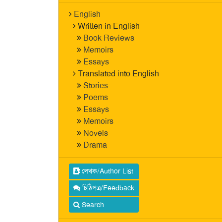
English
Written in English
Book Reviews
Memoirs
Essays
Translated into English
Stories
Poems
Essays
Memoirs
Novels
Drama
লেখক/Author List
চিঠিপত্র/Feedback
Search