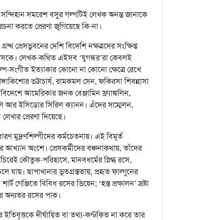
সন্দিহান সমরেশ বসুর গল্পটিই লেখক অনন্ত জানাকে
রচনা করতে প্রেরণা জুগিয়েছে কি-না।
রন্থ প্রেসভুবনের দেশি বিদেশি নক্ষত্রদের সংক্ষিপ্ত
াসকে। লেখক-কথিত এইসব ‘যুগন্ধর’রা কেবলই
 শিল্প-সংগীত ইত্যাকার কোনো না কোনো ক্ষেত্রে রেখে
্গাকিশোর ভট্টাচার্য, রামকমল সেন, ফকিরসা শিবন্নাসা
িত; বিদেশে আমেরিকার জনক বেঞ্জামিন ফ্র্যাঙ্কলিন,
রলি আর ইসিডোর সিরিল ক্যানন। এঁদের সম্মেলন,
লেখার প্রেরণা দিয়েছে।
ণ মুদ্রণশিল্পীদের কর্মচেতনায়। এই বিমূর্ত
খ্যান অংশে। প্রেসকর্মীদের বঞ্চনাকথায়, তাঁদের
িরেই কৌতুক-পরিহাসে, মানবধর্মের স্নিগ্ধ রসে,
লে যায়। ছাপাখানার ভূতগ্রস্ততায়, প্রহৃত ফাল্গুনের
গেঞ্জিতে বিবিধ রসের ভিয়েন; ‘হস্ত প্রক্ষালন’ স্রষ্টা
ার অন্যতর রসের পাক।
ের ইতিবৃত্তকে দীর্ঘায়িত বা তথ্য-কণ্টকিত না করে তার