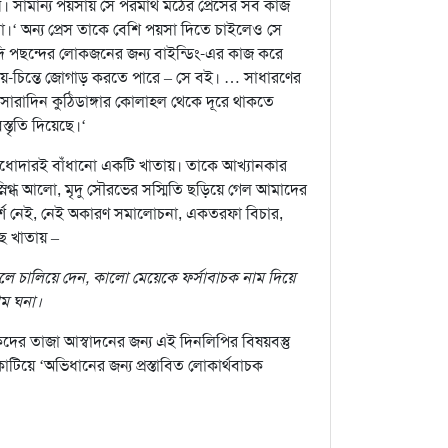
সামান্য পয়সায় সে পরমার্থ মঠের প্রেসের সব কাজ
না।‘ অন্য প্রেস তাকে বেশি পয়সা দিতে চাইলেও সে
যাদি পছন্দের লোকজনের জন্য বাইন্ডিং-এর কাজ করে
েয়ে-চিন্তে জোগাড় করতে পারে – সে বই। … সাধারণের
কে সারাদিন কুঠিডাঙ্গার কোলাহল থেকে দূরে থাকতে
্তৃতি দিয়েছে।‘
ুধোদারই বাঁধানো একটি খাতায়। তাকে আখ্যানকার
নিগ্ধ আলো, মৃদু সৌরভের সস্মিতি ছড়িয়ে গেল আমাদের
্পর্শ নেই, নেই অকারণ সমালোচনা, একতরফা বিচার,
ে খাতায় –
 বলে চালিয়ে দেন, কালো মেয়েকে ফর্সাবাচক নাম দিয়ে
াম ঘনা।
ের তাজা আস্বাদনের জন্য এই দিনলিপির বিষয়বস্তু
িয়ে ‘অভিধানের জন্য প্রস্তাবিত লোকার্থবাচক