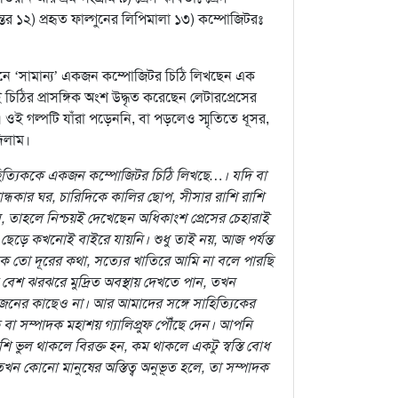
ন্তর ১২) প্রহৃত ফাল্গুনের লিপিমালা ১৩) কম্পোজিটরঃ
ানে ‘সামান্য’ একজন কম্পোজিটর চিঠি লিখছেন এক
 চিঠির প্রাসঙ্গিক অংশ উদ্ধৃত করেছেন লেটারপ্রেসের
। ওই গল্পটি যাঁরা পড়েননি, বা পড়লেও স্মৃতিতে ধূসর,
দিলাম।
সাহিত্যিককে একজন কম্পোজিটর চিঠি লিখছে…। যদি বা
ন্ধকার ঘর, চারিদিকে কালির ছোপ, সীসার রাশি রাশি
েন, তাহলে নিশ্চয়ই দেখেছেন অধিকাংশ প্রেসের চেহারাই
 ছেড়ে কখনোই বাইরে যায়নি। শুধু তাই নয়, আজ পর্যন্ত
 তো দূরের কথা, সত্যের খাতিরে আমি না বলে পারছি
 বেশ ঝরঝরে মুদ্রিত অবস্থায় দেখতে পান, তখন
জনের কাছেও না। আর আমাদের সঙ্গে সাহিত্যিকের
া সম্পাদক মহাশয় গ্যালিপ্রুফ পৌঁছে দেন। আপনি
 ভুল থাকলে বিরক্ত হন, কম থাকলে একটু স্বস্তি বোধ
খন কোনো মানুষের অস্তিত্ব অনুভূত হলে, তা সম্পাদক