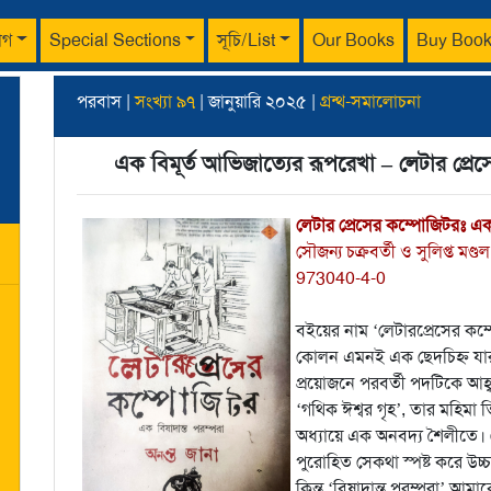
াগ
Special Sections
সূচি/List
Our Books
Buy Boo
পরবাস |
সংখ্যা ৯৭
| জানুয়ারি ২০২৫ |
গ্রন্থ-সমালোচনা
এক বিমূর্ত আভিজাত্যের রূপরেখা – লেটার প্র
লেটার প্রেসের কম্পোজিটরঃ এক 
সৌজন্য চক্রবর্তী ও সুলিপ্ত মণ্
973040-4-0
বইয়ের নাম ‘লেটারপ্রেসের কম্
কোলন এমনই এক ছেদচিহ্ন যার অ
প্রয়োজনে পরবর্তী পদটিকে আহ্
‘গথিক ঈশ্বর গৃহ’, তার মহিমা ত
অধ্যায়ে এক অনবদ্য শৈলীতে। ল
পুরোহিত সেকথা স্পষ্ট করে উচ্চ
কিন্তু ‘বিষাদান্ত পরম্পরা’ আমা