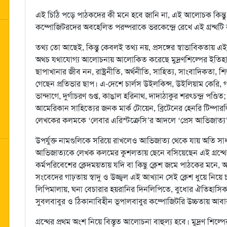
এই চিঠি পড়ে পাঠকদের কী মনে হবে জানি না, এই আলোচক কিন্তু 
কম্পোজিটরদের অবহেলিত পরম্পরাকে ভরকেন্দ্রে রেখে এই গ্রন্থটি 
তথ্য তো আছেই, কিন্তু কেবলই তথ্য নয়, প্রসঙ্গের স্বাভাবিকতায় এই গ্
অথচ যথাযোগ্য আলোচনায় আলোকিত করেছে মুদ্রণশিল্পের ইতিহ
ছাপাখানার জীব নন, রাষ্ট্রনীতি, অর্থনীতি, সাহিত্য, সাংবাদিকতা,
গেছেন প্রতিভার ছাপ। এ-দেশে চার্লস উইলকিন্স, উইলিয়াম কেরি, গঙ
ভান্দাগে, দুর্গাচরণ গুপ্ত, কাঙাল হরিনাথ, দাদাঠাকুর শরৎচন্দ্র পণ্ড
আমেরিকান সাহিত্যের জনক মার্ক টোয়েন, ব্রিটেনের হেনরি টিম্পা
লেখকের কলমকে ‘লেবার এরিস্টক্রেসি’র আদলে ‘প্রেস আভিজাত্য’ 
উপর্যুক্ত নামগুলিকে সরিয়ে রাখলেও আভিজাত্য থেকে যায় অতি সাধার
আভিজাত্যকে লেখক কলমের কুশলতায় ছেনে বসিয়েছেন এই গ্রন্থের আ
কর্মপরিবেশের ক্লেদময়তায় যদি বা কিছু ক্লেশ জমে পাঠকের মনে, অচ
সংবেদের গাঢ়তায় স্বাদু ও উজ্জ্বল এই আখ্যান সেই ক্লেশ ধুয়ে নিয়ে চ
লিপিমালায়, ঘনা বেচারার হয়রানির দিনলিপিতে, বুধোর ঐতিহাসিক শার্ট 
সুবলবাবুর ও ঠিকানাবিহীন ভূপালবাবুর কম্পোজিটরি উচ্চতায় আব
গ্রন্থের প্রথম অংশ নিয়ে বিস্তৃত আলোচনা বাহুল্য হবে। মুদ্রণ শিল্প