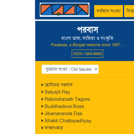
বর্তমান সংখ্যা
বিভ
পরবাস
বাংলা ভাষা, সাহিত্য ও সংস্কৃতি
Parabaas, a Bengali webzine since 1997 ...
ISSN 1563-8685
ছোটদের পরবাস
Satyajit Ray
Rabindranath Tagore
Buddhadeva Bose
Jibanananda Das
Shakti Chattopadhyay
সাক্ষাৎকার