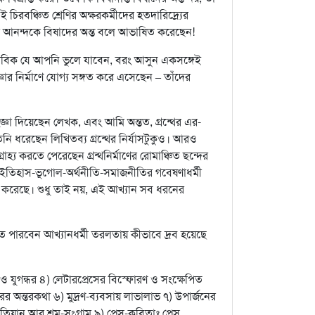
চিরবঞ্চিত শ্রেণির অক্ষরকর্মীদের হতদারিদ্র্যের
াণের আনন্দকে বিষাদের অন্ত বলে আভাষিত করেছেন!
াভাবিক যে আপনি ভুলে যাবেন, বরং আসুন একসঙ্গেই
্ঞার নির্মাণে যোগ্য সঙ্গত করে এসেছেন – তাঁদের
র সংজ্ঞা দিয়েছেন লেখক, এবং আমি অন্তত, গ্রন্থের এর-
িনি ধরেছেন লিখিতব্য গ্রন্থের নির্যাসটুকুও। আরও
হ্য করতে পেরেছেন গ্রন্থনির্মাণের রোমাঞ্চিত ছন্দের
র ইতিহাস-ভূগোল-অর্থনীতি-সমাজনীতির গবেষণাধর্মী
িত করেছে। শুধু তাই নয়, এই আখ্যান সব ধরনের
তে পারবেন আখ্যানধর্মী তরলতায় কীভাবে দ্রব হয়েছে
ও যুগন্ধর ৪) লেটারপ্রেসের বিস্ফোরণ ও সংক্ষেপিত
ের অন্তরকথা ৬) মুদ্রণ-ব্যবসায় লাভালাভ ৭) উপার্জনের
 খতিয়ান আর শ্রম-সংগ্রাম ৯) প্রেস-কবিতাঃ প্রেস