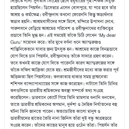
দিল্লিতে লালা সুলতান সিংহের ছেলে রঘুবীরের গৃহ-শিক্ষক নিযুক্ত
হয়েছিলেন পিয়র্সন। ডিসেম্বরে এলেন বোলপুরে, যা পরে হবে তাঁর
আশ্রয় ও কর্মক্ষেত্র। রবীন্দ্রনাথ তখনো ফেরেননি কিন্তু অভ্যর্থনার
অভাব হয়নি। আশ্রমবাসীদের সঙ্গে মিশে, মন্দিরে উপাসনা দেখে,
পারুলবনে বেড়িয়ে আশ্রমের পরিবেশ ও রবীন্দ্রনাথের ব্যক্তিত্বের
প্রভাবে তিনি মুগ্ধ হন। এই সময়েই তাঁকে চিঠি লেখেন ‘My dear
Guru’ সম্বোধন করে। তাঁর মুখে বর্ণনা শুনে অ্যান্ড্‌রুজও
শান্তিনিকেতনে যাবার জন্য উৎসুক হন। আশ্রমের কাজে বিনম্রভাবে
যোগ দিতে চান পিয়র্সন, রবীন্দ্রনাথও তাঁকে সাদরে গ্রহণ করেন।
তবে তখনই কাজে যোগ দিতে পারেননি কারণ অ্যান্ড্‌রুজের সঙ্গে
তাঁকে দক্ষিণ আফ্রিকা যেতে হয়। শ্রমজীবীদের মধ্যে কাজ করার পূর্ব
অভিজ্ঞতা ছিল পিয়র্সনের। কলকাতায় থাকার সময় ব্রাহ্মনেতা
শশিপদ বন্দ্যোপাধ্যায়ের সঙ্গে কাজ করেছেন। নাটালে তিনি চিনির
কলগুলিতে ভারতীয় শ্রমিকদের অবস্থা সম্পর্কে তথ্য সংগ্রহ
করেছিলেন। ডারবানে কোর্টে গিয়ে তিনি মামলার শুনানি শুনতেন,
তাতে ভারতীয় শ্রমিকদের অপমান, দুর্দশা ও দৈহিক নির্যাতনের বহু
ঘটনা তিনি জানতে পারেন। অত্যাচারিত কালো মানুষ ও
ভারতীয়দের হাতের তৈরি নানা জিনিস তাঁরা দুই বন্ধু আগ্রহভরে
সংগ্রহ করেন। তাঁদের কাছের মানুষ হয়ে ওঠেন তাঁরা। পিয়র্সন তাঁর