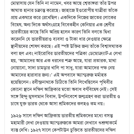
মোম্বাসায় যেন তিনি না নামেন, খবর আছে শ্বেতাঙ্গরা তাঁর উপর
আঘাত হানার চক্রান্ত করেছে। জাহাজে ইওরোপীয় যাত্রীরা তাঁকে
প্রায় একঘরে করে রেখেছিল। একদিকে নিজের জাতের লোকের
বিদ্বেষ, অন্য দিকে অর্থসংগ্রহে বিবেকহীন কেনিয়ার এক শ্রেণীর
ভারতীয়ের কাছে তিনি অপ্রিয় হলেন কারণ তিনি বলতে দ্বিধা
করেননি যে ভারতীয়রাও ব্যবসা ও টাকা ধার দেওয়ার ক্ষেত্রে
স্থানীয়দের শোষণ করছে। এই স্পষ্ট উক্তির জন্য তাঁকে বিশ্বাসঘাতক
বলা হল এবং নাইরোবির ভারতীয়দের পত্রিকা
ডেমোক্র্যাট
-এ লেখা
হয়, ‘আমাদের আর এক ধরনের শত্রু আছে, যারা প্রতারক, মাথা
নোয়ানো, সাদা চামড়ার খালি পা সাধু, যারা আমাদের পক্ষ নেয়
আমাদের হারাবার জন্য।’ এই অপবাদে অ্যান্ড্‌রুজ মর্মাহত
হয়েছিলেন। রবীন্দ্রনাথকে চিঠিতে তিনি লিখেছিলেন পৃথিবীর
কোনো স্থানে দক্ষিণ আফ্রিকার মতো অবাধ বর্ণবিদ্বেষ নেই। সেই
সঙ্গে হিন্দু-মুসলমান বিবাদ, উপনিবেশে জন্মগ্রহণ করা ভারতীয় ও
চাষে যুক্ত ভারত থেকে আসা শ্রমিকদের কলহও কম নয়।
১৯২৬ সালে দক্ষিণ আফ্রিকায় ভারতীয় শ্রমিকদের মধ্যে বসন্ত
মহামারী দেখা দেওয়ায় অ্যান্ড্‌রুজকে আমরা দেখানে শুশ্রুষাকর্মে
ব্যস্ত দেখি। ১৯২৭ সালে কেপটাউন চুক্তিতে ভারতীয়দের দক্ষিণ