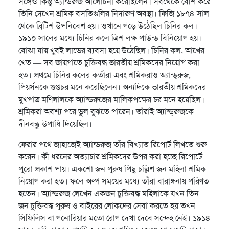
সঙ্গেও কিন্তু অ্যান্ড্‌রুজ আলোচনা করেছিলেন। সবথেকে বেশি করে
তিনি দেখেন শ্রমিক বসতিগুলির নিদারুণ অবস্থা। ফিজি ১৮৭৪ সাল
থেকে ব্রিটিশ উপনিবেশ হয়। ওখানে গড়ে উঠেছিল চিনির কল।
১৯১০ সালের মধ্যে চিনির কলে ত্রিশ লক্ষ পাউন্ড বিনিয়োগ হয়।
বোঝা যায় খুবই লাভের ব্যবসা হয়ে উঠেছিল। চিনির কল, আখের
খেত — সব জায়গাতে চুক্তিবদ্ধ ভারতীয় শ্রমিকদের নিয়োগ করা
হত। প্রথমে চিনির কলের কর্তারা এবং শ্রমিকরাও অ্যান্ড্‌রুজ,
পিয়র্সনকে গুপ্তচর মনে করেছিলেন। অন্যদিকে ভারতীয় শ্রমিকদের
মুখপাত্র মণিলালকে অ্যান্ড্‌রুজের মালিকপক্ষের চর মনে হয়েছিল।
শ্রমিকরা অবশ্য পরে ভুল বুঝতে পারেন। তাঁরাই অ্যান্ড্‌রুজকে
দীনবন্ধু উপাধি দিয়েছিল।
ফেরার পথে জাহাজেই অ্যান্ড্‌রুজ তাঁর বিখ্যাত রিপোর্ট লিখতে শুরু
করেন। কী ধরনের অত্যাচার শ্রমিকদের উপর করা হচ্ছে রিপোর্টে
পুরো প্রকাশ পায়। একশো জন পুরুষ পিছু চল্লিশ জন মহিলা শ্রমিক
নিয়োগ করা হত। ফলে অল্প সময়ের মধ্যে তাঁরা বারাঙ্গনায় পরিণত
হতেন। অ্যান্ড্‌রুজ লেখেন একজন চুক্তিবদ্ধ মহিলাকে যখন তিন
জন চুক্তিবদ্ধ পুরুষ ও বাইরের লোকদের সেবা করতে হয় তখন
সিফিলিস বা গনোরিয়ার মতো রোগ দেখা দেবে সন্দেহ নেই। ১৯১৪