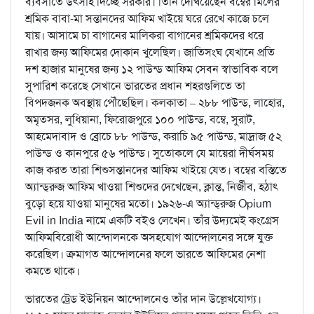
ব্যবসাতে উৎসাহ দিচ্ছে সরকার। তিনি দেখিয়েছেন বম্বের মিলের
শ্রমিক বাবা-মা সন্তানদের আফিম খাইয়ে ঘরে রেখে কাজে চলে
যায়। আসামে চা বাগানের মালিকরা বাগানের শ্রমিকদের ধরে
রাখার জন্য আফিমের দোকান খুলেছিল। জাতিসংঘ যেখানে প্রতি
দশ হাজার মানুষের জন্য ১২ পাউন্ড আফিম সেবন স্বাভাবিক বলে
সুপারিশ করেছে সেখানে ভারতের প্রধান শহরগুলিতে তা
বিপদজনক অবস্থায় পৌঁছেছিল। কলকাতা – ২৮৮ পাউন্ড, লাহোর,
অমৃতসর, লুধিয়ানা, ফিরোজপুরে ১০০ পাউন্ড, বম্বে, সুরাট,
আহমেদাবাদ ও ব্রোচে ৮৮ পাউন্ড, করাচি ৯৫ পাউন্ড, মাদ্রাজ ৫২
পাউন্ড ও কানপুরে ৫৬ পাউন্ড। সুতোকলে যে মায়েরা দীর্ঘসময়
কাজ করত তারা শিশুসন্তানদের আফিম খাইয়ে যেত। বম্বের বস্তিতে
অ্যান্ড্‌রুজ আফিম খাওয়া শিশুদের দেখেছেন, ক্লান্ত, নির্জীব, হঠাৎ
বুড়ো হয়ে যাওয়া মানুষের মতো। ১৯২৬-এ অ্যান্ড্‌রুজ Opium
Evil in India নামে একটি বইও লেখেন। তাঁর উদ্যমেই কংগ্রেস
আফিমবিরোধী আন্দোলনকে অসহযোগ আন্দোলনের সঙ্গে যুক্ত
করেছিল। ক্রমাগত আন্দোলনের ফলে ভারতে আফিমের নেশা
কমতে থাকে।
ভারতের ট্রেড ইউনিয়ন আন্দোলনেও তাঁর দান উল্লেখযোগ্য।