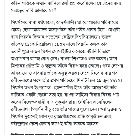
কঠিন শক্তিকে সম্মান জানিয়ে রলাঁ প্রশ্ন করেছিলেন যে এঁদের জন্য
সন্তত্বের দাবি জানাবে কে?
পিয়র্সনের বাবা ধর্মযাজক, আদর্শবাদী। মা কোয়েকার পরিবারের
মেয়ে। ছেলেমেয়েদের মনোগঠনে তাঁর গভীর প্রভাব ছিল। মেধাবী
ছাত্র পিয়র্সন বিজ্ঞান পড়েছেন কেম্ব্রিজ বিশ্ববিদ্যালয়ে। ভারত
তাঁকেও ডেকে নিয়েছিল। ১৯০৭ সালে পিয়র্সন কলকাতার
ভবানীপুরে লন্ডন মিশন সোসাইটির কলেজে বটানি বিভাগে
অধ্যাপনার কাজে যোগ দেন। বাংলা শিখতেও শুরু করেন। তবে
মিশনের গোঁড়ামি ও ক্ষুদ্রতা তাঁকে বিরূপ করে তোলে। গরম দেশের
আবহাওয়াও বারবার তাঁকে অসুস্থ করত। দেশে ফিরে যাবার পর
রবীন্দ্রনাথের সঙ্গে তাঁর প্রথম পরিচয়ের দিনটি ছিল ১৯ জুন ১৯১২।
পিয়র্সন তখন ইংল্যান্ডে। হ্যাম্পস্টেড্‌ হীথে তাঁর আমন্ত্রণেই তাঁর
বাড়িতে একটি ছোটো সভা হয়, বাংলা সাহিত্য বিষয়ে নিবন্ধ পাঠ
করেন বিলেতপ্রবাসী ছাত্র সুকুমার রায়। সেইদিন এসেছিলেন
রবীন্দ্রনাথ। পিয়র্সন নীচু হয়ে তাঁর পায়ের ধুলো নেন। অ্যান্ড্‌রুজ ও
পিয়র্সন দুজনেই বোলপুর ব্রহ্মচর্যাশ্রমের প্রতি আকৃষ্ট হন এবং
রবীন্দ্রনাথ দেশে ফেরার আগেই তাঁরা ভারতে আসেন।