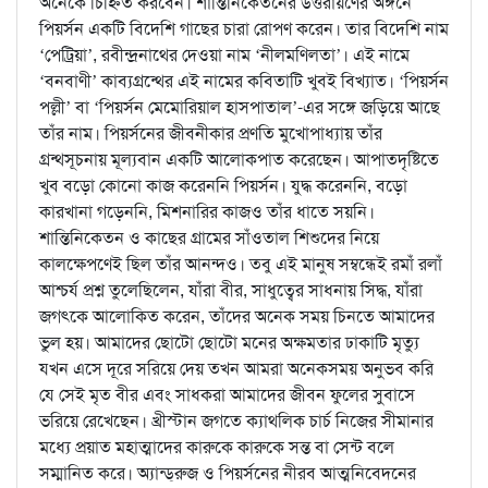
অনেকে চিহ্নিত করবেন। শান্তিনিকেতনের উত্তরায়ণের অঙ্গনে
পিয়র্সন একটি বিদেশি গাছের চারা রোপণ করেন। তার বিদেশি নাম
‘পেট্রিয়া’, রবীন্দ্রনাথের দেওয়া নাম ‘নীলমণিলতা’। এই নামে
‘বনবাণী’ কাব্যগ্রন্থের এই নামের কবিতাটি খুবই বিখ্যাত। ‘পিয়র্সন
পল্লী’ বা ‘পিয়র্সন মেমোরিয়াল হাসপাতাল’-এর সঙ্গে জড়িয়ে আছে
তাঁর নাম। পিয়র্সনের জীবনীকার প্রণতি মুখোপাধ্যায় তাঁর
গ্রন্থসূচনায় মূল্যবান একটি আলোকপাত করেছেন। আপাতদৃষ্টিতে
খুব বড়ো কোনো কাজ করেননি পিয়র্সন। যুদ্ধ করেননি, বড়ো
কারখানা গড়েননি, মিশনারির কাজও তাঁর ধাতে সয়নি।
শান্তিনিকেতন ও কাছের গ্রামের সাঁওতাল শিশুদের নিয়ে
কালক্ষেপণেই ছিল তাঁর আনন্দও। তবু এই মানুষ সম্বন্ধেই রমাঁ রলাঁ
আশ্চর্য প্রশ্ন তুলেছিলেন, যাঁরা বীর, সাধুত্বের সাধনায় সিদ্ধ, যাঁরা
জগৎকে আলোকিত করেন, তাঁদের অনেক সময় চিনতে আমাদের
ভুল হয়। আমাদের ছোটো ছোটো মনের অক্ষমতার ঢাকাটি মৃত্যু
যখন এসে দূরে সরিয়ে দেয় তখন আমরা অনেকসময় অনুভব করি
যে সেই মৃত বীর এবং সাধকরা আমাদের জীবন ফুলের সুবাসে
ভরিয়ে রেখেছেন। খ্রীস্টান জগতে ক্যাথলিক চার্চ নিজের সীমানার
মধ্যে প্রয়াত মহাত্মাদের কারুকে কারুকে সন্ত বা সেন্ট বলে
সম্মানিত করে। অ্যান্ড্‌রুজ ও পিয়র্সনের নীরব আত্মনিবেদনের