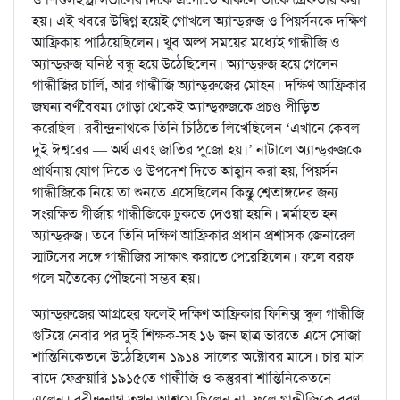
হয়। এই খবরে উদ্বিগ্ন হয়েই গোখলে অ্যান্ড্‌রুজ ও পিয়র্সনকে দক্ষিণ
আফ্রিকায় পাঠিয়েছিলেন। খুব অল্প সময়ের মধ্যেই গান্ধীজি ও
অ্যান্ড্‌রুজ ঘনিষ্ঠ বন্ধু হয়ে উঠেছিলেন। অ্যান্ড্‌রুজ হয়ে গেলেন
গান্ধীজির চার্লি, আর গান্ধীজি অ্যান্ড্‌রুজের মোহন। দক্ষিণ আফ্রিকার
জঘন্য বর্ণবৈষম্য গোড়া থেকেই অ্যান্ড্‌রুজকে প্রচণ্ড পীড়িত
করেছিল। রবীন্দ্রনাথকে তিনি চিঠিতে লিখেছিলেন ‘এখানে কেবল
দুই ঈশ্বরের — অর্থ এবং জাতির পুজো হয়।’ নাটালে অ্যান্ড্‌রুজকে
প্রার্থনায় যোগ দিতে ও উপদেশ দিতে আহ্বান করা হয়, পিয়র্সন
গান্ধীজিকে নিয়ে তা শুনতে এসেছিলেন কিন্তু শ্বেতাঙ্গদের জন্য
সংরক্ষিত গীর্জায় গান্ধীজিকে ঢুকতে দেওয়া হয়নি। মর্মাহত হন
অ্যান্ড্‌রুজ। তবে তিনি দক্ষিণ আফ্রিকার প্রধান প্রশাসক জেনারেল
স্মাটসের সঙ্গে গান্ধীজির সাক্ষাৎ করাতে পেরেছিলেন। ফলে বরফ
গলে মতৈক্যে পৌঁছনো সম্ভব হয়।
অ্যান্ড্‌রুজের আগ্রহের ফলেই দক্ষিণ আফ্রিকার ফিনিক্স স্কুল গান্ধীজি
গুটিয়ে নেবার পর দুই শিক্ষক-সহ ১৬ জন ছাত্র ভারতে এসে সোজা
শান্তিনিকেতনে উঠেছিলেন ১৯১৪ সালের অক্টোবর মাসে। চার মাস
বাদে ফেব্রুয়ারি ১৯১৫তে গান্ধীজি ও কস্তুরবা শান্তিনিকেতনে
এলেন। রবীন্দ্রনাথ তখন আশ্রমে ছিলেন না, ফলে গান্ধীজিকে বরণ