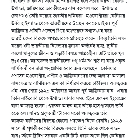
বিষোদ্‌গার করত। তাঁকে হিস্টিরিয়াগ্রস্ত বলে প্রচার করত। কেনিয়া,
উগান্ডা, জাঞ্জিবারে ভারতীয়দের বাস বহুকাল ধরে। উগান্ডার
রেলপথও তৈরি করেছে ভারতীয় শ্রমিকরা। ইওরোপীয়রা কেনিয়ার
উর্বর হাইল্যান্ড থেকে ভারতীয়দের উচ্ছেদ করতে চাইত। পূর্ব
আফ্রিকার প্রতিটি প্রদেশে গিয়ে অ্যান্ড্‌রুজ তথ্যসংগ্রহ করে
ভারতীয়দের বিরুদ্ধে অপপ্রচারকে প্রতিহত করেন। কিন্তু তিনি লক্ষ্য
করেন ধনী ভারতীয়রা নিজেদের মুনাফা অর্জনেই ব্যস্ত, স্থানীয়
কালো মানুষের জীবন ও লড়াই বিষয়ে আগ্রহহীন। এটি তাঁকে খুব
দুঃখ দেয়। অ্যান্ড্‌রুজ ভারতীয়দের শুধু ধর্মগ্রন্থ পাঠ না করে প্রকৃত
ধার্মিক জীবন দ্বারা অনুপ্রাণিত হবার জন্য বলেছেন। কেনিয়ার
প্রশাসন ইওরোপীয়, এশীয় ও আফ্রিকানদের জন্য আলাদা আলাদা
বাসক্ষেত্র ও বাণিজ্যিক এলাকা নির্ধারণ করতে চাইছিল। অ্যান্ড্‌রুজ
এই খবর পেয়ে ১৯২০ অক্টোবরে আবার পূর্ব-আফ্রিকায় যান। এবার
তিনি নাইরোবি থেকে উগান্ডা যাবার সময় ট্রেনে একদল ইংরেজের
দ্বারা আক্রান্ত হলেন। গুরুতর আহত হয়ে তাঁকে হাসপাতালে ভর্তি
হতে হল। যদিও প্রকৃত খ্রীস্টানের মতো অ্যান্ড্‌রুজ তাঁর
আক্রমণকারীদের বিরুদ্ধে কোনো পদক্ষেপ নিতে দেননি। ১৯২৩
সালে ঐ পৃথকীকরণের বিরুদ্ধে বলতে তিনি ভারত থেকে লন্ডন
যান। তাঁকে ব্রিটিশ সরকার একটি চিঠি ধরায় তাতে ছিল কেনিয়ার