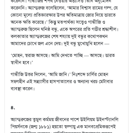
করেননি। গান্ধীজির শপথ নেওয়ার অভ্যাসও তিনি অনুমোদন
করেননি। অ্যান্ড্‌রুজ বলেছিলেন, ‘আমার বিশ্বাস রামের গল্প, যে
কোনো মূল্যে প্রতিজ্ঞারক্ষার উপর অতিমাত্রায় জোর দিয়ে ভারতে
অনেক ক্ষতি করেছে।’ কিন্তু মতপার্থক্য সত্ত্বেও গান্ধীজি ও
অ্যান্ড্‌রুজ ছিলেন ঘনিষ্ঠ বন্ধু, একে অপরের প্রতি গভীর শ্রদ্ধাশীল।
কলকাতার অ্যান্ড্‌রুজের শেষ শয্যায় দুই বন্ধুর কথোপকথন
আমাদের চোখে জল এনে দেয়। দুই বন্ধু মুখোমুখি হলেন —
‘মোহন, স্বরাজ আসছে। আমি দেখতে পাচ্ছি — আসছে। ভারত
স্বাধীন হবে।’
গান্ধীজি উত্তর দিলেন, ‘আমি জানি।’ নিঃশব্দে চার্লির মোহন
সম্বলহীন এই সন্ন্যাসীর হাসপাতালের ও অন্যান্য খরচ মেটাবার
ব্যবস্থা করেন।
৪.
অ্যান্ড্‌রুজের তুমুল কর্মময় জীবনের পাশে উইলিয়ম উইনস্ট্যানলি
পিয়র্সনকে (জন্ম ১৮৮১) হয়তো স্বল্পায়ু এক মানবপ্রেমিকরূপেই