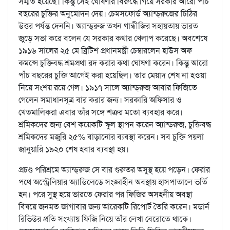
সম্মত হয়েছে। কিন্তু সেই ঘোষণার বিরুদ্ধে গিয়ে সরকার আরো পাঁচ
বছরের চুক্তির অনুমোদন দেয়। চেমসফোর্ড অ্যান্ড্‌রুজের চিঠির
উত্তর পর্যন্ত দেননি। অ্যান্ড্‌রুজ তখন গান্ধীজির সহায়তায় ভারত
জুড়ে সভা করে বলেন যে সরকার কথার খেলাপ করেছে। অবশেষে
১৯১৬ সালের ২৫ মে ব্রিটিশ প্রধানমন্ত্রী চেম্বারলেন হাউস অফ
কমন্সে চুক্তিবদ্ধ শ্রমপ্রথা রদ করার কথা ঘোষণা করেন। কিন্তু আরো
পাঁচ বছরের চুক্তি আগেই করা হয়েছিল। তার মেয়াদ শেষ না হওয়া
নিয়ে সংশয় রয়ে গেল। ১৯১৭ সালে অ্যান্ড্‌রুজ আবার ফিজিতে
গেলেন সমাধানসূত্র বার করার জন্য। সরকারি অফিসার ও
খেতমালিকরা এবার তাঁর সঙ্গে শত্রুর মতো ব্যবহার করে।
শ্রমিকদের জন্য বেশ কয়েকটি স্কুল স্থাপন করেন অ্যান্ড্‌রুজ, চুক্তিবদ্ধ
শ্রমিকদের মজুরি ২৫% বাড়ানোর ব্যবস্থা করেন। সব চুক্তি পয়লা
জানুয়ারি ১৯২০ শেষ হবার ব্যবস্থা হয়।
প্রচণ্ড পরিশ্রমে অ্যান্ড্‌রুজ সে বার গুরুতর অসুস্থ হয়ে পড়েন। ফেরার
পথে অস্ট্রেলিয়ার অ্যাডিলেডে সংজ্ঞাহীন অবস্থায় হাসপাতালে ভর্তি
হন। পরে সুস্থ হয়ে ভারতে ফেরার পর ফিজির অসহনীয় অবস্থা
বিষয়ে জনমত জাগাবার জন্য আরেকটি রিপোর্ট তৈরি করেন। মডার্ন
রিভিউর প্রতি সংখ্যায় ফিজি নিয়ে তাঁর লেখা বেরোতে থাকে।