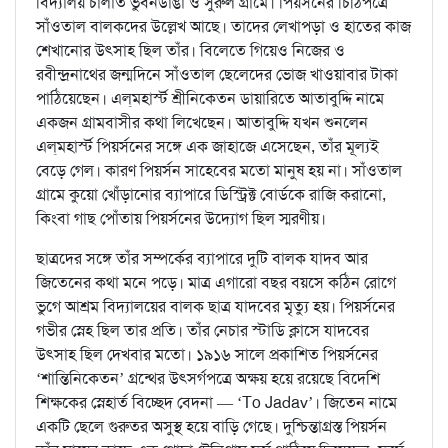
বিদ্যালয় চালাত ভুবনডাঙা ও সুরুল গ্রামে। পিয়র্সনের চিঠিপত্রে
সাঁওতাল বালকদের উল্লেখ আছে। তাদের লেখাপড়া ও হাতের কাজ
শেখানোর উৎসাহ ছিল তাঁর। বিলেতে গিয়েও নিজের ও
রবীন্দ্রনাথের জন্মদিনে সাঁওতাল ছেলেদের ভোজ খাওয়াবার টাকা
পাঠিয়েছেন। এল্‌মহার্স্ট শ্রীনিকেতন ডায়ারিতে আতাবুদ্দি নামে
একজন গ্রামবাসীর কথা লিখেছেন। আতাবুদ্দি যখন শুনলেন
এল্‌মহার্স্ট পিয়র্সনের সঙ্গে এক জাহাজে এসেছেন, তাঁর মূল্যই
বেড়ে গেল। কারণ পিয়র্সন সাহেবের মতো মানুষ হয় না। সাঁওতাল
গ্রামে কুয়ো খোঁড়ানোর ব্যাপারে ডিস্ট্রিক্ট বোর্ডকে রাজি করানো,
কিংবা গাছ পোঁতায় পিয়র্সনের উদ্যোগ ছিল স্মরণীয়।
ছাত্রদের সঙ্গে তাঁর সম্পর্কের ব্যাপারে দুটি বালক যাদব আর
জিতেনের কথা মনে পড়ে। মাত্র এগারো বছর বয়সে কঠিন রোগে
ভুগে আশ্রম বিদ্যালয়ের বালক ছাত্র যাদবের মৃত্যু হয়। পিয়র্সনের
গভীর স্নেহ ছিল তার প্রতি। তাঁর নেচার স্টাডি ক্লাসে যাদবের
উৎসাহ ছিল দেখবার মতো। ১৯১৬ সালে প্রকাশিত পিয়র্সনের
‘শান্তিনিকেতন’ গ্রন্থের উৎসর্গপত্রে অক্ষয় হয়ে রয়েছে বিদেশি
শিক্ষকের স্নেহার্ত বিচ্ছেদ বেদনা — ‘To Jadav’। জিতেন নামে
একটি ছেলে গুরুতর অসুস্থ হয়ে বাড়ি গেছে। দুশ্চিন্তাগ্রস্ত পিয়র্সন