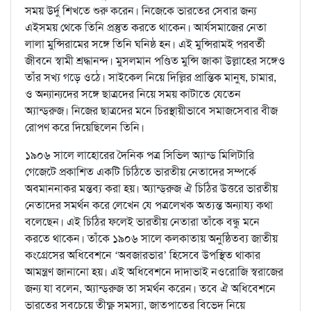
সময় উর্দু শিখতে শুরু করেন। নিজেকে ভারতের সেবার জন্য
এইসময় থেকে তিনি প্রস্তুত করতে থাকেন। আর্যসমাজের নেতা
লালা মুন্সিরামের সঙ্গে তিনি ঘনিষ্ঠ হন। এই মুন্সিরামই পরবর্তী
জীবনে স্বামী শ্রদ্ধানন্দ। মুসলমান পণ্ডিত মুন্সি জাকা উল্লাহের সঙ্গেও
তাঁর সখ্য গড়ে ওঠে। সাইকেল নিয়ে দিল্লির প্রান্তিক মানুষ, চামার,
ও অন্যান্যদের সঙ্গে ছাত্রদের নিয়ে সময় কাটাতে যেতেন
অ্যান্ড্‌রুজ। নিজের ছাত্রদের মনে চিরস্থায়ীভাবে সমাজসেবার বীজ
রোপণ করে দিয়েছিলেন তিনি।
১৯০৬ সালে লাহোরের দৈনিক পত্র সিভিল অ্যান্ড মিলিটারি
গেজেটে প্রকাশিত একটি চিঠিতে ভারতীয় নেতাদের সম্পর্কে
অবমাননাকর মন্তব্য করা হয়। অ্যান্ড্‌রুজ ঐ চিঠির উত্তরে ভারতীয়
নেতাদের সমর্থন করে লেখেন যে পত্রলেখক অত্যন্ত অন্যায্য কথা
বলেছেন। এই চিঠির ফলেই ভারতীয় নেতারা তাঁকে বন্ধু মনে
করতে থাকেন। তাঁকে ১৯০৬ সালে কলকাতায় অনুষ্ঠিতব্য জাতীয়
কংগ্রেসের অধিবেশনে ‘অবজারভার’ হিসেবে উপস্থিত থাকার
আমন্ত্রণ জানানো হয়। এই অধিবেশনে দাদাভাই নওরোজি স্বরাজের
জন্য যা বলেন, অ্যান্ড্‌রুজ তা সমর্থন করেন। তবে ঐ অধিবেশনে
ভারতের সবচেয়ে তীক্ষ্ণ সমস্যা, জাতপাতের বিভেদ নিয়ে