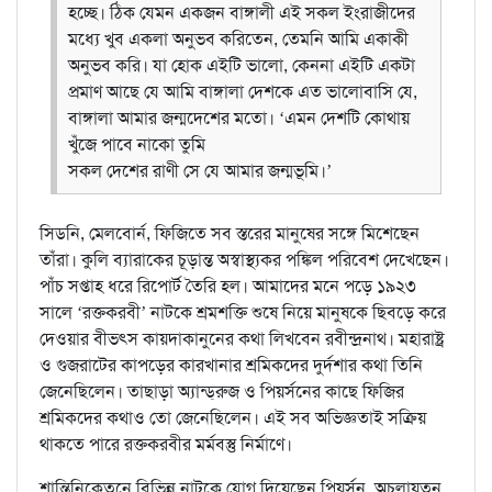
হচ্ছে। ঠিক যেমন একজন বাঙ্গালী এই সকল ইংরাজীদের
মধ্যে খুব একলা অনুভব করিতেন, তেমনি আমি একাকী
অনুভব করি। যা হোক এইটি ভালো, কেননা এইটি একটা
প্রমাণ আছে যে আমি বাঙ্গালা দেশকে এত ভালোবাসি যে,
বাঙ্গালা আমার জন্মদেশের মতো।
‘এমন দেশটি কোথায়
খুঁজে পাবে নাকো তুমি
সকল দেশের রাণী সে যে আমার জন্মভূমি।’
সিডনি, মেলবোর্ন, ফিজিতে সব স্তরের মানুষের সঙ্গে মিশেছেন
তাঁরা। কুলি ব্যারাকের চূড়ান্ত অস্বাস্থ্যকর পঙ্কিল পরিবেশ দেখেছেন।
পাঁচ সপ্তাহ ধরে রিপোর্ট তৈরি হল। আমাদের মনে পড়ে ১৯২৩
সালে ‘রক্তকরবী’ নাটকে শ্রমশক্তি শুষে নিয়ে মানুষকে ছিবড়ে করে
দেওয়ার বীভৎস কায়দাকানুনের কথা লিখবেন রবীন্দ্রনাথ। মহারাষ্ট্র
ও গুজরাটের কাপড়ের কারখানার শ্রমিকদের দুর্দশার কথা তিনি
জেনেছিলেন। তাছাড়া অ্যান্ড্‌রুজ ও পিয়র্সনের কাছে ফিজির
শ্রমিকদের কথাও তো জেনেছিলেন। এই সব অভিজ্ঞতাই সক্রিয়
থাকতে পারে রক্তকরবীর মর্মবস্তু নির্মাণে।
শান্তিনিকেতনে বিভিন্ন নাটকে যোগ দিয়েছেন পিয়র্সন, অচলায়তন