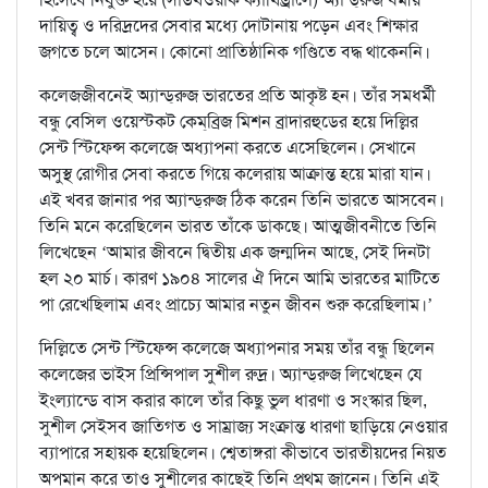
দায়িত্ব ও দরিদ্রদের সেবার মধ্যে দোটানায় পড়েন এবং শিক্ষার
জগতে চলে আসেন। কোনো প্রাতিষ্ঠানিক গণ্ডিতে বদ্ধ থাকেননি।
কলেজজীবনেই অ্যান্ড্‌রুজ ভারতের প্রতি আকৃষ্ট হন। তাঁর সমধর্মী
বন্ধু বেসিল ওয়েস্টকট কেম্‌ব্রিজ মিশন ব্রাদারহুডের হয়ে দিল্লির
সেন্ট স্টিফেন্স কলেজে অধ্যাপনা করতে এসেছিলেন। সেখানে
অসুস্থ রোগীর সেবা করতে গিয়ে কলেরায় আক্রান্ত হয়ে মারা যান।
এই খবর জানার পর অ্যান্ড্‌রুজ ঠিক করেন তিনি ভারতে আসবেন।
তিনি মনে করেছিলেন ভারত তাঁকে ডাকছে। আত্মজীবনীতে তিনি
লিখেছেন ‘আমার জীবনে দ্বিতীয় এক জন্মদিন আছে, সেই দিনটা
হল ২০ মার্চ। কারণ ১৯০৪ সালের ঐ দিনে আমি ভারতের মাটিতে
পা রেখেছিলাম এবং প্রাচ্যে আমার নতুন জীবন শুরু করেছিলাম।’
দিল্লিতে সেন্ট স্টিফেন্স কলেজে অধ্যাপনার সময় তাঁর বন্ধু ছিলেন
কলেজের ভাইস প্রিন্সিপাল সুশীল রুদ্র। অ্যান্ড্‌রুজ লিখেছেন যে
ইংল্যান্ডে বাস করার কালে তাঁর কিছু ভুল ধারণা ও সংস্কার ছিল,
সুশীল সেইসব জাতিগত ও সাম্রাজ্য সংক্রান্ত ধারণা ছাড়িয়ে নেওয়ার
ব্যাপারে সহায়ক হয়েছিলেন। শ্বেতাঙ্গরা কীভাবে ভারতীয়দের নিয়ত
অপমান করে তাও সুশীলের কাছেই তিনি প্রথম জানেন। তিনি এই