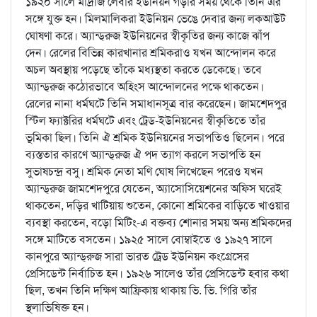
১৯২০ সালে মাদ্রাজ লেবার ইউনিয়ন গড়ার সময় থেকে তিনি এর
সঙ্গে যুক্ত হন। মিলমালিকরা ইউনিয়ন ভেঙে দেবার জন্য লকআউট
ঘোষণা করে। অ্যান্ড্‌রুজ ইউনিয়নের স্বীকৃতির জন্য কাজে ঝাঁপ
দেন। রেলের বিভিন্ন কারখানার শ্রমিকরাও যখন আন্দোলন করে
অচল অবস্থায় পড়েছে তাঁকে মধ্যস্থতা করতে ডেকেছে। তবে
অ্যান্ড্‌রুজ কঠোরভাবে অহিংস আন্দোলনের পক্ষে থাকতেন।
রেলের নানা ধর্মঘটে তিনি সমাধানসূত্র বার করেছেন। জামশেদপুর
স্টিল ফ্যাক্টরির ধর্মঘটে এবং ট্রেড-ইউনিয়নের স্বীকৃতিতে তাঁর
ভূমিকা ছিল। তিনি ঐ শ্রমিক ইউনিয়নের সভাপতিও ছিলেন। পরে
ব্যস্ততার কারণে অ্যান্ড্‌রুজ ঐ পদ ত্যাগ করলে সভাপতি হন
সুভাষচন্দ্র বসু। শ্রমিক নেতা মণি ঘোষ লিখেছেন পরেও যখন
অ্যান্ড্‌রুজ জামশেদপুরে যেতেন, অ্যাসোসিয়েশনের অফিস ঘরেই
থাকতেন, দড়ির খাটিয়ায় শুতেন, কোনো শ্রমিকের বাড়িতে খাওয়ার
ব্যবস্থা করতেন, বড়ো মিটিং-এ বক্তব্য শোনার সময় অন্য শ্রমিকদের
সঙ্গে মাটিতে বসতেন। ১৯২৫ সালে বোম্বাইতে ও ১৯২৭ সালে
কানপুরে অ্যান্ড্‌রুজ সারা ভারত ট্রেড ইউনিয়ন কংগ্রেসের
প্রেসিডেন্ট নির্বাচিত হন। ১৯২৬ সালেও তাঁর প্রেসিডেন্ট হবার কথা
ছিল, তখন তিনি দক্ষিণ আফ্রিকায় থাকায় ভি. ভি. গিরি তাঁর
স্থলাভিষিক্ত হন।