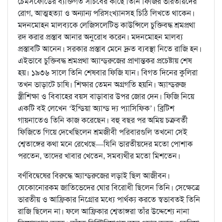
চেমসফোর্ডের ব্যক্তিগত সচিবের কাছে তিনি ফিজির ভারতীয়দের
রোগ, আত্মহত্যা ও অন্যান্য পরিসংখ্যানসহ চিঠি লিখতে থাকেন।
মদনমোহন মালব্যকে লেজিসলেটিভ্‌ কাউন্সিলে চুক্তিবদ্ধ শ্রমপ্রথা
রদ করার প্রস্তাব আনার অনুরোধ করেন। মদনমোহন মালব্য
প্রস্তাবটি আনেন। সরকার প্রস্তাব মেনে দ্রুত ব্যবস্থা নিতে রাজি হন।
এইভাবে চুক্তিবদ্ধ শ্রমপ্রথা অ্যান্ড্‌রুজের প্রাণান্তকর প্রচেষ্টায় শেষ
হয়। ১৯৩৬ সালে তিনি শেষবার ফিজি যান। বিগত দিনের কুলিরা
তখন ভাড়াটে চাষি। শিক্ষার তেমন অগ্রগতি হয়নি। অ্যান্ড্‌রুজ
স্ত্রীশিক্ষা ও বিবাহের বয়স বাড়াবার উপর জোর দেন। ফিজি নিয়ে
একটি বই লেখেন ‘ইন্ডিয়া অ্যান্ড দ্য প্যাসিফিক’। ব্রিটিশ
গায়নাতেও তিনি কাজ করেছেন। বহু বছর পর অমিয় চক্রবর্তী
ফিজিতে গিয়ে দেখেছিলেন শ্রমজীবী পরিবারগুলি তখনো সেই
শ্বেতাঙ্গের কথা মনে রেখেছে—যিনি ভারতীয়দের মতো পোশাক
পরতেন, তাদের খাবার খেতেন, সমব্যথীর মতো মিশতেন।
বর্ণবিদ্বেষের বিরুদ্ধে অ্যান্ড্‌রুজের লড়াই ছিল আজীবন।
যেকোনোরকম জাতিভেদের ঘোর বিরোধী ছিলেন তিনি। সেক্ষেত্রে
ভারতীয় ও আফ্রিকার নিগ্রোর মধ্যে পার্থক্য করতে স্বভাবতই তিনি
রাজি ছিলেন না। ফলে আফ্রিকার শ্বেতাঙ্গরা তাঁর উদ্দেশ্যে নানা