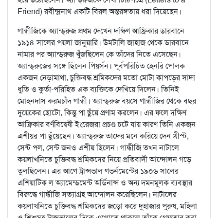
Friend) রবীন্দ্রনাথ একটি বিরল অন্তরঙ্গতায় ধরা দিয়েছেন।
গান্ধীজিকে অ্যান্ড্‌রুজ প্রথম দেখেন দক্ষিণ আফ্রিকার ডারবানে
১৯১৪ সালের পয়লা জানুয়ারি। উমটালি জাহাজ থেকে ডারবানে
নামার পর অ্যান্ড্‌রুজ খুঁজছিলেন কে তাঁদের নিতে এসেছেন।
অ্যান্ড্‌রুজের সঙ্গে ছিলেন পিয়র্সন। পূর্বপরিচিত হেনরি পোলক
একজন নেড়ামাথা, চুক্তিবদ্ধ শ্রমিকদের মতো মোটা কাপড়ের সাদা
ধুতি ও কুর্তা-পরিহিত এক ব্যক্তিকে দেখিয়ে দিলেন। তিনিই
মোহনদাস করমচাঁদ গান্ধী। অ্যান্ড্‌রুজ বয়সে গান্ধীজির থেকে বছর
দুয়েকের ছোটো, কিন্তু পা ছুঁয়ে প্রণাম করলেন। এর ফলে দক্ষিণ
আফ্রিকার বর্ণবিদ্বেষী ইংরেজরা প্রচণ্ড চটে যায় কারণ তিনি একজন
এশীয়র পা ছুঁয়েছেন। অ্যান্ড্‌রুজ তাদের মনে করিয়ে দেন খ্রীস্ট,
সেন্ট পল, সেন্ট জনও এশীয় ছিলেন। গান্ধীজি তখন নাটালে
কয়লাখনিতে চুক্তিবদ্ধ শ্রমিকদের নিয়ে প্রতিবাদী আন্দোলন গড়ে
তুলছিলেন। এর আগে ট্রান্সভাল গভর্নমেন্টের ১৯০৬ সালের
এশিয়াটিক ল অ্যামেন্ডমেন্ট অর্ডিনান্স ও অন্য দমনমূলক ব্যবস্থার
বিরুদ্ধে গান্ধীজি সত্যাগ্রহ আন্দোলন করেছিলেন। নাটালের
কয়লাখনিতে চুক্তিবদ্ধ শ্রমিকদের জড়ো করে দুহাজার পুরুষ, মহিলা
ও শিশুসহ ট্রান্সভালের দিকে এগোতে থাকলে তাঁকে গ্রেফতার করা