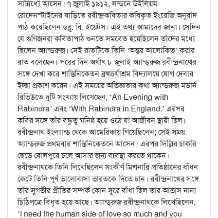
সান্নিধ্যে আসেন। ৭ জুলাই ১৯১২, লন্ডনে উইলিয়ম
রোদেনস্টাইনের বাড়িতে রবীন্দ্রকবিতার কবিকৃত ইংরেজি অনুবাদ
পাঠ করেছিলেন ডব্লু. বি. ইয়েটস। এই তথ্য আমাদের জানা। সেদিন
যে গুণিজনরা কবিতাপাঠ শুনতে সমবেত হয়েছিলেন তাঁদের মধ্যে
ছিলেন অ্যান্ড্‌রুজ। সেই রাতটিকে তিনি ‘অন্তর আলোকিত’ করার
রাত বলেছেন। পরের দিন অর্থাৎ ৮ জুলাই অ্যান্ড্‌রুজ রবীন্দ্রনাথের
সঙ্গে দেখা করে শান্তিনিকেতন ব্রহ্মচর্যাশ্রম বিদ্যালয়ে যোগ দেবার
ইচ্ছা প্রকাশ করেন। এই সময়ের অভিজ্ঞতার কথা অ্যান্ড্‌রুজ মডার্ন
রিভিউতে দুটি সংখ্যায় লিখেছেন, ‘An Evening with
Rabindra’ এবং ‘With Rabindra in England.’ এরপর
কবির সঙ্গে তাঁর বন্ধুত্ব ঘনিষ্ঠ হয়ে ওঠে যা আজীবন স্থায়ী ছিল।
রবীন্দ্রনাথ ইংল্যান্ড থেকে আমেরিকায় গিয়েছিলেন; সেই সময়
অ্যান্ড্‌রুজ প্রথমবার শান্তিনিকেতনে আসেন। এরপর দিল্লির চাকরি
ছেড়ে বোলপুরে চলে আসার জন্য ব্যবস্থা করতে থাকেন।
রবীন্দ্রনাথকে তিনি লিখেছিলেন সংকীর্ণ মিশনারি প্রতিষ্ঠানের বাঁধন
কেটে তিনি পূর্ণ ভালোবাসা ভারতকে দিতে চান। রবীন্দ্রনাথের সঙ্গে
তাঁর সুগভীর প্রীতির সম্পর্ক কোন সুরে বাঁধা ছিল তার আভাস নানা
চিঠিপত্রে বিধৃত হয়ে আছে। অ্যান্ড্‌রুজ রবীন্দ্রনাথকে লিখেছিলেন,
‘I need the human side of love so much and you