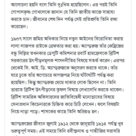
আলোচনা হয়নি বলে তিনি দুঃখিত হয়েছিলেন। এর পরই তিনি
গোপালকৃষ্ণ গোখলেকে জানান যে তিনি জাতীয় কাজে সাহায্য
করতে চান। জীবনের শেষ দিন পর্যন্ত সেই প্রতিশ্রুতি তিনি রক্ষা
করেছেন।
১৯০৭ সালে জমির অধিকার নিয়ে নতুন আইনের বিরোধিতা করায়
লালা লাজপত রাইকে গ্রেফতার করা হয়। অ্যান্ড্‌রুজ তাঁর কেম্ব্রিজের
বন্ধু দিল্লির তখনকার ডেপুটি কমিশনার রবার্ট হামফ্রেসকে ব্রিটিশ
সরকারের উৎপীড়নমূলক শাসননীতির বিষয়ে সতর্ক করেন। এরপর
থেকেই সি. আই. ডি. অ্যান্ড্‌রুজকে অনুসরণ করতে থাকে। তাঁর
ঘরে ঢুকে তাঁর অগোচরে কাগজপত্র নিয়ে ঘাঁটাঘাঁটি পর্যন্ত করা
হয়েছিল। কিন্তু অ্যান্ড্‌রুজ থেমে থাকার লোক ছিলেন না। তিনি
ভারতে ব্রিটিশ উৎপীড়নের কুফল বিষয়ে লেখালেখি করতে থাকেন।
ব্রিটিশ সামরিক অফিসারদের জাতিবিদ্বেষী মনোভাবের বিষয়ে
সেনাপ্রধান কিচেনারকে চিহ্নিত করে চিঠি লেখেন। ফলে বিষয়টা
নিয়ে নাড়া পড়ে। শাসকের কাছে তিনি অপ্রিয়ও হন।
অ্যান্ড্‌রুজের জীবনে জুলাই ১৯১২ থেকে জানুয়ারি ১৯১৪ পর্যন্ত খুব
গুরুত্বপূর্ণ সময়। এই সময়ে তিনি রবীন্দ্রনাথ ও গান্ধীজির সরাসরি