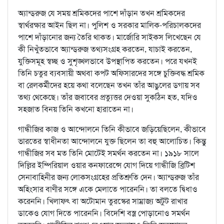
অ্যান্ড্‌রুজ যে সময় শ্রমিকদের পাশে দাঁড়ান তখন শ্রমিকদের
স্বার্থরক্ষার আইন ছিল না। পুলিশ ও সরকার মালিক-পরিচালকদের
পাশে দাঁড়ানোর জন্য তৈরি থাকত। মার্জোরি সাইকস লিখেছেন যে
কী নিখুঁতভাবে অ্যান্ড্‌রুজ তথ্যসংগ্রহ করতেন, যাচাই করতেন,
যুক্তিসমূহ স্বচ্ছ ও সুশৃঙ্খলভাবে উপস্থাপিত করতেন। পরে যখনই
তিনি চতুর ব্যবসায়ী অথবা কপট অফিসারদের সঙ্গে চুক্তিবদ্ধ শ্রমিক
বা রেলকর্মীদের হয়ে কথা বলেছেন তখন তাঁর আঙুলের ডগায় সব
তথ্য থেকেছে। তাঁর জবাবের প্রত্যুত্তর দেওয়া সুকঠিন হত, যদিও
সহজাত বিনয় তিনি কখনো হারাতেন না।
গান্ধীজির কাজ ও আন্দোলনে তিনি কীভাবে জড়িয়েছিলেন, কীভাবে
ভারতের স্বাধীনতা আন্দোলনে যুক্ত ছিলেন তা বহু আলোচিত। কিন্তু
গান্ধীজির সব মত তিনি মোটেই সমর্থন করতেন না। ১৯১৮ সালে
দিল্লির ইম্পিরিয়াল ওয়ার কনফারেন্সে যোগ দিয়ে গান্ধীজি ব্রিটিশ
সেনাবাহিনীর জন্য লোকসংগ্রহের প্রতিশ্রুতি দেন। অ্যান্ড্‌রুজ তাঁর
অহিংসার বাণীর সঙ্গে একে মেলাতে পারেননি। তা বলতে দ্বিধাও
করেননি। খিলাফৎ বা অটোমান তুরস্কের সাম্রাজ্য অটুট রাখার
ডাকেও যোগ দিতে পারেননি। বিদেশি বস্ত্র পোড়ানোও সমর্থন