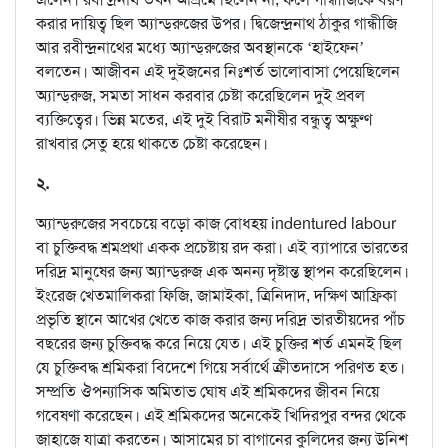
করার দায়িত্ব ছিল অ্যান্ড্‌রুজের উপর। দ্বিজেন্দ্রনাথ ঠাকুর গান্ধীজি
আর রবীন্দ্রনাথের মধ্যে অ্যান্ড্‌রুজের অবস্থানকে ‘হাইফেন’
বলতেন। আজীবন এই দুইজনের নিঃশর্ত ভালোবাসা পেয়েছিলেন
অ্যান্ড্‌রুজ, সমতা সাধন করবার চেষ্টা করেছিলেন দুই প্রবল
ব্যক্তিত্বের। ভিন্ন মতের, এই দুই বিরাট মনীষীর বন্ধুত্ব অক্ষুণ্ণ
রাখবার সেতু হয়ে থাকতে চেষ্টা করেছেন।
২.
অ্যান্ড্‌রুজের সবচেয়ে বড়ো কাজ বোধহয় indentured labour
বা চুক্তিবদ্ধ শ্রমপ্রথা একক প্রচেষ্টায় রদ করা। এই ব্যাপারে ভারতের
দরিদ্র মানুষের জন্য অ্যান্ড্‌রুজ এক অনন্য দৃষ্টান্ত স্থাপন করেছিলেন।
ইংরেজ খেতমালিকরা ফিজি, জামাইকা, ত্রিনিদাদ, দক্ষিণ আফ্রিকা
প্রভৃতি স্থানে আখের খেতে কাজ করার জন্য দরিদ্র ভারতীয়দের পাঁচ
বছরের জন্য চুক্তিবদ্ধ করে নিয়ে যেত। এই চুক্তির শর্ত এমনই ছিল
যে চুক্তিবদ্ধ শ্রমিকরা বিদেশে গিয়ে সর্বার্থে ক্রীতদাসে পরিণত হত।
সম্প্রতি ঔপন্যাসিক অমিতাভ ঘোষ এই শ্রমিকদের জীবন নিয়ে
গবেষণা করেছেন। এই শ্রমিকদের অনেকেই খিদিরপুর বন্দর থেকে
জাহাজে যাত্রা করতেন। আসামের চা বাগানের কুলিদের জন্য উনিশ