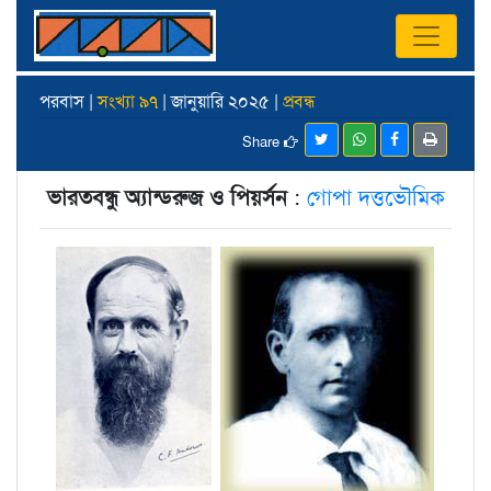
পরবাস |
সংখ্যা ৯৭
| জানুয়ারি ২০২৫ |
প্রবন্ধ
Share
ভারতবন্ধু অ্যান্ডরুজ ও পিয়র্সন
:
গোপা দত্তভৌমিক