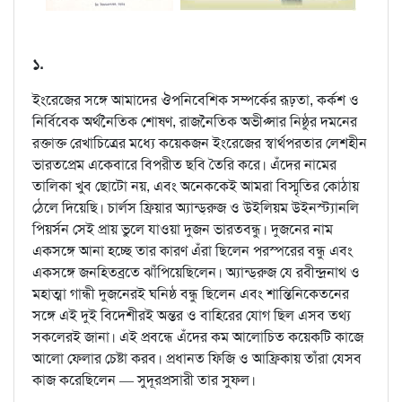
১.
ইংরেজের সঙ্গে আমাদের ঔপনিবেশিক সম্পর্কের রূঢ়তা, কর্কশ ও
নির্বিবেক অর্থনৈতিক শোষণ, রাজনৈতিক অভীপ্সার নিষ্ঠুর দমনের
রক্তাক্ত রেখাচিত্রের মধ্যে কয়েকজন ইংরেজের স্বার্থপরতার লেশহীন
ভারতপ্রেম একেবারে বিপরীত ছবি তৈরি করে। এঁদের নামের
তালিকা খুব ছোটো নয়, এবং অনেককেই আমরা বিস্মৃতির কোঠায়
ঠেলে দিয়েছি। চার্লস ফ্রিয়ার অ্যান্ড্‌রুজ ও উইলিয়ম উইনস্ট্যানলি
পিয়র্সন সেই প্রায় ভুলে যাওয়া দুজন ভারতবন্ধু। দুজনের নাম
একসঙ্গে আনা হচ্ছে তার কারণ এঁরা ছিলেন পরস্পরের বন্ধু এবং
একসঙ্গে জনহিতব্রতে ঝাঁপিয়েছিলেন। অ্যান্ড্‌রুজ যে রবীন্দ্রনাথ ও
মহাত্মা গান্ধী দুজনেরই ঘনিষ্ঠ বন্ধু ছিলেন এবং শান্তিনিকেতনের
সঙ্গে এই দুই বিদেশীরই অন্তর ও বাহিরের যোগ ছিল এসব তথ্য
সকলেরই জানা। এই প্রবন্ধে এঁদের কম আলোচিত কয়েকটি কাজে
আলো ফেলার চেষ্টা করব। প্রধানত ফিজি ও আফ্রিকায় তাঁরা যেসব
কাজ করেছিলেন — সুদূরপ্রসারী তার সুফল।