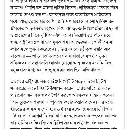
সালে কুড়ি হাজার বাষট্টি জন পুরুষ শ্রমিকের সঙ্গে মাত্র আট হাজার
সাতশো পঁচাশি জন মহিলা শ্রমিক ছিলেন। শ্রমিকদের পরিবার নিয়ে
আসতে দেওয়া হত না। অ্যান্ড্‌রুজ লক্ষ্য করেছিলেন শ্রমিকদের
মধ্যে আত্মহত্যার হার বেশি। প্রতি দশ হাজারে ন’শো ছাব্বিশ জন
শ্রমিকের আত্মহত্যার হিসেব দিয়ে অ্যান্ড্‌রুজ নিয়োগপ্রক্রিয়ার ছলনা
ও প্রতারণার দিকে দৃষ্টি আকর্ষণ করেন। নিয়োগ হত পাঁচ বছরের
জন্য, রাষ্ট্র নিয়ন্ত্রিত বাধ্যতামূলক শ্রম। অ্যান্ড্‌রুজ একে ক্রীতদাস
প্রথার সঙ্গে তুলনা করেছেন। চুক্তির সময়ে স্থিরীকৃত মজুরি আর
বাড়ত না — তা সে জিনিসপত্রের দাম বাজারে যতই বাড়ুক।
শ্রমিকদের বাসস্থানগুলি ঘোড়ার নোংরা আস্তাবলের মতোই ছিল,
মনুষ্যবাসযোগ্য নয়। স্বাস্থ্যব্যবস্থার হাল ছিল অতি খারাপ।
ভারতের ভাইসরয় লর্ড হার্ডিঞ্জ রিপোর্টটি পড়ে লন্ডনে ব্রিটিশ
সরকারের কাছে বিষয়টি উত্থাপন করেন। ভারত সচিবের কাছে
পাঠানোর জন্য কাগজপত্র তৈরি করতে অ্যান্ড্‌রুজ সাহায্য করেন।
তিনি চুক্তিবদ্ধ শ্রমপ্রথা সম্পূর্ণ বন্ধ করার প্রস্তাব রাখেন। এর মধ্যে
হার্ডিঞ্জের কার্যকাল শেষ হয়ে ভাইসরয় হলেন চেমসফোর্ড। তিনি
এই ব্যাপারে আগ্রহী ছিলেন না এবং অ্যান্ড্‌রুজকে পছন্দও করতেন
না। হার্ডিঞ্জ জানিয়েছিলেন ব্রিটিশ সরকার এই প্রথা রদ করতে