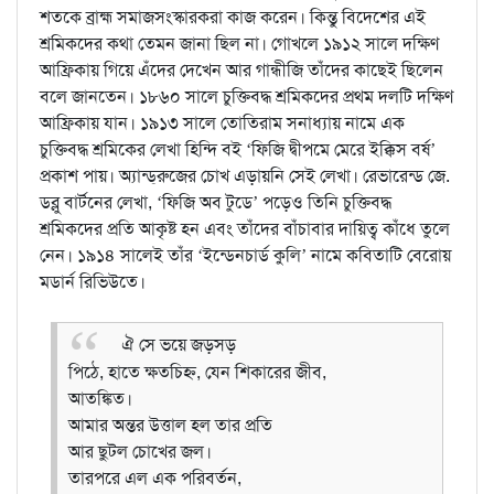
শতকে ব্রাহ্ম সমাজসংস্কারকরা কাজ করেন। কিন্তু বিদেশের এই
শ্রমিকদের কথা তেমন জানা ছিল না। গোখলে ১৯১২ সালে দক্ষিণ
আফ্রিকায় গিয়ে এঁদের দেখেন আর গান্ধীজি তাঁদের কাছেই ছিলেন
বলে জানতেন। ১৮৬০ সালে চুক্তিবদ্ধ শ্রমিকদের প্রথম দলটি দক্ষিণ
আফ্রিকায় যান। ১৯১৩ সালে তোতিরাম সনাধ্যায় নামে এক
চুক্তিবদ্ধ শ্রমিকের লেখা হিন্দি বই ‘ফিজি দ্বীপমে মেরে ইক্কিস বর্ষ’
প্রকাশ পায়। অ্যান্ড্‌রুজের চোখ এড়ায়নি সেই লেখা। রেভারেন্ড জে.
ডব্লু বার্টনের লেখা, ‘ফিজি অব টুডে’ পড়েও তিনি চুক্তিবদ্ধ
শ্রমিকদের প্রতি আকৃষ্ট হন এবং তাঁদের বাঁচাবার দায়িত্ব কাঁধে তুলে
নেন। ১৯১৪ সালেই তাঁর ‘ইন্ডেনচার্ড কুলি’ নামে কবিতাটি বেরোয়
মডার্ন রিভিউতে।
ঐ সে ভয়ে জড়সড়
পিঠে, হাতে ক্ষতচিহ্ন, যেন শিকারের জীব,
আতঙ্কিত।
আমার অন্তর উত্তাল হল তার প্রতি
আর ছুটল চোখের জল।
তারপরে এল এক পরিবর্তন,