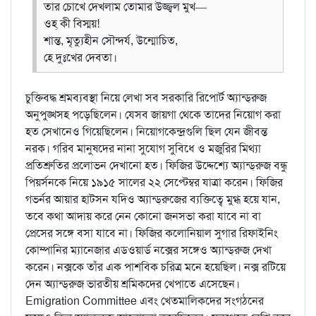
তার চোখে দেখলাম তোমার উজ্জ্বল মুখ—
ওহ্‌ কী বিস্ময়!
শান্ত, মৃত্যুহীন সৌন্দর্য, উন্মোচিত,
হে দুঃখের দেবতা।
চুক্তিবদ্ধ শ্রমব্যবস্থা নিয়ে লেখা সব সরকারি রিপোর্ট অ্যান্ড্‌রুজ
অনুপুঙ্খসহ পড়েছিলেন। যেসব জায়গা থেকে তাদের নিয়োগ করা
হত সেখানেও গিয়েছিলেন। নিয়োগকেন্দ্রগুলি ছিল যেন জীবন্ত
নরক। গরিব মানুষদের নানা সুযোগ সুবিধে ও মজুরির মিথ্যা
প্রতিশ্রুতির প্রলোভন দেখানো হত। ফিজির উদ্দেশ্যে অ্যান্ড্‌রুজ বন্ধু
পিয়র্সনকে নিয়ে ১৯১৫ সালের ২২ সেপ্টেম্বর যাত্রা করেন। ফিজির
গভর্নর আয়ার হাটসন যদিও অ্যান্ড্‌রুজের ব্যক্তিত্বে মুগ্ধ হয়ে যান,
তবে কথা আদায় করে নেন কোনো জনসভা করা যাবে না বা
প্রেসের সঙ্গে বসা যাবে না। ফিজির কলোনিয়াল সুগার রিফাইনিং
কোম্পানির ম্যানেজার এডওয়ার্ড নক্সের সঙ্গেও অ্যান্ড্‌রুজ দেখা
করেন। নক্সকে তাঁর এক পাশবিক চরিত্র মনে হয়েছিল। নক্স রটিয়ে
দেন অ্যান্ড্‌রুজ ভারতীয় শ্রমিকদের খেপাতে এসেছেন।
Emigration Committee এবং খেতমালিকদের সংগঠনের