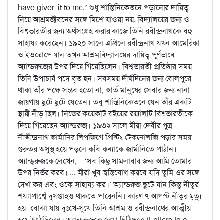
have given it to me.’ শুধু শান্তিনিকেতনে পড়ানোর দায়িত্ব
নিয়ে আশ্রমজীবনের সঙ্গে মিশে যাওয়া নয়, বিদ্যালয়ের জন্য ও
বিশ্বভারতীর জন্য অর্থসংগ্রহ করার কাজে তিনি রবীন্দ্রনাথকে বহু
সাহায্য করেছেন। ১৯২০ সালে এপ্রিলে রবীন্দ্রনাথ যখন আমেরিকা
ও ইওরোপে যান তখন আশ্রমবিদ্যালয়ের দায়িত্ব পূর্ণভাবে
অ্যান্ড্‌রুজের উপর দিয়ে গিয়েছিলেন। বিশ্বভারতী প্রতিষ্ঠার সময়
তিনি উপাচার্য পদে বৃত হন। সবসময় দীর্ঘদিনের জন্য বোলপুরে
থাকা তাঁর পক্ষে সম্ভব হতো না, আর্ত মানুষের সেবার জন্য নানা
জায়গায় ছুটে ছুটে যেতেন। তবু শান্তিনিকেতনে যেন তাঁর একটি
স্থায়ী নীড় ছিল। নিজের কয়েকটি বইয়ের রয়্যালটি বিশ্বভারতীকে
দিয়ে গিয়েছেন অ্যান্ড্‌রুজ। ১৯৩২ সালে মীরা দেবীর পুত্র
নীতীন্দ্রনাথ জার্মানির লিপজিগে প্রিন্টিং টেকনোলজি পড়ার সময়
গুরুতর অসুস্থ হয়ে পড়লে কবি কন্যাকে জার্মানিতে পাঠান।
অ্যান্ড্‌রুজকে লেখেন, – ‘সব কিছু সামলাবার জন্য আমি তোমার
উপর নির্ভর করব। ... মীরা খুব স্বস্তিবোধ করবে যদি তুমি ওর সঙ্গে
দেখা কর এবং ওকে সাহায্য কর।’ অ্যান্ড্‌রুজ ছুটে যান কিন্তু নীতুর
শয্যাপার্শ্বে দুসপ্তাহও থাকতে পারেননি। কারণ ৭ আগস্ট নীতুর মৃত্যু
হয়। বোঝা যায় দুঃখে-সুখে তিনি আশ্রম ও রবীন্দ্রনাথের আত্মীয়
হয়ে উঠেছিলেন। অ্যান্ড্‌রুজকে লেখা চিঠিপত্রে (Letters to a