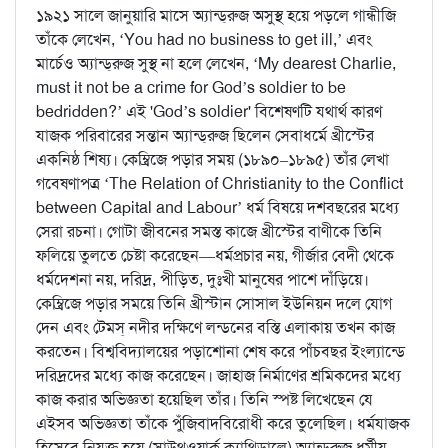
১৯২১ সালে জানুয়ারি মাসে অ্যান্ড্‌রুজ অসুস্থ হয়ে পড়লে গান্ধীজি
তাঁকে লেখেন, ‘You had no business to get ill,’ এবং
মার্চেও অ্যান্ড্‌রুজ সুস্থ না হলে লেখেন, ‘My dearest Charlie,
must it not be a crime for God’s soldier to be
bedridden?’ এই 'God’s soldier' বিশেষণটি যথার্থ কারণ
যাজক পরিবারের সন্তান অ্যান্ড্‌রুজ ছিলেন সেবাধর্মে খ্রীস্টের
একনিষ্ঠ শিষ্য। কেম্ব্রিজে পড়ার সময় (১৮৯০–১৮৯৫) তাঁর লেখা
গবেষণাপত্র ‘The Relation of Christianity to the Conflict
between Capital and Labour’ ধর্ম বিষয়ে দশবছরের মধ্যে
সেরা রচনা। গোটা জীবনের সমস্ত কাজে খ্রীস্টের বাণীকে তিনি
ফলিয়ে তুলতে চেষ্টা করেছেন—ধর্মপ্রচার নয়, গীর্জার বেদী থেকে
ধর্মদেশনা নয়, দরিদ্র, পীড়িত, দুঃখী মানুষের পাশে দাঁড়িয়ে।
কেম্ব্রিজে পড়ার সময়ে তিনি খ্রীস্টান সোসাল ইউনিয়ন দলে যোগ
দেন এবং টেমস্‌ নদীর দক্ষিণে লন্ডনের বস্তি এলাকায় তখন কাজ
করতেন। বিশ্ববিদ্যালয়ের পড়াশোনা শেষ করে পাঁচবছর ইংল্যান্ডে
দরিদ্রদের মধ্যে কাজ করেছেন। জাহাজ নির্মাণের শ্রমিকদের মধ্যে
কাজ করার অভিজ্ঞতা হয়েছিল তাঁর। তিনি স্পষ্ট লিখেছেন যে
এইসব অভিজ্ঞতা তাঁকে পুঁজিবাদবিরোধী করে তুলেছিল। ধর্মযাজক
হিসেবে নিযুক্ত হয়ে (সাউথওয়ার্ক ক্যাথিড্রালে) অ্যান্ড্‌রুজ ধর্মীয়