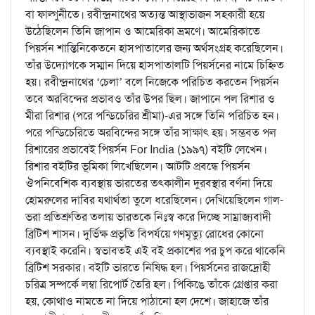
বা ফাল্গুনীতে। রবীন্দ্রনাথের অত্যন্ত আস্থাভাজন সহকারী হয়ে
উঠেছিলেন তিনি জাপান ও আমেরিকা ভ্রমণে। আমেরিকাতে
পিয়র্সন শান্তিনিকেতনে হাসপাতালের জন্য অর্থসংগ্রহ করেছিলেন।
তাঁর উদ্যোগকে সম্মান দিয়ে হাসপাতালটি পিয়র্সনের নামে চিহ্নিত
হয়। রবীন্দ্রনাথের ‘চেলা’ বলে নিজেকে পরিচিত করতেন পিয়র্সন
তবে অরবিন্দের প্রভাবও তাঁর উপর ছিল। জাপানে পল রিশার ও
মীরা রিশার (পরে পন্ডিচেরির শ্রীমা)-এর সঙ্গে তিনি পরিচিত হন।
পরে পন্ডিচেরিতে অরবিন্দের সঙ্গে তাঁর সাক্ষাৎ হয়। সম্ভবত পল
রিশারের প্রভাবেই পিয়র্সন For India (১৯৯৭) বইটি লেখেন।
রিশার বইটির ভূমিকা লিখেছিলেন। আটটি প্রবন্ধে পিয়র্সন
ঔপনিবেশিক ব্যবস্থায় ভারতের তৎকালীন দুরবস্থার বর্ণনা দিয়ে
হোমরুলের দাবির যথার্থতা তুলে ধরেছিলেন। দেখিয়েছিলেন গাল-
ভরা প্রতিশ্রুতির তলায় ভারতকে নিঃস্ব করে দিচ্ছে সাম্রাজ্যবাদী
ব্রিটিশ শাসন। দুর্ভিক্ষ প্রভৃতি বিপর্যয়ে গণমৃত্যু রোধের কোনো
ব্যবস্থাই করেনি। স্বভাবতই এই বই প্রকাশের পর চুপ করে থাকেনি
ব্রিটিশ সরকার। বইটি ভারতে নিষিদ্ধ হল। পিয়র্সনের রাজদ্রোহী
চরিত্র সম্পর্কে লম্বা রিপোর্ট তৈরি হল। পিকিঙে তাঁকে গ্রেপ্তার করা
হয়, কোথাও নামতে না দিয়ে পাঠানো হল দেশে। জাহাজে তাঁর