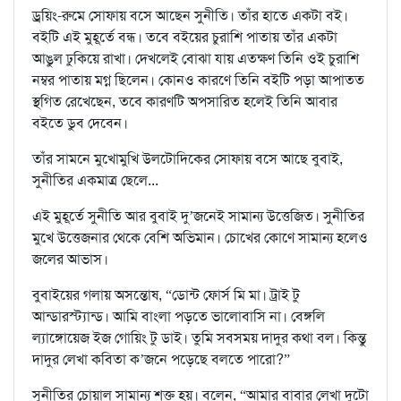
ড্রয়িং-রুমে সোফায় বসে আছেন সুনীতি। তাঁর হাতে একটা বই।
বইটি এই মুহূর্তে বন্ধ। তবে বইয়ের চুরাশি পাতায় তাঁর একটা
আঙুল ঢুকিয়ে রাখা। দেখলেই বোঝা যায় এতক্ষণ তিনি ওই চুরাশি
নম্বর পাতায় মগ্ন ছিলেন। কোনও কারণে তিনি বইটি পড়া আপাতত
স্থগিত রেখেছেন, তবে কারণটি অপসারিত হলেই তিনি আবার
বইতে ডুব দেবেন।
তাঁর সামনে মুখোমুখি উলটোদিকের সোফায় বসে আছে বুবাই,
সুনীতির একমাত্র ছেলে...
এই মুহূর্তে সুনীতি আর বুবাই দু’জনেই সামান্য উত্তেজিত। সুনীতির
মুখে উত্তেজনার থেকে বেশি অভিমান। চোখের কোণে সামান্য হলেও
জলের আভাস।
বুবাইয়ের গলায় অসন্তোষ, “ডোন্ট ফোর্স মি মা। ট্রাই টু
আন্ডারস্ট্যান্ড। আমি বাংলা পড়তে ভালোবাসি না। বেঙ্গলি
ল্যাঙ্গোয়েজ ইজ গোয়িং টু ডাই। তুমি সবসময় দাদুর কথা বল। কিন্তু
দাদুর লেখা কবিতা ক’জনে পড়েছে বলতে পারো?”
সুনীতির চোয়াল সামান্য শক্ত হয়। বলেন, “আমার বাবার লেখা দুটো