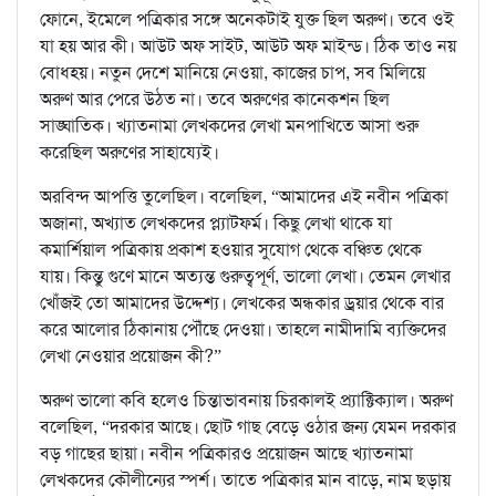
ফোনে, ইমেলে পত্রিকার সঙ্গে অনেকটাই যুক্ত ছিল অরুণ। তবে ওই
যা হয় আর কী। আউট অফ সাইট, আউট অফ মাইন্ড। ঠিক তাও নয়
বোধহয়। নতুন দেশে মানিয়ে নেওয়া, কাজের চাপ, সব মিলিয়ে
অরুণ আর পেরে উঠত না। তবে অরুণের কানেকশন ছিল
সাঙ্ঘাতিক। খ্যাতনামা লেখকদের লেখা মনপাখিতে আসা শুরু
করেছিল অরুণের সাহায্যেই।
অরবিন্দ আপত্তি তুলেছিল। বলেছিল, “আমাদের এই নবীন পত্রিকা
অজানা, অখ্যাত লেখকদের প্ল্যাটফর্ম। কিছু লেখা থাকে যা
কমার্শিয়াল পত্রিকায় প্রকাশ হওয়ার সুযোগ থেকে বঞ্চিত থেকে
যায়। কিন্তু গুণে মানে অত্যন্ত গুরুত্বপূর্ণ, ভালো লেখা। তেমন লেখার
খোঁজই তো আমাদের উদ্দেশ্য। লেখকের অন্ধকার ড্রয়ার থেকে বার
করে আলোর ঠিকানায় পৌঁছে দেওয়া। তাহলে নামীদামি ব্যক্তিদের
লেখা নেওয়ার প্রয়োজন কী?”
অরুণ ভালো কবি হলেও চিন্তাভাবনায় চিরকালই প্র্যাক্টিক্যাল। অরুণ
বলেছিল, “দরকার আছে। ছোট গাছ বেড়ে ওঠার জন্য যেমন দরকার
বড় গাছের ছায়া। নবীন পত্রিকারও প্রয়োজন আছে খ্যাতনামা
লেখকদের কৌলীন্যের স্পর্শ। তাতে পত্রিকার মান বাড়ে, নাম ছড়ায়