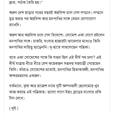
দ্রুত, পাঠক তৈরি হয়।”
অরুণ দেশ ছাড়ার পরের বছরই অরবিন্দ চলে গেল লন্ডনে। লন্ডনে
মুভ করার পর অরবিন্দ আর মনপাখির সঙ্গে তেমন যোগাযোগ
রাখেনি।
অরুণ আর অরবিন্দ চলে গেল বিদেশে। সোমেশ একা লেগে রইলেন
মনপাখির সঙ্গে। চাকরি, সংসার হাজারটা ঝামেলার মধ্যেও তিনি
মনপাখির দায়িত্ব ছাড়েননি। দু-হাতে সামলেছেন পত্রিকা।
তবে একা সোমেশের পক্ষে কি সম্ভব ছিল এই দীর্ঘ পথ চলা? এই
দীর্ঘ যাত্রায় ধীরে ধীরে বেশ কয়েকজন সহৃদয় সহযাত্রী পেয়েছেন
তিনি। তাঁরাও সোমেশের মতোই, মনপাখির হিতাকাঙ্ক্ষী, মনপাখির
অন্দরমহলের একজন।
বর্তমানে, তৃষা আর রাজেশ নামে দুটি অল্পবয়সী ছেলেমেয়ে খুব
কাজ করছে এই পত্রিকায়। ভালো লাগে ইয়াং ব্লাডের বাংলার প্রতি
টান দেখে।
( দুই )