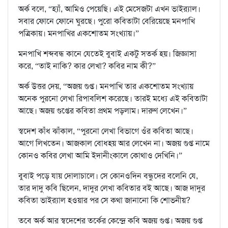
অর্ক বলে, “হ্যাঁ, আমিও পেয়েছি। এই মেসেজটা এখন ভাইর‍্যাল।
সবার ফোনে ফোনে ঘুরছে। পুরো কবিতাটা বেরিয়েছে মনপাখি
পত্রিকায়। মনপাখির একশোতম সংখ্যায়।”
মনপাখি শব্দবন্ধ কানে যেতেই বুবাই একটু সতর্ক হয়। জিজ্ঞাসা
করে, “তাই নাকি? কার লেখা? কবির নাম কী?”
অর্ক উত্তর দেয়, “অজয় গুপ্ত। মনপাখি তার একশোতম সংখ্যায়
অনেক পুরনো লেখা রিপাবলিশ করেছে। তারই মধ্যে এই কবিতাটা
আছে। অজয় গুপ্তের কবিতা প্রথম পড়লাম। দারুণ লেখেন।”
স্বদেশ কাঁধ ঝাঁকাল, “পুরনো লেখা বিভাগে ওঁর কবিতা আছে।
আগে লিখতেন। আজকাল বোধহয় আর লেখেন না। অজয় গুপ্ত নামে
কোনও কবির লেখা আমি ইদানীংকালে কোথাও দেখিনি।”
বুবাই পড়ে যায় দোলাচালে। সে কোনওদিন বন্ধুদের বলেনি যে,
তার দাদু কবি ছিলেন, দাদুর লেখা কবিতার বই আছে। আজ দাদুর
কবিতা ভাইর‍্যাল হওয়ার পর সে কথা জানানো কি শোভনীয়?
তবে অর্ক আর স্বদেশের তর্কের কেন্দ্রে কবি অজয় গুপ্ত। অজয় গুপ্ত