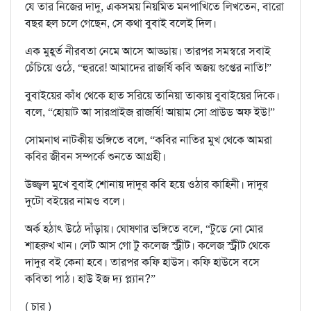
যে তার নিজের দাদু, একসময় নিয়মিত মনপাখিতে লিখতেন, বারো
বছর হল চলে গেছেন, সে কথা বুবাই বলেই দিল।
এক মুহূর্ত নীরবতা নেমে আসে আড্ডায়। তারপর সমস্বরে সবাই
চেঁচিয়ে ওঠে, “হুররে! আমাদের রাজর্ষি কবি অজয় গুপ্তের নাতি!”
বুবাইয়ের কাঁধ থেকে হাত সরিয়ে তানিয়া তাকায় বুবাইয়ের দিকে।
বলে, “হোয়াট আ সারপ্রাইজ রাজর্ষি! আয়াম সো প্রাউড অফ ইউ!”
সোমনাথ নাটকীয় ভঙ্গিতে বলে, “কবির নাতির মুখ থেকে আমরা
কবির জীবন সম্পর্কে শুনতে আগ্রহী।
উজ্জ্বল মুখে বুবাই শোনায় দাদুর কবি হয়ে ওঠার কাহিনী। দাদুর
দুটো বইয়ের নামও বলে।
অর্ক হঠাৎ উঠে দাঁড়ায়। ঘোষণার ভঙ্গিতে বলে, “টুডে নো মোর
শাহরুখ খান। লেট আস গো টু কলেজ স্ট্রীট। কলেজ স্ট্রীট থেকে
দাদুর বই কেনা হবে। তারপর কফি হাউস। কফি হাউসে বসে
কবিতা পাঠ। হাউ ইজ দ্য প্ল্যান?”
( চার )