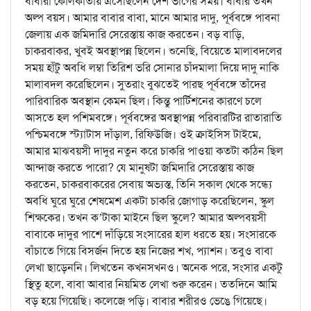
বাবারা কোলকাতায় এসেছিলেন দেশ ভাগের সময়। বাবার তখন
অল্প বয়স। আমার বাবার বাবা, মানে আমার দাদু, পূর্ববঙ্গে পাবনা
জেলায় এক জমিদারি সেরেস্তায় কাজ করতেন। বড় বাড়ি,
চাকরবাকর, খুবই অবস্থাপন্ন ছিলেন। শুনেছি, বিয়েতে মালাবদলের
সময় হাঁটু অবধি লম্বা তিরিশ ভরি সোনার চাঁদমালা দিয়ে দাদু নাকি
মালাবদল করেছিলেন। সুতরাং বুঝতেই পারছ পূর্ববঙ্গে তাঁদের
পারিবারিক অবস্থান কেমন ছিল। কিন্তু পার্টিশনের কারণে চলে
আসতে হল পশিমবঙ্গে। পূর্ববঙ্গের অবস্থাপন্ন পরিবারটির রাতারাতি
পশ্চিমবঙ্গে স্ট্যাটাস দাঁড়াল, রিফিউজি। ওই ক্রাইসিস টাইমে,
আমার মাঝবয়সী দাদুর নতুন করে চাকরি পাওয়া কতটা কঠিন ছিল
আন্দাজ করতে পারো? যে মানুষটা জমিদারি সেরেস্তায় কাজ
করতেন, চাকরবাকরের সেবায় অভ্যস্ত, তিনি সকাল থেকে সন্ধ্যে
অবধি ঘুরে ঘুরে শেষমেশ একটা চাকরি জোগাড় করেছিলেন, স্কুল
শিক্ষকের। তখন ক’টাকা মাইনে ছিল স্কুলে? আমার অল্পবয়সী
বাবাকে দাদুর পাশে দাঁড়িয়ে সংসারের হাল ধরতে হয়। সংসারকে
বাঁচাতে গিয়ে বিসর্জন দিতে হয় নিজের শখ, প্যাশন। তবুও বাবা
লেখা ছাড়েননি। লিখতেন কখনসখনও। অনেক পরে, সংসার একটু
স্থিতু হলে, বাবা আবার নিয়মিত লেখা শুরু করেন। ততদিনে আমি
বড় হয়ে গিয়েছি। কলেজে পড়ি। বাবার শরীরও ভেঙে গিয়েছে।