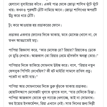
হেলানো বুবাইয়ের কাঁধে। একই পাত্র থেকে জোড়া শালিখ খুঁটে খুঁটে
খায়। কখনও পুরুষটি ঠোঁট নামিয়ে আনে। জোড়া শালিখের অপরটি
উঁচু করে ধরে ঠোঁট।
টুং করে আওয়াজ হয় প্রভাকরের ফোনে।
প্রভাকর একবার ফোনের দিকে তাকায়, তবে মেসেজ খোলে না, সে
তখন আড্ডাতেই মগ্ন।
পাপিয়া জিজ্ঞাসা করে, “কার মেসেজ রে? রিয়ার? রিয়াকেও ডেকে
নে মুভি দেখতে। আজকাল তো রিয়ার প্রেমে হাঁসফাঁস অবস্থা তোর।”
পাপিয়ার দিকে তাকিয়ে সোমনাথ উইঙ্ক করে। বলে, “রিয়ার নতুন
ফেসবুক পিপিটা দেখেছিস? কী হট মাইরি! সামলে রাখিস প্রভু।
পকেট না কাটা যায়।”
পাপিয়া আর সোমনাথের দিকে ভুরু কুঁচকে তাকায় প্রভাকর।
হোয়াটসঅ্যাপ মেসেজটা খুলতে খুলতে বলে, “যার যেদিকে চিন্তা।
পাপিয়া আজকাল তোকে খুব ল্যাজে খেলাচ্ছে, তাই না সোমনাথ।
ফর ইয়োর ইনফর্মেশন, রিয়া এখানে নেই। সাত দিনের জন্য দিল্লী