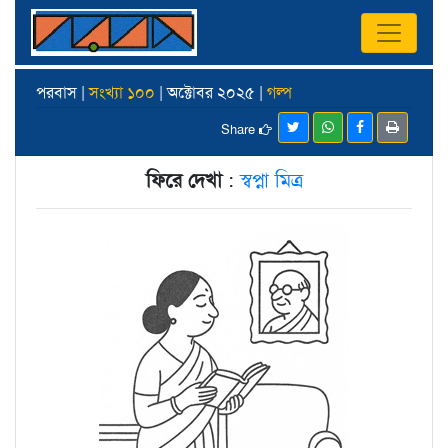
পরবাস |
সংখ্যা ১০০
| অক্টোবর ২০২৫ |
গল্প
Share
ফিরে দেখা
:
স্বপ্না মিত্র