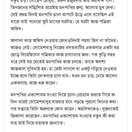
বন্ধুর স্বপ্ন। সোমেশ চৌধুরী, অরুণ মজুমদার আর অরবিন্দ পাল।
তিনজনের সম্মিলিত প্রচেষ্টায় মনপাখির জন্ম, আলোর মুখ দেখা।
সেই প্রথম দিনই মনপাখি ডানা ঝাপটে উড়ে এসে বসেছিল এই
বারো বাই পনেরো ফুট মাপের ঘরটায়। যে ঘরটা আজ পত্রিকা
অফিস।
আলাদা করে অফিস নেওয়ার কোনওদিনই পয়সা ছিল না তাঁদের।
আজও নেই। সোমেশবাবু নিজের বসতবাটির একতলার একটা ঘর
ছেড়ে দিয়েছিলেন পত্রিকার কাজ চালানোর জন্য। গত কুড়ি বছর
ধরে সেই ঘর থেকেই মনপাখির কাজ চলছে। তাতে অবশ্য
আজকাল সুবিধাই হয়। চা তেষ্টা লাগলে বা একটু গড়িয়ে নেওয়ার
ইচ্ছে হলে তিনি দোতলায় চলে যান। যখন মন চায়, নেমে আসেন
একতলায়, কাজ শুরু করেন।
মনপাখির একশোতম সংখ্যা নিয়ে প্ল্যান-প্রোগ্রাম করতে গিয়ে ক-
দিন ধরেই সোমেশবাবুর বারবার মনে পড়ছে পুরনো দিনের কথা।
গত সপ্তাহে তিনি অরুণকে ফোন করেন। অরবিন্দকেও। দুজনকেই
জিজ্ঞাসা করেছেন। মনপাখির একশোতম সংখ্যায় নতুন কী করা
যায় তাই নিয়ে মতামত জানাতে।