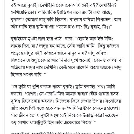
বই আছে বুবাই। দেখাইনি তোমাকে আমি সেই বই? দেখাইনি?
দেখিয়েছি তো। পারিবারিক ট্র্যাডিশন বলে একটা কথা আছে,
বুঝলে? তোমার দাদু কবি ছিলেন। বাংলায় কবিতা লিখতেন। আর
তাঁর নাতি হয়ে তুমি বাংলা পড়তে চাও না? ছিঃ বুবাই, ছিঃ।”
বুবাইয়ের মুখটা লাল হয়ে ওঠে। বলে, “হোয়াই আর ইউ টকিং
লাইক দিস, মা? দাদুর বই আছে, সেটা জানি আমি। কিন্তু ক’জনে
পড়েছে দাদুর বই? ক’জনে জানে দাদুর নাম? দাদু কবিতা
লিখতেন এ শুধু তোমার আর দিদার মুখে শুনেছি। কোনও কাগজ বা
পত্রিকায় দাদুর নাম দেখিনি। কেউ মনে রাখেনি অজয় গুপ্তকে। দাদু
ছিলেন শখের কবি।”
“সে তুমি যা খুশি বলতে পারো বুবাই। তুমি বলছো, শখ। আমি
বলবো, প্যাশন। লেখালেখি ছিল আমার বাবার বেঁচে থাকার রসদ।
দু’দণ্ড জিরোনোর অবসর। নিজেকে ফিরে দেখার উপায়। সংসারের
জাঁতাকলে পিষ্ট হতে হতে রক্তাক্ত ‘আমি’-র উপর চন্দনের প্রলেপ।
সারাজীবন তো মানুষটা সংসারেই নিজেকে উজাড় করে দিয়েছেন।
শুধু লেখার খাতাটুকুই ছিল তাঁর একেবারে নিজস্ব।”