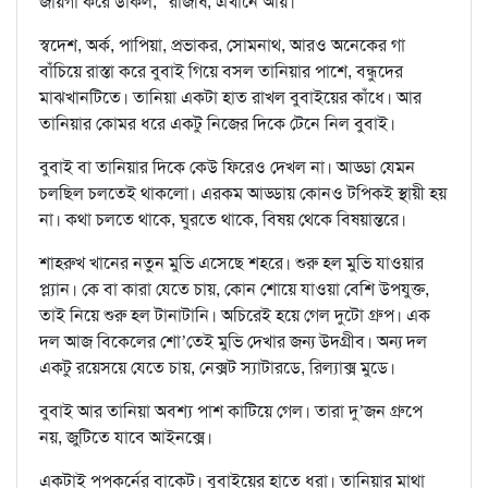
জায়গা করে ডাকল, “রাজর্ষি, এখানে আয়।”
স্বদেশ, অর্ক, পাপিয়া, প্রভাকর, সোমনাথ, আরও অনেকের গা
বাঁচিয়ে রাস্তা করে বুবাই গিয়ে বসল তানিয়ার পাশে, বন্ধুদের
মাঝখানটিতে। তানিয়া একটা হাত রাখল বুবাইয়ের কাঁধে। আর
তানিয়ার কোমর ধরে একটু নিজের দিকে টেনে নিল বুবাই।
বুবাই বা তানিয়ার দিকে কেউ ফিরেও দেখল না। আড্ডা যেমন
চলছিল চলতেই থাকলো। এরকম আড্ডায় কোনও টপিকই স্থায়ী হয়
না। কথা চলতে থাকে, ঘুরতে থাকে, বিষয় থেকে বিষয়ান্তরে।
শাহরুখ খানের নতুন মুভি এসেছে শহরে। শুরু হল মুভি যাওয়ার
প্ল্যান। কে বা কারা যেতে চায়, কোন শোয়ে যাওয়া বেশি উপযুক্ত,
তাই নিয়ে শুরু হল টানাটানি। অচিরেই হয়ে গেল দুটো গ্রুপ। এক
দল আজ বিকেলের শো’তেই মুভি দেখার জন্য উদগ্রীব। অন্য দল
একটু রয়েসয়ে যেতে চায়, নেক্সট স্যাটারডে, রিল্যাক্স মুডে।
বুবাই আর তানিয়া অবশ্য পাশ কাটিয়ে গেল। তারা দু’জন গ্রুপে
নয়, জুটিতে যাবে আইনক্সে।
একটাই পপকর্নের বাকেট। বুবাইয়ের হাতে ধরা। তানিয়ার মাথা