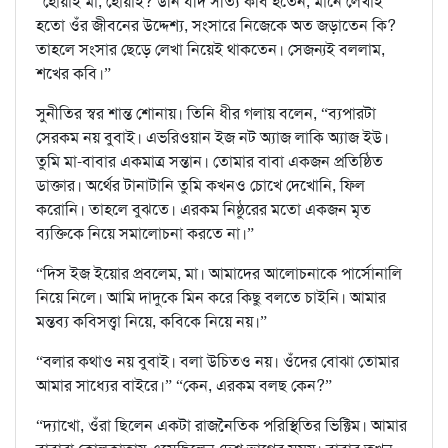
“হোয়াই মা, হোয়াই? উনি যদি সত্যি কবি হতেন, মানে লেখাই
হতো ওঁর জীবনের উদ্দেশ্য, সংসারে নিজেকে অত জড়াতেন কি?
তাহলে সংসার ছেড়ে লেখা নিয়েই থাকতেন। সেজন্যই বললাম,
শখের কবি।”
সুনীতির স্বর শান্ত শোনায়। তিনি ধীর গলায় বলেন, “ব্যপারটা
সেরকম নয় বুবাই। এভরিওয়ান ইজ নট অ্যাজ লাকি অ্যাজ ইউ।
তুমি মা-বাবার একমাত্র সন্তান। তোমার বাবা একজন প্রতিষ্ঠিত
ডাক্তার। অর্থের টানাটানি তুমি কখনও চোখে দেখোনি, ফিল
করোনি। তাহলে বুঝতে। এরকম নিষ্ঠুরের মতো একজন মৃত
ব্যক্তিকে নিয়ে সমালোচনা করতে না।”
“দিস ইজ ইয়োর প্রবলেম, মা। আমাদের আলোচনাকে পার্সোনালি
নিয়ে নিলে। আমি দাদুকে মিন করে কিছু বলতে চাইনি। আমার
মন্তব্য কবিসত্ত্বা নিয়ে, কবিকে নিয়ে নয়।”
“বলার কথাও নয় বুবাই। বলা উচিতও নয়। ওঁদের বোঝা তোমার
আমার সাধ্যের বাইরে।” “কেন, এরকম বলছ কেন?”
“দ্যাখো, ওঁরা ছিলেন একটা রাজনৈতিক পরিস্থিতির ভিক্টিম। আমার