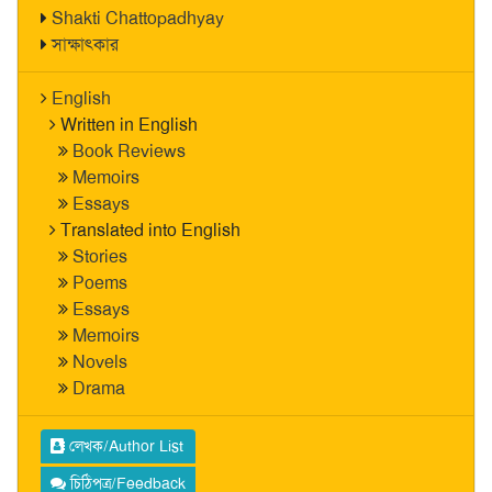
Shakti Chattopadhyay
সাক্ষাৎকার
English
Written in English
Book Reviews
Memoirs
Essays
Translated into English
Stories
Poems
Essays
Memoirs
Novels
Drama
লেখক/Author List
চিঠিপত্র/Feedback