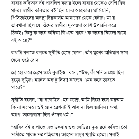
বাবার কবিতার বই পাবলিশ করার ইচ্ছে বাবার থেকেও বেশি ছিল
মা-র। স্বামীর কবিতার বই ছিল মা-র অহংকার। মাসিমনি,
পিসিভাইদের অবস্থা চিরকালই আমাদের থেকে বেটার। মা-র
ভাবখানা ছিল যে, ওঁদের স্বামীরা দু-পয়সা বেশি উপার্জন করে
ঠিকই। কিন্তু ক’জনে কবিতা লিখতে পারে? ক’জনের নিজের নামে
বই আছে?”
কথাটা বলতে বলতে সুনীতি হেসে ফেলে। তাঁর মুখের অভিমান সরে
হেসে ওঠে রোদ।
হো হো করে হেসে ওঠে বুবাইও। বলে, “উফ, কী সলিড প্রেম ছিল
বুড়ো-বুড়ির। হ্যাটস অফ টু দিদা! ক’জনে এমন করে ভাবতে
পারে?”
সুনীতি বলেন, “যা বলেছিস। ইন ফ্যাক্ট, আমি নিজে হলে করতাম
কি না সন্দেহ। ওই জেনারেশনটাই আলাদা ছিল জানিস। ক্ষমা,
ত্যাগ, ভালোবাসা ছিল ওঁদের ধর্ম।”
“হাবির বই ছাপাতে এত উৎসাহ ওল্ড লেডির। দু-চারটে কবিতা তো
পাঠাতে পারত পত্রপত্রিকায়। তাহলে দাদুর খ্যাতি হতো। সবাই