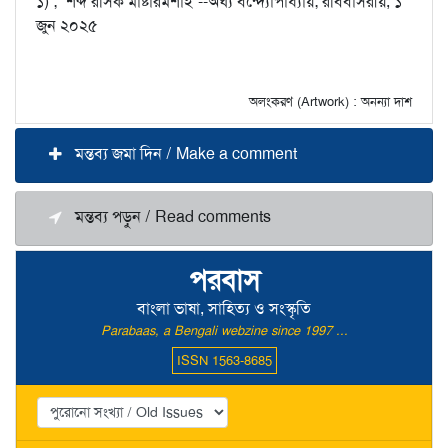
১) ; ‘শব্দ রসিক মাষ্টারমশাই’--অর্ঘ্য বন্দ্যোপাধ্যায়; রবিবাসরীয়, ১
জুন ২০২৫
অলংকরণ (Artwork) : অনন্যা দাশ
মন্তব্য জমা দিন / Make a comment
মন্তব্য পড়ুন / Read comments
পরবাস
বাংলা ভাষা, সাহিত্য ও সংস্কৃতি
Parabaas, a Bengali webzine since 1997 ...
ISSN 1563-8685