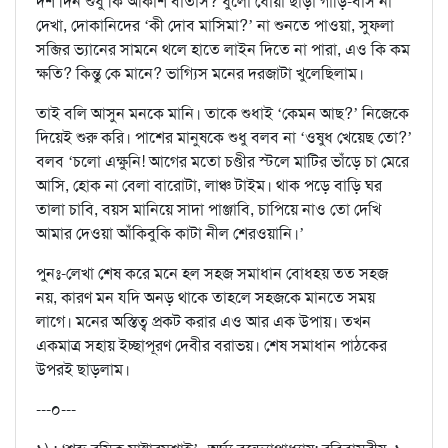
দশ দিন শুধু কি আকাশ বাতাস? ধুলো ধোঁয়া ছাড়া গাড়ি-বাস না
দেখা, দোকানিদের ‘কী দোব মাসিমা?’ না শুনতে পাওয়া, সুফলা
সব্জির ভ্যানের সামনে থলে হাতে লাইন দিতে না পারা, এও কি কম
ক্ষতি? কিন্তু কে মানে? ভাগ্যিস মনের দরজাটা খুলেছিলাম।
তাই বলি আসুন মনকে মানি। তাকে শুধাই ‘কেমন আছ?’ নিজেকে
দিয়েই শুরু করি। পাশের মানুষকে শুধু বলব না ‘ওষুধ খেয়েছ তো?’
বলব ‘চলো এক্ষুনি! আগের মতো চণ্ডীর স্টলে মাটির ভাঁড়ে চা মেরে
আসি, হোক না বেলা বারোটা, লাঞ্চ টাইম। থাক পড়ে বাড়ি ঘর
তালা চাবি, বয়স মানিয়ে সাদা পাঞ্জাবি, চাপিয়ে নাও তো দেখি
আমার দেওয়া আঁকিবুকি কাটা নীল শেরওয়ানি।’
পুনঃ-লেখা শেষ করে মনে হল সহজ সমাধান বোধহয় তত সহজ
নয়, কারণ মন যদি অনড় থাকে তাহলে সহজকে মানতে সময়
লাগে। মনের অস্তিত্ব প্রকট করার এও আর এক উপায়। তখন
একমাত্র সহায় ইচ্ছাপূরণ দেবীর বরাভয়। শেষ সমাধান পাঠকের
উপরই ছাড়লাম।
---০---