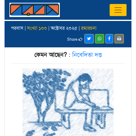
পরবাস |
সংখ্যা ১০০
| অক্টোবর ২০২৫ |
রম্যরচনা
Share
কেমন আছেন?
:
নিবেদিতা দত্ত