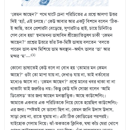
‘কেমন আছেন?’ পথে ঘাটে চেনা পরিচিতের এ প্রশ্নে আলগা উত্তর
দিই ‘হ্যাঁ, এই চলছে।’ কেউ আবার আর একটু বিশদে বলেন ‘ঠিক-
ই আছি, তবে প্রেশারটা বেড়েছে, সুগারটাও হাই, চায়ে চিনিটাও
গেল বোধ হয়!’ স্বনামধন্য ভাষাবিদ শ্রীজ্যোতিভূষণ চাকী ‘কেমন
আছেন?’ প্রশ্নের উত্তরে তাঁর টক-মিষ্টি ভাষায় বলতেন ‘বলতে
পারেন ভাল-মন্দ মিশিয়ে ভাম অবস্থান--অর্থাৎ ভালর ‘ভা’ আর
(১)
মন্দর ‘ম’—'
কোনো ভাষাতেই কেউ বলে না বোধ হয় ‘তোমার মন কেমন
আছে?’ ওটা তো মাপা যায় না, দেখাও যায় না, তাই ধর্তব্যের
মধ্যেও আসে না। ‘কেমন আছেন?’ প্রশ্নে মনের খবর থাকা বা না
থাকাটা তাই জরুরিও নয়। কিন্তু কেউ যদি সোজা বলেন ‘আমি
ডিপ্রেসড’ তার জন্য আছেন মনস্তাত্বিক। আছে কাউন্সেলিং।
আমাকে একবার এক পরিচিতকে নিয়ে যেতে হয়েছিল কাউন্সেলিং-
এর জন্য। স্পষ্টতই সে ভালো ছিল না, কেমন জানি উদাস উদাস,
সাড়া দেয় না, রাতে ঘুমায় না। এটা ঠিক কোভিডের পরপরই।
যাইহোক গেলাম নিয়ে। ঝাঁ-তকতকে ক্লিনিক, ঘষা কাঁচ ঘেরা খোপে