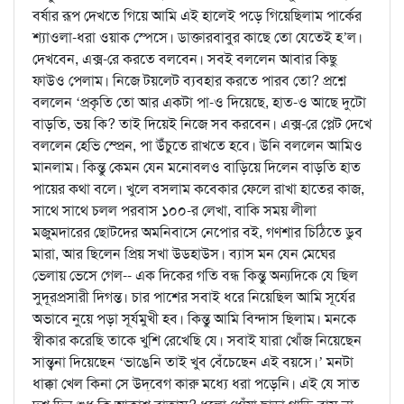
বর্ষার রূপ দেখতে গিয়ে আমি এই হালেই পড়ে গিয়েছিলাম পার্কের
শ্যাওলা-ধরা ওয়াক স্পেসে। ডাক্তারবাবুর কাছে তো যেতেই হ’ল।
দেখবেন, এক্স-রে করতে বলবেন। সবই বললেন আবার কিছু
ফাউও পেলাম। নিজে টয়লেট ব্যবহার করতে পারব তো? প্রশ্নে
বললেন ‘প্রকৃতি তো আর একটা পা-ও দিয়েছে, হাত-ও আছে দুটো
বাড়তি, ভয় কি? তাই দিয়েই নিজে সব করবেন। এক্স-রে প্লেট দেখে
বললেন হেভি স্প্রেন, পা উঁচুতে রাখতে হবে। উনি বললেন আমিও
মানলাম। কিন্তু কেমন যেন মনোবলও বাড়িয়ে দিলেন বাড়তি হাত
পায়ের কথা বলে। খুলে বসলাম কবেকার ফেলে রাখা হাতের কাজ,
সাথে সাথে চলল পরবাস ১০০-র লেখা, বাকি সময় লীলা
মজুমদারের ছোটদের অমনিবাসে নেপোর বই, গণশার চিঠিতে ডুব
মারা, আর ছিলেন প্রিয় সখা উডহাউস। ব্যাস মন যেন মেঘের
ভেলায় ভেসে গেল-- এক দিকের গতি বন্ধ কিন্তু অন্যদিকে যে ছিল
সুদূরপ্রসারী দিগন্ত। চার পাশের সবাই ধরে নিয়েছিল আমি সূর্যের
অভাবে নুয়ে পড়া সূর্যমুখী হব। কিন্তু আমি বিন্দাস ছিলাম। মনকে
স্বীকার করেছি তাকে খুশি রেখেছি যে। সবাই যারা খোঁজ নিয়েছেন
সান্ত্বনা দিয়েছেন ‘ভাঙেনি তাই খুব বেঁচেছেন এই বয়সে।’ মনটা
ধাক্কা খেল কিনা সে উদ্‌বেগ কারু মধ্যে ধরা পড়েনি। এই যে সাত