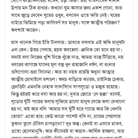
খোপে কাউন্সেলাররা বসেন, চড়া ফিজ। ওঁরা বাতলাবেন নানান
উপায় মন ঠিক রাখার। কখনো ঘুম আসার জন্য একশ গোনা, তার
সাথে জুড়ে দেবেন ঘুমের ওষুধ, বলবেন ওতে ক্ষতি নেই। ঘরের
বাইরে ঝিমিয়ে পড়া কালিবর্ণ সব মানুষ। সঙ্গে আত্মীয় পরিজন?
অবশ্যই আছেন।
মাস খানেক গিয়ে ইতি টানলাম। ভাবতে বসলাম এই অব্দি মানুষটা
এল কেন। উত্তর পেলাম, হয়ত অবহেলা--ক্রনিক তো মনে হয় না।
সদাই বলা নিজের খুশি নিজে খুঁজে নাও, আমরা ব্যস্ত টিভিতে, নয়
খবরের কাগজে যাদের মূল বস্তু খুন রাহাজানি ধর্ষণ, বা রংদার
গুলিগোলা-ভরা সিনেমা। আর তা নয়ত রয়েছি অধুনা আত্মার
আত্মীয় মোবাইলে মশগুল। অথচ বাড়িতে ক্যারম, চাইনিজ চেকার,
ব্রেনভিটা এমনকি নেহাত সাদাসিধে সাপলুডো ও মজুত রয়েছে।
কিন্তু হইহই করে বসা আর হয় না, দুবার জোরে ‘লে ছক্কা’ বলেই,
লুডোর ঘুঁটি পায়ের তলায় লুকিয়ে ভালো মানুষ সেজে কলা দেখানো
হয় না, কই আর বলি ‘আমার সব ঘুঁটি ঘরে গ্যাছে আর কি খেলবি
তোরা!’ এতো ছার; কেউ কারো পাশেই বসি না, চায়ের পেয়ালায়
তুফান তুলে টেবিল চাপড়ানো? দূর অস্ত। কেনই বা এসবে মাতব,
ওতো ছেলেমানুষি। আর কীসেরই বা অভাব--আর্থিক স্বাচ্ছল্য, তার