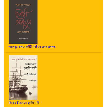
পুত্রবধূর কলমে গৌরী আইয়ুব এবং প্রসঙ্গত
বিশ্বের ইতিহাসে হুগলি নদী