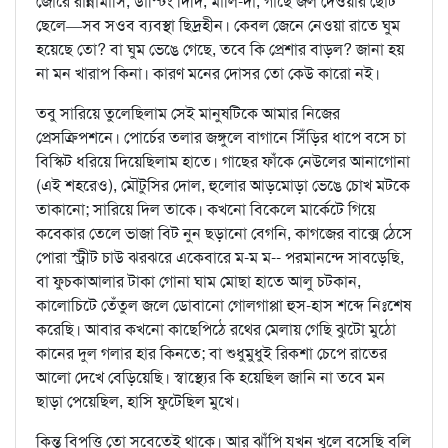
জোরে রান্নামাসি, ডাস্টিং দিদি, মালি-দা, গাছে জল দেওয়ার ছোট
ছেলে—সব সওব ব্যবস্থা ছিদ্রহীন। কেবল জেনে নেওয়া রাতে ঘুম
হয়েছে তো? বা ঘুম ভেঙে গেছে, তবে কি প্রেশার বাড়ল? জানা হয়
না মন খারাপ কিনা। কারণ মনের দোসর তো কেউ কারো নই।
তবু সারিয়ে তুলেছিলাম সেই মানুষটিকে আমার নিজের
প্রেসক্রিপশনে। পোর্চের তলার জঙ্গুলে বাগানে সিঁড়ির ধাপে বসে চা
বিস্কিট ধরিয়ে দিয়েছিলাম হাতে। গাছের ফাঁকে নেউলের আনাগোনা
(এই শহরেও), মৌটুসির দোল, হুলোর আড়মোড়া ভেঙে চোখ মটকে
তাকানো; সারিয়ে দিল তাকে। কখনো বিকেলে মার্কেটে গিয়ে
কবেকার তেলে ভাজা বিট নুন ছড়ানো বেগনি, কাগজের বাক্সে ঠেসে
পোরা স্ট্রীট চাউ ঝরঝরে একেবারে ম-ম ম-- পরমানন্দে সাবড়েছি,
বা ফুচকাআলার টাকা গোনা ঘাম মোছা হাতে আলু চটকান,
কালোচিটে তেঁতুল জলে ডোবানো গোলগাপ্পা হুস-হাস শব্দে নিঃশেষ
করেছি। আবার কখনো কাছেপিঠে রথের মেলায় গেছি ঝুটো মুঠো
কানের দুল গলার হার কিনতে; বা শুধুমুধুই রিকশা চেপে রাতের
আলো দেখে বেড়িয়েছি। স্বাস্থ্যের কি হয়েছিল জানি না তবে মন
ছাড়া পেয়েছিল, হাসি ফুটেছিল মুখে।
কিন্তু বিপত্তি তো সবেতেই থাকে। আর ঝাঁপি যখন খুলে বসেছি বলি