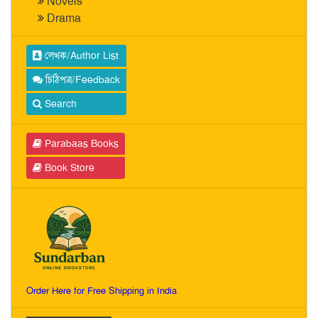
Novels
Drama
লেখক/Author List
চিঠিপত্র/Feedback
Search
Parabaas Books
Book Store
Order Here for Free Shipping in India