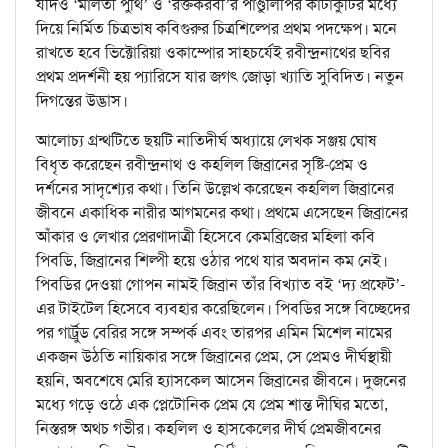
যদিও ‘মালতী পুঁথি’ ও ‘রক্তকরবী’র পাণ্ডুলিপির কাটাকুটির মধ্যে
দিয়ে নির্মিত চিত্রভাষ কবিগুরুর চিত্রশিল্পের প্রথম পদক্ষেপ। মনে
রাখতে হবে ভিক্টোরিয়া ওকাম্পোর সাহচর্যেই রবীন্দ্রনাথের ছবির
প্রথম প্রদর্শনী হয় প্যারিসে যার জগৎ জোড়া খ্যাতি সুবিদিত। নতুন
দিগন্তের উদ্ভাস।
আলোচ্য গ্রন্থটিতে ছয়টি নাতিদীর্ঘ অধ্যায়ে লেখক সঞ্জয় ঘোষ
বিধৃত করেছেন রবীন্দ্রনাথ ও কহলিল জিব্রানের সৃষ্টি-প্রেম ও
দর্শনের সাদৃশ্যের কথা। তিনি উল্লেখ করেছেন কহলিল জিব্রানের
জীবনে একাধিক নারীর আগমনের কথা। প্রথমে এসেছেন জিব্রানের
আঁকার ও লেখার প্রেরণাদাত্রী হিসেবে কেমব্রিজের মহিলা কবি
পিবডি, জিব্রানের শিল্পী হয়ে ওঠার পথে যার অবদান কম নেই।
পিবডির দেওয়া গোপন নামই জিব্রান তাঁর বিখ্যাত বই ‘দ্য প্রফেট’-
এর টাইটেল হিসেবে ব্যবহার করেছিলেন। পিবডির সঙ্গে বিচ্ছেদের
পর গার্ট্রুড বেরির সঙ্গে সম্পর্ক এবং তারপর এমিন মিশেল নামের
একজন উঠতি নায়িকার সঙ্গে জিব্রানের প্রেম, সে প্রেমও দীর্ঘস্থায়ী
হয়নি, অবশেষে মেরি হ্যাসকেল আসেন জিব্রানের জীবনে। দুজনের
মধ্যে গড়ে ওঠে এক প্লেটোনিক প্রেম যে প্রেম শান্ত দীঘির মতো,
নিস্তরঙ্গ অথচ গভীর। কহলিল ও হাসকেলের দীর্ঘ প্রেমজীবনের