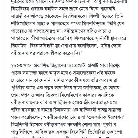
দুজনের মধ্যে কোনো ব্যক্তিগত সম্পর্ক ছিল না। আধুনিক চিত্রকলায়
কিউবিজম ধারাকে কহলিল সহজ ভাবে মেনে নিতে পারেননি,
সারাজীবন আঁকড়ে থেকেছেন সিম্বলিজমকে। শিল্পী হিসেবে তিনি
দাঁড়িয়েছিলেন প্রাচ্য ও পাশ্চাত্যের পথের মিলনবিন্দুতে, তিনি যেন
প্রাচ্যেরও না পাশ্চাত্যেরও না। রবীন্দ্রনাথের ছবিও প্রাচ্য ও
পাশ্চাত্যের সীমা অতিক্রম করে বিশ্ব শিল্পজগতে সুনির্দিষ্ট স্থান করে
নিয়েছিল। বিনোদবিহারী মুখোপাধ্যায় বলেছিলেন, ‘ছবির ক্ষেত্রে
রবীন্দ্রনাথ পরম্পরাকে স্বীকার করেন নি।’
১৯২৩ সালে প্রকাশিত জিব্রানের ‘দ্য প্রফেট’ গ্রন্থটি সারা বিশ্বের
পাঠক সমাজের কাছে আদৃত হলেও সমালোচকরা এই বইকে
সেভাবে মান্যতা দেননি। যদিও পরবর্তী সময়ে তাঁর কাব্য সারা
পৃথিবীর কাছে এক নতুন ভাষা নিয়ে সাড়া জাগিয়েছে, যে ভাষায়
প্রেম, ঈশ্বর ও আধ্যাত্মিকতা মিলেমিশে একাকার। অন্যদিকে
রবীন্দ্রনাথ মূলত কবি ও সাহিত্যিক হয়েও জীবনের প্রান্তসময়ে
ছবির ব্যাকরণের বাইরে চিত্রকলায় এক ব্যতিক্রমী স্বতন্ত্র সাম্রাজ্য
পত্তন করেছিলেন, অবনীন্দ্রনাথের ভাষায় যা ‘ভলকানিক ইরাপশন’।
চিত্রশিল্পী হিসেবে রবীন্দ্রনাথের পদধ্বনি শোনা যায় ‘পূরবী’র
পাণ্ডুলিপিতে, আবিষ্কারক একজন বিদেশিনী ভিক্টোরিয়া ওকাম্পো,