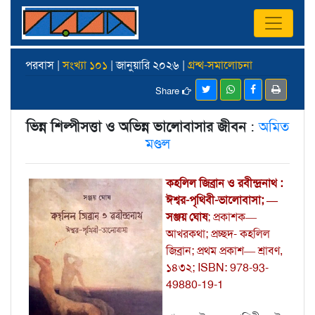
পরবাস |
সংখ্যা ১০১
| জানুয়ারি ২০২৬ |
গ্রন্থ-সমালোচনা
Share
ভিন্ন শিল্পীসত্তা ও অভিন্ন ভালোবাসার জীবন
:
অমিত
মণ্ডল
কহলিল জিব্রান ও রবীন্দ্রনাথ :
ঈশ্বর-পৃথিবী-ভালোবাসা; —
সঞ্জয় ঘোষ
; প্রকাশক—
আখরকথা; প্রচ্ছদ- কহলিল
জিব্রান; প্রথম প্রকাশ— শ্রাবণ,
১৪৩২; ISBN: 978-93-
49880-19-1