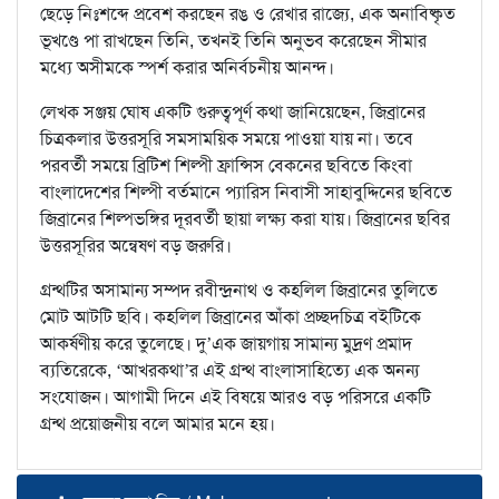
ছেড়ে নিঃশব্দে প্রবেশ করছেন রঙ ও রেখার রাজ্যে, এক অনাবিষ্কৃত
ভূখণ্ডে পা রাখছেন তিনি, তখনই তিনি অনুভব করেছেন সীমার
মধ্যে অসীমকে স্পর্শ করার অনির্বচনীয় আনন্দ।
লেখক সঞ্জয় ঘোষ একটি গুরুত্বপূর্ণ কথা জানিয়েছেন, জিব্রানের
চিত্রকলার উত্তরসূরি সমসাময়িক সময়ে পাওয়া যায় না। তবে
পরবর্তী সময়ে ব্রিটিশ শিল্পী ফ্রান্সিস বেকনের ছবিতে কিংবা
বাংলাদেশের শিল্পী বর্তমানে প্যারিস নিবাসী সাহাবুদ্দিনের ছবিতে
জিব্রানের শিল্পভঙ্গির দূরবর্তী ছায়া লক্ষ্য করা যায়। জিব্রানের ছবির
উত্তরসূরির অন্বেষণ বড় জরুরি।
গ্রন্থটির অসামান্য সম্পদ রবীন্দ্রনাথ ও কহলিল জিব্রানের তুলিতে
মোট আটটি ছবি। কহলিল জিব্রানের আঁকা প্রচ্ছদচিত্র বইটিকে
আকর্ষণীয় করে তুলেছে। দু’এক জায়গায় সামান্য মুদ্রণ প্রমাদ
ব্যতিরেকে, ‘আখরকথা’র এই গ্রন্থ বাংলাসাহিত্যে এক অনন্য
সংযোজন। আগামী দিনে এই বিষয়ে আরও বড় পরিসরে একটি
গ্রন্থ প্রয়োজনীয় বলে আমার মনে হয়।