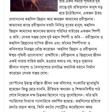
প্রায় একই সময়ে পৃথিবীর দুই
প্রান্তে দুই প্রতিভাবান মানুষ বড়
হয়ে উঠেছিলেন, একজন উত্তর
লেবাননের কহলিল জিব্রান আর অন্যজন আমাদের রবীন্দ্রনাথ।
আমাদের কাছে রবীন্দ্রনাথ যতটা নিবিড় বৃত্তের মানুষ, কহলিল
জিব্রান আমাদের অনেকের জানার পরিধির বাইরের একজন শিল্পী
ও কবি। লেখক সঞ্জয় ঘোষ দুই মহান শিল্পী ও কবি— রবীন্দ্রনাথ ও
কহলিল জিব্রানের যাপিত জীবন এবং তাঁদের শিল্পীসত্তা ও
কবিসত্তার নিরন্তর খোঁজ করেছেন ‘কহলিল জিব্রান ও রবীন্দ্রনাথ
ঈশ্বর-পৃথিবী-ভালোবাসা’ গ্রন্থটিতে। রবীন্দ্রনাথ ও জিব্রানের জীবন
একই ধারায় বাহিত হয়নি, হওয়ার কথাও নয়, তবুও দুজনের
জীবনে সাদৃশ্য ও বৈসাদৃশ্যের চালচিত্র তথ্যনিষ্ঠ বয়ানে নির্মাণ
করেছেন লেখক সঞ্জয় ঘোষ।
বোস্টনের উদ্বাস্তু বস্তিতে জীবন শুরু খলিলের, সংকটের মুখোমুখি
হয়েছেন কিন্তু হেরে যাননি, রীতিমত অধ্যয়ন ও শিক্ষানবিশীর পাঠ
শেষে নিজেকে দক্ষ চিত্রকর হিসেবে গড়ে তুলেছিলেন। তাঁর ছবি
প্যারিসের বিখ্যাত গ্যালারিতে প্রদর্শিত হয়েছে। কহলিলের ছবিতে
রদ্যাঁর প্রভাব আছে, তিনি রদ্যাঁর পোর্ট্রেটও করেছিলেন অথচ