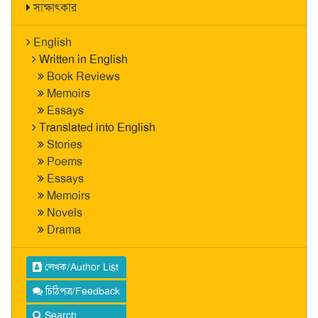
সাক্ষাৎকার
English
Written in English
Book Reviews
Memoirs
Essays
Translated into English
Stories
Poems
Essays
Memoirs
Novels
Drama
লেখক/Author List
চিঠিপত্র/Feedback
Search