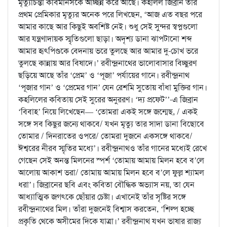
মৃত্যুচিন্তা কবিমানসকে আচ্ছন্ন করে আছে। কহলিল জিব্রান তাঁর
প্রথম প্রেমিকার মৃত্যুর অনেক পরে লিখছেন, ‘আজ এত বছর পরে
আমার কাছে আর কিছুই অবশিষ্ট নেই। শুধু সেই সুন্দর স্বপ্নগুলো
আর যন্ত্রণাদায়ক স্মৃতিগুলো ছাড়া। অদৃশ্য ডানা ঝাপটানো শব্দ
আমার হৃৎপিণ্ডকে বেদনায় ভরে তুলছে আর আমার দু-চোখ ভরে
তুলছে কান্নায় আর বিষাদে।’ রবীন্দ্রনাথের ভালোবাসার বিচ্ছুরণ
ছড়িয়ে আছে তাঁর ‘প্রেম’ ও ‘পূজা’ পর্যায়ের গানে। রবীন্দ্রনাথ
‘পূজার গান’ ও ‘প্রেমের গান’ যেন রেশমি সুতোয় বাঁধা মুক্তির গান।
কহলিলের কবিতায় সেই সুরের অনুররণ। ‘দ্য প্রফেট’’-এ জিব্রান
‘বিবাহ’ নিয়ে লিখেছেন— ‘তোমরা একই সঙ্গে জন্মেছ, / একই
সঙ্গে সব কিছুর জন্যে থাকবে/ যখন মৃত্যু তার সাদা ডানা বিছোবে
তোমার / দিনরাতের ওপরে/ তোমরা দুজনে একসঙ্গে থাকবে/
ঈশ্বরের নীরব স্মৃতির মধ্যে’। রবীন্দ্রনাথও তাঁর গানের মধ্যেই রেখে
গেছেন সেই অনন্ত মিলনের স্পর্শ ‘তোমায় আমায় মিলন হবে ব’লে
আলোয় আকাশ ভরা/ তোমায় আমায় মিলন হবে ব’লে ফুল্ল শ্যামল
ধরা’। জিব্রানের ছবি এবং কবিতা বৌদ্ধিক অভ্যাস নয়, তা যেন
আধ্যাত্মিক জগৎকে ছোঁয়ার চেষ্টা। এখানেই তাঁর সৃষ্টির সঙ্গে
রবীন্দ্রনাথের মিল। তাঁরা দুজনেই বিশ্বাস করতেন, ‘শিল্প হচ্ছে
প্রকৃতি থেকে অসীমের দিকে যাত্রা।’ রবীন্দ্রনাথ যখন ভাষার রাজ্য