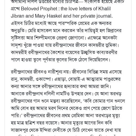
অসামান্য দলিল উভয়ের মধ্যের চিঠিপত্র— সংকলিত হয়েছে একটি
গ্রন্থে Beloved Prophet : the love letters of Khalil
Jibran and Mary Haskel and her private journal.
এইসব চিঠির মধ্যেই আছে পারস্পরিক প্রেমের এক অন্যতর
অনুভূতি। মেরি হাসকেল মনে করতেন তাঁর দায়িত্বই হল জিব্রানের
সৃষ্টিসত্তা আর শিল্পীমনকে প্রেরণা জোগানো। এক্ষেত্রে অনেকটা
সাদৃশ্য খুঁজে পাওয়া যায় রবীন্দ্রনাথের জীবনে কাদম্বরীর ভূমিকা।
কাদম্বরীই রবীন্দ্রনাথের কৈশোর বয়েসের উচ্ছ্বসিত কাব্যতরণীর
পালে হাওয়া তুলে পূর্ণতার কূলের দিকে ঠেলে দিয়েছিলেন।
রবীন্দ্রনাথের জীবনও নারীশূন্য নয়। জীবনের বিভিন্ন সময় এসেছে
রানু, কাদম্বরী, ওকাম্পো। এছাড়া, বোম্বাই-এ আত্মারাম পাণ্ডুরঙ্গের
কন্যা আনার সঙ্গে রবীন্দ্রনাথের হৃদ্যতার কথা আমরা জানি।
আনাকে রবীন্দ্রনাথ নলিনী নামটিও উপহার দেন। যে আনা তরখড়
রবীন্দ্রনাথের গান শুনে মন্তব্য করেছিলেন, ‘কবি তোমার গান শুনলে
আমি বোধ হয় আমার মরণ দিনের থেকেও প্রাণ পেয়ে জেগে উঠতে
পারি।’ রবীন্দ্রনাথের জীবনের প্রথম প্রেমিকা আনা তরখড়ের মৃত্যু
হয় মাত্র ছত্রিশ বছর বয়েসে। আনার মৃত্যুর আগের দিন কবি
সাজাদপুর থেকে ইন্দিরা দেবীকে যে চিঠি লেখেন তাতে দেখা যায়