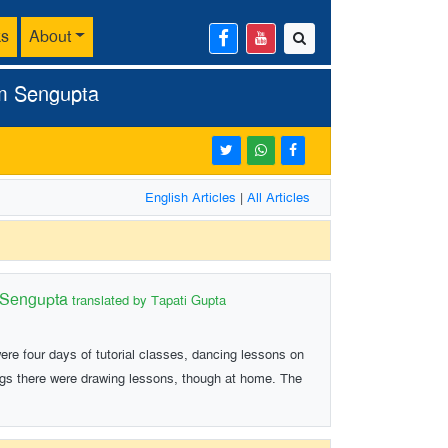
ks
About
m Sengupta
English Articles
|
All Articles
 Sengupta
translated by Tapati Gupta
ere four days of tutorial classes, dancing lessons on
s there were drawing lessons, though at home. The