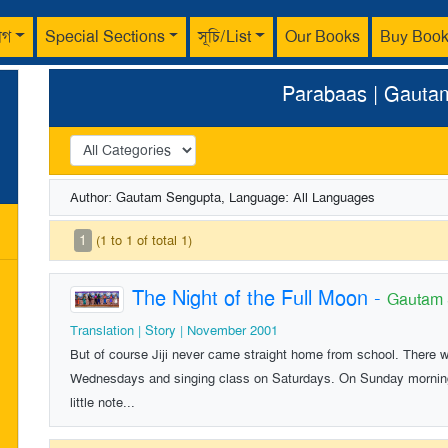
াগ
Special Sections
সূচি/List
Our Books
Buy Boo
Parabaas | Gauta
Author: Gautam Sengupta, Language: All Languages
1
(1 to 1 of total 1)
The Night of the Full Moon
-
Gautam
Translation | Story | November 2001
But of course Jiji never came straight home from school. There w
Wednesdays and singing class on Saturdays. On Sunday morning
little note...