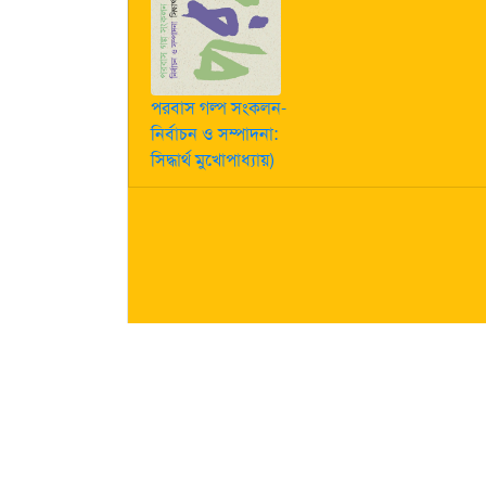
পরবাস গল্প সংকলন-
নির্বাচন ও সম্পাদনা:
সিদ্ধার্থ মুখোপাধ্যায়)
কীভাবে লেখা পাঠাবেন তা জানতে
এখানে ক্লিক করুন
| "পরবাস"-এ
নিজস্ব। তজ্জনিত কোন ক্ষয়ক্ষতির জন্য "পরবাস"-এর প্রকাশক 
About Us