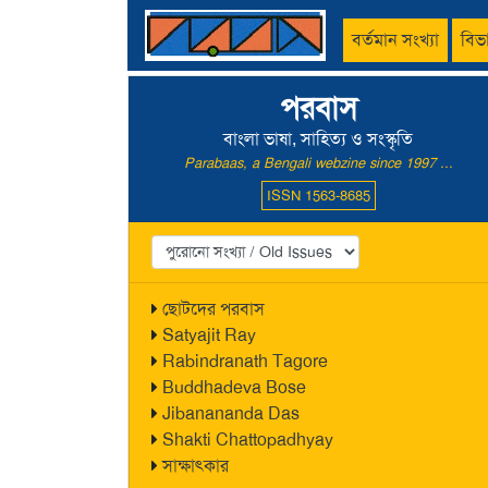
বর্তমান সংখ্যা
বিভ
পরবাস
বাংলা ভাষা, সাহিত্য ও সংস্কৃতি
Parabaas, a Bengali webzine since 1997 ...
ISSN 1563-8685
ছোটদের পরবাস
Satyajit Ray
Rabindranath Tagore
Buddhadeva Bose
Jibanananda Das
Shakti Chattopadhyay
সাক্ষাৎকার