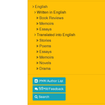
English
Written in English
Book Reviews
Memoirs
Essays
Translated into English
Stories
Poems
Essays
Memoirs
Novels
Drama
লেখক/Author List
চিঠিপত্র/Feedback
Search