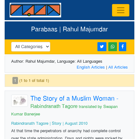
Parabaas | Rahul Majumdar
Author: Rahul Majumdar, Language: All Languages
English Articles
|
All Articles
1
(1 to 1 of total 1)
The Story of a Muslim Woman
-
Rabindranath Tagore
translated by Swapan
Kumar Banerjee
Rabindranath Tagore | Story | August 2010
At that time the perpetrators of anarchy had complete control
over the state administration. Days and nights were rocked by