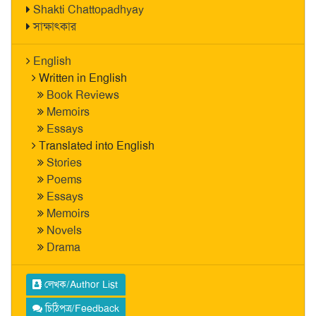
Shakti Chattopadhyay
সাক্ষাৎকার
English
Written in English
Book Reviews
Memoirs
Essays
Translated into English
Stories
Poems
Essays
Memoirs
Novels
Drama
লেখক/Author List
চিঠিপত্র/Feedback