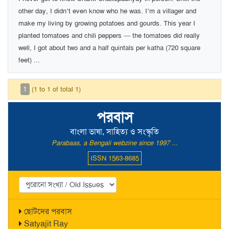
other day, I didn’t even know who he was. I’m a villager and
make my living by growing potatoes and gourds. This year I
planted tomatoes and chili peppers — the tomatoes did really
well, I got about two and a half quintals per katha (720 square
feet) ...
1
(1 to 1 of total 1)
পরবাস
বাংলা ভাষা, সাহিত্য ও সংস্কৃতি
Parabaas, a Bengali webzine since 1997 ...
ISSN 1563-8685
ছোটদের পরবাস
Satyajit Ray