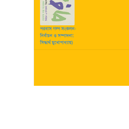
পরবাস গল্প সংকলন-
নির্বাচন ও সম্পাদনা:
সিদ্ধার্থ মুখোপাধ্যায়)
কীভাবে লেখা পাঠাবেন তা জানতে
এখানে ক্লিক করুন
| "পরবাস"-এ
নিজস্ব। তজ্জনিত কোন ক্ষয়ক্ষতির জন্য "পরবাস"-এর প্রকাশক 
About Us