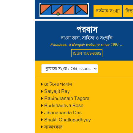
বর্তমান সংখ্যা
বিভ
পরবাস
বাংলা ভাষা, সাহিত্য ও সংস্কৃতি
Parabaas, a Bengali webzine since 1997 ...
ISSN 1563-8685
ছোটদের পরবাস
Satyajit Ray
Rabindranath Tagore
Buddhadeva Bose
Jibanananda Das
Shakti Chattopadhyay
সাক্ষাৎকার