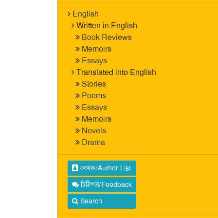
English
Written in English
Book Reviews
Memoirs
Essays
Translated into English
Stories
Poems
Essays
Memoirs
Novels
Drama
লেখক/Author List
চিঠিপত্র/Feedback
Search