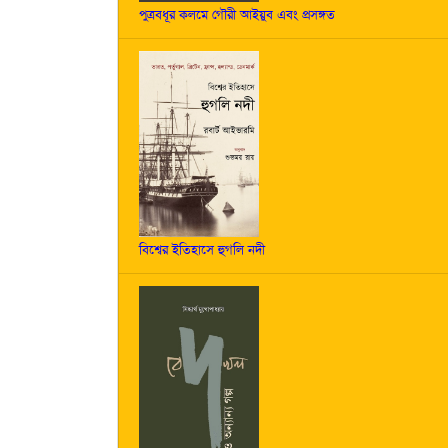
পুত্রবধূর কলমে গৌরী আইয়ুব এবং প্রসঙ্গত
বিশ্বের ইতিহাসে হুগলি নদী