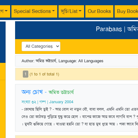
াগ
Special Sections
সূচি/List
Our Books
Buy Boo
Parabaas | অমিত ভ
Author: অমিত ভট্টাচার্য, Language: All Languages
1
(1 to 1 of total 1)
অন্য চোখ
-
অমিত ভট্টাচার্য
সংখ্যা ৩২ | গল্প | January 2004
- কোথায় ছিলি তুই ? - আর বোল না নতুন বৌ, বাবা বলল, এমনি এমনি তো এতব
সেও তো কাঠখড় পুড়িয়ে যুদ্ধু করে হোল । বাপের কাজে আর কবে লাগবি বাপ ? পু
। মুখটা শুকিয়ে গেছে । খাওয়া হয়নি তো ? যা হাত মুখ ধুয়ে আয় । পকা ভাবে দ