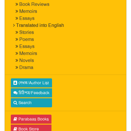
Book Reviews
Memoirs
Essays
Translated into English
Stories
Poems
Essays
Memoirs
Novels
Drama
লেখক/Author List
চিঠিপত্র/Feedback
Search
Parabaas Books
Book Store