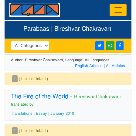
Parabaas | Bireshvar Chakravarti
Author: Bireshvar Chakravarti, Language: All Languages
English Articles
|
All Articles
1
(1 to 1 of total 1)
The Fire of the World
-
Bireshvar Chakravarti
translated by
Translations | Essay | January 2010
1
(1 to 1 of total 1)