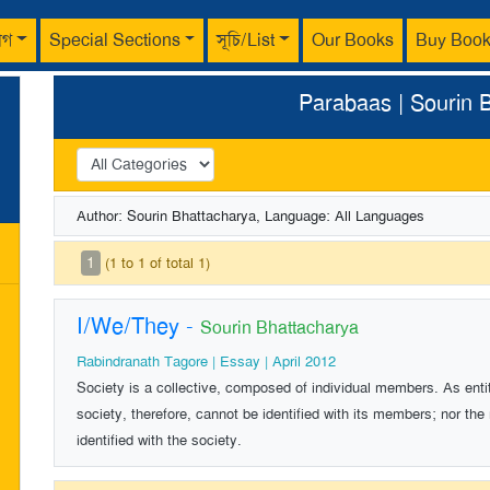
াগ
Special Sections
সূচি/List
Our Books
Buy Boo
Parabaas | Sourin 
Author: Sourin Bhattacharya, Language: All Languages
1
(1 to 1 of total 1)
I/We/They
-
Sourin Bhattacharya
Rabindranath Tagore | Essay | April 2012
Society is a collective, composed of individual members. As entit
society, therefore, cannot be identified with its members; nor the
identified with the society.