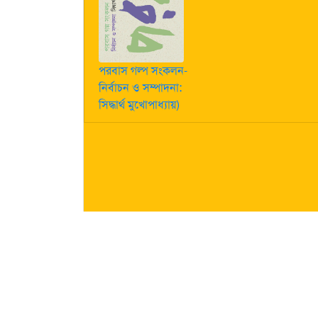
পরবাস গল্প সংকলন-
নির্বাচন ও সম্পাদনা:
সিদ্ধার্থ মুখোপাধ্যায়)
কীভাবে লেখা পাঠাবেন তা জানতে
এখানে ক্লিক করুন
| "পরবাস"-এ
নিজস্ব। তজ্জনিত কোন ক্ষয়ক্ষতির জন্য "পরবাস"-এর প্রকাশক 
About Us