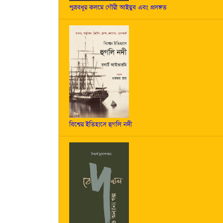
পুত্রবধূর কলমে গৌরী আইয়ুব এবং প্রসঙ্গত
বিশ্বের ইতিহাসে হুগলি নদী