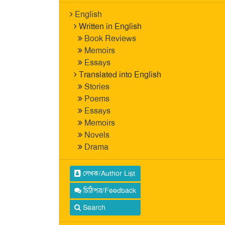
English
Written in English
Book Reviews
Memoirs
Essays
Translated into English
Stories
Poems
Essays
Memoirs
Novels
Drama
লেখক/Author List
চিঠিপত্র/Feedback
Search