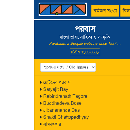
বর্তমান সংখ্যা
বিভ
পরবাস
বাংলা ভাষা, সাহিত্য ও সংস্কৃতি
Parabaas, a Bengali webzine since 1997 ...
ISSN 1563-8685
ছোটদের পরবাস
Satyajit Ray
Rabindranath Tagore
Buddhadeva Bose
Jibanananda Das
Shakti Chattopadhyay
সাক্ষাৎকার