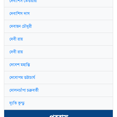
দেবাশিস তেওয়ারী
দেবাশিস দাস
দেবায়ন চৌধুরী
দেবী রায়
দেবী রায়
দেবেশ মহান্তি
দেবোপম ভট্টাচার্য
দোলনচাঁপা চক্রবর্তী
দ্যুতি কুন্ডু