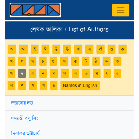
লেখক তালিকা / List of Authors
অ
আ
ই
ঈ
উ
ঊ
ঋ
এ
ঐ
ও
ক
খ
গ
ঘ
চ
ছ
জ
ঝ
ট
ঠ
ড
ত
থ
দ
ধ
ন
প
ফ
ব
ভ
ম
য
র
ল
শ
স
ষ
হ
Names in English
দত্তাত্রেয় দত্ত
দময়ন্তী বসু সিং
দিবাকর ভট্টাচার্য