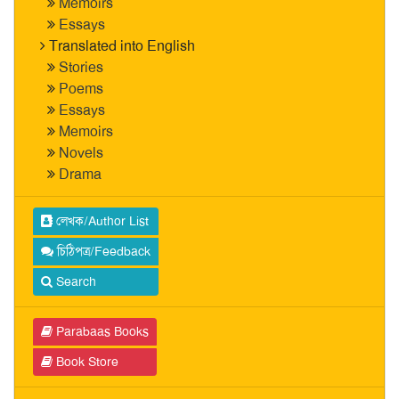
Memoirs
Essays
Translated into English
Stories
Poems
Essays
Memoirs
Novels
Drama
লেখক/Author List
চিঠিপত্র/Feedback
Search
Parabaas Books
Book Store