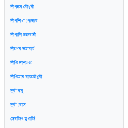
দীপঙ্কর চৌধুরী
দীপশিখা পোদ্দার
দীপালি চক্রবর্তী
দীপেন ভট্টাচার্য
দীপ্তি দাশগুপ্ত
দীপ্তিমান রায়চৌধুরী
দূর্বা বসু
দূর্বা বোস
দেবজিৎ মুখার্জি