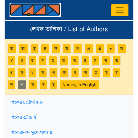
লেখক তালিকা / List of Authors
অ
আ
ই
ঈ
উ
ঊ
ঋ
এ
ঐ
ও
ক
খ
গ
ঘ
চ
ছ
জ
ঝ
ট
ঠ
ড
ত
থ
দ
ধ
ন
প
ফ
ব
ভ
ম
য
র
ল
শ
স
ষ
হ
Names in English
শংকর চট্টোপাধ্যায়
শংকর ভট্টাচার্য
শংকরানন্দ মুখোপাধ্যায়