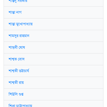
শান্তনু সরকার
শান্তা নাগ
শান্তা মুখোপাধ্যায়
শামসুর রাহমান
শাম্ভবী ঘোষ
শাশ্বত বোস
শাশ্বতী ভট্টাচার্য
শাশ্বতী রায়
শিউলি গুপ্ত
শিপ্রা চট্টোপাধ্যায়