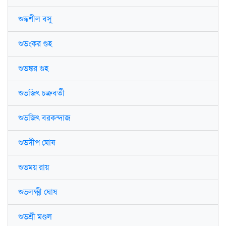
শুদ্ধশীল বসু
শুভংকর গুহ
শুভঙ্কর গুহ
শুভজিৎ চক্রবর্তী
শুভজিৎ বরকন্দাজ
শুভদীপ ঘোষ
শুভময় রায়
শুভলক্ষ্মী ঘোষ
শুভশ্রী মণ্ডল