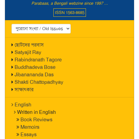
Parabaas, a Bengali webzine since 1997 ...
ISSN 1563-8685
ছোটদের পরবাস
Satyajit Ray
Rabindranath Tagore
Buddhadeva Bose
Jibanananda Das
Shakti Chattopadhyay
সাক্ষাৎকার
English
Written in English
Book Reviews
Memoirs
Essays