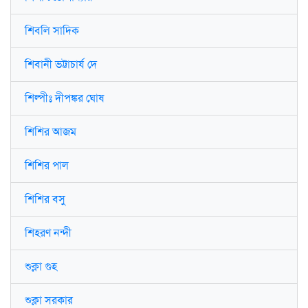
শিবলি সাদিক
শিবানী ভট্টাচার্য দে
শিল্পীঃ দীপঙ্কর ঘোষ
শিশির আজম
শিশির পাল
শিশির বসু
শিহরণ নন্দী
শুক্লা গুহ
শুক্লা সরকার