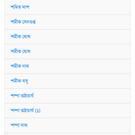
শমিত দাশ
শমীক সেনগুপ্ত
শমীক ঘোষ
শমীক ঘোষ
শমীক নাথ
শমীক বসু
শম্পা ভট্টাচার্য
শম্পা ভট্টাচার্য (১)
শম্পা নাথ