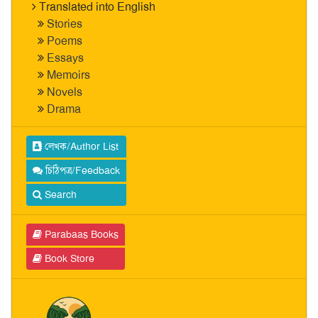
Translated into English
Stories
Poems
Essays
Memoirs
Novels
Drama
লেখক/Author List
চিঠিপত্র/Feedback
Search
Parabaas Books
Book Store