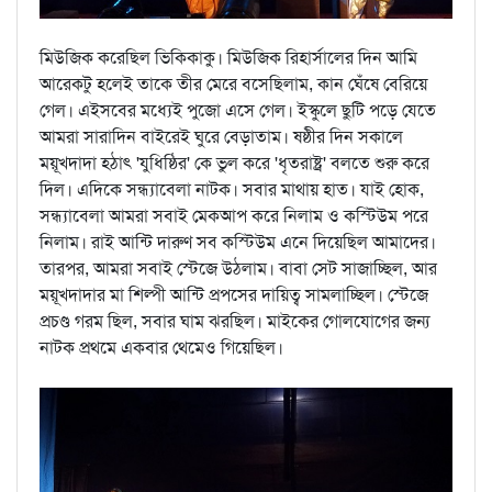
মিউজিক করেছিল ভিকিকাকু। মিউজিক রিহার্সালের দিন আমি
আরেকটু হলেই তাকে তীর মেরে বসেছিলাম, কান ঘেঁষে বেরিয়ে
গেল। এইসবের মধ্যেই পুজো এসে গেল। ইস্কুলে ছুটি পড়ে যেতে
আমরা সারাদিন বাইরেই ঘুরে বেড়াতাম। ষষ্ঠীর দিন সকালে
ময়ূখদাদা হঠাৎ 'যুধিষ্ঠির' কে ভুল করে 'ধৃতরাষ্ট্র' বলতে শুরু করে
দিল। এদিকে সন্ধ্যাবেলা নাটক। সবার মাথায় হাত। যাই হোক,
সন্ধ্যাবেলা আমরা সবাই মেকআপ করে নিলাম ও কস্টিউম পরে
নিলাম। রাই আন্টি দারুণ সব কস্টিউম এনে দিয়েছিল আমাদের।
তারপর, আমরা সবাই স্টেজে উঠলাম। বাবা সেট সাজাচ্ছিল, আর
ময়ূখদাদার মা শিল্পী আন্টি প্রপসের দায়িত্ব সামলাচ্ছিল। স্টেজে
প্রচণ্ড গরম ছিল, সবার ঘাম ঝরছিল। মাইকের গোলযোগের জন্য
নাটক প্রথমে একবার থেমেও গিয়েছিল।