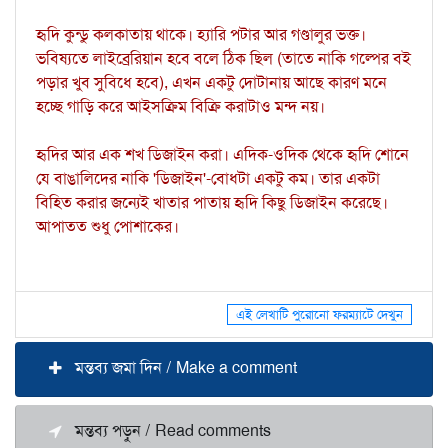
হৃদি কুন্ডু কলকাতায় থাকে। হ্যারি পটার আর গণ্ডালুর ভক্ত।
ভবিষ্যতে লাইব্রেরিয়ান হবে বলে ঠিক ছিল (তাতে নাকি গল্পের বই
পড়ার খুব সুবিধে হবে), এখন একটু দোটানায় আছে কারণ মনে
হচ্ছে গাড়ি করে আইসক্রিম বিক্রি করাটাও মন্দ নয়।
হৃদির আর এক শখ ডিজাইন করা। এদিক-ওদিক থেকে হৃদি শোনে
যে বাঙালিদের নাকি 'ডিজাইন'-বোধটা একটু কম। তার একটা
বিহিত করার জন্যেই খাতার পাতায় হৃদি কিছু ডিজাইন করেছে।
আপাতত শুধু পোশাকের।
এই লেখাটি পুরোনো ফরম্যাটে দেখুন
মন্তব্য জমা দিন / Make a comment
মন্তব্য পড়ুন / Read comments