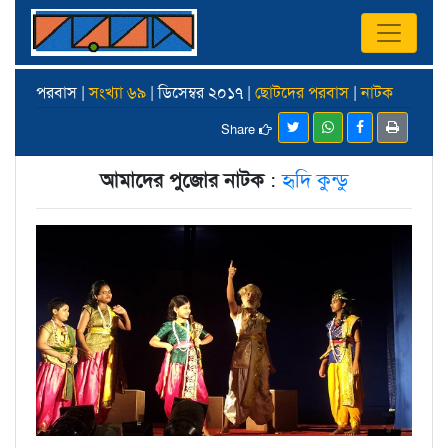
পরবাস |
সংখ্যা ৬৯
| ডিসেম্বর ২০১৭ |
ছোটদের পরবাস
|
নাটক
Share
আমাদের পুজোর নাটক
:
হৃদি কুন্ডু