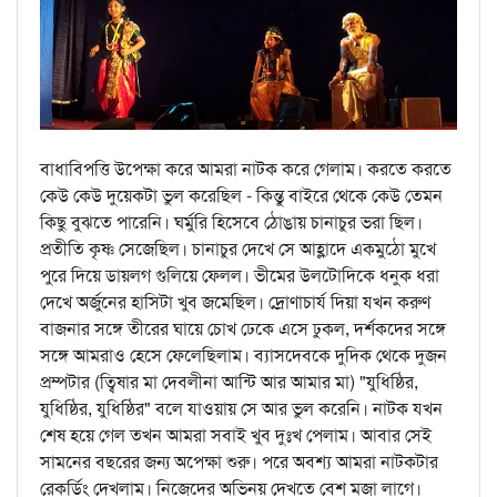
বাধাবিপত্তি উপেক্ষা করে আমরা নাটক করে গেলাম। করতে করতে
কেউ কেউ দুয়েকটা ভুল করেছিল - কিন্তু বাইরে থেকে কেউ তেমন
কিছু বুঝতে পারেনি। ঘর্মুরি হিসেবে ঠোঙায় চানাচুর ভরা ছিল।
প্রতীতি কৃষ্ণ সেজেছিল। চানাচুর দেখে সে আহ্লাদে একমুঠো মুখে
পুরে দিয়ে ডায়লগ গুলিয়ে ফেলল। ভীমের উলটোদিকে ধনুক ধরা
দেখে অর্জুনের হাসিটা খুব জমেছিল। দ্রোণাচার্য দিয়া যখন করুণ
বাজনার সঙ্গে তীরের ঘায়ে চোখ ঢেকে এসে ঢুকল, দর্শকদের সঙ্গে
সঙ্গে আমরাও হেসে ফেলেছিলাম। ব্যাসদেবকে দুদিক থেকে দুজন
প্রম্পটার (ত্বিষার মা দেবলীনা আন্টি আর আমার মা) "যুধিষ্ঠির,
যুধিষ্ঠির, যুধিষ্ঠির" বলে যাওয়ায় সে আর ভুল করেনি। নাটক যখন
শেষ হয়ে গেল তখন আমরা সবাই খুব দুঃখ পেলাম। আবার সেই
সামনের বছরের জন্য অপেক্ষা শুরু। পরে অবশ্য আমরা নাটকটার
রেকর্ডিং দেখলাম। নিজেদের অভিনয় দেখতে বেশ মজা লাগে।