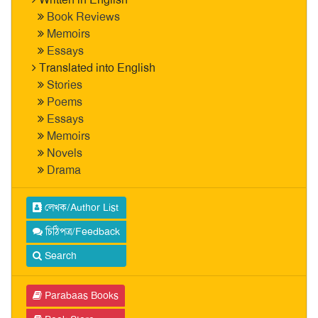
Book Reviews
Memoirs
Essays
Translated into English
Stories
Poems
Essays
Memoirs
Novels
Drama
লেখক/Author List
চিঠিপত্র/Feedback
Search
Parabaas Books