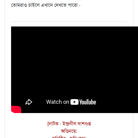
তোমরাও চাইলে এখানে দেখতে পারো -
[নাটক - ইন্দ্রনীল দাশগুপ্ত
অভিনয়ে: