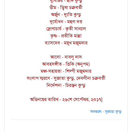
যুধিষ্ঠির - হৃদি কুন্ডু
ভীম - ত্বিষা চক্রবর্তী
অর্জুন - দ্যুতি কুন্ডু
দুর্যোধন - মহুল দত্ত
দ্রোণাচার্য - কৃতী সান্যাল
কৃষ্ণ - প্রতীতি মান্না
ব্যাসদেব - ময়ূখ মজুমদার
আলো - বাবলু দাস
আবহসঙ্গীত - ভিকি (অনুপম)
মঞ্চ-সহায়তা - শিল্পী মজুমদার
সংলাপ স্মরণে - সুজাতা কুন্ডু, দেবলীনা চক্রবর্তী
নির্দেশনা - চিরন্তন কুন্ডু
অভিনয়ের তারিখ - ২৬শে সেপ্টেম্বর, ২০১৭]
অলঙ্করণ - সুজাতা কুন্ডু