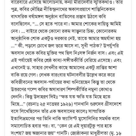
বারেবারে এসেছে আলোচনায়, কন্যা মীরাদেবীর স্মৃতিকথাও। তাঁর
পুত্র, কবির দৌহিত্র নীতিন্দ্রনাথের অকালপ্রয়াণে শান্তিনিকেতন
বাৎসরিক বর্ষামঙ্গল অনুষ্ঠান বাতিলের প্রস্তাব উঠলে কবি
বলেছিলেন, “... সে হতে পারে না। আমার শোকের দায়িত্ব আমিই
নেব। ... বাইরে থেকে কোনো রকম সান্ত্বনার চিহ্ন, কোনোরকম
আনুষ্ঠানিক শোক একটুও দরকার নেই, তাতে আমার অমর্যাদা হয়
...” কী, পড়লে চোখে জল ভরে আসে না, সুধী পাঠক? উপর্যুপরি
অবসাদ থেকে কবির মুক্তির পথ ছিল নিঃসঙ্গ নির্জন বাস। এবং এই
এই পর্যায়েই কবির শ্রেষ্ঠ কাব্য-সঙ্গীতকীর্তি বেরিয়ে এসেছে। এবং
এখানেই ড. সাহার লেখনীর কাছে আমাদের একটু প্রাপ্তির আশা
বাকি রয়ে গেল। লেখক বারংবার ঘটনাবলীর উল্লেখ করে করে
কবিজীবনের অবসাদ-পর্যায়ের কথা শুনিয়েছেন কিন্তু তা থেকে
উত্তরণের গল্পে কবির অসাধারণ শিল্পকীর্তির নমুনা কোথাও
দেননি। কিছু উদাহরণ দিইঃ “ক্ষত যত ক্ষতি যত মিছে হতে
মিছে...” (রচনাঃ ২৫ নভেম্বর ১৯২৬) গানখানি গুরুদেব গ্রীসদেশে
বসে লিখেছিলেন তাঁর এক অবসাদের কালেঃ সাম্প্রতিক
ইতালিভ্রমণের পর তিনি নাকি ফ্যাসিস্ট মুসোলিনির সমর্থক বলে
সমালোচিত হবার পর। বা, “কেন রে এই দুয়ারটুকু পার হতে
সংশয়? জয় অজানার জয়” গানটি। জ্যেষ্ঠাকন্যা মাধুরীলতা (মৃ. ১৬