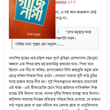
86802-17-7
না, এ’বই আর আজকাল কেউ
পড়ে না।
“সেখ মনুহরে কহে
পঞ্চগলি সরস।
গাজির নামা পুস্তক হেন মধুরস।......
পলাশির যুদ্ধের প্রায় চল্লিশ বছর পূর্বে কুমিল্লা-রোশনাবাদ (ত্রিপুরা)
অঞ্চলে এক শিশুর জন্ম হয় হতদরিদ্র কৃষকের ঘরে। পিতা তার
ছিলেন এক পীর বা ফকির, ভাগ্যান্বেষণে যিনি জন্মভূমি কচুয়া গ্রাম
ছেড়ে দক্ষিণ শিকায় গিয়ে ওঠেন। সেখানে সামান্য দুটি লাউ চুরির
দায়ে রাজার কাছে নীত হন। দুই শিশুসন্তানের অনাহার ঘোচাতেই
এই কাজ---এই স্বীকারোক্তি মেনে নিয়ে জমিদার নাসিরুদ্দিন নিজ
রাজ্যে ঠাঁই দিলেন তাকে, বালক দুটির শিক্ষার ব্যবস্থা করে দিলেন।
আশৈশব সমশের নিজের প্রতিভার পরিচয় দিয়ে এসেছে, সে মক্তবে
পাঠ পড়ায় হোক্‌ বা ভরা নদীতে বাচ খেলায় হোক্‌ বা ধানুকিপনার