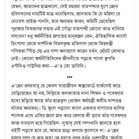
যেমন, আমাদের ছাত্রকালে, সেই রমরমা বামপন্থার যুগে জোন
রবিনসনের নামটিই মাত্র শুনেছিলাম, জানতাম কি যে মহিলা যে
নোবেল প্রাইজ পাননি, তার অন্যতম কারণ, কমিটি ভেবেছিল
পুরস্কার বিতরণের সভায় এই গোঁড়া বামপন্থী কোনো কাণ্ড বাধিয়ে
বসবেন! শুধু অর্থনীতির জগতের মানুষজন কেন, ঐতিহাসিক কার্লো
চিপোলা থেকে দার্শনিক বিমলকৃষ্ণ মতিলাল থেকে কিম্বদন্তী
গণিতজ্ঞ স্টিভ স্মে-এর গল্প অনায়াসে করেন বর্ধন, হোঁচট কোথাও
নেই। কোনো অর্থনীতিবিদের জীবনীতে পড়তে পাবো স্থপতি
এন্টনিও গাউদির কথা—এ’ও তো ভাবিনি।
***
এ’হেন প্রণববাবু যে কেবল সারাজীবন অক্সফোর্ড-বার্কলেই করে
বেড়িয়েছেন তা নয়, দিল্লিতে কলকাতায় নানা শিক্ষন ও গবেষণার
মধ্যে ছড়িয়ে আছে তাঁর ছাত্রকুল (প্রাক্তন অর্থমন্ত্রী অসীম দাশগুপ্ত
যাঁদের অন্যতম)। ডি স্কুলে পড়ানো কালে একবার বাগানের মালির
শ্যালক এসে এসির জলে স্নান করে ফেলায় কী ভাবে তাঁর গবেষণার
কাজ বানচাল হয়ে গিয়েছিল--সুস্বাদু সেই গল্পখানি জানতে হলে
বইটি পড়তে হবে যে, আমার ভাঙা কলমে কুলোবে না। এ’হেন
মজার গল্প যে কত কত! কে বলবে প্রণব বর্ধন গুরুগম্ভীর ‘জার্নাল