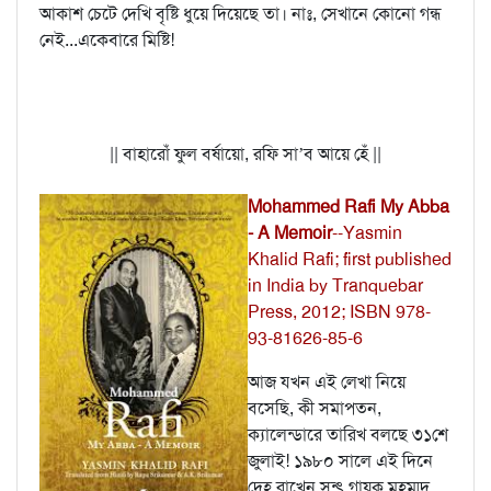
আকাশ চেটে দেখি বৃষ্টি ধুয়ে দিয়েছে তা। নাঃ, সেখানে কোনো গন্ধ
নেই...একেবারে মিষ্টি!
|| বাহারোঁ ফুল বর্ষায়ো, রফি সা’ব আয়ে হেঁ ||
Mohammed Rafi My Abba
- A Memoir
--Yasmin
Khalid Rafi; first published
in India by Tranquebar
Press, 2012; ISBN 978-
93-81626-85-6
আজ যখন এই লেখা নিয়ে
বসেছি, কী সমাপতন,
ক্যালেন্ডারে তারিখ বলছে ৩১শে
জুলাই! ১৯৮০ সালে এই দিনে
দেহ রাখেন সন্ৎ গায়ক মহম্মদ