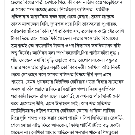
ছেলের বিয়ের পাত্রী দেখতে গিয়ে কী রকম নার্ভাস হয়ে পড়েছিলেন
এ’সবের গল্প রয়েছে এতে। নির্ভেজাল ব্যক্তিগত। ধর্মভীরু
প্রতিভাবান মানুষটিকে বড্ড কাছ থেকে চেনায়। সুরের জাদুতে
ভারত মাতাচ্ছেন যিনি, দু’দশক ধরে যিনি ভারতসেরা পুংগায়ক,
ব্যক্তিগত জীবনে তিনি দু’শ প্রতিশত সৎ, প্রযোজক কন্ট্র্যাক্টের বেশি
টাকা দিতে এলে যেচে ফিরিয়ে দেন। লতার সঙ্গে তাঁর বিরোধের
সূত্রপাতই তো রয়্যালটির টাকার ওপর সিঙ্গারের অনধিকারের রফি-
তত্ত্ব নিয়েই। আজীবন মদ্য স্পর্শ করেননি,প্রিয় পানীয় কাঁচা দুগ্ধ ।
পাঁচ ওয়ক্তের নমাযি! ঘুড়ি ওড়াতে বড্ড ভালোবাসতেন। বন্ধুবর
মান্নার সঙ্গে তাঁর ঘুড়ির লড়াই তো কিংবদন্তী। লেখিকা অতি নিকট
থেকে দেখেছেন বলে অনেক বক্তিগত বিষয়ে দীর্ঘ গল্প এসে
পড়েছে, যেমন পুত্রকন্যার মিউজিক কেরিয়ার গড়ার বিষয়ে সাহেবের
অমত বা তাঁর প্রয়াণের দিনের বিস্তারিত গল্প। নিয়মানুবর্তিতার
পরাকাষ্ঠা ছিলেন রফিসাহেব। রেকর্ডিং এ কখনও পাঁচ মিনিট দেরি
করে এসেছেন উনি, এমন উদাহরণ নেই। আর শত প্রতিশত
ফ্যামিলিম্যানঃ চল্লিশ বছরের কেরিয়রে কোনো গায়িকা-নায়িকা
নিয়ে দুটি শব্দও খরচ করার স্কোপ পায়নি গসিপ লিখিয়েরা। রেকর্ডিং
শেষে সোজা বাড়ি ফিরে আসতেন, ফিল্মি পার্টি-টার্টিতে বড় একটা
যেতেন না। লেখিকা আবার অভিনেতা সলমান খানের পিসতুতো