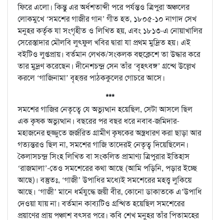
ফিরে এলো। কিন্তু এর অর্ধশতাব্দী পরে পর্যন্তও ত্রিপুরা অঞ্চলের
লোকমুখে ‘সমশের গাজীর গান’ গীত হত, ১৮০৫-১০ নাগাদ সেখ
মনুহর কর্তৃক যা সংগৃহীত ও লিখিত হয়, এবং ১৮১৩-এ নোয়াখালির
সেরেস্তাদার মৌলবি লুৎফুল খবির দ্বারা যা প্রথম মুদ্রিত হয়। এই
বইটিও লুপ্তপ্রায়। বর্তমান লেখক/সংকলক বহুক্লেশে তা উদ্ধার করে
তার মুদ্রণ করেছেন। দীনেশচন্দ্র সেন তাঁর ‘বৃহৎবঙ্গ’ গ্রন্থে উল্লেখ
করলে ‘গাজিনামা’ বৃহত্তর পাঠককুলের গোচরে আসে।
***
সমশের গাজির নেতৃত্বে যে অভ্যুত্থান হয়েছিল, সেটা আসলে ছিল
এক কৃষক অভ্যুত্থান। বছরের পর বছর ধরে নবাব-জমিদার-
মহাজনের হুজ্জুতে জর্জরিত গ্রামীণ কৃষকের অস্ত্রধারণ করা ছাড়া আর
গত্যন্তরও ছিল না, সমশের গাজি তাদেরই নেতৃত্ব দিয়েছিলেন।
কৈলাসচন্দ্র সিংহ লিখিত বা সংকলিত প্রামাণ্য ত্রিপুরার ইতিহাস
‘রাজমালা’-তেও সমশেরের কথা আছে (আমি পড়িনি, পড়ার ইচ্ছে
আছে)। বস্তুতঃ, ‘গাজী’ উপাধির মধ্যেই সমশেরের মহত্ত্ব লুকিয়ে
আছে। ‘গাজী’ মানে ধর্মযুদ্ধে জয়ী বীর, কোনো ডাকাতকে এ’উপাধি
দেওয়া যায় না। বর্তমান কাব্যটিও গ্রন্থিত হয়েছিল সমশেরের
প্রয়াণের প্রায় পঞ্চাশ বৎসর পরে। কবি শেখ মনুহর তাঁর পিতামহের