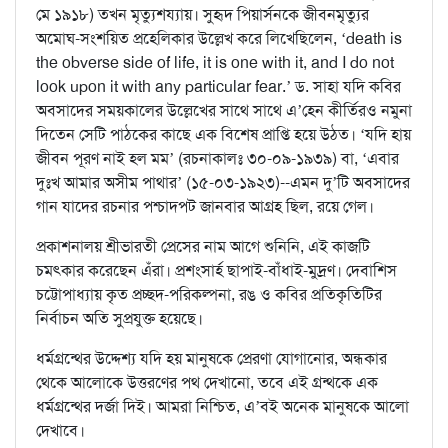
মে ১৯১৮) তখন মৃত্যুশয্যায়। সুহৃদ পিয়ার্সনকে জীবনমৃত্যুর
অমোঘ-সংশয়িত প্রহেলিকার উল্লেখ করে লিখেছিলেন, ‘death is
the obverse side of life, it is one with it, and I do not
look upon it with any particular fear.’ ড. সাহা যদি কবির
অবসাদের সময়কালের উল্লেখের সাথে সাথে এ’হেন কীর্তিরও নমুনা
দিতেন সেটি পাঠকের কাছে এক বিশেষ প্রাপ্তি হয়ে উঠত। ‘যদি হায়
জীবন পূরণ নাই হল মম’ (রচনাকালঃ ৩০-০৯-১৯৩৯) বা, ‘এবার
দুঃখ আমার অসীম পাথার’ (১৫-০৩-১৯২৩)--এমন দু’টি অবসাদের
গান যাদের রচনার পশ্চাদপট জানবার আগ্রহ ছিল, রয়ে গেল।
প্রকাশনালয় শ্রীভারতী প্রেসের নাম আগে শুনিনি, এই কাজটি
চমৎকার করেছেন এঁরা। প্রশংসার্হ ছাপাই-বাঁধাই-মুদ্রণ। দেবাশিস
চট্টোপাধ্যায় কৃত প্রচ্ছদ-পরিকল্পনা, রঙ ও কবির প্রতিকৃতিটির
নির্বাচন অতি সুপ্রযুক্ত হয়েছে।
ধর্মগ্রন্থের উদ্দেশ্য যদি হয় মানুষকে প্রেরণা যোগানোর, অন্ধকার
থেকে আলোকে উত্তরণের পথ দেখানো, তবে এই গ্রন্থকে এক
ধর্মগ্রন্থের দর্জা দিই। আমরা নিশ্চিত, এ’বই অনেক মানুষকে আলো
দেখাবে।