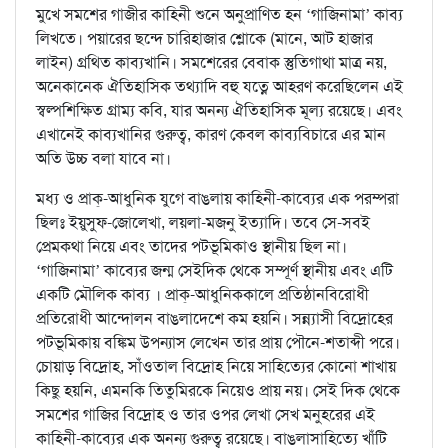
মুখে সমশের গাজীর কাহিনী শুনে অনুপ্রাণিত হন ‘গাজিনামা’ কাব্য
লিখতে। পয়ারের ছন্দে চারিহাজার শ্লোকে (মানে, আট হাজার
লাইন) গ্রথিত কাব্যখানি। সমশেরের বেবাক স্তুতিগাথা মাত্র নয়,
অনেকানেক ঐতিহাসিক তথ্যাদি বহু যত্নে আহরণ করেছিলেন এই
স্বল্পশিক্ষিত গ্রাম্য কবি, যার অনন্য ঐতিহাসিক মূল্য রয়েছে। এবং
এখানেই কাব্যখানির গুরুত্ব, কারণ কেবল কাব্যবিচারে এর মান
অতি উচ্চ বলা যাবে না।
মধ্য ও প্রাক্‌-আধুনিক যুগে বাঙলায় কাহিনী-কাব্যের এক পরম্পরা
ছিলঃ ইয়ুসুফ-জোলেখা, লয়লা-মজনু ইত্যাদি। তবে সে-সবই
প্রেমকথা নিয়ে এবং তাদের পটভূমিকাও স্থানীয় ছিল না।
‘গাজিনামা’ কাব্যের জন্ম সেইদিক থেকে সম্পূর্ণ স্থানীয় এবং এটি
একটি মৌলিক কাব্য । প্রাক্‌-আধুনিককালে প্রতিষ্ঠানবিরোধী
প্রতিরোধী আন্দোলন বাঙলাদেশে কম হয়নি। সন্ন্যাসী বিদ্রোহের
পটভূমিকায় বঙ্কিম উপন্যাস লেখেন তার প্রায় পৌনে-শতাব্দী পরে।
চোয়াড় বিদ্রোহ, সাঁওতাল বিদ্রোহ নিয়ে সাহিত্যের কোনো শাখায়
কিছু হয়নি, এমনকি তিতুমিরকে নিয়েও প্রায় নয়। সেই দিক থেকে
সমশের গাজির বিদ্রোহ ও তার ওপর লেখা সেখ মনুহরের এই
কাহিনী-কাব্যের এক অনন্য গুরুত্ব রয়েছে। বাঙলাসাহিত্যে খাঁটি