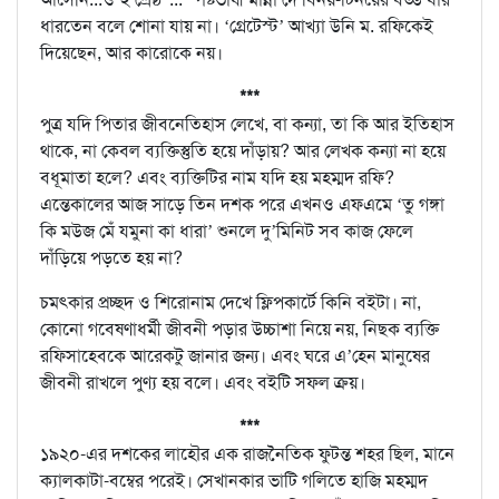
ধারতেন বলে শোনা যায় না। ‘গ্রেটেস্ট’ আখ্যা উনি ম. রফিকেই
দিয়েছেন, আর কারোকে নয়।
***
পুত্র যদি পিতার জীবনেতিহাস লেখে, বা কন্যা, তা কি আর ইতিহাস
থাকে, না কেবল ব্যক্তিস্তুতি হয়ে দাঁড়ায়? আর লেখক কন্যা না হয়ে
বধূমাতা হলে? এবং ব্যক্তিটির নাম যদি হয় মহম্মদ রফি?
এন্তেকালের আজ সাড়ে তিন দশক পরে এখনও এফএমে ‘তু গঙ্গা
কি মউজ মেঁ যমুনা কা ধারা’ শুনলে দু’মিনিট সব কাজ ফেলে
দাঁড়িয়ে পড়তে হয় না?
চমৎকার প্রচ্ছদ ও শিরোনাম দেখে ফ্লিপকার্টে কিনি বইটা। না,
কোনো গবেষণাধর্মী জীবনী পড়ার উচ্চাশা নিয়ে নয়, নিছক ব্যক্তি
রফিসাহেবকে আরেকটু জানার জন্য। এবং ঘরে এ’হেন মানুষের
জীবনী রাখলে পুণ্য হয় বলে। এবং বইটি সফল ক্রয়।
***
১৯২০-এর দশকের লাহৌর এক রাজনৈতিক ফুটন্ত শহর ছিল, মানে
ক্যালকাটা-বম্বের পরেই। সেখানকার ভাটি গলিতে হাজি মহম্মদ