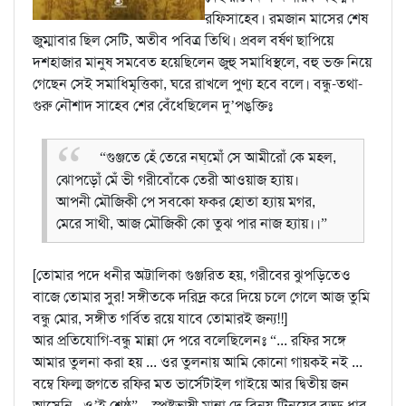
রফিসাহেব। রমজান মাসের শেষ
জুম্মাবার ছিল সেটি, অতীব পবিত্র তিথি। প্রবল বর্ষণ ছাপিয়ে
দশহাজার মানুষ সমবেত হয়েছিলেন জুহু সমাধিস্থলে, বহু ভক্ত নিয়ে
গেছেন সেই সমাধিমৃত্তিকা, ঘরে রাখলে পুণ্য হবে বলে। বন্ধু-তথা-
গুরু নৌশাদ সাহেব শের বেঁধেছিলেন দু’পঙ্‌ক্তিঃ
“গুঞ্জতে হেঁ তেরে নঘ্‌মোঁ সে আমীরোঁ কে মহল,
ঝোপড়োঁ মেঁ ভী গরীবোঁকে তেরী আওয়াজ হ্যায়।
আপনী মৌজিকী পে সবকো ফকর হোতা হ্যায় মগর,
মেরে সাথী, আজ মৌজিকী কো তুঝ পার নাজ হ্যায়।।”
[তোমার পদে ধনীর অট্টালিকা গুঞ্জরিত হয়, গরীবের ঝুপড়িতেও
বাজে তোমার সুর! সঙ্গীতকে দরিদ্র করে দিয়ে চলে গেলে আজ তুমি
বন্ধু মোর, সঙ্গীত গর্বিত রয়ে যাবে তোমারই জন্য!!]
আর প্রতিযোগি-বন্ধু মান্না দে পরে বলেছিলেনঃ “... রফির সঙ্গে
আমার তুলনা করা হয় ... ওর তুলনায় আমি কোনো গায়কই নই ...
বম্বে ফিল্ম জগতে রফির মত ভার্সেটাইল গাইয়ে আর দ্বিতীয় জন
আসেনি...ও’ই শ্রেষ্ঠ”... স্পষ্টভাষী মান্না দে বিনয়-টিনয়ের বড্ড ধার