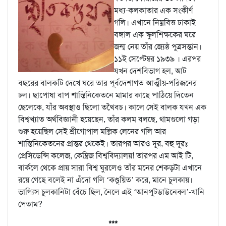
মধ্য-কলকাতার এক সংকীর্ণ
গলি। এখানে নিম্নবিত্ত ঢাকাই
বঙ্গাল এক স্কুলশিক্ষকের ঘরে
জন্ম নেয় তাঁর জ্যেষ্ঠ পুত্রসন্তান।
১১ই সেপ্টেম্বর ১৯৩৯ । এরপর
যখন দেশবিভাগ হল, আট
বছরের বালকটি দেখে ঘরে তার পূর্বদেশাগত আত্মীয়-পরিজনের
ঢল। ছাপোষা বাপ শান্তিনিকেতনে মামার কাছে পাঠিয়ে দিতেন
ছেলেকে, যাঁর অবস্থাও ছিলো তথৈবচ। কালে সেই বালক যখন এক
বিশ্বখ্যাত অর্থবিজ্ঞানী হয়েছেন, তাঁর কলম বলছে, থামগুলো গড়া
শুরু হয়েছিল সেই শ্রীগোপাল মল্লিক লেনের গলি আর
শান্তিনিকেতনের প্রান্তর থেকেই। তারপর আরও দূর, বহু দূরঃ
প্রেসিডেন্সি কলেজ, কেম্ব্রিজ বিশ্ববিদ্যালয়! তারপর এম আই টি,
বার্কলে থেকে প্রায় সারা বিশ্ব ঘুরলেও তাঁর মনের শেকড়টা এখানে
রয়ে গেছে বলেই না এঁদো গলি ‘কণ্ডূয়িত’ করে, মানে চুলকায়।
ভাগ্যিস চুলকানিটা বেঁচে ছিল, নৈলে এই ‘আনপুটডাউনেব্‌ল’-খানি
পেতাম?
***