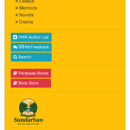
Essays
Memoirs
Novels
Drama
লেখক/Author List
চিঠিপত্র/Feedback
Search
Parabaas Books
Book Store