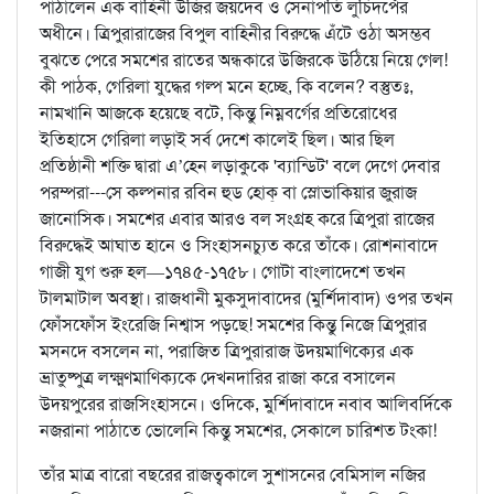
পাঠালেন এক বাহিনী উজির জয়দেব ও সেনাপতি লুচিদর্পের
অধীনে। ত্রিপুরারাজের বিপুল বাহিনীর বিরুদ্ধে এঁটে ওঠা অসম্ভব
বুঝতে পেরে সমশের রাতের অন্ধকারে উজিরকে উঠিয়ে নিয়ে গেল!
কী পাঠক, গেরিলা যুদ্ধের গল্প মনে হচ্ছে, কি বলেন? বস্তুতঃ,
নামখানি আজকে হয়েছে বটে, কিন্তু নিম্নবর্গের প্রতিরোধের
ইতিহাসে গেরিলা লড়াই সর্ব দেশে কালেই ছিল। আর ছিল
প্রতিষ্ঠানী শক্তি দ্বারা এ’হেন লড়াকুকে 'ব্যান্ডিট' বলে দেগে দেবার
পরম্পরা---সে কল্পনার রবিন হুড হোক্‌ বা স্লোভাকিয়ার জুরাজ
জানোসিক। সমশের এবার আরও বল সংগ্রহ করে ত্রিপুরা রাজের
বিরুদ্ধেই আঘাত হানে ও সিংহাসনচ্যুত করে তাঁকে। রোশনাবাদে
গাজী যুগ শুরু হল—১৭৪৫-১৭৫৮। গোটা বাংলাদেশে তখন
টালমাটাল অবস্থা। রাজধানী মুকসুদাবাদের (মুর্শিদাবাদ) ওপর তখন
ফোঁসফোঁস ইংরেজি নিশ্বাস পড়ছে! সমশের কিন্তু নিজে ত্রিপুরার
মসনদে বসলেন না, পরাজিত ত্রিপুরারাজ উদয়মাণিক্যের এক
ভ্রাতুষ্পুত্র লক্ষ্মণমাণিক্যকে দেখনদারির রাজা করে বসালেন
উদয়পুরের রাজসিংহাসনে। ওদিকে, মুর্শিদাবাদে নবাব আলিবর্দিকে
নজরানা পাঠাতে ভোলেনি কিন্তু সমশের, সেকালে চারিশত টংকা!
তাঁর মাত্র বারো বছরের রাজত্বকালে সুশাসনের বেমিসাল নজির