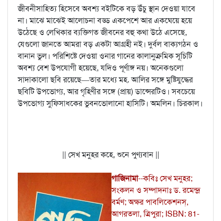
জীবনীসাহিত্য হিসেবে অবশ্য বইটিকে বড় উঁচু স্থান দেওয়া যাবে
না। মাঝে মাঝেই আলোচনা বড্ড একপেশে আর একঘেয়ে হয়ে
উঠেছে ও লেখিকার ব্যক্তিগত জীবনের বহু কথা উঠে এসেছে,
যেগুলো জানতে আমরা বড় একটা আগ্রহী নই। দুর্বল বাক্যগঠন ও
বানান ভুল। পরিশিষ্টে দেওয়া ওনার গানের কালানুক্রমিক সূচিটি
অবশ্য বেশ উপযোগী হয়েছে, যদিও পূর্ণাঙ্গ নয়। অনেকগুলো
সাদাকালো ছবি রয়েছে—তার মধ্যে মহ. আলির সঙ্গে মুষ্টিযুদ্ধের
ছবিটি উপভোগ্য, আর গৃহিণীর সঙ্গে (প্রায়) ডান্সেরটিও। সবচেয়ে
উপভোগ্য সুফিসাধকের ভুবনভোলানো হাসিটি। অমলিন। চিরকাল।
|| সেখ মনুহর কহে, শুনে পুণ্যবান ||
গাজিনামা
--কবিঃ সেখ মনুহর;
সংকলন ও সম্পাদনাঃ ড. রমেন্দ্র
বর্মণ; অক্ষর পাবলিকেশনস্‌,
আগরতলা, ত্রিপুরা; ISBN: 81-