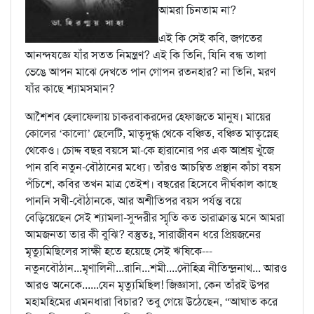
আমরা চিনতাম না?
এই কি সেই কবি, জগতের
আনন্দযজ্ঞে যাঁর সতত নিমন্ত্রণ? এই কি তিনি, যিনি বন্ধ তালা
ভেঙে আপন মাঝে দেখতে পান গোপন রতনহার? না তিনি, মরণ
যাঁর কাছে শ্যামসমান?
আশৈশব হেলাফেলায় চাকরবাকরদের হেফাজতে মানুষ। মায়ের
কোলের ‘কালো’ ছেলেটি, মাতৃদুগ্ধ থেকে বঞ্চিত, বঞ্চিত মাতৃস্নেহ
থেকেও। চোদ্দ বছর বয়সে মা-কে হারানোর পর এক আশ্রয় খুঁজে
পান রবি নতুন-বৌঠানের মধ্যে। তাঁরও আচম্বিত প্রস্থান কাঁচা বয়স
পঁচিশে, কবির তখন মাত্র তেইশ। বছরের হিসেবে দীর্ঘকাল কাছে
পাননি সখী-বৌঠানকে, আর অশীতিপর বয়স পর্যন্ত বয়ে
বেড়িয়েছেন সেই শ্যামলা-সুন্দরীর স্মৃতি কত ভারাক্রান্ত মনে আমরা
আমজনতা তার কী বুঝি? বস্তুতঃ, সারাজীবন ধরে প্রিয়জনের
মৃত্যুমিছিলের সাক্ষী হতে হয়েছে সেই ঋষিকে---
নতুনবৌঠান...মৃণালিনী...রানি...শমী....দৌহিত্র নীতিন্দ্রনাথ... আরও
আরও অনেকে......যেন মৃত্যুমিছিল! জিজ্ঞাসা, কেন তাঁরই উপর
মহামহিমের এমনধারা বিচার? তবু গেয়ে উঠেছেন, “আঘাত করে