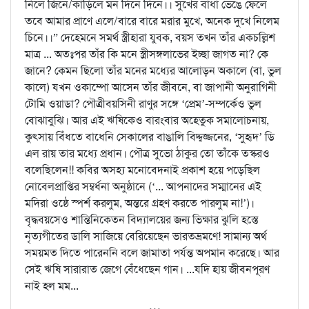
নিলে জিনে/কাড়িলে মন দিনে দিনে।। সুখের বাধা ভেঙে ফেলে
তবে আমার প্রাণে এলে/বারে বারে মরার মুখে, অনেক দুখে নিলেম
চিনে।।” দেহেমনে সমর্থ স্ত্রীহারা যুবক, বয়স তখন তাঁর একচল্লিশ
মাত্র ... অতঃপর তাঁর কি মনে স্ত্রীসঙ্গলাভের ইচ্ছা জাগত না? কে
জানে? কেমন ছিলো তাঁর মনের মধ্যের আলোড়ন অকালে (বা, ভুল
কালে) যখন ওকাম্পো আসেন তাঁর জীবনে, বা জাপানী অনুরাগিনী
টোমি ওয়াডা? পৌত্রীবয়সিনী রাণুর সঙ্গে ‘প্রেম’-সম্পর্কেও ভুল
বোঝাবুঝি। আর এই ঋষিকেও বারংবার অহেতুক সমালোচনায়,
কুৎসায় বিঁধতে বাধেনি সেকালের বাঙালি বিদ্দ্বজ্জনের, ‘সুহৃদ’ ডি
এল রায় তার মধ্যে প্রধান। পৌত্র সুভো ঠাকুর তো তাঁকে তস্করও
বলেছিলেন!! কবির অসহ্য মনোবেদনাই প্রকাশ হয়ে পড়েছিল
নোবেলপ্রাপ্তির সম্বর্ধনা অনুষ্ঠানে (‘... আপনাদের সম্মানের এই
মদিরা ওষ্ঠে স্পর্শ করলুম, অন্তরে গ্রহণ করতে পারলুম না!’)।
বৃদ্ধবয়সেও শান্তিনিকেতন বিদ্যালয়ের জন্য ভিক্ষার ঝুলি হস্তে
নৃত্যগীতের ডালি সাজিয়ে বেরিয়েছেন ভারতভ্রমণে! সামান্য অর্থ
সময়মত দিতে পারেননি বলে জামাতা পর্যন্ত অপমান করেছে। আর
সেই ঋষি সারারাত জেগে বেঁধেছেন গান। ...যদি হায় জীবনপূরণ
নাই হল মম...