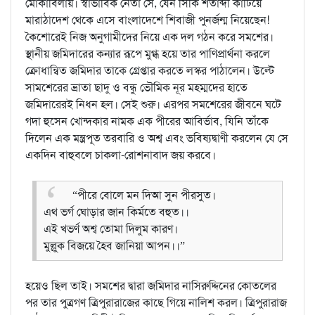
মোকাবিলায়। স্বাভাবিক নেতা সে, যেন সিকি শতাব্দী কাটিয়ে
মারাঠাদেশ থেকে এসে বাংলাদেশে শিবাজী পুনর্জন্ম নিয়েছেন!
কৈশোরেই নিজ অনুগামীদের নিয়ে এক দল গঠন করে সমশের।
স্থানীয় জমিদারের কন্যার রূপে মুগ্ধ হয়ে তার পাণিপ্রার্থনা করলে
ক্রোধান্বিত জমিদার তাকে গ্রেপ্তার করতে লস্কর পাঠালেন। উল্টে
সামশেরের ভ্রাতা ছাদু ও বন্ধু ভৌমিক নূর মহম্মদের হাতে
জমিদারেরই নিধন হল। সেই শুরু। এরপর সমশেরের জীবনে ঘটে
গদা হুসেন খোন্দকার নামক এক পীরের আবির্ভাব, যিনি তাঁকে
দিলেন এক মন্ত্রপূত তরবারি ও অশ্ব এবং ভবিষ্যদ্বাণী করলেন যে সে
একদিন বাহুবলে চাকলা-রোশনাবাদ জয় করবে।
“পীরে বোলে মন দিআ সুন পীরসুত।
এথ ভর্গ ঘোড়ার জান কির্মতে বহুত।।
এই খভর্ণ অশ্ব তোমা দিলুম কারণ।
মুল্লুক বিজয়ে হৈব জানিয়া আপন।।”
হয়েও ছিল তাই। সমশের দ্বারা জমিদার নাসিরুদ্দিনের কোতলের
পর তার পুত্রগণ ত্রিপুরারাজের কাছে গিয়ে নালিশ করল। ত্রিপুরারাজ