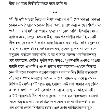
বীরগাথা আর দ্বিতীয়টি আছে বলে জানি না।
***
‘শ্রী শ্রী দুর্গা সহায়’ দিয়ে নান্দীমুখ করছেন কবি সেখ মনুহর। মনুহর
কেমন নাম? হয়ত মনোহর ছিল। অধ্যায় ভাগ করা আছে। ‘দির্গবন্দ’
‘খর্ব চন্দ রাগ মর্লারে’ ‘পয়ার ছন্দঃ রাগ বেলাবেলি’ ইত্যাদি। মনে
রাখতে হবে, ত্রিপুরা অঞ্চলে ইহা ‘সমশের গাজীর গান’ হিসেবেই
গীত হয়, কেবল পাঠ করার কাব্য হিসেবে নয়। গ্রাম্য কবি মনুহরের
তাই কাব্য-ছন্দ-ইতিহাসই কেবল নয়, সুরেও মুন্সিয়ানা ছিল বলে
অনুমান! বর্তমান কাব্যখানি যে রূপে আজ ‘অক্ষর পাবলিকেশনস্‌’
বের করেছেন, সেটিও পূর্ণাঙ্গ নয়। তবুও, পূর্ণাঙ্গখানি এখনও পাওয়া
যায়নি বলে এ’খানিও এখন প্রকাশ করা যাবেনা--এ’হেন সিদ্ধান্ত
নেন নি বলে প্রকাশক শুভব্রতবাবুকে ধন্যবাদ দিই দিল্লি বইমেলায়
তাঁর সঙ্গে প্রথম আলাপে। সংকলক ও সম্পাদক ড. রমেন্দ্র বর্মণ-
লিখিত উৎসর্গ-পত্রটি পড়ে মুগ্ধ হলামঃ “এই তো আমার জন্মভূমির
আলোর কথা....”। তন্বী কেতাব, বারো আনা জুড়ে কাব্যখানিই।
আটটি পরিশিষ্টে দীনেশ সেন-ব্রজেন দত্তের মত পণ্ডিতজনের লেখা
থেকে উদ্ধৃত গ্রন্থটিকে ভারাক্রান্ত করেনি বরং না থাকলেই আমা-
হেন গোলা লোক দিগভ্রান্ত হইত। এই প্রখর বাণিজ্যায়নের যুগে,