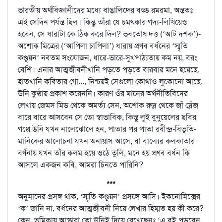
ভারতীয় অর্থবিজ্ঞানীদের মধ্যে বাঙালিদের বড্ড রমরমা, অন্ততঃ
এই সেদিন পর্যন্ত ছিল। কিন্তু তাঁরা যে চমৎকার গদ্য-লিখিয়েও
হবেন, সে ধারাটা কে ঠিক করে দিল? ভবতোষ দত্ত (‘আট দশক’)-
অশোক মিত্রের (‘আপিলা চাপিলা’) ধারায় প্রণব বর্ধনের ‘স্মৃতি
কণ্ডূয়ন’ নবতম সংযোজন, ধারে-ভারে-সুখপাঠ্যতায় কম নয়, বরং
বেশি। এনার আত্মজীবনীখানি পড়তে পড়তে বারবার মনে হয়েছে,
হাতখানি কবিতার গো..., নিশ্চয়ই সেগুলো কোথাও লুকোনো আছে,
উনি কুণ্ঠায় প্রকাশ করেননি। কারণ ওঁর মানের অর্থনীতিবিদের
লেখায় জেমস মিড থেকে অমর্ত্য সেন, অশোক রুদ্র থেকে জাঁ দ্রেঁজ
বারে বারে আসবেন সে তো স্বাভাবিক, কিন্তু লুই বুনুয়েলের ছবির
গপ্পে উনি যখন নালেঝোলে হন, পাতার পর পাতা রবীন্দ্র-বিভূতি-
মানিকের আলোচনা যখন অনায়াস আসে, বা বাল্যের কলকাতার
বর্ণনায় যখন তাঁর কলম হয়ে ওঠে তুলি, মনে হয় প্রণব বর্ধন কি
আসলে একজন কবি, আমরা চিনতে পারিনি?
***
অনুমানের প্রসঙ্গ থাক, ‘স্মৃতি-কণ্ডূয়ন’ প্রসঙ্গে আসি। ইকনোমিক্সের
‘ক’ জানি না, বর্ধনের আত্মজীবনী নিয়ে লেখার হিম্মত হয় কী করে?
কেন, ভূমিকায় আস্কারা তো উনিই দিয়ে রেখেছেনঃ ‘এ বই পড়বেন