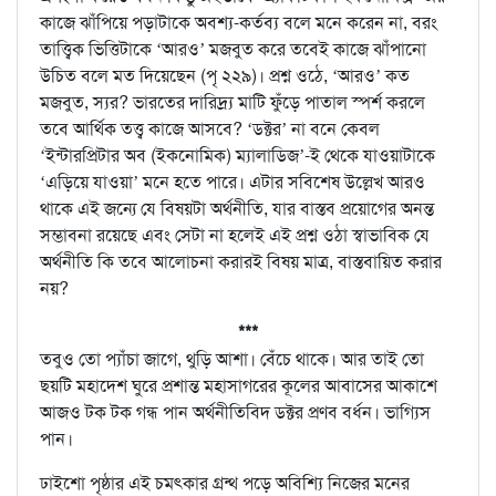
কাজে ঝাঁপিয়ে পড়াটাকে অবশ্য-কর্তব্য বলে মনে করেন না, বরং
তাত্ত্বিক ভিত্তিটাকে ‘আরও’ মজবুত করে তবেই কাজে ঝাঁপানো
উচিত বলে মত দিয়েছেন (পৃ ২২৯)। প্রশ্ন ওঠে, ‘আরও’ কত
মজবুত, স্যর? ভারতের দারিদ্র্য মাটি ফুঁড়ে পাতাল স্পর্শ করলে
তবে আর্থিক তত্ত্ব কাজে আসবে? ‘ডক্টর’ না বনে কেবল
‘ইন্টারপ্রিটার অব (ইকনোমিক) ম্যালাডিজ’-ই থেকে যাওয়াটাকে
‘এড়িয়ে যাওয়া’ মনে হতে পারে। এটার সবিশেষ উল্লেখ আরও
থাকে এই জন্যে যে বিষয়টা অর্থনীতি, যার বাস্তব প্রয়োগের অনন্ত
সম্ভাবনা রয়েছে এবং সেটা না হলেই এই প্রশ্ন ওঠা স্বাভাবিক যে
অর্থনীতি কি তবে আলোচনা করারই বিষয় মাত্র, বাস্তবায়িত করার
নয়?
***
তবুও তো প্যাঁচা জাগে, থুড়ি আশা। বেঁচে থাকে। আর তাই তো
ছয়টি মহাদেশ ঘুরে প্রশান্ত মহাসাগরের কূলের আবাসের আকাশে
আজও টক টক গন্ধ পান অর্থনীতিবিদ ডক্টর প্রণব বর্ধন। ভাগ্যিস
পান।
ঢাইশো পৃষ্ঠার এই চমৎকার গ্রন্থ পড়ে অবিশ্যি নিজের মনের