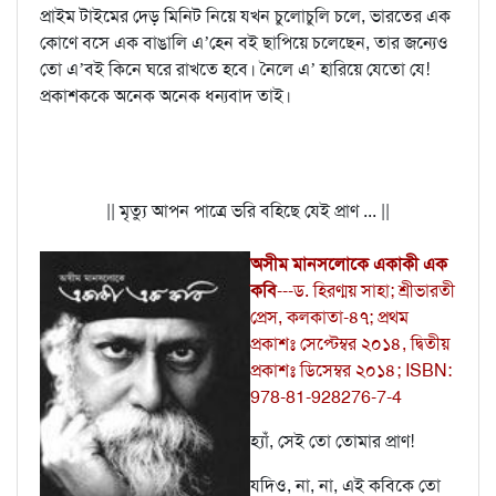
প্রাইম টাইমের দেড় মিনিট নিয়ে যখন চুলোচুলি চলে, ভারতের এক
কোণে বসে এক বাঙালি এ’হেন বই ছাপিয়ে চলেছেন, তার জন্যেও
তো এ’বই কিনে ঘরে রাখতে হবে। নৈলে এ’ হারিয়ে যেতো যে!
প্রকাশককে অনেক অনেক ধন্যবাদ তাই।
|| মৃত্যু আপন পাত্রে ভরি বহিছে যেই প্রাণ ... ||
অসীম মানসলোকে একাকী এক
কবি
---ড. হিরণ্ময় সাহা; শ্রীভারতী
প্রেস, কলকাতা-৪৭; প্রথম
প্রকাশঃ সেপ্টেম্বর ২০১৪, দ্বিতীয়
প্রকাশঃ ডিসেম্বর ২০১৪; ISBN:
978-81-928276-7-4
হ্যাঁ, সেই তো তোমার প্রাণ!
যদিও, না, না, এই কবিকে তো