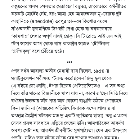
কণ্ডূয়নের অলস চপলতার মেজাজে’! বস্তুতঃ, এ’কেতাবে অর্থনীতির
কচকচি মোটেই নেই, বরং আমা-হেন আমজনতার মুখরোচক ছুট্‌-
কাহানিতে (anecdote) ভরপুর তা---সে কিশোর বয়সে
সাঁওতালনী ফুলমণিকে দিগম্বরী দেখা হোক্‌ বা নবকলেবরে
‘কামশাস্ত্র’ লেখার অপূর্ণ সাধই হোক্‌। বি টি রোডে আই এস আই
স্টপ আসার আগে থেকে বাস-কন্ডাক্টর আজও ‘টেস্টিক্‌ল্‌’
‘টেস্টিক্‌ল্‌’ বলে চেঁচিয়ে ওঠে।
***
প্রণব বর্ধন আবাল্য অতীব মেধাবী ছাত্র ছিলেন, ১৯৫৪-র
ম্যাট্রিকুলেশন পরীক্ষায় স্ট্যান্ড করেছিলেন হিন্দু স্কুল থেকে
(এ’বইয়ে লেখেননি), টপার ছিলেন প্রেসিডেন্সিতেও---এ’সব তথ্য
দিয়ে তাঁর মানের বিজ্ঞানীকে মাপা যায় না, কারণ এ’হেন সিভি নিয়ে
বর্ধনের উচ্চতায় তাঁর পরে আর কোনো বাঙালি উঠতে পেরেছেন
কিনা জানি না (আজকের অভিজিৎ বিনায়ক বন্দ্যোপাধ্যায় বা
তৎছাত্র মৈত্রীশ ঘটকের মত দু’একটি ব্যতিক্রম ছাড়া), তবু এ’গ্রন্থে
সেসব প্রসঙ্গ সাবধানে এড়িয়ে গেছেন উনি। আমপাঠকের আকর্ষণ
অবশ্য সেটা নয়, আকর্ষণ জীবনীটির সুখপাঠ্যতা। যেন এক উপন্যাস
পড়ছি। যদিও তার ফাঁকে ফাঁকে দেয় তথ্যের ভাণ্ডারও কম নয়।