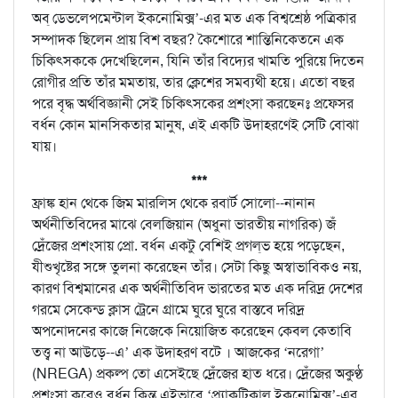
অব্‌ ডেভলেপমেন্টাল ইকনোমিক্স’-এর মত এক বিশ্বশ্রেষ্ঠ পত্রিকার
সম্পাদক ছিলেন প্রায় বিশ বছর? কৈশোরে শান্তিনিকেতনে এক
চিকিৎসককে দেখেছিলেন, যিনি তাঁর বিদ্যের খামতি পুরিয়ে দিতেন
রোগীর প্রতি তাঁর মমতায়, তার ক্লেশের সমব্যথী হয়ে। এতো বছর
পরে বৃদ্ধ অর্থবিজ্ঞানী সেই চিকিৎসকের প্রশংসা করছেনঃ প্রফেসর
বর্ধন কোন মানসিকতার মানুষ, এই একটি উদাহরণেই সেটি বোঝা
যায়।
***
ফ্রাঙ্ক হান থেকে জিম মারলিস থেকে রবার্ট সোলো--নানান
অর্থনীতিবিদের মাঝে বেলজিয়ান (অধুনা ভারতীয় নাগরিক) জঁ
দ্রেঁজের প্রশংসায় প্রো. বর্ধন একটু বেশিই প্রগল্‌ভ হয়ে পড়েছেন,
যীশুখৃষ্টের সঙ্গে তুলনা করেছেন তাঁর। সেটা কিছু অস্বাভাবিকও নয়,
কারণ বিশ্বমানের এক অর্থনীতিবিদ ভারতের মত এক দরিদ্র দেশের
গরমে সেকেন্ড ক্লাস ট্রেনে গ্রামে ঘুরে ঘুরে বাস্তবে দরিদ্র
অপনোদনের কাজে নিজেকে নিয়োজিত করেছেন কেবল কেতাবি
তত্ত্ব না আউড়ে--এ’ এক উদাহরণ বটে । আজকের ‘নরেগা’
(NREGA) প্রকল্প তো এসেইছে দ্রেঁজের হাত ধরে। দ্রেঁজের অকুণ্ঠ
প্রশংসা করেও বর্ধন কিন্তু এইভাবে ‘প্র্যাকটিকাল ইকনোমিক্স’-এর