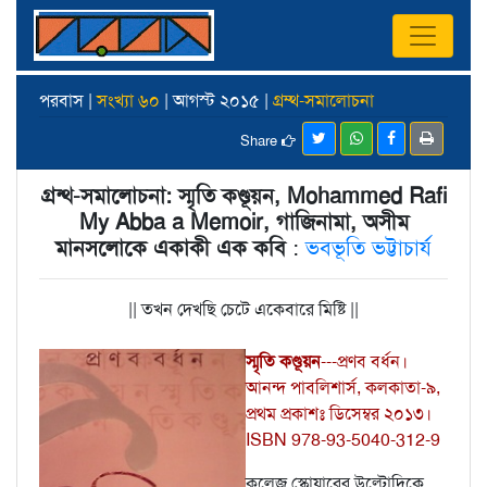
পরবাস |
সংখ্যা ৬০
| আগস্ট ২০১৫ |
গ্রম্থ-সমালোচনা
Share
গ্রন্থ-সমালোচনা: স্মৃতি কণ্ডূয়ন, Mohammed Rafi
My Abba a Memoir, গাজিনামা, অসীম
মানসলোকে একাকী এক কবি
:
ভবভূতি ভট্টাচার্য
|| তখন দেখছি চেটে একেবারে মিষ্টি ||
স্মৃতি কণ্ডূয়ন
---প্রণব বর্ধন।
আনন্দ পাবলিশার্স, কলকাতা-৯,
প্রথম প্রকাশঃ ডিসেম্বর ২০১৩।
ISBN 978-93-5040-312-9
কলেজ স্কোয়ারের উল্টোদিকে