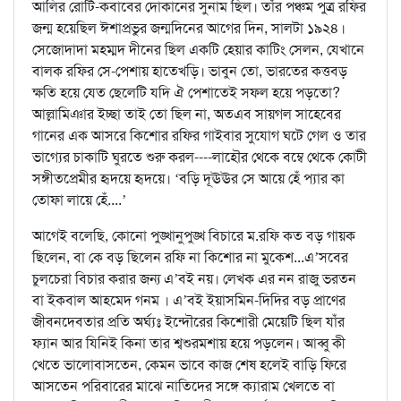
আলির রোটি-কবাবের দোকানের সুনাম ছিল। তাঁর পঞ্চম পুত্র রফির
জন্ম হয়েছিল ঈশাপ্রভুর জন্মদিনের আগের দিন, সালটা ১৯২৪।
সেজোদাদা মহম্মদ দীনের ছিল একটি হেয়ার কাটিং সেলন, যেখানে
বালক রফির সে-পেশায় হাতেখড়ি। ভাবুন তো, ভারতের কত্তবড়
ক্ষতি হয়ে যেত ছেলেটি যদি ঐ পেশাতেই সফল হয়ে পড়তো?
আল্লামিঞার ইচ্ছা তাই তো ছিল না, অতএব সায়গল সাহেবের
গানের এক আসরে কিশোর রফির গাইবার সুযোগ ঘটে গেল ও তার
ভাগ্যের চাকাটি ঘুরতে শুরু করল----লাহৌর থেকে বম্বে থেকে কোটী
সঙ্গীতপ্রেমীর হৃদয়ে হৃদয়ে। ‘বড়ি দূঊঊর সে আয়ে হেঁ প্যার কা
তোফা লায়ে হেঁ....’
আগেই বলেছি, কোনো পুঙ্খানুপুঙ্খ বিচারে ম.রফি কত বড় গায়ক
ছিলেন, বা কে বড় ছিলেন রফি না কিশোর না মুকেশ...এ’সবের
চুলচেরা বিচার করার জন্য এ’বই নয়। লেখক এর নন রাজু ভরতন
বা ইকবাল আহমেদ গনম । এ’বই ইয়াসমিন-দিদির বড় প্রাণের
জীবনদেবতার প্রতি অর্ঘ্যঃ ইন্দৌরের কিশোরী মেয়েটি ছিল যাঁর
ফ্যান আর যিনিই কিনা তার শ্বশুরমশায় হয়ে পড়লেন। আব্বু কী
খেতে ভালোবাসতেন, কেমন ভাবে কাজ শেষ হলেই বাড়ি ফিরে
আসতেন পরিবারের মাঝে নাতিদের সঙ্গে ক্যারাম খেলতে বা