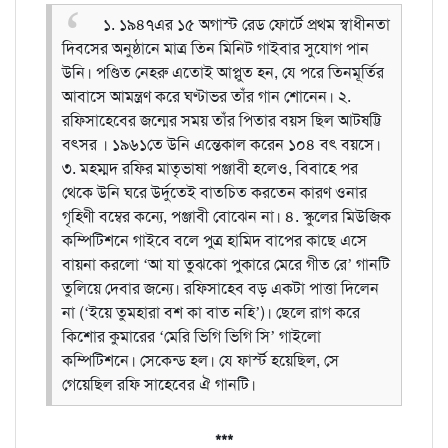
১. ১৯৪৭এর ১৫ অগাস্ট রেড ফোর্টে প্রথম স্বাধীনতা
দিবসের অনুষ্ঠানে মাত্র তিন মিনিট গাইবার সুযোগ পান
উনি। পণ্ডিত নেহরু এতোই আপ্লুত হন, যে পরে তিনমূর্তির
আবাসে আমন্ত্রণ করে ঘণ্টাভর তাঁর গান শোনেন।
২.
রফিসাহেবের জন্মের সময় তাঁর পিতার বয়স ছিল আটষট্টি
বৎসর । ১৯৬১তে উনি এন্তেকাল করেন ১০৪ বৎ বয়সে।
৩. মহম্মদ রফির মাতৃভাষা পঞ্জাবী হলেও, বিবাহে পর
থেকে উনি ঘরে উর্দুতেই বাতচিত করতেন কারণ ওনার
গৃহিণী বম্বের কন্যে, পঞ্জাবী বোঝেন না।
৪. স্কুলের মিউজিক
কম্পিটিশনে গাইবে বলে পুত্র হামিদ বাপের কাছে এসে
বায়না করলো ‘আ যা তুঝকো পুকারে মেরে গীত রে’ গানটি
তুলিয়ে দেবার জন্যে। রফিসাহেব বড় একটা পাত্তা দিলেন
না (‘ইয়ে তুমহারা বশ কা বাত নহি’)। ছেলে রাগ করে
কিশোর কুমারের ‘মেরি ভিগি ভিগি সি’ গাইলো
কম্পিটিশনে। সেকেন্ড হল। যে ফার্স্ট হয়েছিল, সে
গেয়েছিল রফি সাহেবের ঐ গানটি।
***