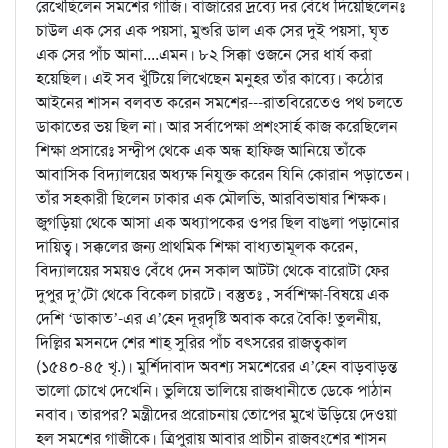
রেখেছিলেন সমশের গাজি। বাজারের দ্রব্যে দর বেঁধে দিয়েছিলেনঃ
চাউল এক সের এক পয়সা, মুশুরি ডাল এক সের দুই পয়সা, ঘৃত
এক সের পাঁচ আনা....এমন। ৮২ সিক্কা ওজনে সের ধার্য করা
হয়েছিল। এই সব খুঁটিয়ে লিখেছেন মনুহর তাঁর কাব্যে। কঠোর
আইনের শাসন বলবত করেন সমশের---রাতবিরেতেও পথ চলতে
ডাকাতের ভয় ছিল না। আর সর্বাপেক্ষা প্রশংসার্হ কাজ করেছিলেন
শিক্ষা প্রসারেঃ সন্দ্বীপ থেকে এক অন্ধ হাফিজ আনিয়ে তাঁকে
আবাসিক বিদ্যালয়ের অধ্যক্ষ নিযুক্ত করেন যিনি কোরান পড়াতেন।
তাঁর সহকারী ছিলেন ঢাকার এক মৌলভি, আরবিভাষার শিক্ষক।
জুগড়িয়া থেকে আসা এক অধ্যাপকের ওপর ছিল বাঙলা পড়ানোর
দায়িত্ব। সক্কলের জন্য প্রাথমিক শিক্ষা বাধ্যতামূলক করেন,
বিদ্যালয়ের সময়ও বেঁধে দেন সকাল আটটা থেকে বারোটা ফের
দুপুর দু’টো থেকে বিকেল চারটে। বস্তুতঃ , সর্বশিক্ষা-বিষয়ে এক
দেশি ‘ডাকাত’-এর এ’হেন দূরদৃষ্টি অবাক করে বৈকি! তুলনীয়,
দিল্লির মসনদে শের শাহ্‌ সুরির পাঁচ বৎসরের রাজত্বকাল
(১৫৪০-৪৫ খৃ.)। মুর্শিদাবাদ অবশ্য সমশেরের এ’হেন বাড়বাড়ন্ত
ভালো চোখে দেখেনি। ভুলিয়ে ভালিয়ে রাজধানীতে ডেকে পাঠান
নবাব। তারপর? মন্ত্রীদের প্ররোচনায় তোপের মুখে উড়িয়ে দেওয়া
হল সমশের গাজীকে। ত্রিপুরায় আবার প্রাচীন রাজবংশের শাসন