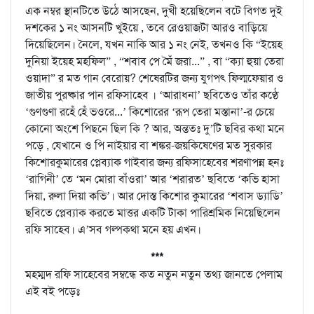
এক নম্বর স্থানটিতে উঠে আসছেন, দুখী হয়েছিলেন বটে বিগত দুই
দশকের ১ নং আসনটি খুইয়ে , তবে রেওয়াজটা আরও বাড়িয়ে
দিয়েছিলেন। নৈলে, যখন নাকি আর ১ নং নেই, তখনও কি “ইয়েহ
দুনিয়া ইয়েহ মহফিল” , “শবাব পে মৈঁ জরা...” , বা “ক্যা হুয়া তেরা
ওয়াদা” র মত গান বেরোয়? শেষেরটির জন্য যুগপৎ ফিল্মফেয়ার ও
জাতীয় পুরষ্কার পান রফিসাহেব । ‘আরাধনা’ ছবিতেও তাঁর কণ্ঠে
‘গুণগুণা রহেঁ হেঁ ভওরে...’ কিশোরের ‘রূপ তেরা মস্তানা’-র চেয়ে
কোনো অংশে পিছনে ছিল কি ? আর, অন্ততঃ দু’টি ছবির কথা মনে
পড়ে , যেখানে ও পি নাইয়ার বা শঙ্কর-জয়কিষেণের মত সুরকার
কিশোরকুমারের প্লেব্যাক গাইবার জন্য রফিসাহেবের শরণাপন্ন হনঃ
‘রাগিনী’ তে ‘মন মোরা বাঁওরা’ আর ‘শরারত’ ছবিতে ‘কভি হাসা
দিয়া, রুলা দিয়া কভি’। আর দোস্ত কিশোর কুমারের ‘শবাস ড্যাডি’
ছবিতে প্লেব্যাক করতে মাত্তর একটি টাকা পারিশ্রমিক নিয়েছিলেন
রফি সাহেব। এ’সব গল্পকথা মনে হয় এখন।
***
মহম্মদ রফি সাহেবের সম্বন্ধে কত নতুন নতুন তথ্য জানতে পেলাম
এই বই পড়েঃ