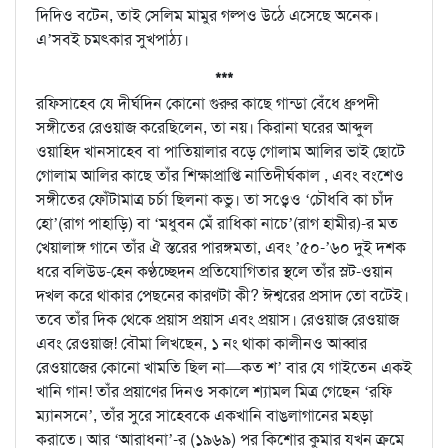
দিদিও বটেন, তাই সেলিম মামুর গল্পও উঠে এসেছে অনেক।
এ’সবই চমৎকার সুখপাঠ্য।
***
রফিসাহেব যে দীর্ঘদিন কোনো গুরুর কাছে গান্ডা বেঁধে ধ্রুপদী
সঙ্গীতের রেওয়াজ করেছিলেন, তা নয়। কিরানা ঘরের আব্দুল
ওয়াহিদ খানসাহেব বা পাতিয়ালার বড়ে গোলাম আলির ভাই ছোটে
গোলাম আলির কাছে তাঁর শিক্ষাপ্রাপ্তি নাতিদীর্ঘকাল , এবং বংশেও
সঙ্গীতের ফোঁটামাত্র চর্চা ছিলনা কভু। তা সও্বেও ‘চৌধবি কা চাঁদ
হো’(রাগ পাহাড়ি) বা ‘মধুবন মেঁ রাধিকা নাচে’(রাগ হামীর)-র মত
খেয়ালাঙ্গ গানে তাঁর ঐ স্তরের পারঙ্গমতা, এবং ’৫০-’৬০ দুই দশক
ধরে বলিউড-হেন কণ্ঠচ্ছেদন প্রতিযোগিতার স্থলে তাঁর স্লট-ওয়ান
দখল করে থাকার পেছনের কারণটা কী? ঈশ্বরের প্রসাদ তো বটেই।
তবে তাঁর দিক থেকে প্রয়াস প্রয়াস এবং প্রয়াস। রেওয়াজ রেওয়াজ
এবং রেওয়াজ! বৌমা লিখছেন, ১ নং থাকা কালীনও আব্বার
রেওয়াজের কোনো খামতি ছিল না—কত শ’ বার যে গাইতেন একই
খানি গান! তাঁর প্রয়াণের দিনও সকালে শ্যামল মিত্র গেছেন ‘রফি
ম্যানসনে’, তাঁর সুরে সাহেবকে একখানি বাঙলাগানের মহড়া
করাতে। আর ‘আরাধনা’-র (১৯৬৯) পর কিশোর কুমার যখন ক্রমে