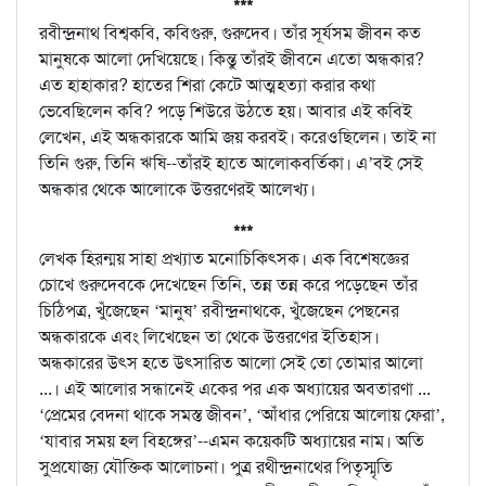
***
রবীন্দ্রনাথ বিশ্বকবি, কবিগুরু, গুরুদেব। তাঁর সূর্যসম জীবন কত
মানুষকে আলো দেখিয়েছে। কিন্তু তাঁরই জীবনে এতো অন্ধকার?
এত হাহাকার? হাতের শিরা কেটে আত্মহত্যা করার কথা
ভেবেছিলেন কবি? পড়ে শিউরে উঠতে হয়। আবার এই কবিই
লেখেন, এই অন্ধকারকে আমি জয় করবই। করেওছিলেন। তাই না
তিনি গুরু, তিনি ঋষি--তাঁরই হাতে আলোকবর্তিকা। এ’বই সেই
অন্ধকার থেকে আলোকে উত্তরণেরই আলেখ্য।
***
লেখক হিরন্ময় সাহা প্রখ্যাত মনোচিকিৎসক। এক বিশেষজ্ঞের
চোখে গুরুদেবকে দেখেছেন তিনি, তন্ন তন্ন করে পড়েছেন তাঁর
চিঠিপত্র, খুঁজেছেন ‘মানুষ’ রবীন্দ্রনাথকে, খুঁজেছেন পেছনের
অন্ধকারকে এবং লিখেছেন তা থেকে উত্তরণের ইতিহাস।
অন্ধকারের উৎস হতে উৎসারিত আলো সেই তো তোমার আলো
...। এই আলোর সন্ধানেই একের পর এক অধ্যায়ের অবতারণা ...
‘প্রেমের বেদনা থাকে সমস্ত জীবন’, ‘আঁধার পেরিয়ে আলোয় ফেরা’,
‘যাবার সময় হল বিহঙ্গের’--এমন কয়েকটি অধ্যায়ের নাম। অতি
সুপ্রযোজ্য যৌক্তিক আলোচনা। পুত্র রথীন্দ্রনাথের পিতৃস্মৃতি