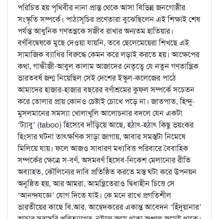
পরিচিত হয় পৃথিবীর নানা প্রান্ত থেকে আসা বিভিন্ন জনগোষ্ঠীর
সংস্কৃতি সম্পর্কে। পাঠ্যসূচির প্রণেতারা বুঝেছিলেন এই শিক্ষাই শেষ
পর্যন্ত আধুনিক গণতন্ত্রকে সজীব রাখার অন্যতম হাতিয়ার।
বর্ণবিদ্বেষকে মুছে দেওয়া যায়নি, তবে ছেলেমেয়েরা শিখছে এই
সামাজিক ব্যাধির বিরুদ্ধে কেমন করে লড়াই করতে হয়। আক্ষেপের
কথা, গান্ধীজী-আবুল কালাম আজাদের নেতৃত্বে যে নতুন গণতান্ত্রিক
ভারতবর্ষ জন্ম নিয়েছিল সেই দেশের ইস্কুল-কলেজের পাঠে
আমাদের হাজার-হাজার বছরের বর্ণাশ্রমের কুফল সম্পর্কে সচেতন
করে তোলার প্রায় কোনও চেষ্টাই চোখে পড়ে না। জাতপাত, হিন্দু-
মুসলমানের সমস্যা খোলাখুলি আলোচনার বদলে যেন একটা
‘ট্যাবু’ (taboo) হিসেবে দাঁড়িয়ে আছে, হঠাৎ‍-হঠাত্‍ কিছু ভয়ংকর
হিংসার ঘটনা তাত্ক্ষণিক সাড়া জাগায়, আবার সমস্তটা নিমেষে
মিলিয়ে যায়। ফলে আজও সাধারণ মধ্যবিত্ত পরিবারে বৈবাহিক
সম্পর্কের ক্ষেত্রে স-বর্ণ, অসমবর্ণ হিসেব-নিকেশ মেলানোর রীতি
অব্যাহত, কৌলিন্যের দাবি প্রতিষ্ঠিত করতে মস্ত ঘটা করে উপনয়ন
অনুষ্ঠিত হয়, আর আমরা, আমন্ত্রিতেরাও দ্বিধাহীন চিত্তে সে
‘আনন্দযজ্ঞে’ যোগ দিতে যাই। কে মনে রাখে প্রগতিশীল
ভারতীয়ের কাছে বি.আর. আম্বেদ্করের একান্ত আবেদন ‘হিঁদুয়ানার’
আচার সরাসরি পরিত্যাগের, নইলে জমে থাকা জঞ্জাল জমেই থাকে।