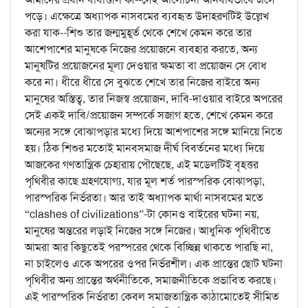
পড়ে। এক্ষেত্রে অধ্যাপক নাসবমের ব্যবহৃত উদাহরণটিই উল্লেখ
করা যাক--শিশু তার জন্মমুহূর্ত থেকে শেখে কেমন করে তার
আশেপাশের মানুষকে নিজের প্রয়োজনে ব্যবহার করতে, অন্য
মানুষটির প্রয়োজনের মূল্য দেওয়ার ক্ষমতা বা প্রয়োজন সে বোধ
করে না। ধীরে ধীরে সে বুঝতে শেখে তার নিজের বাইরে অন্য
মানুষের অস্তিত্ব, তার নিজস্ব প্রয়োজন, দাবি-দাওয়ার বাইরে অপরের
সেই একই দাবি/প্রয়োজন সম্পর্কে সজাগ হতে, শেখে কেমন করে
অন্যের সঙ্গে বোঝাপড়ার মধ্যে দিয়ে আশপাশের সঙ্গে মানিয়ে নিতে
হয়। ঠিক শিশুর মতোই মানবসমাজ দীর্ঘ বিবর্তনের মধ্যে দিয়ে
আজকের গণতান্ত্রিক চেহারায় পৌছেছে, এই মডেলটিই বৃহত্তর
পৃথিবীর কাছে গ্রহণযোগ্য, যার মূল শর্ত পারস্পরিক বোঝাপড়া,
পারস্পরিক নির্ভরতা। আর তাই অধ্যাপক মার্থা নাসবমের মতে
“clashes of civilizations”-টা কোনও বাইরের ঘটনা নয়,
মানুষের অন্তরের লড়াই নিজের সঙ্গে নিজের। আধুনিক পৃথিবীতে
আমরা আর কিছুতেই পরস্পরের থেকে বিচ্ছিন্ন থাকতে পারছি না,
না চাইলেও একে অপরের ওপর নির্ভরশীল। এক প্রান্তের ছোট ঘটনা
পৃথিবীর অন্য প্রান্তের অর্থনীতিকে, সমাজনীতিকে প্রভাবিত করছে।
এই পারস্পরিক নির্ভরতা কেবল সমাজতান্ত্রিক কাঠামোতেই সীমিত