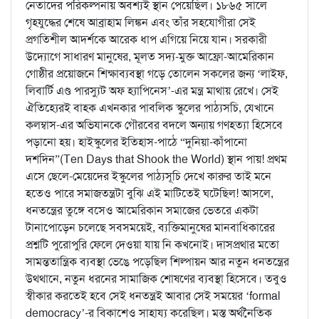
নেতাদের পরিকল্পনায় অবশ্যই স্থান পেয়েছিল। ১৮৬৫ সালে
গৃহযুদ্ধের শেষে আব্রাহাম লিঙ্কন এবং তাঁর সহযোগীরা সেই
প্রগতিশীল আদর্শকে আরেক ধাপ এগিয়ে নিয়ে যান। সরকারী
উদ্যোগে সাধারণ মানুষের, মূলত সদ্য-মুক্ত আফ্রো-আমেরিকান
গোষ্ঠীর প্রয়োজনে শিক্ষাব্যবস্থা গড়ে তোলেন সকলের জন্য ‘লাইফ,
লিবার্টি এণ্ড পারস্যুট অফ হ্যাপিনেস’-এর মন্ত্র মাথায় রেখে। সেই
ঐতিহ্যেরই বাহক এখনকার পাবলিক স্কুলের পাঠ্যসচি, যেখানে
কলম্বাস-এর অভিযানকে গৌরবের বদলে অন্যায় গণহত্যা হিসেবে
পড়ানো হয়। হাইস্কুলের ইতিহাস-পাঠে “দুনিয়া-কাঁপানো
দশদিন”(Ten Days that Shook the World) স্থান পায়! প্রথম
এসে ছেলে-মেয়েদের ইস্কুলের পাঠ্যসূচি দেখে কারুর তাই মনে
হতেও পারে সমাজতন্ত্রটা বুঝি এই মাটিতেই ঘটেছিল! আসলে,
ধনতন্ত্রের তুঙ্গে বসেও আমেরিকান সমাজের ভেতরে একটা
টানাপোড়েন চলেছে সবসময়েই, ব্যক্তিমানুষের মানবাধিকারের
প্রশ্নটি পুরোপুরি ফেলে দেওয়া যায় নি কখনোই। দাসপ্রথার মতো
সামন্ততান্ত্রিক ব্যবস্থা ভেঙে পড়েছিল শিল্পায়ন আর নতুন ধনতন্ত্রের
উথ্থানে, নতুন ধরনের সামাজিক শোষণের ব্যবস্থা হিসেবে। তবুও
স্বীকার করতেই হবে সেই ধনতন্ত্রই আবার সেই সময়ের ‘formal
democracy’-র বিকাশেও সাহায্য করেছিল। মস্ত অর্থনৈতিক