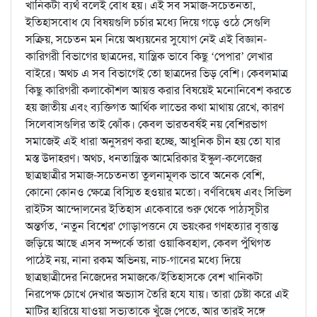
খানিকটা ব্যর্থ বলেই বোধ হয়। এই সব সমাজ-সচেতনতা,
ইতিহাসবোধ যে বিষয়গুলি চর্চার মধ্যে দিয়ে গড়ে ওঠে সেগুলি
সক্রিয়, সচেতন মন নিয়ে অধ্যয়নের সুযোগ নেই এই বিজ্ঞান-
কারিগরী বিভাগের ছাত্রদের, যান্ত্রিক ভাবে কিছু ‘পেপার’ লেখার
বাইরে। অথচ এ সব বিভাগেই তো ছাত্রদের ভিড় বেশি। কেবলমাত্র
কিছু কারিগরী কলাকৌশল আয়ত্ত করার বিষয়েই মনোনিবেশ করতে
হয় জাতীয় এবং ব্যক্তিগত আর্থিক লাভের কথা মাথায় রেখে, কারণ
সিলেবাসগুলির তাই ঝোঁক। কেবল ভারতবর্ষই নয় বেশিরভাগ
সমাজেই এই ধারা অনুসরণ করা হচ্ছে, আধুনিক চীন হয় তো যার
মস্ত উদাহরণ। অথচ, ধনতান্ত্রিক আমেরিকার ইস্কুল-কলেজের
ছাত্রছাত্রীর সমাজ-সচেতনতা তুলনামূলক ভাবে অনেক বেশি,
কোনো কোনও ক্ষেত্রে বিস্মিত হওয়ার মতো। বর্ণবিদ্বেষ এবং সিভিল
রাইটস আন্দোলনের ইতিহাস একেবারে শুরু থেকে পাঠ্যসূচীর
অন্তর্গত, ‘নতুন বিশ্বের' গোড়াপত্তনে যে ভয়ংকর গণহত্যার বৃত্তান্ত
জড়িয়ে আছে এসব সম্পর্কে তারা ওয়াকিবহাল, কেবল পুঁথিগত
পাঠেই নয়, নানা রকম অভিনয়, নাচ-গানের মধ্যে দিয়ে
ছাত্রছাত্রীদের নিজেদের সমাজকে/ইতিহাসকে বেশ খানিকটা
নিরপেক্ষ চোখে দেখার অভ্যাস তৈরি হযে যায়। তারা চেষ্টা করে এই
মাটির হারিয়ে যাওয়া সভ্যতাকে খুঁজে পেতে, আর তারই সঙ্গে