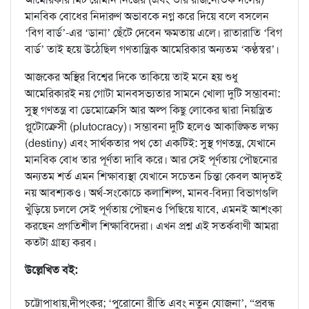
মানবিক বোধের নিদারুণ অভাবকে নগ্ন করে দিয়ে বলে বসলেন
‘বিগ বার্ড’-এর ‘ডানা’ ছেঁটে দেবেন ক্ষমতায় এলে। রাতারাতি ‘বিগ
বার্ড’ তাই হয়ে উঠেছিল গণতান্ত্রিক আমেরিকার অন্যতম ‘কণ্ঠস্বর’।
আজকের অস্থির বিশ্বের দিকে তাকিয়ে তাই মনে হয় শুধু
আমেরিকারই নয় গোটা মানবসভ্যতার সামনে খোলা দুটি সম্ভাবনা:
সুস্থ গণতন্ত্র বা ডেমোক্রেসি আর অল্প কিছু লোকের দ্বারা নিয়ন্ত্রিত
প্লুটোক্রেসী (plutocracy)। সম্ভাবনা দুটি হলেও আকাঙ্ক্ষিত লক্ষ্য
(destiny) এবং সার্থকতার পথ তো একটিই: সুস্থ গণতন্ত্র, যেখানে
মানবিক বোধ তার পূর্ণতা দাবি করে। আর সেই পূর্ণতায় পৌছনোর
অন্যতম শর্ত এমন শিক্ষাব্যস্থা যেখানে সচেতন চিন্তা কেবল আদৃতই
নয় আবশ্যকও। অর্থ-সংকোচে কলাশিল্প, মানব-বিদ্যা বিভাগগুলি
খুঁড়িয়ে চললে সেই পূর্ণতায় পৌছনও পিছিয়ে যাবে, এমনই আশংকা
করছেন প্রগতিশীল শিক্ষাবিদেরা। এখন প্রশ্ন এই সতর্কবাণী আমরা
কতটা গ্রাহ্য করব।
উল্লেখিত বই:
চট্টোপাধায়,দীপংকর; ‘পুরোনো রীতি এবং নতুন যোজনা’, “প্রবন্ধ