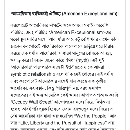
‘আমেরিকার ব্যতিক্রমী ঐতিহ্য (American Exceptionalism):
করপোরেট আমেরিকার দাপটের সঙ্গে আমরা সবাই কমবেশি
পরিচিত, এবং পরিচিত ‘American Exceptionalism’-এর
মতো স্থূল দাবির সঙ্গে। আর, যাঁরা আরেকটু বেশি খবর রাখেন তাঁরা
জানেন করপোরেট আমেরিকাকে পাকেপাকে জড়িয়ে ধরে বিরাজ
করছে এক ধর্মান্ধ আমেরিকা, সাধারণ মানুষের বোধকে আচ্ছন্ন,
অসাড় করে। বিজ্ঞান এদের কাছে ‘মিথ’ (myth)। এই দুই
‘আমেরিকার’ পারস্পরিক সম্বন্ধটা ইংরিজিতে যাকে আমরা
symbiotic relationship বলে থাকি সেই গোছের। এই ধর্মান্ধ
এবং করপোরেট আমেরিকার সঙ্গেই বাস করছে এক তৃতীয়
আমেরিকা, সহাবস্থান, কিন্তু ‘শান্তিপূর্ণ’ নয়, বরং ক্রমাগত
সংঘাতের। এই অন্য আমেরিকাকেই আমরা আপাতত প্রত্যক্ষ করছি
‘Occupy Wall Street’ আন্দোলনের মধ্যে দিয়ে, নিখুঁত না
হলেও তারই পরিপূরক হিসেবে ওবামা-নেতৃত্বের মধ্যে দিয়ে। এ
সেই আমেরিকা যার যাত্রা শুরু হয়েছিল “We the People” আর
তার “Life, Liberty and the Pursuit of Happiness”-এর
মন্ত্রে। আজকের ওবামা এবং তাঁর প্রচেষ্টাও তাই কোনও দৈবযোগ