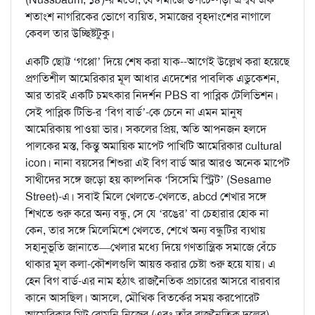
শতাংশ নাগরিকের ভোগে ব্যয়িত, সমাজের বৃহদাংশের নাগালে
কেবল তার উচ্ছিষ্টটুকু।
একটি ছোট্ট ‘গপ্পো’ দিয়ে শেষ করা যাক--আগেই উল্লেখ করা হয়েছে
প্রগতিশীল আমেরিকার মূল আধার এদেশের পাবলিক এডুকেশন,
আর তারই একটি চমৎকার নিদর্শন PBS বা পাব্লিক টেলিভিশন।
সেই পাব্লিক টিভি-র ‘বিগ বার্ড’-কে চেনে না এমন মানুষ
আমেরিকায় পাওয়া ভার। সকলের প্রিয়, অতি আপনজন হলদে
পালকের মস্ত, কিন্তু অমায়িক মাপেট পাখিটি আমেরিকার cultural
icon। নানা বয়সের শিশুরা এই বিগ বার্ড আর আরও অনেক মাপেট
সাথীদের সঙ্গে জড়ো হয় কাল্পনিক ‘সিসেমি স্ট্রিট’ (Sesame
Street)-এ। সবাই মিলে খেলতে-খেলতে, abcd শেখার সঙ্গে
শিখতে শুরু করে অন্য বন্ধু, সে যে ‘রঙের’ বা চেহারার হোক না
কেন, তার সঙ্গে মিলেমিশে খেলতে, শেখে অন্য বন্ধুটির ব্যথায়
সহানুভূতি জানাতে—খেলার মধ্যে দিয়ে গণতান্ত্রিক সমাজে বেঁচে
থাকার মূল কলা-কৌশলগুলি আয়ত্ত করার চেষ্টা শুরু হয়ে যায়। এ
হেন বিগ বার্ড-এর নাম হঠাত্‍ রাজনৈতিক প্রচারের আসরে বারবার
কানে আসছিল। আসলে, মৌখিক বিতর্কের সময় করপোরেট
আমেরিকার মিট রোমনি নিজের (এবং তাঁর রাজনৈতিক দলের)