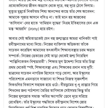
প্রত্যেকদিনের জীবন-অভ্যাস থেকে দূরে, বহু দূরে ঠেলে দিলাম।
মৃত্যুর মুহূর্তে নিকটতম শিষ্য আনন্দের কাছে তাঁর শেষ আবেদন:
আমাকে পূজার আসনে বসিও না। তাই মনে হয় আজকের
‘তালিবান’-দের হাতে ‘বামিয়ান বুদ্ধের’ নিগ্রহ ইতিহাসের যেন এক
মস্ত ‘আয়রনি’ (irony) হয়ে রইল।
আবার সেই অমিতাভকেই যেন বহু জন্মান্তরে আমরা খানিকটা পাই
রবীন্দ্রনাথের মধ্যে দিয়ে। নিজের ব্যক্তিগত অভিজ্ঞতা তাঁকে
সচেতন করেছিল আমাদের তত্কালীন শিক্ষাব্যবস্থার চরম অভাব
সম্পর্কে। নিজের ভেতরের সেই তাড়া থেকেই জন্ম নিয়েছিল
‘শান্তিনিকেতন-বিশ্বভারতী’। শিক্ষার মূল উদ্দেশ্য নিয়ে তাঁর চিন্তা
প্রথম থেকেই স্পষ্ট, শিক্ষাব্যবস্থা এবং শিক্ষকের প্রধান দায় দুটি:
ছাত্রদের সচেতন নাগরিক হিসেবে গড়ে তোলা, আর ইস্কুলের
পরিবেশকে এমনভাবে সাজানো যা শিশুর নিজস্ব সৃজনশীল
দিকগুলির বিকাশে সহায়ক হয়ে ওঠে। বীরভুমের ধূ-ধূ প্রান্তরে গিয়ে
শিশুদের জন্য পাঠশালা তৈরির তাগিদকে সেইসময় কিন্তু তাঁর
নিজের মূলস্রোত সমাজ ‘কবির ক্ষ্যাপামি' ভেবে দূরে সরিয়ে
রেখেছিল। তাঁর ইস্কুলের পদ্ধতিতে রবীন্দ্রনাথ বিশেষ জোর
দিয়েছিলেন পূর্ণ বিশ্ব নাগরিক হিসেবে গড়ে তোলার বিষয়টিতে।