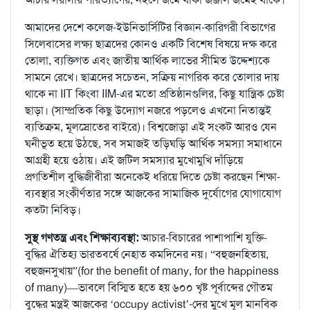
আমাদের দেশে কলেজ-ইউনিভার্সিটির বিজ্ঞান-কারিগরী বিভাগের
সিলেবাসের লক্ষ্য ছাত্রদের কোনও একটি বিশেষ বিষয়ে দক্ষ করে
তোলা, ব্যক্তিগত এবং জাতীয় আর্থিক লাভের সীমিত উদ্দেশ্যকে
সামনে রেখে। ছাত্রদের সচেতন, সক্রিয় নাগরিক করে তোলার দায়
থাকে না IIT কিংবা IIM-এর মতো প্রতিষ্ঠানগুলির, কিছু যান্ত্রিক চেষ্টা
ছাড়া। (সাম্প্রতিক কিছু উদ্যোগ নজরে পড়লেও এখনো নিতান্তই
ব্যতিক্রম, মূলস্রোতের বাইরে)। বিশ্বজোড়া এই সংকট আরও যেন
ঘনীভূত হয়ে উঠছে, সব সমাজই তড়িঘড়ি আর্থিক সমস্যা সমাধানে
আগ্রহী হয়ে ওঠায়। এই জটিল সমস্যার মুখোমুখি দাঁড়িয়ে
প্রগতিশীল বুদ্ধিজীবীরা অনেকেই ধরিয়ে দিতে চেষ্টা করছেন শিক্ষা-
ব্যবস্থার সংকীর্ণতার সঙ্গে আজকের সামাজিক দুর্যোগের যোগাযোগ
কতটা নিবিড়।
সুস্থ গণতন্ত্র এবং শিক্ষাব্যবস্থা:
আচার-বিচারের পাশাপাশি যুক্তি-
বুদ্ধির ঐতিহ্য ভারতবর্ষে নেহাত কমদিনের নয়। “বহুজনহিতায়,
বহুজনসুখায়”(for the benefit of many, for the happiness
of many)—ভাবলে বিস্মিত হতে হয় ৬০০ খৃষ্ট পূর্বাব্দের গৌতম
বুদ্ধের মন্ত্রই আজকের ‘occupy activist’-দের মুখে মূল মানবিক