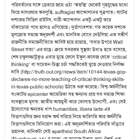
পরিবর্তনের সঙ্গে ভেতরে জমে ওঠা ‘অস্বস্তি’ থেকেই গৃহযুদ্ধের মধ্যে
দিয়ে দাসপ্রথার অবলুপ্তি, suffragist আন্দোলনের সূত্রপাত। ষাটের
দশকের সিভিল রাইটস, নারী-আন্দোলন একটু-একটু করে
বাঁকাচোরা পথে হলেও এগিয়েছে। দুর্ভাগ্যবশত: গত কয়েক দশকে
মূলস্রোত সমাজ অদূরদর্শী এবং মানবিক বোধে দেউলিয়া এক সঙ্কীর্ণ
রাজনীতি-সমাজনীতিতে আবিষ্ট হয়ে রয়েছে, ‘সবার উপরে Wall
Street সত্য’-এর মন্ত্রে। ক্রমে সবরকম সুস্থতা উধাও হতে বসেছে,
শেষ চক্ষুলজ্জাটুকুও এবার মুছে ফেলে ইস্কুল-কলেজ থেকে ‘critical
thinking’ বা সচেতন-চিন্তা চর্চা পদ্ধতিকেই মুছে দেওয়ার নির্লজ্জ
দাবি (http://truth-out.org/news/item/10144-texas-gop-
declares-no-more-teaching-of-critical-thinking-skills-
in-texas-public-schools) উঠতে শুরু করেছে। বিশ্ব-অর্থনীতির
সংকটের epicenter আমেরিকা সহ অন্যান্য প্রায় সব সমাজ শিক্ষা
ব্যবস্থাকে মূলত: জাতীয় আয়মুখী করে তোলায় উদ্যোগী, এবং সেই
উদ্যোগের অন্যতম ধাপ humanities, libera larts-এর
বিভাগগুলির জন্য বরাদ্দ অর্থ সরিয়ে নিয়ে কারিগরি আর অর্থনীতি
বিভাগগুলিতে বিনিয়োগ করা। এই অদূরদর্শিতার পরিণতি দাঁড়াবে
ভয়ানক, খানিকটা সেই apartheid South Africa
(Nussbaum, ১৪)-র মতো, যে সমাজে উপচে-পড়া ঐশ্বর্য এক