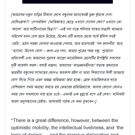
[আমাদের নতুন বাড়ির ঠিকানা দেখে বন্ধুদের অনেকেরই ভুরু কুঁচকে গেল:
বোলিংব্রুক?! ‘নেপারভিল’ (আভিজাত্য) ছেড়ে ওখানে গেলেন কেন? ওখানে তো
‘কালো’ আর লাটিনোদের ভিড়?!”--এই সব গপ্পে শনিবার সন্ধের বাঙালি আড্ডার
পরিবেশ যখন বেশ জমে উঠেছে, চিকেন বটি কাবাব থেকে সর্ষে ইলিশ সবই
‘রেডি’, হঠাত্‍ দরজা খোলার আওয়াজ পেলাম, আর তারপরেই ‘পল রবসনীয়’ স্বরে
“হ্যালো, মিসেস বোস’—রনখ-এর গলা, আমার পুত্রের পরম বন্ধু, পুরোনো
প্রতিবেশী এবং আমাদের পুত্রসম আফ্রো-আমেরিকান ছেলেটির উপস্থিতি সকলের
দৃষ্টি আকর্ষণ করল। বলাই বাহুল্য, আমাদের ‘কাণ্ডজ্ঞানহীনতা' সম্বন্ধে জমায়েত
ভারতীয় বন্ধুদের সন্দেহের কোনও অবকাশ রইল না আর! শিকাগোর দিশী আড্ডায়
যোগ দিতে গিয়ে এমন অজস্র অভিজ্ঞতা জমা হচ্ছে। স্রেফ সামাজিকতার দায়ে
বেশিরভাগ সময় অগ্রাহ্য করতে হয় ভেতরের প্রতিক্রিয়াকে, আবার কোনো কোনও
সময় যেন সামলানো দায় হয়ে ওঠে—এমনই এক মুহূর্তে বসে এই লেখা। খানিকটা
কারণ অনুসন্ধানের চেষ্টায়। আশাকরি পাঠক সে কথা বুঝবেন।]
“There is a great difference, however, between the
optimistic mobility, the intellectual liveliness, and ‘the
logic of daring’…..and the massive dislocation and