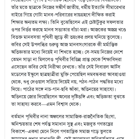
তাঁর মতে ছাত্রকে নিজের সঙ্কীর্ণ জাতীয়, ধর্মীয় ইত্যাদি সীমারেখার
বাইরে গিয়ে গোটা মানব-পরিবারের দায়গ্রহণে দীক্ষিত করাই
শিক্ষার অন্যতম লক্ষ্য। তিনি বুঝেছিলেন এই চেষ্টাটুকুর সফলতার
ওপর নির্ভর করছে মানব সভ্যতার বাঁচা-মরা। আজকের অজস্র খণ্ডে
বিভক্ত মানবসত্তা পৃথিবী জুড়ে কী ভয়ংকর প্রলয় ঘনিয়ে তুলেছে।
কবির সেই উপলব্ধির গুরুত্ব আজ মানবসংসারকে কী মর্মান্তিক
অভিজ্ঞতার মধ্যে দিয়েই না শিখতে হচ্ছে। সে-সময় নিজের দেশে
তেমন সাড়া না মিললেও পৃথিবীর বিভিন্ন প্রান্ত থেকে শিক্ষাবিদ্‌রা
এসেছেন কবির সেই নিরীক্ষা দেখতে। তাঁর সেই লিবারল আর্টস
মডেলের ইস্কুলে ছাত্রছাত্রীরা মুক্তি পেয়েছিল দমবন্ধকরা আবহাওয়া
থেকে, শুধু দেওয়াল সরিয়ে দিয়েই নয়, পঠন-পাঠন পদ্ধতির মধ্যে
দিয়ে। পাঠের সঙ্গে নাচ-গান-ছবি আঁকা, অভিনয়ের সাহায্যে।
অভিনয়ে জোর দিয়েছিলেন অন্যের দৃষ্টিভঙ্গি এবং অভিজ্ঞতা বুঝতে
তা সাহায্য করবে—এমন বিশ্বাস থেকে।
বর্তমান পৃথিবীর নানা অঞ্চলের সামাজিক-রাজনৈতিক হিংসা,
অনিশ্চয়তার শেষ পর্যন্ত সমাধান সুস্থ এবং মজবুত গণতন্ত্রের
বিকাশে--একথা মেনে নিলে গণতান্ত্রিক সমাজ গড়ে তুলতে
আমাদের প্রধান বাধাগুলি কী--সেই আলোচনা অনিবার্যভাবে এসে