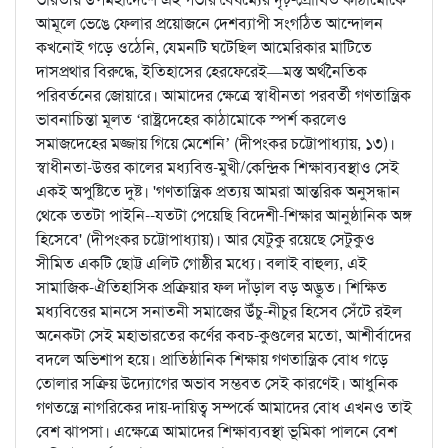
আমূলে ভেঙে ফেলার প্রয়োজনে দেশব্যাপী সংগঠিত আন্দোলন
কখনোই গড়ে ওঠেনি, যেমনটি ঘটেছিল আমেরিকার মাটিতে
দাসপ্রথার বিরুদ্ধে, ইতিহাসের হেরফেরেই—মস্ত অর্থনৈতিক
পরিবর্তনের জোয়ারে। আমাদের ক্ষেত্রে স্বাধীনতা পরবর্তী গণতান্ত্রিক
ভাবনাচিন্তা মূলত ‘রাষ্ট্রদেহের কাঠামোকে স্পর্শ করলেও
সমাজদেহের মজ্জায় গিয়ে মেশেনি’ (দীপংকর চট্টোপাধ্যায়, ১৩)।
স্বাধীনতা-উত্তর কালের মধ্যবিত্ত-মুখী/কেন্দ্রিক শিক্ষাব্যবস্থাও সেই
একই অপুষ্টিতে দুষ্ট। 'গণতান্ত্রিক প্রত্যয় আমরা আন্তরিক অনুসন্ধান
থেকে ততটা পাইনি--যতটা পেয়েছি বিদেশী-শিক্ষার আনুষ্ঠানিক অঙ্গ
হিসেবে' (দীপংকর চট্টোপাধ্যায়)। আর যেটুকু রয়েছে সেটুকুও
সীমিত একটি ছোট্ট এলিট গোষ্ঠীর মধ্যে। বলাই বাহুল্য, এই
সামাজিক-ঐতিহাসিক প্রক্রিয়ার ফল দাঁড়াল বড় অদ্ভুত। শিক্ষিত
মধ্যবিত্তের মানসে সনাতনী সমাজের উঁচু-নীচুর হিসেব সেঁটে রইল
অনেকটা সেই মহাভারতের কর্ণের কবচ-কুণ্ডলের মতো, আশীর্বাদের
বদলে অভিশাপ হয়ে। প্রাতিষ্ঠানিক শিক্ষায় গণতান্ত্রিক বোধ গড়ে
তোলার সক্রিয় উদ্যোগের অভাব সম্ভবত সেই কারণেই। আধুনিক
গণতন্ত্রে নাগরিকের দায়-দায়িত্ব সম্পর্কে আমাদের বোধ এখনও তাই
বেশ ঝাপসা। এক্ষেত্রে আমাদের শিক্ষাব্যবস্থা ভূমিকা পালনে বেশ