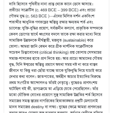
দাবি হিসেবে পৃথিবীর নানা প্রান্ত থেকে কানে ভেসে আসছে।
প্রতীচ্যে সক্রেটিস (c. 469 BCE – 399 BCE) এবং প্রাচ্যে
গৌতম বুদ্ধ (c. 563 BCE )---এঁদের মিলিত দর্শন একবিংশ
শতাব্দীর আধুনিক গণতন্ত্রের অস্তিত্ব রক্ষার অন্যতম শর্ত এবং
চ্যালেঞ্জ: যুক্তি-বুদ্ধির প্রয়োগ, সর্বজনীন কল্যাণ, প্রাকৃতিক সম্পদকে
কেবল ভোগের স্বার্থে ধ্বংসের বদলে তাকে রক্ষা করার মধ্যে দিয়ে
সামাজিক উন্নয়নকে দীর্ঘস্থায়ী, মজবুত (sustainable) করে
তোলা। আমরা জানি কেমন করে গ্রীক দার্শনিক সক্রেটিসকে
সচেতন চিন্তাবোধের (critical thinking) প্রশ্ন তোলায় সেসময়ের
সমাজ-শাসকের হাতে প্রাণ দিতে হয়। আর প্রাচ্যে আমাদের গৌতম
বুদ্ধ, যিনি ঈশ্বরের অস্তিত্ব প্রমাণে অযথা সময় নষ্ট না করে বাস্তব
জীবনে যা কিছু ধরা-ছোঁয়া যাচ্ছে তাকে যুক্তিবুদ্ধি দিয়ে যাচাই করে
দেখার কথা বলেন। জাতপাতের, অর্থহীন আচার ইত্যাদির বিরুদ্ধে
প্রথম সংগঠিত আন্দোলনও তাঁরই নেতৃত্বে। বুদ্ধেরও প্রাণসংশয়
ঘটেছিল বই কী, ভাগ্যক্রমে তা এড়িয়ে যেতে পেরেছিলেন। তাঁর
মতো যৌক্তিক বোধের প্রয়োগে সুস্থ সামাজিক উন্নতির শর্ত হিসেবে
সমাজের সমস্ত স্তরের নাগরিকের হিতাকাঙ্ক্ষার প্রশ্নটি মেলানোই
মানব সমাজের destiny বা লক্ষ্য। বুদ্ধের ক্ষেত্রে আমরা প্রাণদণ্ডের
বদলে আরও মোক্ষম অস্ত্র ব্যবহার করলাম--অর্চনার বেদীতে বসিয়ে