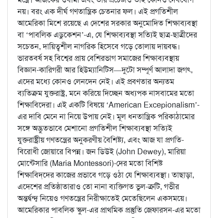
নয়। বরং এক দীর্ঘ গণতান্ত্রিক চেতনার ফল। এই প্রগতিশীল
আমেরিকা মিশে রয়েছে এ দেশের সরকার অনুমোদিত শিক্ষাব্যবস্থা
বা ‘পাবলিক এডুকেশন’-এ, যে শিক্ষাব্যবস্থা সত্যিই ছাত্র-ছাত্রীদের
সচেতন, দায়িত্বশীল নাগরিক হিসেবে গড়ে তোলায় দায়বদ্ধ।
ভারতবর্ষ সহ বিশ্বের প্রায় বেশিরভাগ সমাজের শিক্ষাব্যবস্থায়
বিজ্ঞান-কারিগরী আর হিউম্যানিটিস—দুটো সম্পূর্ণ আলাদা জগৎ,
এদের মধ্যে কোনও লেনদেন নেই। এই প্রবণতার অন্যতম
ব্যতিক্রম যুক্তরাষ্ট্র, মনে করিয়ে দিচ্ছেন অধ্যপক নাসবামের মতো
শিক্ষাবিদেরা। এই একটি বিষয়ে ‘American Excepionalism’-
এর দাবি মেনে না নিয়ে উপায় নেই। মূল ধনতান্ত্রিক পরিকাঠামোর
সঙ্গে অদ্ভুতভাবে মেশানো প্রগতিশীল শিক্ষাব্যবস্থা সত্যিই
যুক্তরাষ্ট্রীয় গণতন্ত্রের অনুকরণীয় বৈশিষ্ট্য, এবং আজ যা প্রগতি-
বিরোধী জোয়ারে বিপন্ন। জন ডিউই (John Dewey), মারিয়া
মোন্টেসারি (Maria Montessori)-দের মতো বিশিষ্ট
শিক্ষাবিদ্‌দের কাজের প্রভাবে গড়ে ওঠা যে শিক্ষাব্যবস্থা। তাছাড়া,
এদেশের প্রতিষ্ঠাতারাও তো নানা ব্যক্তিগত ভুল-ত্রুটি, গভীর
অন্তর্দ্বন্দ্ব নিয়েও গণতন্ত্রের নিরীক্ষাতেই মেতেছিলেন একসময়ে।
আমেরিকার পাবলিক স্কুল-এর প্রাথমিক প্রস্তুতি জেফারসন-এর মতো