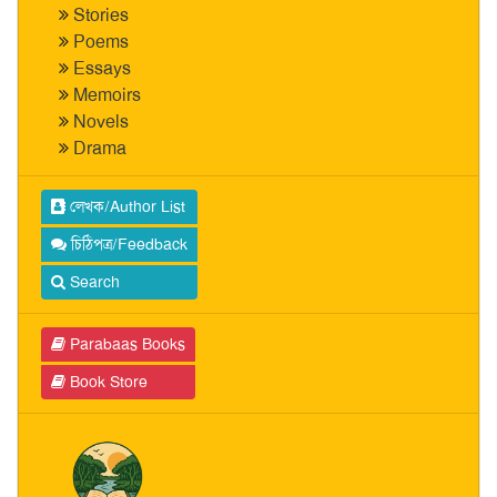
Stories
Poems
Essays
Memoirs
Novels
Drama
লেখক/Author List
চিঠিপত্র/Feedback
Search
Parabaas Books
Book Store