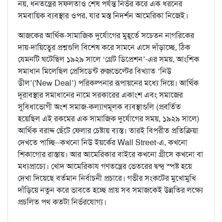
নয়, ধনতন্ত্রের সফলতাও শেষ পর্যন্ত নির্ভর করে এক ধরনের
সমবায়িক ব্যবস্থার ওপর, যার মস্ত নিদর্শন আমেরিকা নিজেই।
আজকের আর্থিক-সামাজিক দুর্যোগের মুহূর্তে সচেতন নাগরিকের
দায়-দায়িত্বের প্রশ্নগুলি বিশেষ করে সামনে এসে দাঁড়াচ্ছে, ঠিক
যেমনটি ঘটেছিল ১৯২৯ সালে ‘গ্রেট ডিপ্রেশন’-এর সময়, আংশিক
সমাধান মিলেছিল প্রেসিডেন্ট রুজভেল্টের বিখ্যাত ‘নিউ
ডীল’('New Deal’) পরিকল্পনার রূপায়নের মধ্যে দিয়ে। আর্থিক
দূরাবস্থার সমাধানের নামে সরকারের একাংশ এবং সমাজের
সুবিধাভোগী অংশ সমাজ-কল্যাণমূলক ব্যবস্থাগুলি (প্রবর্তিত
হয়েছিল এই রকমের এক সামাজিক দুর্যোগের সময়, ১৯২৯ সালে)
আর্থিক বরাদ্দ ছেঁটে ফেলার চেষ্টায় ব্যস্ত। তারই বিপরীত প্রতিক্রিয়া
দেখতে পাচ্ছি--কখনো নিউ ইয়র্কের Wall Street-এ, কখনো
শিকাগোর রাস্তায়। আর আমেরিকার বাইরে কখনো গ্রীসে কখনো বা
মধ্যপ্রাচ্যে। খোদ আমেরিকায গণতন্ত্রের ভেতরের দ্বন্দ্ব স্পষ্ট হয়ে
দেখা দিয়েছে বর্তমান নির্বাচনী প্রচারে। গভীর সংকটের মুখোমুখি
দাঁড়িয়ে নতুন করে ভাবতে হচ্ছে প্রায় সব সমাজকেই উন্নতির লক্ষ্যে
প্রচলিত পথ কতটা নির্ভরযোগ্য।