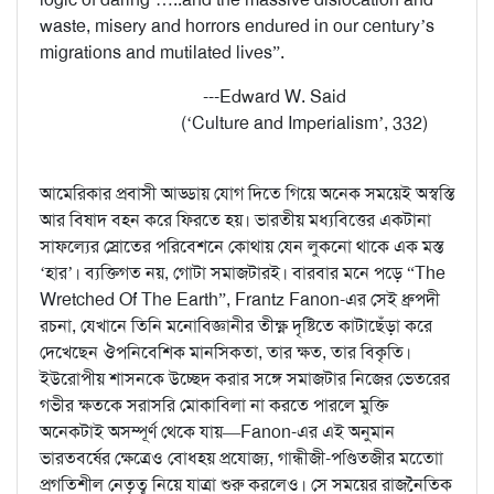
waste, misery and horrors endured in our century’s
migrations and mutilated lives”.
---Edward W. Said
(‘Culture and Imperialism’, 332)
আমেরিকার প্রবাসী আড্ডায় যোগ দিতে গিয়ে অনেক সময়েই অস্বস্তি
আর বিষাদ বহন করে ফিরতে হয়। ভারতীয় মধ্যবিত্তের একটানা
সাফল্যের স্রোতের পরিবেশনে কোথায় যেন লুকনো থাকে এক মস্ত
‘হার’। ব্যক্তিগত নয়, গোটা সমাজটারই। বারবার মনে পড়ে “The
Wretched Of The Earth”, Frantz Fanon-এর সেই ধ্রুপদী
রচনা, যেখানে তিনি মনোবিজ্ঞানীর তীক্ষ্ণ দৃষ্টিতে কাটাছেঁড়া করে
দেখেছেন ঔপনিবেশিক মানসিকতা, তার ক্ষত, তার বিকৃতি।
ইউরোপীয় শাসনকে উচ্ছেদ করার সঙ্গে সমাজটার নিজের ভেতরের
গভীর ক্ষতকে সরাসরি মোকাবিলা না করতে পারলে মুক্তি
অনেকটাই অসম্পূর্ণ থেকে যায়—Fanon-এর এই অনুমান
ভারতবর্ষের ক্ষেত্রেও বোধহয় প্রযোজ্য, গান্ধীজী-পণ্ডিতজীর মতোো
প্রগতিশীল নেতৃত্ব নিয়ে যাত্রা শুরু করলেও। সে সময়ের রাজনৈতিক