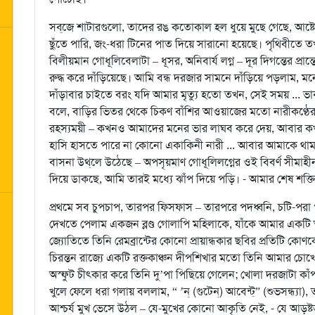
সব্‌জে শাটারগুলো, তাদের রঙ কতোকাল হল ধুয়ে মুছে গেছে, আষ্টেপ
ছুঁতে পারি, জং-ধরা টিনের পাত দিয়ে সারানো হয়েছে। পৃথিবীতে 
বিলীয়মান গোধূলিবেলাটা – ধূসর, অনিবার্য লগ্ন – দূর দিগন্তের প্রান
রুদ্ধ করে দাঁড়িয়েছে। আমি বন্ধ দরজার সামনে দাঁড়িয়ে পড়লাম,
দাঁড়াবার চাইতে বরং যদি আমার মৃত্যু হতো তখন, সেই সময় ...
বলে, বাড়ির ভিতর থেকে চিকণ বাঁশির আওয়াজের মতো নারীকণ্ঠের 
রহস্যময়ী – কখনও আমাদের মনের ভার লাঘব করে দেয়, আবার কখ
হাসি হাসতে পারে না কোনো একাকিনী নারী ... আবার আমাকে থামতে
বাসনা উথ্‌লে উঠেছে – অপসৃয়মাণ গোধূলিলগ্নের ওই বিবর্ণ সীমা
দিয়ে ডাকছে, আমি তারই মধ্যে ঝাঁপ দিয়ে পড়ি। - আমার শেষ শক্
প্রথমে সব চুপচাপ, তারপর ফিসফাস – তারপরে পদধ্বনি, চটি-পর
দেখতে পেলাম একজন ব্লণ্ড গোলাপি মহিলাকে, যাঁকে আমার একট
জ্যোতিতে তিনি রেমব্রান্টের কোনো প্রায়ান্ধকার ছবির প্রতিটি ক
চিরন্তন রাজ্যে একটি রক্তকাঞ্চন দীপশিখার মতো তিনি আমার চো
অস্ফুট চীৎকার করে তিনি দু’পা পিছিয়ে গেলেন; খোলা দরজাটা কা
খুলে ফেলে ধরা গলায় বললাম, “ ’ন্‌ (গুটেন্‌) আবেন্ট্‌” (শুভসন্ধ
আশ্চর্য মুখ ভেসে উঠল – যে-মুখের কোনো আকৃতি নেই, - যে আড়ষ্