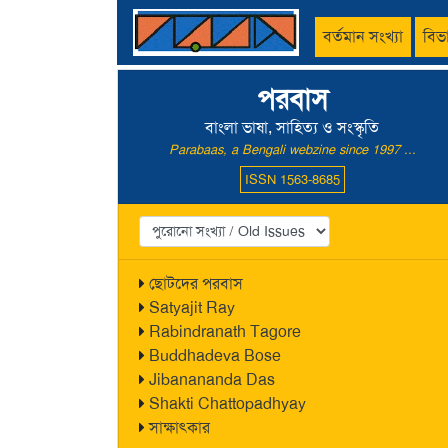
বর্তমান সংখ্যা
বিভ
পরবাস
বাংলা ভাষা, সাহিত্য ও সংস্কৃতি
Parabaas, a Bengali webzine since 1997 ...
ISSN 1563-8685
ছোটদের পরবাস
Satyajit Ray
Rabindranath Tagore
Buddhadeva Bose
Jibanananda Das
Shakti Chattopadhyay
সাক্ষাৎকার