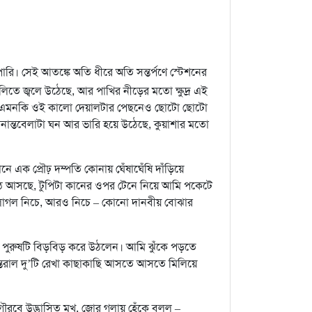
রি। সেই আতঙ্কে অতি ধীরে অতি সন্তর্পণে স্টেশনের
িতে জ্বলে উঠেছে, আর পাখির নীড়ের মতো ক্ষুদ্র এই
ে। এমনকি ওই কালো দেয়ালটার পেছনেও ছোটো ছোটো
নান্তবেলাটা ঘন আর ভারি হয়ে উঠেছে, কুয়াশার মতো
ে এক প্রৌঢ় দম্পতি কোনায় ঘেঁষাঘেঁষি দাঁড়িয়ে
উঠে আসছে, টুপিটা কানের ওপর টেনে নিয়ে আমি পকেটে
 লাগল নিচে, আরও নিচে – কোনো দানবীয় বোঝার
 পুরুষটি বিড়বিড় করে উঠলেন। আমি ঝুঁকে পড়তে
্তরাল দু’টি রেখা কাছাকাছি আসতে আসতে মিলিয়ে
ৌরবে উদ্ভাসিত মুখ, জোর গলায় হেঁকে বলল –