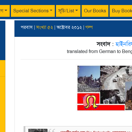
াগ
Special Sections
সূচি/List
Our Books
Buy Boo
পরবাস |
সংখ্যা ৫২
| অক্টোবর ২০১২ |
গল্প
সংবাদ
:
হাইনরি
translated from German to Ben