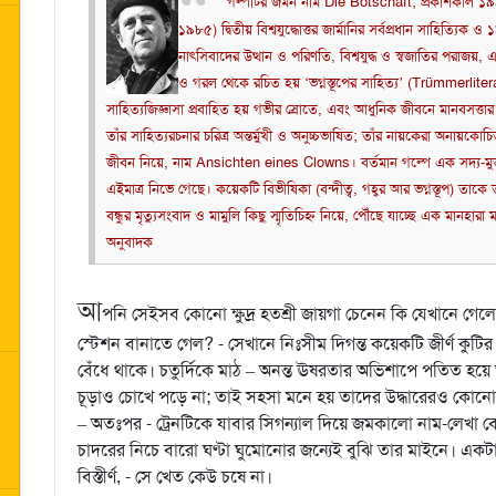
গল্পটির জর্মন নাম Die Botschaft; প্রকাশকাল ১
১৯৮৫) দ্বিতীয় বিশ্বযুদ্ধোত্তর জার্মানির সর্বপ্রধান সাহিত্য
নাৎসিবাদের উত্থান ও পরিণতি, বিশ্বযুদ্ধ ও স্বজাতির পরাজয়, এব
ও গরল থেকে রচিত হয় ‘ভগ্নস্তূপের সাহিত্য’ (Trümmerlitera
সাহিত্যজিজ্ঞাসা প্রবাহিত হয় গভীর স্রোতে, এবং আধুনিক জীবনে মানবসত্তার
তাঁর সাহিত্যরচনার চরিত্র অন্তর্মুখী ও অনুচ্চভাষিত; তাঁর নায়কেরা অনায়কো
জীবন নিয়ে, নাম Ansichten eines Clowns।
বর্তমান গল্পে এক সদ্য-মুক
এইমাত্র নিভে গেছে। কয়েকটি বিভীষিকা (বন্দীত্ব, গহ্বর আর ভগ্নস্তূপ) তাকে
বন্ধুর মৃত্যুসংবাদ ও মামুলি কিছু স্মৃতিচিহ্ন নিয়ে, পৌঁছে যাচ্ছে এক মানহারা ম
অনুবাদক
আ
পনি সেইসব কোনো ক্ষুদ্র হতশ্রী জায়গা চেনেন কি যেখানে গে
স্টেশন বানাতে গেল? - সেখানে নিঃসীম দিগন্ত কয়েকটি জীর্ণ কুটির
বেঁধে থাকে। চতুর্দিকে মাঠ – অনন্ত ঊষরতার অভিশাপে পতিত হয়
চূড়াও চোখে পড়ে না; তাই সহসা মনে হয় তাদের উদ্ধারেরও কোন
– অতঃপর - ট্রেনটিকে যাবার সিগন্যাল দিয়ে জমকালো নাম-লেখা বো
চাদরের নিচে বারো ঘণ্টা ঘুমোনোর জন্যেই বুঝি তার মাইনে। একট
বিস্তীর্ণ, - সে খেত কেউ চষে না।