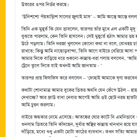
উত্তরের ওপর নির্ভর করছে।
‘উনিশশো পঁয়তাল্লিশ সালের জুলাই মাস’ – আমি আস্তে আস্তে বল
তিনি এক মুহূর্ত কি যেন ভাবলেন, তারপর তাঁর মুখে এল একটি মৃদু 
বুঝতে পারলাম, কেন তিনি হাসলেন। সেই মুহূর্তে হঠাৎ আমার ভয়
উঠে পড়লাম। তিনি দরজা খুললেন কোনো কথা না বলে, বোধহয় চাই
রাখতে; কিন্তু আমি নাছোড়বান্দা, তিনি আগে বাইরে বেরিয়ে আসা পর্যন
আমার দিকে বাড়িয়ে ধরে শুকনো-কান্নায়-ধরা গলায় বললেন, ‘আম
ট্রেনে তুলে দিতে যাই তখনই আমি জানতাম - ’
তারপর প্রায় ফিসফিস করে বললেন – ‘দোহাই আমাকে ঘৃণা করবেন
কথাটা শোনামাত্র আমার বুকের ভিতর অবধি যেন কেঁপে উঠল – হ
দেখাচ্ছে? আর ফ্রাউ বাধা দেবার আগেই আমি ওই ছোট্ট নরম হাতটা
আমি চুম্বন করলাম।
বাইরে অন্ধকার নেমে এসেছে। আতঙ্কের ঘোর কাটে নি এমনিভাবে 
শুনলাম ভিতরে তিনি কাঁদছেন, দুর্বার অস্থির কান্নায় খান্‌খান্‌ হ
দাঁড়িয়ে, মধ্যে শুধু একটা মোটা কাঠের ব্যবধান। তখন সত্যি আমা