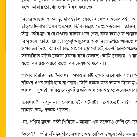
মতো আমার চোখের ওপর নিবদ্ধ করেছেন।
বিয়ের আঙটি, হাতঘড়ি, ছাপওয়ালা ফোটোসমেত মাইনের বই – আ
ছড়িয়ে দিলাম। তখন অকস্মাৎ তিনি কান্নায় ভেঙে পড়লেন – জান্তব, 
তীব্র। তাঁর মুখের রেখাগুলো কান্নায় গলে গেল, নরম হয়ে গেল শাম
বিন্দুগুলো ছোটো ছোটো পুরুষ্টু আঙুলের ফাঁক দিয়ে উপচে আসত
ওপর ভর দিয়ে, আর বাঁ হাত সামনে ছড়ানো ওই করুণ জিনিসপত্রগুল
তরবারিতে তাঁকে টুকরো টুকরো করে ফেলছে। আমি বুঝলাম, এ-যুদ
যতোদিন রক্ত ঝরবে ততোদিন এ-যুদ্ধ থামবে না।
আমার বিরক্তি, ভয়, নৈরাশ্য – সমস্ত একটি হাস্যকর বোঝার মতো 
কাঁধের ওপর আমি হাত রাখলাম। তিনি চমকে উঠে আমার দিকে মুখ
আদল – সুন্দরী, জীবন্ত যে-মুখটির ছবি আমাকে অন্ততঃ কয়েকশোবা
‘কোথায়? – বসুন না – কোথায় ঘটল ঘটনাটা – রুশ ফ্রন্টে, না?’ – 
কান্নায় ভেঙে পড়তে পারেন।
‘না, পশ্চিম ফ্রন্টে, বন্দী শিবিরে – আমরা এক লক্ষেরও বেশি সেখা
‘কবে?’ – তাঁর দৃষ্টি উদ্‌গ্রীব, সজাগ, অস্বাভাবিক উজ্জ্বল; তাঁর সম