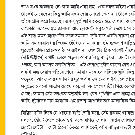
তাও যখন নামলাম, দেখলাম আমি একা নই। এক বয়স্ক মহিলা একটি
থেকেই নেমেছেন; কিন্তু আমি যখন ছোট্ট নোংরা স্টেশনটা থেকে ব
তাঁকে গ্রাস করে নিয়েছে। এক মুহূর্ত আমি হতভম্ব হয়ে গেলাম, কা
কয়েকটা, তাদের মৃত জানালা আর হল্‌দেটে-সবুজ পর্দা দেখে মনে হ
এই রাস্তা-মতন জায়গাটির সঙ্গে সমকোণ সৃষ্টি করে একটা কালো 
আমি এই দেয়ালটার দিকেই হেঁটে গেলাম, কারণ ওই হৃতপ্রাণ বা
ঘুরতেই মলিন প্রায়-অপাঠ্য ‘সরাইখানা’ লেখাটার ঠিক পাশেই নীলের 
(হাউপ্ট্‌ষ্ট্রাসে) কথাটা চোখে পড়ল। আবার কিছু বাড়িঘর – একটা বঙ্ক
পড়ছে, আর তাদের উলটোদিকে – এই নৈরাশ্যপুরীর বাইরে যেন প্রা
একটা অন্ধ দেয়াল গড়িয়ে গেছে। আমার মনে হল বাঁদিকে ঘুরি, কিন্ত
পড়েছে। আরও প্রায় দশ মিটার দূর অবধি ওই দেয়ালটাই চলে গেছে
সবুজের কোনো আভাস চোখে পড়ে না; অবশেষে মাঠটা গিয়ে কোথায় পাণ
গেছে। আমার সেই ভয়ংকর অনুভূতি হল, যেন পৃথিবীর এক প্রান্তে ক
আছি, দুর্দৈবের টান আমাকে এই চূড়ান্ত আশাহীনতার অলৌকিক নির্মম
মিস্ত্রিরা ছুটির দিনে যে-ধরনের বাড়ি তৈরি করে, সেই রকমই থ্যা
টলতে, হোঁচট খেতে খেতে ওই দিকে এগিয়ে গেলাম। জংলি গোলাপের 
ছোটো গেটটা – সেটা ঠেলে ভিতরে পা দিতেই আমি বাড়ির নম্বরটা
পৌঁচেছি।