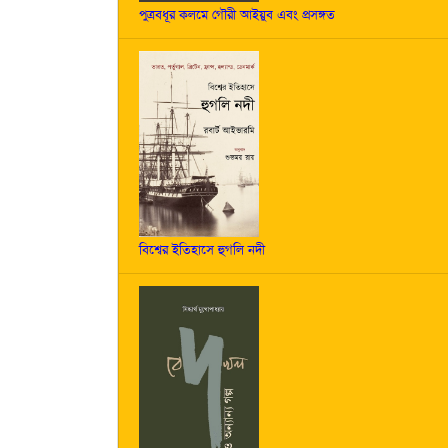
পুত্রবধূর কলমে গৌরী আইয়ুব এবং প্রসঙ্গত
বিশ্বের ইতিহাসে হুগলি নদী