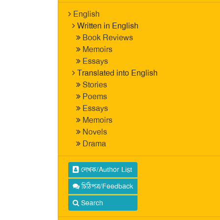
English
Written in English
Book Reviews
Memoirs
Essays
Translated into English
Stories
Poems
Essays
Memoirs
Novels
Drama
লেখক/Author List
চিঠিপত্র/Feedback
Search