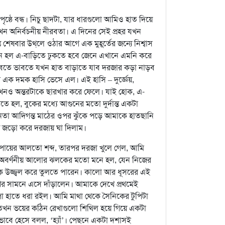
ৃষ্ঠে বন্ধ। নিচু ছাদটা, যার ধারগুলো আমিও হাত দিয়ে
তখন অনির্বচনীয় নীরবতা। এ দিনের সেই প্রহর যখন
্তে শেষবার উথ্‌লে ওঠার আগে এক মুহূর্তের জন্যে নিশ্বাস
 মনে হল এ-বাড়িতে ঢুকতে হবে জেনে এখানে এমনি করে
 ভাবতে ভাবতে যখন হাত বাড়াতে যাব দরজার কড়া নাড়ব
এক দমক হাসি ভেসে এল। এই হাসি – দুর্জ্ঞেয়,
নও অন্তরটাকে ছারখার করে ফেলে। যাই হোক, এ-
 হল, বুকের মধ্যে আগুনের মতো দুর্দান্ত একটা
হীনতা আদিগন্ত মাঠের ওপর ঝুঁকে পড়ে আমাকে হাতছানি
তি জড়ো করে দরজায় ঘা দিলাম।
া পায়ের আলতো শব্দ, তারপর দরজা খুলে গেল, আমি
ি অবর্ণনীয় আলোর ঝলকের মতো মনে হল, যেন নিজের
োণকে উজ্জ্বল করে তুলতে পারেন। কালো আর ধূসরের এই
খের সামনে এসে দাঁড়ালেন। আমাকে দেখে প্রথমেই
ঁপা হাতে ধরা রইল। আমি মাথা থেকে সৈনিকের টুপিটা
্যা), তখন ভয়ের কঠিন রেখাগুলো শিথিল হয়ে গিয়ে একটা
টভাবে হেসে বলল, ‘হ্যাঁ’। পেছনে একটা দশাসই