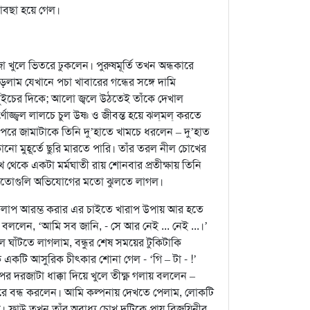
আবছা হয়ে গেল।
রজা খুলে ভিতরে ঢুকলেন। পুরুষমূর্তি তখন অন্ধকারে
লাম যেখানে পচা খাবারের গন্ধের সঙ্গে দামি
সুইচের দিকে; আলো জ্বলে উঠতেই তাঁকে দেখাল
্ণোজ্জ্বল লালচে চুল উষ্ণ ও জীবন্ত হয়ে ঝল্‌মল্‌ করতে
পরে জামাটাকে তিনি দু’হাতে খামচে ধরলেন – দু’হাত
কোনো মুহূর্তে ছুরি মারতে পারি। তাঁর তরল নীল চোখের
খ থেকে একটা মর্মঘাতী রায় শোনবার প্রতীক্ষায় তিনি
লো কতোগুলি অভিযোগের মতো ঝুলতে লাগল।
, আলাপ আরম্ভ করার এর চাইতে খারাপ উপায় আর হতে
য় বললেন, ‘আমি সব জানি, - সে আর নেই ... নেই ...।’
 ঘাঁটতে লাগলাম, বন্ধুর শেষ সময়ের টুকিটাকি
একটি আসুরিক চীৎকার শোনা গেল - ‘গি – টা - !’
দরজাটা ধাক্কা দিয়ে খুলে তীক্ষ্ণ গলায় বললেন –
 করে বন্ধ করলেন। আমি কল্পনায় দেখতে পেলাম, লোকটি
্রাউ তখন তাঁর অবাধ্য চোখ দুটিকে প্রায় বিজয়িনীর