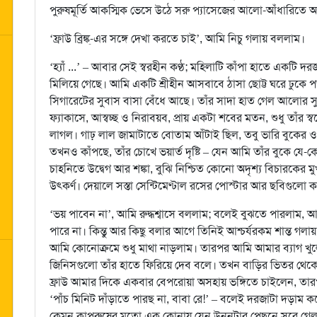
পুরুষমূর্তি আকস্মিক ভেসে উঠে সরু প্যাসেজের আলো-আঁধারিতে 
‘ফ্রাউ ব্রিঙ্ক্‌-এর সঙ্গে দেখা করতে চাই’, আমি নিচু গলায় বললাম।
‘হ্যাঁ ...’ – আবার সেই স্বরহীন কণ্ঠ; মহিলাটি কাঁপা হাতে একটি দ
মিলিয়ে গেছে। আমি একটি শ্রীহীন আসবাবে ঠাসা ছোট্ট ঘরে ঢুকে পড়
সিগারেটের সুবাস বাসা বেঁধে আছে। তাঁর সাদা হাত গেল আলোর 
ফ্যাকাসে, আস্বচ্ছ ও নিরাবয়ব, প্রায় একটা শবের মতন, শুধু তাঁর স্বর
লাগল। গাঢ় লাল জামাটাতে বোতাম আঁটাই ছিল, তবু ভারি বুকের ও
তখনও কাঁপছে, তাঁর চোখে ভয়ার্ত দৃষ্টি – যেন আমি তাঁর বুকে যে-
চাহনিতে উদ্বেগ আর শঙ্কা, বুঝি নিশ্চিত কোনো অদৃশ্য বিচারকের মু
উৎকর্ণ। দেয়ালে সস্তা সেন্টিমেণ্টাল রসের পোস্টার আর ছবিগু
‘ভয় পাবেন না’, আমি রুদ্ধশ্বাসে বললাম; বলেই বুঝতে পারলাম
পারে না। কিন্তু আর কিছু বলার আগে তিনিই আশ্চর্যরকম শান্ত গলা
আমি কোনোক্রমে শুধু মাথা নাড়লাম। তারপর আমি আমার ব্যাগ খুলে
জিনিসগুলো তাঁর হাতে ফিরিয়ে দেব বলে। তখন বাড়ির ভিতর থেকে 
ফ্রাউ আমার দিকে একবার বেপরোয়া অসহায় ভঙ্গিতে চাইলেন, তারপর 
‘পাঁচ মিনিট দাঁড়াতে পারছ না, বাবা রে!’ – বলেই দরজাটা দড়াম
কেমন কাপুরুষের মতো এক কোনায় যেন উনুনটার পেছনে সরে গেল। ফ