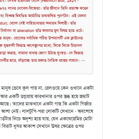
৯৪৭। লেখক হাইনরিষ ব্যোল (Heinrich Böll, ১৯১৭ -
িক ও ১৯৭২ সনের নোবেল-বিজেতা। তাঁর জীবনে তিনি প্রত্যক্ষ করেন
ং বিধ্বস্ত দ্বিখণ্ডিত জার্মানির তথাকথিত পুনর্গঠন। এই বেদনা
tur); ব্যোল সেই সাহিত্যধারার অন্যতম দিশারী। তাঁর
 নির্বাসন বা alienation তাঁর ভাবনার মূল বিষয় হয়ে ওঠে।
চিত মানুষ। ব্যোলের সর্বাধিক পঠিত উপন্যাসটি এক ক্লাউনের
্ত যুদ্ধবন্দী ফিরছে ধ্বংসস্তূপের মধ্যে; দিকে দিকে চিতানল
 তাড়া করছে, সামান্য বাধায় জেগে উঠছে দুঃস্বপ্ন। সে ফিরছে
ানবীর দ্বারে, দাঁড়াচ্ছে তার প্রকাণ্ড নৈতিক প্রশ্নের সামনে।
—
লে মানুষ ভেবে কূল পায় না, রেলওয়ে কেন ওখানে একটা
 আর একটি ভগ্নপ্রায় কারখানার ওপর স্তব্ধ হয়ে জমাট
ে আছে। তাদের মাঝখানে একটা গাছ কি একটা গির্জার
ো আশা নেই। লালটুপি-পরা লোকটি সেখানে - অবশেষে
র্ডটার নিচে অদৃশ্য হয়ে যায়, যেন একঘেয়েমির মোটা
া বিরাট ধূসর আকাশ সেখানে ঊষর ক্ষেত্রের ওপর