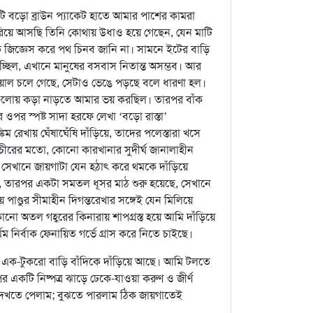
 বড়ো ব্রাউন প্যাকেট হাতে আমার পাশের কামরা
েরিয়ে আসছি তিনি কোথায় উধাও হয়ে গেছেন, যেন মাটি
কে জিজ্ঞেস করে পথ চিনব জানি না। সামনে ইটের বাড়ি
চ্ছিল, এখানে মানুষের বসবাস নিতান্ত অসম্ভব। আর
দেয়াল চলে গেছে, সেটাও ভেঙে পড়ছে বলে ধারণা হল।
ড়িগুলোয় কড়া নাড়তে আমার ভয় করছিল। তারপর বাঁক
ওপর স্পষ্ট সাদা হরফে লেখা ‘বড়ো রাস্তা’
িম রেখায় ঘেঁষাঘেঁষি দাঁড়িয়ে, তাদের পলেস্তারা খসে
চীরের মতো, কোনো কারখানার সুদীর্ঘ জানালাহীন
ু সেখানে জায়গাটা যেন হঠাৎ করে থমকে দাঁড়িয়ে
, তারপর একটা সমতল ধূসর মাঠ শুরু হয়েছে, সেখানে
্ডুর সীমাহীন দিগন্তরেখার সঙ্গেই যেন মিলিয়ে
োনো অতল গহ্বরের কিনারায় শাপগ্রস্ত হয়ে আমি দাঁড়িয়ে
 নির্বাক ফেনায়িত গর্ভে গ্রাস করে নিতে চাইছে।
বড়া এক-টুকরো বাড়ি বাঁদিকে দাঁড়িয়ে আছে। আমি টলতে
একটি নিষ্পত্র ঝাড়ে ঢেকে-যাওয়া করুণ ও জীর্ণ
 দেখতে পেলাম; বুঝতে পারলাম ঠিক জায়গাতেই