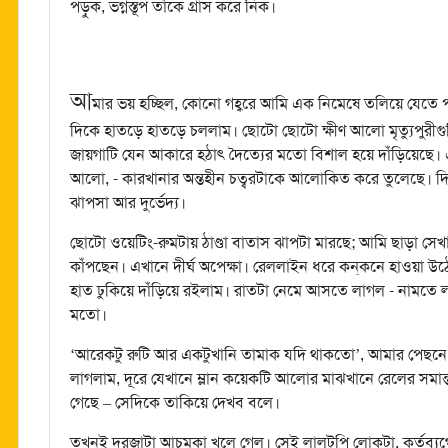
পড়ুক, ভগ্নস্তূপ তাঁকে গ্রাস করে নিক।
আ
মার ভয় হচ্ছিল, কোনো গহ্বরে আমি এক নিমেষে তলিয়ে যেতে পা
দিকে হাতড়ে হাতড়ে চললাম। ছোটো ছোটো ক্ষীণ আলো মৃত্যুপুরীগুল
জায়গাটি যেন আকারে হঠাৎ দৈত্যের মতো বিশাল হয়ে দাঁড়িয়েছ
আলো, - কারখানার অন্তহীন চত্বরটাকে আলোকিত করে তুলেছে। দি
ঝাপসা আর দুর্ভেদ্য।
ছোটো ওয়েটিং-রুমটায় ঠাণ্ডা বাতাস ঝাপটা মারছে; আমি ছাড়া সেখান
কাঁপছেন। এখানে দীর্ঘ অপেক্ষা। রেললাইন ধরে কন্‌কনে হাওয়া 
হাত ঢুকিয়ে দাঁড়িয়ে রইলাম। রাতটা নেমে আসতে লাগল - নামতে
মতো।
‘আরেকটু রুটি আর একটুখানি তামাক যদি থাকতো’, আমার পেছনে
লাগলাম, দূরে যেখানে ম্লান কয়েকটি আলোর মাঝখানে রেলের সমান
গেছে – সেদিকে তাকিয়ে দেখব বলে।
তখনই দরজাটা আচমকা খুলে গেল। সেই লালটুপি লোকটা, কর্তব্যগ